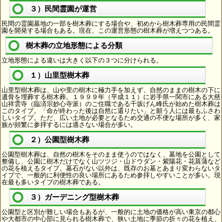
３）民間霊園が運営
民間の霊園墓地の一部を樹木葬にする場合や、初めから樹木葬専用の民間霊
園を開発する場合もある。現在、この運営形態の樹木葬が増えつつある。
樹木葬の立地形態による分類
立地形態による違いは大きく以下の３つに分けられる。
１）山里型樹木葬
山里型樹木葬は、山や里の樹木に極力手を加えず、自然のままの樹木の下に
遺骨を埋葬する樹木葬。１９９９年（平成１１）に岩手県一関市にある大慈
山祥雲寺（臨済宗妙心寺派）のご住職である千坂げん峰氏が始めた樹木葬は
このタイプ。「命が終わった後は自然に還りたい」と願う人には最もふさわ
しいタイプ。ただ、広い土地が必要となるため交通の不便な場所が多く、家
族が頻繁に参拝するには適さない場合が多い。
２）公園型樹木葬
公園型樹木葬は、自然の樹木をそのまま使うのではなく、墓地を公園として
整備し、公園に樹木だけでなく山ツツジ・山ドウダン・紫陽花・花菖蒲など
の花を植えるタイプ。墓石がない以外は、既存のお墓とあまり変わらないタ
イプで、一般的に利便性の良い場所にあるため参拝しやすいことが多い。現
在最も多いタイプの樹木葬である。
３）ガーデニング型樹木葬
公園型と区別が難しい場合もあるが、一般的に土地の価格が高い東京の都心
や大都市の中心部に見られる樹木葬で、狭い土地に季節の折々の花を植え、