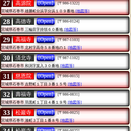
27
[Open]
高源院
[〒986-1322]
宮城県石巻市
雄勝町分浜字分浜１０９番地
[地図等]
28
[Open]
高德寺
[〒986-0124]
宮城県石巻市
三輪田字持領６０番地
[地図等]
29
[Open]
高福寺
[〒987-1103]
宮城県石巻市
北村字高寺５８番地の１
[地図等]
30
[Open]
済北寺
[〒987-1102]
宮城県石巻市
和渕字笈入３０番地
[地図等]
31
[Open]
慈恩院
[〒986-0015]
宮城県石巻市
吉野町１丁目３番１５号
[地図等]
32
[Open]
壽福寺
[〒986-0831]
宮城県石巻市
羽黒町１丁目４番１９号
[地図等]
33
[Open]
松巖寺
[〒986-0025]
宮城県石巻市
湊町３丁目１番８号
[地図等]
34
[Open]
松巖寺
[〒986-0025]