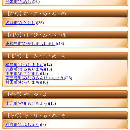
登米市
(とめし)
(50)
【な行】な・に・ぬ・ね・の
名取市
(なとりし)
(33)
【は行】は・ひ・ふ・へ・ほ
東松島市
(ひがしまつしまし)
(18)
【ま行】ま・み・む・め・も
松島町
(まつしままち)
(14)
丸森町
(まるもりまち)
(15)
美里町
(みさとまち)
(13)
南三陸町
(みなみさんりくちょう)
(13)
村田町
(むらたまち)
(10)
【や行】や・ゆ・よ
山元町
(やまもとちょう)
(13)
【ら行】ら・り・る・れ・ろ
利府町
(りふちょう)
(7)