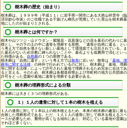
樹木葬の歴史（始まり）
樹木葬は、１９９９年（平成１１）に岩手県一関市にある大慈山祥雲寺（臨
済宗妙心寺派）のご住職である千坂げん峰氏が荒廃していた里山を樹木葬墓
地にしたのが始まりとされる。
樹木葬とは何ですか？
樹木や山ツツジ・山ドウダン・紫陽花・花菖蒲などの花を墓石の代わりに墓
標とし、その下の土の中に遺骨を埋葬する形態。「遺骨が自然に還る」とい
う考え方で自然を壊さない新しい墓地として環境面でも注目されている。ま
た墓石がないため宗教に縛られないことや、墓石よりも低費用で済むといっ
た特徴がある。
自然葬
の１つの形態である。
樹木葬は「自然に還す」という考え方では
散骨
に近いが、散骨は「
墓地、埋
葬等に関する法律
」の枠外で行われているのに対し、樹木葬は「墓地、埋葬
等に関する法律」によって許可された墓地で埋葬されるため完全に合法であ
ると言える。そのため、樹木葬は各都道府県および市町村の地方公共団体の
許可をとった霊園や墓地に遺骨を埋葬する必要がある。
樹木葬の埋葬形式による分類
樹木葬には大きく３つの埋葬形式がある。
１）１人の遺骨に対して１本の樹木を植える
１人の遺骨に対して１本以上の樹木植えるため、本来の樹木葬の趣旨に最も
合致した埋葬形式である。ただ、１人１人の遺骨に対して樹木を植えるスペ
ースが必要なため、費用が高くなる傾向にあり、対応している墓地や霊園は
それほど多くない。