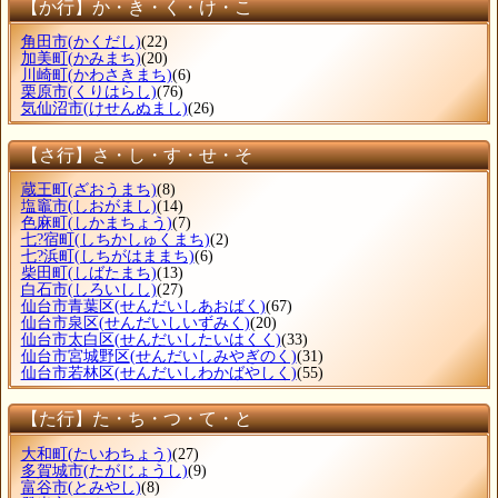
【か行】か・き・く・け・こ
角田市
(かくだし)
(22)
加美町
(かみまち)
(20)
川崎町
(かわさきまち)
(6)
栗原市
(くりはらし)
(76)
気仙沼市
(けせんぬまし)
(26)
【さ行】さ・し・す・せ・そ
蔵王町
(ざおうまち)
(8)
塩竈市
(しおがまし)
(14)
色麻町
(しかまちょう)
(7)
七?宿町
(しちかしゅくまち)
(2)
七?浜町
(しちがはままち)
(6)
柴田町
(しばたまち)
(13)
白石市
(しろいしし)
(27)
仙台市青葉区
(せんだいしあおばく)
(67)
仙台市泉区
(せんだいしいずみく)
(20)
仙台市太白区
(せんだいしたいはくく)
(33)
仙台市宮城野区
(せんだいしみやぎのく)
(31)
仙台市若林区
(せんだいしわかばやしく)
(55)
【た行】た・ち・つ・て・と
大和町
(たいわちょう)
(27)
多賀城市
(たがじょうし)
(9)
富谷市
(とみやし)
(8)