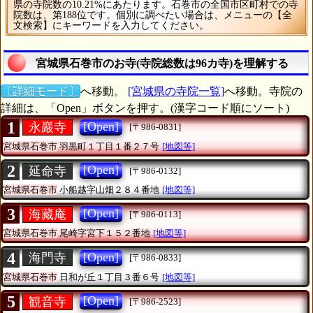
県の寺院数の10.21%にあたります。石巻市の全国市区町村での寺
院数は、第188位です。個別に調べたい場合は、メニューの【全
文検索】にキーワードを入力してください。
宮城県石巻市のお寺(寺院総数は96カ寺)を理解する
〔詳細モード〕
へ移動。
[宮城県の寺院一覧]
へ移動。寺院の
詳細は、「Open」ボタンを押す。(漢字コード順にソート)
1
[Open]
永巖寺
[〒986-0831]
宮城県石巻市
羽黒町１丁目１番２７号
[地図等]
2
[Open]
延命寺
[〒986-0132]
宮城県石巻市
小船越字山畑２８４番地
[地図等]
3
[Open]
海藏庵
[〒986-0113]
宮城県石巻市
尾崎字宮下１５２番地
[地図等]
4
[Open]
海門寺
[〒986-0833]
宮城県石巻市
日和が丘１丁目３番６号
[地図等]
5
[Open]
観音寺
[〒986-2523]