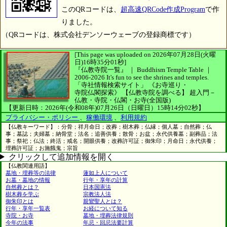
このQRコードは、
超高速QRCode作成Program
で作
りました。
（QRコードは、株式会社デンソーウェーブの登録商標です）
[This page was uploaded on 2026年07月28日(火曜
日)16時35分01秒]
『仏教寺院一覧』 ｜ Buddhism Temple Table
｜
2006-2026
It's fun to see
the shrines and temples.
「寺社情報検索サイト」
《お寺巡り・
寺院仏閣探索》
【仏教寺院を調べる】
超入門－
仏教・寺院・仏閣・お寺(全国版)
【更新日時：2026年(令和08年)07月26日（日曜日）15時14分02秒】
プライバシー・ポリシー
、
稼働環境
、
利用規約
【仏教キーワード】：分骨；祥月命日；改葬；樹木葬；仏縁；個人墓；自然葬；仏
事；墓誌；夫婦墓；納骨堂；法名；追善供養；散骨；お盆；永代供養墓；副葬品；法
事；祭祀；仏法；終活；戒名；開眼供養；改葬許可証；御朱印；月命日；永代供養；
埋葬許可証；お施餓鬼；宗旨
クリックして追加情報を開く
【仏教関連用語】
墓地・埋葬等の法律
蓮如上人について
お墓・墓地の情報
行年・享年の計算
自然葬とは？
日本国憲法
樹木葬を学ぶ
宗教法人法
御朱印とは
親鸞聖人とは？
行年・享年一覧表
お経について知る
寺院・お寺
墓地・埋葬法律規則
今年の法事
年忌・回忌法要計算