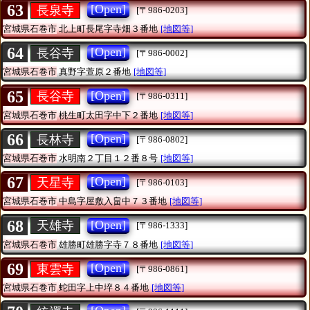
63
[Open]
長泉寺
[〒986-0203]
宮城県石巻市
北上町長尾字寺畑３番地
[地図等]
64
[Open]
長谷寺
[〒986-0002]
宮城県石巻市
真野字萱原２番地
[地図等]
65
[Open]
長谷寺
[〒986-0311]
宮城県石巻市
桃生町太田字中下２番地
[地図等]
66
[Open]
長林寺
[〒986-0802]
宮城県石巻市
水明南２丁目１２番８号
[地図等]
67
[Open]
天星寺
[〒986-0103]
宮城県石巻市
中島字屋敷入畠中７３番地
[地図等]
68
[Open]
天雄寺
[〒986-1333]
宮城県石巻市
雄勝町雄勝字寺７８番地
[地図等]
69
[Open]
東雲寺
[〒986-0861]
宮城県石巻市
蛇田字上中埣８４番地
[地図等]