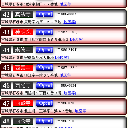
宮城県石巻市
沼津字越田７７番地
[地図等]
42
[Open]
真法寺
[〒986-0002]
宮城県石巻市
真野字内原１５２番地
[地図等]
43
[Open]
神明院
[〒987-1101]
宮城県石巻市
前谷地字龍口山６３番地３
[地図等]
44
[Open]
崇德寺
[〒986-2404]
宮城県石巻市
寄磯浜池尻８番地
[地図等]
45
[Open]
西雲寺
[〒987-1221]
宮城県石巻市
須江字寺前６３番地
[地図等]
46
[Open]
西光寺
[〒986-0834]
宮城県石巻市
門脇町２丁目８番３号
[地図等]
47
[Open]
西藏寺
[〒986-0201]
宮城県石巻市
北上町十三浜字白浜４７番地
[地図等]
48
[Open]
西念寺
[〒986-2101]