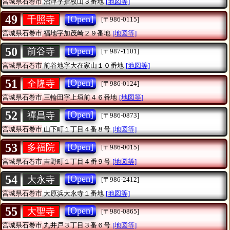
宮城県石巻市
沼津字拾枚山３番地
[地図等]
49
[Open]
千照寺
[〒986-0115]
宮城県石巻市
福地字加茂崎２９番地
[地図等]
50
[Open]
前谷寺
[〒987-1101]
宮城県石巻市
前谷地字大在家山１０番地
[地図等]
51
[Open]
全隆寺
[〒986-0124]
宮城県石巻市
三輪田字上垣前４６番地
[地図等]
52
[Open]
禪昌寺
[〒986-0873]
宮城県石巻市
山下町１丁目４番８号
[地図等]
53
[Open]
多福院
[〒986-0015]
宮城県石巻市
吉野町１丁目４番９号
[地図等]
54
[Open]
大永寺
[〒986-2412]
宮城県石巻市
大原浜大永寺１番地
[地図等]
55
[Open]
大聖寺
[〒986-0865]
宮城県石巻市
丸井戸３丁目３番６号
[地図等]