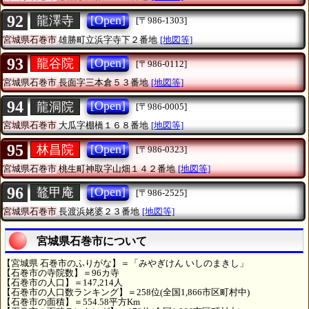
92
[Open]
龍澤寺
[〒986-1303]
宮城県石巻市
雄勝町立浜字寺下２番地
[地図等]
93
[Open]
龍谷院
[〒986-0112]
宮城県石巻市
長面字三本倉５３番地
[地図等]
94
[Open]
龍洞院
[〒986-0005]
宮城県石巻市
大瓜字棚橋１６８番地
[地図等]
95
[Open]
林昌院
[〒986-0323]
宮城県石巻市
桃生町神取字山畑１４２番地
[地図等]
96
[Open]
鼇甲庵
[〒986-2525]
宮城県石巻市
長渡浜姥婆２３番地
[地図等]
宮城県石巻市について
【宮城県 石巻市のふりがな】＝「みやぎけん いしのまきし」
【石巻市の寺院数】＝96カ寺
【石巻市の人口】＝147,214人
【石巻市の人口数ランキング】＝258位(全国1,866市区町村中)
【石巻市の面積】＝554.58平方Km