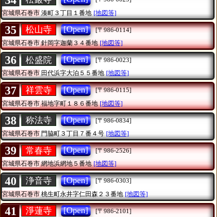
宮城県石巻市
湊町３丁目１番地
[地図等]
35
[Open]
松山寺
[〒986-0114]
宮城県石巻市
針岡字迦蘭３４番地
[地図等]
36
[Open]
松盛院
[〒986-0023]
宮城県石巻市
田代浜字大泊５５番地
[地図等]
37
[Open]
祥雲寺
[〒986-0115]
宮城県石巻市
福地字町１８６番地
[地図等]
38
[Open]
称法寺
[〒986-0834]
宮城県石巻市
門脇町３丁目７番４号
[地図等]
39
[Open]
常春寺
[〒986-2526]
宮城県石巻市
網地浜網地５番地
[地図等]
40
[Open]
浄音寺
[〒986-0303]
宮城県石巻市
桃生町永井字仁田森２３番地
[地図等]
41
[Open]
淨蓮寺
[〒986-2101]