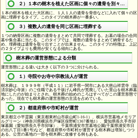
２）１本の樹木を植えた区画に個々の遺骨を別々に埋葬
１本の樹木を植えた大区画に、１人１人の遺骨を骨壺などに入れて個々の区
画に埋葬するタイプ。このタイプの樹木葬が一番多い。
３）複数人の遺骨を同じ区画に埋葬する
１つの納骨区画に複数の遺骨をまとめて共同で埋葬する。お墓の場合の合同
墓や集合墓に当たる。このタイプでは、複数の遺骨をまとめて納骨するた
め、埋葬後は遺骨を取り出すことが出来ません。このタイプの特徴は、上記
の２タイプよりも費用が安くなる傾向にある。
樹木葬の運営形態による分類
運営形態による違いは大きく以下の３つに分けられる。
１）寺院やお寺や宗教法人が運営
樹木葬は、１９９９年（平成１１）に岩手県一関市にある大慈山祥雲寺（臨
済宗妙心寺派）のご住職である千坂げん峰氏が荒廃していた里山を樹木葬墓
地にしたのが始まりとされ、樹木葬の始めのころはすべてがこの運営形態で
あった。現在でも樹木葬の運営形態の主流を占めている。
２）都道府県や市町村が運営
東京都立小平霊園（東京都東村山市萩山町1-16-1）、横浜市営墓地メモリア
ルグリーン（神奈川県横浜市戸塚区俣野町1367番地1）、愛知県長久手市卯
塚墓園（愛知県長久手市卯塚）、千葉県浦安市営墓地公園(千葉県浦安市日
の出八丁目1番1号)など、都道府県や市町村が運営する樹木葬は増加しつつ
ある。公営の墓地の一部を樹木葬に改修する例もある。