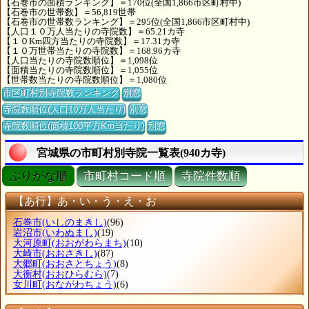
【石巻市の面積ランキング】＝170位(全国1,866市区町村中)
【石巻市の世帯数】＝56,819世帯
【石巻市の世帯数ランキング】＝295位(全国1,866市区町村中)
【人口１０万人当たりの寺院数】＝65.21カ寺
【１０Km四方当たりの寺院数】＝17.31カ寺
【１０万世帯当たりの寺院数】＝168.96カ寺
【人口当たりの寺院数順位】＝1,098位
【面積当たりの寺院数順位】＝1,055位
【世帯数当たりの寺院数順位】＝1,080位
市区町村別寺院数ランキング
別窓
寺院数順位(人口10万人当たり)
別窓
寺院数順位(面積100平方Km当たり)
別窓
宮城県の市町村別寺院一覧表(940カ寺)
ぶりがな順
市町村コード順
寺院件数順
【あ行】あ・い・う・え・お
石巻市
(いしのまきし)
(96)
岩沼市
(いわぬまし)
(19)
大河原町
(おおがわらまち)
(10)
大崎市
(おおさきし)
(87)
大郷町
(おおさとちょう)
(8)
大衡村
(おおひらむら)
(7)
女川町
(おながわちょう)
(6)