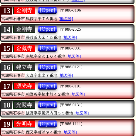
13
[Open]
金剛寺
[〒986-0106]
宮城県石巻市
馬鞍字平７６番地
[地図等]
14
[Open]
金剛寺
[〒986-2525]
宮城県石巻市
長渡浜大金４５番地
[地図等]
15
[Open]
金藏寺
[〒986-0031]
宮城県石巻市
南境字金沢１０４番地
[地図等]
16
[Open]
建立寺
[〒986-0121]
宮城県石巻市
大森字水出７番地
[地図等]
17
[Open]
源光寺
[〒986-0101]
宮城県石巻市
相野谷字柿木前４２番地
[地図等]
18
[Open]
光嚴寺
[〒986-0131]
宮城県石巻市
飯野字寒風沢内田５５番地
[地図等]
19
[Open]
光明寺
[〒986-1111]
宮城県石巻市
鹿又字町浦９４番地
[地図等]