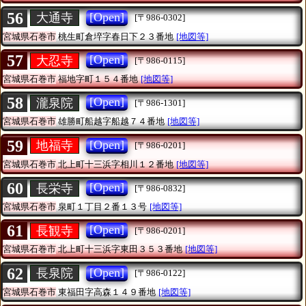
56
[Open]
大通寺
[〒986-0302]
宮城県石巻市
桃生町倉埣字春日下２３番地
[地図等]
57
[Open]
大忍寺
[〒986-0115]
宮城県石巻市
福地字町１５４番地
[地図等]
58
[Open]
瀧泉院
[〒986-1301]
宮城県石巻市
雄勝町船越字船越７４番地
[地図等]
59
[Open]
地福寺
[〒986-0201]
宮城県石巻市
北上町十三浜字相川１２番地
[地図等]
60
[Open]
長栄寺
[〒986-0832]
宮城県石巻市
泉町１丁目２番１３号
[地図等]
61
[Open]
長観寺
[〒986-0201]
宮城県石巻市
北上町十三浜字東田３５３番地
[地図等]
62
[Open]
長泉院
[〒986-0122]
宮城県石巻市
東福田字高森１４９番地
[地図等]