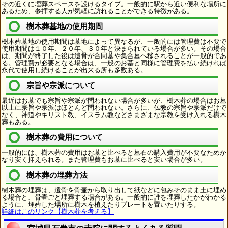
その近くに埋葬スペースを設けるタイプ。一般的に駅から近い便利な場所に
あるため、参拝する人が気軽に訪れることができる特徴がある。
樹木葬墓地の使用期間
樹木葬墓地の使用期間は墓地によって異なるが、一般的には管理費は不要で
使用期間は１０年、２０年、３０年と決まられている場合が多い。その場合
は、期間が終了した後は遺骨が合同墓や集合墓へ移されることが一般的であ
る。管理費が必要となる場合は、一般のお墓と同様に管理費を払い続ければ
永代で使用し続けることが出来る所も多数ある。
宗旨や宗派について
最近はお墓でも宗旨や宗派が問われない場合が多いが、樹木葬の場合はお墓
以上に宗旨や宗派はほとんど問われない。さらに、仏教の宗旨や宗派だけで
なく、神道やキリスト教、イスラム教などさまざまな宗教を受け入れる樹木
葬もある。
樹木葬の費用について
一般的には、樹木葬の費用はお墓と比べると墓石の購入費用が不要なためか
なり安く抑えられる。また管理費もお墓に比べると安い場合が多い。
樹木葬の埋葬方法
樹木葬の埋葬は、遺骨を骨壷から取り出して紙などに包みそのまま土に埋め
る場合と、骨壷ごと埋葬する場合がある。一般的に誰を埋葬したかがわかる
ように、埋葬した場所に樹木を植えたりプレートを置いたりする。
詳細はこのリンク【樹木葬を考える】