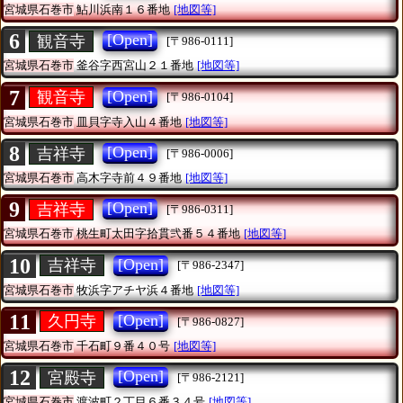
宮城県石巻市
鮎川浜南１６番地
[地図等]
6
[Open]
観音寺
[〒986-0111]
宮城県石巻市
釜谷字西宮山２１番地
[地図等]
7
[Open]
観音寺
[〒986-0104]
宮城県石巻市
皿貝字寺入山４番地
[地図等]
8
[Open]
吉祥寺
[〒986-0006]
宮城県石巻市
高木字寺前４９番地
[地図等]
9
[Open]
吉祥寺
[〒986-0311]
宮城県石巻市
桃生町太田字拾貫弐番５４番地
[地図等]
10
[Open]
吉祥寺
[〒986-2347]
宮城県石巻市
牧浜字アチヤ浜４番地
[地図等]
11
[Open]
久円寺
[〒986-0827]
宮城県石巻市
千石町９番４０号
[地図等]
12
[Open]
宮殿寺
[〒986-2121]
宮城県石巻市
渡波町２丁目６番３４号
[地図等]