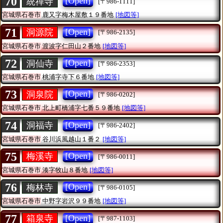
70
[Open]
統禪寺
[〒986-1111]
宮城県石巻市
鹿又字梅木屋敷１９番地
[地図等]
71
[Open]
洞源院
[〒986-2135]
宮城県石巻市
渡波字仁田山２番地
[地図等]
72
[Open]
洞仙寺
[〒986-2353]
宮城県石巻市
桃浦字寺下６番地
[地図等]
73
[Open]
洞泉院
[〒986-0202]
宮城県石巻市
北上町橋浦字七番５９番地
[地図等]
74
[Open]
洞福寺
[〒986-2402]
宮城県石巻市
谷川浜風越山１番２
[地図等]
75
[Open]
梅溪寺
[〒986-0011]
宮城県石巻市
湊字牧山８番地
[地図等]
76
[Open]
梅林寺
[〒986-0105]
宮城県石巻市
中野字岩沢９９番地
[地図等]
77
[Open]
箱泉寺
[〒987-1103]