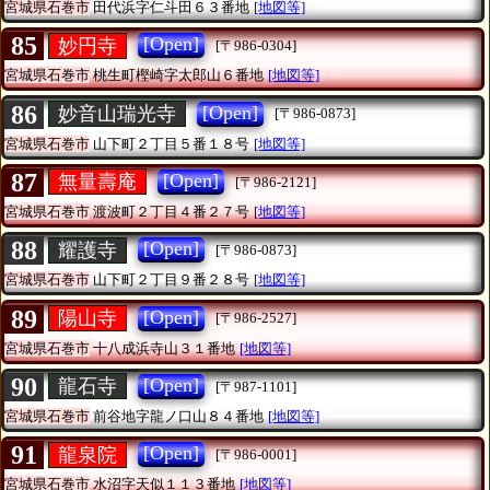
宮城県石巻市
田代浜字仁斗田６３番地
[地図等]
85
[Open]
妙円寺
[〒986-0304]
宮城県石巻市
桃生町樫崎字太郎山６番地
[地図等]
86
[Open]
妙音山瑞光寺
[〒986-0873]
宮城県石巻市
山下町２丁目５番１８号
[地図等]
87
[Open]
無量壽庵
[〒986-2121]
宮城県石巻市
渡波町２丁目４番２７号
[地図等]
88
[Open]
耀護寺
[〒986-0873]
宮城県石巻市
山下町２丁目９番２８号
[地図等]
89
[Open]
陽山寺
[〒986-2527]
宮城県石巻市
十八成浜寺山３１番地
[地図等]
90
[Open]
龍石寺
[〒987-1101]
宮城県石巻市
前谷地字龍ノ口山８４番地
[地図等]
91
[Open]
龍泉院
[〒986-0001]
宮城県石巻市
水沼字天似１１３番地
[地図等]