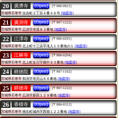
20
[Open]
廣濟寺
[〒986-0821]
宮城県石巻市
住吉町２丁目４番４６号
[地図等]
21
[Open]
廣渕寺
[〒987-1222]
宮城県石巻市
広渕字寺添８３番地
[地図等]
22
[Open]
江澤寺
[〒986-0201]
宮城県石巻市
北上町十三浜字滝入１５番地の１
[地図等]
23
[Open]
江林寺
[〒986-0204]
宮城県石巻市
北上町女川字畑中９３番地
[地図等]
24
[Open]
耕徳院
[〒987-1102]
宮城県石巻市
和渕字寺沢山６６番地
[地図等]
25
[Open]
耕徳寺
[〒987-1222]
宮城県石巻市
広渕字新田１２９番地
[地図等]
26
[Open]
香積寺
[〒986-0312]
宮城県石巻市
桃生町城内字西嶺１２２番地
[地図等]