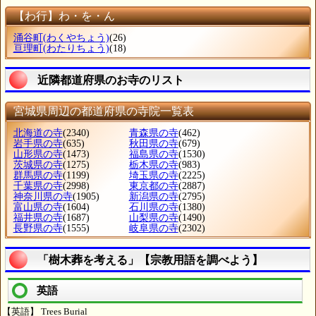
【わ行】わ・を・ん
涌谷町
(わくやちょう)
(26)
亘理町
(わたりちょう)
(18)
近隣都道府県のお寺のリスト
宮城県周辺の都道府県の寺院一覧表
北海道の寺
(2340)
青森県の寺
(462)
岩手県の寺
(635)
秋田県の寺
(679)
山形県の寺
(1473)
福島県の寺
(1530)
茨城県の寺
(1275)
栃木県の寺
(983)
群馬県の寺
(1199)
埼玉県の寺
(2225)
千葉県の寺
(2998)
東京都の寺
(2887)
神奈川県の寺
(1905)
新潟県の寺
(2795)
富山県の寺
(1604)
石川県の寺
(1380)
福井県の寺
(1687)
山梨県の寺
(1490)
長野県の寺
(1555)
岐阜県の寺
(2302)
「樹木葬を考える」【宗教用語を調べよう】
英語
【英語】 Trees Burial