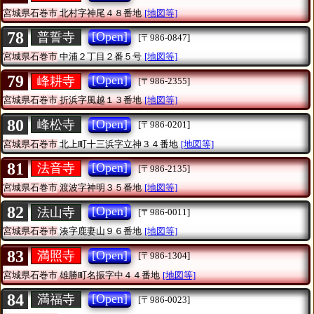
宮城県石巻市
北村字神尾４８番地
[地図等]
78
[Open]
普誓寺
[〒986-0847]
宮城県石巻市
中浦２丁目２番５号
[地図等]
79
[Open]
峰耕寺
[〒986-2355]
宮城県石巻市
折浜字風越１３番地
[地図等]
80
[Open]
峰松寺
[〒986-0201]
宮城県石巻市
北上町十三浜字立神３４番地
[地図等]
81
[Open]
法音寺
[〒986-2135]
宮城県石巻市
渡波字神明３５番地
[地図等]
82
[Open]
法山寺
[〒986-0011]
宮城県石巻市
湊字鹿妻山９６番地
[地図等]
83
[Open]
満照寺
[〒986-1304]
宮城県石巻市
雄勝町名振字中４４番地
[地図等]
84
[Open]
満福寺
[〒986-0023]