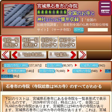
宮城県石巻市の寺院
全国のお寺と
神社157,167箇所収録
【『全国の
伝統寺院調査』：名前別全国の仏教寺院順位情報
サイト】《サーチ寺院》
ホーム
[As of 26/07/28]
寺院一覧
神社一覧
寺院ラン
神社ラン
(県別)▼
(県別)▼
キング▼
キング▼
5.『仙台市泉区』
7.『塩竈市』
【
全国の寺院と神社
(157,167)】 【
全国の神社
(80,507)
宮城県の神社
(942)
石巻市の神社
(146)】 【
全国の寺院
(76,660)
宮城県の寺院
(940)
石巻
市の寺院
(96)】
石巻市の寺院《寺院総数は96カ寺》のすべてがわかる
下記のリストは、宮城県石巻市にある全寺院を一覧表形式で表示
したものです。「2026年07月15日」時点において、全国には
76,660カ寺の寺院があります。宮城県には940カ寺の寺院があり
ます。宮城県石巻市には96カ寺の寺院があります。これは、宮城