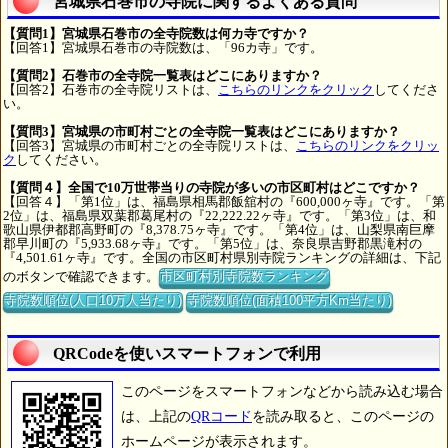
宮城県石巻市の寺院に関するよくある質問
【質問1】宮城県石巻市の全寺院数は何カ寺ですか？
【回答1】宮城県石巻市の寺院数は、「96カ寺」です。
【質問2】石巻市の全寺院一覧表はどこにありますか？
【回答2】石巻市の全寺院リストは、
こちらのリンクをクリック
してくださ
い。
【質問3】宮城県の市町村ごとの全寺院一覧表はどこにありますか？
【回答3】宮城県の市町村ごとの全寺院リストは、
こちらのリンクをクリッ
ク
してください。
【質問４】全国で10万世帯当りの寺院が多いの市区町村はどこですか？
【回答４】「第1位」は、福島県相馬郡飯舘村の『600,000ヶ寺』です。「第
2位」は、福島県双葉郡葛尾村の『22,222.22ヶ寺』です。「第3位」は、和
歌山県伊都郡高野町の『8,378.75ヶ寺』です。「第4位」は、山梨県南巨摩
郡早川町の『5,933.68ヶ寺』です。「第5位」は、奈良県吉野郡黒滝村の
『4,501.61ヶ寺』です。全国の市区町村県別寺院ランキングの詳細は、下記
のボタンで確認できます。
市区町村別寺院数ランキング
寺院数順位(人口10万人当たり)
寺院数順位(面積100平方Km当たり)
QRCodeを使いスマートフォンで利用
このページをスマートフォンなどから読み込む場合
は、上記の
QRコード
を読み取ると、このページの
ホームページが表示されます。