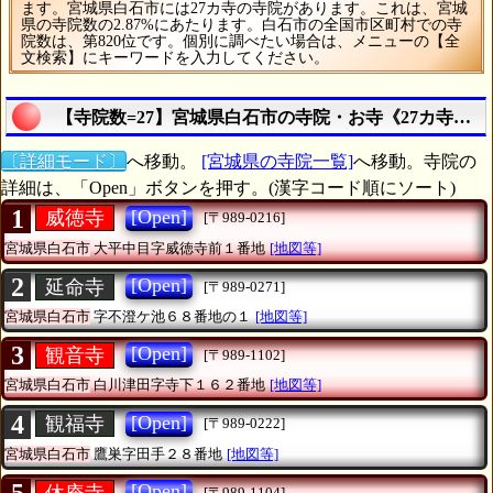
ます。宮城県白石市には27カ寺の寺院があります。これは、宮城
県の寺院数の2.87%にあたります。白石市の全国市区町村での寺
院数は、第820位です。個別に調べたい場合は、メニューの【全
文検索】にキーワードを入力してください。
【寺院数=27】宮城県白石市の寺院・お寺《27カ寺》
〔詳細モード〕
へ移動。
[宮城県の寺院一覧]
へ移動。寺院の
詳細は、「Open」ボタンを押す。(漢字コード順にソート)
1
[Open]
威徳寺
[〒989-0216]
宮城県白石市
大平中目字威徳寺前１番地
[地図等]
2
[Open]
延命寺
[〒989-0271]
宮城県白石市
字不澄ケ池６８番地の１
[地図等]
3
[Open]
観音寺
[〒989-1102]
宮城県白石市
白川津田字寺下１６２番地
[地図等]
4
[Open]
観福寺
[〒989-0222]
宮城県白石市
鷹巣字田手２８番地
[地図等]
[Open]
休庵寺
[〒989-1104]