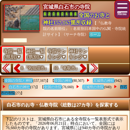
宮城県白石市の寺院
全国のお寺と
神社157,167箇所収録
【『仏教寺
院の名前順位』：名前別日本国中の仏閣・寺院統
計サイト】《サーチ寺院》
ホーム
[As of 26/07/28]
寺院一覧
神社一覧
寺院ラン
神社ラン
(県別)▼
(県別)▼
キング▼
キング▼
8.『気仙沼市』
10.『名取市』
【
全国の寺院と神社
(157,167)】 【
全国の神社
(80,507)
宮城県の神社
(942)
白石市の神社
(17)】 【
全国の寺院
(76,660)
宮城県の寺院
(940)
白石
市の寺院
(27)】
白石市のお寺・仏教寺院《総数は27カ寺》を探索する
下記のリストは、宮城県白石市にある全寺院を一覧表形式で表示
したものです。「2026年06月21日」時点において、全国には
76,660カ寺の寺院があります。宮城県には940カ寺の寺院があり