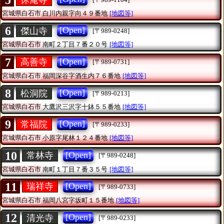
5
宮城県白石市
白川内親字向４９番地
[地図等]
6
[Open]
傑山寺
[〒989-0248]
宮城県白石市
南町２丁目７番２０号
[地図等]
7
[Open]
高善寺
[〒989-0731]
宮城県白石市
福岡深谷字酒生内７６番地
[地図等]
8
[Open]
松洞院
[〒989-0213]
宮城県白石市
大鷹沢三沢字十鉢５５番地
[地図等]
9
[Open]
常福院
[〒989-0233]
宮城県白石市
小原字尾林１２４番地
[地図等]
10
[Open]
常林寺
[〒989-0248]
宮城県白石市
南町１丁目７番３５号
[地図等]
11
[Open]
瑞祥寺
[〒989-0733]
宮城県白石市
福岡八宮字坂町１５番地
[地図等]
12
[Open]
清光寺
[〒989-0233]