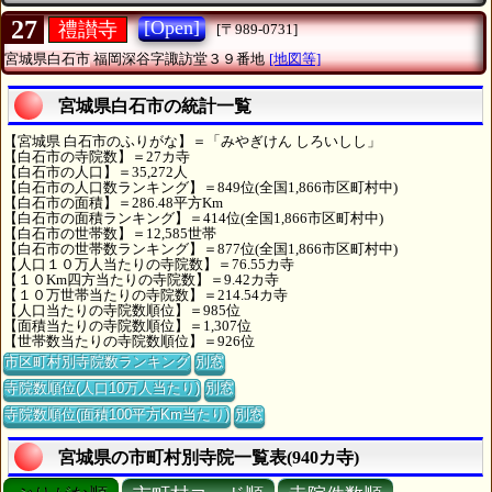
27
[Open]
禮讃寺
[〒989-0731]
宮城県白石市
福岡深谷字諏訪堂３９番地
[地図等]
宮城県白石市の統計一覧
【宮城県 白石市のふりがな】＝「みやぎけん しろいしし」
【白石市の寺院数】＝27カ寺
【白石市の人口】＝35,272人
【白石市の人口数ランキング】＝849位(全国1,866市区町村中)
【白石市の面積】＝286.48平方Km
【白石市の面積ランキング】＝414位(全国1,866市区町村中)
【白石市の世帯数】＝12,585世帯
【白石市の世帯数ランキング】＝877位(全国1,866市区町村中)
【人口１０万人当たりの寺院数】＝76.55カ寺
【１０Km四方当たりの寺院数】＝9.42カ寺
【１０万世帯当たりの寺院数】＝214.54カ寺
【人口当たりの寺院数順位】＝985位
【面積当たりの寺院数順位】＝1,307位
【世帯数当たりの寺院数順位】＝926位
市区町村別寺院数ランキング
別窓
寺院数順位(人口10万人当たり)
別窓
寺院数順位(面積100平方Km当たり)
別窓
宮城県の市町村別寺院一覧表(940カ寺)