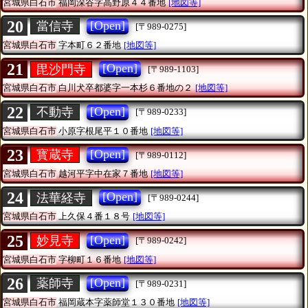
宮城県白石市
福岡深谷字高野原４４番地
[地図等]
20
[Open]
當信寺
[〒989-0275]
宮城県白石市
字本町６２番地
[地図等]
21
[Open]
毘沙門寺
[〒989-1103]
宮城県白石市
白川犬卒都婆字一本杉６番地の２
[地図等]
22
[Open]
不動寺
[〒989-0233]
宮城県白石市
小原字根尾平１０番地
[地図等]
23
[Open]
寳蔵寺
[〒989-0112]
宮城県白石市
越河平字中在家７番地
[地図等]
24
[Open]
法華経寺
[〒989-0244]
宮城県白石市
上久保４番１８号
[地図等]
25
[Open]
妙見寺
[〒989-0242]
宮城県白石市
字柳町１６番地
[地図等]
26
[Open]
薬師寺
[〒989-0231]
宮城県白石市
福岡蔵本字薬師堂１３０番地
[地図等]