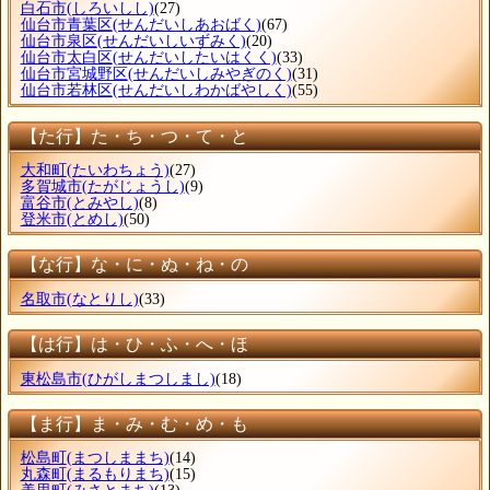
白石市
(しろいしし)
(27)
仙台市青葉区
(せんだいしあおばく)
(67)
仙台市泉区
(せんだいしいずみく)
(20)
仙台市太白区
(せんだいしたいはくく)
(33)
仙台市宮城野区
(せんだいしみやぎのく)
(31)
仙台市若林区
(せんだいしわかばやしく)
(55)
【た行】た・ち・つ・て・と
大和町
(たいわちょう)
(27)
多賀城市
(たがじょうし)
(9)
富谷市
(とみやし)
(8)
登米市
(とめし)
(50)
【な行】な・に・ぬ・ね・の
名取市
(なとりし)
(33)
【は行】は・ひ・ふ・へ・ほ
東松島市
(ひがしまつしまし)
(18)
【ま行】ま・み・む・め・も
松島町
(まつしままち)
(14)
丸森町
(まるもりまち)
(15)