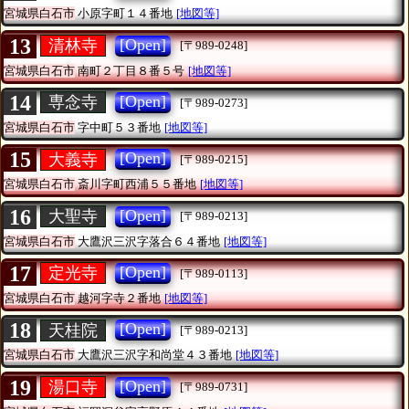
宮城県白石市
小原字町１４番地
[地図等]
13
[Open]
清林寺
[〒989-0248]
宮城県白石市
南町２丁目８番５号
[地図等]
14
[Open]
専念寺
[〒989-0273]
宮城県白石市
字中町５３番地
[地図等]
15
[Open]
大義寺
[〒989-0215]
宮城県白石市
斎川字町西浦５５番地
[地図等]
16
[Open]
大聖寺
[〒989-0213]
宮城県白石市
大鷹沢三沢字落合６４番地
[地図等]
17
[Open]
定光寺
[〒989-0113]
宮城県白石市
越河字寺２番地
[地図等]
18
[Open]
天桂院
[〒989-0213]
宮城県白石市
大鷹沢三沢字和尚堂４３番地
[地図等]
19
[Open]
湯口寺
[〒989-0731]