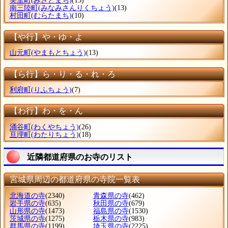
美里町
(みさとまち)
(13)
南三陸町
(みなみさんりくちょう)
(13)
村田町
(むらたまち)
(10)
【や行】や・ゆ・よ
山元町
(やまもとちょう)
(13)
【ら行】ら・り・る・れ・ろ
利府町
(りふちょう)
(7)
【わ行】わ・を・ん
涌谷町
(わくやちょう)
(26)
亘理町
(わたりちょう)
(18)
近隣都道府県のお寺のリスト
宮城県周辺の都道府県の寺院一覧表
北海道の寺
(2340)
青森県の寺
(462)
岩手県の寺
(635)
秋田県の寺
(679)
山形県の寺
(1473)
福島県の寺
(1530)
茨城県の寺
(1275)
栃木県の寺
(983)
群馬県の寺
(1199)
埼玉県の寺
(2225)