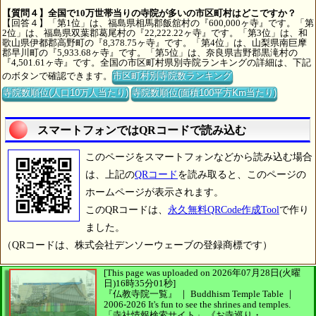
【質問４】全国で10万世帯当りの寺院が多いの市区町村はどこですか？
【回答４】「第1位」は、福島県相馬郡飯舘村の『600,000ヶ寺』です。「第
2位」は、福島県双葉郡葛尾村の『22,222.22ヶ寺』です。「第3位」は、和
歌山県伊都郡高野町の『8,378.75ヶ寺』です。「第4位」は、山梨県南巨摩
郡早川町の『5,933.68ヶ寺』です。「第5位」は、奈良県吉野郡黒滝村の
『4,501.61ヶ寺』です。全国の市区町村県別寺院ランキングの詳細は、下記
のボタンで確認できます。
市区町村別寺院数ランキング
寺院数順位(人口10万人当たり)
寺院数順位(面積100平方Km当たり)
スマートフォンではQRコードで読み込む
このページをスマートフォンなどから読み込む場合
は、上記の
QRコード
を読み取ると、このページの
ホームページが表示されます。
このQRコードは、
永久無料QRCode作成Tool
で作り
ました。
（QRコードは、株式会社デンソーウェーブの登録商標です）
[This page was uploaded on 2026年07月28日(火曜
日)16時35分01秒]
『仏教寺院一覧』 ｜ Buddhism Temple Table
｜
2006-2026
It's fun to see
the shrines and temples.
「寺社情報検索サイト」
《お寺巡り・