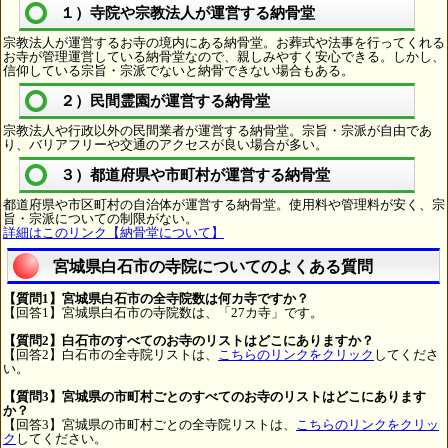
１）寺院や宗教法人が運営する納骨堂
宗教法人が運営するお寺の境内にある納骨堂。お葬式や法事を行ってくれる
お寺が管理運営している納骨堂なので、親しみやすく安心できる。しかし、
信仰している宗旨・宗派でないと納骨できない場合もある。
２）民間霊園が運営する納骨堂
宗教法人や行政以外の民間業者が運営する納骨堂。宗旨・宗派が自由であ
り、バリアフリーや交通のアクセスが良い場合が多い。
３）都道府県や市町村が運営する納骨堂
都道府県や市区町村の自治体が運営する納骨堂。使用料や管理料が安く、宗
旨・宗派についての制限がない。
詳細はこのリンク【納骨堂について】
宮城県白石市の寺院についてのよくある質問
【質問1】宮城県白石市の全寺院数は何カ寺ですか？
【回答1】宮城県白石市の寺院数は、「27カ寺」です。
【質問2】白石市のすべてのお寺のリストはどこにありますか？
【回答2】白石市の全寺院リストは、
こちらのリンクをクリック
してくださ
い。
【質問3】宮城県の市町村ごとのすべてのお寺のリストはどこにあります
か？
【回答3】宮城県の市町村ごとの全寺院リストは、
こちらのリンクをクリッ
ク
してください。