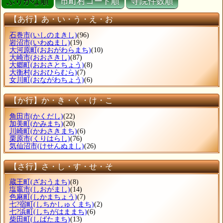
ぶりがな順
市町村コード順
寺院件数順
【あ行】あ・い・う・え・お
石巻市
(いしのまきし)
(96)
岩沼市
(いわぬまし)
(19)
大河原町
(おおがわらまち)
(10)
大崎市
(おおさきし)
(87)
大郷町
(おおさとちょう)
(8)
大衡村
(おおひらむら)
(7)
女川町
(おながわちょう)
(6)
【か行】か・き・く・け・こ
角田市
(かくだし)
(22)
加美町
(かみまち)
(20)
川崎町
(かわさきまち)
(6)
栗原市
(くりはらし)
(76)
気仙沼市
(けせんぬまし)
(26)
【さ行】さ・し・す・せ・そ
蔵王町
(ざおうまち)
(8)
塩竈市
(しおがまし)
(14)
色麻町
(しかまちょう)
(7)
七?宿町
(しちかしゅくまち)
(2)
七?浜町
(しちがはままち)
(6)
柴田町
(しばたまち)
(13)