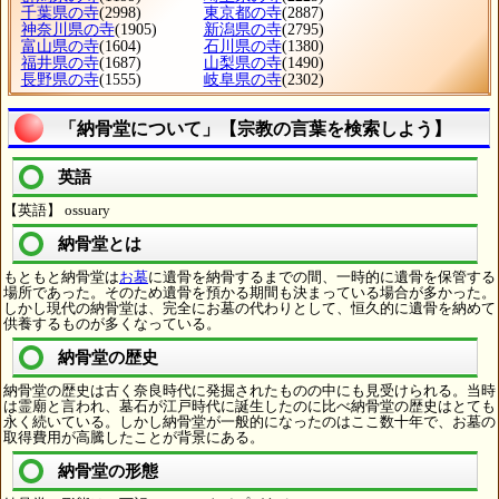
千葉県の寺
(2998)
東京都の寺
(2887)
神奈川県の寺
(1905)
新潟県の寺
(2795)
富山県の寺
(1604)
石川県の寺
(1380)
福井県の寺
(1687)
山梨県の寺
(1490)
長野県の寺
(1555)
岐阜県の寺
(2302)
「納骨堂について」【宗教の言葉を検索しよう】
英語
【英語】 ossuary
納骨堂とは
もともと納骨堂は
お墓
に遺骨を納骨するまでの間、一時的に遺骨を保管する
場所であった。そのため遺骨を預かる期間も決まっている場合が多かった。
しかし現代の納骨堂は、完全にお墓の代わりとして、恒久的に遺骨を納めて
供養するものが多くなっている。
納骨堂の歴史
納骨堂の歴史は古く奈良時代に発掘されたものの中にも見受けられる。当時
は霊廟と言われ、墓石が江戸時代に誕生したのに比べ納骨堂の歴史はとても
永く続いている。しかし納骨堂が一般的になったのはここ数十年で、お墓の
取得費用が高騰したことが背景にある。
納骨堂の形態