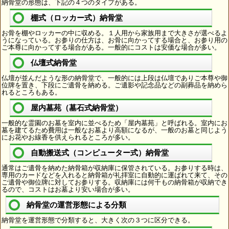
納骨堂の形態は、下記の４つのタイプがある。
棚式（ロッカー式）納骨堂
お骨を棚やロッカーの中に収める。１人用から家族用まで大きさが選べるよ
うになっている。お参りの仕方は、お骨に向かってする場合と、お参り用の
ご本尊に向かってする場合がある。一般的にコストは安価な場合が多い。
仏壇式納骨堂
仏壇が並んだような形の納骨堂で、一般的には上段は仏壇でありご本尊や御
位牌を置き、下段にご遺骨を納める。ご遺影や記念品などの副葬品を納めら
れるところもある。
屋内墓苑（墓石式納骨堂）
一般的な霊園のお墓を室内に並べるため「屋内墓苑」と呼ばれる。室内にお
墓を建てるため費用は一般なお墓より高額になるが、一般のお墓と同じよう
にお花やお線香を供えられるところが多い。
自動搬送式（コンピューター式）納骨堂
通常はご遺骨を納めた納骨箱が収納庫に保管されている。お参りする時は、
専用のカードなどを入れると納骨箱が礼拝室に自動的に運ばれて来て、その
ご遺骨や御位牌に対してお参りする。収納庫には何千もの納骨箱が収納でき
るので、コストはお墓より安い場合が多い。
納骨堂の運営形態による分類
納骨堂を運営形態で分類すると、大きく次の３つに区分できる。