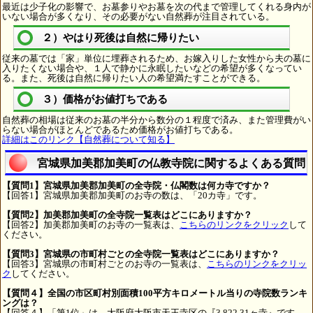
最近は少子化の影響で、お墓参りやお墓を次の代まで管理してくれる身内が
いない場合が多くなり、その必要がない自然葬が注目されている。
２）やはり死後は自然に帰りたい
従来の墓では「家」単位に埋葬されるため、お嫁入りした女性から夫の墓に
入りたくない場合や、１人で静かに永眠したいなどの希望が多くなってい
る。また、死後は自然に帰りたい人の希望満たすことができる。
３）価格がお値打ちである
自然葬の相場は従来のお墓の半分から数分の１程度で済み、また管理費がい
らない場合がほとんどであるため価格がお値打ちである。
詳細はこのリンク【自然葬について知る】
宮城県加美郡加美町の仏教寺院に関するよくある質問
【質問1】宮城県加美郡加美町の全寺院・仏閣数は何カ寺ですか？
【回答1】宮城県加美郡加美町のお寺の数は、「20カ寺」です。
【質問2】加美郡加美町の全寺院一覧表はどこにありますか？
【回答2】加美郡加美町のお寺の一覧表は、
こちらのリンクをクリック
して
ください。
【質問3】宮城県の市町村ごとの全寺院一覧表はどこにありますか？
【回答3】宮城県の市町村ごとのお寺の一覧表は、
こちらのリンクをクリッ
ク
してください。
【質問４】全国の市区町村別面積100平方キロメートル当りの寺院数ランキ
ングは？
【回答４】「第1位」は、大阪府大阪市天王寺区の『3,822.31ヶ寺』です。