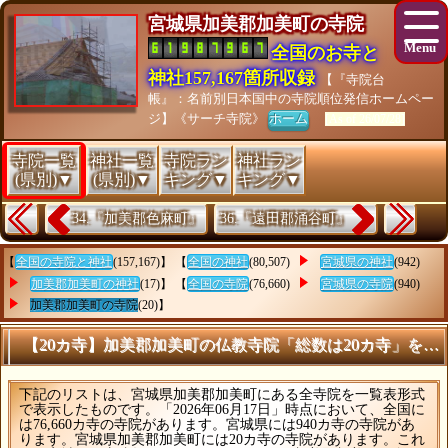
宮城県加美郡加美町の寺院
全国のお寺と
神社157,167箇所収録
【『寺院台
帳』：名前別日本国中の寺院順位発信ホームペー
ジ】《サーチ寺院》
ホーム
[As of 26/07/28]
寺院一覧
神社一覧
寺院ラン
神社ラン
(県別)▼
(県別)▼
キング▼
キング▼
34.『加美郡色麻町』
36.『遠田郡涌谷町』
【
全国の寺院と神社
(157,167)】 【
全国の神社
(80,507)
宮城県の神社
(942)
加美郡加美町の神社
(17)】 【
全国の寺院
(76,660)
宮城県の寺院
(940)
加美郡加美町の寺院
(20)】
【20カ寺】加美郡加美町の仏教寺院「総数は20カ寺」を理
下記のリストは、宮城県加美郡加美町にある全寺院を一覧表形式
で表示したものです。「2026年06月17日」時点において、全国に
は76,660カ寺の寺院があります。宮城県には940カ寺の寺院があ
ります。宮城県加美郡加美町には20カ寺の寺院があります。これ