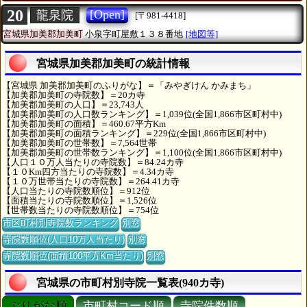
20
[Open]
龍泉院
[〒981-4418]
宮城県加美郡加美町
小泉字町屋敷１３８番地
[地図等]
宮城県加美郡加美町の統計情報
【宮城県 加美郡加美町のふりがな】＝「みやぎけん かみまち」
【加美郡加美町の寺院数】＝20カ寺
【加美郡加美町の人口】＝23,743人
【加美郡加美町の人口数ランキング】＝1,039位(全国1,866市区町村中)
【加美郡加美町の面積】＝460.67平方Km
【加美郡加美町の面積ランキング】＝229位(全国1,866市区町村中)
【加美郡加美町の世帯数】＝7,564世帯
【加美郡加美町の世帯数ランキング】＝1,100位(全国1,866市区町村中)
【人口１０万人当たりの寺院数】＝84.24カ寺
【１０Km四方当たりの寺院数】＝4.34カ寺
【１０万世帯当たりの寺院数】＝264.41カ寺
【人口当たりの寺院数順位】＝912位
【面積当たりの寺院数順位】＝1,526位
【世帯数当たりの寺院数順位】＝754位
市区町村別寺院数ランキング
別窓
寺院数順位(人口10万人当たり)
別窓
寺院数順位(面積100平方Km当たり)
別窓
宮城県の市町村別寺院一覧表(940カ寺)
ぶりがな順
市町村コード順
寺院件数順