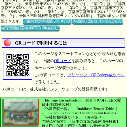
「第2位」は、東京都台東区の『3,422.35ヶ寺』です。「第3位」は、京都府
京都市上京区の『3,143.67ヶ寺』です。「第4位」は、京都府京都市下京区
の『2,595.87ヶ寺』です。「第5位」は、京都府京都市東山区の『2,232.62ヶ
寺』です。全国の市区町村県別寺院ランキングの詳細は、下記のボタンで確
認できます。
市区町村別寺院数ランキング
寺院数順位(人口10万人当たり)
寺院数順位(面積100平方Km当たり)
QRコードで利用するには
このページをスマートフォンなどから読み込む場合
は、上記の
QRコード
を読み取ると、このページの
ホームページが表示されます。
このQRコードは、
フリーソフトQRCode作成ツール
で作りました。
（QRコードは、株式会社デンソーウェーブの登録商標です）
[This page was uploaded on 2026年07月28日(火曜
日)16時35分02秒]
『仏教寺院一覧』 ｜ Buddhism Temple Table
｜
2006-2026
It's fun to see
the shrines and temples.
「寺社情報検索サイト」
《お寺巡り・
寺院仏閣探索》
【日本の寺院の高速情報検索】
超入門－仏教・寺院・仏閣・お寺(全国版)