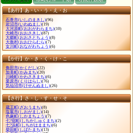
【あ行】あ・い・う・え・お
石巻市
(いしのまきし)
(96)
岩沼市
(いわぬまし)
(19)
大河原町
(おおがわらまち)
(10)
大崎市
(おおさきし)
(87)
大郷町
(おおさとちょう)
(8)
大衡村
(おおひらむら)
(7)
女川町
(おながわちょう)
(6)
【か行】か・き・く・け・こ
角田市
(かくだし)
(22)
加美町
(かみまち)
(20)
川崎町
(かわさきまち)
(6)
栗原市
(くりはらし)
(76)
気仙沼市
(けせんぬまし)
(26)
【さ行】さ・し・す・せ・そ
蔵王町
(ざおうまち)
(8)
塩竈市
(しおがまし)
(14)
色麻町
(しかまちょう)
(7)
七?宿町
(しちかしゅくまち)
(2)
七?浜町
(しちがはままち)
(6)
柴田町
(しばたまち)
(13)