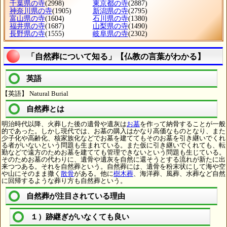
千葉県の寺
(2998)
東京都の寺
(2887)
神奈川県の寺
(1905)
新潟県の寺
(2795)
富山県の寺
(1604)
石川県の寺
(1380)
福井県の寺
(1687)
山梨県の寺
(1490)
長野県の寺
(1555)
岐阜県の寺
(2302)
「自然葬について知る」【仏教の言葉がわかる】
英語
【英語】 Natural Burial
自然葬とは
明治時代以降、火葬した後の遺骨や遺灰は
お墓
を作って納骨することが一般
的であった。しかし現代では、お墓の購入はかなり高価なものとなり、また
少子化や高齢化、核家族化などでお墓を建ててもそのお墓を引き継いでくれ
る者がいないという問題も生まれている。また仮に引き継いでくれても、転
勤などで遠方のためお墓を建てても管理できないという問題も生じている。
そのためお墓の代わりに、遺骨や遺灰を自然に還そうとする流れが新たに出
来つつある。それを自然葬という。自然葬には、遺骨を粉末状にして海や空
や山にそのまま撒く
散骨
がある。他に
樹木葬
、海洋葬、風葬、水葬など自然
に回帰するような葬り方も自然葬という。
自然葬が注目されている理由
１）跡継ぎがいなくても良い