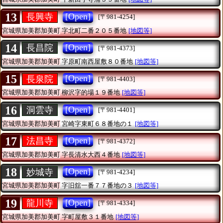
13
[Open]
長興寺
[〒981-4254]
宮城県加美郡加美町
字北町二番２０５番地
[地図等]
14
[Open]
長昌院
[〒981-4373]
宮城県加美郡加美町
字原町南西屋敷８０番地
[地図等]
15
[Open]
長泉院
[〒981-4403]
宮城県加美郡加美町
柳沢字的場１９番地
[地図等]
16
[Open]
洞雲寺
[〒981-4401]
宮城県加美郡加美町
宮崎字東町６８番地の１
[地図等]
17
[Open]
法昌寺
[〒981-4372]
宮城県加美郡加美町
字長清水大西４番地
[地図等]
18
[Open]
妙城寺
[〒981-4234]
宮城県加美郡加美町
字旧舘一番７７番地の３
[地図等]
19
[Open]
龍川寺
[〒981-4334]
宮城県加美郡加美町
字町屋敷３１番地
[地図等]