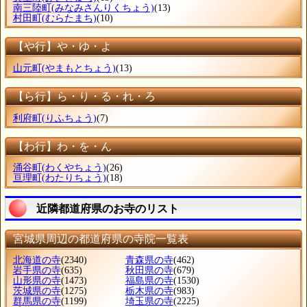
南三陸町
(みなみさんりくちょう)
(13)
村田町
(むらたまち)
(10)
【や行】や・ゆ・よ
山元町
(やまもとちょう)
(13)
【ら行】ら・り・る・れ・ろ
利府町
(りふちょう)
(7)
【わ行】わ・を・ん
涌谷町
(わくやちょう)
(26)
亘理町
(わたりちょう)
(18)
近隣都道府県のお寺のリスト
宮城県周辺の都道府県の寺院一覧表
北海道の寺
(2340)
青森県の寺
(462)
岩手県の寺
(635)
秋田県の寺
(679)
山形県の寺
(1473)
福島県の寺
(1530)
茨城県の寺
(1275)
栃木県の寺
(983)
群馬県の寺
(1199)
埼玉県の寺
(2225)