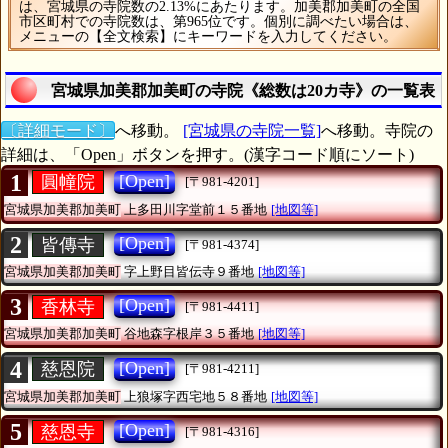
は、宮城県の寺院数の2.13%にあたります。加美郡加美町の全国
市区町村での寺院数は、第965位です。個別に調べたい場合は、
メニューの【全文検索】にキーワードを入力してください。
宮城県加美郡加美町の寺院《総数は20カ寺》の一覧表
〔詳細モード〕
へ移動。
[宮城県の寺院一覧]
へ移動。寺院の
詳細は、「Open」ボタンを押す。(漢字コード順にソート)
1
[Open]
圓幢院
[〒981-4201]
宮城県加美郡加美町
上多田川字堂前１５番地
[地図等]
2
[Open]
皆傳寺
[〒981-4374]
宮城県加美郡加美町
字上野目皆伝寺９番地
[地図等]
3
[Open]
香林寺
[〒981-4411]
宮城県加美郡加美町
谷地森字根岸３５番地
[地図等]
4
[Open]
慈恩院
[〒981-4211]
宮城県加美郡加美町
上狼塚字西宅地５８番地
[地図等]
5
[Open]
慈恩寺
[〒981-4316]