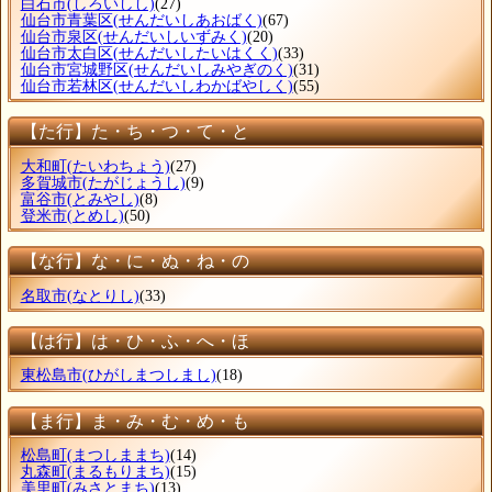
白石市
(しろいしし)
(27)
仙台市青葉区
(せんだいしあおばく)
(67)
仙台市泉区
(せんだいしいずみく)
(20)
仙台市太白区
(せんだいしたいはくく)
(33)
仙台市宮城野区
(せんだいしみやぎのく)
(31)
仙台市若林区
(せんだいしわかばやしく)
(55)
【た行】た・ち・つ・て・と
大和町
(たいわちょう)
(27)
多賀城市
(たがじょうし)
(9)
富谷市
(とみやし)
(8)
登米市
(とめし)
(50)
【な行】な・に・ぬ・ね・の
名取市
(なとりし)
(33)
【は行】は・ひ・ふ・へ・ほ
東松島市
(ひがしまつしまし)
(18)
【ま行】ま・み・む・め・も
松島町
(まつしままち)
(14)
丸森町
(まるもりまち)
(15)
美里町
(みさとまち)
(13)