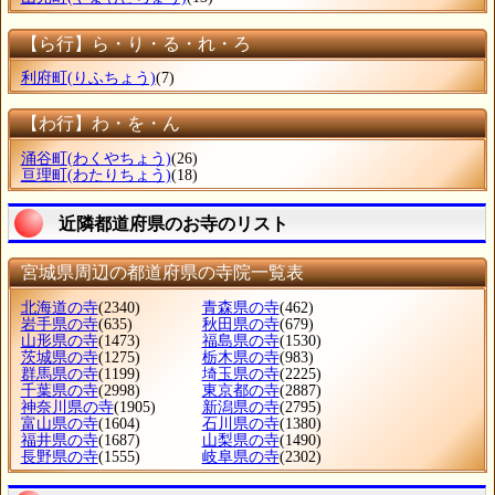
【ら行】ら・り・る・れ・ろ
利府町
(りふちょう)
(7)
【わ行】わ・を・ん
涌谷町
(わくやちょう)
(26)
亘理町
(わたりちょう)
(18)
近隣都道府県のお寺のリスト
宮城県周辺の都道府県の寺院一覧表
北海道の寺
(2340)
青森県の寺
(462)
岩手県の寺
(635)
秋田県の寺
(679)
山形県の寺
(1473)
福島県の寺
(1530)
茨城県の寺
(1275)
栃木県の寺
(983)
群馬県の寺
(1199)
埼玉県の寺
(2225)
千葉県の寺
(2998)
東京都の寺
(2887)
神奈川県の寺
(1905)
新潟県の寺
(2795)
富山県の寺
(1604)
石川県の寺
(1380)
福井県の寺
(1687)
山梨県の寺
(1490)
長野県の寺
(1555)
岐阜県の寺
(2302)