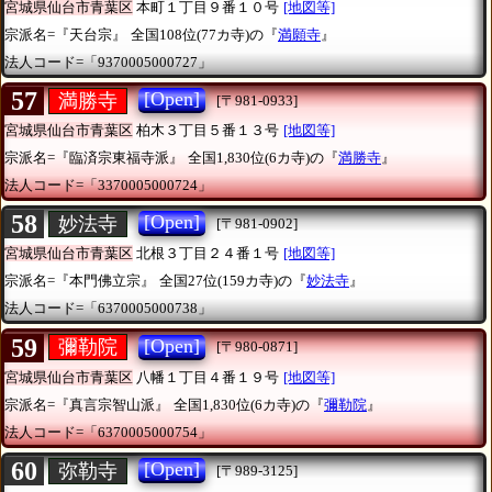
宮城県仙台市青葉区
本町１丁目９番１０号
[地図等]
宗派名=『天台宗』
全国108位(77カ寺)の『
満願寺
』
法人コード=「9370005000727」
57
[Open]
満勝寺
[〒981-0933]
宮城県仙台市青葉区
柏木３丁目５番１３号
[地図等]
宗派名=『臨済宗東福寺派』
全国1,830位(6カ寺)の『
満勝寺
』
法人コード=「3370005000724」
58
[Open]
妙法寺
[〒981-0902]
宮城県仙台市青葉区
北根３丁目２４番１号
[地図等]
宗派名=『本門佛立宗』
全国27位(159カ寺)の『
妙法寺
』
法人コード=「6370005000738」
59
[Open]
彌勒院
[〒980-0871]
宮城県仙台市青葉区
八幡１丁目４番１９号
[地図等]
宗派名=『真言宗智山派』
全国1,830位(6カ寺)の『
彌勒院
』
法人コード=「6370005000754」
60
[Open]
弥勒寺
[〒989-3125]