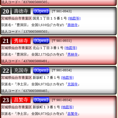
法人コード=「8370005000505」
20
[Open]
壽徳寺
[〒981-0943]
宮城県仙台市青葉区
国見１丁目１５番１号
[地図等]
宗派名=『曹洞宗』
全国1,616位(7カ寺)の『
壽徳寺
』
法人コード=「1370005000503」
21
[Open]
秀林寺
[〒981-0931]
宮城県仙台市青葉区
北山１丁目３番１号
[地図等]
宗派名=『曹洞宗』
全国2,175位(5カ寺)の『
秀林寺
』
法人コード=「4370005000491」
22
[Open]
充国寺
[〒981-0934]
宮城県仙台市青葉区
新坂町１７番１号
[地図等]
宗派名=『浄土宗』
全国6,973位(1カ寺)の『
充国寺
』
法人コード=「6370005000465」
23
[Open]
昌繁寺
[〒981-0934]
宮城県仙台市青葉区
新坂町１３番１号
[地図等]
宗派名=『浄土宗』
全国6,973位(1カ寺)の『
昌繁寺
』