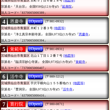
宮城県仙台市青葉区
宮町５丁目６番１８号
[地図等]
宗派名=『天台宗』
全国958位(12カ寺)の『
延壽院
』
法人コード=「8370005000389」
4
[Open]
恩慶寺
[〒981-0932]
宮城県仙台市青葉区
木町１２番３号
[地図等]
宗派名=『浄土真宗本願寺派』
全国6,973位(1カ寺)の『
恩慶寺
』
法人コード=「2370005000394」
5
[Open]
覚範寺
[〒981-0931]
宮城県仙台市青葉区
北山１丁目１２番７号
[地図等]
宗派名=『臨済宗妙心寺派』
全国6,973位(1カ寺)の『
覚範寺
』
法人コード=「7370005000407」
6
[Open]
活牛寺
[〒989-3212]
宮城県仙台市青葉区
芋沢字横向山１５５番地の１
[地図等]
宗派名=『曹洞宗』
全国6,973位(1カ寺)の『
活牛寺
』
法人コード=「6370005000416」
7
[Open]
寛行院
[〒980-0871]