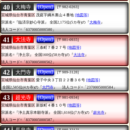
40
[Open]
大梅寺
[〒982-0263]
宮城県仙台市青葉区
茂庭字綱木裏山４番地
[地図等]
宗派名=『臨済宗妙心寺派』
全国2,175位(5カ寺)の『
大梅寺
』
法人コード=「6370005000580」
41
[Open]
大法寺
[〒981-0935]
宮城県仙台市青葉区
三条町７番２７号
[地図等]
宗派名=『浄土宗』
全国160位(58カ寺)の『
大法寺
』
法人コード=「8370005000562」
42
[Open]
大門寺
[〒989-3128]
宮城県仙台市青葉区
愛子中央３丁目２２番３６号
[地図等]
全国2,585位(4カ寺)の『
大門寺
』
法人コード=「2370005000584」
43
[Open]
超光寺
[〒981-0934]
宮城県仙台市青葉区
新坂町４番１０号
[地図等]
宗派名=『浄土真宗本願寺派』
全国1,616位(7カ寺)の『
超光寺
』
法人コード=「8370005000587」
[Open]
[〒989-3212]