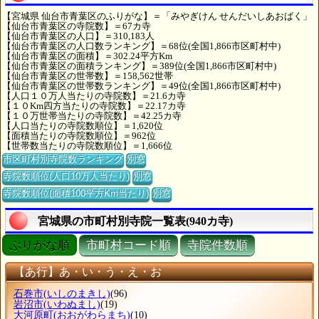
【宮城県 仙台市青葉区のふりがな】＝「みやぎけん せんだいしあおばく」
【仙台市青葉区の寺院数】＝67カ寺
【仙台市青葉区の人口】＝310,183人
【仙台市青葉区の人口数ランキング】＝68位(全国1,866市区町村中)
【仙台市青葉区の面積】＝302.24平方Km
【仙台市青葉区の面積ランキング】＝389位(全国1,866市区町村中)
【仙台市青葉区の世帯数】＝158,562世帯
【仙台市青葉区の世帯数ランキング】＝49位(全国1,866市区町村中)
【人口１０万人当たりの寺院数】＝21.6カ寺
【１０Km四方当たりの寺院数】＝22.17カ寺
【１０万世帯当たりの寺院数】＝42.25カ寺
【人口当たりの寺院数順位】＝1,620位
【面積当たりの寺院数順位】＝962位
【世帯数当たりの寺院数順位】＝1,666位
市区町村別寺院数ランキング
別窓
寺院数順位(人口10万人当たり)
別窓
寺院数順位(面積100平方Km当たり)
別窓
宮城県の市町村別寺院一覧表(940カ寺)
ぶりがな順
市町村コード順
寺院件数順
【あ行】あ・い・う・え・お
石巻市
(いしのまきし)
(96)
岩沼市
(いわぬまし)
(19)
大河原町
(おおがわらまち)
(10)