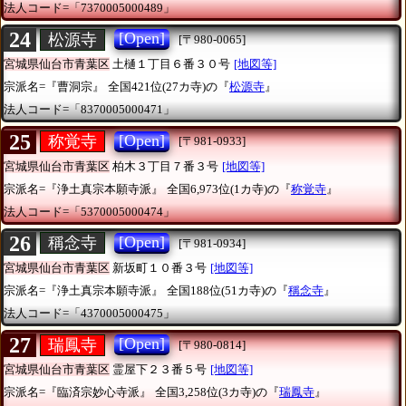
法人コード=「7370005000489」
24
[Open]
松源寺
[〒980-0065]
宮城県仙台市青葉区
土樋１丁目６番３０号
[地図等]
宗派名=『曹洞宗』
全国421位(27カ寺)の『
松源寺
』
法人コード=「8370005000471」
25
[Open]
称覚寺
[〒981-0933]
宮城県仙台市青葉区
柏木３丁目７番３号
[地図等]
宗派名=『浄土真宗本願寺派』
全国6,973位(1カ寺)の『
称覚寺
』
法人コード=「5370005000474」
26
[Open]
稱念寺
[〒981-0934]
宮城県仙台市青葉区
新坂町１０番３号
[地図等]
宗派名=『浄土真宗本願寺派』
全国188位(51カ寺)の『
稱念寺
』
法人コード=「4370005000475」
27
[Open]
瑞鳳寺
[〒980-0814]
宮城県仙台市青葉区
霊屋下２３番５号
[地図等]
宗派名=『臨済宗妙心寺派』
全国3,258位(3カ寺)の『
瑞鳳寺
』