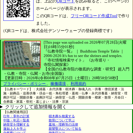
は、上記の
QRコード
を読み取ると、このページの
ホームページが表示されます。
このQRコードは、
フリーQRコード作成Tool
で作り
ました。
（QRコードは、株式会社デンソーウェーブの登録商標です）
[This page was uploaded on 2026年07月28日(火曜
日)16時35分01秒]
『仏教寺院一覧』 ｜ Buddhism Temple Table
｜
2006-2026
It's fun to see
the shrines and temples.
「寺社情報検索サイト」
《お寺巡り・
寺院仏閣探索》
【全国の仏教寺院の徹底的な調査・研究】
超入門
－仏教・寺院・仏閣・お寺(全国版)
【更新日時：2026年(令和08年)07月25日（土曜日）20時58分58秒】
プライバシー・ポリシー
、
稼働環境
、
利用規約
【仏教キーワード】：夫婦墓・永代供養・樹木葬・御魂入れ・供養・僧侶派遣・法
施・副葬品・追善供養・倶会一処・角柱塔婆・墓相・仏事・永代供養墓・納骨室・埋
葬許可証・開眼供養・改葬許可証・納骨堂・仏恩・開眼供養・檀家・散骨・月命日・
合葬墓・家墓・祭祀・墓じまい・法事・宗派
クリックして追加情報を開く
【仏教関連用語】
行年・享年の計算
樹木葬を検索する
中陰・年忌一覧表
散骨について学ぶ
納骨堂を理解する
墓地・埋葬等の法律
蓮如上人を学ぶ
親鸞聖人について知る
自然葬について
御朱印とは