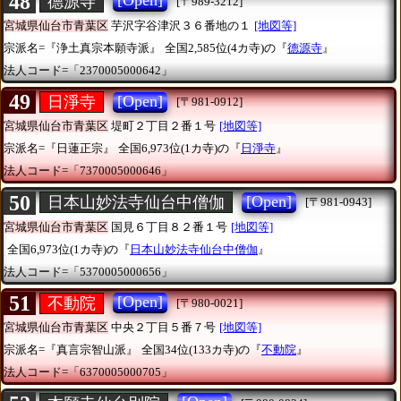
48
[Open]
德源寺
[〒989-3212]
宮城県仙台市青葉区
芋沢字谷津沢３６番地の１
[地図等]
宗派名=『浄土真宗本願寺派』
全国2,585位(4カ寺)の『
德源寺
』
法人コード=「2370005000642」
49
[Open]
日淨寺
[〒981-0912]
宮城県仙台市青葉区
堤町２丁目２番１号
[地図等]
宗派名=『日蓮正宗』
全国6,973位(1カ寺)の『
日淨寺
』
法人コード=「7370005000646」
50
[Open]
日本山妙法寺仙台中僧伽
[〒981-0943]
宮城県仙台市青葉区
国見６丁目８２番１号
[地図等]
全国6,973位(1カ寺)の『
日本山妙法寺仙台中僧伽
』
法人コード=「5370005000656」
51
[Open]
不動院
[〒980-0021]
宮城県仙台市青葉区
中央２丁目５番７号
[地図等]
宗派名=『真言宗智山派』
全国34位(133カ寺)の『
不動院
』
法人コード=「6370005000705」