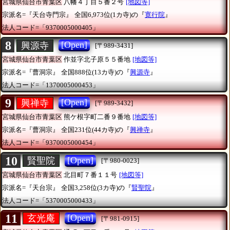
宮城県仙台市青葉区
八幡４丁目５番２号
[地図等]
宗派名=『天台寺門宗』
全国6,973位(1カ寺)の『
寛行院
』
法人コード=「9370005000405」
8
[Open]
興源寺
[〒989-3431]
宮城県仙台市青葉区
作並字北子原５５番地
[地図等]
宗派名=『曹洞宗』
全国888位(13カ寺)の『
興源寺
』
法人コード=「1370005000453」
9
[Open]
興禅寺
[〒989-3432]
宮城県仙台市青葉区
熊ケ根字町二番９番地
[地図等]
宗派名=『曹洞宗』
全国231位(44カ寺)の『
興禅寺
』
法人コード=「9370005000454」
10
[Open]
賢聖院
[〒980-0023]
宮城県仙台市青葉区
北目町７番１１号
[地図等]
宗派名=『天台宗』
全国3,258位(3カ寺)の『
賢聖院
』
法人コード=「5370005000433」
11
[Open]
玄光庵
[〒981-0915]