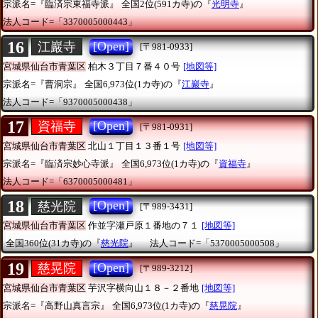
宗派名=『臨済宗東福寺派』
全国2位(591カ寺)の『
光明寺
』
法人コード=「3370005000443」
16
[Open]
江巖寺
[〒981-0933]
宮城県仙台市青葉区
柏木３丁目７番４０号
[地図等]
宗派名=『曹洞宗』
全国6,973位(1カ寺)の『
江巖寺
』
法人コード=「9370005000438」
17
[Open]
資福寺
[〒981-0931]
宮城県仙台市青葉区
北山１丁目１３番１号
[地図等]
宗派名=『臨済宗妙心寺派』
全国6,973位(1カ寺)の『
資福寺
』
法人コード=「6370005000481」
18
[Open]
慈光院
[〒989-3431]
宮城県仙台市青葉区
作並字瀬戸原１番地の７１
[地図等]
全国360位(31カ寺)の『
慈光院
』
法人コード=「5370005000508」
19
[Open]
慈晃院
[〒989-3212]
宮城県仙台市青葉区
芋沢字横向山１８－２番地
[地図等]
宗派名=『高野山真言宗』
全国6,973位(1カ寺)の『
慈晃院
』