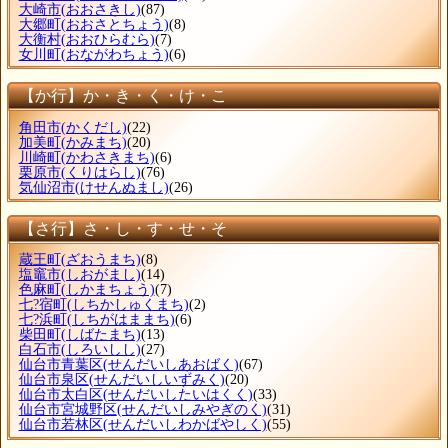
大崎市
(おおさきし)
(87)
大郷町
(おおさとちょう)
(8)
大衡村
(おおひらむら)
(7)
女川町
(おながわちょう)
(6)
【か行】か・き・く・け・こ
角田市
(かくだし)
(22)
加美町
(かみまち)
(20)
川崎町
(かわさきまち)
(6)
栗原市
(くりはらし)
(76)
気仙沼市
(けせんぬまし)
(26)
【さ行】さ・し・す・せ・そ
蔵王町
(ざおうまち)
(8)
塩竈市
(しおがまし)
(14)
色麻町
(しかまちょう)
(7)
七?宿町
(しちかしゅくまち)
(2)
七?浜町
(しちがはままち)
(6)
柴田町
(しばたまち)
(13)
白石市
(しろいしし)
(27)
仙台市青葉区
(せんだいしあおばく)
(67)
仙台市泉区
(せんだいしいずみく)
(20)
仙台市太白区
(せんだいしたいはくく)
(33)
仙台市宮城野区
(せんだいしみやぎのく)
(31)
仙台市若林区
(せんだいしわかばやしく)
(55)