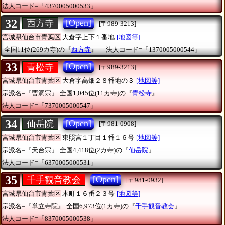
法人コード=「4370005000533」
32
[Open]
西方寺
[〒989-3213]
宮城県仙台市青葉区
大倉字上下１番地
[地図等]
全国11位(269カ寺)の『
西方寺
』
法人コード=「1370005000544」
33
[Open]
青松寺
[〒989-3213]
宮城県仙台市青葉区
大倉字高畑２８番地の３
[地図等]
宗派名=『曹洞宗』
全国1,045位(11カ寺)の『
青松寺
』
法人コード=「7370005000547」
34
[Open]
仙岳院
[〒981-0908]
宮城県仙台市青葉区
東照宮１丁目１番１６号
[地図等]
宗派名=『天台宗』
全国4,418位(2カ寺)の『
仙岳院
』
法人コード=「6370005000531」
35
[Open]
千手観音教会
[〒981-0932]
宮城県仙台市青葉区
木町１６番２３号
[地図等]
宗派名=『単立寺院』
全国6,973位(1カ寺)の『
千手観音教会
』
法人コード=「8370005000538」