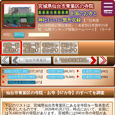
宮城県仙台市青葉区の寺院
全国のお寺と
神社157,167箇所収録
【『日本国
内の寺院統計順位発信』：名前別日本国中の寺
院・仏閣ランキング情報ホームページ】《サーチ
寺院》
ホーム
[As of 26/07/28]
寺院一覧
神社一覧
寺院ラン
神社ラン
(県別)▼
(県別)▼
キング▼
キング▼
1.『仙台市青葉区』
2.『仙台市宮城野区』
【
全国の寺院と神社
(157,167)】 【
全国の神社
(80,507)
宮城県の神社
(942)
仙台市青葉区の神社
(33)】 【
全国の寺院
(76,660)
宮城県の寺院
(940)
仙台市青葉区の寺院
(67)】
仙台市青葉区の寺院・お寺【67カ寺】のすべてを調査
下記のリストは、宮城県仙台市青葉区にある全寺院を一覧表形式
で表示したものです。「2026年05月27日」時点において、全国に
は76,660カ寺の寺院があります。宮城県には940カ寺の寺院があ