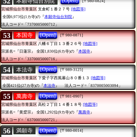
52
[Open]
本願寺仙台別院
[〒980-0824]
宮城県仙台市青葉区
支倉町１番２７号
[地図等]
全国6,973位(1カ寺)の『
本願寺仙台別院
』
法人コード=「7370005000712」
53
[Open]
本国寺
[〒980-0871]
宮城県仙台市青葉区
八幡６丁目１３番２６号
[地図等]
宗派名=『日蓮宗』
全国1,830位(6カ寺)の『
本国寺
』
法人コード=「3370005000716」
54
[Open]
本法寺
[〒989-3125]
宮城県仙台市青葉区
下愛子字西風蕃山８０番１３
[地図等]
全国421位(27カ寺)の『
本法寺
』
法人コード=「8370005003094」
55
[Open]
萬壽寺
[〒981-0907]
宮城県仙台市青葉区
高松２丁目１４番１８号
[地図等]
宗派名=『黄檗宗』
全国1,292位(9カ寺)の『
萬壽寺
』
法人コード=「6370005000721」
56
[Open]
満願寺
[〒980-0014]