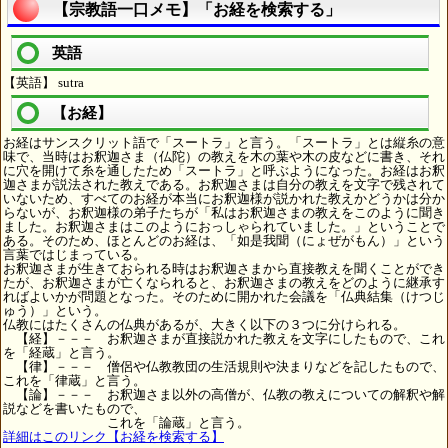
【宗教語一口メモ】「お経を検索する」
英語
【英語】 sutra
【お経】
お経はサンスクリット語で「スートラ」と言う。「スートラ」とは縦糸の意
味で、当時はお釈迦さま（仏陀）の教えを木の葉や木の皮などに書き、それ
に穴を開けて糸を通したため「スートラ」と呼ぶようになった。お経はお釈
迦さまが説法された教えである。お釈迦さまは自分の教えを文字で残されて
いないため、すべてのお経が本当にお釈迦様が説かれた教えかどうかは分か
らないが、お釈迦様の弟子たちが「私はお釈迦さまの教えをこのように聞き
ました。お釈迦さまはこのようにおっしゃられていました。」ということで
ある。そのため、ほとんどのお経は、「如是我聞（にょぜがもん）」という
言葉ではじまっている。
お釈迦さまが生きておられる時はお釈迦さまから直接教えを聞くことができ
たが、お釈迦さまが亡くなられると、お釈迦さまの教えをどのように継承す
ればよいかが問題となった。そのために開かれた会議を「仏典結集（けつじ
ゅう）」という。
仏教にはたくさんの仏典があるが、大きく以下の３つに分けられる。
【経】－－－ お釈迦さまが直接説かれた教えを文字にしたもので、これ
を「経蔵」と言う。
【律】－－－ 僧侶や仏教教団の生活規則や決まりなどを記したもので、
これを「律蔵」と言う。
【論】－－－ お釈迦さま以外の高僧が、仏教の教えについての解釈や解
説などを書いたもので、
これを「論蔵」と言う。
詳細はこのリンク【お経を検索する】