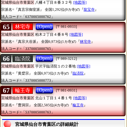
宮城県仙台市青葉区
八幡４丁目８番３２号
[地図等]
宗派名=『真言宗御室派』
全国1,292位(9カ寺)の『
龍宝寺
』
法人コード=「6370005000762」
65
[Open]
林宅寺
[〒981-0933]
宮城県仙台市青葉区
柏木２丁目４番８号
[地図等]
宗派名=『真宗大谷派』
全国6,973位(1カ寺)の『
林宅寺
』
法人コード=「3370005000765」
66
[Open]
臨済院
[〒989-3212]
宮城県仙台市青葉区
芋沢字臨済院１の２番地
[地図等]
宗派名=『黄檗宗』
全国6,973位(1カ寺)の『
臨済院
』
法人コード=「3370005000773」
67
[Open]
輪王寺
[〒981-0931]
宮城県仙台市青葉区
北山１丁目１４番１号
[地図等]
宗派名=『曹洞宗』
全国2,585位(4カ寺)の『
輪王寺
』
法人コード=「5370005000763」
宮城県仙台市青葉区の詳細統計