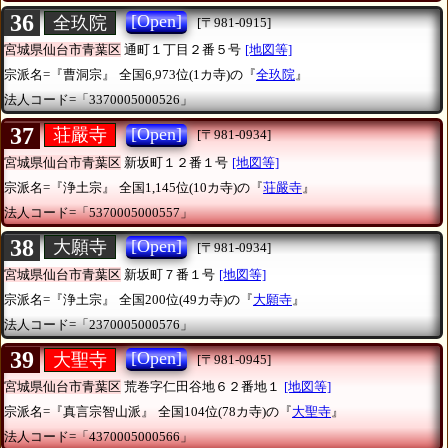
36
[Open]
全玖院
[〒981-0915]
宮城県仙台市青葉区
通町１丁目２番５号
[地図等]
宗派名=『曹洞宗』
全国6,973位(1カ寺)の『
全玖院
』
法人コード=「3370005000526」
37
[Open]
荘嚴寺
[〒981-0934]
宮城県仙台市青葉区
新坂町１２番１号
[地図等]
宗派名=『浄土宗』
全国1,145位(10カ寺)の『
荘嚴寺
』
法人コード=「5370005000557」
38
[Open]
大願寺
[〒981-0934]
宮城県仙台市青葉区
新坂町７番１号
[地図等]
宗派名=『浄土宗』
全国200位(49カ寺)の『
大願寺
』
法人コード=「2370005000576」
39
[Open]
大聖寺
[〒981-0945]
宮城県仙台市青葉区
荒巻字仁田谷地６２番地１
[地図等]
宗派名=『真言宗智山派』
全国104位(78カ寺)の『
大聖寺
』
法人コード=「4370005000566」