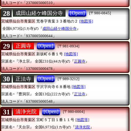
法人コード=「2370005000510」
28
[Open]
成田山経ケ峰国分寺
[〒980-0845]
宮城県仙台市青葉区
荒巻字青葉３３番地の２
[地図等]
全国6,973位(1カ寺)の『
成田山経ケ峰国分寺
』
法人コード=「9370005000644」
29
[Open]
正圓寺
[〒981-0934]
宮城県仙台市青葉区
新坂町６番１号
[地図等]
宗派名=『浄土宗』
全国231位(44カ寺)の『
正圓寺
』
法人コード=「1370005000478」
30
[Open]
正法寺
[〒989-3212]
宮城県仙台市青葉区
芋沢字向寺６８番地
[地図等]
宗派名=『曹洞宗』
全国13位(222カ寺)の『
正法寺
』
法人コード=「6370005000548」
31
[Open]
清浄光院
[〒980-0004]
宮城県仙台市青葉区
宮町５丁目１番１１号
[地図等]
宗派名=『天台宗』
全国6,973位(1カ寺)の『
清浄光院
』