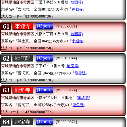
宮城県仙台市青葉区
下愛子字舘２８番地
[地図等]
宗派名=『曹洞宗』
全国481位(24カ寺)の『
弥勒寺
』
法人コード=「8370005000736」
61
[Open]
來迎寺
[〒980-0871]
宮城県仙台市青葉区
八幡５丁目１番８号
[地図等]
宗派名=『浄土宗』
全国304位(36カ寺)の『
來迎寺
』
法人コード=「2370005000758」
62
[Open]
龍雲院
[〒981-0944]
宮城県仙台市青葉区
子平町１９番５号
[地図等]
宗派名=『曹洞宗』
全国1,045位(11カ寺)の『
龍雲院
』
法人コード=「6370005000770」
63
[Open]
龍角寺
[〒989-3124]
宮城県仙台市青葉区
上愛子字大針１４番地１
[地図等]
宗派名=『曹洞宗』
全国3,258位(3カ寺)の『
龍角寺
』
法人コード=「4370005000772」
64
[Open]
龍宝寺
[〒980-0871]