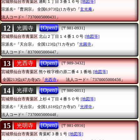
宮城県仙台市青葉区
通町１丁目３番１６号
[地図等]
宗派名=『曹洞宗』
全国6,973位(1カ寺)の『
玄光庵
』
法人コード=「7370005000431」
12
[Open]
光圓寺
[〒981-0931]
宮城県仙台市青葉区
北山２丁目１４番１０号
[地図等]
宗派名=『天台宗』
全国123位(71カ寺)の『
光圓寺
』
法人コード=「8370005000447」
13
[Open]
光西寺
[〒989-3432]
宮城県仙台市青葉区
熊ケ根字檀の原二番４１番地
[地図等]
全国213位(47カ寺)の『
光西寺
』
法人コード=「7370005000456」
14
[Open]
光禪寺
[〒980-0011]
宮城県仙台市青葉区
上杉４丁目４番５０号
[地図等]
宗派名=『天台宗』
全国1,616位(7カ寺)の『
光禪寺
』
法人コード=「7370005000448」
15
[Open]
光明寺
[〒981-0916]
宮城県仙台市青葉区
青葉町３番１号
[地図等]