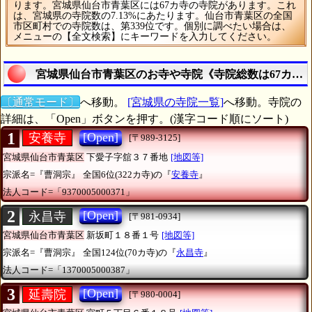
ります。宮城県仙台市青葉区には67カ寺の寺院があります。これ
は、宮城県の寺院数の7.13%にあたります。仙台市青葉区の全国
市区町村での寺院数は、第339位です。個別に調べたい場合は、
メニューの【全文検索】にキーワードを入力してください。
宮城県仙台市青葉区のお寺や寺院《寺院総数は67カ寺
〔通常モード〕
へ移動。
[宮城県の寺院一覧]
へ移動。寺院の
詳細は、「Open」ボタンを押す。(漢字コード順にソート)
1
[Open]
安養寺
[〒989-3125]
宮城県仙台市青葉区
下愛子字舘３７番地
[地図等]
宗派名=『曹洞宗』
全国6位(322カ寺)の『
安養寺
』
法人コード=「9370005000371」
2
[Open]
永昌寺
[〒981-0934]
宮城県仙台市青葉区
新坂町１８番１号
[地図等]
宗派名=『曹洞宗』
全国124位(70カ寺)の『
永昌寺
』
法人コード=「1370005000387」
3
[Open]
延壽院
[〒980-0004]