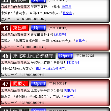
44
長泉寺
宮城県仙台市青葉区
芋沢字鹿野３０番地
[地図等]
宗派名=『曹洞宗』
全国21位(186カ寺)の『
長泉寺
』
法人コード=「6370005000589」
45
[Open]
東昌寺
[〒981-0916]
宮城県仙台市青葉区
青葉町８番１号
[地図等]
宗派名=『臨済宗東福寺派』
全国342位(32カ寺)の『
東昌寺
』
法人コード=「3370005000633」
46
[Open]
東北本山仙台佛國寺
[〒989-3212]
宮城県仙台市青葉区
芋沢字大竹原４９番地１
[地図等]
全国6,973位(1カ寺)の『
東北本山仙台佛國寺
』
法人コード=「1370005000643」
47
[Open]
同慶寺
[〒989-3124]
宮城県仙台市青葉区
上愛子字芋郷６１番地
[地図等]
宗派名=『曹洞宗』
全国2,585位(4カ寺)の『
同慶寺
』
法人コード=「3370005000641」