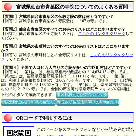
宮城県仙台市青葉区の寺院についてのよくある質問
【質問1】宮城県仙台市青葉区の仏教寺院の数は何カ寺ですか？
【回答1】宮城県仙台市青葉区の寺院数は、「67カ寺」です。
【質問2】仙台市青葉区のすべてのお寺のリストはどこにありますか？
【回答2】仙台市青葉区の全寺院リストは、
こちらのリンクをクリック
して
ください。
【質問3】宮城県の市町村ごとのすべてのお寺のリストはどこにあります
か？
【回答3】宮城県の市町村ごとの全寺院リストは、
こちらのリンクをクリッ
ク
してください。
【質問４】全国で人口10万人当りの寺院が多いの市区町村はどこですか？
【回答４】「第1位」は、福島県相馬郡飯舘村の『14,634.15ヶ寺』です。
「第2位」は、福島県双葉郡葛尾村の『11,111.11ヶ寺』です。「第3位」
は、和歌山県伊都郡高野町の『3,669.45ヶ寺』です。「第4位」は、山梨県
南巨摩郡早川町の『3,183.52ヶ寺』です。「第5位」は、奈良県吉野郡黒滝
村の『2,121.21ヶ寺』です。全国の市区町村県別寺院ランキングの詳細は、
下記のボタンで確認できます。
市区町村別寺院数ランキング
寺院数順位(人口10万人当たり)
寺院数順位(面積100平方Km当たり)
QRコードで利用するには
このページをスマートフォンなどから読み込む場合