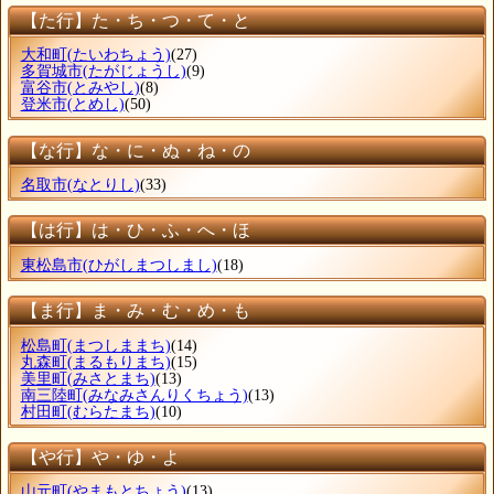
【た行】た・ち・つ・て・と
大和町
(たいわちょう)
(27)
多賀城市
(たがじょうし)
(9)
富谷市
(とみやし)
(8)
登米市
(とめし)
(50)
【な行】な・に・ぬ・ね・の
名取市
(なとりし)
(33)
【は行】は・ひ・ふ・へ・ほ
東松島市
(ひがしまつしまし)
(18)
【ま行】ま・み・む・め・も
松島町
(まつしままち)
(14)
丸森町
(まるもりまち)
(15)
美里町
(みさとまち)
(13)
南三陸町
(みなみさんりくちょう)
(13)
村田町
(むらたまち)
(10)
【や行】や・ゆ・よ
山元町
(やまもとちょう)
(13)