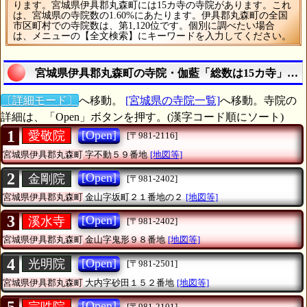
ります。宮城県伊具郡丸森町には15カ寺の寺院があります。これ
は、宮城県の寺院数の1.60%にあたります。伊具郡丸森町の全国
市区町村での寺院数は、第1,120位です。個別に調べたい場合
は、メニューの【全文検索】にキーワードを入力してください。
宮城県伊具郡丸森町の寺院・伽藍「総数は15カ寺」の
〔詳細モード〕
へ移動。
[宮城県の寺院一覧]
へ移動。寺院の
詳細は、「Open」ボタンを押す。(漢字コード順にソート)
1
[Open]
愛敬院
[〒981-2116]
宮城県伊具郡丸森町
字不動５９番地
[地図等]
2
[Open]
金剛院
[〒981-2402]
宮城県伊具郡丸森町
金山字坂町２１番地の２
[地図等]
3
[Open]
溪水寺
[〒981-2402]
宮城県伊具郡丸森町
金山字鬼形９８番地
[地図等]
4
[Open]
光明院
[〒981-2501]
宮城県伊具郡丸森町
大内字砂田１５２番地
[地図等]
[Open]
宗吽院
[〒981-2101]