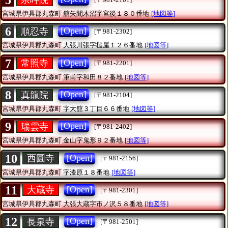
5
宮城県伊具郡丸森町
舘矢間木沼字宮後１８０番地
[地図等]
6
[Open]
順忍寺
[〒981-2302]
宮城県伊具郡丸森町
大張川張字槌屋１２６番地
[地図等]
7
[Open]
常照寺
[〒981-2201]
宮城県伊具郡丸森町
筆甫字和田８２番地
[地図等]
8
[Open]
真龍院
[〒981-2104]
宮城県伊具郡丸森町
字大舘３丁目６６番地
[地図等]
9
[Open]
瑞雲寺
[〒981-2402]
宮城県伊具郡丸森町
金山字鬼形９２番地
[地図等]
10
[Open]
西圓寺
[〒981-2156]
宮城県伊具郡丸森町
字漆原１８番地
[地図等]
11
[Open]
大蔵寺
[〒981-2301]
宮城県伊具郡丸森町
大張大蔵字市ノ沢５８番地
[地図等]
12
[Open]
長泉寺
[〒981-2501]