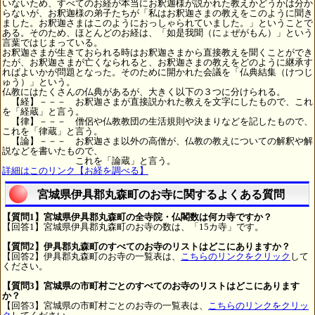
いないため、すべてのお経が本当にお釈迦様が説かれた教えかどうかは分か
らないが、お釈迦様の弟子たちが「私はお釈迦さまの教えをこのように聞き
ました。お釈迦さまはこのようにおっしゃられていました。」ということで
ある。そのため、ほとんどのお経は、「如是我聞（にょぜがもん）」という
言葉ではじまっている。
お釈迦さまが生きておられる時はお釈迦さまから直接教えを聞くことができ
たが、お釈迦さまが亡くなられると、お釈迦さまの教えをどのように継承す
ればよいかが問題となった。そのために開かれた会議を「仏典結集（けつじ
ゅう）」という。
仏教にはたくさんの仏典があるが、大きく以下の３つに分けられる。
【経】－－－ お釈迦さまが直接説かれた教えを文字にしたもので、これ
を「経蔵」と言う。
【律】－－－ 僧侶や仏教教団の生活規則や決まりなどを記したもので、
これを「律蔵」と言う。
【論】－－－ お釈迦さま以外の高僧が、仏教の教えについての解釈や解
説などを書いたもので、
これを「論蔵」と言う。
詳細はこのリンク【お経を調べる】
宮城県伊具郡丸森町のお寺に関するよくある質問
【質問1】宮城県伊具郡丸森町の全寺院・仏閣数は何カ寺ですか？
【回答1】宮城県伊具郡丸森町のお寺の数は、「15カ寺」です。
【質問2】伊具郡丸森町のすべてのお寺のリストはどこにありますか？
【回答2】伊具郡丸森町のお寺の一覧表は、
こちらのリンクをクリック
して
ください。
【質問3】宮城県の市町村ごとのすべてのお寺のリストはどこにあります
か？
【回答3】宮城県の市町村ごとのお寺の一覧表は、
こちらのリンクをクリッ