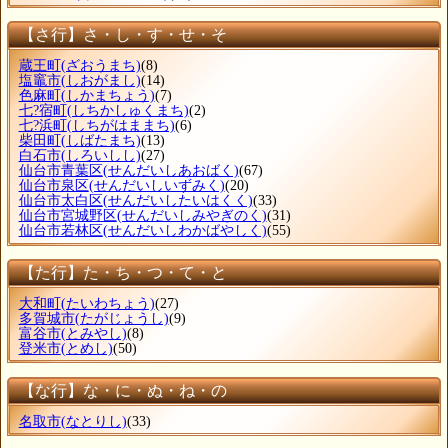
【さ行】さ・し・す・せ・そ
蔵王町
(ざおうまち)
(8)
塩竈市
(しおがまし)
(14)
色麻町
(しかまちょう)
(7)
七?宿町
(しちかしゅくまち)
(2)
七?浜町
(しちがはままち)
(6)
柴田町
(しばたまち)
(13)
白石市
(しろいしし)
(27)
仙台市青葉区
(せんだいしあおばく)
(67)
仙台市泉区
(せんだいしいずみく)
(20)
仙台市太白区
(せんだいしたいはくく)
(33)
仙台市宮城野区
(せんだいしみやぎのく)
(31)
仙台市若林区
(せんだいしわかばやしく)
(55)
【た行】た・ち・つ・て・と
大和町
(たいわちょう)
(27)
多賀城市
(たがじょうし)
(9)
富谷市
(とみやし)
(8)
登米市
(とめし)
(50)
【な行】な・に・ぬ・ね・の
名取市
(なとりし)
(33)