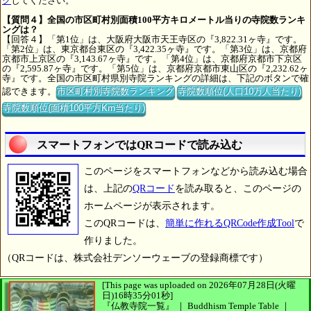
ク
してください。
【質問４】全国の市区町村別面積100平方キロメートル当りの寺院数ランキ
ングは？
【回答４】「第1位」は、大阪府大阪市天王寺区の『3,822.31ヶ寺』です。
「第2位」は、東京都台東区の『3,422.35ヶ寺』です。「第3位」は、京都府
京都市上京区の『3,143.67ヶ寺』です。「第4位」は、京都府京都市下京区
の『2,595.87ヶ寺』です。「第5位」は、京都府京都市東山区の『2,232.62ヶ
寺』です。全国の市区町村県別寺院ランキングの詳細は、下記のボタンで確
認できます。
市区町村別寺院数ランキング
寺院数順位(人口10万人当たり)
寺院数順位(面積100平方Km当たり)
スマートフォンではQRコードで読み込む
このページをスマートフォンなどから読み込む場合
は、上記の
QRコード
を読み取ると、このページの
ホームページが表示されます。
このQRコードは、
簡単に作れるQRCode作成Tool
で
作りました。
（QRコードは、株式会社デンソーウェーブの登録商標です）
[This page was uploaded on 2026年07月28日(火曜
日)16時35分01秒]
『仏教寺院一覧』 ｜ Buddhism Temple Table
｜