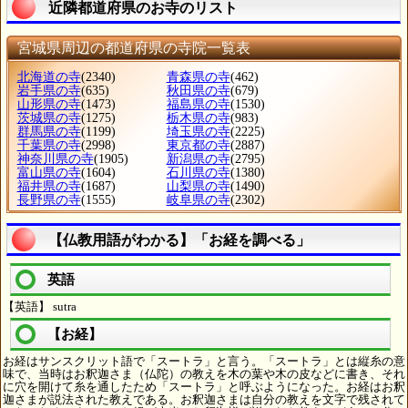
近隣都道府県のお寺のリスト
宮城県周辺の都道府県の寺院一覧表
北海道の寺
(2340)
青森県の寺
(462)
岩手県の寺
(635)
秋田県の寺
(679)
山形県の寺
(1473)
福島県の寺
(1530)
茨城県の寺
(1275)
栃木県の寺
(983)
群馬県の寺
(1199)
埼玉県の寺
(2225)
千葉県の寺
(2998)
東京都の寺
(2887)
神奈川県の寺
(1905)
新潟県の寺
(2795)
富山県の寺
(1604)
石川県の寺
(1380)
福井県の寺
(1687)
山梨県の寺
(1490)
長野県の寺
(1555)
岐阜県の寺
(2302)
【仏教用語がわかる】「お経を調べる」
英語
【英語】 sutra
【お経】
お経はサンスクリット語で「スートラ」と言う。「スートラ」とは縦糸の意
味で、当時はお釈迦さま（仏陀）の教えを木の葉や木の皮などに書き、それ
に穴を開けて糸を通したため「スートラ」と呼ぶようになった。お経はお釈
迦さまが説法された教えである。お釈迦さまは自分の教えを文字で残されて