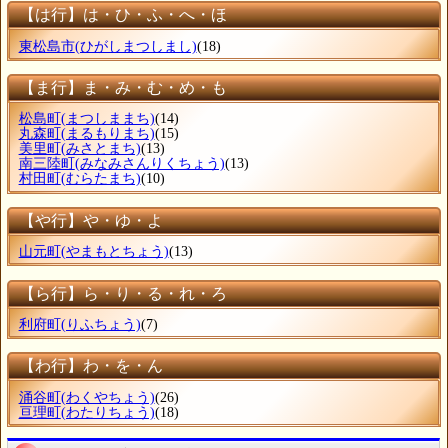
【は行】は・ひ・ふ・へ・ほ
東松島市
(ひがしまつしまし)
(18)
【ま行】ま・み・む・め・も
松島町
(まつしままち)
(14)
丸森町
(まるもりまち)
(15)
美里町
(みさとまち)
(13)
南三陸町
(みなみさんりくちょう)
(13)
村田町
(むらたまち)
(10)
【や行】や・ゆ・よ
山元町
(やまもとちょう)
(13)
【ら行】ら・り・る・れ・ろ
利府町
(りふちょう)
(7)
【わ行】わ・を・ん
涌谷町
(わくやちょう)
(26)
亘理町
(わたりちょう)
(18)