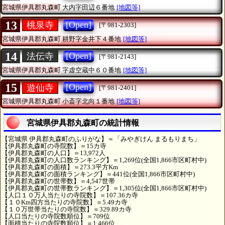
宮城県伊具郡丸森町
大内字田辺６番地
[地図等]
13
[Open]
桃泉寺
[〒981-2303]
宮城県伊具郡丸森町
耕野字金井下４番地
[地図等]
14
[Open]
法伝寺
[〒981-2143]
宮城県伊具郡丸森町
字虚空蔵中６０番地
[地図等]
15
[Open]
遊仙寺
[〒981-2401]
宮城県伊具郡丸森町
小斎字北向１番地
[地図等]
宮城県伊具郡丸森町の統計情報
【宮城県 伊具郡丸森町のふりがな】＝「みやぎけん まるもりまち」
【伊具郡丸森町の寺院数】＝15カ寺
【伊具郡丸森町の人口】＝13,972人
【伊具郡丸森町の人口数ランキング】＝1,269位(全国1,866市区町村中)
【伊具郡丸森町の面積】＝273.3平方Km
【伊具郡丸森町の面積ランキング】＝441位(全国1,866市区町村中)
【伊具郡丸森町の世帯数】＝4,547世帯
【伊具郡丸森町の世帯数ランキング】＝1,305位(全国1,866市区町村中)
【人口１０万人当たりの寺院数】＝107.36カ寺
【１０Km四方当たりの寺院数】＝5.49カ寺
【１０万世帯当たりの寺院数】＝329.89カ寺
【人口当たりの寺院数順位】＝709位
【面積当たりの寺院数順位】＝1,466位