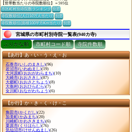
【世帯数当たりの寺院数順位】＝595位
市区町村別寺院数ランキング
別窓
寺院数順位(人口10万人当たり)
別窓
寺院数順位(面積100平方Km当たり)
別窓
宮城県の市町村別寺院一覧表(940カ寺)
ぶりがな順
市町村コード順
寺院件数順
【あ行】あ・い・う・え・お
石巻市
(いしのまきし)
(96)
岩沼市
(いわぬまし)
(19)
大河原町
(おおがわらまち)
(10)
大崎市
(おおさきし)
(87)
大郷町
(おおさとちょう)
(8)
大衡村
(おおひらむら)
(7)
女川町
(おながわちょう)
(6)
【か行】か・き・く・け・こ
角田市
(かくだし)
(22)
加美町
(かみまち)
(20)
川崎町
(かわさきまち)
(6)
栗原市
(くりはらし)
(76)
気仙沼市
(けせんぬまし)
(26)