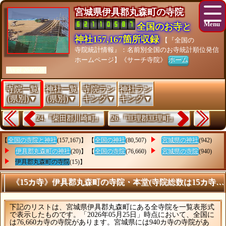
宮城県伊具郡丸森町の寺院
全国のお寺と
神社157,167箇所収録
【『全国の
寺院統計情報』：名前別全国のお寺統計順位発信
ホームページ】《サーチ寺院》
ホーム
[As of 26/07/28]
寺院一覧
神社一覧
寺院ラン
神社ラン
(県別)▼
(県別)▼
キング▼
キング▼
24.『柴田郡川崎町』
26.『亘理郡亘理町』
【
全国の寺院と神社
(157,167)】 【
全国の神社
(80,507)
宮城県の神社
(942)
伊具郡丸森町の神社
(20)】 【
全国の寺院
(76,660)
宮城県の寺院
(940)
伊具郡丸森町の寺院
(15)】
《15カ寺》伊具郡丸森町の寺院・本堂(寺院総数は15カ寺)
下記のリストは、宮城県伊具郡丸森町にある全寺院を一覧表形式
で表示したものです。「2026年05月25日」時点において、全国に
は76,660カ寺の寺院があります。宮城県には940カ寺の寺院があ