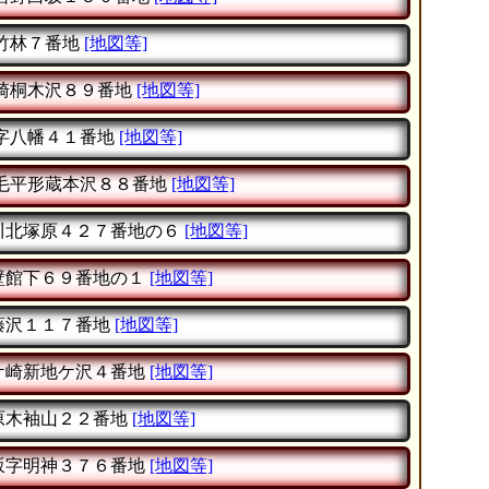
竹林７番地
[地図等]
崎桐木沢８９番地
[地図等]
字八幡４１番地
[地図等]
毛平形蔵本沢８８番地
[地図等]
川北塚原４２７番地の６
[地図等]
壁館下６９番地の１
[地図等]
藤沢１１７番地
[地図等]
ケ崎新地ケ沢４番地
[地図等]
原木袖山２２番地
[地図等]
坂字明神３７６番地
[地図等]