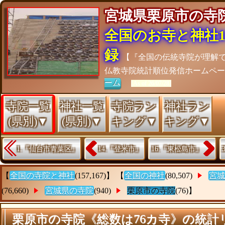
宮城県栗原市の
全国のお寺と神社15
録
【『全国の伝統寺院が理解
仏教寺院統計順位発信ホームペ
ーム
[As of 26/07/28]
寺院一覧
神社一覧
寺院ラン
神社ラン
(県別)▼
(県別)▼
キング▼
キング▼
1.『仙台市青葉区』
14.『登米市』
16.『東松島市』
【
全国の寺院と神社
(157,167)】 【
全国の神社
(80,507)
宮城
(76,660)
宮城県の寺院
(940)
栗原市の寺院
(76)】
栗原市の寺院《総数は76カ寺》の統計