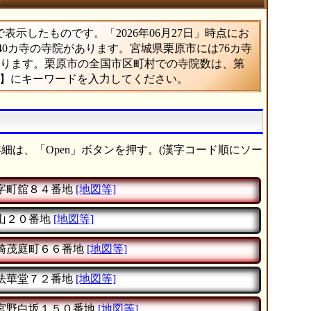
示したものです。「2026年06月27日」時点にお
940カ寺の寺院があります。宮城県栗原市には76カ寺
あたります。栗原市の全国市区町村での寺院数は、第
索】にキーワードを入力してください。
細は、「Open」ボタンを押す。(漢字コード順にソー
字町舘８４番地
[地図等]
山２０番地
[地図等]
崎茂庭町６６番地
[地図等]
法華堂７２番地
[地図等]
宮野白坂１５０番地
[地図等]