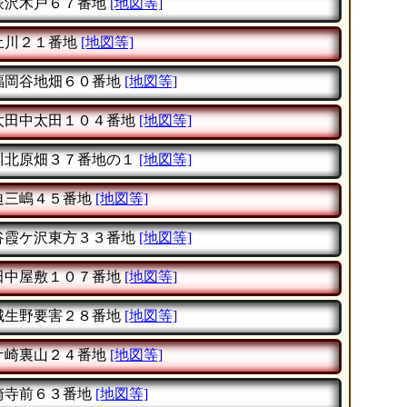
萩沢木戸６７番地
[地図等]
土川２１番地
[地図等]
福岡谷地畑６０番地
[地図等]
太田中太田１０４番地
[地図等]
川北原畑３７番地の１
[地図等]
迫三嶋４５番地
[地図等]
谷霞ケ沢東方３３番地
[地図等]
田中屋敷１０７番地
[地図等]
城生野要害２８番地
[地図等]
ケ崎裏山２４番地
[地図等]
崎寺前６３番地
[地図等]