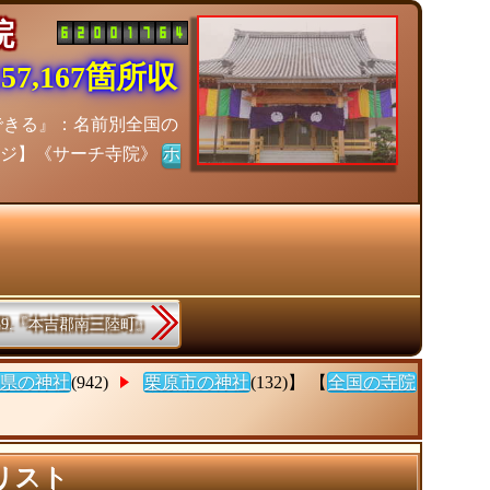
寺院
7,167箇所収
できる』：名前別全国の
ージ】《サーチ寺院》
ホ
39.『本吉郡南三陸町』
県の神社
(942)
栗原市の神社
(132)】 【
全国の寺院
リスト