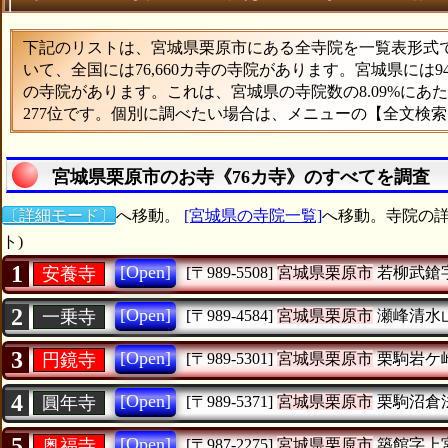
下記のリストは、宮城県栗原市にある全寺院を一覧表形式で表
いて、全国には76,660カ寺の寺院があります。宮城県には
の寺院があります。これは、宮城県の寺院数の8.09%に
277位です。個別に調べたい場合は、メニューの【全文検
宮城県栗原市のお寺《76カ寺》のすべてを調査
〔詳細モード〕
へ移動。
[宮城県の寺院一覧]
へ移動。寺院の詳
ト)
1
[Open]
安養寺
[〒989-5508]
宮城県栗原市
若柳武鎗
2
[Open]
一乗寺
[〒989-4584]
宮城県栗原市
瀬峰清水
3
[Open]
円鏡寺
[〒989-5301]
宮城県栗原市
栗駒岩ケ
4
[Open]
圓年寺
[〒989-5371]
宮城県栗原市
栗駒沼倉
5
[Open]
奥福寺
[〒987-2275]
宮城県栗原市
築館字上