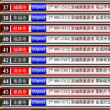
37
[Open]
城國寺
[〒987-2512]
宮城県栗原市
花山字
38
[Open]
常福寺
[〒989-5113]
宮城県栗原市
金成宮
39
[Open]
杖林寺
[〒989-5615]
宮城県栗原市
志波姫
40
[Open]
瑞昌寺
[〒987-2184]
宮城県栗原市
高清水
41
[Open]
瑞満寺
[〒989-5172]
宮城県栗原市
金成姉
42
[Open]
正玄寺
[〒989-5507]
宮城県栗原市
若柳有
43
[Open]
清水寺
[〒989-5301]
宮城県栗原市
栗駒岩
44
[Open]
青雲寺
[〒989-5312]
宮城県栗原市
栗駒猿
45
[Open]
泉昌寺
[〒989-5333]
宮城県栗原市
栗駒片
46
[Open]
全慶寺
[〒989-5171]
宮城県栗原市
金成沢