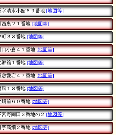
坂字清水小館６９番地
[地図等]
町西裏２１番地
[地図等]
中町３８番地
[地図等]
川口小倉４１番地
[地図等]
北郷舘１番地
[地図等]
屋敷愛宕４７番地
[地図等]
西風１８番地
[地図等]
欠畑前６０番地
[地図等]
下宮野岡田３番地の２
[地図等]
目字高畑２番地
[地図等]