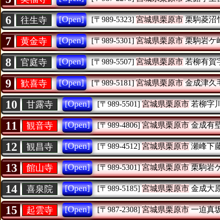
6
[Open]
往生寺
[〒989-5323]
宮城県栗原市
栗駒菱沼
7
[Open]
黄金寺
[〒989-5301]
宮城県栗原市
栗駒岩ケ
8
[Open]
官庭寺
[〒989-5507]
宮城県栗原市
若柳有賀
9
[Open]
歓喜寺
[〒989-5181]
宮城県栗原市
金成津久
10
[Open]
甘露寺
[〒989-5501]
宮城県栗原市
若柳字
11
[Open]
観音寺
[〒989-4806]
宮城県栗原市
金成有
12
[Open]
観昌寺
[〒989-4512]
宮城県栗原市
瀬峰下
13
[Open]
館山寺
[〒989-5301]
宮城県栗原市
栗駒岩
14
[Open]
喜泉院
[〒989-5185]
宮城県栗原市
金成大
15
[Open]
起雲寺
[〒987-2308]
宮城県栗原市
一迫真