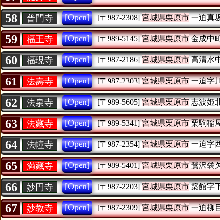
58
[Open]
普門寺
[〒987-2308]
宮城県栗原市
一迫真
59
[Open]
福王寺
[〒989-5145]
宮城県栗原市
金成中
60
[Open]
福現寺
[〒987-2186]
宮城県栗原市
高清水
61
[Open]
法壽寺
[〒987-2303]
宮城県栗原市
一迫字
62
[Open]
法泉寺
[〒989-5605]
宮城県栗原市
志波姫
63
[Open]
法藏寺
[〒989-5341]
宮城県栗原市
栗駒稲
64
[Open]
法幢寺
[〒987-2354]
宮城県栗原市
一迫字
65
[Open]
満藏寺
[〒989-5401]
宮城県栗原市
鶯沢袋
66
[Open]
妙円寺
[〒987-2203]
宮城県栗原市
築館字
67
[Open]
妙教寺
[〒987-2309]
宮城県栗原市
一迫柳