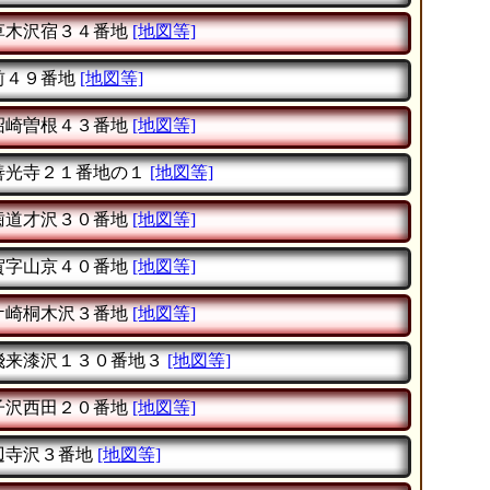
草木沢宿３４番地
[地図等]
前４９番地
[地図等]
沼崎曽根４３番地
[地図等]
善光寺２１番地の１
[地図等]
歯道才沢３０番地
[地図等]
賀字山京４０番地
[地図等]
ケ崎桐木沢３番地
[地図等]
飛来漆沢１３０番地３
[地図等]
子沢西田２０番地
[地図等]
辺寺沢３番地
[地図等]