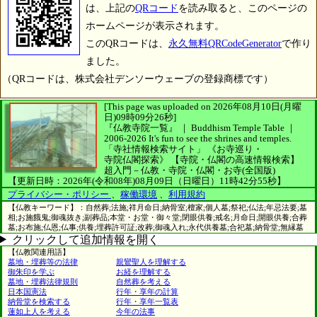
は、上記の
QRコード
を読み取ると、このページの
ホームページが表示されます。
このQRコードは、
永久無料QRCodeGenerator
で作り
ました。
（QRコードは、株式会社デンソーウェーブの登録商標です）
[This page was uploaded on 2026年08月10日(月曜
日)09時09分26秒]
『仏教寺院一覧』 ｜ Buddhism Temple Table
｜
2006-2026
It's fun to see
the shrines and temples.
「寺社情報検索サイト」
《お寺巡り・
寺院仏閣探索》
【寺院・仏閣の高速情報検索】
超入門－仏教・寺院・仏閣・お寺(全国版)
【更新日時：2026年(令和08年)08月09日（日曜日）11時42分55秒】
プライバシー・ポリシー
、
稼働環境
、
利用規約
【仏教キーワード】：自然葬;法施;祥月命日;納骨室;檀家;個人墓;祭祀;仏法;年忌法要;墓
相;お施餓鬼;御魂抜き;副葬品;本堂・お堂・御々堂;閉眼供養;戒名;月命日;開眼供養;合葬
墓;お布施;仏恩;仏事;供養;埋葬許可証;改葬;御魂入れ;永代供養墓;合祀墓;納骨堂;無縁墓
クリックして追加情報を開く
【仏教関連用語】
墓地・埋葬等の法律
親鸞聖人を理解する
御朱印を学ぶ
お経を理解する
墓地・埋葬法律規則
自然葬を考える
日本国憲法
行年・享年の計算
納骨堂を検索する
行年・享年一覧表
蓮如上人を考える
今年の法事