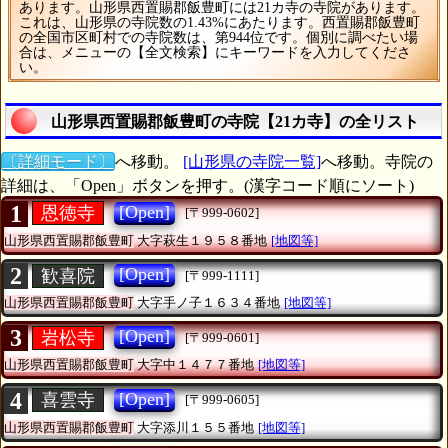
あります。山形県西置賜郡飯豊町には21カ寺の寺院があります。
これは、山形県の寺院数の1.43%にあたります。西置賜郡飯豊町
の全国市区町村での寺院数は、第944位です。個別に調べたい場
合は、メニューの【全文検索】にキーワードを入力してくださ
い。
山形県西置賜郡飯豊町の寺院【21カ寺】の全リスト
〔詳細モード〕
へ移動。
[山形県の寺院一覧]
へ移動。寺院の
詳細は、「Open」ボタンを押す。(漢字コード順にソート)
1
[Open]
恩徳寺
[〒999-0602]
山形県西置賜郡飯豊町
大字萩生１９５８番地
[地図等]
2
[Open]
歓喜院
[〒999-1111]
山形県西置賜郡飯豊町
大字手ノ子１６３４番地
[地図等]
3
[Open]
岩松寺
[〒999-0601]
山形県西置賜郡飯豊町
大字中１４７７番地
[地図等]
4
[Open]
喜雲寺
[〒999-0605]
山形県西置賜郡飯豊町
大字添川１５５番地
[地図等]