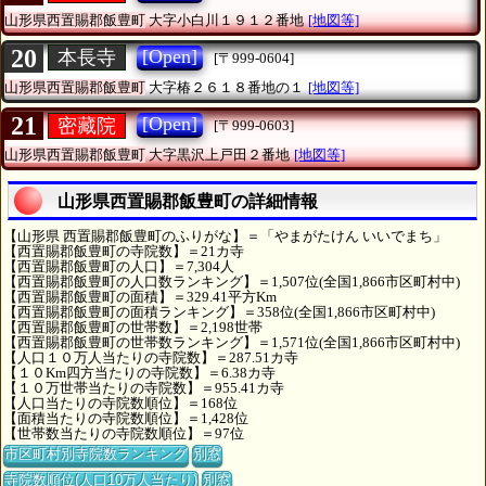
山形県西置賜郡飯豊町
大字小白川１９１２番地
[地図等]
20
[Open]
本長寺
[〒999-0604]
山形県西置賜郡飯豊町
大字椿２６１８番地の１
[地図等]
21
[Open]
密藏院
[〒999-0603]
山形県西置賜郡飯豊町
大字黒沢上戸田２番地
[地図等]
山形県西置賜郡飯豊町の詳細情報
【山形県 西置賜郡飯豊町のふりがな】＝「やまがたけん いいでまち」
【西置賜郡飯豊町の寺院数】＝21カ寺
【西置賜郡飯豊町の人口】＝7,304人
【西置賜郡飯豊町の人口数ランキング】＝1,507位(全国1,866市区町村中)
【西置賜郡飯豊町の面積】＝329.41平方Km
【西置賜郡飯豊町の面積ランキング】＝358位(全国1,866市区町村中)
【西置賜郡飯豊町の世帯数】＝2,198世帯
【西置賜郡飯豊町の世帯数ランキング】＝1,571位(全国1,866市区町村中)
【人口１０万人当たりの寺院数】＝287.51カ寺
【１０Km四方当たりの寺院数】＝6.38カ寺
【１０万世帯当たりの寺院数】＝955.41カ寺
【人口当たりの寺院数順位】＝168位
【面積当たりの寺院数順位】＝1,428位
【世帯数当たりの寺院数順位】＝97位
市区町村別寺院数ランキング
別窓
寺院数順位(人口10万人当たり)
別窓