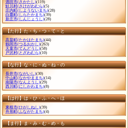
酒田市
(さかたし)
(119)
鮭川村
(さけがわむら)
(5)
庄内町
(しようないまち)
(28)
白鷹町
(しらたかまち)
(39)
新庄市
(しんじょうし)
(28)
【た行】た・ち・つ・て・と
高畠町
(たかはたまち)
(44)
鶴岡市
(つるおかし)
(263)
天童市
(てんどうし)
(58)
戸沢村
(とざわむら)
(10)
【な行】な・に・ぬ・ね・の
長井市
(ながいし)
(30)
中山町
(なかやままち)
(14)
南陽市
(なんようし)
(29)
西川町
(にしかわまち)
(8)
【は行】は・ひ・ふ・へ・ほ
東根市
(ひがしねし)
(39)
舟形町
(ふながたまち)
(4)
【ま行】ま・み・む・め・も