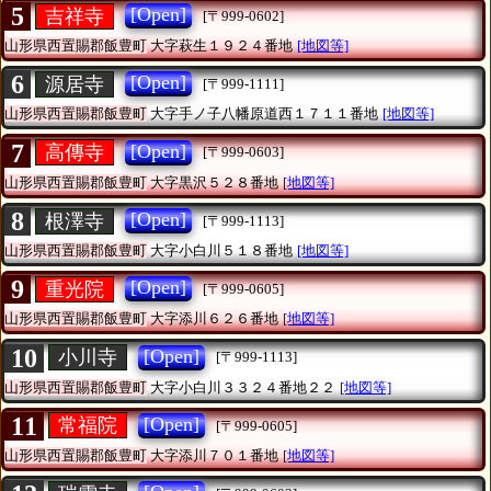
5
[Open]
吉祥寺
[〒999-0602]
山形県西置賜郡飯豊町
大字萩生１９２４番地
[地図等]
6
[Open]
源居寺
[〒999-1111]
山形県西置賜郡飯豊町
大字手ノ子八幡原道西１７１１番地
[地図等]
7
[Open]
高傳寺
[〒999-0603]
山形県西置賜郡飯豊町
大字黒沢５２８番地
[地図等]
8
[Open]
根澤寺
[〒999-1113]
山形県西置賜郡飯豊町
大字小白川５１８番地
[地図等]
9
[Open]
重光院
[〒999-0605]
山形県西置賜郡飯豊町
大字添川６２６番地
[地図等]
10
[Open]
小川寺
[〒999-1113]
山形県西置賜郡飯豊町
大字小白川３３２４番地２２
[地図等]
11
[Open]
常福院
[〒999-0605]
山形県西置賜郡飯豊町
大字添川７０１番地
[地図等]