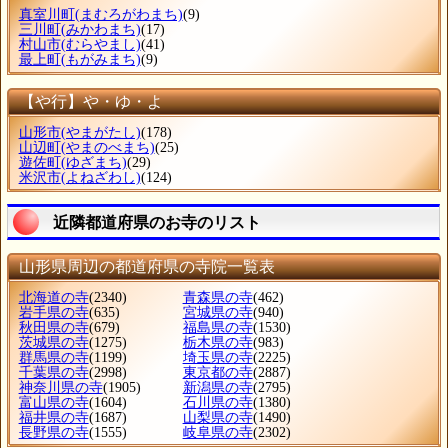
真室川町
(まむろがわまち)
(9)
三川町
(みかわまち)
(17)
村山市
(むらやまし)
(41)
最上町
(もがみまち)
(9)
【や行】や・ゆ・よ
山形市
(やまがたし)
(178)
山辺町
(やまのべまち)
(25)
遊佐町
(ゆざまち)
(29)
米沢市
(よねざわし)
(124)
近隣都道府県のお寺のリスト
山形県周辺の都道府県の寺院一覧表
北海道の寺
(2340)
青森県の寺
(462)
岩手県の寺
(635)
宮城県の寺
(940)
秋田県の寺
(679)
福島県の寺
(1530)
茨城県の寺
(1275)
栃木県の寺
(983)
群馬県の寺
(1199)
埼玉県の寺
(2225)
千葉県の寺
(2998)
東京都の寺
(2887)
神奈川県の寺
(1905)
新潟県の寺
(2795)
富山県の寺
(1604)
石川県の寺
(1380)
福井県の寺
(1687)
山梨県の寺
(1490)
長野県の寺
(1555)
岐阜県の寺
(2302)