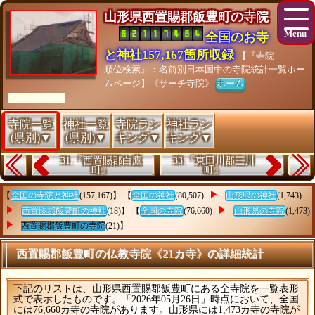
山形県西置賜郡飯豊町の寺院
全国のお寺
と神社157,167箇所収録
【『寺院
順位検索』：名前別日本国中の寺院統計一覧ホー
ムページ】《サーチ寺院》
ホーム
[As of 26/08/10]
寺院一覧
神社一覧
寺院ラン
神社ラン
(県別)▼
(県別)▼
キング▼
キング▼
31.『西置賜郡白鷹
33.『東田川郡三川
町』
町』
【
全国の寺院と神社
(157,167)】 【
全国の神社
(80,507)
山形県の神社
(1,743)
西置賜郡飯豊町の神社
(18)】 【
全国の寺院
(76,660)
山形県の寺院
(1,473)
西置賜郡飯豊町の寺院
(21)】
西置賜郡飯豊町の仏教寺院《21カ寺》の詳細統計
下記のリストは、山形県西置賜郡飯豊町にある全寺院を一覧表形
式で表示したものです。「2026年05月26日」時点において、全国
には76,660カ寺の寺院があります。山形県には1,473カ寺の寺院が