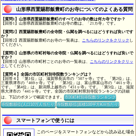
山形県西置賜郡飯豊町のお寺についてのよくある質問
【質問1】山形県西置賜郡飯豊町のすべてのお寺の数は何カ寺ですか？
【回答1】山形県西置賜郡飯豊町のお寺の数は、「21カ寺」です。
【質問2】西置賜郡飯豊町の全寺院・仏閣を調べるにはどうすれば良いです
か？
【回答2】西置賜郡飯豊町のお寺の一覧表は、
こちらのリンクをクリック
し
てください。
【質問3】山形県の市町村毎の全寺院・仏閣を調べるにはどうすれば良いで
すか？
【回答3】山形県の市町村ごとのお寺の一覧表は、
こちらのリンクをクリッ
ク
してください。
【質問４】全国の市区町村別寺院数ランキングは？
【回答４】「第1位」は、滋賀県長浜市の『507ヶ寺』です。「第2位」は、
三重県津市の『469ヶ寺』です。「第3位」は、富山県富山市の『461ヶ寺』
です。「第4位」は、新潟県上越市の『451ヶ寺』です。「第5位」は、滋賀
県大津市の『441ヶ寺』です。全国の市区町村県別寺院ランキングの詳細
は、下記のボタンで確認できます。
市区町村別寺院数ランキング
寺院数順位(人口10万人当たり)
寺院数順位(面積100平方Km当たり)
スマートフォンで使うには
このページをスマートフォンなどから読み込む場合