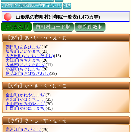
寺院数順位(面積100平方Km当たり)
別窓
山形県の市町村別寺院一覧表(1,473カ寺)
ぶりがな順
市町村コード順
寺院件数順
【あ行】あ・い・う・え・お
朝日町
(あさひまち)
(16)
飯豊町
(いいでまち)
(21)
大石田町
(おおいしだまち)
(15)
大江町
(おおえまち)
(26)
大蔵村
(おおくらむら)
(11)
小国町
(おぐにまち)
(26)
尾花沢市
(おばなざわし)
(29)
【か行】か・き・く・け・こ
金山町
(かねやままち)
(3)
河北町
(かほくちょう)
(25)
上山市
(かみのやまし)
(30)
川西町
(かわにしまち)
(45)
【さ行】さ・し・す・せ・そ
寒河江市
(さがえし)
(76)