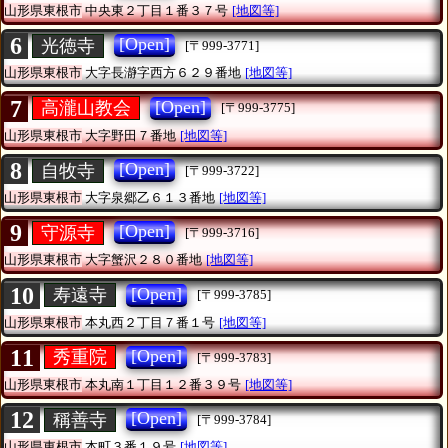
山形県東根市
中央東２丁目１番３７号
[地図等]
6
[Open]
光徳寺
[〒999-3771]
山形県東根市
大字長瀞字西方６２９番地
[地図等]
7
[Open]
高瀧山教会
[〒999-3775]
山形県東根市
大字野田７番地
[地図等]
8
[Open]
自牧寺
[〒999-3722]
山形県東根市
大字泉郷乙６１３番地
[地図等]
9
[Open]
守源寺
[〒999-3716]
山形県東根市
大字蟹沢２８０番地
[地図等]
10
[Open]
寿遠寺
[〒999-3785]
山形県東根市
本丸西２丁目７番１号
[地図等]
11
[Open]
秀重院
[〒999-3783]
山形県東根市
本丸南１丁目１２番３９号
[地図等]
12
[Open]
稱善寺
[〒999-3784]
山形県東根市
本町３番１９号
[地図等]