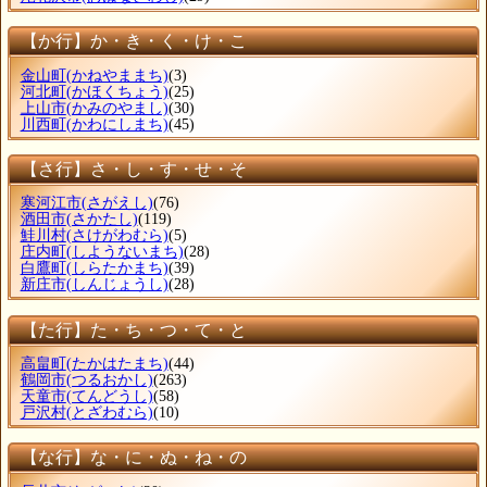
【か行】か・き・く・け・こ
金山町
(かねやままち)
(3)
河北町
(かほくちょう)
(25)
上山市
(かみのやまし)
(30)
川西町
(かわにしまち)
(45)
【さ行】さ・し・す・せ・そ
寒河江市
(さがえし)
(76)
酒田市
(さかたし)
(119)
鮭川村
(さけがわむら)
(5)
庄内町
(しようないまち)
(28)
白鷹町
(しらたかまち)
(39)
新庄市
(しんじょうし)
(28)
【た行】た・ち・つ・て・と
高畠町
(たかはたまち)
(44)
鶴岡市
(つるおかし)
(263)
天童市
(てんどうし)
(58)
戸沢村
(とざわむら)
(10)
【な行】な・に・ぬ・ね・の