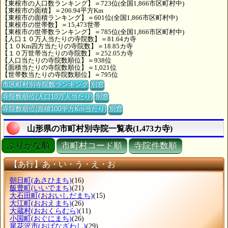
【東根市の人口数ランキング】＝723位(全国1,866市区町村中)
【東根市の面積】＝206.94平方Km
【東根市の面積ランキング】＝601位(全国1,866市区町村中)
【東根市の世帯数】＝15,473世帯
【東根市の世帯数ランキング】＝785位(全国1,866市区町村中)
【人口１０万人当たりの寺院数】＝81.64カ寺
【１０Km四方当たりの寺院数】＝18.85カ寺
【１０万世帯当たりの寺院数】＝252.05カ寺
【人口当たりの寺院数順位】＝938位
【面積当たりの寺院数順位】＝1,021位
【世帯数当たりの寺院数順位】＝795位
市区町村別寺院数ランキング
別窓
寺院数順位(人口10万人当たり)
別窓
寺院数順位(面積100平方Km当たり)
別窓
山形県の市町村別寺院一覧表(1,473カ寺)
ぶりがな順
市町村コード順
寺院件数順
【あ行】あ・い・う・え・お
朝日町
(あさひまち)
(16)
飯豊町
(いいでまち)
(21)
大石田町
(おおいしだまち)
(15)
大江町
(おおえまち)
(26)
大蔵村
(おおくらむら)
(11)
小国町
(おぐにまち)
(26)
尾花沢市
(おばなざわし)
(29)