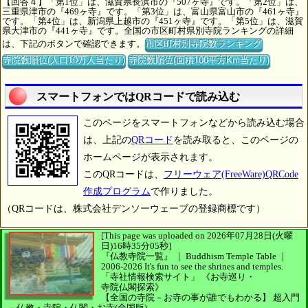
【回答４】「第1位」は、滋賀県長浜市の『507ヶ寺』です。「第2位」は、
三重県津市の『469ヶ寺』です。「第3位」は、富山県富山市の『461ヶ寺』
です。「第4位」は、新潟県上越市の『451ヶ寺』です。「第5位」は、滋賀
県大津市の『441ヶ寺』です。全国の市区町村県別寺院ランキングの詳細
は、下記のボタンで確認できます。
市区町村別寺院数ランキング
寺院数順位(人口10万人当たり)
寺院数順位(面積100平方Km当たり)
スマートフォンではQRコードで読み込む
このページをスマートフォンなどから読み込む場合
は、上記の
QRコード
を読み取ると、このページの
ホームページが表示されます。
このQRコードは、
フリーウェア(FreeWare)QRCode
作成プログラム
で作りました。
（QRコードは、株式会社デンソーウェーブの登録商標です）
[This page was uploaded on 2026年07月28日(火曜
日)16時35分05秒]
『仏教寺院一覧』 ｜ Buddhism Temple Table
｜
2006-2026
It's fun to see
the shrines and temples.
「寺社情報検索サイト」
《お寺巡り・
寺院仏閣探索》
【全国の寺院－お寺の事が誰でもわかる】
超入門
－仏教・寺院・仏閣・お寺(全国版)