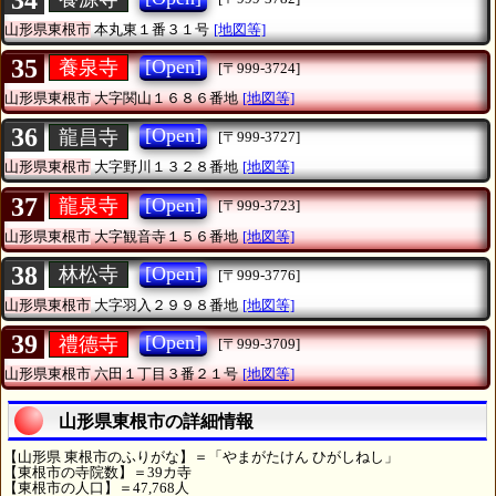
山形県東根市
本丸東１番３１号
[地図等]
35
[Open]
養泉寺
[〒999-3724]
山形県東根市
大字関山１６８６番地
[地図等]
36
[Open]
龍昌寺
[〒999-3727]
山形県東根市
大字野川１３２８番地
[地図等]
37
[Open]
龍泉寺
[〒999-3723]
山形県東根市
大字観音寺１５６番地
[地図等]
38
[Open]
林松寺
[〒999-3776]
山形県東根市
大字羽入２９９８番地
[地図等]
39
[Open]
禮德寺
[〒999-3709]
山形県東根市
六田１丁目３番２１号
[地図等]
山形県東根市の詳細情報
【山形県 東根市のふりがな】＝「やまがたけん ひがしねし」
【東根市の寺院数】＝39カ寺
【東根市の人口】＝47,768人