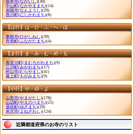
長井市
(ながいし)
(30)
中山町
(なかやままち)
(14)
南陽市
(なんようし)
(29)
西川町
(にしかわまち)
(8)
【は行】は・ひ・ふ・へ・ほ
東根市
(ひがしねし)
(39)
舟形町
(ふながたまち)
(4)
【ま行】ま・み・む・め・も
真室川町
(まむろがわまち)
(9)
三川町
(みかわまち)
(17)
村山市
(むらやまし)
(41)
最上町
(もがみまち)
(9)
【や行】や・ゆ・よ
山形市
(やまがたし)
(178)
山辺町
(やまのべまち)
(25)
遊佐町
(ゆざまち)
(29)
米沢市
(よねざわし)
(124)
近隣都道府県のお寺のリスト