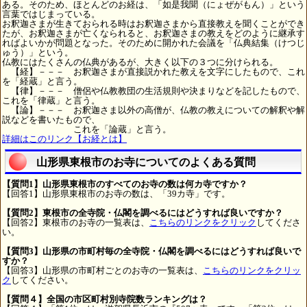
ある。そのため、ほとんどのお経は、「如是我聞（にょぜがもん）」という
言葉ではじまっている。
お釈迦さまが生きておられる時はお釈迦さまから直接教えを聞くことができ
たが、お釈迦さまが亡くなられると、お釈迦さまの教えをどのように継承す
ればよいかが問題となった。そのために開かれた会議を「仏典結集（けつじ
ゅう）」という。
仏教にはたくさんの仏典があるが、大きく以下の３つに分けられる。
【経】－－－ お釈迦さまが直接説かれた教えを文字にしたもので、これ
を「経蔵」と言う。
【律】－－－ 僧侶や仏教教団の生活規則や決まりなどを記したもので、
これを「律蔵」と言う。
【論】－－－ お釈迦さま以外の高僧が、仏教の教えについての解釈や解
説などを書いたもので、
これを「論蔵」と言う。
詳細はこのリンク【お経とは】
山形県東根市のお寺についてのよくある質問
【質問1】山形県東根市のすべてのお寺の数は何カ寺ですか？
【回答1】山形県東根市のお寺の数は、「39カ寺」です。
【質問2】東根市の全寺院・仏閣を調べるにはどうすれば良いですか？
【回答2】東根市のお寺の一覧表は、
こちらのリンクをクリック
してくださ
い。
【質問3】山形県の市町村毎の全寺院・仏閣を調べるにはどうすれば良いで
すか？
【回答3】山形県の市町村ごとのお寺の一覧表は、
こちらのリンクをクリッ
ク
してください。
【質問４】全国の市区町村別寺院数ランキングは？