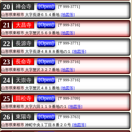
20
[Open]
禅会寺
[〒999-3771]
山形県東根市
大字長瀞６５４番地
[地図等]
21
[Open]
大昌寺
[〒999-3716]
山形県東根市
大字蟹沢５６９番地
[地図等]
22
[Open]
長源寺
[〒999-3771]
山形県東根市
大字長瀞４８８８番地の１
[地図等]
23
[Open]
長命寺
[〒999-3716]
山形県東根市
大字蟹沢３２７番地
[地図等]
24
[Open]
天崇寺
[〒999-3716]
山形県東根市
大字蟹沢４８１番地
[地図等]
25
[Open]
田松寺
[〒999-3709]
山形県東根市
大字六田１１９番地の１
[地図等]
26
[Open]
東陽寺
[〒999-3763]
山形県東根市
神町中央１丁目８番２０号
[地図等]