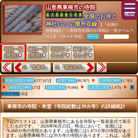
山形県東根市の寺院
全国のお寺と
神社157,167箇所収録
【『全国の
寺院統計』：名前別全国のお寺統計一覧ホームペ
ージ】《サーチ寺院》
ホーム
[As of 26/07/28]
寺院一覧
神社一覧
寺院ラン
神社ラン
(県別)▼
(県別)▼
キング▼
キング▼
10.『天童市』
12.『尾花沢市』
【
全国の寺院と神社
(157,167)】 【
全国の神社
(80,507)
山形県の神社
(1,743)
東根市の神社
(27)】 【
全国の寺院
(76,660)
山形県の寺院
(1,473)
東
根市の寺院
(39)】
東根市の寺院・本堂《寺院総数は39カ寺》の詳細統計
下記のリストは、山形県東根市にある全寺院を一覧表形式で表示
したものです。「2026年06月25日」時点において、全国には
76,660カ寺の寺院があります。山形県には1,473カ寺の寺院があり
ます。山形県東根市には39カ寺の寺院があります。これは、山形