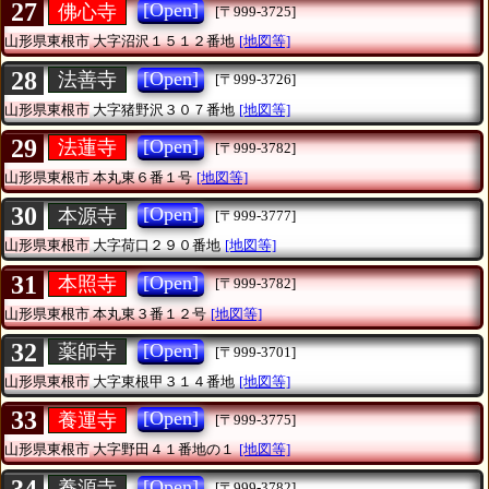
27
[Open]
佛心寺
[〒999-3725]
山形県東根市
大字沼沢１５１２番地
[地図等]
28
[Open]
法善寺
[〒999-3726]
山形県東根市
大字猪野沢３０７番地
[地図等]
29
[Open]
法蓮寺
[〒999-3782]
山形県東根市
本丸東６番１号
[地図等]
30
[Open]
本源寺
[〒999-3777]
山形県東根市
大字荷口２９０番地
[地図等]
31
[Open]
本照寺
[〒999-3782]
山形県東根市
本丸東３番１２号
[地図等]
32
[Open]
薬師寺
[〒999-3701]
山形県東根市
大字東根甲３１４番地
[地図等]
33
[Open]
養運寺
[〒999-3775]
山形県東根市
大字野田４１番地の１
[地図等]
34
[Open]
養源寺
[〒999-3782]