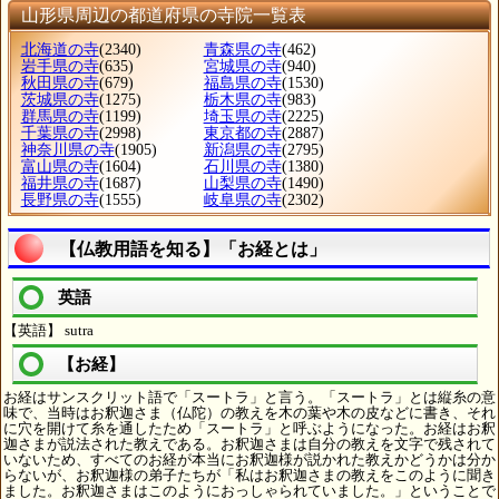
山形県周辺の都道府県の寺院一覧表
北海道の寺
(2340)
青森県の寺
(462)
岩手県の寺
(635)
宮城県の寺
(940)
秋田県の寺
(679)
福島県の寺
(1530)
茨城県の寺
(1275)
栃木県の寺
(983)
群馬県の寺
(1199)
埼玉県の寺
(2225)
千葉県の寺
(2998)
東京都の寺
(2887)
神奈川県の寺
(1905)
新潟県の寺
(2795)
富山県の寺
(1604)
石川県の寺
(1380)
福井県の寺
(1687)
山梨県の寺
(1490)
長野県の寺
(1555)
岐阜県の寺
(2302)
【仏教用語を知る】「お経とは」
英語
【英語】 sutra
【お経】
お経はサンスクリット語で「スートラ」と言う。「スートラ」とは縦糸の意
味で、当時はお釈迦さま（仏陀）の教えを木の葉や木の皮などに書き、それ
に穴を開けて糸を通したため「スートラ」と呼ぶようになった。お経はお釈
迦さまが説法された教えである。お釈迦さまは自分の教えを文字で残されて
いないため、すべてのお経が本当にお釈迦様が説かれた教えかどうかは分か
らないが、お釈迦様の弟子たちが「私はお釈迦さまの教えをこのように聞き
ました。お釈迦さまはこのようにおっしゃられていました。」ということで