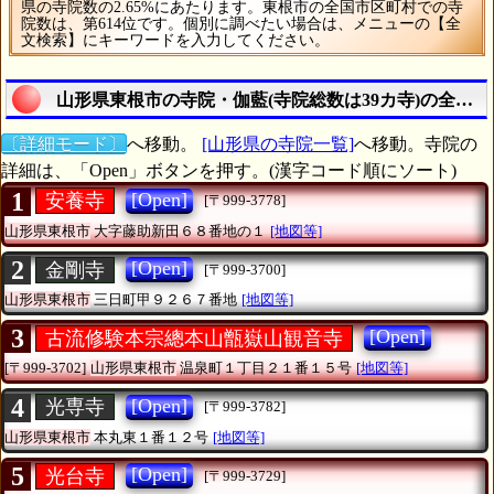
県の寺院数の2.65%にあたります。東根市の全国市区町村での寺
院数は、第614位です。個別に調べたい場合は、メニューの【全
文検索】にキーワードを入力してください。
山形県東根市の寺院・伽藍(寺院総数は39カ寺)の全リス
〔詳細モード〕
へ移動。
[山形県の寺院一覧]
へ移動。寺院の
詳細は、「Open」ボタンを押す。(漢字コード順にソート)
1
[Open]
安養寺
[〒999-3778]
山形県東根市
大字藤助新田６８番地の１
[地図等]
2
[Open]
金剛寺
[〒999-3700]
山形県東根市
三日町甲９２６７番地
[地図等]
3
[Open]
古流修験本宗總本山甑嶽山観音寺
[〒999-3702]
山形県東根市
温泉町１丁目２１番１５号
[地図等]
4
[Open]
光専寺
[〒999-3782]
山形県東根市
本丸東１番１２号
[地図等]
5
[Open]
光台寺
[〒999-3729]