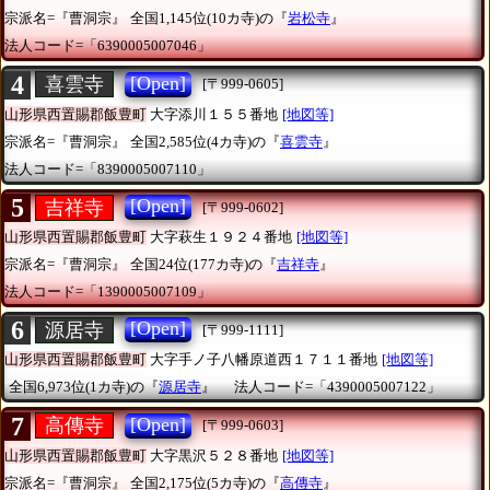
宗派名=『曹洞宗』
全国1,145位(10カ寺)の『
岩松寺
』
法人コード=「6390005007046」
4
[Open]
喜雲寺
[〒999-0605]
山形県西置賜郡飯豊町
大字添川１５５番地
[地図等]
宗派名=『曹洞宗』
全国2,585位(4カ寺)の『
喜雲寺
』
法人コード=「8390005007110」
5
[Open]
吉祥寺
[〒999-0602]
山形県西置賜郡飯豊町
大字萩生１９２４番地
[地図等]
宗派名=『曹洞宗』
全国24位(177カ寺)の『
吉祥寺
』
法人コード=「1390005007109」
6
[Open]
源居寺
[〒999-1111]
山形県西置賜郡飯豊町
大字手ノ子八幡原道西１７１１番地
[地図等]
全国6,973位(1カ寺)の『
源居寺
』
法人コード=「4390005007122」
7
[Open]
高傳寺
[〒999-0603]
山形県西置賜郡飯豊町
大字黒沢５２８番地
[地図等]
宗派名=『曹洞宗』
全国2,175位(5カ寺)の『
高傳寺
』