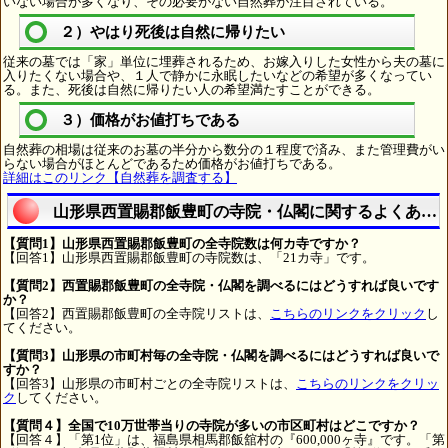
いない場合が多くなり、その必要がない自然葬が注目されている。
２）やはり死後は自然に帰りたい
従来の墓では「家」単位に埋葬されるため、お嫁入りした女性から夫の墓に
入りたくない場合や、１人で静かに永眠したいなどの希望が多くなってい
る。また、死後は自然に帰りたい人の希望満たすことができる。
３）価格がお値打ちである
自然葬の相場は従来のお墓の半分から数分の１程度で済み、また管理費がい
らない場合がほとんどであるため価格がお値打ちである。
詳細はこのリンク【自然葬を調査する】
山形県西置賜郡飯豊町の寺院・仏閣に関するよくある
【質問1】山形県西置賜郡飯豊町の全寺院数は何カ寺ですか？
【回答1】山形県西置賜郡飯豊町の寺院数は、「21カ寺」です。
【質問2】西置賜郡飯豊町の全寺院・仏閣を調べるにはどうすれば良いです
か？
【回答2】西置賜郡飯豊町の全寺院リストは、
こちらのリンクをクリック
し
てください。
【質問3】山形県の市町村毎の全寺院・仏閣を調べるにはどうすれば良いで
すか？
【回答3】山形県の市町村ごとの全寺院リストは、
こちらのリンクをクリッ
ク
してください。
【質問４】全国で10万世帯当りの寺院が多いの市区町村はどこですか？
【回答４】「第1位」は、福島県相馬郡飯舘村の『600,000ヶ寺』です。「第