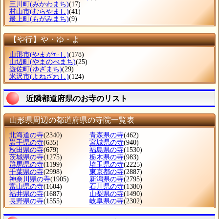
三川町
(みかわまち)
(17)
村山市
(むらやまし)
(41)
最上町
(もがみまち)
(9)
【や行】や・ゆ・よ
山形市
(やまがたし)
(178)
山辺町
(やまのべまち)
(25)
遊佐町
(ゆざまち)
(29)
米沢市
(よねざわし)
(124)
近隣都道府県のお寺のリスト
山形県周辺の都道府県の寺院一覧表
北海道の寺
(2340)
青森県の寺
(462)
岩手県の寺
(635)
宮城県の寺
(940)
秋田県の寺
(679)
福島県の寺
(1530)
茨城県の寺
(1275)
栃木県の寺
(983)
群馬県の寺
(1199)
埼玉県の寺
(2225)
千葉県の寺
(2998)
東京都の寺
(2887)
神奈川県の寺
(1905)
新潟県の寺
(2795)
富山県の寺
(1604)
石川県の寺
(1380)
福井県の寺
(1687)
山梨県の寺
(1490)
長野県の寺
(1555)
岐阜県の寺
(2302)