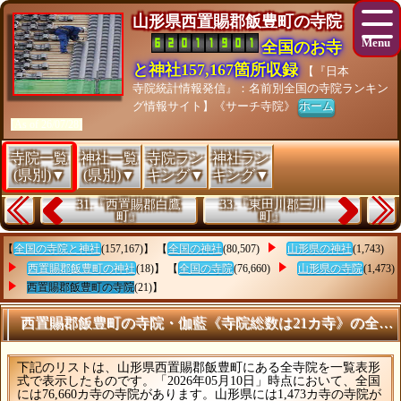
山形県西置賜郡飯豊町の寺院
全国のお寺
と神社157,167箇所収録
【『日本
寺院統計情報発信』：名前別全国の寺院ランキン
グ情報サイト】《サーチ寺院》
ホーム
[As of 26/07/28]
寺院一覧
神社一覧
寺院ラン
神社ラン
(県別)▼
(県別)▼
キング▼
キング▼
31.『西置賜郡白鷹
33.『東田川郡三川
町』
町』
【
全国の寺院と神社
(157,167)】 【
全国の神社
(80,507)
山形県の神社
(1,743)
西置賜郡飯豊町の神社
(18)】 【
全国の寺院
(76,660)
山形県の寺院
(1,473)
西置賜郡飯豊町の寺院
(21)】
西置賜郡飯豊町の寺院・伽藍《寺院総数は21カ寺》の全リ
下記のリストは、山形県西置賜郡飯豊町にある全寺院を一覧表形
式で表示したものです。「2026年05月10日」時点において、全国
には76,660カ寺の寺院があります。山形県には1,473カ寺の寺院が