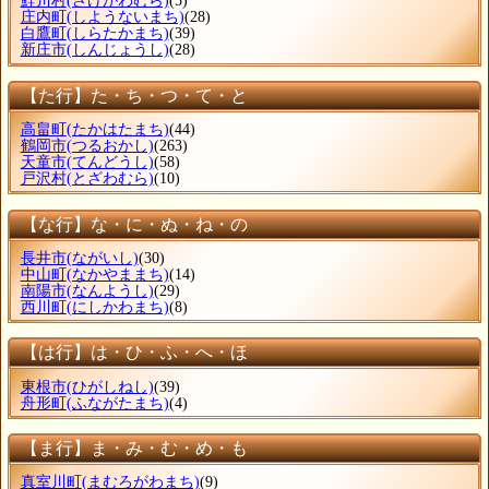
鮭川村
(さけがわむら)
(5)
庄内町
(しようないまち)
(28)
白鷹町
(しらたかまち)
(39)
新庄市
(しんじょうし)
(28)
【た行】た・ち・つ・て・と
高畠町
(たかはたまち)
(44)
鶴岡市
(つるおかし)
(263)
天童市
(てんどうし)
(58)
戸沢村
(とざわむら)
(10)
【な行】な・に・ぬ・ね・の
長井市
(ながいし)
(30)
中山町
(なかやままち)
(14)
南陽市
(なんようし)
(29)
西川町
(にしかわまち)
(8)
【は行】は・ひ・ふ・へ・ほ
東根市
(ひがしねし)
(39)
舟形町
(ふながたまち)
(4)
【ま行】ま・み・む・め・も
真室川町
(まむろがわまち)
(9)