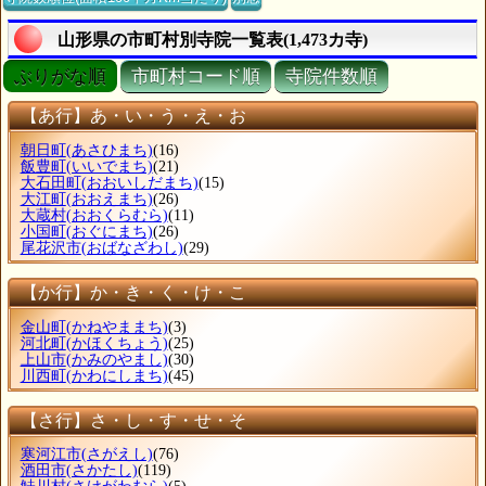
山形県の市町村別寺院一覧表(1,473カ寺)
ぶりがな順
市町村コード順
寺院件数順
【あ行】あ・い・う・え・お
朝日町
(あさひまち)
(16)
飯豊町
(いいでまち)
(21)
大石田町
(おおいしだまち)
(15)
大江町
(おおえまち)
(26)
大蔵村
(おおくらむら)
(11)
小国町
(おぐにまち)
(26)
尾花沢市
(おばなざわし)
(29)
【か行】か・き・く・け・こ
金山町
(かねやままち)
(3)
河北町
(かほくちょう)
(25)
上山市
(かみのやまし)
(30)
川西町
(かわにしまち)
(45)
【さ行】さ・し・す・せ・そ
寒河江市
(さがえし)
(76)
酒田市
(さかたし)
(119)