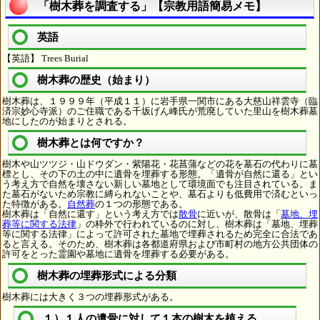
「樹木葬を調査する」【宗教用語簡易メモ】
英語
【英語】 Trees Burial
樹木葬の歴史（始まり）
樹木葬は、１９９９年（平成１１）に岩手県一関市にある大慈山祥雲寺（臨
済宗妙心寺派）のご住職である千坂げん峰氏が荒廃していた里山を樹木葬墓
地にしたのが始まりとされる。
樹木葬とは何ですか？
樹木や山ツツジ・山ドウダン・紫陽花・花菖蒲などの花を墓石の代わりに墓
標とし、その下の土の中に遺骨を埋葬する形態。「遺骨が自然に還る」とい
う考え方で自然を壊さない新しい墓地として環境面でも注目されている。ま
た墓石がないため宗教に縛られないことや、墓石よりも低費用で済むといっ
た特徴がある。
自然葬
の１つの形態である。
樹木葬は「自然に還す」という考え方では
散骨
に近いが、散骨は「
墓地、埋
葬等に関する法律
」の枠外で行われているのに対し、樹木葬は「墓地、埋葬
等に関する法律」によって許可された墓地で埋葬されるため完全に合法であ
ると言える。そのため、樹木葬は各都道府県および市町村の地方公共団体の
許可をとった霊園や墓地に遺骨を埋葬する必要がある。
樹木葬の埋葬形式による分類
樹木葬には大きく３つの埋葬形式がある。
１）１人の遺骨に対して１本の樹木を植える