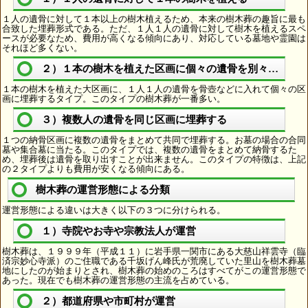
１人の遺骨に対して１本以上の樹木植えるため、本来の樹木葬の趣旨に最も
合致した埋葬形式である。ただ、１人１人の遺骨に対して樹木を植えるスペ
ースが必要なため、費用が高くなる傾向にあり、対応している墓地や霊園は
それほど多くない。
２）１本の樹木を植えた区画に個々の遺骨を別々に埋葬
１本の樹木を植えた大区画に、１人１人の遺骨を骨壺などに入れて個々の区
画に埋葬するタイプ。このタイプの樹木葬が一番多い。
３）複数人の遺骨を同じ区画に埋葬する
１つの納骨区画に複数の遺骨をまとめて共同で埋葬する。お墓の場合の合同
墓や集合墓に当たる。このタイプでは、複数の遺骨をまとめて納骨するた
め、埋葬後は遺骨を取り出すことが出来ません。このタイプの特徴は、上記
の２タイプよりも費用が安くなる傾向にある。
樹木葬の運営形態による分類
運営形態による違いは大きく以下の３つに分けられる。
１）寺院やお寺や宗教法人が運営
樹木葬は、１９９９年（平成１１）に岩手県一関市にある大慈山祥雲寺（臨
済宗妙心寺派）のご住職である千坂げん峰氏が荒廃していた里山を樹木葬墓
地にしたのが始まりとされ、樹木葬の始めのころはすべてがこの運営形態で
あった。現在でも樹木葬の運営形態の主流を占めている。
２）都道府県や市町村が運営