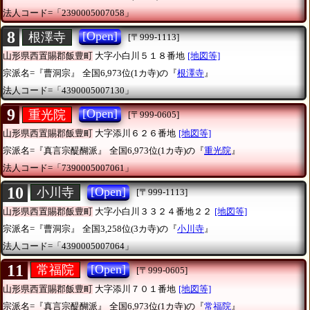
法人コード=「2390005007058」
8
[Open]
根澤寺
[〒999-1113]
山形県西置賜郡飯豊町
大字小白川５１８番地
[地図等]
宗派名=『曹洞宗』
全国6,973位(1カ寺)の『
根澤寺
』
法人コード=「4390005007130」
9
[Open]
重光院
[〒999-0605]
山形県西置賜郡飯豊町
大字添川６２６番地
[地図等]
宗派名=『真言宗醍醐派』
全国6,973位(1カ寺)の『
重光院
』
法人コード=「7390005007061」
10
[Open]
小川寺
[〒999-1113]
山形県西置賜郡飯豊町
大字小白川３３２４番地２２
[地図等]
宗派名=『曹洞宗』
全国3,258位(3カ寺)の『
小川寺
』
法人コード=「4390005007064」
11
[Open]
常福院
[〒999-0605]
山形県西置賜郡飯豊町
大字添川７０１番地
[地図等]
宗派名=『真言宗醍醐派』
全国6,973位(1カ寺)の『
常福院
』