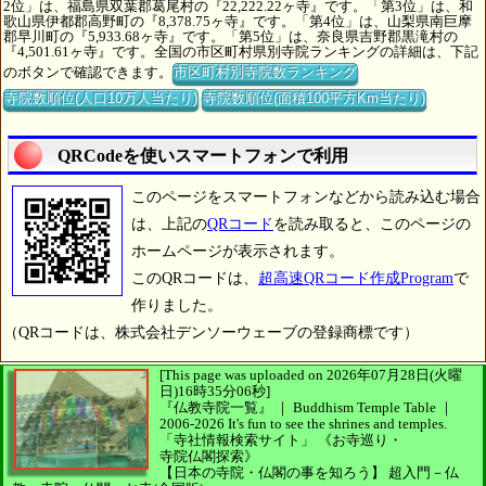
2位」は、福島県双葉郡葛尾村の『22,222.22ヶ寺』です。「第3位」は、和
歌山県伊都郡高野町の『8,378.75ヶ寺』です。「第4位」は、山梨県南巨摩
郡早川町の『5,933.68ヶ寺』です。「第5位」は、奈良県吉野郡黒滝村の
『4,501.61ヶ寺』です。全国の市区町村県別寺院ランキングの詳細は、下記
のボタンで確認できます。
市区町村別寺院数ランキング
寺院数順位(人口10万人当たり)
寺院数順位(面積100平方Km当たり)
QRCodeを使いスマートフォンで利用
このページをスマートフォンなどから読み込む場合
は、上記の
QRコード
を読み取ると、このページの
ホームページが表示されます。
このQRコードは、
超高速QRコード作成Program
で
作りました。
（QRコードは、株式会社デンソーウェーブの登録商標です）
[This page was uploaded on 2026年07月28日(火曜
日)16時35分06秒]
『仏教寺院一覧』 ｜ Buddhism Temple Table
｜
2006-2026
It's fun to see
the shrines and temples.
「寺社情報検索サイト」
《お寺巡り・
寺院仏閣探索》
【日本の寺院・仏閣の事を知ろう】
超入門－仏