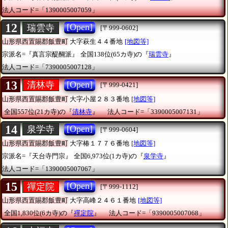
法人コード=「1390005007059」
12
[Open]
瑞雲寺
[〒999-0602]
山形県西置賜郡飯豊町
大字萩生４４番地
[地図等]
宗派名=『真言宗醍醐派』
全国138位(65カ寺)の『
瑞雲寺
』
法人コード=「7390005007128」
13
[Open]
清林寺
[〒999-0421]
山形県西置賜郡飯豊町
大字小屋２８３番地
[地図等]
全国557位(21カ寺)の『
清林寺
』
法人コード=「3390005007131」
14
[Open]
泉学寺
[〒999-0604]
山形県西置賜郡飯豊町
大字椿１７７６番地
[地図等]
宗派名=『天台寺門宗』
全国6,973位(1カ寺)の『
泉学寺
』
法人コード=「1390005007067」
15
[Open]
禪定院
[〒999-1112]
山形県西置賜郡飯豊町
大字高峰２４６１番地
[地図等]
全国1,830位(6カ寺)の『
禪定院
』
法人コード=「9390005007068」