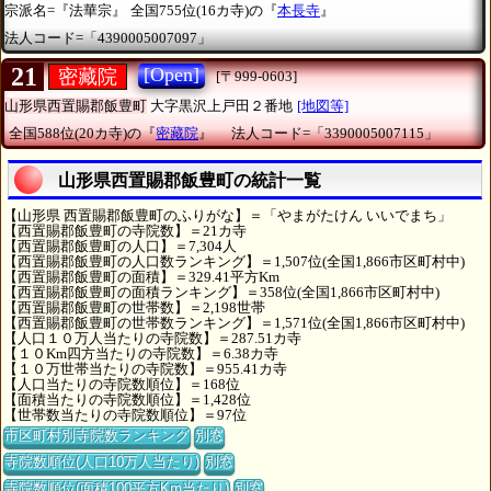
宗派名=『法華宗』
全国755位(16カ寺)の『
本長寺
』
法人コード=「4390005007097」
21
[Open]
密藏院
[〒999-0603]
山形県西置賜郡飯豊町
大字黒沢上戸田２番地
[地図等]
全国588位(20カ寺)の『
密藏院
』
法人コード=「3390005007115」
山形県西置賜郡飯豊町の統計一覧
【山形県 西置賜郡飯豊町のふりがな】＝「やまがたけん いいでまち」
【西置賜郡飯豊町の寺院数】＝21カ寺
【西置賜郡飯豊町の人口】＝7,304人
【西置賜郡飯豊町の人口数ランキング】＝1,507位(全国1,866市区町村中)
【西置賜郡飯豊町の面積】＝329.41平方Km
【西置賜郡飯豊町の面積ランキング】＝358位(全国1,866市区町村中)
【西置賜郡飯豊町の世帯数】＝2,198世帯
【西置賜郡飯豊町の世帯数ランキング】＝1,571位(全国1,866市区町村中)
【人口１０万人当たりの寺院数】＝287.51カ寺
【１０Km四方当たりの寺院数】＝6.38カ寺
【１０万世帯当たりの寺院数】＝955.41カ寺
【人口当たりの寺院数順位】＝168位
【面積当たりの寺院数順位】＝1,428位
【世帯数当たりの寺院数順位】＝97位
市区町村別寺院数ランキング
別窓
寺院数順位(人口10万人当たり)
別窓
寺院数順位(面積100平方Km当たり)
別窓