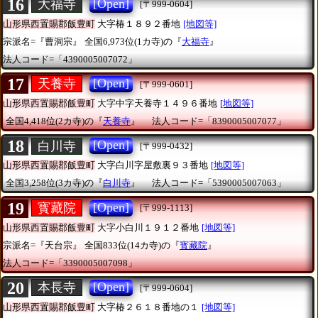
16
[Open]
大福寺
[〒999-0604]
山形県西置賜郡飯豊町
大字椿１８９２番地
[地図等]
宗派名=『曹洞宗』
全国6,973位(1カ寺)の『
大福寺
』
法人コード=「4390005007072」
17
[Open]
天養寺
[〒999-0601]
山形県西置賜郡飯豊町
大字中字天養寺１４９６番地
[地図等]
全国4,418位(2カ寺)の『
天養寺
』
法人コード=「8390005007077」
18
[Open]
白川寺
[〒999-0432]
山形県西置賜郡飯豊町
大字白川字屋敷裏９３番地
[地図等]
全国3,258位(3カ寺)の『
白川寺
』
法人コード=「5390005007063」
19
[Open]
寳藏院
[〒999-1113]
山形県西置賜郡飯豊町
大字小白川１９１２番地
[地図等]
宗派名=『天台宗』
全国833位(14カ寺)の『
寳藏院
』
法人コード=「3390005007098」
20
[Open]
本長寺
[〒999-0604]
山形県西置賜郡飯豊町
大字椿２６１８番地の１
[地図等]