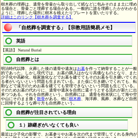
樹木葬の埋葬は、遺骨を骨壷から取り出して紙などに包みそのまま土に埋め
る場合と、骨壷ごと埋葬する場合がある。一般的に誰を埋葬したかがわかる
ように、埋葬した場所に樹木を植えたりプレートを置いたりする。
詳細はこのリンク【樹木葬を調査する】
「自然葬を調査する」【宗教用語簡易メモ】
英語
【英語】 Natural Burial
自然葬とは
明治時代以降、火葬した後の遺骨や遺灰は
お墓
を作って納骨することが一般
的であった。しかし現代では、お墓の購入はかなり高価なものとなり、また
少子化や高齢化、核家族化などでお墓を建ててもそのお墓を引き継いでくれ
る者がいないという問題も生まれている。また仮に引き継いでくれても、転
勤などで遠方のためお墓を建てても管理できないという問題も生じている。
そのためお墓の代わりに、遺骨や遺灰を自然に還そうとする流れが新たに出
来つつある。それを自然葬という。自然葬には、遺骨を粉末状にして海や空
や山にそのまま撒く
散骨
がある。他に
樹木葬
、海洋葬、風葬、水葬など自然
に回帰するような葬り方も自然葬という。
自然葬が注目されている理由
１）跡継ぎがいなくても良い
最近は少子化の影響で、お墓参りやお墓を次の代まで管理してくれる身内が