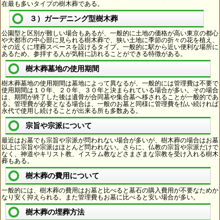
在最も多いタイプの樹木葬である。
３）ガーデニング型樹木葬
公園型と区別が難しい場合もあるが、一般的に土地の価格が高い東京の都心
や大都市の中心部に見られる樹木葬で、狭い土地に季節の折々の花を植え、
その近くに埋葬スペースを設けるタイプ。一般的に駅から近い便利な場所に
あるため、参拝する人が気軽に訪れることができる特徴がある。
樹木葬墓地の使用期間
樹木葬墓地の使用期間は墓地によって異なるが、一般的には管理費は不要で
使用期間は１０年、２０年、３０年と決まられている場合が多い。その場合
は、期間が終了した後は遺骨が合同墓や集合墓へ移されることが一般的であ
る。管理費が必要となる場合は、一般のお墓と同様に管理費を払い続ければ
永代で使用し続けることが出来る所も多数ある。
宗旨や宗派について
最近はお墓でも宗旨や宗派が問われない場合が多いが、樹木葬の場合はお墓
以上に宗旨や宗派はほとんど問われない。さらに、仏教の宗旨や宗派だけで
なく、神道やキリスト教、イスラム教などさまざまな宗教を受け入れる樹木
葬もある。
樹木葬の費用について
一般的には、樹木葬の費用はお墓と比べると墓石の購入費用が不要なためか
なり安く抑えられる。また管理費もお墓に比べると安い場合が多い。
樹木葬の埋葬方法