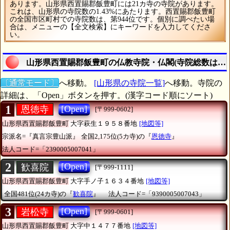
あります。山形県西置賜郡飯豊町には21カ寺の寺院があります。
これは、山形県の寺院数の1.43%にあたります。西置賜郡飯豊町
の全国市区町村での寺院数は、第944位です。個別に調べたい場
合は、メニューの【全文検索】にキーワードを入力してくださ
い。
山形県西置賜郡飯豊町の仏教寺院・仏閣(寺院総数は21
〔通常モード〕
へ移動。
[山形県の寺院一覧]
へ移動。寺院の
詳細は、「Open」ボタンを押す。(漢字コード順にソート)
1
[Open]
恩徳寺
[〒999-0602]
山形県西置賜郡飯豊町
大字萩生１９５８番地
[地図等]
宗派名=『真言宗豊山派』
全国2,175位(5カ寺)の『
恩徳寺
』
法人コード=「2390005007041」
2
[Open]
歓喜院
[〒999-1111]
山形県西置賜郡飯豊町
大字手ノ子１６３４番地
[地図等]
全国481位(24カ寺)の『
歓喜院
』
法人コード=「9390005007043」
3
[Open]
岩松寺
[〒999-0601]
山形県西置賜郡飯豊町
大字中１４７７番地
[地図等]