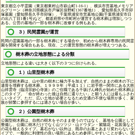
東京都立小平霊園（東京都東村山市萩山町1-16-1）、横浜市営墓地メモリア
ルグリーン（神奈川県横浜市戸塚区俣野町1367番地1）、愛知県長久手市卯
塚墓園（愛知県長久手市卯塚）、千葉県浦安市営墓地公園(千葉県浦安市日
の出八丁目1番1号)など、都道府県や市町村が運営する樹木葬は増加しつつ
ある。公営の墓地の一部を樹木葬に改修する例もある。
３）民間霊園が運営
民間の霊園墓地の一部を樹木葬にする場合や、初めから樹木葬専用の民間霊
園を開発する場合もある。現在、この運営形態の樹木葬が増えつつある。
樹木葬の立地形態による分類
立地形態による違いは大きく以下の３つに分けられる。
１）山里型樹木葬
山里型樹木葬は、山や里の樹木に極力手を加えず、自然のままの樹木の下に
遺骨を埋葬する樹木葬。１９９９年（平成１１）に岩手県一関市にある大慈
山祥雲寺（臨済宗妙心寺派）のご住職である千坂げん峰氏が始めた樹木葬は
このタイプ。「命が終わった後は自然に還りたい」と願う人には最もふさわ
しいタイプ。ただ、広い土地が必要となるため交通の不便な場所が多く、家
族が頻繁に参拝するには適さない場合が多い。
２）公園型樹木葬
公園型樹木葬は、自然の樹木をそのまま使うのではなく、墓地を公園として
整備し、公園に樹木だけでなく山ツツジ・山ドウダン・紫陽花・花菖蒲など
の花を植えるタイプ。墓石がない以外は、既存のお墓とあまり変わらないタ
イプで、一般的に利便性の良い場所にあるため参拝しやすいことが多い。現