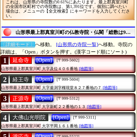
これは、山形県の寺院数の0.61%にあたります。最上郡真室川町
の全国市区町村での寺院数は、第1,391位です。個別に調べたい
場合は、メニューの【全文検索】にキーワードを入力してくださ
い。
山形県最上郡真室川町の仏教寺院・仏閣「総数は9カ寺
〔詳細モード〕
へ移動。
[山形県の寺院一覧]
へ移動。寺院の
詳細は、「Open」ボタンを押す。(漢字コード順にソート)
1
[Open]
延命寺
[〒999-5602]
山形県最上郡真室川町
大字及位４０６番地
[地図等]
2
[Open]
経王寺
[〒999-5604]
山形県最上郡真室川町
大字釜渕字権現堂８２７番地の７
[地図等]
3
[Open]
正源寺
[〒999-5312]
山形県最上郡真室川町
大字新町２２番地の１３
[地図等]
4
[Open]
大佛山光明院
[〒999-5311]
山形県最上郡真室川町
大字平岡１６１番地
[地図等]
5
[Open]
瀧応寺
[〒999-5522]