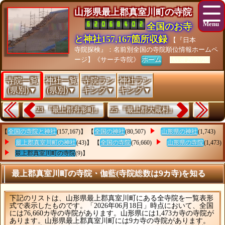
山形県最上郡真室川町の寺院
全国のお寺
と神社157,167箇所収録
【『日本
寺院探検』：名前別全国の寺院順位情報ホームペ
ージ】《サーチ寺院》
ホーム
[As of 26/07/28]
寺院一覧
神社一覧
寺院ラン
神社ラン
(県別)▼
(県別)▼
キング▼
キング▼
23.『最上郡舟形町』
25.『最上郡大蔵村』
【
全国の寺院と神社
(157,167)】 【
全国の神社
(80,507)
山形県の神社
(1,743)
最上郡真室川町の神社
(43)】 【
全国の寺院
(76,660)
山形県の寺院
(1,473)
最上郡真室川町の寺院
(9)】
最上郡真室川町の寺院・伽藍(寺院総数は9カ寺)を知る
下記のリストは、山形県最上郡真室川町にある全寺院を一覧表形
式で表示したものです。「2026年06月18日」時点において、全国
には76,660カ寺の寺院があります。山形県には1,473カ寺の寺院が
あります。山形県最上郡真室川町には9カ寺の寺院があります。