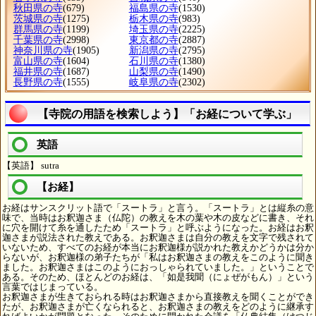
秋田県の寺
(679)
福島県の寺
(1530)
茨城県の寺
(1275)
栃木県の寺
(983)
群馬県の寺
(1199)
埼玉県の寺
(2225)
千葉県の寺
(2998)
東京都の寺
(2887)
神奈川県の寺
(1905)
新潟県の寺
(2795)
富山県の寺
(1604)
石川県の寺
(1380)
福井県の寺
(1687)
山梨県の寺
(1490)
長野県の寺
(1555)
岐阜県の寺
(2302)
【寺院の用語を検索しよう】「お経について学ぶ」
英語
【英語】 sutra
【お経】
お経はサンスクリット語で「スートラ」と言う。「スートラ」とは縦糸の意
味で、当時はお釈迦さま（仏陀）の教えを木の葉や木の皮などに書き、それ
に穴を開けて糸を通したため「スートラ」と呼ぶようになった。お経はお釈
迦さまが説法された教えである。お釈迦さまは自分の教えを文字で残されて
いないため、すべてのお経が本当にお釈迦様が説かれた教えかどうかは分か
らないが、お釈迦様の弟子たちが「私はお釈迦さまの教えをこのように聞き
ました。お釈迦さまはこのようにおっしゃられていました。」ということで
ある。そのため、ほとんどのお経は、「如是我聞（にょぜがもん）」という
言葉ではじまっている。
お釈迦さまが生きておられる時はお釈迦さまから直接教えを聞くことができ
たが、お釈迦さまが亡くなられると、お釈迦さまの教えをどのように継承す