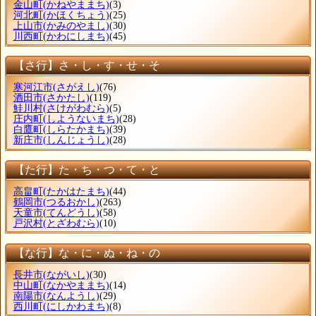
金山町
(かねやままち)
(3)
河北町
(かほくちょう)
(25)
上山市
(かみのやまし)
(30)
川西町
(かわにしまち)
(45)
【さ行】さ・し・す・せ・そ
寒河江市
(さがえし)
(76)
酒田市
(さかたし)
(119)
鮭川村
(さけがわむら)
(5)
庄内町
(しようないまち)
(28)
白鷹町
(しらたかまち)
(39)
新庄市
(しんじょうし)
(28)
【た行】た・ち・つ・て・と
高畠町
(たかはたまち)
(44)
鶴岡市
(つるおかし)
(263)
天童市
(てんどうし)
(58)
戸沢村
(とざわむら)
(10)
【な行】な・に・ぬ・ね・の
長井市
(ながいし)
(30)
中山町
(なかやままち)
(14)
南陽市
(なんようし)
(29)
西川町
(にしかわまち)
(8)