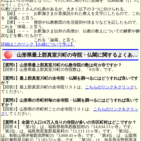
ればよいかが問題となった。そのために開かれた会議を「仏典結集（けつじ
ゅう）」という。
仏教にはたくさんの仏典があるが、大きく以下の３つに分けられる。
【経】－－－ お釈迦さまが直接説かれた教えを文字にしたもので、これ
を「経蔵」と言う。
【律】－－－ 僧侶や仏教教団の生活規則や決まりなどを記したもので、
これを「律蔵」と言う。
【論】－－－ お釈迦さま以外の高僧が、仏教の教えについての解釈や解
説などを書いたもので、
これを「論蔵」と言う。
詳細はこのリンク【お経について学ぶ】
山形県最上郡真室川町の寺院・仏閣に関するよくある
【質問1】山形県最上郡真室川町の仏教寺院の数は何カ寺ですか？
【回答1】山形県最上郡真室川町の寺院数は、「9カ寺」です。
【質問2】最上郡真室川町の全寺院・仏閣を調べるにはどうすれば良いです
か？
【回答2】最上郡真室川町の全寺院リストは、
こちらのリンクをクリック
し
てください。
【質問3】山形県の市町村毎の全寺院・仏閣を調べるにはどうすれば良いで
すか？
【回答3】山形県の市町村ごとの全寺院リストは、
こちらのリンクをクリッ
ク
してください。
【質問４】全国で人口10万人当りの寺院が多いの市区町村はどこですか？
【回答４】「第1位」は、福島県相馬郡飯舘村の『14,634.15ヶ寺』です。
「第2位」は、福島県双葉郡葛尾村の『11,111.11ヶ寺』です。「第3位」
は、和歌山県伊都郡高野町の『3,669.45ヶ寺』です。「第4位」は、山梨県
南巨摩郡早川町の『3,183.52ヶ寺』です。「第5位」は、奈良県吉野郡黒滝