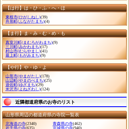
【は行】は・ひ・ふ・へ・ほ
東根市
(ひがしねし)
(39)
舟形町
(ふながたまち)
(4)
【ま行】ま・み・む・め・も
真室川町
(まむろがわまち)
(9)
三川町
(みかわまち)
(17)
村山市
(むらやまし)
(41)
最上町
(もがみまち)
(9)
【や行】や・ゆ・よ
山形市
(やまがたし)
(178)
山辺町
(やまのべまち)
(25)
遊佐町
(ゆざまち)
(29)
米沢市
(よねざわし)
(124)
近隣都道府県のお寺のリスト
山形県周辺の都道府県の寺院一覧表
北海道の寺
(2340)
青森県の寺
(462)
岩手県の寺
(635)
宮城県の寺
(940)