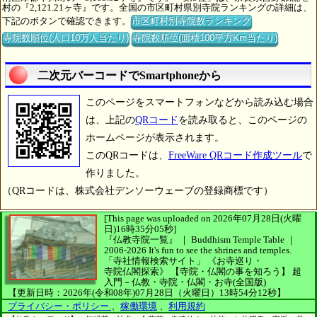
村の『2,121.21ヶ寺』です。全国の市区町村県別寺院ランキングの詳細は、
下記のボタンで確認できます。
市区町村別寺院数ランキング
寺院数順位(人口10万人当たり)
寺院数順位(面積100平方Km当たり)
二次元バーコードでSmartphoneから
このページをスマートフォンなどから読み込む場合
は、上記の
QRコード
を読み取ると、このページの
ホームページが表示されます。
このQRコードは、
FreeWare QRコード作成ツール
で
作りました。
（QRコードは、株式会社デンソーウェーブの登録商標です）
[This page was uploaded on 2026年07月28日(火曜
日)16時35分05秒]
『仏教寺院一覧』 ｜ Buddhism Temple Table
｜
2006-2026
It's fun to see
the shrines and temples.
「寺社情報検索サイト」
《お寺巡り・
寺院仏閣探索》
【寺院・仏閣の事を知ろう】
超
入門－仏教・寺院・仏閣・お寺(全国版)
【更新日時：2026年(令和08年)07月28日（火曜日）13時54分12秒】
プライバシー・ポリシー
、
稼働環境
、
利用規約