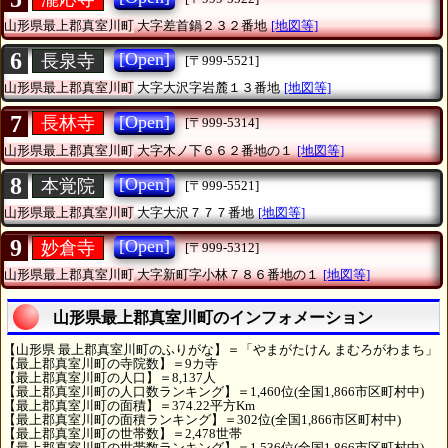
山形県最上郡真室川町
大字差首鍋２３２番地
[地図等]
6
[Open]
長泉寺
[〒999-5521]
山形県最上郡真室川町
大字大沢字岩麓１３番地
[地図等]
7
[Open]
長林寺
[〒999-5314]
山形県最上郡真室川町
大字木ノ下６６２番地の１
[地図等]
8
[Open]
本覚院
[〒999-5521]
山形県最上郡真室川町
大字大沢７７７番地
[地図等]
9
[Open]
妙倉寺
[〒999-5312]
山形県最上郡真室川町
大字新町字小林７８６番地の１
[地図等]
山形県最上郡真室川町のインフォメーション
【山形県 最上郡真室川町のふりがな】＝「やまがたけん まむろがわまち」
【最上郡真室川町の寺院数】＝9カ寺
【最上郡真室川町の人口】＝8,137人
【最上郡真室川町の人口数ランキング】＝1,460位(全国1,866市区町村中)
【最上郡真室川町の面積】＝374.22平方Km
【最上郡真室川町の面積ランキング】＝302位(全国1,866市区町村中)
【最上郡真室川町の世帯数】＝2,478世帯
【最上郡真室川町の世帯数ランキング】＝1,536位(全国1,866市区町村中)