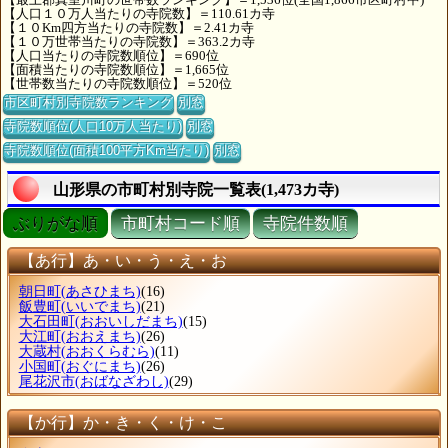
【人口１０万人当たりの寺院数】＝110.61カ寺
【１０Km四方当たりの寺院数】＝2.41カ寺
【１０万世帯当たりの寺院数】＝363.2カ寺
【人口当たりの寺院数順位】＝690位
【面積当たりの寺院数順位】＝1,665位
【世帯数当たりの寺院数順位】＝520位
市区町村別寺院数ランキング
別窓
寺院数順位(人口10万人当たり)
別窓
寺院数順位(面積100平方Km当たり)
別窓
山形県の市町村別寺院一覧表(1,473カ寺)
ぶりがな順
市町村コード順
寺院件数順
【あ行】あ・い・う・え・お
朝日町
(あさひまち)
(16)
飯豊町
(いいでまち)
(21)
大石田町
(おおいしだまち)
(15)
大江町
(おおえまち)
(26)
大蔵村
(おおくらむら)
(11)
小国町
(おぐにまち)
(26)
尾花沢市
(おばなざわし)
(29)
【か行】か・き・く・け・こ