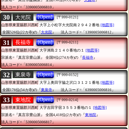
法人コード=「3390005006810」
30
[Open]
大光院
[〒999-0121]
山形県東置賜郡川西町
大字上小松字大光院南２９４２番地
[地図等]
全国526位(22カ寺)の『
大光院
』
法人コード=「1390005006812」
31
[Open]
長福寺
[〒999-0211]
山形県東置賜郡川西町
大字洲島２１４０番地の１
[地図等]
宗派名=『真言宗豊山派』
全国9位(274カ寺)の『
長福寺
』
法人コード=「8390005006814」
32
[Open]
東泉寺
[〒999-0152]
山形県東置賜郡川西町
大字上奥田字脇之沢口３１２１番地
[地図等]
全国176位(54カ寺)の『
東泉寺
』
法人コード=「6390005006816」
33
[Open]
東地院
[〒999-0214]
山形県東置賜郡川西町
大字吉田字宿３５５３番地の１
[地図等]
宗派名=『真言宗豊山派』
全国4,418位(2カ寺)の『
東地院
』
法人コード=「5390005006817」