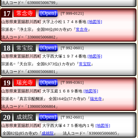
法人コード=「6390005006799」
17
[Open]
常念寺
[〒999-0121]
山形県東置賜郡川西町
大字上小松１７４８番地
[地図等]
宗派名=『浄土宗』
全国98位(80カ寺)の『
常念寺
』
法人コード=「3390005006802」
18
[Open]
常宝院
[〒992-0601]
山形県東置賜郡川西町
大字西大塚１９７４番地
[地図等]
宗派名=『天台宗』
全国6,973位(1カ寺)の『
常宝院
』
法人コード=「4390005006801」
19
[Open]
瑞光寺
[〒999-0361]
山形県東置賜郡川西町
大字玉庭１６８９番地
[地図等]
宗派名=『真言宗醍醐派』
全国164位(57カ寺)の『
瑞光寺
』
法人コード=「1390005006804」
20
[Open]
成就院
[〒992-0601]
山形県東置賜郡川西町
大字西大塚４７５番地内１号
[地図等]
全国82位(85カ寺)の『
成就院
』
法人コード=「9390005006805」