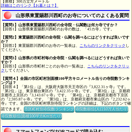
【体積】300万立方メートル
詳細はこのリンク【お墓とは？】
山形県東置賜郡川西町のお寺についてのよくある質問
【質問1】山形県東置賜郡川西町の全寺院・仏閣数は何カ寺ですか？
【回答1】山形県東置賜郡川西町のお寺の数は、「45カ寺」です。
【質問2】東置賜郡川西町の全寺院・仏閣を調べるにはどうすれば良いです
か？
【回答2】東置賜郡川西町のお寺の一覧表は、
こちらのリンクをクリック
し
てください。
【質問3】山形県の市町村毎の全寺院・仏閣を調べるにはどうすれば良いで
すか？
【回答3】山形県の市町村ごとのお寺の一覧表は、
こちらのリンクをクリッ
ク
してください。
【質問４】全国の市区町村別面積100平方キロメートル当りの寺院数ランキ
ングは？
【回答４】「第1位」は、大阪府大阪市天王寺区の『3,822.31ヶ寺』です。
「第2位」は、東京都台東区の『3,422.35ヶ寺』です。「第3位」は、京都府
京都市上京区の『3,143.67ヶ寺』です。「第4位」は、京都府京都市下京区
の『2,595.87ヶ寺』です。「第5位」は、京都府京都市東山区の『2,232.62ヶ
寺』です。全国の市区町村県別寺院ランキングの詳細は、下記のボタンで確
認できます。
市区町村別寺院数ランキング
寺院数順位(人口10万人当たり)
寺院数順位(面積100平方Km当たり)
スマートフォンではQRコードで読み込む