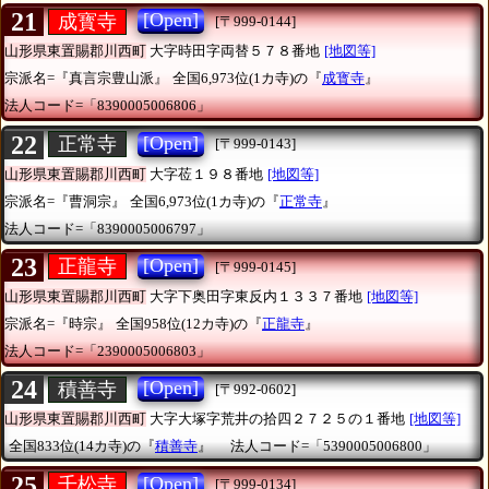
21
[Open]
成寳寺
[〒999-0144]
山形県東置賜郡川西町
大字時田字両替５７８番地
[地図等]
宗派名=『真言宗豊山派』
全国6,973位(1カ寺)の『
成寳寺
』
法人コード=「8390005006806」
22
[Open]
正常寺
[〒999-0143]
山形県東置賜郡川西町
大字莅１９８番地
[地図等]
宗派名=『曹洞宗』
全国6,973位(1カ寺)の『
正常寺
』
法人コード=「8390005006797」
23
[Open]
正龍寺
[〒999-0145]
山形県東置賜郡川西町
大字下奥田字東反内１３３７番地
[地図等]
宗派名=『時宗』
全国958位(12カ寺)の『
正龍寺
』
法人コード=「2390005006803」
24
[Open]
積善寺
[〒992-0602]
山形県東置賜郡川西町
大字大塚字荒井の拾四２７２５の１番地
[地図等]
全国833位(14カ寺)の『
積善寺
』
法人コード=「5390005006800」
25
[Open]
千松寺
[〒999-0134]