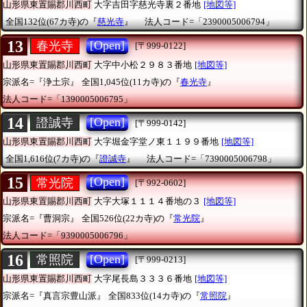
山形県東置賜郡川西町
大字吉田字慈光寺裏２番地
[地図等]
全国132位(67カ寺)の『
慈光寺
』
法人コード=「2390005006794」
13
[Open]
春光寺
[〒999-0122]
山形県東置賜郡川西町
大字中小松２９８３番地
[地図等]
宗派名=『浄土宗』
全国1,045位(11カ寺)の『
春光寺
』
法人コード=「1390005006795」
14
[Open]
證誠寺
[〒999-0142]
山形県東置賜郡川西町
大字堀金字堂ノ東１１９９番地
[地図等]
全国1,616位(7カ寺)の『
證誠寺
』
法人コード=「7390005006798」
15
[Open]
常光院
[〒992-0602]
山形県東置賜郡川西町
大字大塚１１１４番地の３
[地図等]
宗派名=『曹洞宗』
全国526位(22カ寺)の『
常光院
』
法人コード=「9390005006796」
16
[Open]
常照院
[〒999-0213]
山形県東置賜郡川西町
大字尾長島３３３６番地
[地図等]
宗派名=『真言宗豊山派』
全国833位(14カ寺)の『
常照院
』