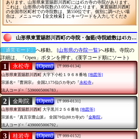
あります。山形県東置賜郡川西町には45カ寺の寺院があります。
これは、山形県の寺院数の3.05%にあたります。東置賜郡川西町
の全国市区町村での寺院数は、第550位です。個別に調べたい場
合は、メニューの【全文検索】にキーワードを入力してくださ
い。
山形県東置賜郡川西町の寺院・伽藍(寺院総数は45カ寺
〔通常モード〕
へ移動。
[山形県の寺院一覧]
へ移動。寺院の
詳細は、「Open」ボタンを押す。(漢字コード順にソート)
1
[Open]
永松寺
[〒999-0134]
山形県東置賜郡川西町
大字下小松１９６８番地
[地図等]
宗派名=『曹洞宗』
全国2,175位(5カ寺)の『
永松寺
』
法人コード=「5390005006783」
2
[Open]
金剛院
[〒999-0131]
山形県東置賜郡川西町
大字黒川２５６番地
[地図等]
宗派名=『真言宗豊山派』
全国79位(88カ寺)の『
金剛院
』
法人コード=「4390005006792」
3
[Open]
桂岩寺
[〒999-0152]