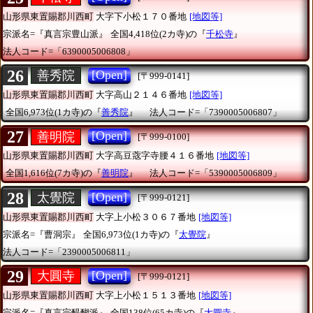
山形県東置賜郡川西町
大字下小松１７０番地
[地図等]
宗派名=『真言宗豊山派』
全国4,418位(2カ寺)の『
千松寺
』
法人コード=「6390005006808」
26
[Open]
善秀院
[〒999-0141]
山形県東置賜郡川西町
大字高山２１４６番地
[地図等]
全国6,973位(1カ寺)の『
善秀院
』
法人コード=「7390005006807」
27
[Open]
善明院
[〒999-0100]
山形県東置賜郡川西町
大字高豆蔲字寺腰４１６番地
[地図等]
全国1,616位(7カ寺)の『
善明院
』
法人コード=「5390005006809」
28
[Open]
太覺院
[〒999-0121]
山形県東置賜郡川西町
大字上小松３０６７番地
[地図等]
宗派名=『曹洞宗』
全国6,973位(1カ寺)の『
太覺院
』
法人コード=「2390005006811」
29
[Open]
大圓寺
[〒999-0121]
山形県東置賜郡川西町
大字上小松１５１３番地
[地図等]
宗派名=『真言宗醍醐派』
全国138位(65カ寺)の『
大圓寺
』