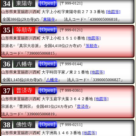
34
[Open]
東陽寺
[〒999-0121]
山形県東置賜郡川西町
大字上小松字東陽寺前２７３３番地
[地図等]
全国386位(29カ寺)の『
東陽寺
』
法人コード=「4390005006818」
35
[Open]
等順寺
[〒999-0121]
山形県東置賜郡川西町
大字上小松１５１０番地
[地図等]
宗派名=『真宗大谷派』
全国4,418位(2カ寺)の『
等順寺
』
法人コード=「7390005006815」
36
[Open]
八幡寺
[〒999-0144]
山形県東置賜郡川西町
大字時田字家ノ東２１番地
[地図等]
全国1,145位(10カ寺)の『
八幡寺
』
法人コード=「3390005006827」
37
[Open]
普済寺
[〒999-0361]
山形県東置賜郡川西町
大字玉庭字大葉３６４２番地
[地図等]
宗派名=『曹洞宗』
全国481位(24カ寺)の『
普済寺
』
法人コード=「3390005006819」
38
[Open]
佛性寺
[〒999-0211]
山形県東置賜郡川西町
大字洲島１４６３番地
[地図等]