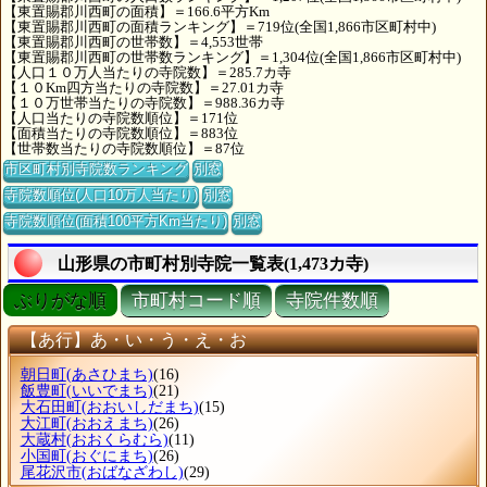
【東置賜郡川西町の面積】＝166.6平方Km
【東置賜郡川西町の面積ランキング】＝719位(全国1,866市区町村中)
【東置賜郡川西町の世帯数】＝4,553世帯
【東置賜郡川西町の世帯数ランキング】＝1,304位(全国1,866市区町村中)
【人口１０万人当たりの寺院数】＝285.7カ寺
【１０Km四方当たりの寺院数】＝27.01カ寺
【１０万世帯当たりの寺院数】＝988.36カ寺
【人口当たりの寺院数順位】＝171位
【面積当たりの寺院数順位】＝883位
【世帯数当たりの寺院数順位】＝87位
市区町村別寺院数ランキング
別窓
寺院数順位(人口10万人当たり)
別窓
寺院数順位(面積100平方Km当たり)
別窓
山形県の市町村別寺院一覧表(1,473カ寺)
ぶりがな順
市町村コード順
寺院件数順
【あ行】あ・い・う・え・お
朝日町
(あさひまち)
(16)
飯豊町
(いいでまち)
(21)
大石田町
(おおいしだまち)
(15)
大江町
(おおえまち)
(26)
大蔵村
(おおくらむら)
(11)
小国町
(おぐにまち)
(26)
尾花沢市
(おばなざわし)
(29)