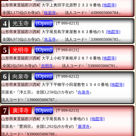
山形県東置賜郡川西町
大字上奥田字北原野２３２９番地
[地図等]
全国2,175位(5カ寺)の『
桂岩寺
』
法人コード=「4390005006784」
4
[Open]
光玉寺
[〒999-0213]
山形県東置賜郡川西町
大字尾長島字東屋敷８６３番地の５
[地図等]
全国6,973位(1カ寺)の『
光玉寺
』
法人コード=「3390005006785」
5
[Open]
光明寺
[〒999-0121]
山形県東置賜郡川西町
大字上小松字東根岸２８７６番地
[地図等]
全国2位(591カ寺)の『
光明寺
』
法人コード=「5390005006791」
6
[Open]
向泉寺
[〒999-0212]
山形県東置賜郡川西町
大字下平柳字小田屋敷壱１５４０番地
[地図等]
宗派名=『浄土宗』
全国3,258位(3カ寺)の『
向泉寺
』
法人コード=「1390005006787」
7
[Open]
廣澤寺
[〒999-0213]
山形県東置賜郡川西町
大字尾長島５１９番地の１
[地図等]
宗派名=『曹洞宗』
全国1,292位(9カ寺)の『
廣澤寺
』
法人コード=「9390005006788」