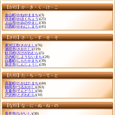
【か行】か・き・く・け・こ
金山町
(かねやままち)
(3)
河北町
(かほくちょう)
(25)
上山市
(かみのやまし)
(30)
川西町
(かわにしまち)
(45)
【さ行】さ・し・す・せ・そ
寒河江市
(さがえし)
(76)
酒田市
(さかたし)
(119)
鮭川村
(さけがわむら)
(5)
庄内町
(しようないまち)
(28)
白鷹町
(しらたかまち)
(39)
新庄市
(しんじょうし)
(28)
【た行】た・ち・つ・て・と
高畠町
(たかはたまち)
(44)
鶴岡市
(つるおかし)
(263)
天童市
(てんどうし)
(58)
戸沢村
(とざわむら)
(10)
【な行】な・に・ぬ・ね・の
長井市
(ながいし)
(30)