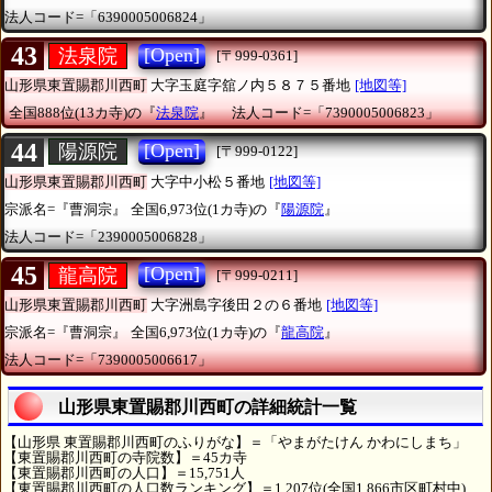
法人コード=「6390005006824」
43
[Open]
法泉院
[〒999-0361]
山形県東置賜郡川西町
大字玉庭字舘ノ内５８７５番地
[地図等]
全国888位(13カ寺)の『
法泉院
』
法人コード=「7390005006823」
44
[Open]
陽源院
[〒999-0122]
山形県東置賜郡川西町
大字中小松５番地
[地図等]
宗派名=『曹洞宗』
全国6,973位(1カ寺)の『
陽源院
』
法人コード=「2390005006828」
45
[Open]
龍高院
[〒999-0211]
山形県東置賜郡川西町
大字洲島字後田２の６番地
[地図等]
宗派名=『曹洞宗』
全国6,973位(1カ寺)の『
龍高院
』
法人コード=「7390005006617」
山形県東置賜郡川西町の詳細統計一覧
【山形県 東置賜郡川西町のふりがな】＝「やまがたけん かわにしまち」
【東置賜郡川西町の寺院数】＝45カ寺
【東置賜郡川西町の人口】＝15,751人
【東置賜郡川西町の人口数ランキング】＝1,207位(全国1,866市区町村中)