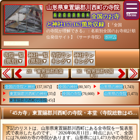
山形県東置賜郡川西町の寺院
全国のお寺
と神社157,167箇所収録
【『全国
の寺院が理解できる』：名前別全国のお寺統計順
位発信サイト】《サーチ寺院》
ホーム
[As of 26/07/28]
寺院一覧
神社一覧
寺院ラン
神社ラン
(県別)▼
(県別)▼
キング▼
キング▼
28.『東置賜郡高畠
30.『西置賜郡小国
町』
町』
【
全国の寺院と神社
(157,167)】 【
全国の神社
(80,507)
山形県の神社
(1,743)
東置賜郡川西町の神社
(35)】 【
全国の寺院
(76,660)
山形県の寺院
(1,473)
東置賜郡川西町の寺院
(45)】
「45カ寺」東置賜郡川西町の寺院・本堂《寺院総数は45カ
下記のリストは、山形県東置賜郡川西町にある全寺院を一覧表形
式で表示したものです。「2026年06月11日」時点において、全国
には76,660カ寺の寺院があります。山形県には1,473カ寺の寺院が