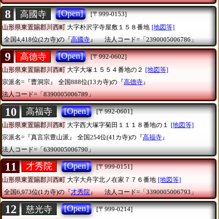
8
[Open]
高國寺
[〒999-0153]
山形県東置賜郡川西町
大字朴沢字寺屋敷１５８番地
[地図等]
全国4,418位(2カ寺)の『
高國寺
』
法人コード=「2390005006786」
9
[Open]
高德寺
[〒992-0602]
山形県東置賜郡川西町
大字大塚１５５４番地の２
[地図等]
宗派名=『曹洞宗』
全国888位(13カ寺)の『
高德寺
』
法人コード=「8390005006789」
10
[Open]
高福寺
[〒992-0601]
山形県東置賜郡川西町
大字西大塚字菊田１１１８番地の１
[地図等]
宗派名=『真言宗豊山派』
全国254位(41カ寺)の『
高福寺
』
法人コード=「6390005006790」
11
[Open]
才秀院
[〒999-0151]
山形県東置賜郡川西町
大字大舟字北ノ在家７７６番地
[地図等]
全国6,973位(1カ寺)の『
才秀院
』
法人コード=「3390005006793」
12
[Open]
慈光寺
[〒999-0214]