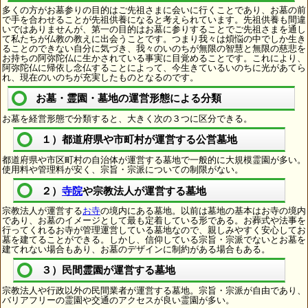
多くの方がお墓参りの目的はご先祖さまに会いに行くことであり、お墓の前
で手を合わせることが先祖供養になると考えられています。先祖供養も間違
いではありませんが、第一の目的はお墓に参りすることでご先祖さまを通し
て私たちが仏教の教えに出会うことです。つまり我々は煩悩の中でしか生き
ることのできない自分に気づき、我々のいのちが無限の智慧と無限の慈悲を
お持ちの阿弥陀仏に生かされている事実に目覚めることです。これにより、
阿弥陀仏に帰依し念仏することによって、今生きているいのちに光があてら
れ、現在のいのちが充実したものとなるのです。
お墓・霊園・墓地の運営形態による分類
お墓を経営形態で分類すると、大きく次の３つに区分できる。
１）都道府県や市町村が運営する公営墓地
都道府県や市区町村の自治体が運営する墓地で一般的に大規模霊園が多い。
使用料や管理料が安く、宗旨・宗派についての制限がない。
２）
寺院
や宗教法人が運営する墓地
宗教法人が運営する
お寺
の境内にある墓地。以前は墓地の基本はお寺の境内
であり、お墓のイメージとして最も定着している形である。お葬式や法事を
行ってくれるお寺が管理運営している墓地なので、親しみやすく安心してお
墓を建てることができる。しかし、信仰している宗旨・宗派でないとお墓を
建てれない場合もあり、お墓のデザインに制約がある場合もある。
３）民間霊園が運営する墓地
宗教法人や行政以外の民間業者が運営する墓地。宗旨・宗派が自由であり、
バリアフリーの霊園や交通のアクセスが良い霊園が多い。