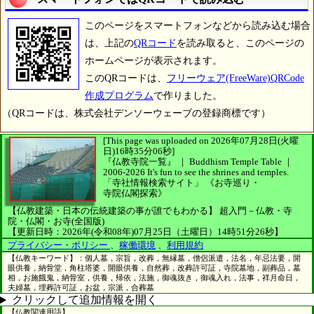
このページをスマートフォンなどから読み込む場合
は、上記の
QRコード
を読み取ると、このページの
ホームページが表示されます。
このQRコードは、
フリーウェア(FreeWare)QRCode
作成プログラム
で作りました。
（QRコードは、株式会社デンソーウェーブの登録商標です）
[This page was uploaded on 2026年07月28日(火曜
日)16時35分06秒]
『仏教寺院一覧』 ｜ Buddhism Temple Table
｜
2006-2026
It's fun to see
the shrines and temples.
「寺社情報検索サイト」
《お寺巡り・
寺院仏閣探索》
【仏教建築・日本の伝統建築の事が誰でもわかる】
超入門－仏教・寺
院・仏閣・お寺(全国版)
【更新日時：2026年(令和08年)07月25日（土曜日）14時51分26秒】
プライバシー・ポリシー
、
稼働環境
、
利用規約
【仏教キーワード】：個人墓，宗旨，改葬，無縁墓，僧侶派遣，法名，年忌法要，開
眼供養，納骨堂，角柱塔婆，開眼供養，自然葬，改葬許可証，寺院墓地，副葬品，墓
相，お施餓鬼，納骨室，供養，帰依，法施，御魂抜き，御魂入れ，法事，祥月命日，
夫婦墓，埋葬許可証，お盆，宗派，合葬墓
クリックして追加情報を開く
【仏教関連用語】