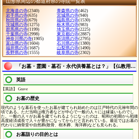
山形県周辺の都道府県の寺院一覧表
北海道の寺
(2340)
青森県の寺
(462)
岩手県の寺
(635)
宮城県の寺
(940)
秋田県の寺
(679)
福島県の寺
(1530)
茨城県の寺
(1275)
栃木県の寺
(983)
群馬県の寺
(1199)
埼玉県の寺
(2225)
千葉県の寺
(2998)
東京都の寺
(2887)
神奈川県の寺
(1905)
新潟県の寺
(2795)
富山県の寺
(1604)
石川県の寺
(1380)
福井県の寺
(1687)
山梨県の寺
(1490)
長野県の寺
(1555)
岐阜県の寺
(2302)
「お墓・霊園・墓石・永代供養墓とは？」【仏教用語
英語
【英語】 Grave
お墓の歴史
現代のような墓石を使ったお墓が建てられ始めたのは江戸時代の元禄年間の
頃である。ただ当時は権力者などが中心で一般の人々には縁遠いものでし
た。一般の人々がお墓を建てられるようになったのは、昭和の初期から戦後
高度経済成長で人々が豊かになってからだと言われている。最近ではお墓の
代わりに納骨堂や自然葬(散骨、樹木葬、海洋葬)なども見られる。
お墓詣りの目的とは