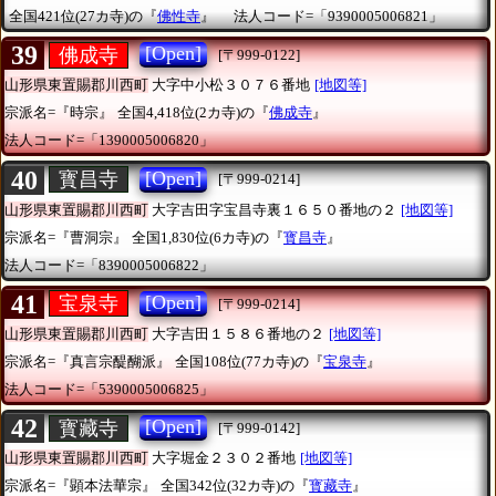
全国421位(27カ寺)の『
佛性寺
』
法人コード=「9390005006821」
39
[Open]
佛成寺
[〒999-0122]
山形県東置賜郡川西町
大字中小松３０７６番地
[地図等]
宗派名=『時宗』
全国4,418位(2カ寺)の『
佛成寺
』
法人コード=「1390005006820」
40
[Open]
寳昌寺
[〒999-0214]
山形県東置賜郡川西町
大字吉田字宝昌寺裏１６５０番地の２
[地図等]
宗派名=『曹洞宗』
全国1,830位(6カ寺)の『
寳昌寺
』
法人コード=「8390005006822」
41
[Open]
宝泉寺
[〒999-0214]
山形県東置賜郡川西町
大字吉田１５８６番地の２
[地図等]
宗派名=『真言宗醍醐派』
全国108位(77カ寺)の『
宝泉寺
』
法人コード=「5390005006825」
42
[Open]
寳藏寺
[〒999-0142]
山形県東置賜郡川西町
大字堀金２３０２番地
[地図等]
宗派名=『顕本法華宗』
全国342位(32カ寺)の『
寳藏寺
』