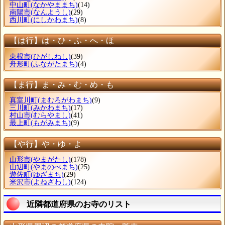
中山町
(なかやままち)
(14)
南陽市
(なんようし)
(29)
西川町
(にしかわまち)
(8)
【は行】は・ひ・ふ・へ・ほ
東根市
(ひがしねし)
(39)
舟形町
(ふながたまち)
(4)
【ま行】ま・み・む・め・も
真室川町
(まむろがわまち)
(9)
三川町
(みかわまち)
(17)
村山市
(むらやまし)
(41)
最上町
(もがみまち)
(9)
【や行】や・ゆ・よ
山形市
(やまがたし)
(178)
山辺町
(やまのべまち)
(25)
遊佐町
(ゆざまち)
(29)
米沢市
(よねざわし)
(124)
近隣都道府県のお寺のリスト