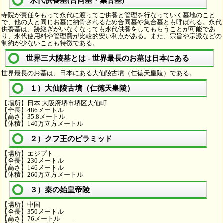
永代供養墓(合同墓・集合墓)
寺院が責任をもって永代に渡ってご供養と管理を行なっていく墓地のこと
で、他の人と同じお墓に納骨されるため合同墓や集合墓とも呼ばれる。永代
供養墓は、跡継ぎがいなくなっても永代供養をしてもらうことが可能であ
り、永代使用料や管理費が比較的安い利点がある。また、宗旨や宗派などの
制約が少ないことも特徴である。
世界三大陵墓とは - 世界最長のお墓は日本にある
世界最長のお墓は、日本にある大仙陵古墳（仁徳天皇陵）である。
１）大仙陵古墳（仁徳天皇陵）
【場所】日本 大阪府堺市堺区大仙町
【全長】486メートル
【高さ】35.8メートル
【体積】140万立方メートル
２）クフ王のピラミッド
【場所】エジプト
【全長】230メートル
【高さ】146メートル
【体積】260万立方メートル
３）秦の始皇帝陵
【場所】中国
【全長】350メートル
【高さ】76メートル