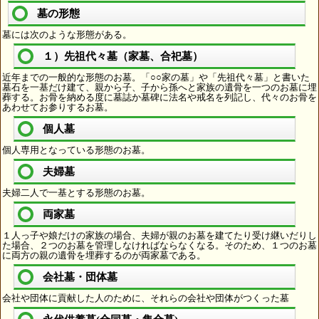
墓の形態
墓には次のような形態がある。
１）先祖代々墓（家墓、合祀墓）
近年までの一般的な形態のお墓。「○○家の墓」や「先祖代々墓」と書いた
墓石を一基だけ建て、親から子、子から孫へと家族の遺骨を一つのお墓に埋
葬する。お骨を納める度に墓誌か墓碑に法名や戒名を列記し、代々のお骨を
あわせてお参りするお墓。
個人墓
個人専用となっている形態のお墓。
夫婦墓
夫婦二人で一基とする形態のお墓。
両家墓
１人っ子や娘だけの家族の場合、夫婦が親のお墓を建てたり受け継いだりし
た場合、２つのお墓を管理しなければならなくなる。そのため、１つのお墓
に両方の親の遺骨を埋葬するのが両家墓である。
会社墓・団体墓
会社や団体に貢献した人のために、それらの会社や団体がつくった墓