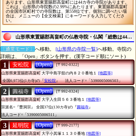
あります。山形県東置賜郡高畠町には44カ寺の寺院があります。
これは、山形県の寺院数の2.99%にあたります。東置賜郡高畠町
の全国市区町村での寺院数は、第558位です。個別に調べたい場
合は、メニューの【全文検索】にキーワードを入力してくださ
い。
山形県東置賜郡高畠町の仏教寺院・仏閣「総数は44カ
〔通常モード〕
へ移動。
[山形県の寺院一覧]
へ移動。寺院の
詳細は、「Open」ボタンを押す。(漢字コード順にソート)
1
[Open]
安松院
[〒992-0322]
山形県東置賜郡高畠町
大字中島字舘の内８２０番地１
[地図等]
全国6,973位(1カ寺)の『
安松院
』
法人コード=「5390005006503」
2
[Open]
圓福寺
[〒992-0324]
山形県東置賜郡高畠町
大字入生田５６３番地１
[地図等]
宗派名=『曹洞宗』
全国37位(130カ寺)の『
圓福寺
』
法人コード=「5390005006511」
3
[Open]
延明院
[〒999-2177]
山形県東置賜郡高畠町
大字小其塚１１３０番地
[地図等]