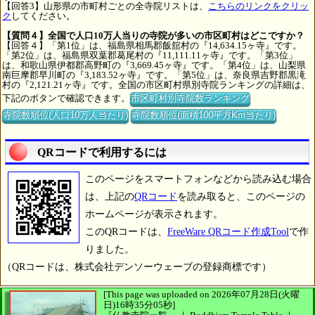
【回答3】山形県の市町村ごとの全寺院リストは、
こちらのリンクをクリッ
ク
してください。
【質問４】全国で人口10万人当りの寺院が多いの市区町村はどこですか？
【回答４】「第1位」は、福島県相馬郡飯舘村の『14,634.15ヶ寺』です。
「第2位」は、福島県双葉郡葛尾村の『11,111.11ヶ寺』です。「第3位」
は、和歌山県伊都郡高野町の『3,669.45ヶ寺』です。「第4位」は、山梨県
南巨摩郡早川町の『3,183.52ヶ寺』です。「第5位」は、奈良県吉野郡黒滝
村の『2,121.21ヶ寺』です。全国の市区町村県別寺院ランキングの詳細は、
下記のボタンで確認できます。
市区町村別寺院数ランキング
寺院数順位(人口10万人当たり)
寺院数順位(面積100平方Km当たり)
QRコードで利用するには
このページをスマートフォンなどから読み込む場合
は、上記の
QRコード
を読み取ると、このページの
ホームページが表示されます。
このQRコードは、
FreeWare QRコード作成Tool
で作
りました。
（QRコードは、株式会社デンソーウェーブの登録商標です）
[This page was uploaded on 2026年07月28日(火曜
日)16時35分05秒]