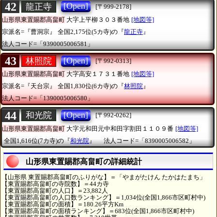
42
[Open]
龍正寺
[〒999-2178]
山形県東置賜郡高畠町
大字上平柳３０３番地
[地図等]
宗派名=『曹洞宗』
全国2,175位(5カ寺)の『
龍正寺
』
法人コード=「9390005006581」
43
[Open]
林照院
[〒992-0313]
山形県東置賜郡高畠町
大字高安１７３１番地
[地図等]
宗派名=『天台宗』
全国1,830位(6カ寺)の『
林照院
』
法人コード=「1390005006580」
44
[Open]
和光院
[〒992-0262]
山形県東置賜郡高畠町
大字元和田元中和田字割田１１０９番
[地図等]
全国1,616位(7カ寺)の『
和光院
』
法人コード=「8390005006582」
山形県東置賜郡高畠町の詳細統計
【山形県 東置賜郡高畠町のふりがな】＝「やまがたけん たかはたまち」
【東置賜郡高畠町の寺院数】＝44カ寺
【東置賜郡高畠町の人口】＝23,882人
【東置賜郡高畠町の人口数ランキング】＝1,034位(全国1,866市区町村中)
【東置賜郡高畠町の面積】＝180.26平方Km
【東置賜郡高畠町の面積ランキング】＝683位(全国1,866市区町村中)