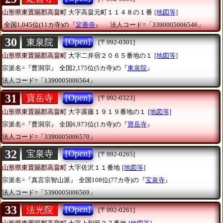
山形県東置賜郡高畠町
大字高畠元町１１４８の１番
[地図等]
全国1,045位(11カ寺)の『
定善寺
』
法人コード=「3390005006546」
30
[Open]
東泉院
[〒992-0301]
山形県東置賜郡高畠町
大字二井宿２０６５番地の１
[地図等]
宗派名=『曹洞宗』
全国2,175位(5カ寺)の『
東泉院
』
法人コード=「1390005006564」
31
[Open]
寶岳寺
[〒992-0323]
山形県東置賜郡高畠町
大字露藤１９１９番地の１
[地図等]
宗派名=『曹洞宗』
全国6,973位(1カ寺)の『
寶岳寺
』
法人コード=「3390005006570」
32
[Open]
宝泉寺
[〒992-0265]
山形県東置賜郡高畠町
大字佐沢１１番地
[地図等]
宗派名=『真言宗智山派』
全国108位(77カ寺)の『
宝泉寺
』
法人コード=「5390005006569」
33
[Open]
法光院
[〒992-0261]