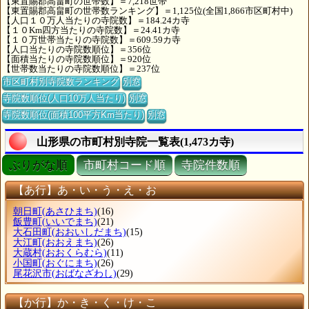
【東置賜郡高畠町の世帯数】＝7,218世帯
【東置賜郡高畠町の世帯数ランキング】＝1,125位(全国1,866市区町村中)
【人口１０万人当たりの寺院数】＝184.24カ寺
【１０Km四方当たりの寺院数】＝24.41カ寺
【１０万世帯当たりの寺院数】＝609.59カ寺
【人口当たりの寺院数順位】＝356位
【面積当たりの寺院数順位】＝920位
【世帯数当たりの寺院数順位】＝237位
市区町村別寺院数ランキング
別窓
寺院数順位(人口10万人当たり)
別窓
寺院数順位(面積100平方Km当たり)
別窓
山形県の市町村別寺院一覧表(1,473カ寺)
ぶりがな順
市町村コード順
寺院件数順
【あ行】あ・い・う・え・お
朝日町
(あさひまち)
(16)
飯豊町
(いいでまち)
(21)
大石田町
(おおいしだまち)
(15)
大江町
(おおえまち)
(26)
大蔵村
(おおくらむら)
(11)
小国町
(おぐにまち)
(26)
尾花沢市
(おばなざわし)
(29)
【か行】か・き・く・け・こ