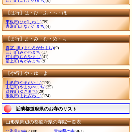
西川町
(にしかわまち)
(8)
【は行】は・ひ・ふ・へ・ほ
東根市
(ひがしねし)
(39)
舟形町
(ふながたまち)
(4)
【ま行】ま・み・む・め・も
真室川町
(まむろがわまち)
(9)
三川町
(みかわまち)
(17)
村山市
(むらやまし)
(41)
最上町
(もがみまち)
(9)
【や行】や・ゆ・よ
山形市
(やまがたし)
(178)
山辺町
(やまのべまち)
(25)
遊佐町
(ゆざまち)
(29)
米沢市
(よねざわし)
(124)
近隣都道府県のお寺のリスト
山形県周辺の都道府県の寺院一覧表
北海道の寺
(2340)
青森県の寺
(462)