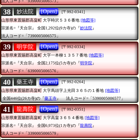
法人コード=「9390005006573」
38
[Open]
妙法院
[〒992-0341]
山形県東置賜郡高畠町
大字時沢５３６番地
[地図等]
宗派名=『天台宗』
全国1,292位(9カ寺)の『
妙法院
』
法人コード=「7390005006575」
39
[Open]
明学院
[〒992-0334]
山形県東置賜郡高畠町
大字一本柳１３５７番地
[地図等]
宗派名=『天台宗』
全国2,175位(5カ寺)の『
明学院
』
法人コード=「6390005006576」
40
[Open]
藥王寺
[〒992-0264]
山形県東置賜郡高畠町
大字馬頭字上光田３６５の１番地
[地図等]
全国446位(26カ寺)の『
藥王寺
』
法人コード=「5390005006577」
41
[Open]
龍壽院
[〒992-0351]
山形県東置賜郡高畠町
大字高畠３６５４番地
[地図等]
宗派名=『天台宗』
全国6,973位(1カ寺)の『
龍壽院
』
法人コード=「3390005006579」