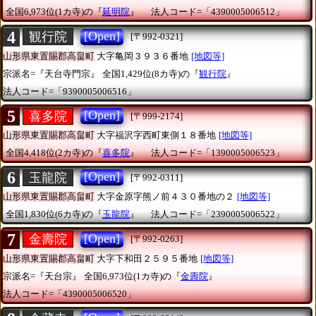
全国6,973位(1カ寺)の『
延明院
』
法人コード=「4390005006512」
4
[Open]
観行院
[〒992-0321]
山形県東置賜郡高畠町
大字亀岡３９３６番地
[地図等]
宗派名=『天台寺門宗』
全国1,429位(8カ寺)の『
観行院
』
法人コード=「9390005006516」
5
[Open]
喜多院
[〒999-2174]
山形県東置賜郡高畠町
大字福沢字西町東側１８番地
[地図等]
全国4,418位(2カ寺)の『
喜多院
』
法人コード=「1390005006523」
6
[Open]
玉龍院
[〒992-0311]
山形県東置賜郡高畠町
大字金原字熊ノ前４３０番地の２
[地図等]
全国1,830位(6カ寺)の『
玉龍院
』
法人コード=「2390005006522」
7
[Open]
金壽院
[〒992-0263]
山形県東置賜郡高畠町
大字下和田２５９５番地
[地図等]
宗派名=『天台宗』
全国6,973位(1カ寺)の『
金壽院
』
法人コード=「4390005006520」