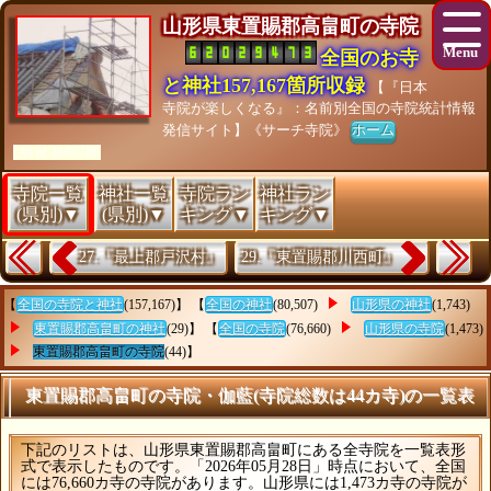
山形県東置賜郡高畠町の寺院
全国のお寺
と神社157,167箇所収録
【『日本
寺院が楽しくなる』：名前別全国の寺院統計情報
発信サイト】《サーチ寺院》
ホーム
[As of 26/07/28]
寺院一覧
神社一覧
寺院ラン
神社ラン
(県別)▼
(県別)▼
キング▼
キング▼
27.『最上郡戸沢村』
29.『東置賜郡川西町』
【
全国の寺院と神社
(157,167)】 【
全国の神社
(80,507)
山形県の神社
(1,743)
東置賜郡高畠町の神社
(29)】 【
全国の寺院
(76,660)
山形県の寺院
(1,473)
東置賜郡高畠町の寺院
(44)】
東置賜郡高畠町の寺院・伽藍(寺院総数は44カ寺)の一覧表
下記のリストは、山形県東置賜郡高畠町にある全寺院を一覧表形
式で表示したものです。「2026年05月28日」時点において、全国
には76,660カ寺の寺院があります。山形県には1,473カ寺の寺院が