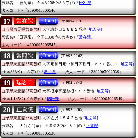
宗派名=『曹洞宗』
全国3,258位(3カ寺)の『
松岩院
』
法人コード=「9390005006540」
17
[Open]
常在院
[〒999-2176]
山形県東置賜郡高畠町
大字糠野目１６９２番地
[地図等]
宗派名=『日蓮宗』
全国1,830位(6カ寺)の『
常在院
』
法人コード=「4390005006545」
18
[Open]
常照院
[〒992-0262]
山形県東置賜郡高畠町
大字元和田元中和田字割田２６７０番の１
[地図等]
全国833位(14カ寺)の『
常照院
』
法人コード=「2390005006539」
19
[Open]
瑞岩寺
[〒992-0343]
山形県東置賜郡高畠町
大字根岸字屋敷根５８７番地
[地図等]
全国1,145位(10カ寺)の『
瑞岩寺
』
法人コード=「9390005006549」
20
[Open]
正覚院
[〒992-0265]
山形県東置賜郡高畠町
大字佐沢１８４３番地
[地図等]
宗派名=『天台寺門宗』
全国312位(35カ寺)の『
正覚院
』
法人コード=「3390005006538」