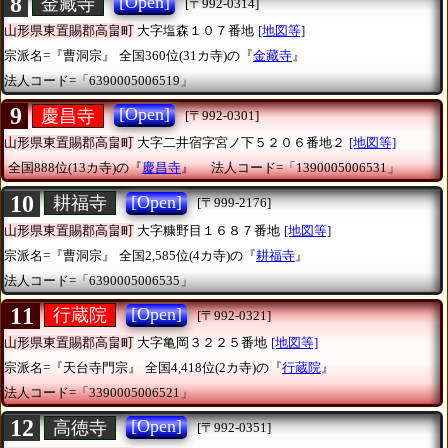
8
[Open]
金藏寺
[〒992-0314]
山形県東置賜郡高畠町
大字塩森１０７番地
[地図等]
宗派名=『曹洞宗』
全国360位(31カ寺)の『
金藏寺
』
法人コード=「6390005006519」
9
[Open]
慶昌寺
[〒992-0301]
山形県東置賜郡高畠町
大字二井宿字宮ノ下５２０６番地２
[地図等]
全国888位(13カ寺)の『
慶昌寺
』
法人コード=「1390005006531」
10
[Open]
耕福寺
[〒999-2176]
山形県東置賜郡高畠町
大字糠野目１６８７番地
[地図等]
宗派名=『曹洞宗』
全国2,585位(4カ寺)の『
耕福寺
』
法人コード=「6390005006535」
11
[Open]
行蔵院
[〒992-0321]
山形県東置賜郡高畠町
大字亀岡３２２５番地
[地図等]
宗派名=『天台寺門宗』
全国4,418位(2カ寺)の『
行蔵院
』
法人コード=「3390005006521」
12
[Open]
高徳寺
[〒992-0351]