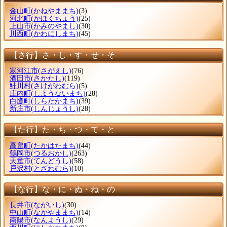
金山町
(かねやままち)
(3)
河北町
(かほくちょう)
(25)
上山市
(かみのやまし)
(30)
川西町
(かわにしまち)
(45)
【さ行】さ・し・す・せ・そ
寒河江市
(さがえし)
(76)
酒田市
(さかたし)
(119)
鮭川村
(さけがわむら)
(5)
庄内町
(しようないまち)
(28)
白鷹町
(しらたかまち)
(39)
新庄市
(しんじょうし)
(28)
【た行】た・ち・つ・て・と
高畠町
(たかはたまち)
(44)
鶴岡市
(つるおかし)
(263)
天童市
(てんどうし)
(58)
戸沢村
(とざわむら)
(10)
【な行】な・に・ぬ・ね・の
長井市
(ながいし)
(30)
中山町
(なかやままち)
(14)
南陽市
(なんようし)
(29)