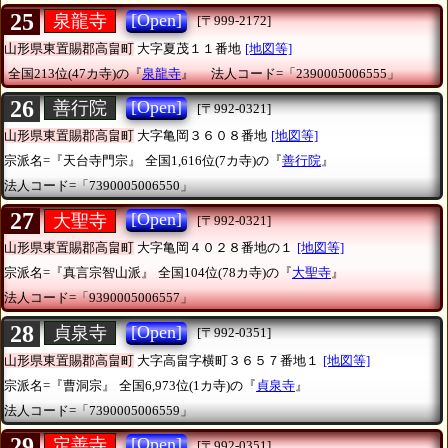
25
[Open]
泉龍寺
[〒999-2172]
山形県東置賜郡高畠町
大字夏茂１１番地
[地図等]
全国213位(47カ寺)の『
泉龍寺
』
法人コード=「2390005006555」
26
[Open]
善行院
[〒992-0321]
山形県東置賜郡高畠町
大字亀岡３６０８番地
[地図等]
宗派名=『天台寺門宗』
全国1,616位(7カ寺)の『
善行院
』
法人コード=「7390005006550」
27
[Open]
大聖寺
[〒992-0321]
山形県東置賜郡高畠町
大字亀岡４０２８番地の１
[地図等]
宗派名=『真言宗智山派』
全国104位(78カ寺)の『
大聖寺
』
法人コード=「9390005006557」
28
[Open]
貞泉寺
[〒992-0351]
山形県東置賜郡高畠町
大字高畠字横町３６５７番地１
[地図等]
宗派名=『曹洞宗』
全国6,973位(1カ寺)の『
貞泉寺
』
法人コード=「7390005006559」
29
[Open]
定善寺
[〒992-0351]