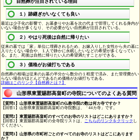
自然葬が注目されている理由
１）跡継ぎがいなくても良い
最近は少子化の影響で、お墓参りやお墓を次の代まで管理してくれる身内が
いない場合が多くなり、その必要がない自然葬が注目されている。
２）やはり死後は自然に帰りたい
従来の墓では「家」単位に埋葬されるため、お嫁入りした女性から夫の墓に
入りたくない場合や、１人で静かに永眠したいなどの希望が多くなってい
る。また、死後は自然に帰りたい人の希望満たすことができる。
３）価格がお値打ちである
自然葬の相場は従来のお墓の半分から数分の１程度で済み、また管理費がい
らない場合がほとんどであるため価格がお値打ちである。
詳細はこのリンク【自然葬とは？】
山形県東置賜郡高畠町の寺院についてのよくある質問
【質問1】山形県東置賜郡高畠町の仏教寺院の数は何カ寺ですか？
【回答1】山形県東置賜郡高畠町の寺院数は、「44カ寺」です。
【質問2】東置賜郡高畠町のすべてのお寺のリストはどこにありますか？
【回答2】東置賜郡高畠町の全寺院リストは、
こちらのリンクをクリック
し
てください。
【質問3】山形県の市町村ごとのすべてのお寺のリストはどこにあります
か？