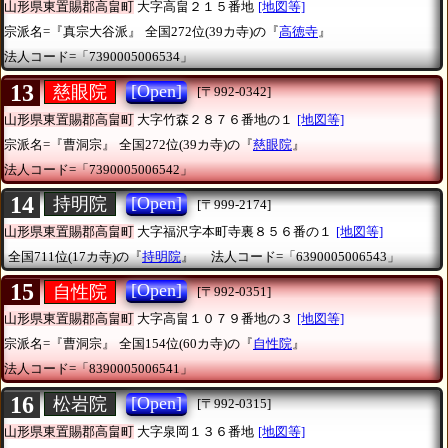
山形県東置賜郡高畠町
大字高畠２１５番地
[地図等]
宗派名=『真宗大谷派』
全国272位(39カ寺)の『
高徳寺
』
法人コード=「7390005006534」
13
[Open]
慈眼院
[〒992-0342]
山形県東置賜郡高畠町
大字竹森２８７６番地の１
[地図等]
宗派名=『曹洞宗』
全国272位(39カ寺)の『
慈眼院
』
法人コード=「7390005006542」
14
[Open]
持明院
[〒999-2174]
山形県東置賜郡高畠町
大字福沢字本町寺裏８５６番の１
[地図等]
全国711位(17カ寺)の『
持明院
』
法人コード=「6390005006543」
15
[Open]
自性院
[〒992-0351]
山形県東置賜郡高畠町
大字高畠１０７９番地の３
[地図等]
宗派名=『曹洞宗』
全国154位(60カ寺)の『
自性院
』
法人コード=「8390005006541」
16
[Open]
松岩院
[〒992-0315]
山形県東置賜郡高畠町
大字泉岡１３６番地
[地図等]