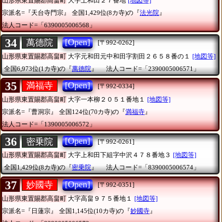
山形県東置賜郡高畠町
大字上和田２７番地
[地図等]
宗派名=『天台寺門宗』
全国1,429位(8カ寺)の『
法光院
』
法人コード=「6390005006568」
34
[Open]
萬德院
[〒992-0262]
山形県東置賜郡高畠町
大字元和田元中和田字割田２６５８番の１
[地図等]
全国6,973位(1カ寺)の『
萬德院
』
法人コード=「2390005006571」
35
[Open]
満福寺
[〒992-0334]
山形県東置賜郡高畠町
大字一本柳２０５１番地１
[地図等]
宗派名=『曹洞宗』
全国124位(70カ寺)の『
満福寺
』
法人コード=「1390005006572」
36
[Open]
密乗院
[〒992-0261]
山形県東置賜郡高畠町
大字上和田下組字中沢４７８番地３
[地図等]
全国1,429位(8カ寺)の『
密乗院
』
法人コード=「8390005006574」
37
[Open]
妙國寺
[〒992-0351]
山形県東置賜郡高畠町
大字高畠９７５番地１
[地図等]
宗派名=『日蓮宗』
全国1,145位(10カ寺)の『
妙國寺
』