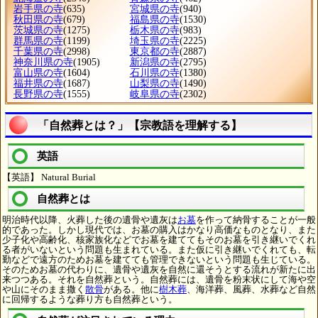
岩手県の寺
(635)
宮城県の寺
(940)
秋田県の寺
(679)
福島県の寺
(1530)
茨城県の寺
(1275)
栃木県の寺
(983)
群馬県の寺
(1199)
埼玉県の寺
(2225)
千葉県の寺
(2998)
東京都の寺
(2887)
神奈川県の寺
(1905)
新潟県の寺
(2795)
富山県の寺
(1604)
石川県の寺
(1380)
福井県の寺
(1687)
山梨県の寺
(1490)
長野県の寺
(1555)
岐阜県の寺
(2302)
「自然葬とは？」【宗教語を理解する】
英語
【英語】 Natural Burial
自然葬とは
明治時代以降、火葬した後の遺骨や遺灰は
お墓
を作って納骨することが一般
的であった。しかし現代では、お墓の購入はかなり高価なものとなり、また
少子化や高齢化、核家族化などでお墓を建ててもそのお墓を引き継いでくれ
る者がいないという問題も生まれている。また仮に引き継いでくれても、転
勤などで遠方のためお墓を建てても管理できないという問題も生じている。
そのためお墓の代わりに、遺骨や遺灰を自然に還そうとする流れが新たに出
来つつある。それを自然葬という。自然葬には、遺骨を粉末状にして海や空
や山にそのまま撒く
散骨
がある。他に
樹木葬
、海洋葬、風葬、水葬など自然
に回帰するような葬り方も自然葬という。