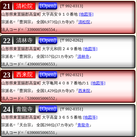
21
[Open]
清松院
[〒992-0313]
山形県東置賜郡高畠町
大字高安９１０番地
[地図等]
宗派名=『曹洞宗』
全国6,973位(1カ寺)の『
清松院
』
法人コード=「3390005006554」
22
[Open]
清林寺
[〒992-0262]
山形県東置賜郡高畠町
大字元和田２４９番地
[地図等]
宗派名=『曹洞宗』
全国557位(21カ寺)の『
清林寺
』
法人コード=「4390005006553」
23
[Open]
西来院
[〒992-0321]
山形県東置賜郡高畠町
大字亀岡４０８７番地の１
[地図等]
宗派名=『曹洞宗』
全国1,429位(8カ寺)の『
西来院
』
法人コード=「5390005006552」
24
[Open]
青龍寺
[〒992-0351]
山形県東置賜郡高畠町
大字高畠３６５５番地
[地図等]
宗派名=『天台宗』
全国298位(37カ寺)の『
青龍寺
』
法人コード=「6390005006551」