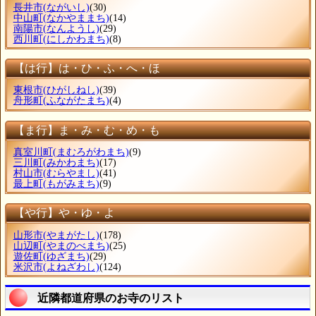
長井市
(ながいし)
(30)
中山町
(なかやままち)
(14)
南陽市
(なんようし)
(29)
西川町
(にしかわまち)
(8)
【は行】は・ひ・ふ・へ・ほ
東根市
(ひがしねし)
(39)
舟形町
(ふながたまち)
(4)
【ま行】ま・み・む・め・も
真室川町
(まむろがわまち)
(9)
三川町
(みかわまち)
(17)
村山市
(むらやまし)
(41)
最上町
(もがみまち)
(9)
【や行】や・ゆ・よ
山形市
(やまがたし)
(178)
山辺町
(やまのべまち)
(25)
遊佐町
(ゆざまち)
(29)
米沢市
(よねざわし)
(124)
近隣都道府県のお寺のリスト