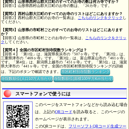
【質問1】山形県西村山郡大江町のすべてのお寺の数は何カ寺ですか？
【回答1】山形県西村山郡大江町のお寺の数は、「26カ寺」です。
【質問2】西村山郡大江町のすべてのお寺のリストはどこにありますか？
【回答2】西村山郡大江町のお寺の一覧表は、
こちらのリンクをクリック
し
てください。
【質問3】山形県の市町村ごとのすべてのお寺のリストはどこにあります
か？
【回答3】山形県の市町村ごとのお寺の一覧表は、
こちらのリンクをクリッ
ク
してください。
【質問４】全国の市区町村別寺院数ランキングは？
【回答４】「第1位」は、滋賀県長浜市の『507ヶ寺』です。「第2位」は、
三重県津市の『469ヶ寺』です。「第3位」は、富山県富山市の『461ヶ寺』
です。「第4位」は、新潟県上越市の『451ヶ寺』です。「第5位」は、滋賀
県大津市の『441ヶ寺』です。全国の市区町村県別寺院ランキングの詳細
は、下記のボタンで確認できます。
市区町村別寺院数ランキング
寺院数順位(人口10万人当たり)
寺院数順位(面積100平方Km当たり)
スマートフォンで使うには
このページをスマートフォンなどから読み込む場合
は、上記の
QRコード
を読み取ると、このページの
ホームページが表示されます。
このQRコードは、
フリーソフトQRコード生成ツー