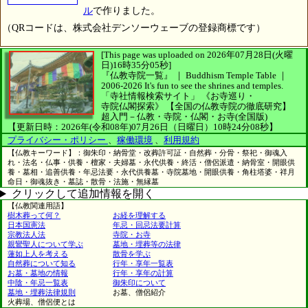
ル
で作りました。
（QRコードは、株式会社デンソーウェーブの登録商標です）
[This page was uploaded on 2026年07月28日(火曜
日)16時35分05秒]
『仏教寺院一覧』 ｜ Buddhism Temple Table
｜
2006-2026
It's fun to see
the shrines and temples.
「寺社情報検索サイト」
《お寺巡り・
寺院仏閣探索》
【全国の仏教寺院の徹底研究】
超入門－仏教・寺院・仏閣・お寺(全国版)
【更新日時：2026年(令和08年)07月26日（日曜日）10時24分08秒】
プライバシー・ポリシー
、
稼働環境
、
利用規約
【仏教キーワード】：御朱印・納骨堂・改葬許可証・自然葬・分骨・祭祀・御魂入
れ・法名・仏事・供養・檀家・夫婦墓・永代供養・終活・僧侶派遣・納骨室・開眼供
養・墓相・追善供養・年忌法要・永代供養墓・寺院墓地・開眼供養・角柱塔婆・祥月
命日・御魂抜き・墓誌・散骨・法施・無縁墓
クリックして追加情報を開く
【仏教関連用語】
樹木葬って何？
お経を理解する
日本国憲法
年忌・回忌法要計算
宗教法人法
寺院・お寺
親鸞聖人について学ぶ
墓地・埋葬等の法律
蓮如上人を考える
散骨を学ぶ
自然葬について知る
行年・享年一覧表
お墓・墓地の情報
行年・享年の計算
中陰・年忌一覧表
御朱印について
墓地・埋葬法律規則
お墓、僧侶紹介
火葬場、僧侶便とは