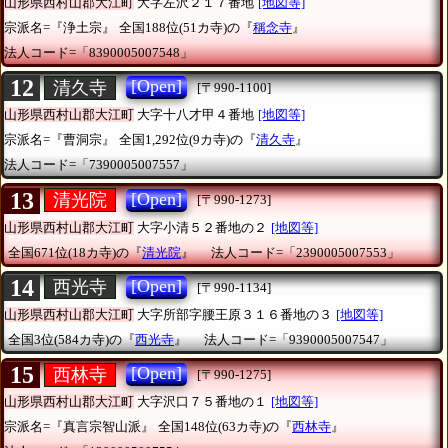
山形県西村山郡大江町
大字左沢２１７番地
[地図等]
宗派名=『浄土宗』
全国188位(51カ寺)の『
稱念寺
』
法人コード=「8390005007548」
12
[Open]
清久寺
[〒990-1100]
山形県西村山郡大江町
大字十八才甲４番地
[地図等]
宗派名=『曹洞宗』
全国1,292位(9カ寺)の『
清久寺
』
法人コード=「7390005007557」
13
[Open]
清光院
[〒990-1273]
山形県西村山郡大江町
大字小清５２番地の２
[地図等]
全国671位(18カ寺)の『
清光院
』
法人コード=「2390005007553」
14
[Open]
西光寺
[〒990-1134]
山形県西村山郡大江町
大字所部字腰王原３１６番地の３
[地図等]
全国3位(584カ寺)の『
西光寺
』
法人コード=「9390005007547」
15
[Open]
西林寺
[〒990-1275]
山形県西村山郡大江町
大字沢口７５番地の１
[地図等]
宗派名=『真言宗智山派』
全国148位(63カ寺)の『
西林寺
』