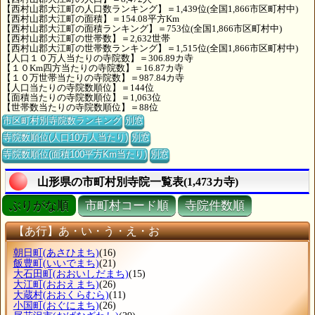
【西村山郡大江町の人口数ランキング】＝1,439位(全国1,866市区町村中)
【西村山郡大江町の面積】＝154.08平方Km
【西村山郡大江町の面積ランキング】＝753位(全国1,866市区町村中)
【西村山郡大江町の世帯数】＝2,632世帯
【西村山郡大江町の世帯数ランキング】＝1,515位(全国1,866市区町村中)
【人口１０万人当たりの寺院数】＝306.89カ寺
【１０Km四方当たりの寺院数】＝16.87カ寺
【１０万世帯当たりの寺院数】＝987.84カ寺
【人口当たりの寺院数順位】＝144位
【面積当たりの寺院数順位】＝1,063位
【世帯数当たりの寺院数順位】＝88位
市区町村別寺院数ランキング
別窓
寺院数順位(人口10万人当たり)
別窓
寺院数順位(面積100平方Km当たり)
別窓
山形県の市町村別寺院一覧表(1,473カ寺)
ぶりがな順
市町村コード順
寺院件数順
【あ行】あ・い・う・え・お
朝日町
(あさひまち)
(16)
飯豊町
(いいでまち)
(21)
大石田町
(おおいしだまち)
(15)
大江町
(おおえまち)
(26)
大蔵村
(おおくらむら)
(11)
小国町
(おぐにまち)
(26)