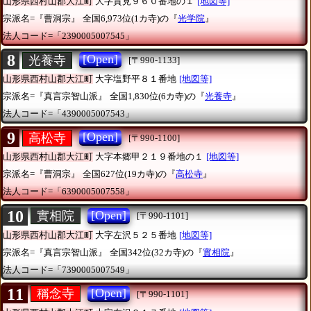
山形県西村山郡大江町
大字貫見９６０番地の１
[地図等]
宗派名=『曹洞宗』
全国6,973位(1カ寺)の『
光学院
』
法人コード=「2390005007545」
8
[Open]
光養寺
[〒990-1133]
山形県西村山郡大江町
大字塩野平８１番地
[地図等]
宗派名=『真言宗智山派』
全国1,830位(6カ寺)の『
光養寺
』
法人コード=「4390005007543」
9
[Open]
高松寺
[〒990-1100]
山形県西村山郡大江町
大字本郷甲２１９番地の１
[地図等]
宗派名=『曹洞宗』
全国627位(19カ寺)の『
高松寺
』
法人コード=「6390005007558」
10
[Open]
實相院
[〒990-1101]
山形県西村山郡大江町
大字左沢５２５番地
[地図等]
宗派名=『真言宗智山派』
全国342位(32カ寺)の『
實相院
』
法人コード=「7390005007549」
11
[Open]
稱念寺
[〒990-1101]