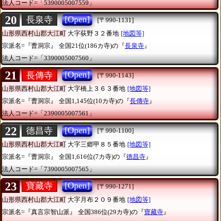
法人コード=「5390005007559」
20
[Open]
長泉寺
[〒990-1131]
山形県西村山郡大江町
大字荻野３２番地
[地図等]
宗派名=『曹洞宗』
全国21位(186カ寺)の『
長泉寺
』
法人コード=「3390005007560」
21
[Open]
長傳寺
[〒990-1143]
山形県西村山郡大江町
大字橋上３６３番地
[地図等]
宗派名=『曹洞宗』
全国1,145位(10カ寺)の『
長傳寺
』
法人コード=「2390005007561」
22
[Open]
德昌寺
[〒990-1100]
山形県西村山郡大江町
大字三郷甲８５番地
[地図等]
宗派名=『曹洞宗』
全国1,616位(7カ寺)の『
德昌寺
』
法人コード=「7390005007565」
23
[Open]
寶藏寺
[〒990-1271]
山形県西村山郡大江町
大字月布２０９番地
[地図等]
宗派名=『真言宗智山派』
全国386位(29カ寺)の『
寶藏寺
』