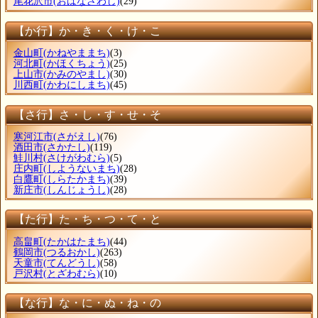
尾花沢市
(おばなざわし)
(29)
【か行】か・き・く・け・こ
金山町
(かねやままち)
(3)
河北町
(かほくちょう)
(25)
上山市
(かみのやまし)
(30)
川西町
(かわにしまち)
(45)
【さ行】さ・し・す・せ・そ
寒河江市
(さがえし)
(76)
酒田市
(さかたし)
(119)
鮭川村
(さけがわむら)
(5)
庄内町
(しようないまち)
(28)
白鷹町
(しらたかまち)
(39)
新庄市
(しんじょうし)
(28)
【た行】た・ち・つ・て・と
高畠町
(たかはたまち)
(44)
鶴岡市
(つるおかし)
(263)
天童市
(てんどうし)
(58)
戸沢村
(とざわむら)
(10)
【な行】な・に・ぬ・ね・の