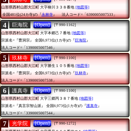
山形県西村山郡大江町
大字柳川３３８番地
[地図等]
全国481位(24カ寺)の『
永林寺
』
法人コード=「6390005007533」
4
[Open]
巨海院
[〒990-1162]
山形県西村山郡大江町
大字本郷己７番地
[地図等]
宗派名=『曹洞宗』
全国6,973位(1カ寺)の『
巨海院
』
法人コード=「1390005007546」
5
[Open]
玖林寺
[〒990-1100]
山形県西村山郡大江町
大字勝生１０５番地
[地図等]
宗派名=『曹洞宗』
全国6,973位(1カ寺)の『
玖林寺
』
法人コード=「1390005007538」
6
[Open]
護真寺
[〒990-1100]
山形県西村山郡大江町
大字三郷丙３８７番地
[地図等]
宗派名=『真言宗智山派』
全国6,973位(1カ寺)の『
護真寺
』
法人コード=「3390005007544」
7
[Open]
光学院
[〒990-1272]