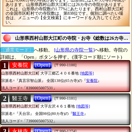
には76,660カ寺の寺院があります。山形県には1,473カ寺の寺院が
あります。山形県西村山郡大江町には26カ寺の寺院があります。
これは、山形県の寺院数の1.77%にあたります。西村山郡大江町
の全国市区町村での寺院数は、第838位です。個別に調べたい場
合は、メニューの【全文検索】にキーワードを入力してくださ
い。
山形県西村山郡大江町の寺院・お寺《総数は26カ寺》
〔通常モード〕
へ移動。
[山形県の寺院一覧]
へ移動。寺院の
詳細は、「Open」ボタンを押す。(漢字コード順にソート)
1
[Open]
安養院
[〒990-1100]
山形県西村山郡大江町
大字三郷乙４０６番地
[地図等]
宗派名=『真言宗智山派』
全国138位(65カ寺)の『
安養院
』
法人コード=「8390005007531」
2
[Open]
醫王寺
[〒990-1101]
山形県西村山郡大江町
大字左沢４６１番地
[地図等]
宗派名=『天台宗』
全国98位(80カ寺)の『
醫王寺
』
法人コード=「7390005007532」
3
[Open]
永林寺
[〒990-1274]