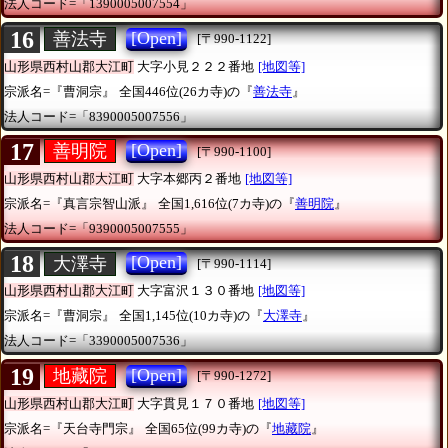
法人コード=「1390005007554」
16
[Open]
善法寺
[〒990-1122]
山形県西村山郡大江町
大字小見２２２番地
[地図等]
宗派名=『曹洞宗』
全国446位(26カ寺)の『
善法寺
』
法人コード=「8390005007556」
17
[Open]
善明院
[〒990-1100]
山形県西村山郡大江町
大字本郷丙２番地
[地図等]
宗派名=『真言宗智山派』
全国1,616位(7カ寺)の『
善明院
』
法人コード=「9390005007555」
18
[Open]
大澤寺
[〒990-1114]
山形県西村山郡大江町
大字富沢１３０番地
[地図等]
宗派名=『曹洞宗』
全国1,145位(10カ寺)の『
大澤寺
』
法人コード=「3390005007536」
19
[Open]
地藏院
[〒990-1272]
山形県西村山郡大江町
大字貫見１７０番地
[地図等]
宗派名=『天台寺門宗』
全国65位(99カ寺)の『
地藏院
』