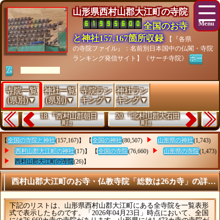
山形県西村山郡大江町の寺院
全国のお寺
と神社157,167箇所収録
【『各県
の寺院ファイル』：名前別日本国中の仏閣・寺院
ランキング発信サイト】《サーチ寺院》
ホー
ム
[As of 26/07/28]
寺院一覧
神社一覧
寺院ラン
神社ラン
(県別)▼
(県別)▼
キング▼
キング▼
18.『西村山郡朝日
20.『北村山郡大石田
町』
町』
【
全国の寺院と神社
(157,167)】 【
全国の神社
(80,507)
山形県の神社
(1,743)
西村山郡大江町の神社
(17)】 【
全国の寺院
(76,660)
山形県の寺院
(1,473)
西村山郡大江町の寺院
(26)】
西村山郡大江町のお寺・仏教寺院「総数は26カ寺」の詳細
下記のリストは、山形県西村山郡大江町にある全寺院を一覧表形
式で表示したものです。「2026年04月23日」時点において、全国