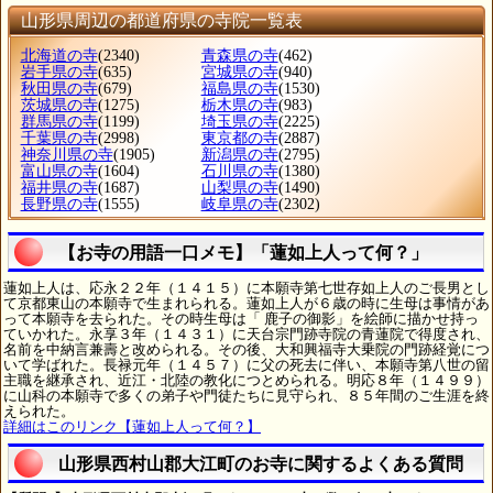
山形県周辺の都道府県の寺院一覧表
北海道の寺
(2340)
青森県の寺
(462)
岩手県の寺
(635)
宮城県の寺
(940)
秋田県の寺
(679)
福島県の寺
(1530)
茨城県の寺
(1275)
栃木県の寺
(983)
群馬県の寺
(1199)
埼玉県の寺
(2225)
千葉県の寺
(2998)
東京都の寺
(2887)
神奈川県の寺
(1905)
新潟県の寺
(2795)
富山県の寺
(1604)
石川県の寺
(1380)
福井県の寺
(1687)
山梨県の寺
(1490)
長野県の寺
(1555)
岐阜県の寺
(2302)
【お寺の用語一口メモ】「蓮如上人って何？」
蓮如上人は、応永２２年（１４１５）に本願寺第七世存如上人のご長男とし
て京都東山の本願寺で生まれられる。蓮如上人が６歳の時に生母は事情があ
って本願寺を去られた。その時生母は「 鹿子の御影」を絵師に描かせ持っ
ていかれた。永享３年（１４３１）に天台宗門跡寺院の青蓮院で得度され、
名前を中納言兼壽と改められる。その後、大和興福寺大乗院の門跡経覚につ
いて学ばれた。長禄元年（１４５７）に父の死去に伴い、本願寺第八世の留
主職を継承され、近江・北陸の教化につとめられる。明応８年（１４９９）
に山科の本願寺で多くの弟子や門徒たちに見守られ、８５年間のご生涯を終
えられた。
詳細はこのリンク【蓮如上人って何？】
山形県西村山郡大江町のお寺に関するよくある質問