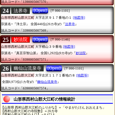
法人コード=「1390005007570」
24
[Open]
法界寺
[〒990-1101]
山形県西村山郡大江町
大字左沢９１７番地の１
[地図等]
宗派名=『浄土宗』
全国446位(26カ寺)の『
法界寺
』
法人コード=「3390005007569」
25
[Open]
妙法院
[〒990-1146]
山形県西村山郡大江町
大字楢山３９番地
[地図等]
宗派名=『真言宗智山派』
全国1,292位(9カ寺)の『
妙法院
』
法人コード=「9390005007571」
26
[Open]
幽仙山流泉寺
[〒990-1101]
山形県西村山郡大江町
大字左沢１１７１番地の８
[地図等]
全国6,973位(1カ寺)の『
幽仙山流泉寺
』
法人コード=「6390005007574」
山形県西村山郡大江町の情報統計
【山形県 西村山郡大江町のふりがな】＝「やまがたけん おおえまち」
【西村山郡大江町の寺院数】＝26カ寺
【西村山郡大江町の人口】＝8,472人