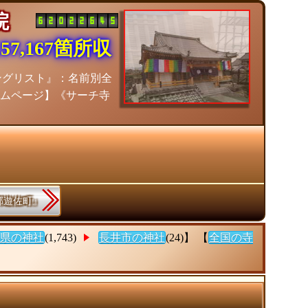
寺院
7,167箇所収
ングリスト』：名前別全
ムページ】《サーチ寺
海郡遊佐町』
県の神社
(1,743)
長井市の神社
(24)】 【
全国の寺