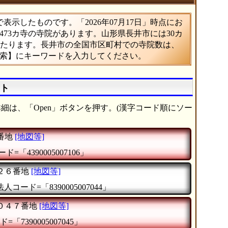
示したものです。「2026年07月17日」時点にお
,473カ寺の寺院があります。山形県長井市には30カ
にあたります。長井市の全国市区町村での寺院数は、
検索】にキーワードを入力してください。
スト
細は、「Open」ボタンを押す。(漢字コード順にソー
番地
[地図等]
ド=「4390005007106」
２６番地
[地図等]
法人コード=「8390005007044」
０４７番地
[地図等]
=「7390005007045」