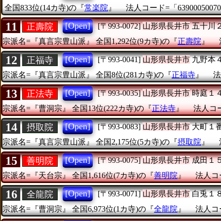
全国833位(14カ寺)の『
常楽院
』
法人コード=「63900050070
11
[Open]
正壽院
[〒993-0072]
山形県長井市
五十川
宗派名=『真言宗豊山派』
全国1,292位(9カ寺)の『
正壽院
』
12
[Open]
正福寺
[〒993-0041]
山形県長井市
九野本
宗派名=『真言宗豊山派』
全国8位(281カ寺)の『
正福寺
』
法
13
[Open]
正法寺
[〒993-0035]
山形県長井市
時庭１
宗派名=『曹洞宗』
全国13位(222カ寺)の『
正法寺
』
法人コード
14
[Open]
摂取院
[〒993-0083]
山形県長井市
大町１
宗派名=『真言宗豊山派』
全国2,175位(5カ寺)の『
摂取院
』
15
[Open]
善明院
[〒993-0075]
山形県長井市
成田１
宗派名=『天台宗』
全国1,616位(7カ寺)の『
善明院
』
法人コー
16
[Open]
全龍院
[〒993-0071]
山形県長井市
白兎１
宗派名=『曹洞宗』
全国6,973位(1カ寺)の『
全龍院
』
法人コー