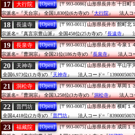
17
[Open]
大行院
[〒993-0086]
山形県長井市
十日町
宗派名=『天台宗』
全国1,830位(6カ寺)の『
大行院
』
法人コー
18
[Open]
長遠寺
[〒993-0011]
山形県長井市
館町北
宗派名=『真言宗豊山派』
全国458位(25カ寺)の『
長遠寺
』
19
[Open]
長泉寺
[〒993-0033]
山形県長井市
今泉１
宗派名=『曹洞宗』
全国21位(186カ寺)の『
長泉寺
』
法人コード
20
[Open]
天神寺
[〒993-0042]
山形県長井市
平山字
全国6,973位(1カ寺)の『
天神寺
』
法人コード=「1390005007
21
[Open]
洞松寺
[〒993-0063]
山形県長井市
草岡１
宗派名=『曹洞宗』
全国3,258位(3カ寺)の『
洞松寺
』
法人コー
22
[Open]
普門坊
[〒993-0087]
山形県長井市
横町１
全国4,418位(2カ寺)の『
普門坊
』
法人コード=「8390005007
23
[Open]
福藏院
[〒993-0075]
山形県長井市
成田１