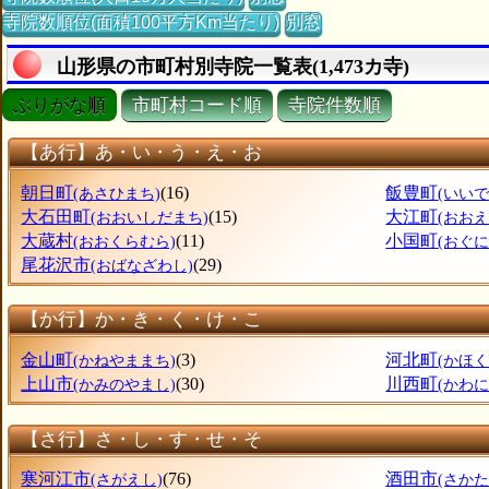
寺院数順位(面積100平方Km当たり)
別窓
山形県の市町村別寺院一覧表(1,473カ寺)
ぶりがな順
市町村コード順
寺院件数順
【あ行】あ・い・う・え・お
朝日町
(16)
飯豊町
(あさひまち)
(いいで
大石田町
(15)
大江町
(おおいしだまち)
(おおえ
大蔵村
(11)
小国町
(おおくらむら)
(おぐに
尾花沢市
(29)
(おばなざわし)
【か行】か・き・く・け・こ
金山町
(3)
河北町
(かねやままち)
(かほ
上山市
(30)
川西町
(かみのやまし)
(かわ
【さ行】さ・し・す・せ・そ
寒河江市
(76)
酒田市
(さがえし)
(さかた