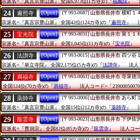
宗派名=『真言宗豊山派』
全国6,973位(1カ寺)の『
福藏院
』
24
[Open]
遍照寺
[〒993-0087]
山形県長井市
横町１
宗派名=『真言宗豊山派』
全国42位(124カ寺)の『
遍照寺
』
25
[Open]
宝光院
[〒993-0031]
山形県長井市
泉１１
宗派名=『真言宗豊山派』
全国1,045位(11カ寺)の『
宝光院
』
26
[Open]
法讃寺
[〒993-0015]
山形県長井市
四ツ谷
宗派名=『単立寺院』
全国2,175位(5カ寺)の『
法讃寺
』
法人コ
27
[Open]
満福寺
[〒993-0061]
山形県長井市
寺泉徳
全国124位(70カ寺)の『
満福寺
』
法人コード=「23900050070
28
[Open]
薬師寺
[〒993-0006]
山形県長井市
あら町
宗派名=『真言宗豊山派』
全国15位(212カ寺)の『
薬師寺
』
29
[Open]
龍雲寺
[〒993-0023]
山形県長井市
下伊佐
宗派名=『曹洞宗』
全国82位(85カ寺)の『
龍雲寺
』
法人コード