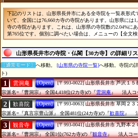
下記のリストは、山形県長井市にある全寺院を一覧表形式で表
いて、全国には76,660カ寺の寺院があります。山形県には1
寺の寺院があります。これは、山形県の寺院数の2.04%
第765位です。個別に調べたい場合は、メニューの【全文
山形県長井市の寺院・仏閣【30カ寺】の詳細リ
〔通常モード〕
へ移動。
[山形県の寺院一覧]
へ移動。寺院の詳
ト)
1
[Open]
雲洞庵
[〒993-0022]
山形県長井市
芦沢１５
宗派名=『曹洞宗』
全国4,418位(2カ寺)の『
雲洞庵
』
法人コー
2
[Open]
歓喜院
[〒993-0063]
山形県長井市
草岡２３
宗派名=『真言宗豊山派』
全国481位(24カ寺)の『
歓喜院
』
3
[Open]
観音寺
[〒993-0041]
山形県長井市
九野本２
宗派名=『曹洞宗』
全国1位(762カ寺)の『
観音寺
』
法人コード