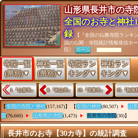
山形県長井市の
全国のお寺と神社15
録
【『全国の仏教寺院ランキ
国の仏閣・寺院統計情報発信ホー
院》
ホーム
[As of 26/07/28]
寺院一覧
神社一覧
寺院ラン
神社ラン
(県別)▼
(県別)▼
キング▼
キング▼
1.『山形市』
8.『村山市』
10.『天童市』
35.『飽
【
全国の寺院と神社
(157,167)】 【
全国の神社
(80,507)
山形
院
(76,660)
山形県の寺院
(1,473)
長井市の寺院
(30)】
長井市のお寺【30カ寺】の統計調査