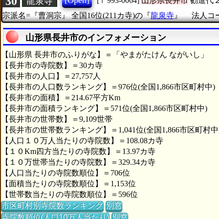
30
[Open]
龍泉寺
[〒993-0064]
山形県長井市
勧進代
宗派名=『曹洞宗』
全国16位(211カ寺)の『
龍泉寺
』
法人コード
山形県長井市のインフォメーション
【山形県 長井市のふりがな】＝「やまがたけん ながいし」
【長井市の寺院数】＝30カ寺
【長井市の人口】＝27,757人
【長井市の人口数ランキング】＝976位(全国1,866市区町村中)
【長井市の面積】＝214.67平方Km
【長井市の面積ランキング】＝571位(全国1,866市区町村中)
【長井市の世帯数】＝9,109世帯
【長井市の世帯数ランキング】＝1,041位(全国1,866市区町村中
【人口１０万人当たりの寺院数】＝108.08カ寺
【１０Km四方当たりの寺院数】＝13.97カ寺
【１０万世帯当たりの寺院数】＝329.34カ寺
【人口当たりの寺院数順位】＝706位
【面積当たりの寺院数順位】＝1,153位
【世帯数当たりの寺院数順位】＝596位
市区町村別寺院数ランキング
別窓
寺院数順位(人口10万人当たり)
別窓