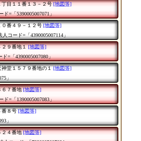
１丁目１１番１３－２号
[地図等]
ド=「5390005007071」
１０番４９－１２号
[地図等]
法人コード=「4390005007114」
４２９番地１
[地図等]
=「4390005007080」
天神堂１５７９番地の１
[地図等]
075」
３６７番地
[地図等]
ド=「1390005007083」
４番８号
[地図等]
093」
５２４番地
[地図等]