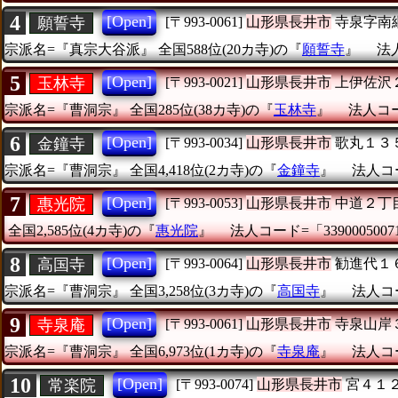
4
[Open]
願誓寺
[〒993-0061]
山形県長井市
寺泉字南
宗派名=『真宗大谷派』
全国588位(20カ寺)の『
願誓寺
』
法人
5
[Open]
玉林寺
[〒993-0021]
山形県長井市
上伊佐沢
宗派名=『曹洞宗』
全国285位(38カ寺)の『
玉林寺
』
法人コード
6
[Open]
金鐘寺
[〒993-0034]
山形県長井市
歌丸１３
宗派名=『曹洞宗』
全国4,418位(2カ寺)の『
金鐘寺
』
法人コー
7
[Open]
惠光院
[〒993-0053]
山形県長井市
中道２丁
全国2,585位(4カ寺)の『
惠光院
』
法人コード=「3390005007
8
[Open]
高国寺
[〒993-0064]
山形県長井市
勧進代１
宗派名=『曹洞宗』
全国3,258位(3カ寺)の『
高国寺
』
法人コー
9
[Open]
寺泉庵
[〒993-0061]
山形県長井市
寺泉山岸
宗派名=『曹洞宗』
全国6,973位(1カ寺)の『
寺泉庵
』
法人コー
10
[Open]
常楽院
[〒993-0074]
山形県長井市
宮４１