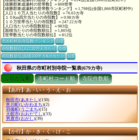
【雄勝郡東成瀬村の世帯数】＝809世帯
【雄勝郡東成瀬村の世帯数ランキング】＝1,798位(全国1,866市区町村中)
【人口１０万人当たりの寺院数】＝76.63カ寺
【１０Km四方当たりの寺院数】＝0.98カ寺
【１０万世帯当たりの寺院数】＝247.22カ寺
【人口当たりの寺院数順位】＝983位
【面積当たりの寺院数順位】＝1,805位
【世帯数当たりの寺院数順位】＝812位
市区町村別寺院数ランキング
別窓
寺院数順位(人口10万人当たり)
別窓
寺院数順位(面積100平方Km当たり)
別窓
秋田県の市町村別寺院一覧表(679カ寺)
ぶりがな順
市町村コード順
寺院件数順
【あ行】あ・い・う・え・お
秋田市
(あきたし)
(130)
井川町
(いかわまち)
(2)
羽後町
(うごまち)
(15)
大館市
(おおだてし)
(33)
男鹿市
(おがし)
(39)
【か行】か・き・く・け・こ