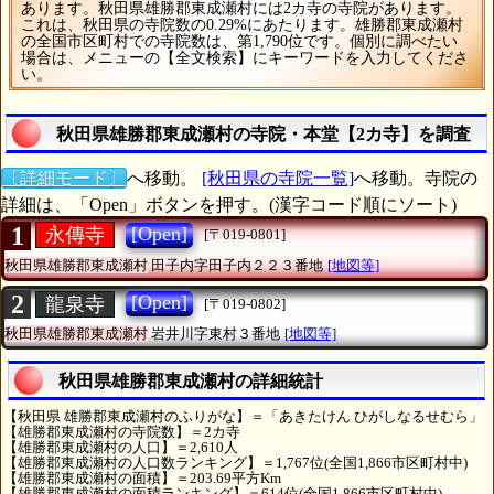
あります。秋田県雄勝郡東成瀬村には2カ寺の寺院があります。
これは、秋田県の寺院数の0.29%にあたります。雄勝郡東成瀬村
の全国市区町村での寺院数は、第1,790位です。個別に調べたい
場合は、メニューの【全文検索】にキーワードを入力してくださ
い。
秋田県雄勝郡東成瀬村の寺院・本堂【2カ寺】を調査
〔詳細モード〕
へ移動。
[秋田県の寺院一覧]
へ移動。寺院の
詳細は、「Open」ボタンを押す。(漢字コード順にソート)
1
[Open]
永傳寺
[〒019-0801]
秋田県雄勝郡東成瀬村
田子内字田子内２２３番地
[地図等]
2
[Open]
龍泉寺
[〒019-0802]
秋田県雄勝郡東成瀬村
岩井川字東村３番地
[地図等]
秋田県雄勝郡東成瀬村の詳細統計
【秋田県 雄勝郡東成瀬村のふりがな】＝「あきたけん ひがしなるせむら」
【雄勝郡東成瀬村の寺院数】＝2カ寺
【雄勝郡東成瀬村の人口】＝2,610人
【雄勝郡東成瀬村の人口数ランキング】＝1,767位(全国1,866市区町村中)
【雄勝郡東成瀬村の面積】＝203.69平方Km
【雄勝郡東成瀬村の面積ランキング】＝614位(全国1,866市区町村中)