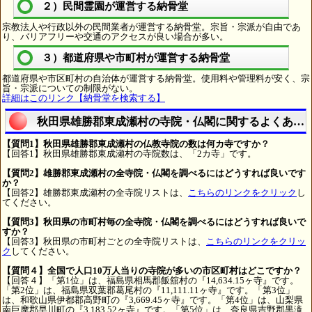
２）民間霊園が運営する納骨堂
宗教法人や行政以外の民間業者が運営する納骨堂。宗旨・宗派が自由であ
り、バリアフリーや交通のアクセスが良い場合が多い。
３）都道府県や市町村が運営する納骨堂
都道府県や市区町村の自治体が運営する納骨堂。使用料や管理料が安く、宗
旨・宗派についての制限がない。
詳細はこのリンク【納骨堂を検索する】
秋田県雄勝郡東成瀬村の寺院・仏閣に関するよくある
【質問1】秋田県雄勝郡東成瀬村の仏教寺院の数は何カ寺ですか？
【回答1】秋田県雄勝郡東成瀬村の寺院数は、「2カ寺」です。
【質問2】雄勝郡東成瀬村の全寺院・仏閣を調べるにはどうすれば良いです
か？
【回答2】雄勝郡東成瀬村の全寺院リストは、
こちらのリンクをクリック
し
てください。
【質問3】秋田県の市町村毎の全寺院・仏閣を調べるにはどうすれば良いで
すか？
【回答3】秋田県の市町村ごとの全寺院リストは、
こちらのリンクをクリッ
ク
してください。
【質問４】全国で人口10万人当りの寺院が多いの市区町村はどこですか？
【回答４】「第1位」は、福島県相馬郡飯舘村の『14,634.15ヶ寺』です。
「第2位」は、福島県双葉郡葛尾村の『11,111.11ヶ寺』です。「第3位」
は、和歌山県伊都郡高野町の『3,669.45ヶ寺』です。「第4位」は、山梨県
南巨摩郡早川町の『3,183.52ヶ寺』です。「第5位」は、奈良県吉野郡黒滝