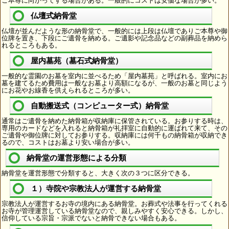
ご本尊に向かってする場合がある。一般的にコストは安価な場合が多い。
仏壇式納骨堂
仏壇が並んだような形の納骨堂で、一般的には上段は仏壇でありご本尊や御
位牌を置き、下段にご遺骨を納める。ご遺影や記念品などの副葬品を納めら
れるところもある。
屋内墓苑（墓石式納骨堂）
一般的な霊園のお墓を室内に並べるため「屋内墓苑」と呼ばれる。室内にお
墓を建てるため費用は一般なお墓より高額になるが、一般のお墓と同じよう
にお花やお線香を供えられるところが多い。
自動搬送式（コンピューター式）納骨堂
通常はご遺骨を納めた納骨箱が収納庫に保管されている。お参りする時は、
専用のカードなどを入れると納骨箱が礼拝室に自動的に運ばれて来て、その
ご遺骨や御位牌に対してお参りする。収納庫には何千もの納骨箱が収納でき
るので、コストはお墓より安い場合が多い。
納骨堂の運営形態による分類
納骨堂を運営形態で分類すると、大きく次の３つに区分できる。
１）寺院や宗教法人が運営する納骨堂
宗教法人が運営するお寺の境内にある納骨堂。お葬式や法事を行ってくれる
お寺が管理運営している納骨堂なので、親しみやすく安心できる。しかし、
信仰している宗旨・宗派でないと納骨できない場合もある。