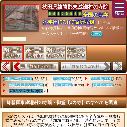
秋田県雄勝郡東成瀬村の寺院
全国のお寺
と神社157,167箇所収録
【『全国
のお寺探検』：名前別全国寺院ランキング情報ホ
ームページ】《サーチ寺院》
ホーム
[As of 26/07/28]
寺院一覧
神社一覧
寺院ラン
神社ラン
(県別)▼
(県別)▼
キング▼
キング▼
24.『雄勝郡東成瀬村』
23.『雄勝郡羽後町』
【
全国の寺院と神社
(157,167)】 【
全国の神社
(80,507)
秋田県の神社
(1,138)
雄勝郡東成瀬村の神社
(5)】 【
全国の寺院
(76,660)
秋田県の寺院
(679)
雄勝郡東成瀬村の寺院
(2)】
雄勝郡東成瀬村の寺院・御堂【2カ寺】のすべてを調査
下記のリストは、秋田県雄勝郡東成瀬村にある全寺院を一覧表形
式で表示したものです。「2026年06月24日」時点において、全国
には76,660カ寺の寺院があります。秋田県には679カ寺の寺院が