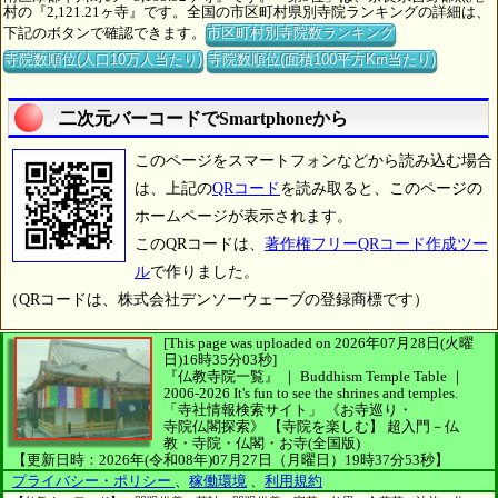
村の『2,121.21ヶ寺』です。全国の市区町村県別寺院ランキングの詳細は、
下記のボタンで確認できます。
市区町村別寺院数ランキング
寺院数順位(人口10万人当たり)
寺院数順位(面積100平方Km当たり)
二次元バーコードでSmartphoneから
このページをスマートフォンなどから読み込む場合
は、上記の
QRコード
を読み取ると、このページの
ホームページが表示されます。
このQRコードは、
著作権フリーQRコード作成ツー
ル
で作りました。
（QRコードは、株式会社デンソーウェーブの登録商標です）
[This page was uploaded on 2026年07月28日(火曜
日)16時35分03秒]
『仏教寺院一覧』 ｜ Buddhism Temple Table
｜
2006-2026
It's fun to see
the shrines and temples.
「寺社情報検索サイト」
《お寺巡り・
寺院仏閣探索》
【寺院を楽しむ】
超入門－仏
教・寺院・仏閣・お寺(全国版)
【更新日時：2026年(令和08年)07月27日（月曜日）19時37分53秒】
プライバシー・ポリシー
、
稼働環境
、
利用規約