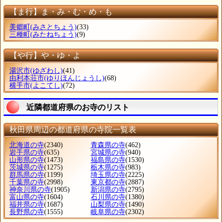
【ま行】ま・み・む・め・も
美郷町
(みさとちょう)
(33)
三種町
(みたねちょう)
(9)
【や行】や・ゆ・よ
湯沢市
(ゆざわし)
(41)
由利本荘市
(ゆりほんじょうし)
(68)
横手市
(よこてし)
(72)
近隣都道府県のお寺のリスト
秋田県周辺の都道府県の寺院一覧表
北海道の寺
(2340)
青森県の寺
(462)
岩手県の寺
(635)
宮城県の寺
(940)
山形県の寺
(1473)
福島県の寺
(1530)
茨城県の寺
(1275)
栃木県の寺
(983)
群馬県の寺
(1199)
埼玉県の寺
(2225)
千葉県の寺
(2998)
東京都の寺
(2887)
神奈川県の寺
(1905)
新潟県の寺
(2795)
富山県の寺
(1604)
石川県の寺
(1380)
福井県の寺
(1687)
山梨県の寺
(1490)
長野県の寺
(1555)
岐阜県の寺
(2302)