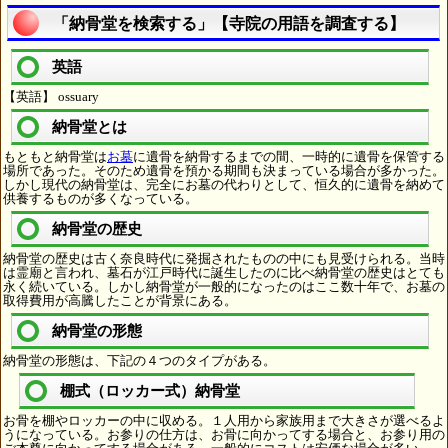
「納骨堂を検索する」【寺院の用語を調査する】
英語
【英語】 ossuary
納骨堂とは
もともと納骨堂は
お墓
に遺骨を納骨するまでの間、一時的に遺骨を保管する
場所であった。そのため遺骨を預かる期間も決まっている場合が多かった。
しかし現代の納骨堂は、完全にお墓の代わりとして、恒久的に遺骨を納めて
供養するものが多くなっている。
納骨堂の歴史
納骨堂の歴史は古く奈良時代に発掘されたものの中にも見受けられる。当時
は霊廟と言われ、墓石が江戸時代に誕生したのに比べ納骨堂の歴史はとても
永く続いている。しかし納骨堂が一般的になったのはここ数十年で、お墓の
取得費用が高騰したことが背景にある。
納骨堂の形態
納骨堂の形態は、下記の４つのタイプがある。
棚式（ロッカー式）納骨堂
お骨を棚やロッカーの中に収める。１人用から家族用まで大きさが選べるよ
うになっている。お参りの仕方は、お骨に向かってする場合と、お参り用の