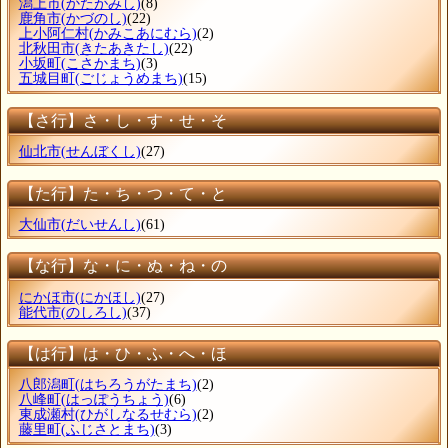
潟上市
(かたがみし)
(8)
鹿角市
(かづのし)
(22)
上小阿仁村
(かみこあにむら)
(2)
北秋田市
(きたあきたし)
(22)
小坂町
(こさかまち)
(3)
五城目町
(ごじょうめまち)
(15)
【さ行】さ・し・す・せ・そ
仙北市
(せんぼくし)
(27)
【た行】た・ち・つ・て・と
大仙市
(だいせんし)
(61)
【な行】な・に・ぬ・ね・の
にかほ市
(にかほし)
(27)
能代市
(のしろし)
(37)
【は行】は・ひ・ふ・へ・ほ
八郎潟町
(はちろうがたまち)
(2)
八峰町
(はっぽうちょう)
(6)
東成瀬村
(ひがしなるせむら)
(2)
藤里町
(ふじさとまち)
(3)