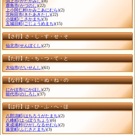
潟上市
(かたがみし)
(8)
鹿角市
(かづのし)
(22)
上小阿仁村
(かみこあにむら)
(2)
北秋田市
(きたあきたし)
(22)
小坂町
(こさかまち)
(3)
五城目町
(ごじょうめまち)
(15)
【さ行】さ・し・す・せ・そ
仙北市
(せんぼくし)
(27)
【た行】た・ち・つ・て・と
大仙市
(だいせんし)
(61)
【な行】な・に・ぬ・ね・の
にかほ市
(にかほし)
(27)
能代市
(のしろし)
(37)
【は行】は・ひ・ふ・へ・ほ
八郎潟町
(はちろうがたまち)
(2)
八峰町
(はっぽうちょう)
(6)
東成瀬村
(ひがしなるせむら)
(2)
藤里町
(ふじさとまち)
(3)