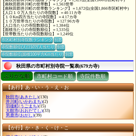
【南秋田郡井川町の世帯数】＝1,563世帯
【南秋田郡井川町の世帯数ランキング】＝1,672位(全国1,866市区町村中)
【人口１０万人当たりの寺院数】＝40.11カ寺
【１０Km四方当たりの寺院数】＝4.17カ寺
【１０万世帯当たりの寺院数】＝127.96カ寺
【人口当たりの寺院数順位】＝1,384位
【面積当たりの寺院数順位】＝1,535位
【世帯数当たりの寺院数順位】＝1,249位
市区町村別寺院数ランキング
別窓
寺院数順位(人口10万人当たり)
別窓
寺院数順位(面積100平方Km当たり)
別窓
秋田県の市町村別寺院一覧表(679カ寺)
ぶりがな順
市町村コード順
寺院件数順
【あ行】あ・い・う・え・お
秋田市
(あきたし)
(130)
井川町
(いかわまち)
(2)
羽後町
(うごまち)
(15)
大館市
(おおだてし)
(33)
男鹿市
(おがし)
(39)
【か行】か・き・く・け・こ