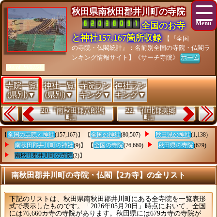
秋田県南秋田郡井川町の寺院
全国のお寺
と神社157,167箇所収録
【『全国
の寺院・仏閣統計』：名前別全国の寺院・仏閣ラ
ンキング情報サイト】《サーチ寺院》
ホーム
[As of 26/07/28]
寺院一覧
神社一覧
寺院ラン
神社ラン
(県別)▼
(県別)▼
キング▼
キング▼
20.『南秋田郡八郎潟
22.『仙北郡美郷
町』
町』
【
全国の寺院と神社
(157,167)】 【
全国の神社
(80,507)
秋田県の神社
(1,138)
南秋田郡井川町の神社
(9)】 【
全国の寺院
(76,660)
秋田県の寺院
(679)
南秋田郡井川町の寺院
(2)】
南秋田郡井川町の寺院・仏閣【2カ寺】の全リスト
下記のリストは、秋田県南秋田郡井川町にある全寺院を一覧表形
式で表示したものです。「2026年05月20日」時点において、全国
には76,660カ寺の寺院があります。秋田県には679カ寺の寺院が