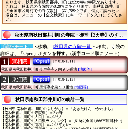
あります。秋田県南秋田郡井川町には2カ寺の寺院があります。
これは、秋田県の寺院数の0.29%にあたります。南秋田郡井川町
の全国市区町村での寺院数は、第1,789位です。個別に調べたい
場合は、メニューの【全文検索】にキーワードを入力してくださ
い。
秋田県南秋田郡井川町の寺院・御堂【2カ寺】のすべて
〔詳細モード〕
へ移動。
[秋田県の寺院一覧]
へ移動。寺院の
詳細は、「Open」ボタンを押す。(漢字コード順にソート)
1
[Open]
實相院
[〒018-1511]
秋田県南秋田郡井川町
今戸字寺ノ内９５番地
[地図等]
2
[Open]
乗江院
[〒018-1513]
秋田県南秋田郡井川町
黒坪字小泉１０番地
[地図等]
秋田県南秋田郡井川町の統計一覧
【秋田県 南秋田郡井川町のふりがな】＝「あきたけん いかわまち」
【南秋田郡井川町の寺院数】＝2カ寺
【南秋田郡井川町の人口】＝4,986人
【南秋田郡井川町の人口数ランキング】＝1,618位(全国1,866市区町村中)
【南秋田郡井川町の面積】＝47.95平方Km
【南秋田郡井川町の面積ランキング】＝1,323位(全国1,866市区町村中)