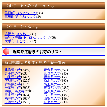
【ま行】ま・み・む・め・も
美郷町
(みさとちょう)
(33)
三種町
(みたねちょう)
(9)
【や行】や・ゆ・よ
湯沢市
(ゆざわし)
(41)
由利本荘市
(ゆりほんじょうし)
(68)
横手市
(よこてし)
(72)
近隣都道府県のお寺のリスト
秋田県周辺の都道府県の寺院一覧表
北海道の寺
(2340)
青森県の寺
(462)
岩手県の寺
(635)
宮城県の寺
(940)
山形県の寺
(1473)
福島県の寺
(1530)
茨城県の寺
(1275)
栃木県の寺
(983)
群馬県の寺
(1199)
埼玉県の寺
(2225)
千葉県の寺
(2998)
東京都の寺
(2887)
神奈川県の寺
(1905)
新潟県の寺
(2795)
富山県の寺
(1604)
石川県の寺
(1380)
福井県の寺
(1687)
山梨県の寺
(1490)
長野県の寺
(1555)
岐阜県の寺
(2302)