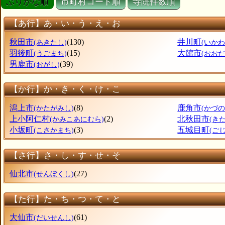
ぶりがな順
市町村コード順
寺院件数順
【あ行】あ・い・う・え・お
秋田市
(130)
井川町
(あきたし)
(いかわ
羽後町
(15)
大館市
(うごまち)
(おおだ
男鹿市
(39)
(おがし)
【か行】か・き・く・け・こ
潟上市
(8)
鹿角市
(かたがみし)
(かづの
上小阿仁村
(2)
北秋田市
(かみこあにむら)
(き
小坂町
(3)
五城目町
(こさかまち)
(ご
【さ行】さ・し・す・せ・そ
仙北市
(27)
(せんぼくし)
【た行】た・ち・つ・て・と
大仙市
(61)
(だいせんし)