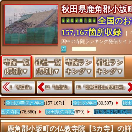
秋田県鹿角郡小
全国のお
157,167箇所収録
【
国中の寺院ランキング発信サイ
ム
[As of 26/07/28]
寺院一覧
神社一覧
寺院ラン
神社ラン
(県別)▼
(県別)▼
キング▼
キング▼
1.『秋田市』
13.『仙北市』
15.『北秋田郡上小阿仁村』
【
全国の寺院と神社
(157,167)】 【
全国の神社
(80,507)
秋田
国の寺院
(76,660)
秋田県の寺院
(679)
鹿角郡小坂町の寺
鹿角郡小坂町の仏教寺院【3カ寺】の