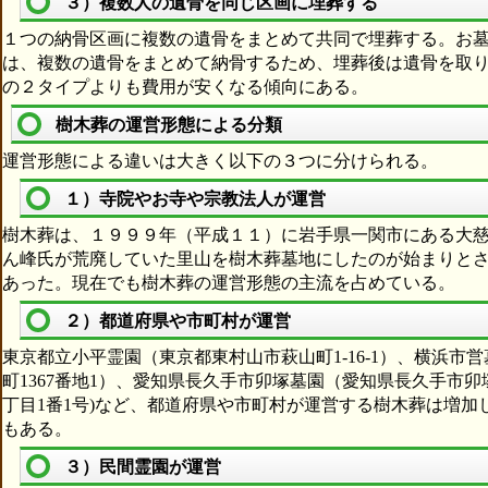
３）複数人の遺骨を同じ区画に埋葬する
１つの納骨区画に複数の遺骨をまとめて共同で埋葬する。お
は、複数の遺骨をまとめて納骨するため、埋葬後は遺骨を取
の２タイプよりも費用が安くなる傾向にある。
樹木葬の運営形態による分類
運営形態による違いは大きく以下の３つに分けられる。
１）寺院やお寺や宗教法人が運営
樹木葬は、１９９９年（平成１１）に岩手県一関市にある大
ん峰氏が荒廃していた里山を樹木葬墓地にしたのが始まりと
あった。現在でも樹木葬の運営形態の主流を占めている。
２）都道府県や市町村が運営
東京都立小平霊園（東京都東村山市萩山町1-16-1）、横浜
町1367番地1）、愛知県長久手市卯塚墓園（愛知県長久手市
丁目1番1号)など、都道府県や市町村が運営する樹木葬は増
もある。
３）民間霊園が運営