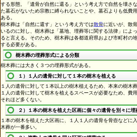
する形態。「遺骨が自然に還る」という考え方で自然を壊さ
た墓石がないため宗教に縛られないことや、墓石よりも低費
ある。
樹木葬は「自然に還す」という考え方では
散骨
に近いが、散
いるのに対し、樹木葬は「墓地、埋葬等に関する法律」によ
ると言える。そのため、樹木葬は各都道府県および市町村の
する必要がある。
樹木葬の埋葬形式による分類
樹木葬には大きく３つの埋葬形式がある。
１）１人の遺骨に対して１本の樹木を植える
１人の遺骨に対して１本以上の樹木植えるため、本来の樹木
１人の遺骨に対して樹木を植えるスペースが必要なため、費
それほど多くない。
２）１本の樹木を植えた区画に個々の遺骨を別々に埋
１本の樹木を植えた大区画に、１人１人の遺骨を骨壺などに
木葬が一番多い。