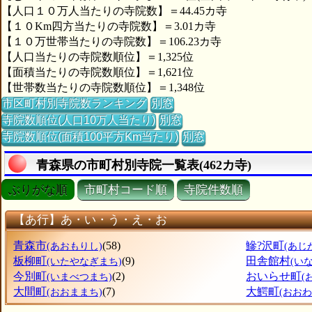
【人口１０万人当たりの寺院数】＝44.45カ寺
【１０Km四方当たりの寺院数】＝3.01カ寺
【１０万世帯当たりの寺院数】＝106.23カ寺
【人口当たりの寺院数順位】＝1,325位
【面積当たりの寺院数順位】＝1,621位
【世帯数当たりの寺院数順位】＝1,348位
市区町村別寺院数ランキング
別窓
寺院数順位(人口10万人当たり)
別窓
寺院数順位(面積100平方Km当たり)
別窓
青森県の市町村別寺院一覧表(462カ寺)
ぶりがな順
市町村コード順
寺院件数順
【あ行】あ・い・う・え・お
青森市
(58)
鰺?沢町
(あおもりし)
(あじ
板柳町
(9)
田舎館村
(いたやなぎまち)
(い
今別町
(2)
おいらせ町
(いまべつまち)
(
大間町
(7)
大鰐町
(おおままち)
(おお