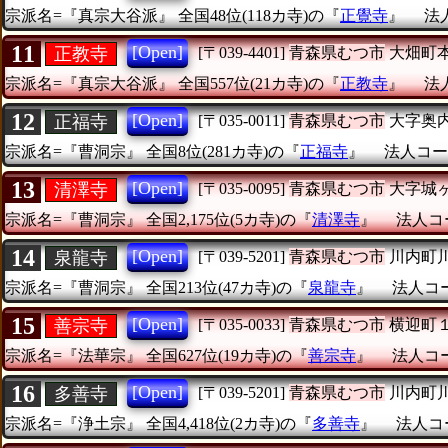
宗派名=『真宗大谷派』
全国48位(118カ寺)の『
正覺寺
』
法人
11
[Open]
正教寺
[〒039-4401]
青森県むつ市
大畑町
宗派名=『真宗大谷派』
全国557位(21カ寺)の『
正教寺
』
法人
12
[Open]
正福寺
[〒035-0011]
青森県むつ市
大字奥
宗派名=『曹洞宗』
全国8位(281カ寺)の『
正福寺
』
法人コード
13
[Open]
清澤寺
[〒035-0095]
青森県むつ市
大字城
宗派名=『曹洞宗』
全国2,175位(5カ寺)の『
清澤寺
』
法人コー
14
[Open]
泉龍寺
[〒039-5201]
青森県むつ市
川内町
宗派名=『曹洞宗』
全国213位(47カ寺)の『
泉龍寺
』
法人コード
15
[Open]
善宗寺
[〒035-0033]
青森県むつ市
横迎町
宗派名=『法華宗』
全国627位(19カ寺)の『
善宗寺
』
法人コード
16
[Open]
多善寺
[〒039-5201]
青森県むつ市
川内町
宗派名=『浄土宗』
全国4,418位(2カ寺)の『
多善寺
』
法人コー