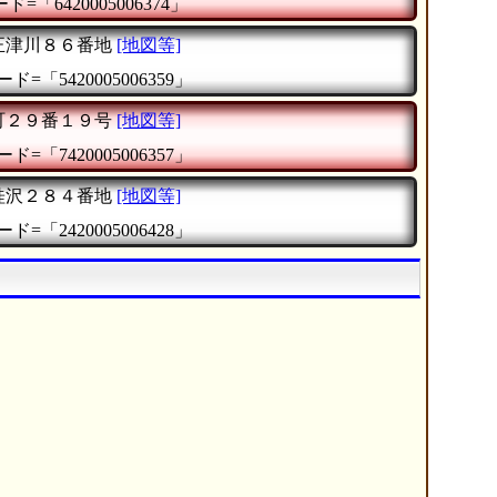
=「6420005006374」
正津川８６番地
[地図等]
ド=「5420005006359」
町２９番１９号
[地図等]
ド=「7420005006357」
桂沢２８４番地
[地図等]
ド=「2420005006428」