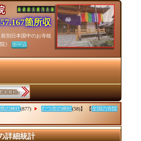
寺院
7,167箇所収
名前別日本国中のお寺統
寺院》
ホーム
戸郡新郷村』
県の神社
(877)
むつ市の神社
(58)】 【
全国の寺院
の詳細統計