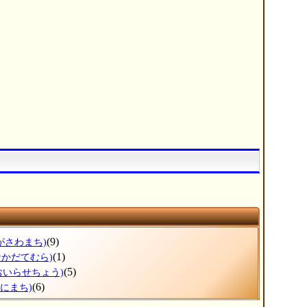
(9)
がさわまち)
(1)
なかだてむら)
(5)
おいらせちょう)
(6)
わにまち)