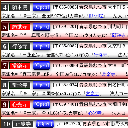
4
[Open]
願求院
[〒035-0083]
青森県むつ市
大平町５
宗派名=『浄土宗』
全国6,973位(1カ寺)の『
願求院
』
法人コー
5
[Open]
願乘寺
[〒039-5201]
青森県むつ市
川内町川
宗派名=『浄土真宗本願寺派』
全国2,585位(4カ寺)の『
願乘寺
6
[Open]
行修寺
[〒035-0082]
青森県むつ市
文京町３
宗派名=『日蓮正宗』
全国6,973位(1カ寺)の『
行修寺
』
法人コ
7
[Open]
常楽寺
[〒035-0086]
青森県むつ市
大湊上町
宗派名=『真言宗豊山派』
全国39位(127カ寺)の『
常楽寺
』
8
[Open]
常念寺
[〒035-0034]
青森県むつ市
田名部町
宗派名=『浄土宗』
全国98位(80カ寺)の『
常念寺
』
法人コード
9
[Open]
心光寺
[〒039-4401]
青森県むつ市
大畑町南
宗派名=『浄土宗』
全国188位(51カ寺)の『
心光寺
』
法人コード
10
[Open]
正覺寺
[〒039-5326]
青森県むつ市
脇野沢