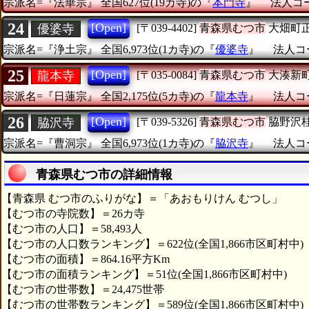
宗派名=『法華宗』
全国627位(19カ寺)の『
本門寺
』
法人コード
24
[Open]
優婆寺
[〒039-4402]
青森県むつ市
大畑町
宗派名=『浄土宗』
全国6,973位(1カ寺)の『
優婆寺
』
法人コー
25
[Open]
龍本寺
[〒035-0084]
青森県むつ市
大湊新
宗派名=『日蓮宗』
全国2,175位(5カ寺)の『
龍本寺
』
法人コー
26
[Open]
脇沢寺
[〒039-5326]
青森県むつ市
脇野沢
宗派名=『曹洞宗』
全国6,973位(1カ寺)の『
脇沢寺
』
法人コー
青森県むつ市の詳細情報
【青森県 むつ市のふりがな】＝「あおもりけん むつし」
【むつ市の寺院数】＝26カ寺
【むつ市の人口】＝58,493人
【むつ市の人口数ランキング】＝622位(全国1,866市区町村中)
【むつ市の面積】＝864.16平方Km
【むつ市の面積ランキング】＝51位(全国1,866市区町村中)
【むつ市の世帯数】＝24,475世帯
【むつ市の世帯数ランキング】＝589位(全国1,866市区町村中)