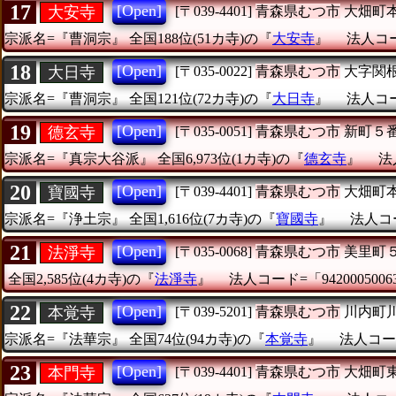
17
[Open]
大安寺
[〒039-4401]
青森県むつ市
大畑町
宗派名=『曹洞宗』
全国188位(51カ寺)の『
大安寺
』
法人コード
18
[Open]
大日寺
[〒035-0022]
青森県むつ市
大字関
宗派名=『曹洞宗』
全国121位(72カ寺)の『
大日寺
』
法人コード
19
[Open]
德玄寺
[〒035-0051]
青森県むつ市
新町５
宗派名=『真宗大谷派』
全国6,973位(1カ寺)の『
德玄寺
』
法
20
[Open]
寶國寺
[〒039-4401]
青森県むつ市
大畑町
宗派名=『浄土宗』
全国1,616位(7カ寺)の『
寶國寺
』
法人コー
21
[Open]
法淨寺
[〒035-0068]
青森県むつ市
美里町
全国2,585位(4カ寺)の『
法淨寺
』
法人コード=「9420005006
22
[Open]
本覚寺
[〒039-5201]
青森県むつ市
川内町
宗派名=『法華宗』
全国74位(94カ寺)の『
本覚寺
』
法人コード
23
[Open]
本門寺
[〒039-4401]
青森県むつ市
大畑町