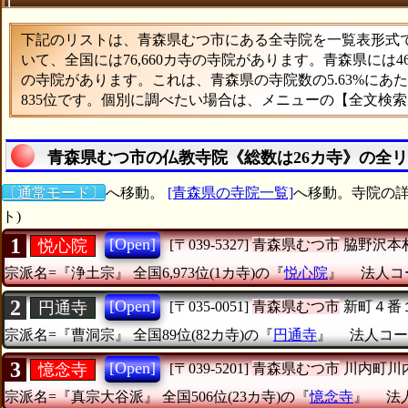
下記のリストは、青森県むつ市にある全寺院を一覧表形式で表
いて、全国には76,660カ寺の寺院があります。青森県には
の寺院があります。これは、青森県の寺院数の5.63%に
835位です。個別に調べたい場合は、メニューの【全文検
青森県むつ市の仏教寺院《総数は26カ寺》の全
〔通常モード〕
へ移動。
[青森県の寺院一覧]
へ移動。寺院の詳
ト)
1
[Open]
悦心院
[〒039-5327]
青森県むつ市
脇野沢本
宗派名=『浄土宗』
全国6,973位(1カ寺)の『
悦心院
』
法人コー
2
[Open]
円通寺
[〒035-0051]
青森県むつ市
新町４番
宗派名=『曹洞宗』
全国89位(82カ寺)の『
円通寺
』
法人コード
3
[Open]
憶念寺
[〒039-5201]
青森県むつ市
川内町川
宗派名=『真宗大谷派』
全国506位(23カ寺)の『
憶念寺
』
法人