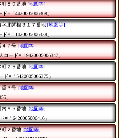
本町８０番地
[地図等]
=「4420005006368」
根字北関根３１７番地
[地図等]
=「1420005006338」
番４７号
[地図等]
人コード=「9420005006347」
本町２５番地
[地図等]
ド=「5420005006375」
５番３号
[地図等]
355」
川内６５番地
[地図等]
=「6420005006416」
東町２番地
[地図等]