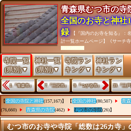
青森県むつ市の
全国のお寺と神社15
録
【『国内のお寺を知る』：
計一覧ホームページ】《サーチ
[As of 26/07/28]
寺院一覧
神社一覧
寺院ラン
神社ラン
(県別)▼
(県別)▼
キング▼
キング▼
1.『青森市』
7.『三沢市』
9.『つがる市』
39.『三
【
全国の寺院と神社
(157,167)】 【
全国の神社
(80,507)
青森
(76,660)
青森県の寺院
(462)
むつ市の寺院
(26)】
むつ市のお寺や寺院「総数は26カ寺」