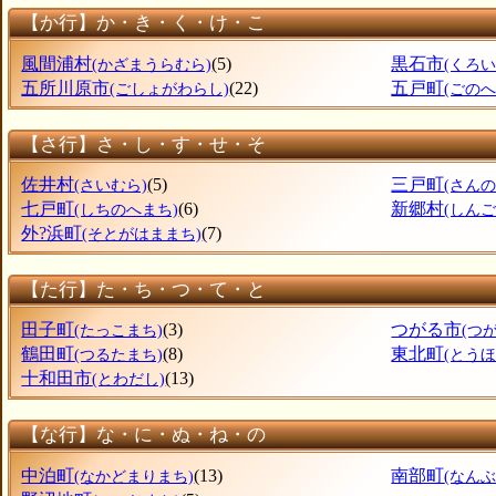
【か行】か・き・く・け・こ
風間浦村
(5)
黒石市
(かざまうらむら)
(くろい
五所川原市
(22)
五戸町
(ごしょがわらし)
(ごのへ
【さ行】さ・し・す・せ・そ
佐井村
(5)
三戸町
(さいむら)
(さん
七戸町
(6)
新郷村
(しちのへまち)
(しん
外?浜町
(7)
(そとがはままち)
【た行】た・ち・つ・て・と
田子町
(3)
つがる市
(たっこまち)
(つ
鶴田町
(8)
東北町
(つるたまち)
(とう
十和田市
(13)
(とわだし)
【な行】な・に・ぬ・ね・の
中泊町
(13)
南部町
(なかどまりまち)
(なん