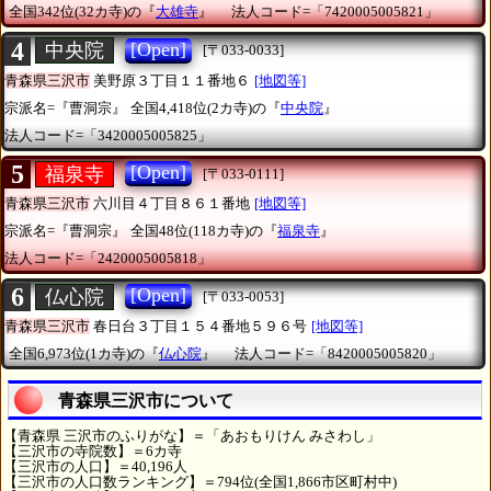
全国342位(32カ寺)の『
大雄寺
』
法人コード=「7420005005821」
4
[Open]
中央院
[〒033-0033]
青森県三沢市
美野原３丁目１１番地６
[地図等]
宗派名=『曹洞宗』
全国4,418位(2カ寺)の『
中央院
』
法人コード=「3420005005825」
5
[Open]
福泉寺
[〒033-0111]
青森県三沢市
六川目４丁目８６１番地
[地図等]
宗派名=『曹洞宗』
全国48位(118カ寺)の『
福泉寺
』
法人コード=「2420005005818」
6
[Open]
仏心院
[〒033-0053]
青森県三沢市
春日台３丁目１５４番地５９６号
[地図等]
全国6,973位(1カ寺)の『
仏心院
』
法人コード=「8420005005820」
青森県三沢市について
【青森県 三沢市のふりがな】＝「あおもりけん みさわし」
【三沢市の寺院数】＝6カ寺
【三沢市の人口】＝40,196人
【三沢市の人口数ランキング】＝794位(全国1,866市区町村中)