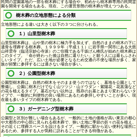
民間の霊園墓地の一部を樹木葬にする場合や、初めから樹木葬専用の民間霊
園を開発する場合もある。現在、この運営形態の樹木葬が増えつつある。
樹木葬の立地形態による分類
立地形態による違いは大きく以下の３つに分けられる。
１）山里型樹木葬
山里型樹木葬は、山や里の樹木に極力手を加えず、自然のままの樹木の下に
遺骨を埋葬する樹木葬。１９９９年（平成１１）に岩手県一関市にある大慈
山祥雲寺（臨済宗妙心寺派）のご住職である千坂げん峰氏が始めた樹木葬は
このタイプ。「命が終わった後は自然に還りたい」と願う人には最もふさわ
しいタイプ。ただ、広い土地が必要となるため交通の不便な場所が多く、家
族が頻繁に参拝するには適さない場合が多い。
２）公園型樹木葬
公園型樹木葬は、自然の樹木をそのまま使うのではなく、墓地を公園として
整備し、公園に樹木だけでなく山ツツジ・山ドウダン・紫陽花・花菖蒲など
の花を植えるタイプ。墓石がない以外は、既存のお墓とあまり変わらないタ
イプで、一般的に利便性の良い場所にあるため参拝しやすいことが多い。現
在最も多いタイプの樹木葬である。
３）ガーデニング型樹木葬
公園型と区別が難しい場合もあるが、一般的に土地の価格が高い東京の都心
や大都市の中心部に見られる樹木葬で、狭い土地に季節の折々の花を植え、
その近くに埋葬スペースを設けるタイプ。一般的に駅から近い便利な場所に
あるため、参拝する人が気軽に訪れることができる特徴がある。