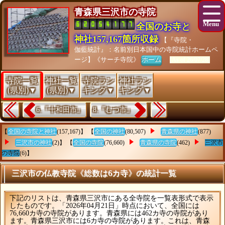
青森県三沢市の寺院
全国のお寺と
神社157,167箇所収録
【『寺院・
伽藍統計』：名前別日本国中の寺院統計ホームペ
ージ】《サーチ寺院》
ホーム
[As of 26/07/28]
寺院一覧
神社一覧
寺院ラン
神社ラン
(県別)▼
(県別)▼
キング▼
キング▼
6.『十和田市』
8.『むつ市』
【
全国の寺院と神社
(157,167)】 【
全国の神社
(80,507)
青森県の神社
(877)
三沢市の神社
(2)】 【
全国の寺院
(76,660)
青森県の寺院
(462)
三沢市
の寺院
(6)】
三沢市の仏教寺院《総数は6カ寺》の統計一覧
下記のリストは、青森県三沢市にある全寺院を一覧表形式で表示
したものです。「2026年04月21日」時点において、全国には
76,660カ寺の寺院があります。青森県には462カ寺の寺院があり
ます。青森県三沢市には6カ寺の寺院があります。これは、青森