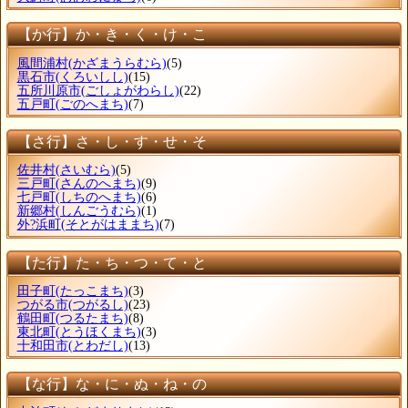
【か行】か・き・く・け・こ
風間浦村
(かざまうらむら)
(5)
黒石市
(くろいしし)
(15)
五所川原市
(ごしょがわらし)
(22)
五戸町
(ごのへまち)
(7)
【さ行】さ・し・す・せ・そ
佐井村
(さいむら)
(5)
三戸町
(さんのへまち)
(9)
七戸町
(しちのへまち)
(6)
新郷村
(しんごうむら)
(1)
外?浜町
(そとがはままち)
(7)
【た行】た・ち・つ・て・と
田子町
(たっこまち)
(3)
つがる市
(つがるし)
(23)
鶴田町
(つるたまち)
(8)
東北町
(とうほくまち)
(3)
十和田市
(とわだし)
(13)
【な行】な・に・ぬ・ね・の