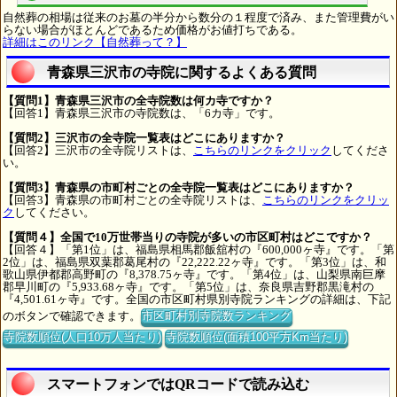
自然葬の相場は従来のお墓の半分から数分の１程度で済み、また管理費がい
らない場合がほとんどであるため価格がお値打ちである。
詳細はこのリンク【自然葬って？】
青森県三沢市の寺院に関するよくある質問
【質問1】青森県三沢市の全寺院数は何カ寺ですか？
【回答1】青森県三沢市の寺院数は、「6カ寺」です。
【質問2】三沢市の全寺院一覧表はどこにありますか？
【回答2】三沢市の全寺院リストは、
こちらのリンクをクリック
してくださ
い。
【質問3】青森県の市町村ごとの全寺院一覧表はどこにありますか？
【回答3】青森県の市町村ごとの全寺院リストは、
こちらのリンクをクリッ
ク
してください。
【質問４】全国で10万世帯当りの寺院が多いの市区町村はどこですか？
【回答４】「第1位」は、福島県相馬郡飯舘村の『600,000ヶ寺』です。「第
2位」は、福島県双葉郡葛尾村の『22,222.22ヶ寺』です。「第3位」は、和
歌山県伊都郡高野町の『8,378.75ヶ寺』です。「第4位」は、山梨県南巨摩
郡早川町の『5,933.68ヶ寺』です。「第5位」は、奈良県吉野郡黒滝村の
『4,501.61ヶ寺』です。全国の市区町村県別寺院ランキングの詳細は、下記
のボタンで確認できます。
市区町村別寺院数ランキング
寺院数順位(人口10万人当たり)
寺院数順位(面積100平方Km当たり)
スマートフォンではQRコードで読み込む