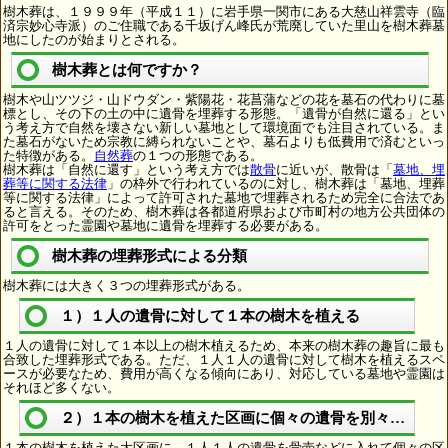
樹木葬は、１９９９年（平成１１）に岩手県一関市にある大慈山祥雲寺（臨
済宗妙心寺派）のご住職である千坂げん峰氏が荒廃していた里山を樹木葬墓
地にしたのが始まりとされる。
樹木葬とは何ですか？
樹木や山ツツジ・山ドウダン・紫陽花・花菖蒲などの花を墓石の代わりに墓
標とし、その下の土の中に遺骨を埋葬する形態。「遺骨が自然に還る」とい
う考え方で自然を壊さない新しい墓地として環境面でも注目されている。ま
た墓石がないため宗教に縛られないことや、墓石よりも低費用で済むといっ
た特徴がある。
自然葬
の１つの形態である。
樹木葬は「自然に還す」という考え方では
散骨
に近いが、散骨は「
墓地、埋
葬等に関する法律
」の枠外で行われているのに対し、樹木葬は「墓地、埋葬
等に関する法律」によって許可された墓地で埋葬されるため完全に合法であ
ると言える。そのため、樹木葬は各都道府県および市町村の地方公共団体の
許可をとった霊園や墓地に遺骨を埋葬する必要がある。
樹木葬の埋葬形式による分類
樹木葬には大きく３つの埋葬形式がある。
１）１人の遺骨に対して１本の樹木を植える
１人の遺骨に対して１本以上の樹木植えるため、本来の樹木葬の趣旨に最も
合致した埋葬形式である。ただ、１人１人の遺骨に対して樹木を植えるスペ
ースが必要なため、費用が高くなる傾向にあり、対応している墓地や霊園は
それほど多くない。
２）１本の樹木を植えた区画に個々の遺骨を別々に埋葬
１本の樹木を植えた大区画に、１人１人の遺骨を骨壺などに入れて個々の区