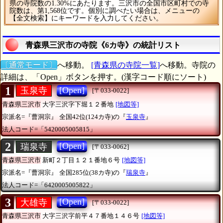
県の寺院数の1.30%にあたります。三沢市の全国市区町村での寺
院数は、第1,568位です。個別に調べたい場合は、メニューの
【全文検索】にキーワードを入力してください。
青森県三沢市の寺院《6カ寺》の統計リスト
〔通常モード〕
へ移動。
[青森県の寺院一覧]
へ移動。寺院の
詳細は、「Open」ボタンを押す。(漢字コード順にソート)
1
[Open]
玉泉寺
[〒033-0022]
青森県三沢市
大字三沢字下堀１２番地
[地図等]
宗派名=『曹洞宗』
全国42位(124カ寺)の『
玉泉寺
』
法人コード=「5420005005815」
2
[Open]
瑞泉寺
[〒033-0062]
青森県三沢市
新町２丁目１２１番地６号
[地図等]
宗派名=『曹洞宗』
全国285位(38カ寺)の『
瑞泉寺
』
法人コード=「6420005005822」
3
[Open]
大雄寺
[〒033-0022]
青森県三沢市
大字三沢字前平４７番地１４６号
[地図等]