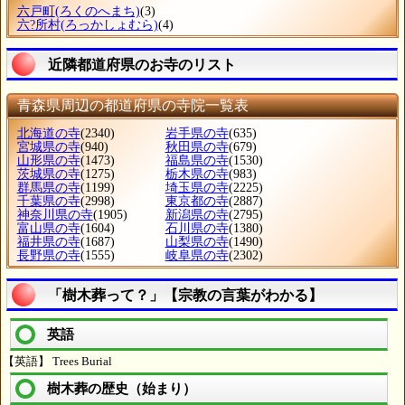
六戸町
(ろくのへまち)
(3)
六?所村
(ろっかしょむら)
(4)
近隣都道府県のお寺のリスト
青森県周辺の都道府県の寺院一覧表
北海道の寺
(2340)
岩手県の寺
(635)
宮城県の寺
(940)
秋田県の寺
(679)
山形県の寺
(1473)
福島県の寺
(1530)
茨城県の寺
(1275)
栃木県の寺
(983)
群馬県の寺
(1199)
埼玉県の寺
(2225)
千葉県の寺
(2998)
東京都の寺
(2887)
神奈川県の寺
(1905)
新潟県の寺
(2795)
富山県の寺
(1604)
石川県の寺
(1380)
福井県の寺
(1687)
山梨県の寺
(1490)
長野県の寺
(1555)
岐阜県の寺
(2302)
「樹木葬って？」【宗教の言葉がわかる】
英語
【英語】 Trees Burial
樹木葬の歴史（始まり）