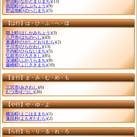
中泊町
(なかどまりまち)
(13)
南部町
(なんぶちょう)
(9)
野辺地町
(のへじまち)
(5)
【は行】は・ひ・ふ・へ・ほ
階上町
(はしかみちょう)
(3)
八戸市
(はちのへし)
(43)
東通村
(ひがしどおりむら)
(2)
平川市
(ひらかわし)
(13)
平内町
(ひらないまち)
(5)
弘前市
(ひろさきし)
(85)
深浦町
(ふかうらまち)
(8)
藤崎町
(ふじさきまち)
(10)
【ま行】ま・み・む・め・も
三沢市
(みさわし)
(6)
むつ市
(むつし)
(26)
【や行】や・ゆ・よ
横浜町
(よこはままち)
(1)
蓬田村
(よもぎたむら)
(2)
【ら行】ら・り・る・れ・ろ