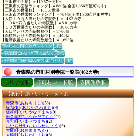
【三沢市の面積】＝119.87平方Km
【三沢市の面積ランキング】＝880位(全国1,866市区町村中)
【三沢市の世帯数】＝16,367世帯
【三沢市の世帯数ランキング】＝764位(全国1,866市区町村中)
【人口１０万人当たりの寺院数】＝14.93カ寺
【１０Km四方当たりの寺院数】＝5.01カ寺
【１０万世帯当たりの寺院数】＝36.66カ寺
【人口当たりの寺院数順位】＝1,706位
【面積当たりの寺院数順位】＝1,494位
【世帯数当たりの寺院数順位】＝1,693位
市区町村別寺院数ランキング
別窓
寺院数順位(人口10万人当たり)
別窓
寺院数順位(面積100平方Km当たり)
別窓
青森県の市町村別寺院一覧表(462カ寺)
ぶりがな順
市町村コード順
寺院件数順
【あ行】あ・い・う・え・お
青森市
(あおもりし)
(58)
鰺?沢町
(あじがさわまち)
(9)
板柳町
(いたやなぎまち)
(9)
田舎館村
(いなかだてむら)
(1)
今別町
(いまべつまち)
(2)
おいらせ町
(おいらせちょう)
(5)
大間町
(おおままち)
(7)
大鰐町
(おおわにまち)
(6)