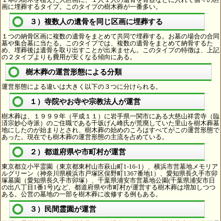
画に埋葬するタイプ。このタイプの樹木葬が一番多い。
３）複数人の遺骨を同じ区画に埋葬する
１つの納骨区画に複数の遺骨をまとめて共同で埋葬する。お墓の場合の合同
墓や集合墓に当たる。このタイプでは、複数の遺骨をまとめて納骨するた
め、埋葬後は遺骨を取り出すことが出来ません。このタイプの特徴は、上記
の２タイプよりも費用が安くなる傾向にある。
樹木葬の運営形態による分類
運営形態による違いは大きく以下の３つに分けられる。
１）寺院やお寺や宗教法人が運営
樹木葬は、１９９９年（平成１１）に岩手県一関市にある大慈山祥雲寺（臨
済宗妙心寺派）のご住職である千坂げん峰氏が荒廃していた里山を樹木葬墓
地にしたのが始まりとされ、樹木葬の始めのころはすべてがこの運営形態で
あった。現在でも樹木葬の運営形態の主流を占めている。
２）都道府県や市町村が運営
東京都立小平霊園（東京都東村山市萩山町1-16-1）、横浜市営墓地メモリア
ルグリーン（神奈川県横浜市戸塚区俣野町1367番地1）、愛知県長久手市卯
塚墓園（愛知県長久手市卯塚）、千葉県浦安市営墓地公園(千葉県浦安市日
の出八丁目1番1号)など、都道府県や市町村が運営する樹木葬は増加しつつ
ある。公営の墓地の一部を樹木葬に改修する例もある。
３）民間霊園が運営