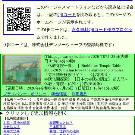
このページをスマートフォンなどから読み込む場合
は、上記の
QRコード
を読み取ると、このページの
ホームページが表示されます。
このQRコードは、
永久無料QRコード作成プログラ
ム
で作りました。
（QRコードは、株式会社デンソーウェーブの登録商標です）
[This page was uploaded on 2026年07月28日(火曜
日)16時34分59秒]
『仏教寺院一覧』 ｜ Buddhism Temple Table
｜
2006-2026
It's fun to see
the shrines and temples.
「寺社情報検索サイト」
《お寺巡り・
寺院仏閣探索》
【日本の寺院の調査】
超入門－
仏教・寺院・仏閣・お寺(全国版)
【更新日時：2026年(令和08年)07月26日（日曜日）18時41分32秒】
プライバシー・ポリシー
、
稼働環境
、
利用規約
【仏教キーワード】：改葬 倶会一処 自然葬 供養 祥月命日 寺院墓地 角柱塔婆 樹木葬
檀家 納骨堂 仏法 開眼供養 個人墓 お盆 年忌法要 夫婦墓 開眼供養 終活 御魂抜き 墓相
お施餓鬼 帰依 宗旨 合祀墓 散骨 本堂・お堂・御々堂 無縁墓 法施 副葬品 御朱印
クリックして追加情報を開く
【仏教関連用語】
お墓・墓地の情報
親鸞聖人とは？
宗教法人法
日本国憲法
今年の法事
墓地・埋葬等の法律