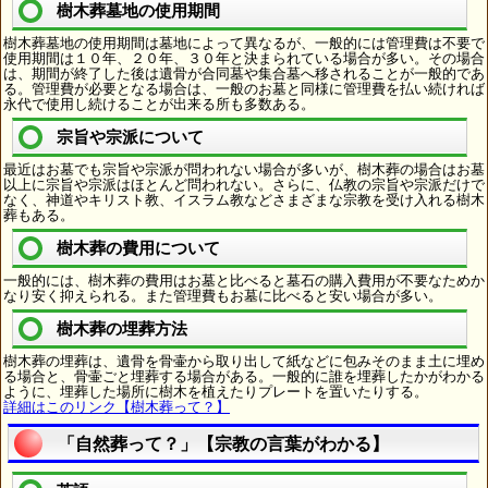
樹木葬墓地の使用期間
樹木葬墓地の使用期間は墓地によって異なるが、一般的には管理費は不要で
使用期間は１０年、２０年、３０年と決まられている場合が多い。その場合
は、期間が終了した後は遺骨が合同墓や集合墓へ移されることが一般的であ
る。管理費が必要となる場合は、一般のお墓と同様に管理費を払い続ければ
永代で使用し続けることが出来る所も多数ある。
宗旨や宗派について
最近はお墓でも宗旨や宗派が問われない場合が多いが、樹木葬の場合はお墓
以上に宗旨や宗派はほとんど問われない。さらに、仏教の宗旨や宗派だけで
なく、神道やキリスト教、イスラム教などさまざまな宗教を受け入れる樹木
葬もある。
樹木葬の費用について
一般的には、樹木葬の費用はお墓と比べると墓石の購入費用が不要なためか
なり安く抑えられる。また管理費もお墓に比べると安い場合が多い。
樹木葬の埋葬方法
樹木葬の埋葬は、遺骨を骨壷から取り出して紙などに包みそのまま土に埋め
る場合と、骨壷ごと埋葬する場合がある。一般的に誰を埋葬したかがわかる
ように、埋葬した場所に樹木を植えたりプレートを置いたりする。
詳細はこのリンク【樹木葬って？】
「自然葬って？」【宗教の言葉がわかる】