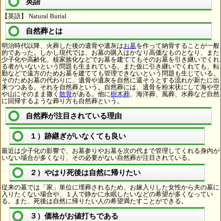
英語
【英語】 Natural Burial
自然葬とは
明治時代以降、火葬した後の遺骨や遺灰は
お墓
を作って納骨することが一般
的であった。しかし現代では、お墓の購入はかなり高価なものとなり、また
少子化や高齢化、核家族化などでお墓を建ててもそのお墓を引き継いでくれ
る者がいないという問題も生まれている。また仮に引き継いでくれても、転
勤などで遠方のためお墓を建てても管理できないという問題も生じている。
そのためお墓の代わりに、遺骨や遺灰を自然に還そうとする流れが新たに出
来つつある。それを自然葬という。自然葬には、遺骨を粉末状にして海や空
や山にそのまま撒く
散骨
がある。他に
樹木葬
、海洋葬、風葬、水葬など自然
に回帰するような葬り方も自然葬という。
自然葬が注目されている理由
１）跡継ぎがいなくても良い
最近は少子化の影響で、お墓参りやお墓を次の代まで管理してくれる身内が
いない場合が多くなり、その必要がない自然葬が注目されている。
２）やはり死後は自然に帰りたい
従来の墓では「家」単位に埋葬されるため、お嫁入りした女性から夫の墓に
入りたくない場合や、１人で静かに永眠したいなどの希望が多くなってい
る。また、死後は自然に帰りたい人の希望満たすことができる。
３）価格がお値打ちである