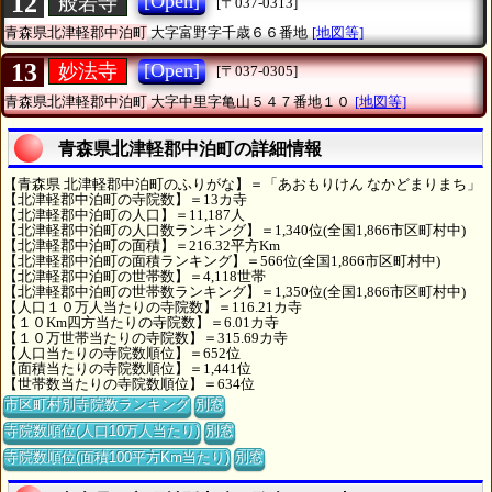
12
[Open]
般若寺
[〒037-0313]
青森県北津軽郡中泊町
大字富野字千歳６６番地
[地図等]
13
[Open]
妙法寺
[〒037-0305]
青森県北津軽郡中泊町
大字中里字亀山５４７番地１０
[地図等]
青森県北津軽郡中泊町の詳細情報
【青森県 北津軽郡中泊町のふりがな】＝「あおもりけん なかどまりまち」
【北津軽郡中泊町の寺院数】＝13カ寺
【北津軽郡中泊町の人口】＝11,187人
【北津軽郡中泊町の人口数ランキング】＝1,340位(全国1,866市区町村中)
【北津軽郡中泊町の面積】＝216.32平方Km
【北津軽郡中泊町の面積ランキング】＝566位(全国1,866市区町村中)
【北津軽郡中泊町の世帯数】＝4,118世帯
【北津軽郡中泊町の世帯数ランキング】＝1,350位(全国1,866市区町村中)
【人口１０万人当たりの寺院数】＝116.21カ寺
【１０Km四方当たりの寺院数】＝6.01カ寺
【１０万世帯当たりの寺院数】＝315.69カ寺
【人口当たりの寺院数順位】＝652位
【面積当たりの寺院数順位】＝1,441位
【世帯数当たりの寺院数順位】＝634位
市区町村別寺院数ランキング
別窓
寺院数順位(人口10万人当たり)
別窓
寺院数順位(面積100平方Km当たり)
別窓