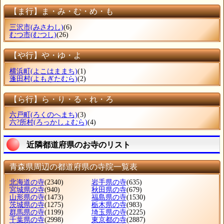
【ま行】ま・み・む・め・も
三沢市
(みさわし)
(6)
むつ市
(むつし)
(26)
【や行】や・ゆ・よ
横浜町
(よこはままち)
(1)
蓬田村
(よもぎたむら)
(2)
【ら行】ら・り・る・れ・ろ
六戸町
(ろくのへまち)
(3)
六?所村
(ろっかしょむら)
(4)
近隣都道府県のお寺のリスト
青森県周辺の都道府県の寺院一覧表
北海道の寺
(2340)
岩手県の寺
(635)
宮城県の寺
(940)
秋田県の寺
(679)
山形県の寺
(1473)
福島県の寺
(1530)
茨城県の寺
(1275)
栃木県の寺
(983)
群馬県の寺
(1199)
埼玉県の寺
(2225)
千葉県の寺
(2998)
東京都の寺
(2887)