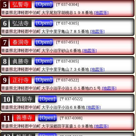
5
[Open]
弘誓寺
[〒037-0304]
青森県北津軽郡中泊町
大字尾別字胡桃谷１９８番地
[地図等]
6
[Open]
弘法寺
[〒037-0305]
青森県北津軽郡中泊町
大字中里字亀山７８５番地
[地図等]
7
[Open]
春洞寺
[〒037-0511]
青森県北津軽郡中泊町
大字小泊字砂山６番地
[地図等]
8
[Open]
眞勝寺
[〒037-0305]
青森県北津軽郡中泊町
大字中里字亀山７３６番地
[地図等]
9
[Open]
正行寺
[〒037-0522]
青森県北津軽郡中泊町
大字小泊字小泊１０１番地の１号
[地図等]
10
[Open]
西願寺
[〒037-0522]
青森県北津軽郡中泊町
大字小泊字小泊６８番地
[地図等]
11
[Open]
善導寺
[〒037-0308]
青森県北津軽郡中泊町
大字深郷田字富森１０９番地
[地図等]