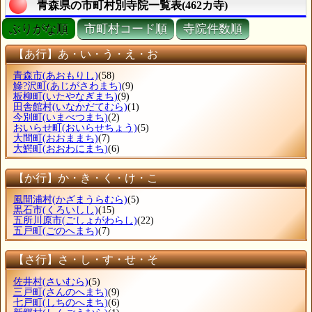
青森県の市町村別寺院一覧表(462カ寺)
ぶりがな順
市町村コード順
寺院件数順
【あ行】あ・い・う・え・お
青森市
(あおもりし)
(58)
鰺?沢町
(あじがさわまち)
(9)
板柳町
(いたやなぎまち)
(9)
田舎館村
(いなかだてむら)
(1)
今別町
(いまべつまち)
(2)
おいらせ町
(おいらせちょう)
(5)
大間町
(おおままち)
(7)
大鰐町
(おおわにまち)
(6)
【か行】か・き・く・け・こ
風間浦村
(かざまうらむら)
(5)
黒石市
(くろいしし)
(15)
五所川原市
(ごしょがわらし)
(22)
五戸町
(ごのへまち)
(7)
【さ行】さ・し・す・せ・そ
佐井村
(さいむら)
(5)
三戸町
(さんのへまち)
(9)
七戸町
(しちのへまち)
(6)