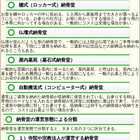
棚式（ロッカー式）納骨堂
お骨を棚やロッカーの中に収める。１人用から家族用まで大きさが選べるよ
うになっている。お参りの仕方は、お骨に向かってする場合と、お参り用の
ご本尊に向かってする場合がある。一般的にコストは安価な場合が多い。
仏壇式納骨堂
仏壇が並んだような形の納骨堂で、一般的には上段は仏壇でありご本尊や御
位牌を置き、下段にご遺骨を納める。ご遺影や記念品などの副葬品を納めら
れるところもある。
屋内墓苑（墓石式納骨堂）
一般的な霊園のお墓を室内に並べるため「屋内墓苑」と呼ばれる。室内にお
墓を建てるため費用は一般なお墓より高額になるが、一般のお墓と同じよう
にお花やお線香を供えられるところが多い。
自動搬送式（コンピューター式）納骨堂
通常はご遺骨を納めた納骨箱が収納庫に保管されている。お参りする時は、
専用のカードなどを入れると納骨箱が礼拝室に自動的に運ばれて来て、その
ご遺骨や御位牌に対してお参りする。収納庫には何千もの納骨箱が収納でき
るので、コストはお墓より安い場合が多い。
納骨堂の運営形態による分類
納骨堂を運営形態で分類すると、大きく次の３つに区分できる。
１）寺院や宗教法人が運営する納骨堂