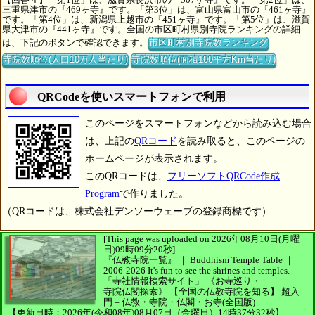
三重県津市の『469ヶ寺』です。「第3位」は、富山県富山市の『461ヶ寺』
です。「第4位」は、新潟県上越市の『451ヶ寺』です。「第5位」は、滋賀
県大津市の『441ヶ寺』です。全国の市区町村県別寺院ランキングの詳細
は、下記のボタンで確認できます。
市区町村別寺院数ランキング
寺院数順位(人口10万人当たり)
寺院数順位(面積100平方Km当たり)
QRCodeを使いスマートフォンで利用
このページをスマートフォンなどから読み込む場合
は、上記の
QRコード
を読み取ると、このページの
ホームページが表示されます。
このQRコードは、
フリーソフトQRCode作成
Program
で作りました。
（QRコードは、株式会社デンソーウェーブの登録商標です）
[This page was uploaded on 2026年08月10日(月曜
日)09時09分20秒]
『仏教寺院一覧』 ｜ Buddhism Temple Table
｜
2006-2026
It's fun to see
the shrines and temples.
「寺社情報検索サイト」
《お寺巡り・
寺院仏閣探索》
【全国の仏教寺院を知る】
超入
門－仏教・寺院・仏閣・お寺(全国版)
【更新日時：2026年(令和08年)08月07日（金曜日）14時37分32秒】