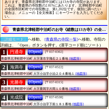
あります。青森県北津軽郡中泊町には13カ寺の寺院があります。
これは、青森県の寺院数の2.81%にあたります。北津軽郡中泊町
の全国市区町村での寺院数は、第1,202位です。個別に調べたい
場合は、メニューの【全文検索】にキーワードを入力してくださ
い。
青森県北津軽郡中泊町のお寺《総数は13カ寺》の全リ
〔詳細モード〕
へ移動。
[青森県の寺院一覧]
へ移動。寺院の
詳細は、「Open」ボタンを押す。(漢字コード順にソート)
1
[Open]
円通寺
[〒037-0302]
青森県北津軽郡中泊町
大字薄市字飛石２１番地
[地図等]
2
[Open]
海満寺
[〒037-0522]
青森県北津軽郡中泊町
大字小泊字小泊２０４番地１
[地図等]
3
[Open]
光勝寺
[〒037-0315]
青森県北津軽郡中泊町
大字豊岡字片岡１０番地
[地図等]
4
[Open]
光成院
[〒037-0538]
青森県北津軽郡中泊町
大字小泊字下前１８１番地
[地図等]