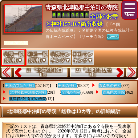
青森県北津軽郡中泊町の寺院
全国のお寺
と神社157,167箇所収録
【『全国
の伝統寺院総覧』：名前別全国の仏教寺院統計一
覧ホームページ】《サーチ寺院》
ホーム
[As of 26/08/10]
寺院一覧
神社一覧
寺院ラン
神社ラン
(県別)▼
(県別)▼
キング▼
キング▼
21.『北津軽郡鶴田
23.『上北郡野辺地
町』
町』
【
全国の寺院と神社
(157,167)】 【
全国の神社
(80,507)
青森県の神社
(877)
北津軽郡中泊町の神社
(20)】 【
全国の寺院
(76,660)
青森県の寺院
(462)
北津軽郡中泊町の寺院
(13)】
北津軽郡中泊町の寺院「総数は13カ寺」の詳細統計
下記のリストは、青森県北津軽郡中泊町にある全寺院を一覧表形
式で表示したものです。「2026年07月12日」時点において、全国
には76,660カ寺の寺院があります。青森県には462カ寺の寺院が