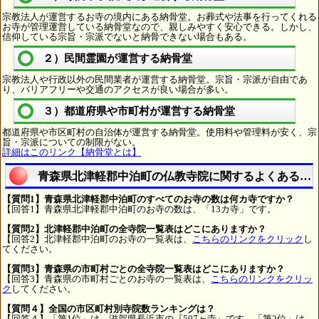
宗教法人が運営するお寺の境内にある納骨堂。お葬式や法事を行ってくれる
お寺が管理運営している納骨堂なので、親しみやすく安心できる。しかし、
信仰している宗旨・宗派でないと納骨できない場合もある。
２）民間霊園が運営する納骨堂
宗教法人や行政以外の民間業者が運営する納骨堂。宗旨・宗派が自由であ
り、バリアフリーや交通のアクセスが良い場合が多い。
３）都道府県や市町村が運営する納骨堂
都道府県や市区町村の自治体が運営する納骨堂。使用料や管理料が安く、宗
旨・宗派についての制限がない。
詳細はこのリンク【納骨堂とは】
青森県北津軽郡中泊町の仏教寺院に関するよくある質
【質問1】青森県北津軽郡中泊町のすべてのお寺の数は何カ寺ですか？
【回答1】青森県北津軽郡中泊町のお寺の数は、「13カ寺」です。
【質問2】北津軽郡中泊町の全寺院一覧表はどこにありますか？
【回答2】北津軽郡中泊町のお寺の一覧表は、
こちらのリンクをクリック
し
てください。
【質問3】青森県の市町村ごとの全寺院一覧表はどこにありますか？
【回答3】青森県の市町村ごとのお寺の一覧表は、
こちらのリンクをクリッ
ク
してください。
【質問４】全国の市区町村別寺院数ランキングは？
【回答４】「第1位」は、滋賀県長浜市の『507ヶ寺』です。「第2位」は、