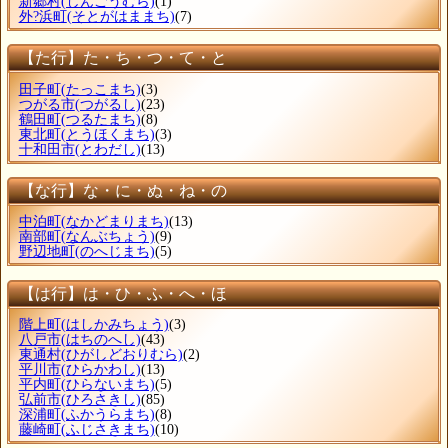
新郷村
(しんごうむら)
(1)
外?浜町
(そとがはままち)
(7)
【た行】た・ち・つ・て・と
田子町
(たっこまち)
(3)
つがる市
(つがるし)
(23)
鶴田町
(つるたまち)
(8)
東北町
(とうほくまち)
(3)
十和田市
(とわだし)
(13)
【な行】な・に・ぬ・ね・の
中泊町
(なかどまりまち)
(13)
南部町
(なんぶちょう)
(9)
野辺地町
(のへじまち)
(5)
【は行】は・ひ・ふ・へ・ほ
階上町
(はしかみちょう)
(3)
八戸市
(はちのへし)
(43)
東通村
(ひがしどおりむら)
(2)
平川市
(ひらかわし)
(13)
平内町
(ひらないまち)
(5)
弘前市
(ひろさきし)
(85)
深浦町
(ふかうらまち)
(8)
藤崎町
(ふじさきまち)
(10)