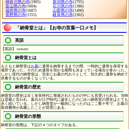
神奈川県の寺
(1905)
新潟県の寺
(2795)
富山県の寺
(1604)
石川県の寺
(1380)
福井県の寺
(1687)
山梨県の寺
(1490)
長野県の寺
(1555)
岐阜県の寺
(2302)
「納骨堂とは」【お寺の言葉一口メモ】
英語
【英語】 ossuary
納骨堂とは
もともと納骨堂は
お墓
に遺骨を納骨するまでの間、一時的に遺骨を保管する
場所であった。そのため遺骨を預かる期間も決まっている場合が多かった。
しかし現代の納骨堂は、完全にお墓の代わりとして、恒久的に遺骨を納めて
供養するものが多くなっている。
納骨堂の歴史
納骨堂の歴史は古く奈良時代に発掘されたものの中にも見受けられる。当時
は霊廟と言われ、墓石が江戸時代に誕生したのに比べ納骨堂の歴史はとても
永く続いている。しかし納骨堂が一般的になったのはここ数十年で、お墓の
取得費用が高騰したことが背景にある。
納骨堂の形態
納骨堂の形態は、下記の４つのタイプがある。