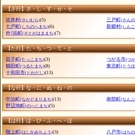
【さ行】さ・し・す・せ・そ
佐井村
(5)
三戸町
(さいむら)
(さん
七戸町
(6)
新郷村
(しちのへまち)
(しん
外?浜町
(7)
(そとがはままち)
【た行】た・ち・つ・て・と
田子町
(3)
つがる市
(たっこまち)
(つ
鶴田町
(8)
東北町
(つるたまち)
(とう
十和田市
(13)
(とわだし)
【な行】な・に・ぬ・ね・の
中泊町
(13)
南部町
(なかどまりまち)
(なん
野辺地町
(5)
(のへじまち)
【は行】は・ひ・ふ・へ・ほ
階上町
(3)
八戸市
(はしかみちょう)
(はちの