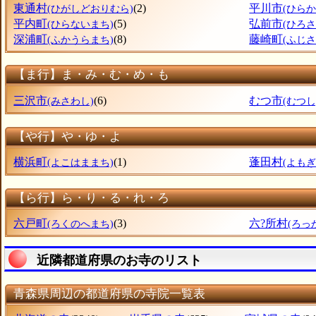
東通村
(2)
平川市
(ひがしどおりむら)
(ひらか
平内町
(5)
弘前市
(ひらないまち)
(ひろさ
深浦町
(8)
藤崎町
(ふかうらまち)
(ふじ
【ま行】ま・み・む・め・も
三沢市
(6)
むつ市
(みさわし)
(むつし
【や行】や・ゆ・よ
横浜町
(1)
蓬田村
(よこはままち)
(よも
【ら行】ら・り・る・れ・ろ
六戸町
(3)
六?所村
(ろくのへまち)
(ろっ
近隣都道府県のお寺のリスト
青森県周辺の都道府県の寺院一覧表