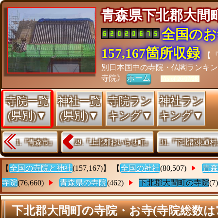
青森県下北郡大
全国のお
157,167箇所収録
【
別日本国中の寺院・仏閣ランキ
寺院》
ホーム
[As of 26/07/28]
寺院一覧
神社一覧
寺院ラン
神社ラン
(県別)▼
(県別)▼
キング▼
キング▼
1.『青森市』
29.『上北郡おいらせ町』
31.『下北郡東通村
【
全国の寺院と神社
(157,167)】 【
全国の神社
(80,507)
青森
寺院
(76,660)
青森県の寺院
(462)
下北郡大間町の寺院
(7
下北郡大間町の寺院・お寺(寺院総数は