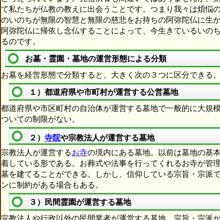
て私たちが仏教の教えに出会うことです。つまり我々は煩悩
のいのちが無限の智慧と無限の慈悲をお持ちの阿弥陀仏に生
阿弥陀仏に帰依し念仏することによって、今生きているいの
るのです。
お墓・霊園・墓地の運営形態による分類
お墓を経営形態で分類すると、大きく次の３つに区分できる
１）都道府県や市町村が運営する公営墓地
都道府県や市区町村の自治体が運営する墓地で一般的に大規
ついての制限がない。
２）
寺院
や宗教法人が運営する墓地
宗教法人が運営する
お寺
の境内にある墓地。以前は墓地の基
着している形である。お葬式や法事を行ってくれるお寺が管
墓を建てることができる。しかし、信仰している宗旨・宗派
ンに制約がある場合もある。
３）民間霊園が運営する墓地
宗教法人や行政以外の民間業者が運営する墓地。宗旨・宗派