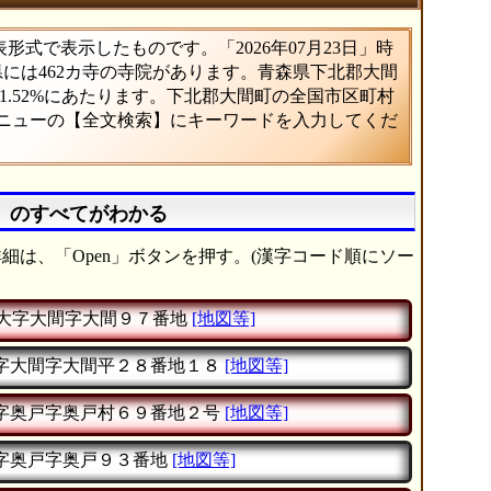
式で表示したものです。「2026年07月23日」時
県には462カ寺の寺院があります。青森県下北郡大間
.52%にあたります。下北郡大間町の全国市区町村
メニューの【全文検索】にキーワードを入力してくだ
」のすべてがわかる
細は、「Open」ボタンを押す。(漢字コード順にソー
大字大間字大間９７番地
[地図等]
字大間字大間平２８番地１８
[地図等]
字奥戸字奥戸村６９番地２号
[地図等]
字奥戸字奥戸９３番地
[地図等]