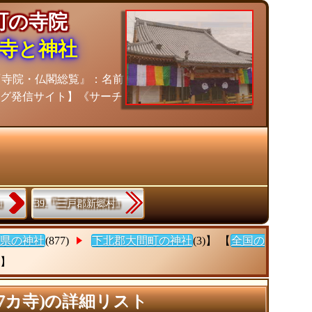
間町の寺院
寺と神社
『寺院・仏閣総覧』：名前
ング発信サイト】《サーチ
』
39.『三戸郡新郷村』
県の神社
(877)
下北郡大間町の神社
(3)】 【
全国の
)】
7カ寺)の詳細リスト