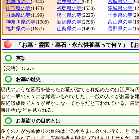
北海道の寺
(2340)
岩手県の寺
(635)
宮城県の寺
(94
山形県の寺
(1473)
福島県の寺
(1530)
茨城県の寺
(1
群馬県の寺
(1199)
埼玉県の寺
(2225)
千葉県の寺
(2
神奈川県の寺
(1905)
新潟県の寺
(2795)
富山県の寺
(1
福井県の寺
(1687)
山梨県の寺
(1490)
長野県の寺
(1
「お墓・霊園・墓石・永代供養墓って何？」【お
英語
【英語】 Grave
お墓の歴史
現代のような墓石を使ったお墓が建てられ始めたのは江戸時
心で一般の人々には縁遠いものでした。一般の人々がお墓を
度経済成長で人々が豊かになってからだと言われている。最近
海洋葬)なども見られる。
お墓詣りの目的とは
多くの方がお墓参りの目的はご先祖さまに会いに行くことで
と考えられています。先祖供養も間違いではありませんが、