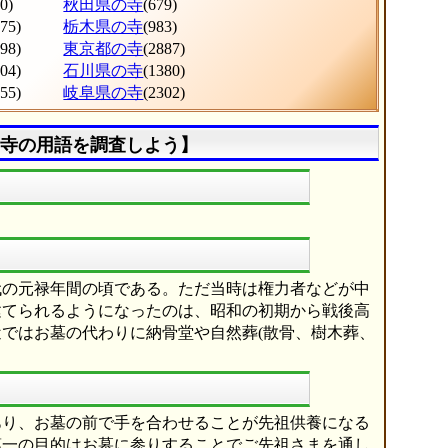
0)
秋田県の寺
(679)
275)
栃木県の寺
(983)
998)
東京都の寺
(2887)
604)
石川県の寺
(1380)
555)
岐阜県の寺
(2302)
寺の用語を調査しよう】
代の元禄年間の頃である。ただ当時は権力者などが中
建てられるようになったのは、昭和の初期から戦後高
ではお墓の代わりに納骨堂や自然葬(散骨、樹木葬、
あり、お墓の前で手を合わせることが先祖供養になる
第一の目的はお墓に参りすることでご先祖さまを通し