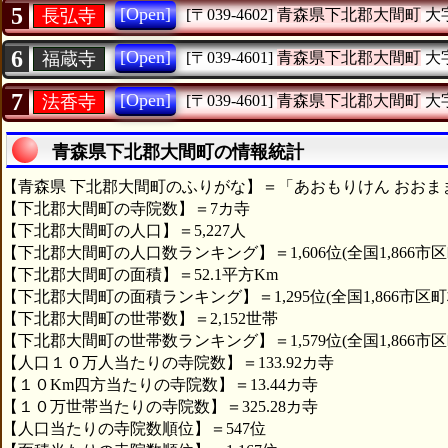
5
[Open]
長弘寺
[〒039-4602]
青森県下北郡大間町
大
6
[Open]
福蔵寺
[〒039-4601]
青森県下北郡大間町
大
7
[Open]
法香寺
[〒039-4601]
青森県下北郡大間町
大
青森県下北郡大間町の情報統計
【青森県 下北郡大間町のふりがな】＝「あおもりけん おおま
【下北郡大間町の寺院数】＝7カ寺
【下北郡大間町の人口】＝5,227人
【下北郡大間町の人口数ランキング】＝1,606位(全国1,866市区
【下北郡大間町の面積】＝52.1平方Km
【下北郡大間町の面積ランキング】＝1,295位(全国1,866市区町
【下北郡大間町の世帯数】＝2,152世帯
【下北郡大間町の世帯数ランキング】＝1,579位(全国1,866市区
【人口１０万人当たりの寺院数】＝133.92カ寺
【１０Km四方当たりの寺院数】＝13.44カ寺
【１０万世帯当たりの寺院数】＝325.28カ寺
【人口当たりの寺院数順位】＝547位