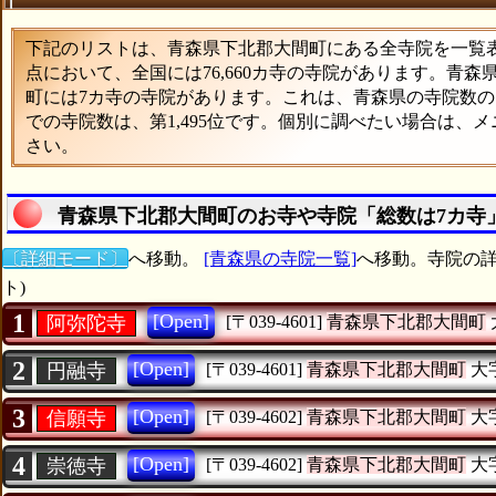
下記のリストは、青森県下北郡大間町にある全寺院を一覧表形
点において、全国には76,660カ寺の寺院があります。青森
町には7カ寺の寺院があります。これは、青森県の寺院数の1
での寺院数は、第1,495位です。個別に調べたい場合は、
さい。
青森県下北郡大間町のお寺や寺院「総数は7カ寺
〔詳細モード〕
へ移動。
[青森県の寺院一覧]
へ移動。寺院の詳
ト)
1
[Open]
阿弥陀寺
[〒039-4601]
青森県下北郡大間町
2
[Open]
円融寺
[〒039-4601]
青森県下北郡大間町
大
3
[Open]
信願寺
[〒039-4602]
青森県下北郡大間町
大
4
[Open]
崇徳寺
[〒039-4602]
青森県下北郡大間町
大