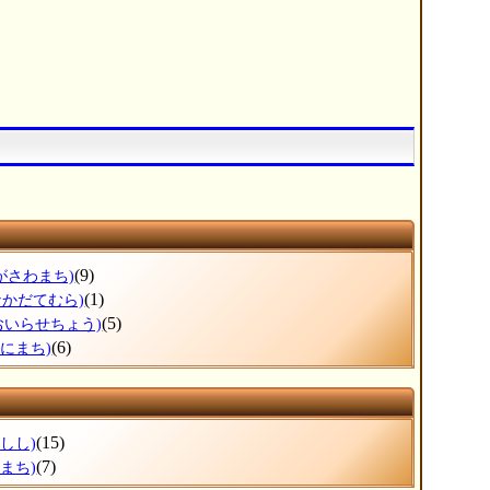
(9)
がさわまち)
(1)
なかだてむら)
(5)
おいらせちょう)
(6)
わにまち)
(15)
しし)
(7)
まち)