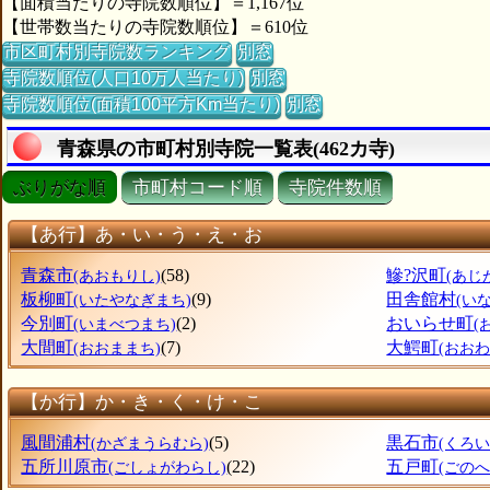
【面積当たりの寺院数順位】＝1,167位
【世帯数当たりの寺院数順位】＝610位
市区町村別寺院数ランキング
別窓
寺院数順位(人口10万人当たり)
別窓
寺院数順位(面積100平方Km当たり)
別窓
青森県の市町村別寺院一覧表(462カ寺)
ぶりがな順
市町村コード順
寺院件数順
【あ行】あ・い・う・え・お
青森市
(58)
鰺?沢町
(あおもりし)
(あじ
板柳町
(9)
田舎館村
(いたやなぎまち)
(い
今別町
(2)
おいらせ町
(いまべつまち)
(
大間町
(7)
大鰐町
(おおままち)
(おお
【か行】か・き・く・け・こ
風間浦村
(5)
黒石市
(かざまうらむら)
(くろい
五所川原市
(22)
五戸町
(ごしょがわらし)
(ごのへ