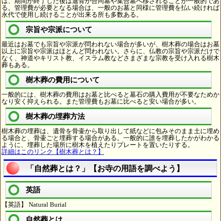
は、期間が終了した後は遺骨が合同墓や集合墓へ移されることが一般的であ
る。管理費が必要となる場合は、一般のお墓と同様に管理費を払い続ければ
永代で使用し続けることが出来る所も多数ある。
宗旨や宗派について
最近はお墓でも宗旨や宗派が問われない場合が多いが、樹木葬の場合はお墓
以上に宗旨や宗派はほとんど問われない。さらに、仏教の宗旨や宗派だけで
なく、神道やキリスト教、イスラム教などさまざまな宗教を受け入れる樹木
葬もある。
樹木葬の費用について
一般的には、樹木葬の費用はお墓と比べると墓石の購入費用が不要なためか
なり安く抑えられる。また管理費もお墓に比べると安い場合が多い。
樹木葬の埋葬方法
樹木葬の埋葬は、遺骨を骨壷から取り出して紙などに包みそのまま土に埋め
る場合と、骨壷ごと埋葬する場合がある。一般的に誰を埋葬したかがわかる
ように、埋葬した場所に樹木を植えたりプレートを置いたりする。
詳細はこのリンク【樹木葬とは？】
「自然葬とは？」【お寺の用語を調べよう】
英語
【英語】 Natural Burial
自然葬とは