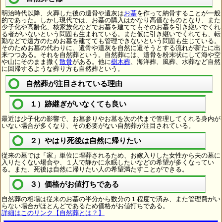
明治時代以降、火葬した後の遺骨や遺灰は
お墓
を作って納骨することが一般
的であった。しかし現代では、お墓の購入はかなり高価なものとなり、また
少子化や高齢化、核家族化などでお墓を建ててもそのお墓を引き継いでくれ
る者がいないという問題も生まれている。また仮に引き継いでくれても、転
勤などで遠方のためお墓を建てても管理できないという問題も生じている。
そのためお墓の代わりに、遺骨や遺灰を自然に還そうとする流れが新たに出
来つつある。それを自然葬という。自然葬には、遺骨を粉末状にして海や空
や山にそのまま撒く
散骨
がある。他に
樹木葬
、海洋葬、風葬、水葬など自然
に回帰するような葬り方も自然葬という。
自然葬が注目されている理由
１）跡継ぎがいなくても良い
最近は少子化の影響で、お墓参りやお墓を次の代まで管理してくれる身内が
いない場合が多くなり、その必要がない自然葬が注目されている。
２）やはり死後は自然に帰りたい
従来の墓では「家」単位に埋葬されるため、お嫁入りした女性から夫の墓に
入りたくない場合や、１人で静かに永眠したいなどの希望が多くなってい
る。また、死後は自然に帰りたい人の希望満たすことができる。
３）価格がお値打ちである
自然葬の相場は従来のお墓の半分から数分の１程度で済み、また管理費がい
らない場合がほとんどであるため価格がお値打ちである。
詳細はこのリンク【自然葬とは？】