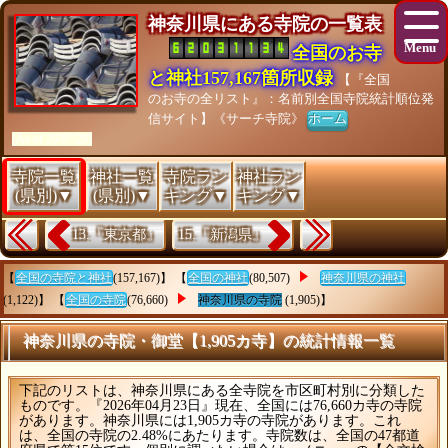
神奈川県にある寺院の一覧表
全国のお寺
と神社157,167箇所収録
【『全国
のお寺の全リスト』：名前別全国寺院統計順位発
信サイト】《サーチ寺院》
ホーム
[As of 26/07/28]
寺院一覧
神社一覧
寺院ラン
神社ラン
(県別)▼
(県別)▼
キング▼
キング▼
13.『東京都』
15.『新潟県』
【
全国の寺院と神社
(157,167)】 【
全国の神社
(80,507)
神奈川県の神社
(1,122)】 【
全国の寺院
(76,660)
神奈川県の寺院
(1,905)】
神奈川県の寺院・御堂【1,905カ寺】の統計情報一覧
下記のリストは、神奈川県にある全寺院を市区町村別に分類した
ものです。『2026年04月23日』現在、全国には76,660カ寺の寺院
があります。神奈川県には1,905カ寺の寺院があります。これ
は、全国の寺院の2.48%にあたります。寺院数は、全国の47都道