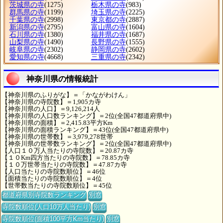
茨城県の寺
(1275)
栃木県の寺
(983)
群馬県の寺
(1199)
埼玉県の寺
(2225)
千葉県の寺
(2998)
東京都の寺
(2887)
新潟県の寺
(2795)
富山県の寺
(1604)
石川県の寺
(1380)
福井県の寺
(1687)
山梨県の寺
(1490)
長野県の寺
(1555)
岐阜県の寺
(2302)
静岡県の寺
(2602)
愛知県の寺
(4668)
三重県の寺
(2342)
神奈川県の情報統計
【神奈川県のふりがな】＝「かながわけん」
【神奈川県の寺院数】＝1,905カ寺
【神奈川県の人口】＝9,126,214人
【神奈川県の人口数ランキング】＝2位(全国47都道府県中)
【神奈川県の面積】＝2,415.83平方Km
【神奈川県の面積ランキング】＝43位(全国47都道府県中)
【神奈川県の世帯数】＝3,979,278世帯
【神奈川県の世帯数ランキング】＝2位(全国47都道府県中)
【人口１０万人当たりの寺院数】＝20.87カ寺
【１０Km四方当たりの寺院数】＝78.85カ寺
【１０万世帯当たりの寺院数】＝47.87カ寺
【人口当たりの寺院数順位】＝46位
【面積当たりの寺院数順位】＝4位
【世帯数当たりの寺院数順位】＝45位
都道府県別寺院数ランキング
別窓
寺院数順位(人口10万人当たり)
別窓
寺院数順位(面積100平方Km当たり)
別窓