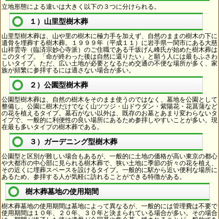
立地形態による違いは大きく以下の３つに分けられる。
１）山里型樹木葬
山里型樹木葬は、山や里の樹木に極力手を加えず、自然のままの樹木の下に
遺骨を埋葬する樹木葬。１９９９年（平成１１）に岩手県一関市にある大慈
山祥雲寺（臨済宗妙心寺派）のご住職である千坂げん峰氏が始めた樹木葬は
このタイプ。「命が終わった後は自然に還りたい」と願う人には最もふさわ
しいタイプ。ただ、広い土地が必要となるため交通の不便な場所が多く、家
族が頻繁に参拝するには適さない場合が多い。
２）公園型樹木葬
公園型樹木葬は、自然の樹木をそのまま使うのではなく、墓地を公園として
整備し、公園に樹木だけでなく山ツツジ・山ドウダン・紫陽花・花菖蒲など
の花を植えるタイプ。墓石がない以外は、既存のお墓とあまり変わらないタ
イプで、一般的に利便性の良い場所にあるため参拝しやすいことが多い。現
在最も多いタイプの樹木葬である。
３）ガーデニング型樹木葬
公園型と区別が難しい場合もあるが、一般的に土地の価格が高い東京の都心
や大都市の中心部に見られる樹木葬で、狭い土地に季節の折々の花を植え、
その近くに埋葬スペースを設けるタイプ。一般的に駅から近い便利な場所に
あるため、参拝する人が気軽に訪れることができる特徴がある。
樹木葬墓地の使用期間
樹木葬墓地の使用期間は墓地によって異なるが、一般的には管理費は不要で
使用期間は１０年、２０年、３０年と決まられている場合が多い。その場合