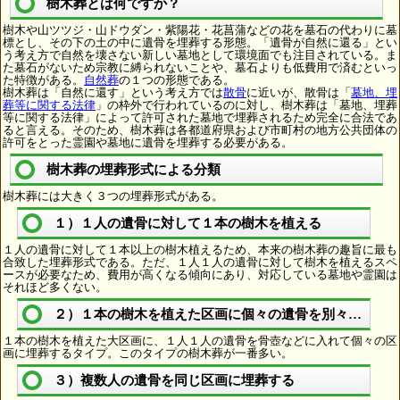
樹木葬とは何ですか？
樹木や山ツツジ・山ドウダン・紫陽花・花菖蒲などの花を墓石の代わりに墓
標とし、その下の土の中に遺骨を埋葬する形態。「遺骨が自然に還る」とい
う考え方で自然を壊さない新しい墓地として環境面でも注目されている。ま
た墓石がないため宗教に縛られないことや、墓石よりも低費用で済むといっ
た特徴がある。
自然葬
の１つの形態である。
樹木葬は「自然に還す」という考え方では
散骨
に近いが、散骨は「
墓地、埋
葬等に関する法律
」の枠外で行われているのに対し、樹木葬は「墓地、埋葬
等に関する法律」によって許可された墓地で埋葬されるため完全に合法であ
ると言える。そのため、樹木葬は各都道府県および市町村の地方公共団体の
許可をとった霊園や墓地に遺骨を埋葬する必要がある。
樹木葬の埋葬形式による分類
樹木葬には大きく３つの埋葬形式がある。
１）１人の遺骨に対して１本の樹木を植える
１人の遺骨に対して１本以上の樹木植えるため、本来の樹木葬の趣旨に最も
合致した埋葬形式である。ただ、１人１人の遺骨に対して樹木を植えるスペ
ースが必要なため、費用が高くなる傾向にあり、対応している墓地や霊園は
それほど多くない。
２）１本の樹木を植えた区画に個々の遺骨を別々に埋葬
１本の樹木を植えた大区画に、１人１人の遺骨を骨壺などに入れて個々の区
画に埋葬するタイプ。このタイプの樹木葬が一番多い。
３）複数人の遺骨を同じ区画に埋葬する