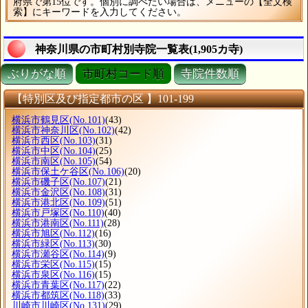
府県で第15位です。個別に調べたい場合は、メニューの【全文検
索】にキーワードを入力してください。
神奈川県の市町村別寺院一覧表(1,905カ寺)
ぶりがな順
市町村コード順
寺院件数順
【特別区及び指定都市の区 】101-199
横浜市鶴見区
(No.101)
(43)
横浜市神奈川区
(No.102)
(42)
横浜市西区
(No.103)
(31)
横浜市中区
(No.104)
(25)
横浜市南区
(No.105)
(54)
横浜市保土ケ谷区
(No.106)
(20)
横浜市磯子区
(No.107)
(21)
横浜市金沢区
(No.108)
(31)
横浜市港北区
(No.109)
(51)
横浜市戸塚区
(No.110)
(40)
横浜市港南区
(No.111)
(28)
横浜市旭区
(No.112)
(16)
横浜市緑区
(No.113)
(30)
横浜市瀬谷区
(No.114)
(9)
横浜市栄区
(No.115)
(15)
横浜市泉区
(No.116)
(15)
横浜市青葉区
(No.117)
(22)
横浜市都筑区
(No.118)
(33)
川崎市川崎区
(No.131)
(29)