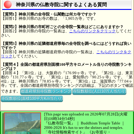
神奈川県の仏教寺院に関するよくある質問
【質問1】神奈川県の全寺院・仏閣数は何カ寺ですか？
【回答1】神奈川県のお寺の数は、「1,905カ寺」です。
【質問2】神奈川県の市町村ごとの全寺院一覧表はどこにありますか？
【回答2】神奈川県の寺院の一覧表は、
こちらのリンクをクリック
してくだ
さい。
【質問3】神奈川県の近隣都道府県毎の全寺院を調べるにはどうすれば良い
ですか？
【回答3】神奈川県の近隣都道府県の寺院の一覧表は、
こちらのリンクをク
リック
してください。
【質問４】全国の都道府県別面積100平方キロメートル当りの寺院数ランキ
ングは？
【回答４】「第1位」は、大阪府の『176.99ヶ寺』です。「第2位」は、東京
都の『131.77ヶ寺』です。「第3位」は、愛知県の『90.25ヶ寺』です。「第
4位」は、神奈川県の『78.85ヶ寺』です。「第5位」は、滋賀県の『77.04ヶ
寺』です。全国の都道府県別寺院ランキングの詳細は、下記のボタンで確認
できます。
都道府県別寺院数ランキング
寺院数順位(人口10万人当たり)
寺院数順位(面積100平方Km当たり)
[This page was uploaded on 2026年07月28日(火曜
日)16時34分54秒]
『仏教寺院一覧』 ｜ Buddhism Temple Table
｜
2006-2026
It's fun to see
the shrines and temples.
「寺社情報検索サイト」
《お寺巡り・