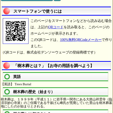
スマートフォンで使うには
このページをスマートフォンなどから読み込む場合
は、上記の
QRコード
を読み取ると、このページの
ホームページが表示されます。
このQRコードは、
100%無料QRCodeメーカー
で作り
ました。
（QRコードは、株式会社デンソーウェーブの登録商標です）
「樹木葬とは？」【お寺の用語を調べよう】
英語
【英語】 Trees Burial
樹木葬の歴史（始まり）
樹木葬は、１９９９年（平成１１）に岩手県一関市にある大慈山祥雲寺（臨
済宗妙心寺派）のご住職である千坂げん峰氏が荒廃していた里山を樹木葬墓
地にしたのが始まりとされる。