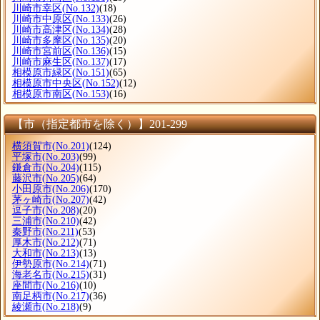
川崎市幸区
(No.132)
(18)
川崎市中原区
(No.133)
(26)
川崎市高津区
(No.134)
(28)
川崎市多摩区
(No.135)
(20)
川崎市宮前区
(No.136)
(15)
川崎市麻生区
(No.137)
(17)
相模原市緑区
(No.151)
(65)
相模原市中央区
(No.152)
(12)
相模原市南区
(No.153)
(16)
【市（指定都市を除く）】201-299
横須賀市
(No.201)
(124)
平塚市
(No.203)
(99)
鎌倉市
(No.204)
(115)
藤沢市
(No.205)
(64)
小田原市
(No.206)
(170)
茅ヶ崎市
(No.207)
(42)
逗子市
(No.208)
(20)
三浦市
(No.210)
(42)
秦野市
(No.211)
(53)
厚木市
(No.212)
(71)
大和市
(No.213)
(13)
伊勢原市
(No.214)
(71)
海老名市
(No.215)
(31)
座間市
(No.216)
(10)
南足柄市
(No.217)
(36)
綾瀬市
(No.218)
(9)