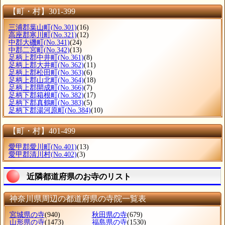
【町・村】301-399
三浦郡葉山町
(No.301)
(16)
高座郡寒川町
(No.321)
(12)
中郡大磯町
(No.341)
(24)
中郡二宮町
(No.342)
(13)
足柄上郡中井町
(No.361)
(8)
足柄上郡大井町
(No.362)
(11)
足柄上郡松田町
(No.363)
(6)
足柄上郡山北町
(No.364)
(18)
足柄上郡開成町
(No.366)
(7)
足柄下郡箱根町
(No.382)
(17)
足柄下郡真鶴町
(No.383)
(5)
足柄下郡湯河原町
(No.384)
(10)
【町・村】401-499
愛甲郡愛川町
(No.401)
(13)
愛甲郡清川村
(No.402)
(3)
近隣都道府県のお寺のリスト
神奈川県周辺の都道府県の寺院一覧表
宮城県の寺
(940)
秋田県の寺
(679)
山形県の寺
(1473)
福島県の寺
(1530)