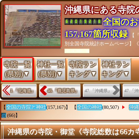
沖縄県にある寺
全国のお
157,167箇所収録
【
別全国寺院統計ホームページ】
[As of 26/07/28]
寺院一覧
神社一覧
寺院ラン
神社ラン
(県別)▼
(県別)▼
キング▼
キング▼
47.『沖縄県』
47.『
1.『北海道』
46.『鹿児島県』
【
全国の寺院と神社
(157,167)】 【
全国の神社
(80,507)
沖縄
院
(66)】
沖縄県の寺院・御堂《寺院総数は66カ