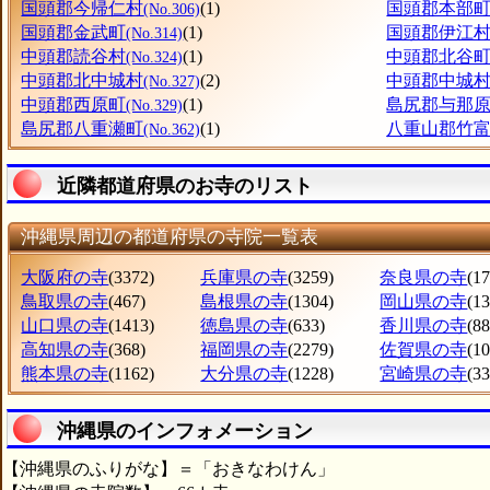
国頭郡今帰仁村
(1)
国頭郡本部
(No.306)
国頭郡金武町
(1)
国頭郡伊江
(No.314)
中頭郡読谷村
(1)
中頭郡北谷
(No.324)
中頭郡北中城村
(2)
中頭郡中城
(No.327)
中頭郡西原町
(1)
島尻郡与那
(No.329)
島尻郡八重瀬町
(1)
八重山郡竹
(No.362)
近隣都道府県のお寺のリスト
沖縄県周辺の都道府県の寺院一覧表
大阪府の寺
(3372)
兵庫県の寺
(3259)
奈良県の寺
(1
鳥取県の寺
(467)
島根県の寺
(1304)
岡山県の寺
(1
山口県の寺
(1413)
徳島県の寺
(633)
香川県の寺
(88
高知県の寺
(368)
福岡県の寺
(2279)
佐賀県の寺
(1
熊本県の寺
(1162)
大分県の寺
(1228)
宮崎県の寺
(33
沖縄県のインフォメーション
【沖縄県のふりがな】＝「おきなわけん」