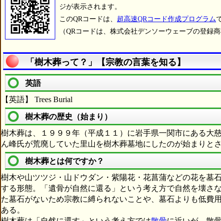
ジが表示されます。
このQRコードは、
超高速QRコード作成プログラム
（QRコードは、株式会社デンソーウェーブの登録
「樹木葬って？」【宗教の言葉を知る】
英語
【英語】 Trees Burial
樹木葬の歴史（始まり）
樹木葬は、１９９９年（平成１１）に岩手県一関市にある大
ん峰氏が荒廃していた里山を樹木葬墓地にしたのが始まりと
樹木葬とは何ですか？
樹木や山ツツジ・山ドウダン・紫陽花・花菖蒲などの花を墓
する形態。「遺骨が自然に還る」という考え方で自然を壊さ
た墓石がないため宗教に縛られないことや、墓石よりも低費
ある。
樹木葬は「自然に還す」という考え方では
散骨
に近いが、散