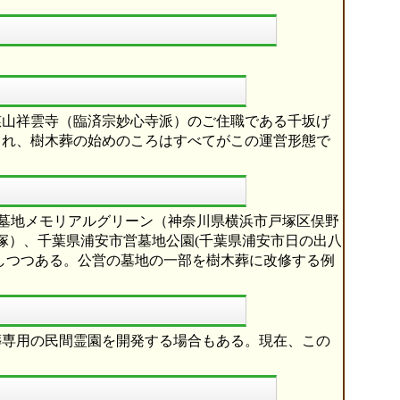
慈山祥雲寺（臨済宗妙心寺派）のご住職である千坂げ
され、樹木葬の始めのころはすべてがこの運営形態で
市営墓地メモリアルグリーン（神奈川県横浜市戸塚区俣野
卯塚）、千葉県浦安市営墓地公園(千葉県浦安市日の出八
加しつつある。公営の墓地の一部を樹木葬に改修する例
葬専用の民間霊園を開発する場合もある。現在、この