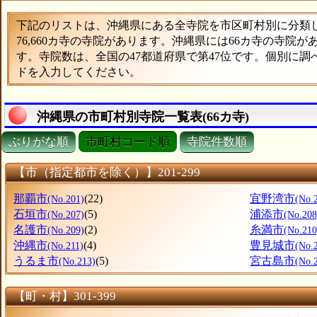
下記のリストは、沖縄県にある全寺院を市区町村別に分類した
76,660カ寺の寺院があります。沖縄県には66カ寺の寺院が
す。寺院数は、全国の47都道府県で第47位です。個別に
ドを入力してください。
沖縄県の市町村別寺院一覧表(66カ寺)
ぶりがな順
市町村コード順
寺院件数順
【市（指定都市を除く）】201-299
那覇市
(22)
宜野湾市
(No.201)
(No.
石垣市
(5)
浦添市
(No.207)
(No.208
名護市
(2)
糸満市
(No.209)
(No.210
沖縄市
(4)
豊見城市
(No.211)
(No.
うるま市
(5)
宮古島市
(No.213)
(No.
【町・村】301-399