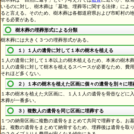
いるのに対し、樹木葬は「墓地、埋葬等に関する法律」によ
ると言える。そのため、樹木葬は各都道府県および市町村の
する必要がある。
樹木葬の埋葬形式による分類
樹木葬には大きく３つの埋葬形式がある。
１）１人の遺骨に対して１本の樹木を植える
１人の遺骨に対して１本以上の樹木植えるため、本来の樹木
１人の遺骨に対して樹木を植えるスペースが必要なため、費
それほど多くない。
２）１本の樹木を植えた区画に個々の遺骨を別々に埋
１本の樹木を植えた大区画に、１人１人の遺骨を骨壺などに
木葬が一番多い。
３）複数人の遺骨を同じ区画に埋葬する
１つの納骨区画に複数の遺骨をまとめて共同で埋葬する。お
は、複数の遺骨をまとめて納骨するため、埋葬後は遺骨を取
の２タイプよりも費用が安くなる傾向にある。