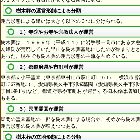
樹木葬の運営形態による分類
運営形態による違いは大きく以下の３つに分けられる。
１）寺院やお寺や宗教法人が運営
樹木葬は、１９９９年（平成１１）に岩手県一関市にある大
ん峰氏が荒廃していた里山を樹木葬墓地にしたのが始まりと
あった。現在でも樹木葬の運営形態の主流を占めている。
２）都道府県や市町村が運営
東京都立小平霊園（東京都東村山市萩山町1-16-1）、横浜
町1367番地1）、愛知県長久手市卯塚墓園（愛知県長久手市
丁目1番1号)など、都道府県や市町村が運営する樹木葬は増
もある。
３）民間霊園が運営
民間の霊園墓地の一部を樹木葬にする場合や、初めから樹木
運営形態の樹木葬が増えつつある。
樹木葬の立地形態による分類