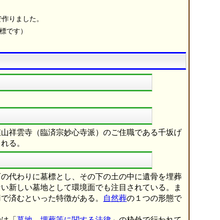
で作りました。
商標です）
慈山祥雲寺（臨済宗妙心寺派）のご住職である千坂げ
される。
石の代わりに墓標とし、その下の土の中に遺骨を埋葬
ない新しい墓地として環境面でも注目されている。ま
用で済むといった特徴がある。
自然葬
の１つの形態で
骨は「
墓地、埋葬等に関する法律
」の枠外で行われて