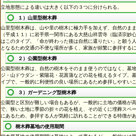
立地形態による違いは大きく以下の３つに分けられる。
１）山里型樹木葬
山里型樹木葬は、山や里の樹木に極力手を加えず、自然のま
（平成１１）に岩手県一関市にある大慈山祥雲寺（臨済宗妙
はこのタイプ。「命が終わった後は自然に還りたい」と願う
となるため交通の不便な場所が多く、家族が頻繁に参拝する
２）公園型樹木葬
公園型樹木葬は、自然の樹木をそのまま使うのではなく、墓
ジ・山ドウダン・紫陽花・花菖蒲などの花を植えるタイプ。
イプで、一般的に利便性の良い場所にあるため参拝しやすい
３）ガーデニング型樹木葬
公園型と区別が難しい場合もあるが、一般的に土地の価格が
で、狭い土地に季節の折々の花を植え、その近くに埋葬スペ
にあるため、参拝する人が気軽に訪れることができる特徴が
樹木葬墓地の使用期間