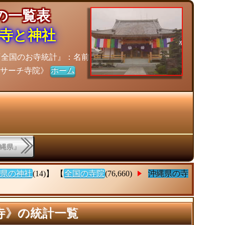
院の一覧表
寺と神社
『全国のお寺統計』：名前
《サーチ寺院》
ホーム
沖縄県』
県の神社
(14)】 【
全国の寺院
(76,660)
沖縄県の寺
寺》の統計一覧