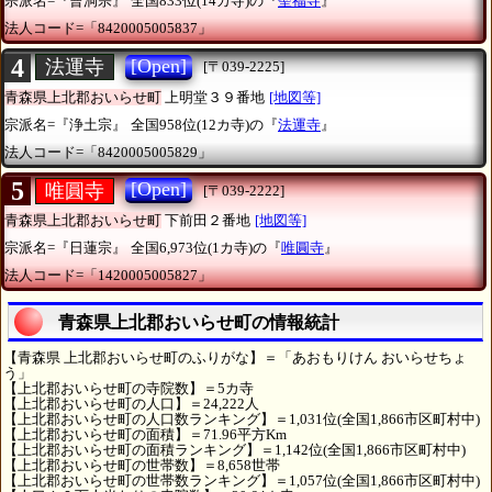
宗派名=『曹洞宗』
全国833位(14カ寺)の『
聖福寺
』
法人コード=「8420005005837」
4
[Open]
法運寺
[〒039-2225]
青森県上北郡おいらせ町
上明堂３９番地
[地図等]
宗派名=『浄土宗』
全国958位(12カ寺)の『
法運寺
』
法人コード=「8420005005829」
5
[Open]
唯圓寺
[〒039-2222]
青森県上北郡おいらせ町
下前田２番地
[地図等]
宗派名=『日蓮宗』
全国6,973位(1カ寺)の『
唯圓寺
』
法人コード=「1420005005827」
青森県上北郡おいらせ町の情報統計
【青森県 上北郡おいらせ町のふりがな】＝「あおもりけん おいらせちょ
う」
【上北郡おいらせ町の寺院数】＝5カ寺
【上北郡おいらせ町の人口】＝24,222人
【上北郡おいらせ町の人口数ランキング】＝1,031位(全国1,866市区町村中)
【上北郡おいらせ町の面積】＝71.96平方Km
【上北郡おいらせ町の面積ランキング】＝1,142位(全国1,866市区町村中)
【上北郡おいらせ町の世帯数】＝8,658世帯
【上北郡おいらせ町の世帯数ランキング】＝1,057位(全国1,866市区町村中)