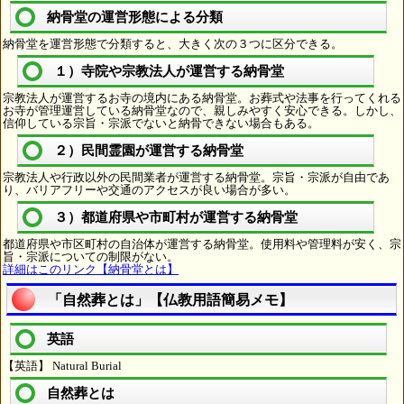
納骨堂の運営形態による分類
納骨堂を運営形態で分類すると、大きく次の３つに区分できる。
１）寺院や宗教法人が運営する納骨堂
宗教法人が運営するお寺の境内にある納骨堂。お葬式や法事を行ってくれる
お寺が管理運営している納骨堂なので、親しみやすく安心できる。しかし、
信仰している宗旨・宗派でないと納骨できない場合もある。
２）民間霊園が運営する納骨堂
宗教法人や行政以外の民間業者が運営する納骨堂。宗旨・宗派が自由であ
り、バリアフリーや交通のアクセスが良い場合が多い。
３）都道府県や市町村が運営する納骨堂
都道府県や市区町村の自治体が運営する納骨堂。使用料や管理料が安く、宗
旨・宗派についての制限がない。
詳細はこのリンク【納骨堂とは】
「自然葬とは」【仏教用語簡易メモ】
英語
【英語】 Natural Burial
自然葬とは