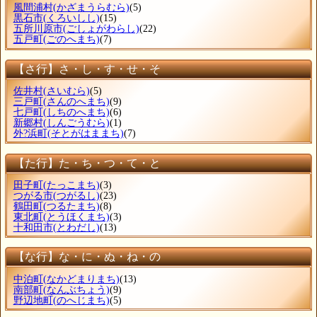
風間浦村
(かざまうらむら)
(5)
黒石市
(くろいしし)
(15)
五所川原市
(ごしょがわらし)
(22)
五戸町
(ごのへまち)
(7)
【さ行】さ・し・す・せ・そ
佐井村
(さいむら)
(5)
三戸町
(さんのへまち)
(9)
七戸町
(しちのへまち)
(6)
新郷村
(しんごうむら)
(1)
外?浜町
(そとがはままち)
(7)
【た行】た・ち・つ・て・と
田子町
(たっこまち)
(3)
つがる市
(つがるし)
(23)
鶴田町
(つるたまち)
(8)
東北町
(とうほくまち)
(3)
十和田市
(とわだし)
(13)
【な行】な・に・ぬ・ね・の
中泊町
(なかどまりまち)
(13)
南部町
(なんぶちょう)
(9)
野辺地町
(のへじまち)
(5)