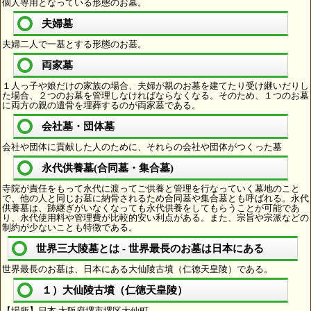
個人専用となっている形態のお墓。
夫婦墓
夫婦二人で一基とする形態のお墓。
両家墓
１人っ子や娘だけの家族の場合、夫婦が親のお墓を建てたり受け継いだりし
た場合、２つのお墓を管理しなければならなくなる。そのため、１つのお墓
に両方の親の遺骨を埋葬するのが両家墓である。
会社墓・団体墓
会社や団体に貢献した人のために、それらの会社や団体がつくった墓
永代供養墓(合同墓・集合墓)
寺院が責任をもって永代に渡ってご供養と管理を行なっていく墓地のこと
で、他の人と同じお墓に納骨されるため合同墓や集合墓とも呼ばれる。永代
供養墓は、跡継ぎがいなくなっても永代供養をしてもらうことが可能であ
り、永代使用料や管理費が比較的安い利点がある。また、宗旨や宗派などの
制約が少ないことも特徴である。
世界三大陵墓とは - 世界最長のお墓は日本にある
世界最長のお墓は、日本にある大仙陵古墳（仁徳天皇陵）である。
１）大仙陵古墳（仁徳天皇陵）
【場所】日本 大阪府堺市堺区大仙町