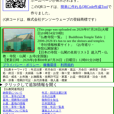
ホームページが表示されます。
このQRコードは、
簡単に作れるQRCode作成Tool
で
作りました。
（QRコードは、株式会社デンソーウェーブの登録商標です）
[This page was uploaded on 2026年07月28日(火曜
日)16時34分59秒]
『仏教寺院一覧』 ｜ Buddhism Temple Table
｜
2006-2026
It's fun to see
the shrines and temples.
「寺社情報検索サイト」
《お寺巡り・
寺院仏閣探索》
【日本の寺院・仏閣の名前リスト】
超入門－仏
教・寺院・仏閣・お寺(全国版)
【更新日時：2026年(令和08年)07月26日（日曜日）12時01分20秒】
プライバシー・ポリシー
、
稼働環境
、
利用規約
【仏教キーワード】：年忌法要・祥月命日・樹木葬・墓誌・月命日・納骨堂・倶会一
処・終活・宗旨・夫婦墓・仏事・本堂・お堂・御々堂・御朱印・御魂入れ・法名・副
葬品・戒名・お布施・お施餓鬼・改葬許可証・家墓・お盆・僧侶派遣・法会・自然
葬・供養・埋葬許可証・永代供養墓・個人墓・檀家
クリックして追加情報を開く
【仏教関連用語】
納骨堂について
年忌・回忌法要計算
行年・享年の計算
今年の法事
墓地・埋葬等の法律
御朱印を知る
お墓・墓地の情報
日本国憲法
行年・享年一覧表
中陰・年忌一覧表
樹木葬について知る
蓮如上人とは？