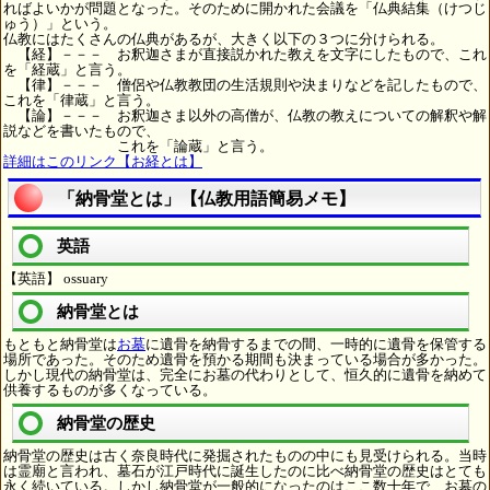
ればよいかが問題となった。そのために開かれた会議を「仏典結集（けつじ
ゅう）」という。
仏教にはたくさんの仏典があるが、大きく以下の３つに分けられる。
【経】－－－ お釈迦さまが直接説かれた教えを文字にしたもので、これ
を「経蔵」と言う。
【律】－－－ 僧侶や仏教教団の生活規則や決まりなどを記したもので、
これを「律蔵」と言う。
【論】－－－ お釈迦さま以外の高僧が、仏教の教えについての解釈や解
説などを書いたもので、
これを「論蔵」と言う。
詳細はこのリンク【お経とは】
「納骨堂とは」【仏教用語簡易メモ】
英語
【英語】 ossuary
納骨堂とは
もともと納骨堂は
お墓
に遺骨を納骨するまでの間、一時的に遺骨を保管する
場所であった。そのため遺骨を預かる期間も決まっている場合が多かった。
しかし現代の納骨堂は、完全にお墓の代わりとして、恒久的に遺骨を納めて
供養するものが多くなっている。
納骨堂の歴史
納骨堂の歴史は古く奈良時代に発掘されたものの中にも見受けられる。当時
は霊廟と言われ、墓石が江戸時代に誕生したのに比べ納骨堂の歴史はとても
永く続いている。しかし納骨堂が一般的になったのはここ数十年で、お墓の