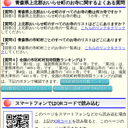
青森県上北郡おいらせ町のお寺に関するよくある質問
【質問1】青森県上北郡おいらせ町のすべてのお寺の数は何カ寺ですか？
【回答1】青森県上北郡おいらせ町のお寺の数は、「5カ寺」です。
【質問2】上北郡おいらせ町のすべてのお寺のリストはどこにありますか？
【回答2】上北郡おいらせ町のお寺の一覧表は、
こちらのリンクをクリック
してください。
【質問3】青森県の市町村ごとのすべてのお寺のリストはどこにあります
か？
【回答3】青森県の市町村ごとのお寺の一覧表は、
こちらのリンクをクリッ
ク
してください。
【質問４】全国の市区町村別寺院数ランキングは？
【回答４】「第1位」は、滋賀県長浜市の『507ヶ寺』です。「第2位」は、
三重県津市の『469ヶ寺』です。「第3位」は、富山県富山市の『461ヶ寺』
です。「第4位」は、新潟県上越市の『451ヶ寺』です。「第5位」は、滋賀
県大津市の『441ヶ寺』です。全国の市区町村県別寺院ランキングの詳細
は、下記のボタンで確認できます。
市区町村別寺院数ランキング
寺院数順位(人口10万人当たり)
寺院数順位(面積100平方Km当たり)
スマートフォンではQRコードで読み込む
このページをスマートフォンなどから読み込む場合
は、上記の
QRコード
を読み取ると、このページの