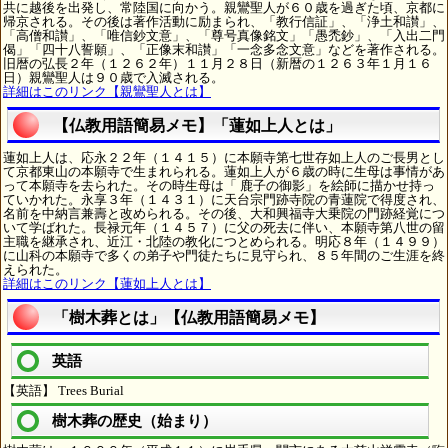
共に越後を出発し、常陸国に向かう。親鸞聖人が６０歳を過ぎた頃、京都に
帰京される。その後は著作活動に励まられ、「教行信証」、「浄土和讃」、
「高僧和讃」、「唯信鈔文意」、「尊号真像銘文」「愚禿鈔」、「入出二門
偈」「四十八誓願」、「正像末和讃」「一念多念文意」などを著作される。
旧暦の弘長２年（１２６２年）１１月２８日（新暦の１２６３年１月１６
日）親鸞聖人は９０歳で入滅される。
詳細はこのリンク【親鸞聖人とは】
【仏教用語簡易メモ】「蓮如上人とは」
蓮如上人は、応永２２年（１４１５）に本願寺第七世存如上人のご長男とし
て京都東山の本願寺で生まれられる。蓮如上人が６歳の時に生母は事情があ
って本願寺を去られた。その時生母は「 鹿子の御影」を絵師に描かせ持っ
ていかれた。永享３年（１４３１）に天台宗門跡寺院の青蓮院で得度され、
名前を中納言兼壽と改められる。その後、大和興福寺大乗院の門跡経覚につ
いて学ばれた。長禄元年（１４５７）に父の死去に伴い、本願寺第八世の留
主職を継承され、近江・北陸の教化につとめられる。明応８年（１４９９）
に山科の本願寺で多くの弟子や門徒たちに見守られ、８５年間のご生涯を終
えられた。
詳細はこのリンク【蓮如上人とは】
「樹木葬とは」【仏教用語簡易メモ】
英語
【英語】 Trees Burial
樹木葬の歴史（始まり）