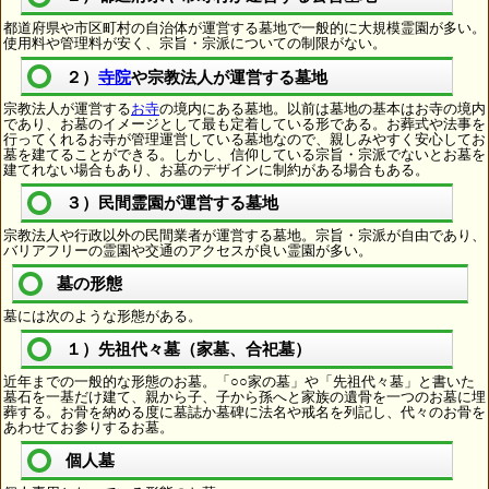
都道府県や市区町村の自治体が運営する墓地で一般的に大規模霊園が多い。
使用料や管理料が安く、宗旨・宗派についての制限がない。
２）
寺院
や宗教法人が運営する墓地
宗教法人が運営する
お寺
の境内にある墓地。以前は墓地の基本はお寺の境内
であり、お墓のイメージとして最も定着している形である。お葬式や法事を
行ってくれるお寺が管理運営している墓地なので、親しみやすく安心してお
墓を建てることができる。しかし、信仰している宗旨・宗派でないとお墓を
建てれない場合もあり、お墓のデザインに制約がある場合もある。
３）民間霊園が運営する墓地
宗教法人や行政以外の民間業者が運営する墓地。宗旨・宗派が自由であり、
バリアフリーの霊園や交通のアクセスが良い霊園が多い。
墓の形態
墓には次のような形態がある。
１）先祖代々墓（家墓、合祀墓）
近年までの一般的な形態のお墓。「○○家の墓」や「先祖代々墓」と書いた
墓石を一基だけ建て、親から子、子から孫へと家族の遺骨を一つのお墓に埋
葬する。お骨を納める度に墓誌か墓碑に法名や戒名を列記し、代々のお骨を
あわせてお参りするお墓。
個人墓