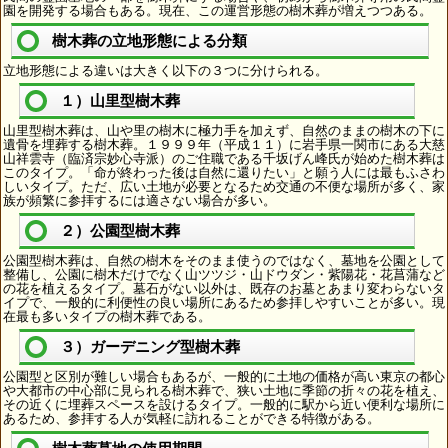
園を開発する場合もある。現在、この運営形態の樹木葬が増えつつある。
樹木葬の立地形態による分類
立地形態による違いは大きく以下の３つに分けられる。
１）山里型樹木葬
山里型樹木葬は、山や里の樹木に極力手を加えず、自然のままの樹木の下に
遺骨を埋葬する樹木葬。１９９９年（平成１１）に岩手県一関市にある大慈
山祥雲寺（臨済宗妙心寺派）のご住職である千坂げん峰氏が始めた樹木葬は
このタイプ。「命が終わった後は自然に還りたい」と願う人には最もふさわ
しいタイプ。ただ、広い土地が必要となるため交通の不便な場所が多く、家
族が頻繁に参拝するには適さない場合が多い。
２）公園型樹木葬
公園型樹木葬は、自然の樹木をそのまま使うのではなく、墓地を公園として
整備し、公園に樹木だけでなく山ツツジ・山ドウダン・紫陽花・花菖蒲など
の花を植えるタイプ。墓石がない以外は、既存のお墓とあまり変わらないタ
イプで、一般的に利便性の良い場所にあるため参拝しやすいことが多い。現
在最も多いタイプの樹木葬である。
３）ガーデニング型樹木葬
公園型と区別が難しい場合もあるが、一般的に土地の価格が高い東京の都心
や大都市の中心部に見られる樹木葬で、狭い土地に季節の折々の花を植え、
その近くに埋葬スペースを設けるタイプ。一般的に駅から近い便利な場所に
あるため、参拝する人が気軽に訪れることができる特徴がある。