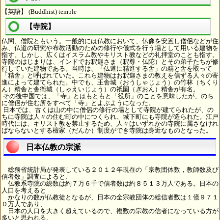
【英語】 (Buddhist) temple
【寺院】
仏閣、僧院ともいう。一般的には仏教において、仏像を安置し僧侶などが住
み、仏道の研究や布教活動のための修行や儀式を行う場として用いる建物を
指す。しかし、広くはイスラム教やキリスト教などの礼拝堂のことも指す。
寺院のはじまりは、インドでお釈迦さま（釈尊・仏陀）とその弟子たちが修
行していた建物である。当時は、「仏道に精進する舎」の精と舎を取って
「精舎」と呼ばれていた。これら建物はお釈迦さまの教えを信ずる人々の寄
進によって建てられた。中でも、王舎城（おうしゃじょう）の竹林（ちくり
ん）精舎と舎衛城（しゃえいじょう）の祇園（ぎおん）精舎が有名。
その後中国では、「寺」とはもともと「役所」のことを意味したが、のち
に僧侶が住む所をすべて「寺」とよぶようになった。
日本では、古くは山の中に僧侶の修行の場として寺院が建てられたが、の
ちに寺院は人々の住む町の中につくられ、城下町にも寺院が造られた。江戸
時代には、キリスト教を禁止するため、人々はいずれかの寺院に属さなけれ
ばならないとする檀家（だんか）制度ができ寺院は身近なものとなった。
日本仏教の宗派
総務省統計局が発表している２０１２年現在の「宗教団体数，教師数及び
信者数」調査によると、
仏教系寺院の総数は約７万６千で信者数は約８５１３万人である。日本の
人口を考えると
かなりの数が仏教徒となるが、日本の全宗教団体の総信者数は１億９７１
０万人であり、
日本の人口を大きく超えているので、複数の宗教の信者になっている方が
多いと思われる。