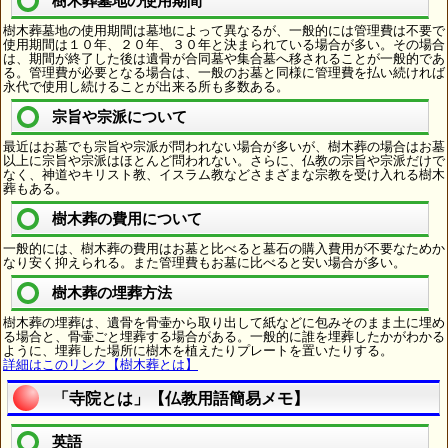
樹木葬墓地の使用期間
樹木葬墓地の使用期間は墓地によって異なるが、一般的には管理費は不要で
使用期間は１０年、２０年、３０年と決まられている場合が多い。その場合
は、期間が終了した後は遺骨が合同墓や集合墓へ移されることが一般的であ
る。管理費が必要となる場合は、一般のお墓と同様に管理費を払い続ければ
永代で使用し続けることが出来る所も多数ある。
宗旨や宗派について
最近はお墓でも宗旨や宗派が問われない場合が多いが、樹木葬の場合はお墓
以上に宗旨や宗派はほとんど問われない。さらに、仏教の宗旨や宗派だけで
なく、神道やキリスト教、イスラム教などさまざまな宗教を受け入れる樹木
葬もある。
樹木葬の費用について
一般的には、樹木葬の費用はお墓と比べると墓石の購入費用が不要なためか
なり安く抑えられる。また管理費もお墓に比べると安い場合が多い。
樹木葬の埋葬方法
樹木葬の埋葬は、遺骨を骨壷から取り出して紙などに包みそのまま土に埋め
る場合と、骨壷ごと埋葬する場合がある。一般的に誰を埋葬したかがわかる
ように、埋葬した場所に樹木を植えたりプレートを置いたりする。
詳細はこのリンク【樹木葬とは】
「寺院とは」【仏教用語簡易メモ】
英語