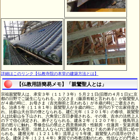
詳細はこのリンク【仏教寺院の本堂の建築方法とは】
【仏教用語簡易メモ】「親鸞聖人とは」
宗祖親鸞聖人は、承安３年（１１７３年）５月２１日(旧暦の４月１日)に京
都の日野でご誕生になられる。お父さま（藤原有範と言われる）が親鸞聖人
が４歳の時に、お母さま（吉光御前と言われる）が８歳の時にご逝去され
る。治承５年（１１８１年）親鸞聖人が９歳の時に、慈円の下で出家得度さ
れ、比叡山天台宗の僧となられる。建仁元年（１２０１年）の春頃、親鸞聖
人は比叡山を下山され、六角堂に百日参籠される。その後、吉水の法然上人
の下で信心決定され、弟子となられる。建永２年（１２０７年）、後鳥羽上
皇の怒りに触れ、専修念仏の禁止と西意善綽房・性願房・住蓮房・安楽房遵
西の４名を死罪、法然上人ならびに親鸞聖人を含む７名の弟子が流罪に処せ
られる。 建暦元年（１２１１年）流罪より５年後、親鸞聖人の流罪が許さ
れる。建保２年（１２１４年）東国での布教活動のため、性信などの門弟と