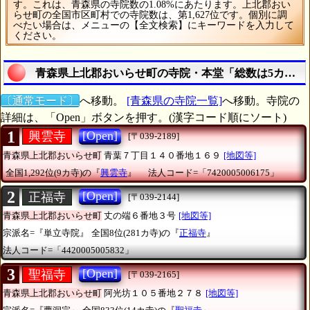
す。これは、青森県の寺院数の1.08%にあたります。上北郡おい
らせ町の全国市区町村での寺院数は、第1,627位です。個別に調
べたい場合は、メニューの【全文検索】にキーワードを入力して
ください。
青森県上北郡おいらせ町の寺院・本堂「総数は5カ寺」
〔通常モード〕
へ移動。
[青森県の寺院一覧]
へ移動。寺院の
詳細は、「Open」ボタンを押す。(漢字コード順にソート)
1
[Open]
興雲寺
[〒039-2189]
青森県上北郡おいらせ町
青葉７丁目１４０番地１６９
[地図等]
全国1,292位(9カ寺)の『
興雲寺
』
法人コード=「7420005006175」
2
[Open]
正福寺
[〒039-2144]
青森県上北郡おいらせ町
丈の端６番地３号
[地図等]
宗派名=『単立寺院』
全国8位(281カ寺)の『
正福寺
』
法人コード=「4420005005832」
3
[Open]
聖福寺
[〒039-2165]
青森県上北郡おいらせ町
阿光坊１０５番地２７８
[地図等]