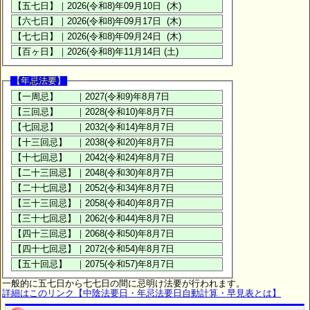
【年忌法要】
一般的に五七日から七七日の間に忌明け法要が行われます。
詳細はこのリンク【中陰法要日・年忌法要日自動計算・早見表とは】