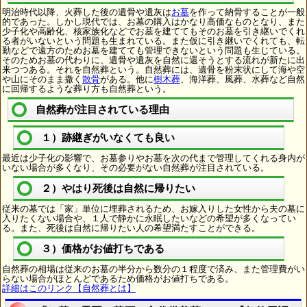
明治時代以降、火葬した後の遺骨や遺灰は
お墓
を作って納骨することが一般
的であった。しかし現代では、お墓の購入はかなり高価なものとなり、また
少子化や高齢化、核家族化などでお墓を建ててもそのお墓を引き継いでくれ
る者がいないという問題も生まれている。また仮に引き継いでくれても、転
勤などで遠方のためお墓を建てても管理できないという問題も生じている。
そのためお墓の代わりに、遺骨や遺灰を自然に還そうとする流れが新たに出
来つつある。それを自然葬という。自然葬には、遺骨を粉末状にして海や空
や山にそのまま撒く
散骨
がある。他に
樹木葬
、海洋葬、風葬、水葬など自然
に回帰するような葬り方も自然葬という。
自然葬が注目されている理由
１）跡継ぎがいなくても良い
最近は少子化の影響で、お墓参りやお墓を次の代まで管理してくれる身内が
いない場合が多くなり、その必要がない自然葬が注目されている。
２）やはり死後は自然に帰りたい
従来の墓では「家」単位に埋葬されるため、お嫁入りした女性から夫の墓に
入りたくない場合や、１人で静かに永眠したいなどの希望が多くなってい
る。また、死後は自然に帰りたい人の希望満たすことができる。
３）価格がお値打ちである
自然葬の相場は従来のお墓の半分から数分の１程度で済み、また管理費がい
らない場合がほとんどであるため価格がお値打ちである。
詳細はこのリンク【自然葬とは】