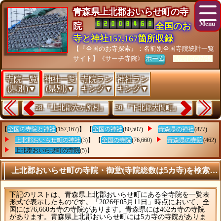
青森県上北郡おいらせ町の寺
院
全国のお
寺と神社157,167箇所収録
【『全国のお寺探索』：名前別全国寺院統計一覧
サイト】《サーチ寺院》
ホーム
[As of 26/07/28]
寺院一覧
神社一覧
寺院ラン
神社ラン
(県別)▼
(県別)▼
キング▼
キング▼
28.『上北郡六ヶ所村』
30.『下北郡大間町』
【
全国の寺院と神社
(157,167)】 【
全国の神社
(80,507)
青森県の神社
(877)
上北郡おいらせ町の神社
(3)】 【
全国の寺院
(76,660)
青森県の寺院
(462)
上北郡おいらせ町の寺院
(5)】
上北郡おいらせ町の寺院・御堂(寺院総数は5カ寺)を検索す
下記のリストは、青森県上北郡おいらせ町にある全寺院を一覧表
形式で表示したものです。「2026年05月11日」時点において、全
国には76,660カ寺の寺院があります。青森県には462カ寺の寺院
があります。青森県上北郡おいらせ町には5カ寺の寺院がありま