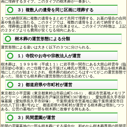
画に埋葬するタイプ。このタイプの樹木葬が一番多い。
３）複数人の遺骨を同じ区画に埋葬する
１つの納骨区画に複数の遺骨をまとめて共同で埋葬する。お墓の場合の合同
墓や集合墓に当たる。このタイプでは、複数の遺骨をまとめて納骨するた
め、埋葬後は遺骨を取り出すことが出来ません。このタイプの特徴は、上記
の２タイプよりも費用が安くなる傾向にある。
樹木葬の運営形態による分類
運営形態による違いは大きく以下の３つに分けられる。
１）寺院やお寺や宗教法人が運営
樹木葬は、１９９９年（平成１１）に岩手県一関市にある大慈山祥雲寺（臨
済宗妙心寺派）のご住職である千坂げん峰氏が荒廃していた里山を樹木葬墓
地にしたのが始まりとされ、樹木葬の始めのころはすべてがこの運営形態で
あった。現在でも樹木葬の運営形態の主流を占めている。
２）都道府県や市町村が運営
東京都立小平霊園（東京都東村山市萩山町1-16-1）、横浜市営墓地メモリア
ルグリーン（神奈川県横浜市戸塚区俣野町1367番地1）、愛知県長久手市卯
塚墓園（愛知県長久手市卯塚）、千葉県浦安市営墓地公園(千葉県浦安市日
の出八丁目1番1号)など、都道府県や市町村が運営する樹木葬は増加しつつ
ある。公営の墓地の一部を樹木葬に改修する例もある。
３）民間霊園が運営
民間の霊園墓地の一部を樹木葬にする場合や、初めから樹木葬専用の民間霊