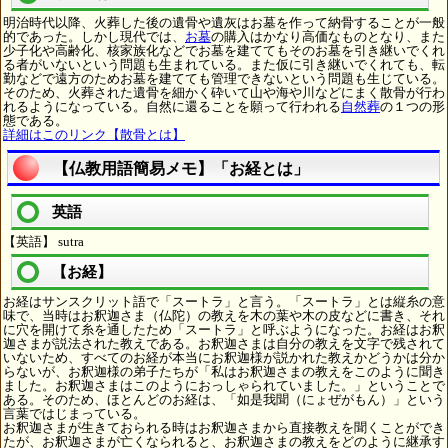
明治時代以降、火葬した後の遺骨や遺灰はお墓を作って納骨することが一般
的であった。しかし現代では、
お墓
の購入はかなり高価なものとなり、また
少子化や高齢化、核家族化などでお墓を建ててもそのお墓を引き継いでくれ
る者がいないという問題も生まれている。また仮に引き継いでくれても、転
勤などで遠方のためお墓を建てても管理できないという問題も生じている。
そのため、火葬された遺骨を細かく砕いて山や海や川などにまく散骨が行わ
れるようになっている。自然に還ることを願って行われる
自然葬
の１つの形
態である。
詳細はこのリンク【散骨とは】
【仏教用語簡易メモ】「お経とは」
英語
【英語】 sutra
【お経】
お経はサンスクリット語で「スートラ」と言う。「スートラ」とは縦糸の意
味で、当時はお釈迦さま（仏陀）の教えを木の葉や木の皮などに書き、それ
に穴を開けて糸を通したため「スートラ」と呼ぶようになった。お経はお釈
迦さまが説法された教えである。お釈迦さまは自分の教えを文字で残されて
いないため、すべてのお経が本当にお釈迦様が説かれた教えかどうかは分か
らないが、お釈迦様の弟子たちが「私はお釈迦さまの教えをこのように聞き
ました。お釈迦さまはこのようにおっしゃられていました。」ということで
ある。そのため、ほとんどのお経は、「如是我聞（にょぜがもん）」という
言葉ではじまっている。
お釈迦さまが生きておられる時はお釈迦さまから直接教えを聞くことができ
たが、お釈迦さまが亡くなられると、お釈迦さまの教えをどのように継承す