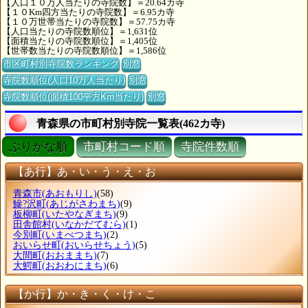
【人口１０万人当たりの寺院数】＝20.64カ寺
【１０Km四方当たりの寺院数】＝6.95カ寺
【１０万世帯当たりの寺院数】＝57.75カ寺
【人口当たりの寺院数順位】＝1,631位
【面積当たりの寺院数順位】＝1,405位
【世帯数当たりの寺院数順位】＝1,586位
市区町村別寺院数ランキング
別窓
寺院数順位(人口10万人当たり)
別窓
寺院数順位(面積100平方Km当たり)
別窓
青森県の市町村別寺院一覧表(462カ寺)
ぶりがな順
市町村コード順
寺院件数順
【あ行】あ・い・う・え・お
青森市
(あおもりし)
(58)
鰺?沢町
(あじがさわまち)
(9)
板柳町
(いたやなぎまち)
(9)
田舎館村
(いなかだてむら)
(1)
今別町
(いまべつまち)
(2)
おいらせ町
(おいらせちょう)
(5)
大間町
(おおままち)
(7)
大鰐町
(おおわにまち)
(6)
【か行】か・き・く・け・こ