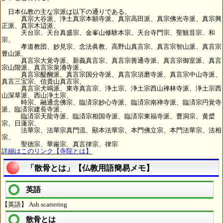
日本仏教の主な宗派は以下の通りである。
真宗大谷派、浄土真宗本願寺派、真宗高田派、真宗佛光寺派、真宗興
正派、真宗木辺派、
天台宗、天台真盛宗、金峯山修験本宗、天台寺門宗、聖観音宗、和
宗、
孝道教団、妙見宗、念法眞教、高野山真言宗、真言宗智山派、真言宗
豊山派、
真言宗大覚寺派、新義真言宗、真言宗善通寺派、真言宗御室派、真言
宗山階派、真言宗泉涌寺派、
真言宗醍醐派、真言宗国分寺派、真言宗須磨寺派、真言宗中山寺派、
真言三宝宗、信貴山真言宗、
真言宗犬鳴派、東寺真言宗、浄土宗、浄土宗西山禅林寺派、浄土宗西
山深草派、西山浄土宗、
時宗、融通念佛宗、臨済宗妙心寺派、臨済宗南禅寺派、臨済宗円覚寺
派、臨済宗建長寺派、
臨済宗天龍寺派、臨済宗相国寺派、臨済宗東福寺派、曹洞宗、黄檗
宗、日蓮宗、
法華宗、法華宗真門流、顯本法華宗、本門佛立宗、本門法華宗、法相
宗、
聖徳宗、華厳宗、真言律宗、律宗
詳細はこのリンク【寺院とは】
「散骨とは」【仏教用語簡易メモ】
英語
【英語】 Ash scattering
散骨とは