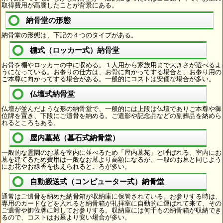
取得費用が高騰したことが背景にある。
納骨堂の形態
納骨堂の形態は、下記の４つのタイプがある。
棚式（ロッカー式）納骨堂
お骨を棚やロッカーの中に収める。１人用から家族用まで大きさが選べるよ
うになっている。お参りの仕方は、お骨に向かってする場合と、お参り用の
ご本尊に向かってする場合がある。一般的にコストは安価な場合が多い。
仏壇式納骨堂
仏壇が並んだような形の納骨堂で、一般的には上段は仏壇でありご本尊や御
位牌を置き、下段にご遺骨を納める。ご遺影や記念品などの副葬品を納めら
れるところもある。
屋内墓苑（墓石式納骨堂）
一般的な霊園のお墓を室内に並べるため「屋内墓苑」と呼ばれる。室内にお
墓を建てるため費用は一般なお墓より高額になるが、一般のお墓と同じよう
にお花やお線香を供えられるところが多い。
自動搬送式（コンピューター式）納骨堂
通常はご遺骨を納めた納骨箱が収納庫に保管されている。お参りする時は、
専用のカードなどを入れると納骨箱が礼拝室に自動的に運ばれて来て、その
ご遺骨や御位牌に対してお参りする。収納庫には何千もの納骨箱が収納でき
るので、コストはお墓より安い場合が多い。