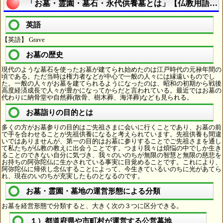
「お墓・霊園・墓石・永代供養墓とは」【仏教用語簡
英語
【英語】 Grave
お墓の歴史
現代のような墓石を使ったお墓が建てられ始めたのは江戸時代の元禄年間の
頃である。ただ当時は権力者などが中心で一般の人々には縁遠いものでし
た。一般の人々がお墓を建てられるようになったのは、昭和の初期から戦後
高度経済成長で人々が豊かになってからだと言われている。最近ではお墓の
代わりに納骨堂や自然葬(散骨、樹木葬、海洋葬)なども見られる。
お墓詣りの目的とは
多くの方がお墓参りの目的はご先祖さまに会いに行くことであり、お墓の前
で手を合わせることが先祖供養になると考えられています。先祖供養も間違
いではありませんが、第一の目的はお墓に参りすることでご先祖さまを通し
て私たちが仏教の教えに出会うことです。つまり我々は煩悩の中でしか生き
ることのできない自分に気づき、我々のいのちが無限の智慧と無限の慈悲を
お持ちの阿弥陀仏に生かされている事実に目覚めることです。これにより、
阿弥陀仏に帰依し念仏することによって、今生きているいのちに光があてら
れ、現在のいのちが充実したものとなるのです。
お墓・霊園・墓地の運営形態による分類
お墓を経営形態で分類すると、大きく次の３つに区分できる。
１）都道府県や市町村が運営する公営墓地