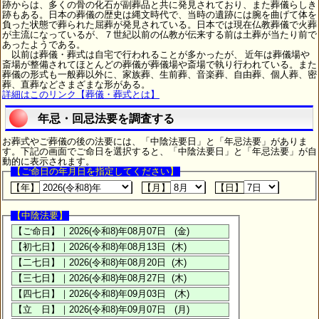
跡からは、多くの骨の化石が副葬品と共に発見されており、また葬儀らしき
跡もある。日本の葬儀の歴史は縄文時代で、当時の遺跡には腕を曲げて体を
負った状態で葬られた屈葬が発見されている。日本では現在仏教葬儀で火葬
が主流になっているが、７世紀以前の仏教が伝来する前は土葬が当たり前で
あったようである。
以前は葬儀・葬式は自宅で行われることが多かったが、 近年は葬儀場や
斎場が整備されてほとんどの葬儀が葬儀場や斎場で執り行われている。また
葬儀の形式も一般葬以外に、家族葬、生前葬、音楽葬、自由葬、個人葬、密
葬、直葬などさまざまな形がある。
詳細はこのリンク【葬儀・葬式とは】
年忌・回忌法要を調査する
お葬式やご葬儀の後の法要には、「中陰法要日」と「年忌法要」がありま
す。下記の画面でご命日を選択すると、「中陰法要日」と「年忌法要」が自
動的に表示されます。
【ご命日の年月日を指定してください】
【年】
【月】
【日】
【中陰法要】