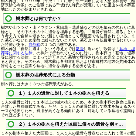
樹木葬は、１９９９年（平成１１）に岩手県一関市にある大慈山祥雲寺（臨
済宗妙心寺派）のご住職である千坂げん峰氏が荒廃していた里山を樹木葬墓
地にしたのが始まりとされる。
樹木葬とは何ですか？
樹木や山ツツジ・山ドウダン・紫陽花・花菖蒲などの花を墓石の代わりに墓
標とし、その下の土の中に遺骨を埋葬する形態。「遺骨が自然に還る」とい
う考え方で自然を壊さない新しい墓地として環境面でも注目されている。ま
た墓石がないため宗教に縛られないことや、墓石よりも低費用で済むといっ
た特徴がある。
自然葬
の１つの形態である。
樹木葬は「自然に還す」という考え方では
散骨
に近いが、散骨は「
墓地、埋
葬等に関する法律
」の枠外で行われているのに対し、樹木葬は「墓地、埋葬
等に関する法律」によって許可された墓地で埋葬されるため完全に合法であ
ると言える。そのため、樹木葬は各都道府県および市町村の地方公共団体の
許可をとった霊園や墓地に遺骨を埋葬する必要がある。
樹木葬の埋葬形式による分類
樹木葬には大きく３つの埋葬形式がある。
１）１人の遺骨に対して１本の樹木を植える
１人の遺骨に対して１本以上の樹木植えるため、本来の樹木葬の趣旨に最も
合致した埋葬形式である。ただ、１人１人の遺骨に対して樹木を植えるスペ
ースが必要なため、費用が高くなる傾向にあり、対応している墓地や霊園は
それほど多くない。
２）１本の樹木を植えた区画に個々の遺骨を別々に埋葬
１本の樹木を植えた大区画に、１人１人の遺骨を骨壺などに入れて個々の区