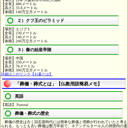
【全長】486メートル
【高さ】35.8メートル
【体積】140万立方メートル
２）クフ王のピラミッド
【場所】エジプト
【全長】230メートル
【高さ】146メートル
【体積】260万立方メートル
３）秦の始皇帝陵
【場所】中国
【全長】350メートル
【高さ】76メートル
【体積】300万立方メートル
詳細はこのリンク【お墓とは】
「葬儀・葬式とは」【仏教用語簡易メモ】
英語
【英語】 Funeral
葬儀・葬式の歴史
葬儀の歴史は古く旧石器時代には簡単な葬儀と埋葬が行われていたと考え
られる。もっとも古い葬儀は数万年前で、ネアンデルタール人の洞窟内の遺