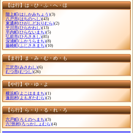
【は行】は・ひ・ふ・へ・ほ
階上町
(はしかみちょう)
(3)
八戸市
(はちのへし)
(43)
東通村
(ひがしどおりむら)
(2)
平川市
(ひらかわし)
(13)
平内町
(ひらないまち)
(5)
弘前市
(ひろさきし)
(85)
深浦町
(ふかうらまち)
(8)
藤崎町
(ふじさきまち)
(10)
【ま行】ま・み・む・め・も
三沢市
(みさわし)
(6)
むつ市
(むつし)
(26)
【や行】や・ゆ・よ
横浜町
(よこはままち)
(1)
蓬田村
(よもぎたむら)
(2)
【ら行】ら・り・る・れ・ろ
六戸町
(ろくのへまち)
(3)
六?所村
(ろっかしょむら)
(4)