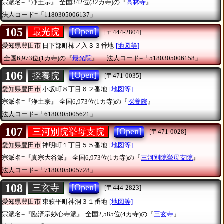
宗派名=『浄土宗』
全国342位(32カ寺)の『
高林寺
』
法人コード=「1180305006137」
105
[Open]
最光院
[〒444-2804]
愛知県豊田市
日下部町柿ノ入３３番地
[地図等]
全国6,973位(1カ寺)の『
最光院
』
法人コード=「5180305006158」
106
[Open]
採養院
[〒471-0035]
愛知県豊田市
小坂町８丁目６２番地
[地図等]
宗派名=『浄土宗』
全国6,973位(1カ寺)の『
採養院
』
法人コード=「6180305005621」
107
[Open]
三河別院挙母支院
[〒471-0028]
愛知県豊田市
神明町１丁目５５番地
[地図等]
宗派名=『真宗大谷派』
全国6,973位(1カ寺)の『
三河別院挙母支院
』
法人コード=「7180305005728」
108
[Open]
三玄寺
[〒444-2823]
愛知県豊田市
東萩平町神洞３１番地
[地図等]
宗派名=『臨済宗妙心寺派』
全国2,585位(4カ寺)の『
三玄寺
』