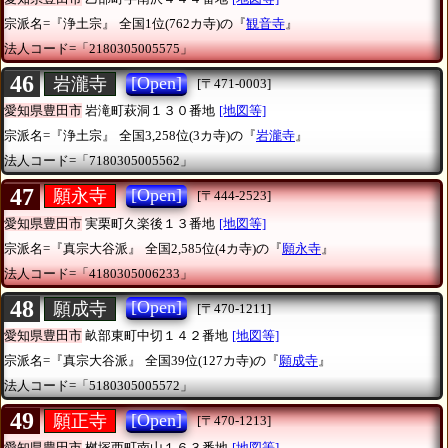
宗派名=『浄土宗』
全国1位(762カ寺)の『
観音寺
』
法人コード=「2180305005575」
46
[Open]
岩瀧寺
[〒471-0003]
愛知県豊田市
岩滝町萩洞１３０番地
[地図等]
宗派名=『浄土宗』
全国3,258位(3カ寺)の『
岩瀧寺
』
法人コード=「7180305005562」
47
[Open]
願永寺
[〒444-2523]
愛知県豊田市
実栗町久楽後１３番地
[地図等]
宗派名=『真宗大谷派』
全国2,585位(4カ寺)の『
願永寺
』
法人コード=「4180305006233」
48
[Open]
願成寺
[〒470-1211]
愛知県豊田市
畝部東町中切１４２番地
[地図等]
宗派名=『真宗大谷派』
全国39位(127カ寺)の『
願成寺
』
法人コード=「5180305005572」
49
[Open]
願正寺
[〒470-1213]
愛知県豊田市
桝塚西町南山１６３番地
[地図等]