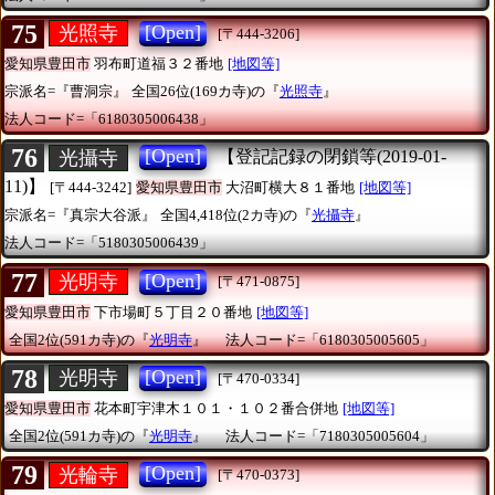
75
[Open]
光照寺
[〒444-3206]
愛知県豊田市
羽布町道福３２番地
[地図等]
宗派名=『曹洞宗』
全国26位(169カ寺)の『
光照寺
』
法人コード=「6180305006438」
76
[Open]
光攝寺
【登記記録の閉鎖等(2019-01-
11)】
[〒444-3242]
愛知県豊田市
大沼町横大８１番地
[地図等]
宗派名=『真宗大谷派』
全国4,418位(2カ寺)の『
光攝寺
』
法人コード=「5180305006439」
77
[Open]
光明寺
[〒471-0875]
愛知県豊田市
下市場町５丁目２０番地
[地図等]
全国2位(591カ寺)の『
光明寺
』
法人コード=「6180305005605」
78
[Open]
光明寺
[〒470-0334]
愛知県豊田市
花本町宇津木１０１・１０２番合併地
[地図等]
全国2位(591カ寺)の『
光明寺
』
法人コード=「7180305005604」
79
[Open]
光輪寺
[〒470-0373]