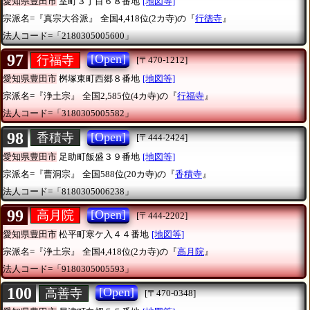
愛知県豊田市
室町３丁目６８番地
[地図等]
宗派名=『真宗大谷派』
全国4,418位(2カ寺)の『
行德寺
』
法人コード=「2180305005600」
97
[Open]
行福寺
[〒470-1212]
愛知県豊田市
桝塚東町西郷８番地
[地図等]
宗派名=『浄土宗』
全国2,585位(4カ寺)の『
行福寺
』
法人コード=「3180305005582」
98
[Open]
香積寺
[〒444-2424]
愛知県豊田市
足助町飯盛３９番地
[地図等]
宗派名=『曹洞宗』
全国588位(20カ寺)の『
香積寺
』
法人コード=「8180305006238」
99
[Open]
高月院
[〒444-2202]
愛知県豊田市
松平町寒ケ入４４番地
[地図等]
宗派名=『浄土宗』
全国4,418位(2カ寺)の『
高月院
』
法人コード=「9180305005593」
100
[Open]
高善寺
[〒470-0348]