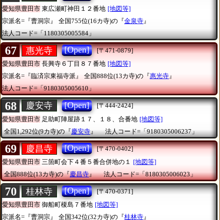
愛知県豊田市
東広瀬町神田１２番地
[地図等]
宗派名=『曹洞宗』
全国755位(16カ寺)の『
金泉寺
』
法人コード=「1180305005584」
67
[Open]
惠光寺
[〒471-0879]
愛知県豊田市
長興寺６丁目８７番地
[地図等]
宗派名=『臨済宗東福寺派』
全国888位(13カ寺)の『
惠光寺
』
法人コード=「9180305005610」
68
[Open]
慶安寺
[〒444-2424]
愛知県豊田市
足助町陣屋跡１７、１８、合番地
[地図等]
全国1,292位(9カ寺)の『
慶安寺
』
法人コード=「9180305006237」
69
[Open]
慶昌寺
[〒470-0402]
愛知県豊田市
三箇町会下４番５番合併地の１
[地図等]
全国888位(13カ寺)の『
慶昌寺
』
法人コード=「8180305006023」
70
[Open]
桂林寺
[〒470-0371]
愛知県豊田市
御船町榎島７番地
[地図等]
宗派名=『曹洞宗』
全国342位(32カ寺)の『
桂林寺
』