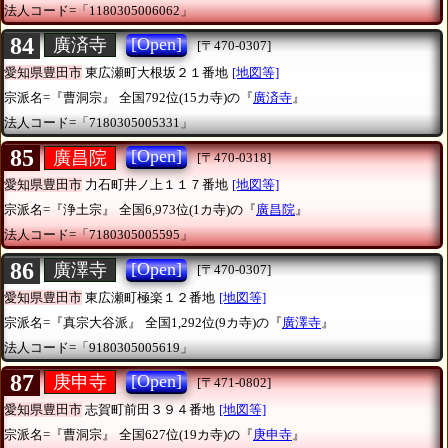
法人コード=「1180305006062」
84
[Open]
廣済寺
[〒470-0307]
愛知県豊田市
東広瀬町大根坂２１番地
[地図等]
宗派名=『曹洞宗』
全国792位(15カ寺)の『
廣済寺
』
法人コード=「7180305005331」
85
[Open]
廣昌院
[〒470-0318]
愛知県豊田市
力石町井ノ上１１７番地
[地図等]
宗派名=『浄土宗』
全国6,973位(1カ寺)の『
廣昌院
』
法人コード=「7180305005595」
86
[Open]
廣澤寺
[〒470-0307]
愛知県豊田市
東広瀬町極楽１２番地
[地図等]
宗派名=『真宗大谷派』
全国1,292位(9カ寺)の『
廣澤寺
』
法人コード=「9180305005619」
87
[Open]
庚申寺
[〒471-0802]
愛知県豊田市
志賀町前田３９４番地
[地図等]
宗派名=『曹洞宗』
全国627位(19カ寺)の『
庚申寺
』