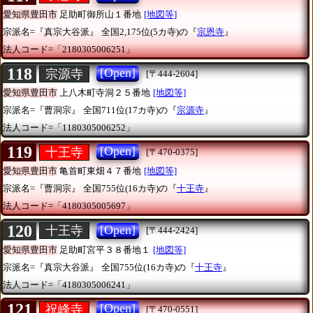
愛知県豊田市
足助町御所山１番地
[地図等]
宗派名=『真宗大谷派』
全国2,175位(5カ寺)の『
宗恩寺
』
法人コード=「2180305006251」
118
[Open]
宗源寺
[〒444-2604]
愛知県豊田市
上八木町寺洞２５番地
[地図等]
宗派名=『曹洞宗』
全国711位(17カ寺)の『
宗源寺
』
法人コード=「1180305006252」
119
[Open]
十王寺
[〒470-0375]
愛知県豊田市
亀首町東畑４７番地
[地図等]
宗派名=『曹洞宗』
全国755位(16カ寺)の『
十王寺
』
法人コード=「4180305005697」
120
[Open]
十王寺
[〒444-2424]
愛知県豊田市
足助町宮平３８番地１
[地図等]
宗派名=『真宗大谷派』
全国755位(16カ寺)の『
十王寺
』
法人コード=「4180305006241」
121
[Open]
祝峰寺
[〒470-0551]