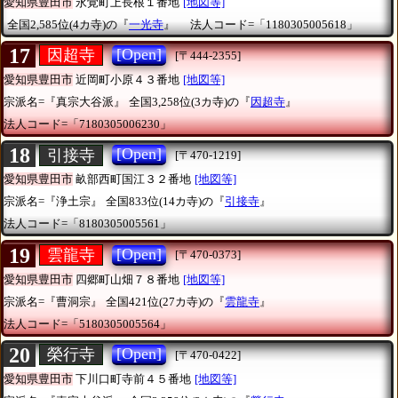
愛知県豊田市
永覚町上長根１番地
[地図等]
全国2,585位(4カ寺)の『
一光寺
』
法人コード=「1180305005618」
17
[Open]
因超寺
[〒444-2355]
愛知県豊田市
近岡町小原４３番地
[地図等]
宗派名=『真宗大谷派』
全国3,258位(3カ寺)の『
因超寺
』
法人コード=「7180305006230」
18
[Open]
引接寺
[〒470-1219]
愛知県豊田市
畝部西町国江３２番地
[地図等]
宗派名=『浄土宗』
全国833位(14カ寺)の『
引接寺
』
法人コード=「8180305005561」
19
[Open]
雲龍寺
[〒470-0373]
愛知県豊田市
四郷町山畑７８番地
[地図等]
宗派名=『曹洞宗』
全国421位(27カ寺)の『
雲龍寺
』
法人コード=「5180305005564」
20
[Open]
榮行寺
[〒470-0422]
愛知県豊田市
下川口町寺前４５番地
[地図等]