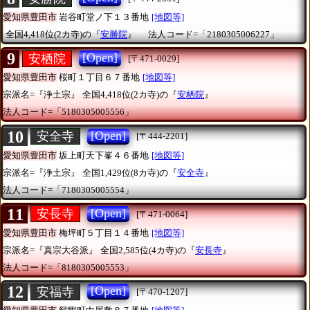
愛知県豊田市
岩谷町堂ノ下１３番地
[地図等]
全国4,418位(2カ寺)の『
安勝院
』
法人コード=「2180305006227」
9
[Open]
安栖院
[〒471-0029]
愛知県豊田市
桜町１丁目６７番地
[地図等]
宗派名=『浄土宗』
全国4,418位(2カ寺)の『
安栖院
』
法人コード=「5180305005556」
10
[Open]
安全寺
[〒444-2201]
愛知県豊田市
坂上町天下峯４６番地
[地図等]
宗派名=『浄土宗』
全国1,429位(8カ寺)の『
安全寺
』
法人コード=「7180305005554」
11
[Open]
安長寺
[〒471-0064]
愛知県豊田市
梅坪町５丁目１４番地
[地図等]
宗派名=『真宗大谷派』
全国2,585位(4カ寺)の『
安長寺
』
法人コード=「8180305005553」
12
[Open]
安福寺
[〒470-1207]