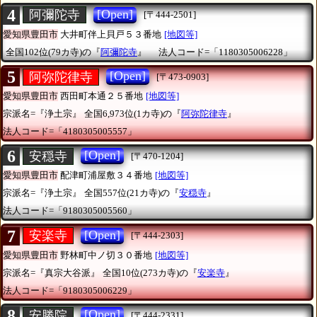
4
[Open]
阿彌陀寺
[〒444-2501]
愛知県豊田市
大井町伴上貝戸５３番地
[地図等]
全国102位(79カ寺)の『
阿彌陀寺
』
法人コード=「1180305006228」
5
[Open]
阿弥陀律寺
[〒473-0903]
愛知県豊田市
西田町本通２５番地
[地図等]
宗派名=『浄土宗』
全国6,973位(1カ寺)の『
阿弥陀律寺
』
法人コード=「4180305005557」
6
[Open]
安穏寺
[〒470-1204]
愛知県豊田市
配津町浦屋敷３４番地
[地図等]
宗派名=『浄土宗』
全国557位(21カ寺)の『
安穏寺
』
法人コード=「9180305005560」
7
[Open]
安楽寺
[〒444-2303]
愛知県豊田市
野林町中ノ切３０番地
[地図等]
宗派名=『真宗大谷派』
全国10位(273カ寺)の『
安楽寺
』
法人コード=「9180305006229」
8
[Open]
安勝院
[〒444-2331]