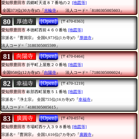
愛知県豊田市
四郷町天道８７番地の２
[地図等]
全国373位(30カ寺)の『
光輪寺
』
法人コード=「8180305005603」
80
[Open]
厚德寺
[〒470-0363]
愛知県豊田市
本徳町西前４６０番地
[地図等]
宗派名=『曹洞宗』
全国6,973位(1カ寺)の『
厚德寺
』
法人コード=「3180305005599」
81
[Open]
向陽寺
[〒470-0464]
愛知県豊田市
折平町上屋敷２０番地
[地図等]
全国958位(12カ寺)の『
向陽寺
』
法人コード=「7180305006024」
82
[Open]
幸福寺
[〒470-1219]
愛知県豊田市
畝部西町屋敷５１番地
[地図等]
宗派名=『浄土宗』
全国755位(16カ寺)の『
幸福寺
』
法人コード=「4180305005615」
83
[Open]
廣圓寺
[〒470-0574]
愛知県豊田市
市場町西ケ入３９８番地
[地図等]
宗派名=『曹洞宗』
全国1,616位(7カ寺)の『
廣圓寺
』