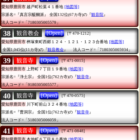
愛知県豊田市
越戸町松葉４１番地
[地図等]
宗派名=『真言宗醍醐派』
全国132位(67カ寺)の『
観音院
』
法人コード=「7180305005579」
38
[Open]
観音教会
[〒470-1212]
愛知県豊田市
桝塚東町西郷１２４・１２１・１２３合番地
[地図等]
全国1,045位(11カ寺)の『
観音教会
』
法人コード=「7180305005934」
39
[Open]
観音寺
[〒471-0015]
愛知県豊田市
上野町７丁目１９番地
[地図等]
宗派名=『浄土宗』
全国1位(762カ寺)の『
観音寺
』
法人コード=「9180305005577」
40
[Open]
観音寺
[〒470-0575]
愛知県豊田市
川下町前山３２４番地
[地図等]
宗派名=『曹洞宗』
全国1位(762カ寺)の『
観音寺
』
法人コード=「5180305006059」
41
[Open]
観音寺
[〒471-0848]
愛知県豊田市
本地町６丁目８０番地
[地図等]