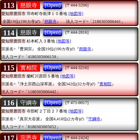
113
[Open]
慈眼寺
[〒444-3206]
愛知県豊田市
羽布町寺衛津１０番地
[地図等]
全国19位(190カ寺)の『
慈眼寺
』
法人コード=「2180305006441」
114
[Open]
慈眼寺
[〒444-2816]
愛知県豊田市
杉本町入３番地
[地図等]
宗派名=『曹洞宗』
全国19位(190カ寺)の『
慈眼寺
』
法人コード=「4180305006159」
115
[Open]
實相院
[〒444-3216]
愛知県豊田市
蘭町川原田５番地
[地図等]
宗派名=『浄土宗西山深草派』
全国342位(32カ寺)の『
實相院
』
法人コード=「1180305006442」
116
[Open]
守綱寺
[〒471-0017]
愛知県豊田市
寺部町２丁目２７番地
[地図等]
宗派名=『真宗大谷派』
全国4,418位(2カ寺)の『
守綱寺
』
法人コード=「8180305005652」
117
[Open]
宗恩寺
[〒444-2424]