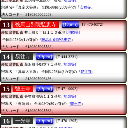
愛知県豊田市
鴛鴨町中屋敷８７番地
[地図等]
宗派名=『真宗大谷派』
全国588位(20カ寺)の『
安福寺
』
法人コード=「3180305005558」
13
[Open]
鞍馬山別院弘恵寺
[〒470-0372]
愛知県豊田市
井上町５丁目１１０番地
[地図等]
全国6,973位(1カ寺)の『
鞍馬山別院弘恵寺
』
法人コード=「6180305005588」
14
[Open]
易往寺
[〒444-3231]
愛知県豊田市
花沢町小御堂７１番地
[地図等]
宗派名=『真宗大谷派』
全国3,258位(3カ寺)の『
易往寺
』
法人コード=「8180305006436」
15
[Open]
醫王寺
[〒471-0002]
愛知県豊田市
矢並町清徳１１３番地
[地図等]
宗派名=『曹洞宗』
全国98位(80カ寺)の『
醫王寺
』
法人コード=「6180305005563」
16
[Open]
一光寺
[〒470-1205]