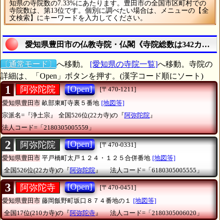
知県の寺院数の7.33%にあたります。豊田市の全国市区町村での
寺院数は、第13位です。個別に調べたい場合は、メニューの【全
文検索】にキーワードを入力してください。
愛知県豊田市の仏教寺院・仏閣《寺院総数は342カ寺
〔通常モード〕
へ移動。
[愛知県の寺院一覧]
へ移動。寺院の
詳細は、「Open」ボタンを押す。(漢字コード順にソート)
1
[Open]
阿弥陀院
[〒470-1211]
愛知県豊田市
畝部東町寺裏５番地
[地図等]
宗派名=『浄土宗』
全国526位(22カ寺)の『
阿弥陀院
』
法人コード=「2180305005559」
2
[Open]
阿弥陀院
[〒470-0331]
愛知県豊田市
平戸橋町太戸１２４・１２５合併番地
[地図等]
全国526位(22カ寺)の『
阿弥陀院
』
法人コード=「6180305005555」
3
[Open]
阿弥陀寺
[〒470-0451]
愛知県豊田市
藤岡飯野町坂口８７４番地の１
[地図等]
全国17位(210カ寺)の『
阿弥陀寺
』
法人コード=「2180305006020」