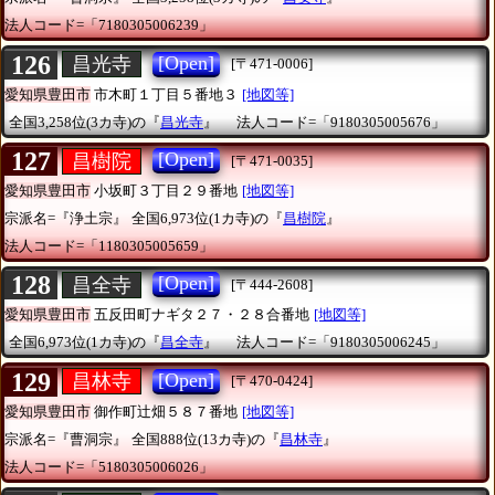
法人コード=「7180305006239」
126
[Open]
昌光寺
[〒471-0006]
愛知県豊田市
市木町１丁目５番地３
[地図等]
全国3,258位(3カ寺)の『
昌光寺
』
法人コード=「9180305005676」
127
[Open]
昌樹院
[〒471-0035]
愛知県豊田市
小坂町３丁目２９番地
[地図等]
宗派名=『浄土宗』
全国6,973位(1カ寺)の『
昌樹院
』
法人コード=「1180305005659」
128
[Open]
昌全寺
[〒444-2608]
愛知県豊田市
五反田町ナギタ２７・２８合番地
[地図等]
全国6,973位(1カ寺)の『
昌全寺
』
法人コード=「9180305006245」
129
[Open]
昌林寺
[〒470-0424]
愛知県豊田市
御作町辻畑５８７番地
[地図等]
宗派名=『曹洞宗』
全国888位(13カ寺)の『
昌林寺
』
法人コード=「5180305006026」