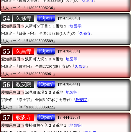
宗派名=『真宗大谷派』
全国833位(14カ寺)の『
久遠寺
』
法人コード=「1180305006236」
54
[Open]
久修寺
[〒471-0045]
愛知県豊田市
東新町２丁目１１番地１
[地図等]
宗派名=『日蓮正宗』
全国6,973位(1カ寺)の『
久修寺
』
法人コード=「5180305005589」
55
[Open]
久昌寺
[〒470-0564]
愛知県豊田市
沢田町入洞５０４番地
[地図等]
宗派名=『曹洞宗』
全国272位(39カ寺)の『
久昌寺
』
法人コード=「2180305006061」
56
[Open]
教安院
[〒470-0441]
愛知県豊田市
深見町市場３３８番地
[地図等]
宗派名=『浄土宗』
全国6,973位(1カ寺)の『
教安院
』
法人コード=「9180305006022」
57
[Open]
教恩寺
[〒444-2203]
愛知県豊田市
豊松町榎ケ入２８番地１
[地図等]