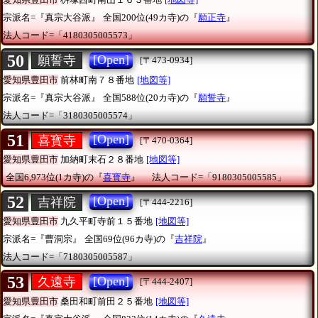
宗派名=『真宗大谷派』
全国200位(49カ寺)の『
願正寺
』
法人コード=「4180305005573」
50
[Open]
願誓寺
[〒473-0934]
愛知県豊田市
前林町南７８番地
[地図等]
宗派名=『真宗大谷派』
全国588位(20カ寺)の『
願誓寺
』
法人コード=「3180305005574」
51
[Open]
喜寳寺
[〒470-0364]
愛知県豊田市
加納町末石２８番地
[地図等]
全国6,973位(1カ寺)の『
喜寳寺
』
法人コード=「9180305005585」
52
[Open]
吉祥院
[〒444-2216]
愛知県豊田市
九久平町寺前１５番地
[地図等]
宗派名=『曹洞宗』
全国69位(96カ寺)の『
吉祥院
』
法人コード=「7180305005587」
53
[Open]
久遠寺
[〒444-2407]
愛知県豊田市
桑田和町前田２５番地
[地図等]