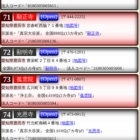
法人コード=「8180305005611」
71
[Open]
顯正寺
[〒444-2225]
愛知県豊田市
岩倉町西脇７１番地
[地図等]
宗派名=『真宗大谷派』
全国888位(13カ寺)の『
顯正寺
』
法人コード=「2180305006136」
72
[Open]
顯明寺
[〒470-1201]
愛知県豊田市
豊栄町２丁目８４番地２
[地図等]
全国6,973位(1カ寺)の『
顯明寺
』
法人コード=「3180305005608」
73
[Open]
孤雲院
[〒471-0807]
愛知県豊田市
広川町５丁目９８番地
[地図等]
宗派名=『浄土宗』
全国4,418位(2カ寺)の『
孤雲院
』
法人コード=「8180305005594」
74
[Open]
光恩寺
[〒473-0913]
愛知県豊田市
竹元町南嶋４番地
[地図等]
宗派名=『真宗大谷派』
全国1,616位(7カ寺)の『
光恩寺
』
法人コード=「7180305005612」