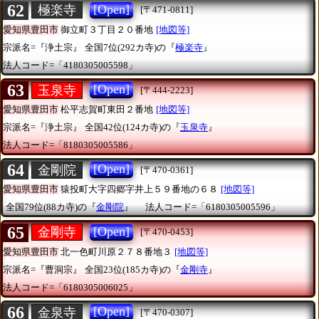
62
[Open]
極楽寺
[〒471-0811]
愛知県豊田市
御立町３丁目２０番地
[地図等]
宗派名=『浄土宗』
全国7位(292カ寺)の『
極楽寺
』
法人コード=「4180305005598」
63
[Open]
玉泉寺
[〒444-2223]
愛知県豊田市
松平志賀町東田２番地
[地図等]
宗派名=『浄土宗』
全国42位(124カ寺)の『
玉泉寺
』
法人コード=「8180305005586」
64
[Open]
金剛院
[〒470-0361]
愛知県豊田市
猿投町大字四郷字井上５９番地の６８
[地図等]
全国79位(88カ寺)の『
金剛院
』
法人コード=「6180305005596」
65
[Open]
金剛寺
[〒470-0453]
愛知県豊田市
北一色町川原２７８番地３
[地図等]
宗派名=『曹洞宗』
全国23位(185カ寺)の『
金剛寺
』
法人コード=「6180305006025」
66
[Open]
金泉寺
[〒470-0307]