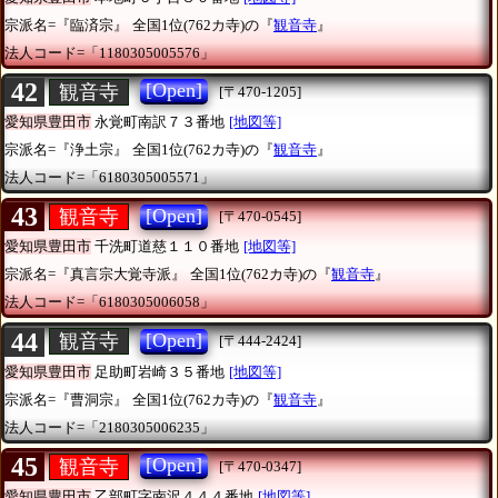
宗派名=『臨済宗』
全国1位(762カ寺)の『
観音寺
』
法人コード=「1180305005576」
42
[Open]
観音寺
[〒470-1205]
愛知県豊田市
永覚町南訳７３番地
[地図等]
宗派名=『浄土宗』
全国1位(762カ寺)の『
観音寺
』
法人コード=「6180305005571」
43
[Open]
観音寺
[〒470-0545]
愛知県豊田市
千洗町道慈１１０番地
[地図等]
宗派名=『真言宗大覚寺派』
全国1位(762カ寺)の『
観音寺
』
法人コード=「6180305006058」
44
[Open]
観音寺
[〒444-2424]
愛知県豊田市
足助町岩崎３５番地
[地図等]
宗派名=『曹洞宗』
全国1位(762カ寺)の『
観音寺
』
法人コード=「2180305006235」
45
[Open]
観音寺
[〒470-0347]
愛知県豊田市
乙部町字南沢４４４番地
[地図等]