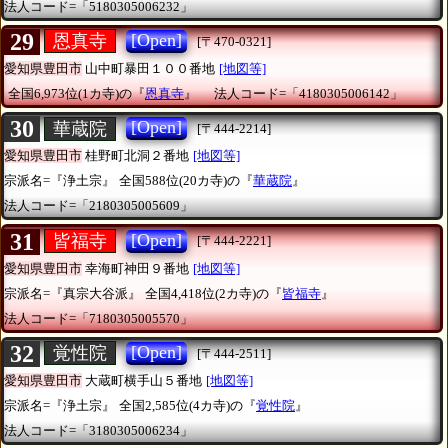
法人コード=「5180305006232」
29
[Open]
恩真寺
[〒470-0321]
愛知県豊田市
山中町暴田１００番地
[地図等]
全国6,973位(1カ寺)の『
恩真寺
』
法人コード=「4180305006142」
30
[Open]
華蔵院
[〒444-2214]
愛知県豊田市
桂野町北洞２番地
[地図等]
宗派名=『浄土宗』
全国588位(20カ寺)の『
華蔵院
』
法人コード=「2180305005609」
31
[Open]
皆福寺
[〒444-2221]
愛知県豊田市
幸海町神田９番地
[地図等]
宗派名=『真宗大谷派』
全国4,418位(2カ寺)の『
皆福寺
』
法人コード=「7180305005570」
32
[Open]
覚性院
[〒444-2511]
愛知県豊田市
大蔵町横手山５番地
[地図等]
宗派名=『浄土宗』
全国2,585位(4カ寺)の『
覚性院
』
法人コード=「3180305006234」