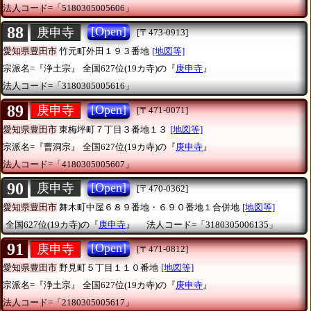
法人コード=「5180305005606」
88
[Open]
庚申寺
[〒473-0913]
愛知県豊田市
竹元町外田１９３番地
[地図等]
宗派名=『浄土宗』
全国627位(19カ寺)の『
庚申寺
』
法人コード=「3180305005616」
89
[Open]
庚申寺
[〒471-0071]
愛知県豊田市
東梅坪町７丁目３番地１３
[地図等]
宗派名=『曹洞宗』
全国627位(19カ寺)の『
庚申寺
』
法人コード=「4180305005607」
90
[Open]
庚申寺
[〒470-0362]
愛知県豊田市
舞木町中屋６８９番地・６９０番地１合併地
[地図等]
全国627位(19カ寺)の『
庚申寺
』
法人コード=「3180305006135」
91
[Open]
庚申寺
[〒471-0812]
愛知県豊田市
野見町５丁目１１０番地
[地図等]
宗派名=『浄土宗』
全国627位(19カ寺)の『
庚申寺
』
法人コード=「2180305005617」