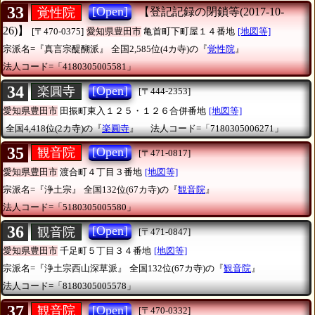
33
[Open]
覚性院
【登記記録の閉鎖等(2017-10-
26)】
[〒470-0375]
愛知県豊田市
亀首町下町屋１４番地
[地図等]
宗派名=『真言宗醍醐派』
全国2,585位(4カ寺)の『
覚性院
』
法人コード=「4180305005581」
34
[Open]
楽圓寺
[〒444-2353]
愛知県豊田市
田振町東入１２５・１２６合併番地
[地図等]
全国4,418位(2カ寺)の『
楽圓寺
』
法人コード=「7180305006271」
35
[Open]
観音院
[〒471-0817]
愛知県豊田市
渡合町４丁目３番地
[地図等]
宗派名=『浄土宗』
全国132位(67カ寺)の『
観音院
』
法人コード=「5180305005580」
36
[Open]
観音院
[〒471-0847]
愛知県豊田市
千足町５丁目３４番地
[地図等]
宗派名=『浄土宗西山深草派』
全国132位(67カ寺)の『
観音院
』
法人コード=「8180305005578」
37
[Open]
観音院
[〒470-0332]