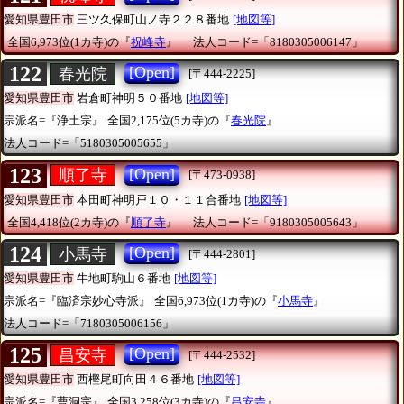
愛知県豊田市
三ツ久保町山ノ寺２２８番地
[地図等]
全国6,973位(1カ寺)の『
祝峰寺
』
法人コード=「8180305006147」
122
[Open]
春光院
[〒444-2225]
愛知県豊田市
岩倉町神明５０番地
[地図等]
宗派名=『浄土宗』
全国2,175位(5カ寺)の『
春光院
』
法人コード=「5180305005655」
123
[Open]
順了寺
[〒473-0938]
愛知県豊田市
本田町神明戸１０・１１合番地
[地図等]
全国4,418位(2カ寺)の『
順了寺
』
法人コード=「9180305005643」
124
[Open]
小馬寺
[〒444-2801]
愛知県豊田市
牛地町駒山６番地
[地図等]
宗派名=『臨済宗妙心寺派』
全国6,973位(1カ寺)の『
小馬寺
』
法人コード=「7180305006156」
125
[Open]
昌安寺
[〒444-2532]
愛知県豊田市
西樫尾町向田４６番地
[地図等]
宗派名=『曹洞宗』
全国3,258位(3カ寺)の『
昌安寺
』