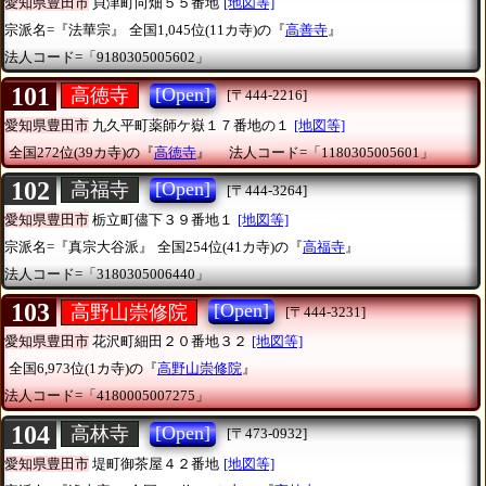
愛知県豊田市
貝津町向畑５５番地
[地図等]
宗派名=『法華宗』
全国1,045位(11カ寺)の『
高善寺
』
法人コード=「9180305005602」
101
[Open]
高徳寺
[〒444-2216]
愛知県豊田市
九久平町薬師ケ嶽１７番地の１
[地図等]
全国272位(39カ寺)の『
高徳寺
』
法人コード=「1180305005601」
102
[Open]
高福寺
[〒444-3264]
愛知県豊田市
栃立町儘下３９番地１
[地図等]
宗派名=『真宗大谷派』
全国254位(41カ寺)の『
高福寺
』
法人コード=「3180305006440」
103
[Open]
高野山崇修院
[〒444-3231]
愛知県豊田市
花沢町細田２０番地３２
[地図等]
全国6,973位(1カ寺)の『
高野山崇修院
』
法人コード=「4180005007275」
104
[Open]
高林寺
[〒473-0932]
愛知県豊田市
堤町御茶屋４２番地
[地図等]