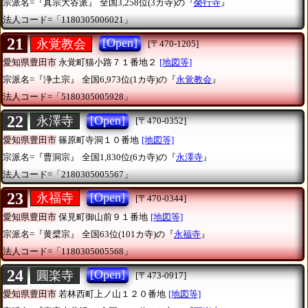
宗派名=『真宗大谷派』
全国3,258位(3カ寺)の『
榮行寺
』
法人コード=「1180305006021」
21
[Open]
永覚教会
[〒470-1205]
愛知県豊田市
永覚町猫小路７１番地２
[地図等]
宗派名=『浄土宗』
全国6,973位(1カ寺)の『
永覚教会
』
法人コード=「5180305005928」
22
[Open]
永澤寺
[〒470-0352]
愛知県豊田市
篠原町寺洞１０番地
[地図等]
宗派名=『曹洞宗』
全国1,830位(6カ寺)の『
永澤寺
』
法人コード=「2180305005567」
23
[Open]
永福寺
[〒470-0344]
愛知県豊田市
保見町御山前９１番地
[地図等]
宗派名=『黄檗宗』
全国63位(101カ寺)の『
永福寺
』
法人コード=「1180305005568」
24
[Open]
圓楽寺
[〒473-0917]
愛知県豊田市
若林西町上ノ山１２０番地
[地図等]