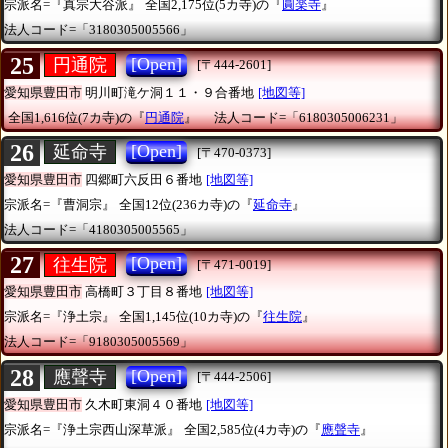
宗派名=『真宗大谷派』
全国2,175位(5カ寺)の『
圓楽寺
』
法人コード=「3180305005566」
25
[Open]
円通院
[〒444-2601]
愛知県豊田市
明川町滝ケ洞１１・９合番地
[地図等]
全国1,616位(7カ寺)の『
円通院
』
法人コード=「6180305006231」
26
[Open]
延命寺
[〒470-0373]
愛知県豊田市
四郷町六反田６番地
[地図等]
宗派名=『曹洞宗』
全国12位(236カ寺)の『
延命寺
』
法人コード=「4180305005565」
27
[Open]
往生院
[〒471-0019]
愛知県豊田市
高橋町３丁目８番地
[地図等]
宗派名=『浄土宗』
全国1,145位(10カ寺)の『
往生院
』
法人コード=「9180305005569」
28
[Open]
應聲寺
[〒444-2506]
愛知県豊田市
久木町東洞４０番地
[地図等]
宗派名=『浄土宗西山深草派』
全国2,585位(4カ寺)の『
應聲寺
』