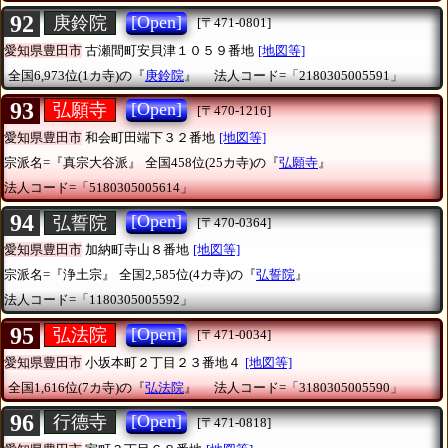
92
[Open]
庚鈴院
[〒471-0801]
愛知県豊田市
古瀬間町安貝津１０５９番地
[地図等]
全国6,973位(1カ寺)の『
庚鈴院
』
法人コード=「2180305005591」
93
[Open]
弘願寺
[〒470-1216]
愛知県豊田市
和会町田端下３２番地
[地図等]
宗派名=『真宗大谷派』
全国458位(25カ寺)の『
弘願寺
』
法人コード=「5180305005614」
94
[Open]
弘誓院
[〒470-0364]
愛知県豊田市
加納町寺山８番地
[地図等]
宗派名=『浄土宗』
全国2,585位(4カ寺)の『
弘誓院
』
法人コード=「1180305005592」
95
[Open]
弘法院
[〒471-0034]
愛知県豊田市
小坂本町２丁目２３番地４
[地図等]
全国1,616位(7カ寺)の『
弘法院
』
法人コード=「3180305005590」
96
[Open]
行德寺
[〒471-0818]