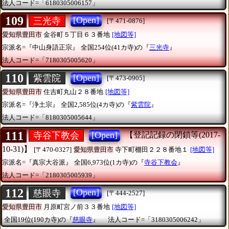
法人コード=「6180305006157」
109
[Open]
三光寺
[〒471-0876]
愛知県豊田市
金谷町５丁目６３番地
[地図等]
宗派名=『中山身語正宗』
全国254位(41カ寺)の『
三光寺
』
法人コード=「7180305005620」
110
[Open]
紫雲院
[〒473-0905]
愛知県豊田市
住吉町丸山２８番地
[地図等]
宗派名=『浄土宗』
全国2,585位(4カ寺)の『
紫雲院
』
法人コード=「8180305005644」
111
[Open]
寺谷下教会
【登記記録の閉鎖等(2017-
10-31)】
[〒470-0327]
愛知県豊田市
寺下町棚田２２８番地１
[地図等]
宗派名=『真宗大谷派』
全国6,973位(1カ寺)の『
寺谷下教会
』
法人コード=「2180305005939」
112
[Open]
慈眼寺
[〒444-2527]
愛知県豊田市
月原町宮ノ前３３番地
[地図等]
全国19位(190カ寺)の『
慈眼寺
』
法人コード=「3180305006242」