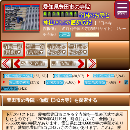
愛知県豊田市の寺院
全国のお寺と
神社157,167箇所収録
【『日本寺
院帳簿』：名前別全国の寺院統計サイト】《サー
チ寺院》
ホーム
[As of 26/07/28]
寺院一覧
神社一覧
寺院ラン
神社ラン
(県別)▼
(県別)▼
キング▼
キング▼
26.『刈谷市』
28.『安城市』
【
全国の寺院と神社
(157,167)】 【
全国の神社
(80,507)
愛知県の神社
(3,241)
豊田市の神社
(377)】 【
全国の寺院
(76,660)
愛知県の寺院
(4,668)
豊
田市の寺院
(342)】
豊田市の寺院・伽藍【342カ寺】を探索する
下記のリストは、愛知県豊田市にある全寺院を一覧表形式で表示
したものです。「2026年04月19日」時点において、全国には
76,660カ寺の寺院があります。愛知県には4,668カ寺の寺院があり
ます。愛知県豊田市には342カ寺の寺院があります。これは、愛