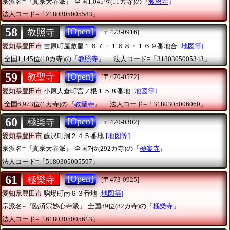
宗派名=『真宗大谷派』
全国1,045位(11カ寺)の『
教恩寺
』
法人コード=「2180305005583」
58
[Open]
教照寺
[〒473-0916]
愛知県豊田市
吉原町屋敷畠１６７・１６８・１６９番地合
[地図等]
全国1,145位(10カ寺)の『
教照寺
』
法人コード=「3180305005343」
59
[Open]
教聖寺
[〒470-0572]
愛知県豊田市
小原大倉町宮ノ根１５８番地
[地図等]
全国6,973位(1カ寺)の『
教聖寺
』
法人コード=「3180305006060」
60
[Open]
極楽寺
[〒470-0302]
愛知県豊田市
藤沢町洞２４５番地
[地図等]
宗派名=『真宗大谷派』
全国7位(292カ寺)の『
極楽寺
』
法人コード=「5180305005597」
61
[Open]
極樂寺
[〒473-0925]
愛知県豊田市
駒場町南６３番地
[地図等]
宗派名=『臨済宗妙心寺派』
全国89位(82カ寺)の『
極樂寺
』
法人コード=「6180305005613」