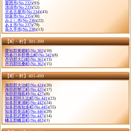
愛西市
(No.232)
(93)
清須市
(No.233)
(52)
北名古屋市
(No.234)
(43)
弥富市
(No.235)
(30)
みよし市
(No.236)
(22)
あま市
(No.237)
(79)
長久手市
(No.238)
(13)
【町・村】301-399
愛知郡東郷町
(No.302)
(10)
西春日井郡豊山町
(No.342)
(8)
丹羽郡大口町
(No.361)
(13)
丹羽郡扶桑町
(No.362)
(15)
【町・村】401-499
海部郡大治町
(No.424)
(20)
海部郡蟹江町
(No.425)
(17)
海部郡飛島村
(No.427)
(8)
知多郡阿久比町
(No.441)
(23)
知多郡東浦町
(No.442)
(24)
知多郡南知多町
(No.445)
(55)
知多郡美浜町
(No.446)
(29)
知多郡武豊町
(No.447)
(14)
幡豆郡幡豆町
(No.483)
(1)