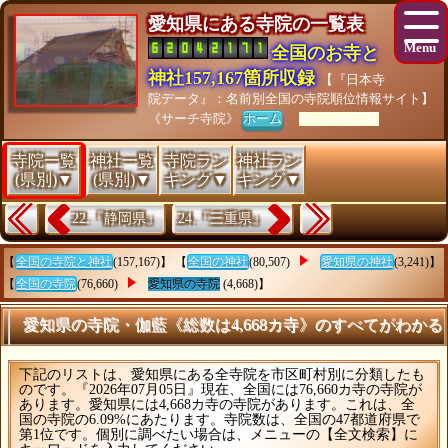
愛知県にある寺院の一覧表
全国のお寺と
神社157,167箇所収録
【『日本寺
院データ』：名前別全国の寺院順位情報サイト】
《サーチ寺院》
ホーム
[As of 26/07/28]
寺院一覧
神社一覧
寺院ラン
神社ラン
(県別)▼
(県別)▼
キング▼
キング▼
22.『静岡県』
24.『三重県』
【
全国の寺院と神社
(157,167)】 【
全国の神社
(80,507)
愛知県の神社
(3,241)】
【
全国の寺院
(76,660)
愛知県の寺院
(4,668)】
愛知県の寺院・伽藍《総数は4,668カ寺》のすべてがわかる
下記のリストは、愛知県にある全寺院を市区町村別に分類したも
のです。『2026年07月05日』現在、全国には76,660カ寺の寺院が
あります。愛知県には4,668カ寺の寺院があります。これは、全
国の寺院の6.09%にあたります。寺院数は、全国の47都道府県で
第1位です。個別に調べたい場合は、メニューの【全文検索】に