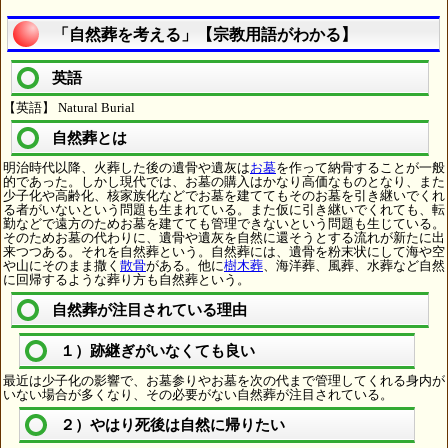
「自然葬を考える」【宗教用語がわかる】
英語
【英語】 Natural Burial
自然葬とは
明治時代以降、火葬した後の遺骨や遺灰は
お墓
を作って納骨することが一般
的であった。しかし現代では、お墓の購入はかなり高価なものとなり、また
少子化や高齢化、核家族化などでお墓を建ててもそのお墓を引き継いでくれ
る者がいないという問題も生まれている。また仮に引き継いでくれても、転
勤などで遠方のためお墓を建てても管理できないという問題も生じている。
そのためお墓の代わりに、遺骨や遺灰を自然に還そうとする流れが新たに出
来つつある。それを自然葬という。自然葬には、遺骨を粉末状にして海や空
や山にそのまま撒く
散骨
がある。他に
樹木葬
、海洋葬、風葬、水葬など自然
に回帰するような葬り方も自然葬という。
自然葬が注目されている理由
１）跡継ぎがいなくても良い
最近は少子化の影響で、お墓参りやお墓を次の代まで管理してくれる身内が
いない場合が多くなり、その必要がない自然葬が注目されている。
２）やはり死後は自然に帰りたい