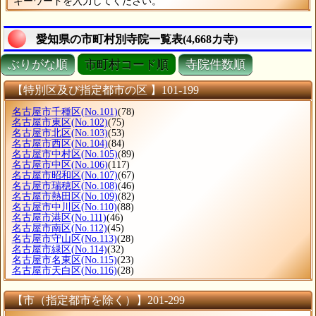
キーワードを入力してください。
愛知県の市町村別寺院一覧表(4,668カ寺)
ぶりがな順
市町村コード順
寺院件数順
【特別区及び指定都市の区 】101-199
名古屋市千種区
(No.101)
(78)
名古屋市東区
(No.102)
(75)
名古屋市北区
(No.103)
(53)
名古屋市西区
(No.104)
(84)
名古屋市中村区
(No.105)
(89)
名古屋市中区
(No.106)
(117)
名古屋市昭和区
(No.107)
(67)
名古屋市瑞穂区
(No.108)
(46)
名古屋市熱田区
(No.109)
(82)
名古屋市中川区
(No.110)
(88)
名古屋市港区
(No.111)
(46)
名古屋市南区
(No.112)
(45)
名古屋市守山区
(No.113)
(28)
名古屋市緑区
(No.114)
(32)
名古屋市名東区
(No.115)
(23)
名古屋市天白区
(No.116)
(28)
【市（指定都市を除く）】201-299