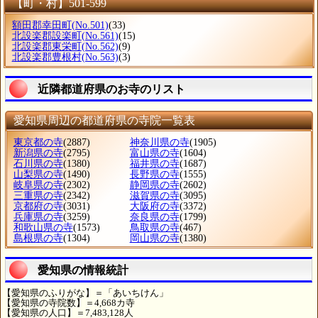
【町・村】501-599
額田郡幸田町
(No.501)
(33)
北設楽郡設楽町
(No.561)
(15)
北設楽郡東栄町
(No.562)
(9)
北設楽郡豊根村
(No.563)
(3)
近隣都道府県のお寺のリスト
愛知県周辺の都道府県の寺院一覧表
東京都の寺
(2887)
神奈川県の寺
(1905)
新潟県の寺
(2795)
富山県の寺
(1604)
石川県の寺
(1380)
福井県の寺
(1687)
山梨県の寺
(1490)
長野県の寺
(1555)
岐阜県の寺
(2302)
静岡県の寺
(2602)
三重県の寺
(2342)
滋賀県の寺
(3095)
京都府の寺
(3031)
大阪府の寺
(3372)
兵庫県の寺
(3259)
奈良県の寺
(1799)
和歌山県の寺
(1573)
鳥取県の寺
(467)
島根県の寺
(1304)
岡山県の寺
(1380)
愛知県の情報統計
【愛知県のふりがな】＝「あいちけん」
【愛知県の寺院数】＝4,668カ寺
【愛知県の人口】＝7,483,128人