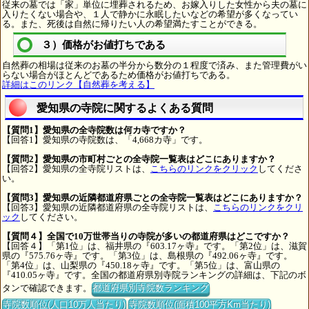
従来の墓では「家」単位に埋葬されるため、お嫁入りした女性から夫の墓に
入りたくない場合や、１人で静かに永眠したいなどの希望が多くなってい
る。また、死後は自然に帰りたい人の希望満たすことができる。
３）価格がお値打ちである
自然葬の相場は従来のお墓の半分から数分の１程度で済み、また管理費がい
らない場合がほとんどであるため価格がお値打ちである。
詳細はこのリンク【自然葬を考える】
愛知県の寺院に関するよくある質問
【質問1】愛知県の全寺院数は何カ寺ですか？
【回答1】愛知県の寺院数は、「4,668カ寺」です。
【質問2】愛知県の市町村ごとの全寺院一覧表はどこにありますか？
【回答2】愛知県の全寺院リストは、
こちらのリンクをクリック
してくださ
い。
【質問3】愛知県の近隣都道府県ごとの全寺院一覧表はどこにありますか？
【回答3】愛知県の近隣都道府県の全寺院リストは、
こちらのリンクをクリ
ック
してください。
【質問４】全国で10万世帯当りの寺院が多いの都道府県はどこですか？
【回答４】「第1位」は、福井県の『603.17ヶ寺』です。「第2位」は、滋賀
県の『575.76ヶ寺』です。「第3位」は、島根県の『492.06ヶ寺』です。
「第4位」は、山梨県の『450.18ヶ寺』です。「第5位」は、富山県の
『410.05ヶ寺』です。全国の都道府県別寺院ランキングの詳細は、下記のボ
タンで確認できます。
都道府県別寺院数ランキング
寺院数順位(人口10万人当たり)
寺院数順位(面積100平方Km当たり)