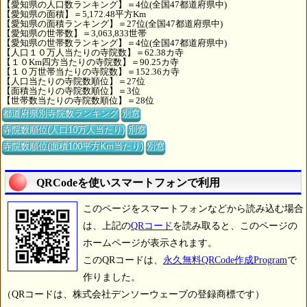
【愛知県の人口数ランキング】＝4位(全国47都道府県中)
【愛知県の面積】＝5,172.48平方Km
【愛知県の面積ランキング】＝27位(全国47都道府県中)
【愛知県の世帯数】＝3,063,833世帯
【愛知県の世帯数ランキング】＝4位(全国47都道府県中)
【人口１０万人当たりの寺院数】＝62.38カ寺
【１０Km四方当たりの寺院数】＝90.25カ寺
【１０万世帯当たりの寺院数】＝152.36カ寺
【人口当たりの寺院数順位】＝27位
【面積当たりの寺院数順位】＝3位
【世帯数当たりの寺院数順位】＝28位
都道府県別寺院数ランキング
別窓
寺院数順位(人口10万人当たり)
別窓
寺院数順位(面積100平方Km当たり)
別窓
QRCodeを使いスマートフォンで利用
このページをスマートフォンなどから読み込む場合
は、上記の
QRコード
を読み取ると、このページの
ホームページが表示されます。
このQRコードは、
永久無料QRCode作成Program
で
作りました。
（QRコードは、株式会社デンソーウェーブの登録商標です）