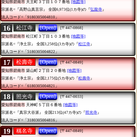
愛知県碧南市
天王町３丁目１０７番地
[地図等]
宗派名=『高野山真言宗』
全国6,973位(1カ寺)の『
弘龍寺
』
法人コード=「9180305004810」
16
[Open]
松江寺
[〒447-0868]
愛知県碧南市
松江町３丁目１０３番地
[地図等]
宗派名=『浄土宗』
全国3,258位(3カ寺)の『
松江寺
』
法人コード=「5180305004822」
17
[Open]
松壽寺
[〒447-0849]
愛知県碧南市
築山町２丁目２０番地
[地図等]
宗派名=『浄土宗』
全国2,175位(5カ寺)の『
松壽寺
』
法人コード=「6180305004821」
18
[Open]
照光寺
[〒447-0033]
愛知県碧南市
天神町５丁目６番地
[地図等]
宗派名=『真宗大谷派』
全国213位(47カ寺)の『
照光寺
』
法人コード=「3180305004816」
19
[Open]
稱名寺
[〒447-0849]