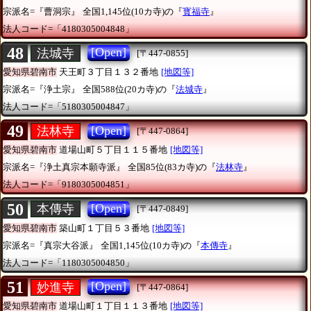
宗派名=『曹洞宗』
全国1,145位(10カ寺)の『
寳福寺
』
法人コード=「4180305004848」
48
[Open]
法城寺
[〒447-0855]
愛知県碧南市
天王町３丁目１３２番地
[地図等]
宗派名=『浄土宗』
全国588位(20カ寺)の『
法城寺
』
法人コード=「5180305004847」
49
[Open]
法林寺
[〒447-0864]
愛知県碧南市
道場山町５丁目１１５番地
[地図等]
宗派名=『浄土真宗本願寺派』
全国85位(83カ寺)の『
法林寺
』
法人コード=「9180305004851」
50
[Open]
本傳寺
[〒447-0849]
愛知県碧南市
築山町１丁目５３番地
[地図等]
宗派名=『真宗大谷派』
全国1,145位(10カ寺)の『
本傳寺
』
法人コード=「1180305004850」
51
[Open]
妙進寺
[〒447-0864]
愛知県碧南市
道場山町１丁目１１３番地
[地図等]