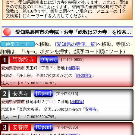
ます。愛知県碧南市には57カ寺の寺院があります。これは、愛知
県の寺院数の1.22%にあたります。碧南市の全国市区町村での寺
院数は、第416位です。個別に調べたい場合は、メニューの【全
文検索】にキーワードを入力してください。
愛知県碧南市の寺院・お寺「総数は57カ寺」を検索す
〔通常モード〕
へ移動。
[愛知県の寺院一覧]
へ移動。寺院の
詳細は、「Open」ボタンを押す。(漢字コード順にソート)
1
[Open]
阿弥陀寺
[〒447-0855]
愛知県碧南市
天王町３丁目７１番地
[地図等]
宗派名=『浄土宗』
全国17位(210カ寺)の『
阿弥陀寺
』
法人コード=「5180305004797」
2
[Open]
安專寺
[〒447-0815]
愛知県碧南市
棚尾本町３丁目１７番地
[地図等]
宗派名=『真宗大谷派』
全国3,258位(3カ寺)の『
安專寺
』
法人コード=「7180305004795」
3
[Open]
安養院
[〒447-0085]