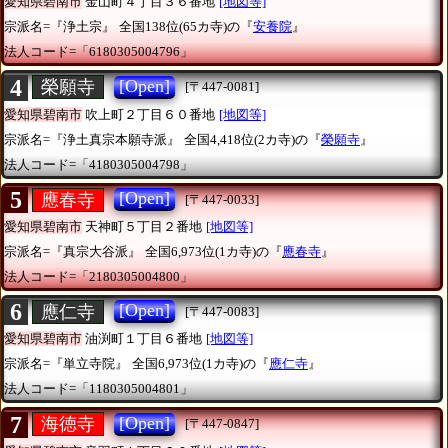
愛知県碧南市
金山町４丁目３６番地
[地図等]
宗派名=『浄土宗』
全国138位(65カ寺)の『
安養院
』
法人コード=「6180305004796」
4
[Open]
榮願寺
[〒447-0081]
愛知県碧南市
吹上町２丁目６０番地
[地図等]
宗派名=『浄土真宗本願寺派』
全国4,418位(2カ寺)の『
榮願寺
』
法人コード=「4180305004798」
5
[Open]
應春寺
[〒447-0033]
愛知県碧南市
天神町５丁目２番地
[地図等]
宗派名=『真宗大谷派』
全国6,973位(1カ寺)の『
應春寺
』
法人コード=「2180305004800」
6
[Open]
應仁寺
[〒447-0083]
愛知県碧南市
油渕町１丁目６番地
[地図等]
宗派名=『単立寺院』
全国6,973位(1カ寺)の『
應仁寺
』
法人コード=「1180305004801」
7
[Open]
海徳寺
[〒447-0847]