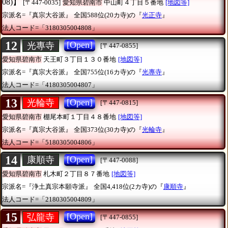
08)】
[〒447-0035]
愛知県碧南市
中山町４丁目５番地
[地図等]
宗派名=『真宗大谷派』
全国588位(20カ寺)の『
光正寺
』
法人コード=「3180305004808」
12
[Open]
光專寺
[〒447-0855]
愛知県碧南市
天王町３丁目１３０番地
[地図等]
宗派名=『真宗大谷派』
全国755位(16カ寺)の『
光專寺
』
法人コード=「4180305004807」
13
[Open]
光輪寺
[〒447-0815]
愛知県碧南市
棚尾本町１丁目４８番地
[地図等]
宗派名=『真宗大谷派』
全国373位(30カ寺)の『
光輪寺
』
法人コード=「5180305004806」
14
[Open]
康順寺
[〒447-0088]
愛知県碧南市
札木町２丁目８７番地
[地図等]
宗派名=『浄土真宗本願寺派』
全国4,418位(2カ寺)の『
康順寺
』
法人コード=「2180305004809」
15
[Open]
弘龍寺
[〒447-0855]