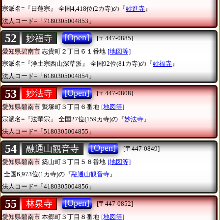
宗派名=『日蓮宗』
全国4,418位(2カ寺)の『
妙進寺
』
法人コード=「7180305004853」
52
[Open]
妙福寺
[〒447-0885]
愛知県碧南市
志貴町２丁目６１番地
[地図等]
宗派名=『浄土宗西山深草派』
全国92位(81カ寺)の『
妙福寺
』
法人コード=「6180305004854」
53
[Open]
妙法寺
[〒447-0808]
愛知県碧南市
鷲塚町３丁目６番地
[地図等]
宗派名=『法華宗』
全国27位(159カ寺)の『
妙法寺
』
法人コード=「5180305004855」
54
[Open]
融通山観音寺
[〒447-0849]
愛知県碧南市
築山町３丁目５８番地
[地図等]
全国6,973位(1カ寺)の『
融通山観音寺
』
法人コード=「4180305004856」
55
[Open]
林泉寺
[〒447-0852]
愛知県碧南市
本郷町３丁目８番地
[地図等]