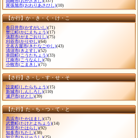
岡崎市
(おかざきし)
(337)
尾張旭市
(おわりあさひし)
(10)
【か行】か・き・く・け・こ
春日井市
(かすがいし)
(71)
蟹江町
(かにえちょう)
(17)
蒲郡市
(がまごおりし)
(75)
刈谷市
(かりやし)
(64)
北名古屋市
(きたなごやし)
(43)
清須市
(きよすし)
(52)
幸田町
(こうたちょう)
(33)
江南市
(こうなんし)
(70)
小牧市
(こまきし)
(71)
【さ行】さ・し・す・せ・そ
設楽町
(したらちょう)
(15)
新城市
(しんしろし)
(110)
瀬戸市
(せとし)
(39)
【た行】た・ち・つ・て・と
高浜市
(たかはまし)
(17)
武豊町
(たけとよちょう)
(14)
田原市
(たはらし)
(92)
知多市
(ちたし)
(38)
知立市
(ちりゅうし)
(25)