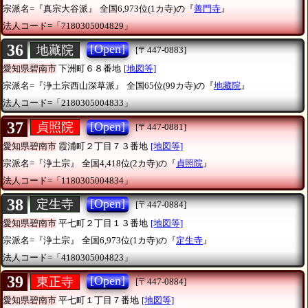
宗派名=『真宗大谷派』
全国6,973位(1カ寺)の『
善門寺
』
法人コード=「7180305004829」
36
[Open]
地藏院
[〒447-0883]
愛知県碧南市
下洲町６８番地
[地図等]
宗派名=『浄土宗西山深草派』
全国65位(99カ寺)の『
地藏院
』
法人コード=「2180305004833」
37
[Open]
貞照院
[〒447-0881]
愛知県碧南市
霞浦町２丁目７３番地
[地図等]
宗派名=『浄土宗』
全国4,418位(2カ寺)の『
貞照院
』
法人コード=「1180305004834」
38
[Open]
定生寺
[〒447-0884]
愛知県碧南市
平七町２丁目１３番地
[地図等]
宗派名=『浄土宗』
全国6,973位(1カ寺)の『
定生寺
』
法人コード=「4180305004823」
39
[Open]
東正寺
[〒447-0884]
愛知県碧南市
平七町１丁目７番地
[地図等]