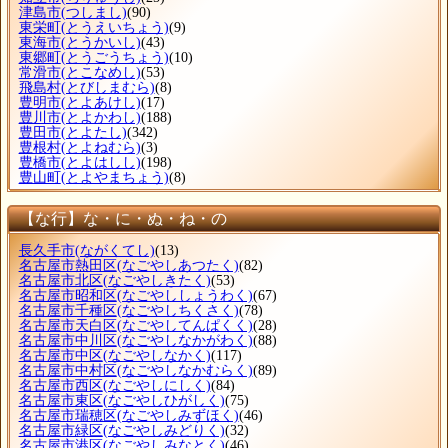
津島市
(つしまし)
(90)
東栄町
(とうえいちょう)
(9)
東海市
(とうかいし)
(43)
東郷町
(とうごうちょう)
(10)
常滑市
(とこなめし)
(53)
飛島村
(とびしまむら)
(8)
豊明市
(とよあけし)
(17)
豊川市
(とよかわし)
(188)
豊田市
(とよたし)
(342)
豊根村
(とよねむら)
(3)
豊橋市
(とよはしし)
(198)
豊山町
(とよやまちょう)
(8)
【な行】な・に・ぬ・ね・の
長久手市
(ながくてし)
(13)
名古屋市熱田区
(なごやしあつたく)
(82)
名古屋市北区
(なごやしきたく)
(53)
名古屋市昭和区
(なごやししょうわく)
(67)
名古屋市千種区
(なごやしちくさく)
(78)
名古屋市天白区
(なごやしてんぱくく)
(28)
名古屋市中川区
(なごやしなかがわく)
(88)
名古屋市中区
(なごやしなかく)
(117)
名古屋市中村区
(なごやしなかむらく)
(89)
名古屋市西区
(なごやしにしく)
(84)
名古屋市東区
(なごやしひがしく)
(75)
名古屋市瑞穂区
(なごやしみずほく)
(46)
名古屋市緑区
(なごやしみどりく)
(32)
名古屋市港区
(なごやしみなとく)
(46)