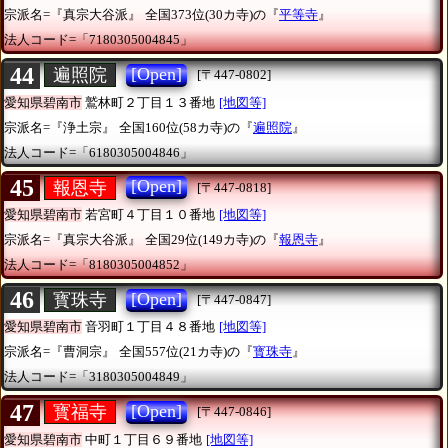
宗派名=『真宗大谷派』
全国373位(30カ寺)の『
平等寺
』
法人コード=「7180305004845」
44
[Open]
遍照院
[〒447-0802]
愛知県碧南市
鷲林町２丁目１３番地
[地図等]
宗派名=『浄土宗』
全国160位(58カ寺)の『
遍照院
』
法人コード=「6180305004846」
45
[Open]
報恩寺
[〒447-0818]
愛知県碧南市
若宮町４丁目１０番地
[地図等]
宗派名=『真宗大谷派』
全国29位(149カ寺)の『
報恩寺
』
法人コード=「8180305004852」
46
[Open]
寳珠寺
[〒447-0847]
愛知県碧南市
音羽町１丁目４８番地
[地図等]
宗派名=『曹洞宗』
全国557位(21カ寺)の『
寳珠寺
』
法人コード=「3180305004849」
47
[Open]
寳福寺
[〒447-0846]
愛知県碧南市
中町１丁目６９番地
[地図等]