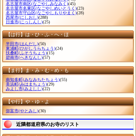
名古屋市南区
(なごやしみなみく)
(45)
名古屋市名東区
(なごやしめいとうく)
(23)
名古屋市守山区
(なごやしもりやまく)
(28)
西尾市
(にしおし)
(288)
日進市
(にっしんし)
(25)
【は行】は・ひ・ふ・へ・ほ
半田市
(はんだし)
(50)
東浦町
(ひがしうらちょう)
(24)
扶桑町
(ふそうちょう)
(15)
碧南市
(へきなんし)
(57)
【ま行】ま・み・む・め・も
南知多町
(みなみちたちょう)
(55)
美浜町
(みはまちょう)
(29)
みよし市
(みよしし)
(22)
【や行】や・ゆ・よ
弥富市
(やとみし)
(30)
近隣都道府県のお寺のリスト