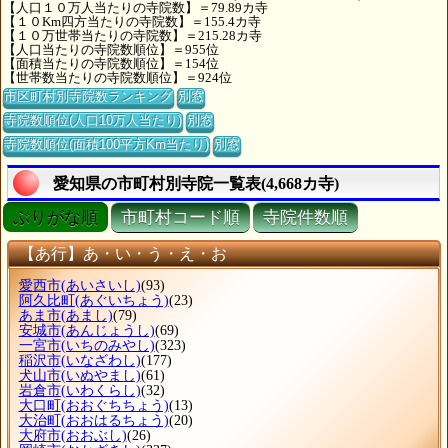
【人口１０万人当たりの寺院数】＝79.89カ寺
【１０Km四方当たりの寺院数】＝155.4カ寺
【１０万世帯当たりの寺院数】＝215.28カ寺
【人口当たりの寺院数順位】＝955位
【面積当たりの寺院数順位】＝154位
【世帯数当たりの寺院数順位】＝924位
市区町村別寺院数ランキング
別窓
寺院数順位(人口10万人当たり)
別窓
寺院数順位(面積100平方Km当たり)
別窓
愛知県の市町村別寺院一覧表(4,668カ寺)
ぶりがな順
市町村コード順
寺院件数順
【あ行】あ・い・う・え・お
愛西市
(あいさいし)
(93)
阿久比町
(あぐいちょう)
(23)
あま市
(あまし)
(79)
安城市
(あんじょうし)
(69)
一宮市
(いちのみやし)
(323)
稲沢市
(いなざわし)
(177)
犬山市
(いぬやまし)
(61)
岩倉市
(いわくらし)
(32)
大口町
(おおぐちちょう)
(13)
大治町
(おおはるちょう)
(20)
大府市
(おおぶし)
(26)