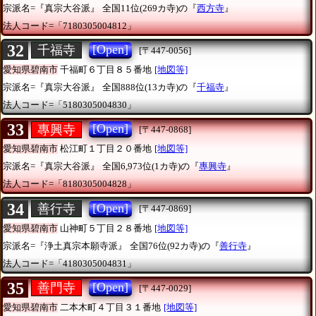
宗派名=『真宗大谷派』
全国11位(269カ寺)の『
西方寺
』
法人コード=「7180305004812」
32
[Open]
千福寺
[〒447-0056]
愛知県碧南市
千福町６丁目８５番地
[地図等]
宗派名=『真宗大谷派』
全国888位(13カ寺)の『
千福寺
』
法人コード=「5180305004830」
33
[Open]
專興寺
[〒447-0868]
愛知県碧南市
松江町１丁目２０番地
[地図等]
宗派名=『真宗大谷派』
全国6,973位(1カ寺)の『
專興寺
』
法人コード=「8180305004828」
34
[Open]
善行寺
[〒447-0869]
愛知県碧南市
山神町５丁目２８番地
[地図等]
宗派名=『浄土真宗本願寺派』
全国76位(92カ寺)の『
善行寺
』
法人コード=「4180305004831」
35
[Open]
善門寺
[〒447-0029]
愛知県碧南市
二本木町４丁目３１番地
[地図等]