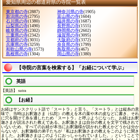
愛知県周辺の都道府県の寺院一覧表
東京都の寺
(2887)
神奈川県の寺
(1905)
新潟県の寺
(2795)
富山県の寺
(1604)
石川県の寺
(1380)
福井県の寺
(1687)
山梨県の寺
(1490)
長野県の寺
(1555)
岐阜県の寺
(2302)
静岡県の寺
(2602)
三重県の寺
(2342)
滋賀県の寺
(3095)
京都府の寺
(3031)
大阪府の寺
(3372)
兵庫県の寺
(3259)
奈良県の寺
(1799)
和歌山県の寺
(1573)
鳥取県の寺
(467)
島根県の寺
(1304)
岡山県の寺
(1380)
【寺院の言葉を検索する】「お経について学ぶ」
英語
【英語】 sutra
【お経】
お経はサンスクリット語で「スートラ」と言う。「スートラ」とは縦糸の意
味で、当時はお釈迦さま（仏陀）の教えを木の葉や木の皮などに書き、それ
に穴を開けて糸を通したため「スートラ」と呼ぶようになった。お経はお釈
迦さまが説法された教えである。お釈迦さまは自分の教えを文字で残されて
いないため、すべてのお経が本当にお釈迦様が説かれた教えかどうかは分か
らないが、お釈迦様の弟子たちが「私はお釈迦さまの教えをこのように聞き
ました。お釈迦さまはこのようにおっしゃられていました。」ということで
ある。そのため、ほとんどのお経は、「如是我聞（にょぜがもん）」という