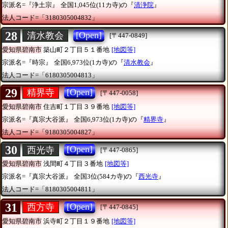
宗派名=『浄土宗』
全国1,045位(11カ寺)の『
清浄院
』
法人コード=「3180305004832」
28
[Open]
清水教会
[〒447-0849]
愛知県碧南市
築山町２丁目５１番地
[地図等]
宗派名=『時宗』
全国6,973位(1カ寺)の『
清水教会
』
法人コード=「6180305004813」
29
[Open]
精界寺
[〒447-0058]
愛知県碧南市
住吉町１丁目３９番地
[地図等]
宗派名=『真宗大谷派』
全国6,973位(1カ寺)の『
精界寺
』
法人コード=「9180305004827」
30
[Open]
西光寺
[〒447-0865]
愛知県碧南市
浅間町４丁目３番地
[地図等]
宗派名=『真宗大谷派』
全国3位(584カ寺)の『
西光寺
』
法人コード=「8180305004811」
31
[Open]
西方寺
[〒447-0845]
愛知県碧南市
浜寺町２丁目１９番地
[地図等]