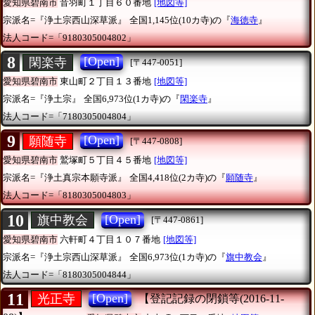
愛知県碧南市
音羽町１丁目６０番地
[地図等]
宗派名=『浄土宗西山深草派』
全国1,145位(10カ寺)の『
海徳寺
』
法人コード=「9180305004802」
8
[Open]
閑楽寺
[〒447-0051]
愛知県碧南市
東山町２丁目１３番地
[地図等]
宗派名=『浄土宗』
全国6,973位(1カ寺)の『
閑楽寺
』
法人コード=「7180305004804」
9
[Open]
願随寺
[〒447-0808]
愛知県碧南市
鷲塚町５丁目４５番地
[地図等]
宗派名=『浄土真宗本願寺派』
全国4,418位(2カ寺)の『
願随寺
』
法人コード=「8180305004803」
10
[Open]
旗中教会
[〒447-0861]
愛知県碧南市
六軒町４丁目１０７番地
[地図等]
宗派名=『浄土宗西山深草派』
全国6,973位(1カ寺)の『
旗中教会
』
法人コード=「8180305004844」
11
[Open]
光正寺
【登記記録の閉鎖等(2016-11-