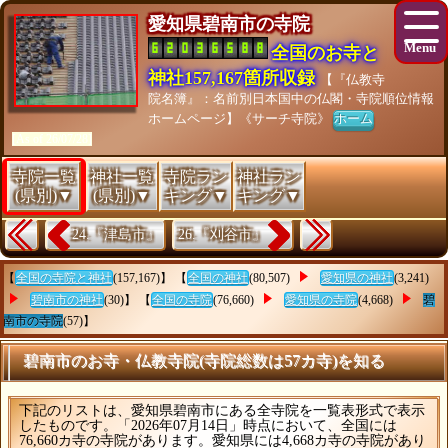
愛知県碧南市の寺院
全国のお寺と
神社157,167箇所収録
【『仏教寺
院名簿』：名前別日本国中の仏閣・寺院順位情報
ホームページ】《サーチ寺院》
ホーム
[As of 26/07/28]
寺院一覧
神社一覧
寺院ラン
神社ラン
(県別)▼
(県別)▼
キング▼
キング▼
24.『津島市』
26.『刈谷市』
【
全国の寺院と神社
(157,167)】 【
全国の神社
(80,507)
愛知県の神社
(3,241)
碧南市の神社
(30)】 【
全国の寺院
(76,660)
愛知県の寺院
(4,668)
碧
南市の寺院
(57)】
碧南市のお寺・仏教寺院(寺院総数は57カ寺)を知る
下記のリストは、愛知県碧南市にある全寺院を一覧表形式で表示
したものです。「2026年07月14日」時点において、全国には
76,660カ寺の寺院があります。愛知県には4,668カ寺の寺院があり