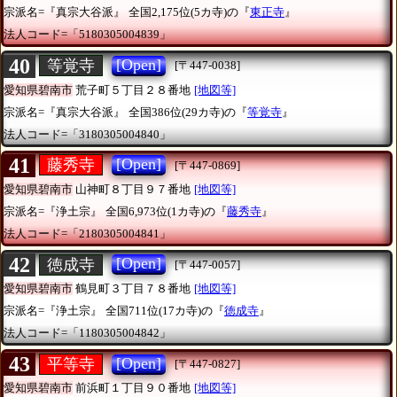
宗派名=『真宗大谷派』
全国2,175位(5カ寺)の『
東正寺
』
法人コード=「5180305004839」
40
[Open]
等覚寺
[〒447-0038]
愛知県碧南市
荒子町５丁目２８番地
[地図等]
宗派名=『真宗大谷派』
全国386位(29カ寺)の『
等覚寺
』
法人コード=「3180305004840」
41
[Open]
藤秀寺
[〒447-0869]
愛知県碧南市
山神町８丁目９７番地
[地図等]
宗派名=『浄土宗』
全国6,973位(1カ寺)の『
藤秀寺
』
法人コード=「2180305004841」
42
[Open]
徳成寺
[〒447-0057]
愛知県碧南市
鶴見町３丁目７８番地
[地図等]
宗派名=『浄土宗』
全国711位(17カ寺)の『
徳成寺
』
法人コード=「1180305004842」
43
[Open]
平等寺
[〒447-0827]
愛知県碧南市
前浜町１丁目９０番地
[地図等]