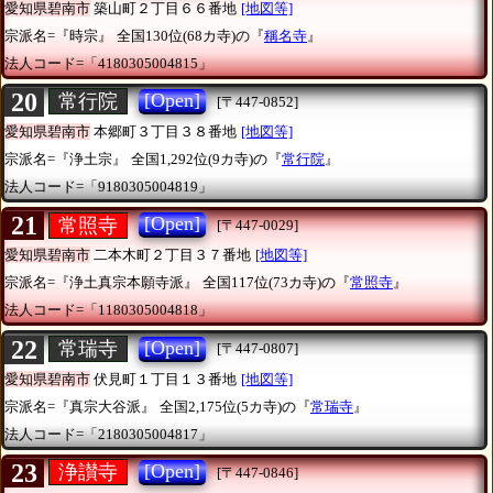
愛知県碧南市
築山町２丁目６６番地
[地図等]
宗派名=『時宗』
全国130位(68カ寺)の『
稱名寺
』
法人コード=「4180305004815」
20
[Open]
常行院
[〒447-0852]
愛知県碧南市
本郷町３丁目３８番地
[地図等]
宗派名=『浄土宗』
全国1,292位(9カ寺)の『
常行院
』
法人コード=「9180305004819」
21
[Open]
常照寺
[〒447-0029]
愛知県碧南市
二本木町２丁目３７番地
[地図等]
宗派名=『浄土真宗本願寺派』
全国117位(73カ寺)の『
常照寺
』
法人コード=「1180305004818」
22
[Open]
常瑞寺
[〒447-0807]
愛知県碧南市
伏見町１丁目１３番地
[地図等]
宗派名=『真宗大谷派』
全国2,175位(5カ寺)の『
常瑞寺
』
法人コード=「2180305004817」
23
[Open]
浄讃寺
[〒447-0846]