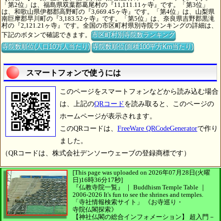
「第2位」は、福島県双葉郡葛尾村の『11,111.11ヶ寺』です。「第3位」
は、和歌山県伊都郡高野町の『3,669.45ヶ寺』です。「第4位」は、山梨県
南巨摩郡早川町の『3,183.52ヶ寺』です。「第5位」は、奈良県吉野郡黒滝
村の『2,121.21ヶ寺』です。全国の市区町村県別寺院ランキングの詳細は、
下記のボタンで確認できます。
市区町村別寺院数ランキング
寺院数順位(人口10万人当たり)
寺院数順位(面積100平方Km当たり)
スマートフォンで使うには
このページをスマートフォンなどから読み込む場合
は、上記の
QRコード
を読み取ると、このページの
ホームページが表示されます。
このQRコードは、
FreeWare QRCodeGenerator
で作り
ました。
（QRコードは、株式会社デンソーウェーブの登録商標です）
[This page was uploaded on 2026年07月28日(火曜
日)16時36分17秒]
『仏教寺院一覧』 ｜ Buddhism Temple Table
｜
2006-2026
It's fun to see
the shrines and temples.
「寺社情報検索サイト」
《お寺巡り・
寺院仏閣探索》
【神社仏閣の総合インフォメーション】
超入門－