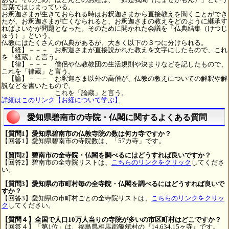
言葉ではじまっている。
お釈迦さまが生きておられる時はお釈迦さまから直接教えを聞くことができ
たが、お釈迦さまが亡くなられると、お釈迦さまの教えをどのように継承す
ればよいかが問題となった。そのために開かれた会議を「仏典結集（けつじ
ゅう）」という。
仏教にはたくさんの仏典があるが、大きく以下の３つに分けられる。
【経】－－－ お釈迦さまが直接説かれた教えを文字にしたもので、これ
を「経蔵」と言う。
【律】－－－ 僧侶や仏教教団の生活規則や決まりなどを記したもので、
これを「律蔵」と言う。
【論】－－－ お釈迦さま以外の高僧が、仏教の教えについての解釈や解
説などを書いたもので、
これを「論蔵」と言う。
詳細はこのリンク【お経について学ぶ】
愛知県碧南市の寺院・仏閣に関するよくある質問
【質問1】愛知県碧南市の仏教寺院の数は何カ寺ですか？
【回答1】愛知県碧南市の寺院数は、「57カ寺」です。
【質問2】碧南市の全寺院・仏閣を調べるにはどうすれば良いですか？
【回答2】碧南市の全寺院リストは、
こちらのリンクをクリック
してくださ
い。
【質問3】愛知県の市町村毎の全寺院・仏閣を調べるにはどうすれば良いで
すか？
【回答3】愛知県の市町村ごとの全寺院リストは、
こちらのリンクをクリッ
ク
してください。
【質問４】全国で人口10万人当りの寺院が多いの市区町村はどこですか？
【回答４】「第1位」は、福島県相馬郡飯舘村の『14,634.15ヶ寺』です。