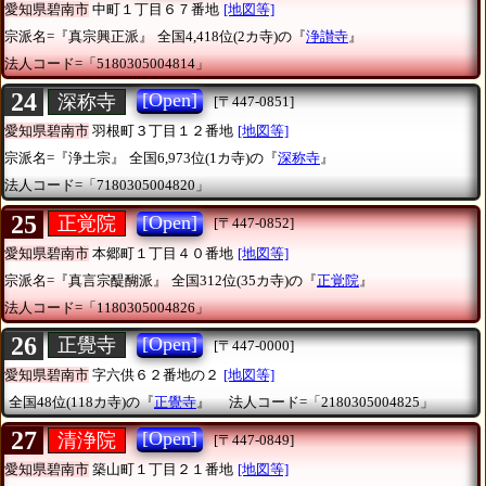
愛知県碧南市
中町１丁目６７番地
[地図等]
宗派名=『真宗興正派』
全国4,418位(2カ寺)の『
浄讃寺
』
法人コード=「5180305004814」
24
[Open]
深称寺
[〒447-0851]
愛知県碧南市
羽根町３丁目１２番地
[地図等]
宗派名=『浄土宗』
全国6,973位(1カ寺)の『
深称寺
』
法人コード=「7180305004820」
25
[Open]
正覚院
[〒447-0852]
愛知県碧南市
本郷町１丁目４０番地
[地図等]
宗派名=『真言宗醍醐派』
全国312位(35カ寺)の『
正覚院
』
法人コード=「1180305004826」
26
[Open]
正覺寺
[〒447-0000]
愛知県碧南市
字六供６２番地の２
[地図等]
全国48位(118カ寺)の『
正覺寺
』
法人コード=「2180305004825」
27
[Open]
清浄院
[〒447-0849]
愛知県碧南市
築山町１丁目２１番地
[地図等]