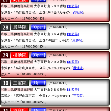
和歌山県伊都郡高野町
大字高野山５８３番地
[地図等]
宗派名=『高野山真言宗』
全国6,973位(1カ寺)の『
高祖院
』
法人コード=「1170005004838」
28
[Open]
最勝院
[〒648-0211]
和歌山県伊都郡高野町
大字高野山３６４番地
[地図等]
宗派名=『高野山真言宗』
全国458位(25カ寺)の『
最勝院
』
法人コード=「1170005004854」
29
[Open]
櫻池院
[〒648-0211]
和歌山県伊都郡高野町
大字高野山２９３番地
[地図等]
宗派名=『高野山真言宗』
全国6,973位(1カ寺)の『
櫻池院
』
法人コード=「9170005004830」
30
[Open]
三宝院
[〒648-0211]
和歌山県伊都郡高野町
大字高野山５８０番地
[地図等]
宗派名=『高野山真言宗』
全国1,292位(9カ寺)の『
三宝院
』
法人コード=「8170005004856」
31
[Open]
持寳院
[〒648-0211]