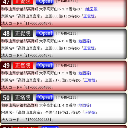
47
[Open]
正覺院
[〒648-0211]
和歌山県伊都郡高野町
大字高野山５１２番地の１
[地図等]
宗派名=『高野山真言宗』
全国888位(13カ寺)の『
正覺院
』
法人コード=「1170005004879」
48
[Open]
正覺院
[〒648-0211]
和歌山県伊都郡高野町
大字高野山４６６番地
[地図等]
宗派名=『高野山真言宗』
全国888位(13カ寺)の『
正覺院
』
法人コード=「2170005004878」
49
[Open]
正智院
[〒648-0211]
和歌山県伊都郡高野町
大字高野山１５９番地
[地図等]
宗派名=『高野山真言宗』
全国2,175位(5カ寺)の『
正智院
』
法人コード=「8170005004880」
50
[Open]
正塔院
[〒648-0211]
和歌山県伊都郡高野町
大字高野山１４０番地
[地図等]
宗派名=『高野山真言宗』
全国4,418位(2カ寺)の『
正塔院
』
法人コード=「7170005004881」