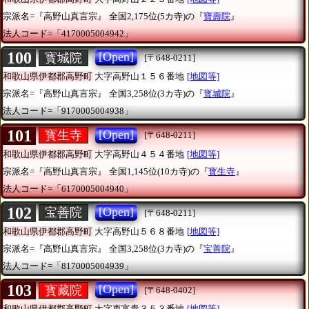
宗派名=『高野山真言宗』
全国2,175位(5カ寺)の『
寶壽院
』
法人コード=「4170005004942」
100
[Open]
寳城院
[〒648-0211]
和歌山県伊都郡高野町
大字高野山１５６番地
[地図等]
宗派名=『高野山真言宗』
全国3,258位(3カ寺)の『
寳城院
』
法人コード=「9170005004938」
101
[Open]
寳生寺
[〒648-0211]
和歌山県伊都郡高野町
大字高野山４５４番地
[地図等]
宗派名=『高野山真言宗』
全国1,145位(10カ寺)の『
寳生寺
』
法人コード=「6170005004940」
102
[Open]
宝善院
[〒648-0211]
和歌山県伊都郡高野町
大字高野山５６８番地
[地図等]
宗派名=『高野山真言宗』
全国3,258位(3カ寺)の『
宝善院
』
法人コード=「8170005004939」
103
[Open]
寳藏院
[〒648-0402]
和歌山県伊都郡高野町
大字東富貴３５３番地
[地図等]