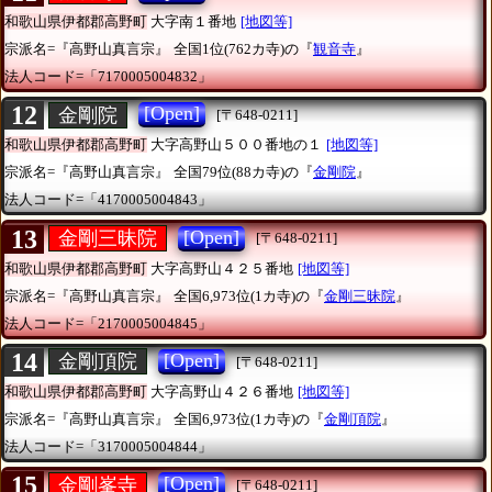
和歌山県伊都郡高野町
大字南１番地
[地図等]
宗派名=『高野山真言宗』
全国1位(762カ寺)の『
観音寺
』
法人コード=「7170005004832」
12
[Open]
金剛院
[〒648-0211]
和歌山県伊都郡高野町
大字高野山５００番地の１
[地図等]
宗派名=『高野山真言宗』
全国79位(88カ寺)の『
金剛院
』
法人コード=「4170005004843」
13
[Open]
金剛三昧院
[〒648-0211]
和歌山県伊都郡高野町
大字高野山４２５番地
[地図等]
宗派名=『高野山真言宗』
全国6,973位(1カ寺)の『
金剛三昧院
』
法人コード=「2170005004845」
14
[Open]
金剛頂院
[〒648-0211]
和歌山県伊都郡高野町
大字高野山４２６番地
[地図等]
宗派名=『高野山真言宗』
全国6,973位(1カ寺)の『
金剛頂院
』
法人コード=「3170005004844」
15
[Open]
金剛峯寺
[〒648-0211]