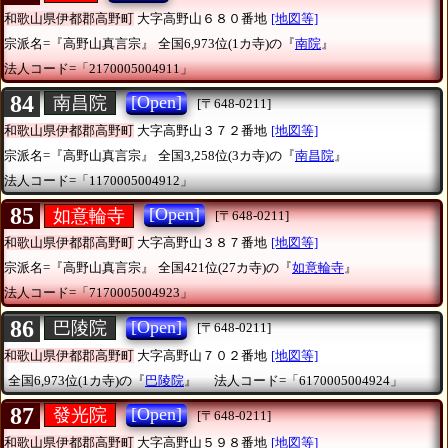
和歌山県伊都郡高野町
大字高野山６８０番地
[地図等]
宗派名=『高野山真言宗』
全国6,973位(1カ寺)の『
南院
』
法人コード=「2170005004911」
84
[Open]
南昌院
[〒648-0211]
和歌山県伊都郡高野町
大字高野山３７２番地
[地図等]
宗派名=『高野山真言宗』
全国3,258位(3カ寺)の『
南昌院
』
法人コード=「1170005004912」
85
[Open]
如意輪寺
[〒648-0211]
和歌山県伊都郡高野町
大字高野山３８７番地
[地図等]
宗派名=『高野山真言宗』
全国421位(27カ寺)の『
如意輪寺
』
法人コード=「7170005004923」
86
[Open]
巴陵院
[〒648-0211]
和歌山県伊都郡高野町
大字高野山７０２番地
[地図等]
全国6,973位(1カ寺)の『
巴陵院
』
法人コード=「6170005004924」
87
[Open]
發光院
[〒648-0211]
和歌山県伊都郡高野町
大字高野山５９８番地
[地図等]