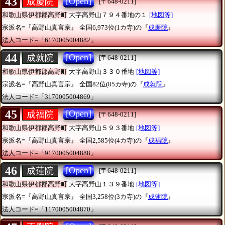
43
[Open]
成慶院
[〒648-0211]
和歌山県伊都郡高野町
大字高野山７９４番地の１
[地図等]
宗派名=『高野山真言宗』
全国6,973位(1カ寺)の『
成慶院
』
法人コード=「6170005004882」
44
[Open]
成就院
[〒648-0211]
和歌山県伊都郡高野町
大字高野山３３０番地
[地図等]
宗派名=『高野山真言宗』
全国82位(85カ寺)の『
成就院
』
法人コード=「3170005004869」
45
[Open]
成福院
[〒648-0211]
和歌山県伊都郡高野町
大字高野山５９３番地
[地図等]
宗派名=『高野山真言宗』
全国2,585位(4カ寺)の『
成福院
』
法人コード=「9170005004888」
46
[Open]
成蓮院
[〒648-0211]
和歌山県伊都郡高野町
大字高野山１３９番地
[地図等]
宗派名=『高野山真言宗』
全国3,258位(3カ寺)の『
成蓮院
』
法人コード=「1170005004870」