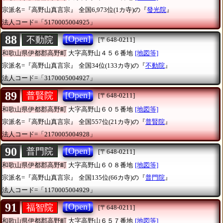
宗派名=『高野山真言宗』
全国6,973位(1カ寺)の『
發光院
』
法人コード=「5170005004925」
88
[Open]
不動院
[〒648-0211]
和歌山県伊都郡高野町
大字高野山４５６番地
[地図等]
宗派名=『高野山真言宗』
全国34位(133カ寺)の『
不動院
』
法人コード=「3170005004927」
89
[Open]
普賢院
[〒648-0211]
和歌山県伊都郡高野町
大字高野山６０５番地
[地図等]
宗派名=『高野山真言宗』
全国557位(21カ寺)の『
普賢院
』
法人コード=「2170005004928」
90
[Open]
普門院
[〒648-0211]
和歌山県伊都郡高野町
大字高野山６０８番地
[地図等]
宗派名=『高野山真言宗』
全国135位(66カ寺)の『
普門院
』
法人コード=「1170005004929」
91
[Open]
福智院
[〒648-0211]
和歌山県伊都郡高野町
大字高野山６５７番地
[地図等]