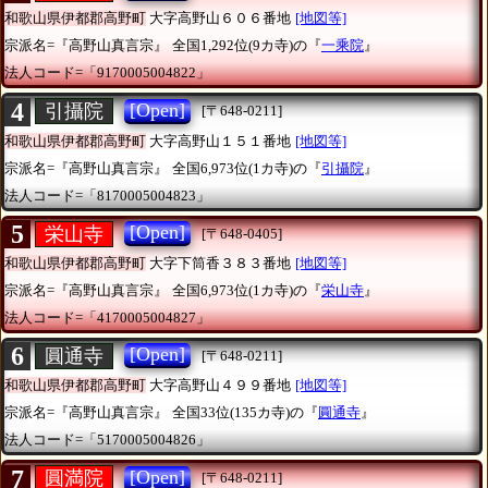
和歌山県伊都郡高野町
大字高野山６０６番地
[地図等]
宗派名=『高野山真言宗』
全国1,292位(9カ寺)の『
一乘院
』
法人コード=「9170005004822」
4
[Open]
引攝院
[〒648-0211]
和歌山県伊都郡高野町
大字高野山１５１番地
[地図等]
宗派名=『高野山真言宗』
全国6,973位(1カ寺)の『
引攝院
』
法人コード=「8170005004823」
5
[Open]
栄山寺
[〒648-0405]
和歌山県伊都郡高野町
大字下筒香３８３番地
[地図等]
宗派名=『高野山真言宗』
全国6,973位(1カ寺)の『
栄山寺
』
法人コード=「4170005004827」
6
[Open]
圓通寺
[〒648-0211]
和歌山県伊都郡高野町
大字高野山４９９番地
[地図等]
宗派名=『高野山真言宗』
全国33位(135カ寺)の『
圓通寺
』
法人コード=「5170005004826」
7
[Open]
圓満院
[〒648-0211]