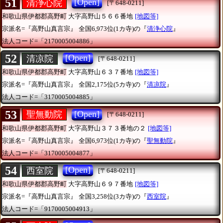
51
[Open]
清浄心院
[〒648-0211]
和歌山県伊都郡高野町
大字高野山５６６番地
[地図等]
宗派名=『高野山真言宗』
全国6,973位(1カ寺)の『
清浄心院
』
法人コード=「2170005004886」
52
[Open]
清凉院
[〒648-0211]
和歌山県伊都郡高野町
大字高野山６３７番地
[地図等]
宗派名=『高野山真言宗』
全国2,175位(5カ寺)の『
清凉院
』
法人コード=「3170005004885」
53
[Open]
聖無動院
[〒648-0211]
和歌山県伊都郡高野町
大字高野山３７３番地の２
[地図等]
宗派名=『高野山真言宗』
全国6,973位(1カ寺)の『
聖無動院
』
法人コード=「3170005004877」
54
[Open]
西室院
[〒648-0211]
和歌山県伊都郡高野町
大字高野山６９７番地
[地図等]
宗派名=『高野山真言宗』
全国3,258位(3カ寺)の『
西室院
』
法人コード=「9170005004913」