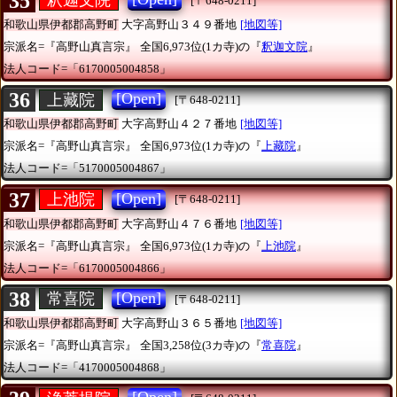
35
釈迦文院
[〒648-0211]
和歌山県伊都郡高野町
大字高野山３４９番地
[地図等]
宗派名=『高野山真言宗』
全国6,973位(1カ寺)の『
釈迦文院
』
法人コード=「6170005004858」
36
[Open]
上藏院
[〒648-0211]
和歌山県伊都郡高野町
大字高野山４２７番地
[地図等]
宗派名=『高野山真言宗』
全国6,973位(1カ寺)の『
上藏院
』
法人コード=「5170005004867」
37
[Open]
上池院
[〒648-0211]
和歌山県伊都郡高野町
大字高野山４７６番地
[地図等]
宗派名=『高野山真言宗』
全国6,973位(1カ寺)の『
上池院
』
法人コード=「6170005004866」
38
[Open]
常喜院
[〒648-0211]
和歌山県伊都郡高野町
大字高野山３６５番地
[地図等]
宗派名=『高野山真言宗』
全国3,258位(3カ寺)の『
常喜院
』
法人コード=「4170005004868」