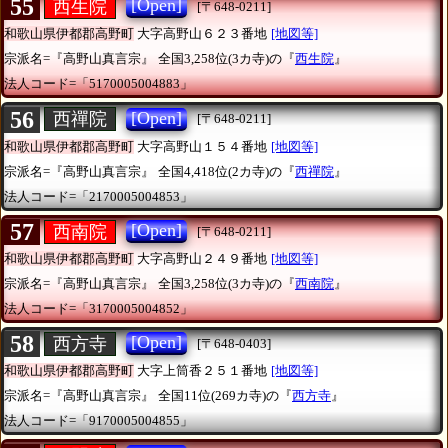
55
[Open]
西生院
[〒648-0211]
和歌山県伊都郡高野町
大字高野山６２３番地
[地図等]
宗派名=『高野山真言宗』
全国3,258位(3カ寺)の『
西生院
』
法人コード=「5170005004883」
56
[Open]
西禪院
[〒648-0211]
和歌山県伊都郡高野町
大字高野山１５４番地
[地図等]
宗派名=『高野山真言宗』
全国4,418位(2カ寺)の『
西禪院
』
法人コード=「2170005004853」
57
[Open]
西南院
[〒648-0211]
和歌山県伊都郡高野町
大字高野山２４９番地
[地図等]
宗派名=『高野山真言宗』
全国3,258位(3カ寺)の『
西南院
』
法人コード=「3170005004852」
58
[Open]
西方寺
[〒648-0403]
和歌山県伊都郡高野町
大字上筒香２５１番地
[地図等]
宗派名=『高野山真言宗』
全国11位(269カ寺)の『
西方寺
』
法人コード=「9170005004855」