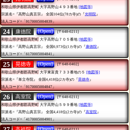
和歌山県伊都郡高野町
大字高野山４９３番地
[地図等]
宗派名=『高野山真言宗』
全国104位(78カ寺)の『
光明院
』
法人コード=「9170005004839」
24
[Open]
康德院
[〒648-0211]
和歌山県伊都郡高野町
大字高野山７０５番地
[地図等]
宗派名=『高野山真言宗』
全国6,973位(1カ寺)の『
康德院
』
法人コード=「6170005004841」
25
[Open]
晃徳寺
[〒648-0402]
和歌山県伊都郡高野町
大字東富貴７３３番地の５
[地図等]
宗派名=『単立寺院』
全国4,418位(2カ寺)の『
晃徳寺
』
法人コード=「9170005004847」
26
[Open]
高室院
[〒648-0211]
和歌山県伊都郡高野町
大字高野山５９９番地
[地図等]
宗派名=『高野山真言宗』
全国4,418位(2カ寺)の『
高室院
』
法人コード=「4170005004901」
27
[Open]
高祖院
[〒648-0211]