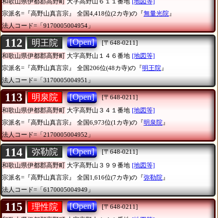
和歌山県伊都郡高野町
大字高野山６１１番地
[地図等]
宗派名=『高野山真言宗』
全国4,418位(2カ寺)の『
無量光院
』
法人コード=「9170005004954」
112
[Open]
明王院
[〒648-0211]
和歌山県伊都郡高野町
大字高野山１４６番地
[地図等]
宗派名=『高野山真言宗』
全国206位(48カ寺)の『
明王院
』
法人コード=「3170005004951」
113
[Open]
明泉院
[〒648-0211]
和歌山県伊都郡高野町
大字高野山３４１番地
[地図等]
宗派名=『高野山真言宗』
全国6,973位(1カ寺)の『
明泉院
』
法人コード=「2170005004952」
114
[Open]
弥勒院
[〒648-0211]
和歌山県伊都郡高野町
大字高野山３９９番地
[地図等]
宗派名=『高野山真言宗』
全国1,616位(7カ寺)の『
弥勒院
』
法人コード=「6170005004949」
115
[Open]
理性院
[〒648-0211]