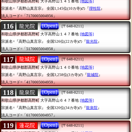
和歌山県伊都郡高野町
大字高野山１４１番地
[地図等]
宗派名=『高野山真言宗』
全国1,145位(10カ寺)の『
理性院
』
法人コード=「7170005004956」
116
[Open]
龍光院
[〒648-0211]
和歌山県伊都郡高野町
大字高野山１４７番地
[地図等]
宗派名=『高野山真言宗』
全国526位(22カ寺)の『
龍光院
』
法人コード=「5170005004958」
117
[Open]
龍城院
[〒648-0211]
和歌山県伊都郡高野町
大字高野山１４０番地
[地図等]
宗派名=『高野山真言宗』
全国3,258位(3カ寺)の『
龍城院
』
法人コード=「4170005004959」
118
[Open]
龍泉院
[〒648-0211]
和歌山県伊都郡高野町
大字高野山６４７番地
[地図等]
宗派名=『高野山真言宗』
全国320位(34カ寺)の『
龍泉院
』
法人コード=「6170005004957」
119
[Open]
蓮花院
[〒648-0211]