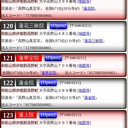
和歌山県伊都郡高野町
大字高野山３９９番地
[地図等]
宗派名=『高野山真言宗』
全国671位(18カ寺)の『
蓮花院
』
法人コード=「7170005004964」
120
[Open]
蓮花三昧院
[〒648-0211]
和歌山県伊都郡高野町
大字高野山４８１番地
[地図等]
宗派名=『高野山真言宗』
全国6,973位(1カ寺)の『
蓮花三昧院
』
法人コード=「1170005004961」
121
[Open]
蓮華定院
[〒648-0211]
和歌山県伊都郡高野町
大字高野山７００番地
[地図等]
全国6,973位(1カ寺)の『
蓮華定院
』
法人コード=「8170005004963」
122
[Open]
蓮金院
[〒648-0211]
和歌山県伊都郡高野町
大字高野山２８９番地
[地図等]
宗派名=『高野山真言宗』
全国6,973位(1カ寺)の『
蓮金院
』
法人コード=「9170005004962」
123
[Open]
蓮上院
[〒648-0211]
和歌山県伊都郡高野町
大字高野山５９７番地
[地図等]