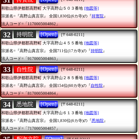
和歌山県伊都郡高野町
大字高野山５０３番地
[地図等]
宗派名=『高野山真言宗』
全国1,830位(6カ寺)の『
持寳院
』
法人コード=「1170005004862」
32
[Open]
持明院
[〒648-0211]
和歌山県伊都郡高野町
大字高野山４５５番地
[地図等]
宗派名=『高野山真言宗』
全国711位(17カ寺)の『
持明院
』
法人コード=「9170005004863」
33
[Open]
自性院
[〒648-0211]
和歌山県伊都郡高野町
大字高野山２８５番地
[地図等]
宗派名=『高野山真言宗』
全国154位(60カ寺)の『
自性院
』
法人コード=「8170005004864」
34
[Open]
悉地院
[〒648-0211]
和歌山県伊都郡高野町
大字高野山６１３番地
[地図等]
宗派名=『高野山真言宗』
全国1,830位(6カ寺)の『
悉地院
』
法人コード=「7170005004857」
[Open]