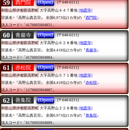
59
[Open]
西門院
[〒648-0211]
和歌山県伊都郡高野町
大字高野山４４７番地
[地図等]
宗派名=『高野山真言宗』
全国6,973位(1カ寺)の『
西門院
』
法人コード=「4170005004851」
60
[Open]
青巖寺
[〒648-0211]
和歌山県伊都郡高野町
大字高野山６２８番地
[地図等]
宗派名=『高野山真言宗』
全国4,418位(2カ寺)の『
青巖寺
』
法人コード=「4170005004884」
61
[Open]
赤松院
[〒648-0211]
和歌山県伊都郡高野町
大字高野山５７１番地
[地図等]
宗派名=『高野山真言宗』
全国4,418位(2カ寺)の『
赤松院
』
法人コード=「1170005004887」
62
[Open]
善集院
[〒648-0211]
和歌山県伊都郡高野町
大字高野山２２８番地
[地図等]
宗派名=『高野山真言宗』
全国6,973位(1カ寺)の『
善集院
』
法人コード=「8170005004889」