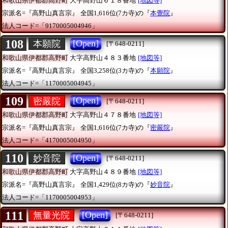
和歌山県伊都郡高野町
大字高野山６１８番地
[地図等]
宗派名=『高野山真言宗』
全国1,616位(7カ寺)の『
本覺院
』
法人コード=「9170005004946」
108
[Open]
本願院
[〒648-0211]
和歌山県伊都郡高野町
大字高野山４８３番地
[地図等]
宗派名=『高野山真言宗』
全国3,258位(3カ寺)の『
本願院
』
法人コード=「1170005004945」
109
[Open]
密嚴院
[〒648-0211]
和歌山県伊都郡高野町
大字高野山４７８番地
[地図等]
宗派名=『高野山真言宗』
全国1,616位(7カ寺)の『
密嚴院
』
法人コード=「4170005004950」
110
[Open]
妙音院
[〒648-0211]
和歌山県伊都郡高野町
大字高野山４８９番地
[地図等]
宗派名=『高野山真言宗』
全国1,429位(8カ寺)の『
妙音院
』
法人コード=「1170005004953」
111
[Open]
無量光院
[〒648-0211]