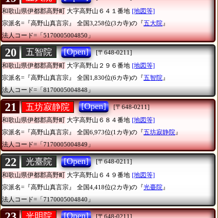
和歌山県伊都郡高野町
大字高野山６４１番地
[地図等]
宗派名=『高野山真言宗』
全国3,258位(3カ寺)の『
五大院
』
法人コード=「5170005004850」
20
[Open]
五智院
[〒648-0211]
和歌山県伊都郡高野町
大字高野山２９６番地
[地図等]
宗派名=『高野山真言宗』
全国1,830位(6カ寺)の『
五智院
』
法人コード=「8170005004848」
21
[Open]
五坊寂静院
[〒648-0211]
和歌山県伊都郡高野町
大字高野山６８４番地
[地図等]
宗派名=『高野山真言宗』
全国6,973位(1カ寺)の『
五坊寂静院
』
法人コード=「7170005004849」
22
[Open]
光臺院
[〒648-0211]
和歌山県伊都郡高野町
大字高野山６４９番地
[地図等]
宗派名=『高野山真言宗』
全国4,418位(2カ寺)の『
光臺院
』
法人コード=「7170005004840」
23
[Open]
光明院
[〒648-0211]