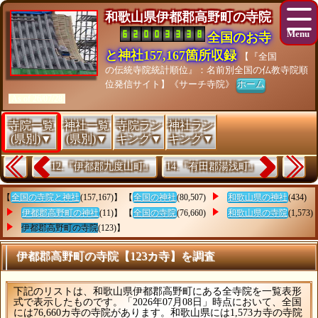
和歌山県伊都郡高野町の寺院
全国のお寺
と神社157,167箇所収録
【『全国
の伝統寺院統計順位』：名前別全国の仏教寺院順
位発信サイト】《サーチ寺院》
ホーム
[As of 26/07/28]
寺院一覧
神社一覧
寺院ラン
神社ラン
(県別)▼
(県別)▼
キング▼
キング▼
12.『伊都郡九度山町』
14.『有田郡湯浅町』
【
全国の寺院と神社
(157,167)】 【
全国の神社
(80,507)
和歌山県の神社
(434)
伊都郡高野町の神社
(11)】 【
全国の寺院
(76,660)
和歌山県の寺院
(1,573)
伊都郡高野町の寺院
(123)】
伊都郡高野町の寺院【123カ寺】を調査
下記のリストは、和歌山県伊都郡高野町にある全寺院を一覧表形
式で表示したものです。「2026年07月08日」時点において、全国
には76,660カ寺の寺院があります。和歌山県には1,573カ寺の寺院