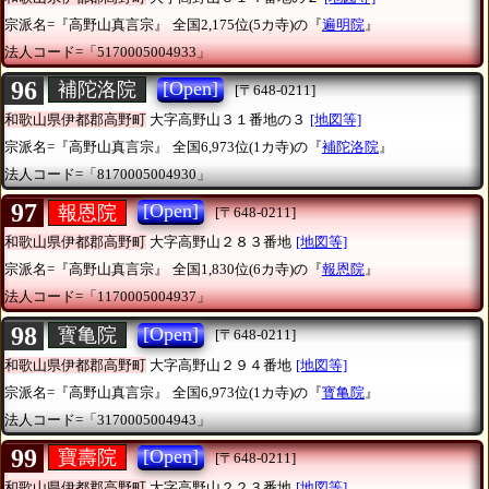
宗派名=『高野山真言宗』
全国2,175位(5カ寺)の『
遍明院
』
法人コード=「5170005004933」
96
[Open]
補陀洛院
[〒648-0211]
和歌山県伊都郡高野町
大字高野山３１番地の３
[地図等]
宗派名=『高野山真言宗』
全国6,973位(1カ寺)の『
補陀洛院
』
法人コード=「8170005004930」
97
[Open]
報恩院
[〒648-0211]
和歌山県伊都郡高野町
大字高野山２８３番地
[地図等]
宗派名=『高野山真言宗』
全国1,830位(6カ寺)の『
報恩院
』
法人コード=「1170005004937」
98
[Open]
寳亀院
[〒648-0211]
和歌山県伊都郡高野町
大字高野山２９４番地
[地図等]
宗派名=『高野山真言宗』
全国6,973位(1カ寺)の『
寳亀院
』
法人コード=「3170005004943」
99
[Open]
寶壽院
[〒648-0211]
和歌山県伊都郡高野町
大字高野山２２３番地
[地図等]