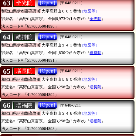
63
[Open]
全光院
[〒648-0211]
和歌山県伊都郡高野町
大字高野山６６５番地
[地図等]
宗派名=『高野山真言宗』
全国6,973位(1カ寺)の『
全光院
』
法人コード=「6170005004890」
64
[Open]
總持院
[〒648-0211]
和歌山県伊都郡高野町
大字高野山１４３番地
[地図等]
宗派名=『高野山真言宗』
全国1,830位(6カ寺)の『
總持院
』
法人コード=「5170005004891」
65
[Open]
増長院
[〒648-0211]
和歌山県伊都郡高野町
大字高野山５９０番地
[地図等]
宗派名=『高野山真言宗』
全国3,258位(3カ寺)の『
増長院
』
法人コード=「4170005004892」
66
[Open]
増福院
[〒648-0211]
和歌山県伊都郡高野町
大字高野山３４６番地
[地図等]
宗派名=『高野山真言宗』
全国3,258位(3カ寺)の『
増福院
』
法人コード=「3170005004893」