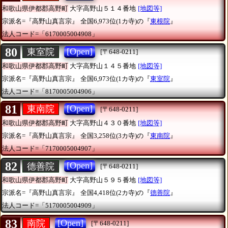
和歌山県伊都郡高野町
大字高野山５１４番地
[地図等]
宗派名=『高野山真言宗』
全国6,973位(1カ寺)の『
東根院
』
法人コード=「6170005004908」
80
[Open]
東室院
[〒648-0211]
和歌山県伊都郡高野町
大字高野山１４５番地
[地図等]
宗派名=『高野山真言宗』
全国6,973位(1カ寺)の『
東室院
』
法人コード=「8170005004906」
81
[Open]
東南院
[〒648-0211]
和歌山県伊都郡高野町
大字高野山４３０番地
[地図等]
宗派名=『高野山真言宗』
全国3,258位(3カ寺)の『
東南院
』
法人コード=「7170005004907」
82
[Open]
德善院
[〒648-0211]
和歌山県伊都郡高野町
大字高野山５９５番地
[地図等]
宗派名=『高野山真言宗』
全国4,418位(2カ寺)の『
德善院
』
法人コード=「5170005004909」
83
[Open]
南院
[〒648-0211]