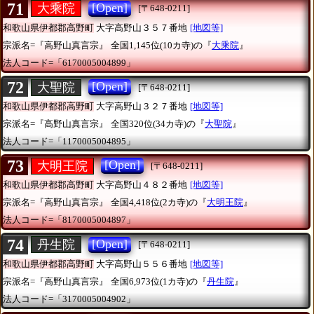
71
[Open]
大乘院
[〒648-0211]
和歌山県伊都郡高野町
大字高野山３５７番地
[地図等]
宗派名=『高野山真言宗』
全国1,145位(10カ寺)の『
大乘院
』
法人コード=「6170005004899」
72
[Open]
大聖院
[〒648-0211]
和歌山県伊都郡高野町
大字高野山３２７番地
[地図等]
宗派名=『高野山真言宗』
全国320位(34カ寺)の『
大聖院
』
法人コード=「1170005004895」
73
[Open]
大明王院
[〒648-0211]
和歌山県伊都郡高野町
大字高野山４８２番地
[地図等]
宗派名=『高野山真言宗』
全国4,418位(2カ寺)の『
大明王院
』
法人コード=「8170005004897」
74
[Open]
丹生院
[〒648-0211]
和歌山県伊都郡高野町
大字高野山５５６番地
[地図等]
宗派名=『高野山真言宗』
全国6,973位(1カ寺)の『
丹生院
』
法人コード=「3170005004902」