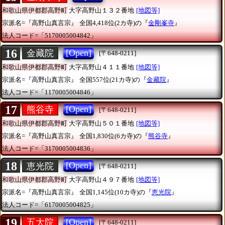
和歌山県伊都郡高野町
大字高野山１３２番地
[地図等]
宗派名=『高野山真言宗』
全国4,418位(2カ寺)の『
金剛峯寺
』
法人コード=「5170005004842」
16
[Open]
金藏院
[〒648-0211]
和歌山県伊都郡高野町
大字高野山４１１番地
[地図等]
宗派名=『高野山真言宗』
全国557位(21カ寺)の『
金藏院
』
法人コード=「1170005004846」
17
[Open]
熊谷寺
[〒648-0211]
和歌山県伊都郡高野町
大字高野山５０１番地
[地図等]
宗派名=『高野山真言宗』
全国1,830位(6カ寺)の『
熊谷寺
』
法人コード=「3170005004836」
18
[Open]
恵光院
[〒648-0211]
和歌山県伊都郡高野町
大字高野山４９７番地
[地図等]
宗派名=『高野山真言宗』
全国1,145位(10カ寺)の『
恵光院
』
法人コード=「6170005004825」
19
[Open]
五大院
[〒648-0211]