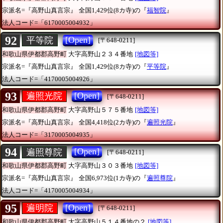
宗派名=『高野山真言宗』
全国1,429位(8カ寺)の『
福智院
』
法人コード=「6170005004932」
92
[Open]
平等院
[〒648-0211]
和歌山県伊都郡高野町
大字高野山２３４番地
[地図等]
宗派名=『高野山真言宗』
全国1,429位(8カ寺)の『
平等院
』
法人コード=「4170005004926」
93
[Open]
遍照光院
[〒648-0211]
和歌山県伊都郡高野町
大字高野山５７５番地
[地図等]
宗派名=『高野山真言宗』
全国4,418位(2カ寺)の『
遍照光院
』
法人コード=「3170005004935」
94
[Open]
遍照尊院
[〒648-0211]
和歌山県伊都郡高野町
大字高野山３０３番地
[地図等]
宗派名=『高野山真言宗』
全国6,973位(1カ寺)の『
遍照尊院
』
法人コード=「4170005004934」
95
[Open]
遍明院
[〒648-0211]
和歌山県伊都郡高野町
大字高野山５１４番地の２
[地図等]