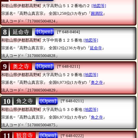
和歌山県伊都郡高野町
大字高野山５１２番地の２
[地図等]
宗派名=『高野山真言宗』
全国3,258位(3カ寺)の『
圓満院
』
法人コード=「7170005004824」
8
[Open]
延命寺
[〒648-0404]
和歌山県伊都郡高野町
大字中筒香１２５番地
[地図等]
宗派名=『高野山真言宗』
全国12位(236カ寺)の『
延命寺
』
法人コード=「3170005004828」
9
[Open]
奥之寺
[〒648-0211]
和歌山県伊都郡高野町
大字高野山５２９番地
[地図等]
宗派名=『高野山真言宗』
全国6,973位(1カ寺)の『
奥之寺
』
法人コード=「2170005004829」
10
[Open]
角之寺
[〒648-0211]
和歌山県伊都郡高野町
大字高野山５３０番地
[地図等]
宗派名=『高野山真言宗』
全国6,973位(1カ寺)の『
角之寺
』
法人コード=「5170005004875」
11
[Open]
観音寺
[〒648-0222]