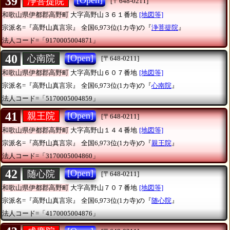
39
[Open]
浄菩提院
[〒648-0211]
和歌山県伊都郡高野町
大字高野山３６１番地
[地図等]
宗派名=『高野山真言宗』
全国6,973位(1カ寺)の『
浄菩提院
』
法人コード=「9170005004871」
40
[Open]
心南院
[〒648-0211]
和歌山県伊都郡高野町
大字高野山６０７番地
[地図等]
宗派名=『高野山真言宗』
全国6,973位(1カ寺)の『
心南院
』
法人コード=「5170005004859」
41
[Open]
親王院
[〒648-0211]
和歌山県伊都郡高野町
大字高野山１４４番地
[地図等]
宗派名=『高野山真言宗』
全国6,973位(1カ寺)の『
親王院
』
法人コード=「3170005004860」
42
[Open]
随心院
[〒648-0211]
和歌山県伊都郡高野町
大字高野山７０７番地
[地図等]
宗派名=『高野山真言宗』
全国6,973位(1カ寺)の『
随心院
』
法人コード=「4170005004876」