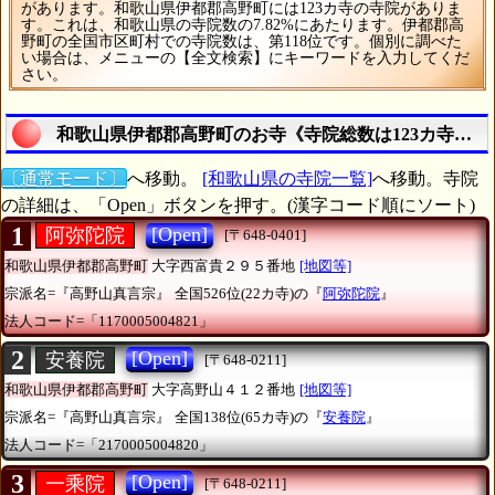
があります。和歌山県伊都郡高野町には123カ寺の寺院がありま
す。これは、和歌山県の寺院数の7.82%にあたります。伊都郡高
野町の全国市区町村での寺院数は、第118位です。個別に調べた
い場合は、メニューの【全文検索】にキーワードを入力してくだ
さい。
和歌山県伊都郡高野町のお寺《寺院総数は123カ寺》を
〔通常モード〕
へ移動。
[和歌山県の寺院一覧]
へ移動。寺院
の詳細は、「Open」ボタンを押す。(漢字コード順にソート)
1
[Open]
阿弥陀院
[〒648-0401]
和歌山県伊都郡高野町
大字西富貴２９５番地
[地図等]
宗派名=『高野山真言宗』
全国526位(22カ寺)の『
阿弥陀院
』
法人コード=「1170005004821」
2
[Open]
安養院
[〒648-0211]
和歌山県伊都郡高野町
大字高野山４１２番地
[地図等]
宗派名=『高野山真言宗』
全国138位(65カ寺)の『
安養院
』
法人コード=「2170005004820」
3
[Open]
一乘院
[〒648-0211]