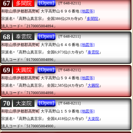
67
[Open]
多聞院
[〒648-0211]
和歌山県伊都郡高野町
大字高野山６９６番地
[地図等]
宗派名=『高野山真言宗』
全国386位(29カ寺)の『
多聞院
』
法人コード=「2170005004894」
68
[Open]
泰雲院
[〒648-0211]
和歌山県伊都郡高野町
大字高野山６４６番地
[地図等]
宗派名=『高野山真言宗』
全国6,973位(1カ寺)の『
泰雲院
』
法人コード=「9170005004896」
69
[Open]
大圓院
[〒648-0211]
和歌山県伊都郡高野町
大字高野山５９４番地
[地図等]
宗派名=『高野山真言宗』
全国2,585位(4カ寺)の『
大圓院
』
法人コード=「7170005004898」
70
[Open]
大楽院
[〒648-0211]
和歌山県伊都郡高野町
大字高野山１５９番地
[地図等]
宗派名=『高野山真言宗』
全国4,418位(2カ寺)の『
大楽院
』
法人コード=「5170005004900」