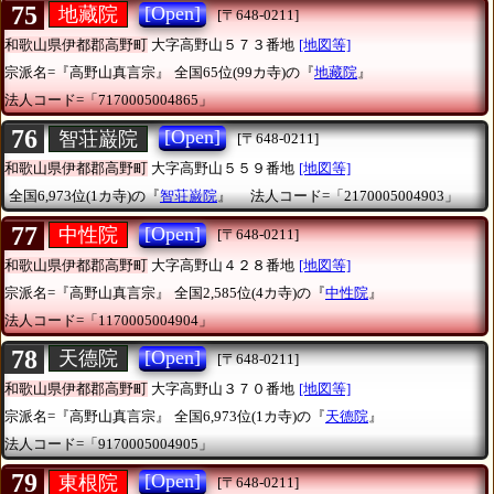
75
[Open]
地藏院
[〒648-0211]
和歌山県伊都郡高野町
大字高野山５７３番地
[地図等]
宗派名=『高野山真言宗』
全国65位(99カ寺)の『
地藏院
』
法人コード=「7170005004865」
76
[Open]
智荘巌院
[〒648-0211]
和歌山県伊都郡高野町
大字高野山５５９番地
[地図等]
全国6,973位(1カ寺)の『
智荘巌院
』
法人コード=「2170005004903」
77
[Open]
中性院
[〒648-0211]
和歌山県伊都郡高野町
大字高野山４２８番地
[地図等]
宗派名=『高野山真言宗』
全国2,585位(4カ寺)の『
中性院
』
法人コード=「1170005004904」
78
[Open]
天德院
[〒648-0211]
和歌山県伊都郡高野町
大字高野山３７０番地
[地図等]
宗派名=『高野山真言宗』
全国6,973位(1カ寺)の『
天德院
』
法人コード=「9170005004905」
79
[Open]
東根院
[〒648-0211]