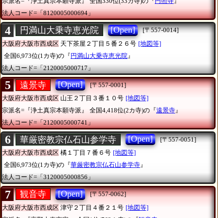
宗派名=『浄土真宗本願寺派』
全国330位(33カ寺)の『
円照寺
』
法人コード=「8120005000694」
4
[Open]
円満山大乗寺恵光院
[〒557-0014]
大阪府大阪市西成区
天下茶屋２丁目５番２６号
[地図等]
全国6,973位(1カ寺)の『
円満山大乗寺恵光院
』
法人コード=「2120005000717」
5
[Open]
遠景寺
[〒557-0001]
大阪府大阪市西成区
山王２丁目３番１０号
[地図等]
宗派名=『浄土真宗本願寺派』
全国4,418位(2カ寺)の『
遠景寺
』
法人コード=「2120005000741」
6
[Open]
華厳密教宗仏石山参学寺
[〒557-0051]
大阪府大阪市西成区
橘１丁目７番６号
[地図等]
全国6,973位(1カ寺)の『
華厳密教宗仏石山参学寺
』
法人コード=「3120005000856」
7
[Open]
観音寺
[〒557-0062]
大阪府大阪市西成区
津守２丁目４番２１号
[地図等]