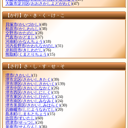
大阪市淀川区
(おおさかしよどがわく)
(47)
【か行】か・き・く・け・こ
貝塚市
(かいづかし)
(48)
柏原市
(かしわらし)
(38)
交野市
(かたのし)
(28)
門真市
(かどまし)
(37)
河南町
(かなんちょう)
(18)
河内長野市
(かわちながのし)
(31)
岸和田市
(きしわだし)
(76)
熊取町
(くまとりちょう)
(15)
【さ行】さ・し・す・せ・そ
堺市
(さかいし)
(1)
堺市北区
(さかいしきたく)
(39)
堺市堺区
(さかいしさかいく)
(139)
堺市中区
(さかいしなかく)
(26)
堺市西区
(さかいしにしく)
(33)
堺市東区
(さかいしひがしく)
(24)
堺市南区
(さかいしみなみく)
(24)
堺市美原区
(さかいしみはらく)
(30)
四條畷市
(しじようなわてし)
(20)
島本町
(しまもとちょう)
(15)
吹田市
(すいたし)
(60)
摂津市
(せっつし)
(24)
泉南市
(せんなんし)
(36)