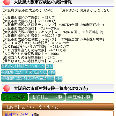
大阪府大阪市西成区の統計情報
【大阪府 大阪市西成区のふりがな】＝「おおさかふ おおさかしにしなり
く」
【大阪市西成区の寺院数】＝43カ寺
【大阪市西成区の人口】＝111,883人
【大阪市西成区の人口数ランキング】＝367位(全国1,866市区町村中)
【大阪市西成区の面積】＝7.37平方Km
【大阪市西成区の面積ランキング】＝1,826位(全国1,866市区町村中)
【大阪市西成区の世帯数】＝69,225世帯
【大阪市西成区の世帯数ランキング】＝229位(全国1,866市区町村中)
【人口１０万人当たりの寺院数】＝38.43カ寺
【１０Km四方当たりの寺院数】＝583.45カ寺
【１０万世帯当たりの寺院数】＝62.12カ寺
【人口当たりの寺院数順位】＝1,406位
【面積当たりの寺院数順位】＝27位
【世帯数当たりの寺院数順位】＝1,571位
市区町村別寺院数ランキング
別窓
寺院数順位(人口10万人当たり)
別窓
寺院数順位(面積100平方Km当たり)
別窓
大阪府の市町村別寺院一覧表(3,372カ寺)
ぶりがな順
市町村コード順
寺院件数順
【あ行】あ・い・う・え・お
池田市
(いけだし)
(50)