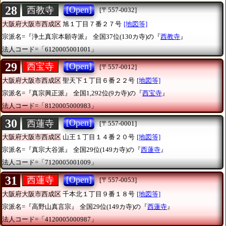
28
[Open]
西教寺
[〒557-0032]
大阪府大阪市西成区
旭１丁目７番２７号
[地図等]
宗派名=『浄土真宗本願寺派』
全国37位(130カ寺)の『
西教寺
』
法人コード=「6120005001001」
29
[Open]
西宝寺
[〒557-0012]
大阪府大阪市西成区
聖天下１丁目６番２２号
[地図等]
宗派名=『真宗興正派』
全国1,292位(9カ寺)の『
西宝寺
』
法人コード=「8120005000983」
30
[Open]
西蓮寺
[〒557-0001]
大阪府大阪市西成区
山王１丁目１４番２０号
[地図等]
宗派名=『真宗大谷派』
全国29位(149カ寺)の『
西蓮寺
』
法人コード=「7120005001009」
31
[Open]
西蓮寺
[〒557-0053]
大阪府大阪市西成区
千本北１丁目９番１８号
[地図等]
宗派名=『高野山真言宗』
全国29位(149カ寺)の『
西蓮寺
』
法人コード=「4120005000987」