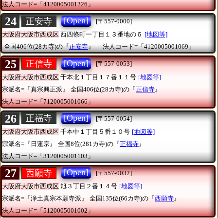
法人コード=「4120005001226」
24
[Open]
正安寺
[〒557-0000]
大阪府大阪市西成区
西四條町一丁目１３番地の６
[地図等]
全国406位(28カ寺)の『
正安寺
』
法人コード=「4120005001069」
25
[Open]
正信寺
[〒557-0053]
大阪府大阪市西成区
千本北１丁目１７番１１号
[地図等]
宗派名=『真宗興正派』
全国406位(28カ寺)の『
正信寺
』
法人コード=「7120005001066」
26
[Open]
正福寺
[〒557-0054]
大阪府大阪市西成区
千本中１丁目５番１０号
[地図等]
宗派名=『日蓮宗』
全国8位(281カ寺)の『
正福寺
』
法人コード=「3120005001103」
27
[Open]
西願寺
[〒557-0032]
大阪府大阪市西成区
旭３丁目２番１４号
[地図等]
宗派名=『浄土真宗本願寺派』
全国135位(66カ寺)の『
西願寺
』
法人コード=「5120005001002」