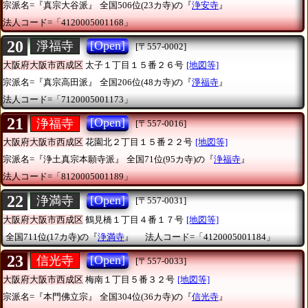
宗派名=『真宗大谷派』
全国506位(23カ寺)の『
浄安寺
』
法人コード=「4120005001168」
20
[Open]
淨福寺
[〒557-0002]
大阪府大阪市西成区
太子１丁目１５番２６号
[地図等]
宗派名=『真宗高田派』
全国206位(48カ寺)の『
淨福寺
』
法人コード=「7120005001173」
21
[Open]
浄福寺
[〒557-0016]
大阪府大阪市西成区
花園北２丁目１５番２２号
[地図等]
宗派名=『浄土真宗本願寺派』
全国71位(95カ寺)の『
浄福寺
』
法人コード=「8120005001189」
22
[Open]
浄満寺
[〒557-0031]
大阪府大阪市西成区
鶴見橋１丁目４番１７号
[地図等]
全国711位(17カ寺)の『
浄満寺
』
法人コード=「4120005001184」
23
[Open]
信光寺
[〒557-0033]
大阪府大阪市西成区
梅南１丁目５番３２号
[地図等]
宗派名=『本門佛立宗』
全国304位(36カ寺)の『
信光寺
』