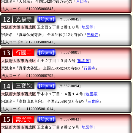
宗派名=『天台宗』
全国1,429位(8カ寺)の『
月照寺
』
法人コード=「6120005000845」
12
[Open]
光福寺
[〒557-0045]
大阪府大阪市西成区
玉出西２丁目２番１８号
[地図等]
宗派名=『真宗仏光寺派』
全国54位(112カ寺)の『
光福寺
』
法人コード=「8120005000942」
13
[Open]
行圓寺
[〒557-0001]
大阪府大阪市西成区
山王２丁目１３番３号
[地図等]
宗派名=『真宗大谷派』
全国2,585位(4カ寺)の『
行圓寺
』
法人コード=「9120005000792」
14
[Open]
三寳院
[〒557-0054]
大阪府大阪市西成区
千本中１丁目１４番１４号
[地図等]
宗派名=『高野山真言宗』
全国3,258位(3カ寺)の『
三寳院
』
法人コード=「1120005001014」
15
[Open]
壽光寺
[〒557-0043]
大阪府大阪市西成区
玉出東２丁目９番２９号
[地図等]