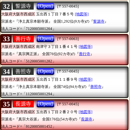
32
[Open]
誓源寺
[〒557-0045]
大阪府大阪市西成区
玉出西１丁目７番５号
[地図等]
宗派名=『浄土真宗本願寺派』
全国1,292位(9カ寺)の『
誓源寺
』
法人コード=「7120005001264」
33
[Open]
善行寺
[〒557-0063]
大阪府大阪市西成区
南津守３丁目１番４１号
[地図等]
宗派名=『真宗興正派』
全国76位(92カ寺)の『
善行寺
』
法人コード=「5120005001282」
34
[Open]
善照寺
[〒557-0045]
大阪府大阪市西成区
玉出西１丁目１１番９号
[地図等]
宗派名=『浄土真宗本願寺派』
全国74位(94カ寺)の『
善照寺
』
法人コード=「1120005001294」
35
[Open]
長源寺
[〒557-0045]
大阪府大阪市西成区
玉出西１丁目２番２０号
[地図等]
宗派名=『真宗大谷派』
全国176位(54カ寺)の『
長源寺
』
法人コード=「9120005001452」