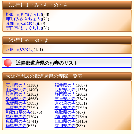
【ま行】ま・み・む・め・も
松原市
(まつばらし)
(48)
岬町
(みさきちょう)
(21)
箕面市
(みのおし)
(50)
守口市
(もりぐちし)
(51)
【や行】や・ゆ・よ
八尾市
(やおし)
(131)
近隣都道府県のお寺のリスト
大阪府周辺の都道府県の寺院一覧表
石川県の寺
(1380)
福井県の寺
(1687)
山梨県の寺
(1490)
長野県の寺
(1555)
岐阜県の寺
(2302)
静岡県の寺
(2602)
愛知県の寺
(4668)
三重県の寺
(2342)
滋賀県の寺
(3095)
京都府の寺
(3031)
兵庫県の寺
(3259)
奈良県の寺
(1799)
和歌山県の寺
(1573)
鳥取県の寺
(467)
島根県の寺
(1304)
岡山県の寺
(1380)
広島県の寺
(1741)
山口県の寺
(1413)
徳島県の寺
(633)
香川県の寺
(883)