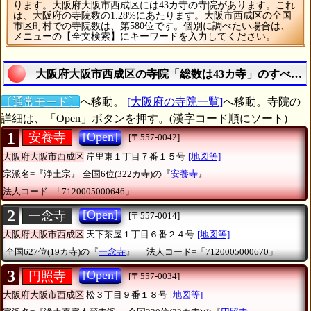
ります。大阪府大阪市西成区には43カ寺の寺院があります。これ
は、大阪府の寺院数の1.28%にあたります。大阪市西成区の全国
市区町村での寺院数は、第580位です。個別に調べたい場合は、
メニューの【全文検索】にキーワードを入力してください。
大阪府大阪市西成区の寺院「総数は43カ寺」のすべて
〔通常モード〕
へ移動。
[大阪府の寺院一覧]
へ移動。寺院の
詳細は、「Open」ボタンを押す。(漢字コード順にソート)
1
[Open]
安養寺
[〒557-0042]
大阪府大阪市西成区
岸里東１丁目７番１５号
[地図等]
宗派名=『浄土宗』
全国6位(322カ寺)の『
安養寺
』
法人コード=「7120005000646」
2
[Open]
一念寺
[〒557-0014]
大阪府大阪市西成区
天下茶屋１丁目６番２４号
[地図等]
全国627位(19カ寺)の『
一念寺
』
法人コード=「7120005000670」
3
[Open]
円照寺
[〒557-0034]
大阪府大阪市西成区
松３丁目９番１８号
[地図等]