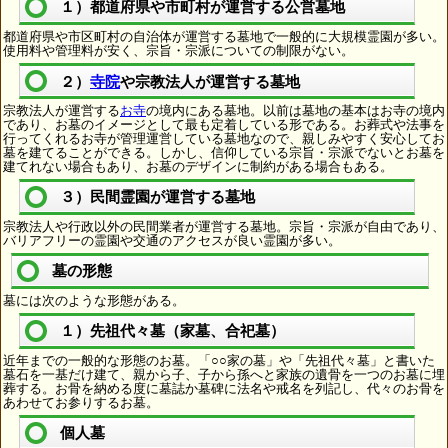
１）都道府県や市町村が運営する公営墓地
都道府県や市区町村の自治体が運営する墓地で一般的に大規模霊園が多い。
使用料や管理料が安く、宗旨・宗派についての制限がない。
２）
寺院
や宗教法人が運営する墓地
宗教法人が運営する
お寺
の境内にある墓地。以前は墓地の基本はお寺の境内
であり、お墓のイメージとして最も定着している形である。お葬式や法事を
行ってくれるお寺が管理運営している墓地なので、親しみやすく安心してお
墓を建てることができる。しかし、信仰している宗旨・宗派でないとお墓を
建てれない場合もあり、お墓のデザインに制約がある場合もある。
３）民間霊園が運営する墓地
宗教法人や行政以外の民間業者が運営する墓地。宗旨・宗派が自由であり、
バリアフリーの霊園や交通のアクセスが良い霊園が多い。
墓の形態
墓には次のような形態がある。
１）先祖代々墓（家墓、合祀墓）
近年までの一般的な形態のお墓。「○○家の墓」や「先祖代々墓」と書いた
墓石を一基だけ建て、親から子、子から孫へと家族の遺骨を一つのお墓に埋
葬する。お骨を納める度に墓誌か墓碑に法名や戒名を列記し、代々のお骨を
あわせてお参りするお墓。
個人墓