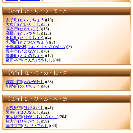
【た行】た・ち・つ・て・と
太子町
(たいしちょう)
(10)
大東市
(だいとうし)
(38)
高石市
(たかいしし)
(13)
高槻市
(たかつきし)
(125)
田尻町
(たじりちょう)
(4)
忠岡町
(ただおかちょう)
(7)
千早赤阪村
(ちはやあかさかむら)
(5)
豊中市
(とよなかし)
(76)
豊能町
(とよのちょう)
(17)
富田林市
(とんだばやしし)
(44)
【な行】な・に・ぬ・ね・の
寝屋川市
(ねやがわし)
(58)
能勢町
(のせちょう)
(48)
【は行】は・ひ・ふ・へ・ほ
羽曳野市
(はびきのし)
(41)
阪南市
(はんなんし)
(22)
東大阪市
(ひがしおおさかし)
(204)
枚方市
(ひらかたし)
(99)
藤井寺市
(ふじいでらし)
(30)