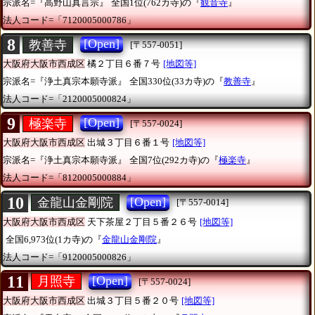
宗派名=『高野山真言宗』
全国1位(762カ寺)の『
観音寺
』
法人コード=「7120005000786」
8
[Open]
教善寺
[〒557-0051]
大阪府大阪市西成区
橘２丁目６番７号
[地図等]
宗派名=『浄土真宗本願寺派』
全国330位(33カ寺)の『
教善寺
』
法人コード=「2120005000824」
9
[Open]
極楽寺
[〒557-0024]
大阪府大阪市西成区
出城３丁目６番１号
[地図等]
宗派名=『浄土真宗本願寺派』
全国7位(292カ寺)の『
極楽寺
』
法人コード=「8120005000884」
10
[Open]
金龍山金剛院
[〒557-0014]
大阪府大阪市西成区
天下茶屋２丁目５番２６号
[地図等]
全国6,973位(1カ寺)の『
金龍山金剛院
』
法人コード=「9120005000826」
11
[Open]
月照寺
[〒557-0024]
大阪府大阪市西成区
出城３丁目５番２０号
[地図等]