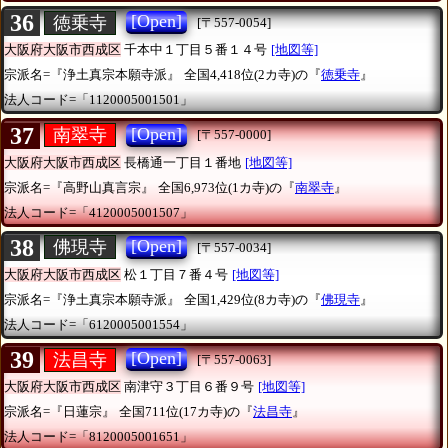
36
[Open]
徳乗寺
[〒557-0054]
大阪府大阪市西成区
千本中１丁目５番１４号
[地図等]
宗派名=『浄土真宗本願寺派』
全国4,418位(2カ寺)の『
徳乗寺
』
法人コード=「1120005001501」
37
[Open]
南翠寺
[〒557-0000]
大阪府大阪市西成区
長橋通一丁目１番地
[地図等]
宗派名=『高野山真言宗』
全国6,973位(1カ寺)の『
南翠寺
』
法人コード=「4120005001507」
38
[Open]
佛現寺
[〒557-0034]
大阪府大阪市西成区
松１丁目７番４号
[地図等]
宗派名=『浄土真宗本願寺派』
全国1,429位(8カ寺)の『
佛現寺
』
法人コード=「6120005001554」
39
[Open]
法昌寺
[〒557-0063]
大阪府大阪市西成区
南津守３丁目６番９号
[地図等]
宗派名=『日蓮宗』
全国711位(17カ寺)の『
法昌寺
』
法人コード=「8120005001651」