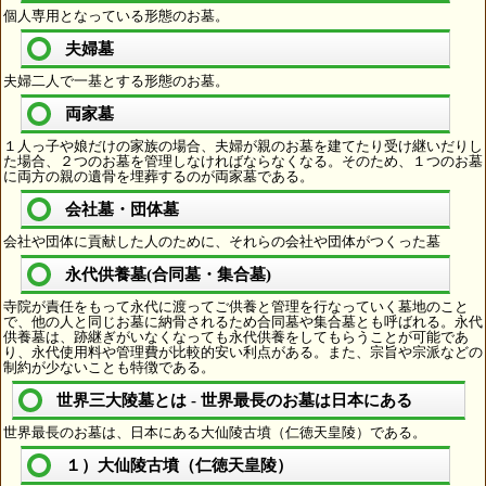
個人専用となっている形態のお墓。
夫婦墓
夫婦二人で一基とする形態のお墓。
両家墓
１人っ子や娘だけの家族の場合、夫婦が親のお墓を建てたり受け継いだりし
た場合、２つのお墓を管理しなければならなくなる。そのため、１つのお墓
に両方の親の遺骨を埋葬するのが両家墓である。
会社墓・団体墓
会社や団体に貢献した人のために、それらの会社や団体がつくった墓
永代供養墓(合同墓・集合墓)
寺院が責任をもって永代に渡ってご供養と管理を行なっていく墓地のこと
で、他の人と同じお墓に納骨されるため合同墓や集合墓とも呼ばれる。永代
供養墓は、跡継ぎがいなくなっても永代供養をしてもらうことが可能であ
り、永代使用料や管理費が比較的安い利点がある。また、宗旨や宗派などの
制約が少ないことも特徴である。
世界三大陵墓とは - 世界最長のお墓は日本にある
世界最長のお墓は、日本にある大仙陵古墳（仁徳天皇陵）である。
１）大仙陵古墳（仁徳天皇陵）