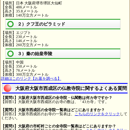
【場所】日本 大阪府堺市堺区大仙町
【全長】486メートル
【高さ】35.8メートル
【体積】140万立方メートル
２）クフ王のピラミッド
【場所】エジプト
【全長】230メートル
【高さ】146メートル
【体積】260万立方メートル
３）秦の始皇帝陵
【場所】中国
【全長】350メートル
【高さ】76メートル
【体積】300万立方メートル
詳細はこのリンク【お墓を調べる】
大阪府大阪市西成区の仏教寺院に関するよくある質問
【質問1】大阪府大阪市西成区の全寺院・仏閣数は何カ寺ですか？
【回答1】大阪府大阪市西成区のお寺の数は、「43カ寺」です。
【質問2】大阪市西成区の全寺院一覧表はどこにありますか？
【回答2】大阪市西成区のお寺の一覧表は、
こちらのリンクをクリック
して
ください。
【質問3】大阪府の市町村ごとの全寺院一覧表はどこにありますか？