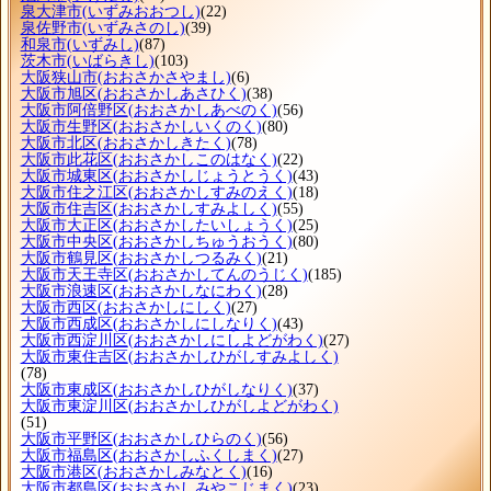
泉大津市
(いずみおおつし)
(22)
泉佐野市
(いずみさのし)
(39)
和泉市
(いずみし)
(87)
茨木市
(いばらきし)
(103)
大阪狭山市
(おおさかさやまし)
(6)
大阪市旭区
(おおさかしあさひく)
(38)
大阪市阿倍野区
(おおさかしあべのく)
(56)
大阪市生野区
(おおさかしいくのく)
(80)
大阪市北区
(おおさかしきたく)
(78)
大阪市此花区
(おおさかしこのはなく)
(22)
大阪市城東区
(おおさかしじょうとうく)
(43)
大阪市住之江区
(おおさかしすみのえく)
(18)
大阪市住吉区
(おおさかしすみよしく)
(55)
大阪市大正区
(おおさかしたいしょうく)
(25)
大阪市中央区
(おおさかしちゅうおうく)
(80)
大阪市鶴見区
(おおさかしつるみく)
(21)
大阪市天王寺区
(おおさかしてんのうじく)
(185)
大阪市浪速区
(おおさかしなにわく)
(28)
大阪市西区
(おおさかしにしく)
(27)
大阪市西成区
(おおさかしにしなりく)
(43)
大阪市西淀川区
(おおさかしにしよどがわく)
(27)
大阪市東住吉区
(おおさかしひがしすみよしく)
(78)
大阪市東成区
(おおさかしひがしなりく)
(37)
大阪市東淀川区
(おおさかしひがしよどがわく)
(51)
大阪市平野区
(おおさかしひらのく)
(56)
大阪市福島区
(おおさかしふくしまく)
(27)
大阪市港区
(おおさかしみなとく)
(16)
大阪市都島区
(おおさかしみやこじまく)
(23)