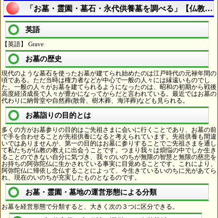
「お墓・霊園・墓石・永代供養墓を調べる」【仏教用
英語
【英語】 Grave
お墓の歴史
現代のような墓石を使ったお墓が建てられ始めたのは江戸時代の元禄年間の
頃である。ただ当時は権力者などが中心で一般の人々には縁遠いものでし
た。一般の人々がお墓を建てられるようになったのは、昭和の初期から戦後
高度経済成長で人々が豊かになってからだと言われている。最近ではお墓の
代わりに納骨堂や自然葬(散骨、樹木葬、海洋葬)なども見られる。
お墓詣りの目的とは
多くの方がお墓参りの目的はご先祖さまに会いに行くことであり、お墓の前
で手を合わせることが先祖供養になると考えられています。先祖供養も間違
いではありませんが、第一の目的はお墓に参りすることでご先祖さまを通し
て私たちが仏教の教えに出会うことです。つまり我々は煩悩の中でしか生き
ることのできない自分に気づき、我々のいのちが無限の智慧と無限の慈悲を
お持ちの阿弥陀仏に生かされている事実に目覚めることです。これにより、
阿弥陀仏に帰依し念仏することによって、今生きているいのちに光があてら
れ、現在のいのちが充実したものとなるのです。
お墓・霊園・墓地の運営形態による分類
お墓を経営形態で分類すると、大きく次の３つに区分できる。