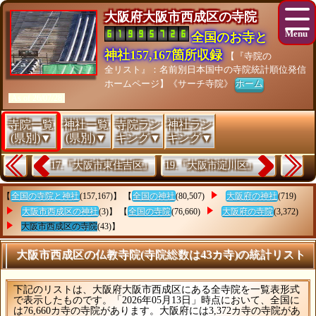
大阪府大阪市西成区の寺院
全国のお寺と
神社157,167箇所収録
【『寺院の
全リスト』：名前別日本国中の寺院統計順位発信
ホームページ】《サーチ寺院》
ホーム
[As of 26/07/28]
寺院一覧
神社一覧
寺院ラン
神社ラン
(県別)▼
(県別)▼
キング▼
キング▼
17.『大阪市東住吉区』
19.『大阪市淀川区』
【
全国の寺院と神社
(157,167)】 【
全国の神社
(80,507)
大阪府の神社
(719)
大阪市西成区の神社
(3)】 【
全国の寺院
(76,660)
大阪府の寺院
(3,372)
大阪市西成区の寺院
(43)】
大阪市西成区の仏教寺院(寺院総数は43カ寺)の統計リスト
下記のリストは、大阪府大阪市西成区にある全寺院を一覧表形式
で表示したものです。「2026年05月13日」時点において、全国に
は76,660カ寺の寺院があります。大阪府には3,372カ寺の寺院があ