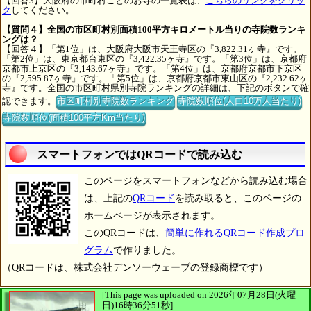
【回答3】大阪府の市町村ごとのお寺の一覧表は、
こちらのリンクをクリッ
ク
してください。
【質問４】全国の市区町村別面積100平方キロメートル当りの寺院数ランキ
ングは？
【回答４】「第1位」は、大阪府大阪市天王寺区の『3,822.31ヶ寺』です。
「第2位」は、東京都台東区の『3,422.35ヶ寺』です。「第3位」は、京都府
京都市上京区の『3,143.67ヶ寺』です。「第4位」は、京都府京都市下京区
の『2,595.87ヶ寺』です。「第5位」は、京都府京都市東山区の『2,232.62ヶ
寺』です。全国の市区町村県別寺院ランキングの詳細は、下記のボタンで確
認できます。
市区町村別寺院数ランキング
寺院数順位(人口10万人当たり)
寺院数順位(面積100平方Km当たり)
スマートフォンではQRコードで読み込む
このページをスマートフォンなどから読み込む場合
は、上記の
QRコード
を読み取ると、このページの
ホームページが表示されます。
このQRコードは、
簡単に作れるQRコード作成プロ
グラム
で作りました。
（QRコードは、株式会社デンソーウェーブの登録商標です）
[This page was uploaded on 2026年07月28日(火曜
日)16時36分51秒]