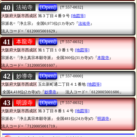
40
[Open]
法祐寺
[〒557-0032]
大阪府大阪市西成区
旭３丁目４番９号
[地図等]
宗派名=『浄土宗』
全国6,973位(1カ寺)の『
法祐寺
』
法人コード=「6120005001629」
41
[Open]
本龍寺
[〒557-0032]
大阪府大阪市西成区
旭１丁目１０番１号
[地図等]
宗派名=『浄土真宗本願寺派』
全国360位(31カ寺)の『
本龍寺
』
法人コード=「3120005001607」
42
[Open]
妙導寺
[〒557-0000]
大阪府大阪市西成区
玉出新町通二丁目４１番地
[地図等]
全国4,418位(2カ寺)の『
妙導寺
』
法人コード=「6120005001686」
43
[Open]
明源寺
[〒557-0032]
大阪府大阪市西成区
旭３丁目８番１４号
[地図等]
宗派名=『浄土真宗本願寺派』
全国481位(24カ寺)の『
明源寺
』
法人コード=「7120005001719」