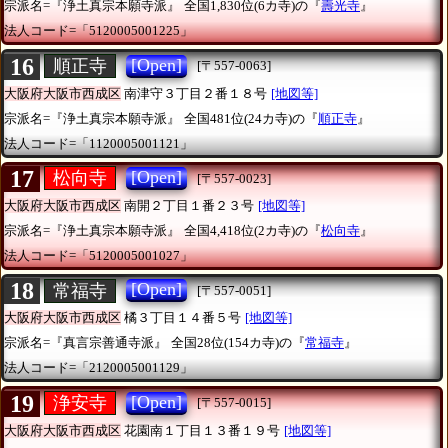
宗派名=『浄土真宗本願寺派』
全国1,830位(6カ寺)の『
壽光寺
』
法人コード=「5120005001225」
16
[Open]
順正寺
[〒557-0063]
大阪府大阪市西成区
南津守３丁目２番１８号
[地図等]
宗派名=『浄土真宗本願寺派』
全国481位(24カ寺)の『
順正寺
』
法人コード=「1120005001121」
17
[Open]
松向寺
[〒557-0023]
大阪府大阪市西成区
南開２丁目１番２３号
[地図等]
宗派名=『浄土真宗本願寺派』
全国4,418位(2カ寺)の『
松向寺
』
法人コード=「5120005001027」
18
[Open]
常福寺
[〒557-0051]
大阪府大阪市西成区
橘３丁目１４番５号
[地図等]
宗派名=『真言宗善通寺派』
全国28位(154カ寺)の『
常福寺
』
法人コード=「2120005001129」
19
[Open]
浄安寺
[〒557-0015]
大阪府大阪市西成区
花園南１丁目１３番１９号
[地図等]