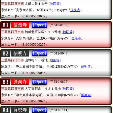
三重県四日市市
北町１番１６号
[地図等]
宗派名=『真宗大谷派』
全国304位(36カ寺)の『
信光寺
』
法人コード=「6190005009079」
81
[Open]
信最寺
[〒510-0103]
三重県四日市市
楠町北五味塚１１８番地
[地図等]
宗派名=『真宗高田派』
全国6,973位(1カ寺)の『
信最寺
』
法人コード=「3190005009255」
82
[Open]
信明寺
[〒512-8048]
三重県四日市市
山城町１６番地
[地図等]
宗派名=『浄土真宗本願寺派』
全国3,258位(3カ寺)の『
信明寺
』
法人コード=「8190005009085」
83
[Open]
眞楽寺
[〒510-0805]
三重県四日市市
大字東阿倉川４３１番地
[地図等]
宗派名=『浄土真宗本願寺派』
全国1,830位(6カ寺)の『
眞楽寺
』
法人コード=「7190005009094」
84
[Open]
眞勢寺
[〒512-1111]