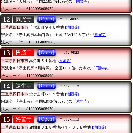
宗派名=『天台宗』
全国2,585位(4カ寺)の『
圓樂寺
』
法人コード=「6190005008972」
12
[Open]
圓光寺
[〒512-8065]
三重県四日市市
千代田町９４６番地
[地図等]
宗派名=『浄土真宗本願寺派』
全国47位(119カ寺)の『
圓光寺
』
法人コード=「2190005008968」
13
[Open]
円勝寺
[〒512-0923]
三重県四日市市
高角町５１番地
[地図等]
宗派名=『浄土真宗本願寺派』
全国1,830位(6カ寺)の『
円勝寺
』
法人コード=「1190005008969」
14
[Open]
遠生寺
[〒512-1115]
三重県四日市市
堂ケ山町６５１番地
[地図等]
宗派名=『浄土宗』
全国6,973位(1カ寺)の『
遠生寺
』
法人コード=「8190005008970」
15
[Open]
海善寺
[〒512-1113]
三重県四日市市
鹿間町３１８番地の４・３３８番地
[地図等]