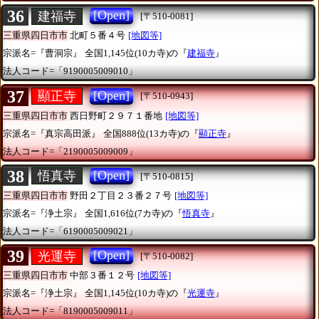
36
[Open]
建福寺
[〒510-0081]
三重県四日市市
北町５番４号
[地図等]
宗派名=『曹洞宗』
全国1,145位(10カ寺)の『
建福寺
』
法人コード=「9190005009010」
37
[Open]
顯正寺
[〒510-0943]
三重県四日市市
西日野町２９７１番地
[地図等]
宗派名=『真宗高田派』
全国888位(13カ寺)の『
顯正寺
』
法人コード=「2190005009009」
38
[Open]
悟真寺
[〒510-0815]
三重県四日市市
野田２丁目２３番２７号
[地図等]
宗派名=『浄土宗』
全国1,616位(7カ寺)の『
悟真寺
』
法人コード=「6190005009021」
39
[Open]
光運寺
[〒510-0082]
三重県四日市市
中部３番１２号
[地図等]
宗派名=『浄土宗』
全国1,145位(10カ寺)の『
光運寺
』
法人コード=「8190005009011」