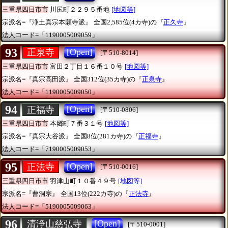
三重県四日市市
川尻町２２９５番地
[地図等]
宗派名=『浄土真宗本願寺派』
全国2,585位(4カ寺)の『
正久寺
』
法人コード=「1190005009059」
93
[Open]
正泉寺
[〒510-8014]
三重県四日市市
富田２丁目１６番１０号
[地図等]
宗派名=『真宗高田派』
全国312位(35カ寺)の『
正泉寺
』
法人コード=「1190005009050」
94
[Open]
正福寺
[〒510-0806]
三重県四日市市
本郷町７番３１号
[地図等]
宗派名=『真宗大谷派』
全国8位(281カ寺)の『
正福寺
』
法人コード=「7190005009053」
95
[Open]
正法寺
[〒510-0016]
三重県四日市市
羽津山町１０番４９号
[地図等]
宗派名=『曹洞宗』
全国13位(222カ寺)の『
正法寺
』
法人コード=「5190005009063」
96
[Open]
清浄山慈弘寺
[〒510-0001]