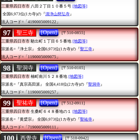
三重県四日市市
八田２丁目１０番５号
[地図等]
全国6,973位(1カ寺)の『
清浄山慈弘寺
』
法人コード=「4190005009122」
97
[Open]
聖三寺
[〒510-0855]
三重県四日市市
馳出町１丁目６５番地
[地図等]
宗派名=『浄土宗』
全国6,973位(1カ寺)の『
聖三寺
』
法人コード=「1190005009075」
98
[Open]
聖洞寺
[〒510-0105]
三重県四日市市
楠町南川５２８番地
[地図等]
宗派名=『真宗高田派』
全国4,418位(2カ寺)の『
聖洞寺
』
法人コード=「1190005009257」
99
[Open]
聖祐寺
[〒512-0911]
三重県四日市市
生桑町６４８番地の１
[地図等]
宗派名=『黄檗宗』
全国6,973位(1カ寺)の『
聖祐寺
』
法人コード=「7190005009111」
100
[Open]
西覺寺
[〒510-0942]