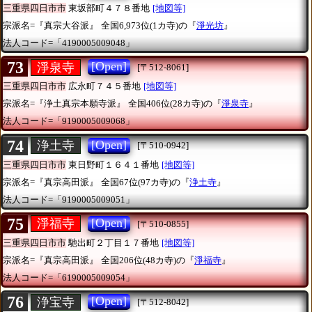
三重県四日市市
東坂部町４７８番地
[地図等]
宗派名=『真宗大谷派』
全国6,973位(1カ寺)の『
淨光坊
』
法人コード=「4190005009048」
73
[Open]
淨泉寺
[〒512-8061]
三重県四日市市
広永町７４５番地
[地図等]
宗派名=『浄土真宗本願寺派』
全国406位(28カ寺)の『
淨泉寺
』
法人コード=「9190005009068」
74
[Open]
浄土寺
[〒510-0942]
三重県四日市市
東日野町１６４１番地
[地図等]
宗派名=『真宗高田派』
全国67位(97カ寺)の『
浄土寺
』
法人コード=「9190005009051」
75
[Open]
淨福寺
[〒510-0855]
三重県四日市市
馳出町２丁目１７番地
[地図等]
宗派名=『真宗高田派』
全国206位(48カ寺)の『
淨福寺
』
法人コード=「6190005009054」
76
[Open]
浄宝寺
[〒512-8042]