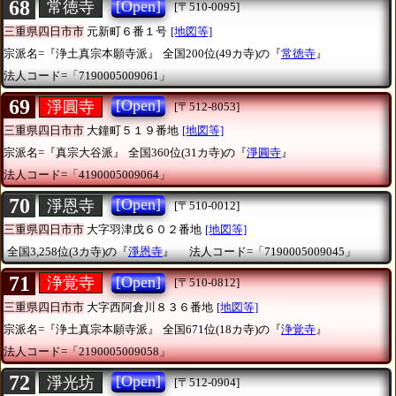
68
[Open]
常徳寺
[〒510-0095]
三重県四日市市
元新町６番１号
[地図等]
宗派名=『浄土真宗本願寺派』
全国200位(49カ寺)の『
常徳寺
』
法人コード=「7190005009061」
69
[Open]
淨圓寺
[〒512-8053]
三重県四日市市
大鐘町５１９番地
[地図等]
宗派名=『真宗大谷派』
全国360位(31カ寺)の『
淨圓寺
』
法人コード=「4190005009064」
70
[Open]
淨恩寺
[〒510-0012]
三重県四日市市
大字羽津戊６０２番地
[地図等]
全国3,258位(3カ寺)の『
淨恩寺
』
法人コード=「7190005009045」
71
[Open]
浄覚寺
[〒510-0812]
三重県四日市市
大字西阿倉川８３６番地
[地図等]
宗派名=『浄土真宗本願寺派』
全国671位(18カ寺)の『
浄覚寺
』
法人コード=「2190005009058」
72
[Open]
淨光坊
[〒512-0904]