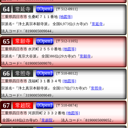
64
[Open]
常延寺
[〒512-0911]
三重県四日市市
生桑町７１１番地
[地図等]
宗派名=『浄土真宗本願寺派』
全国6,973位(1カ寺)の『
常延寺
』
法人コード=「8190005009044」
65
[Open]
常願寺
[〒512-1105]
三重県四日市市
水沢町２５５０番地
[地図等]
宗派名=『真宗大谷派』
全国386位(29カ寺)の『
常願寺
』
法人コード=「6190005009070」
66
[Open]
常照寺
[〒510-8012]
三重県四日市市
茂福町３１番３４号
[地図等]
宗派名=『浄土真宗本願寺派』
全国117位(73カ寺)の『
常照寺
』
法人コード=「3190005009049」
67
[Open]
常超院
[〒510-0874]
三重県四日市市
河原田町２３３２番地
[地図等]
全国4,418位(2カ寺)の『
常超院
』
法人コード=「8190005009052」