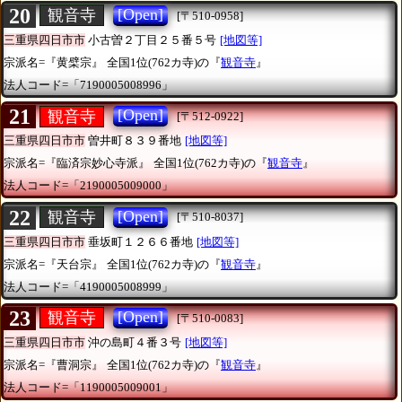
20
[Open]
観音寺
[〒510-0958]
三重県四日市市
小古曽２丁目２５番５号
[地図等]
宗派名=『黄檗宗』
全国1位(762カ寺)の『
観音寺
』
法人コード=「7190005008996」
21
[Open]
観音寺
[〒512-0922]
三重県四日市市
曽井町８３９番地
[地図等]
宗派名=『臨済宗妙心寺派』
全国1位(762カ寺)の『
観音寺
』
法人コード=「2190005009000」
22
[Open]
観音寺
[〒510-8037]
三重県四日市市
垂坂町１２６６番地
[地図等]
宗派名=『天台宗』
全国1位(762カ寺)の『
観音寺
』
法人コード=「4190005008999」
23
[Open]
観音寺
[〒510-0083]
三重県四日市市
沖の島町４番３号
[地図等]
宗派名=『曹洞宗』
全国1位(762カ寺)の『
観音寺
』
法人コード=「1190005009001」