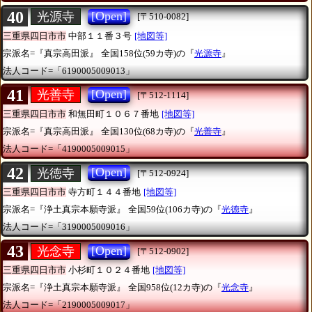
40
[Open]
光源寺
[〒510-0082]
三重県四日市市
中部１１番３号
[地図等]
宗派名=『真宗高田派』
全国158位(59カ寺)の『
光源寺
』
法人コード=「6190005009013」
41
[Open]
光善寺
[〒512-1114]
三重県四日市市
和無田町１０６７番地
[地図等]
宗派名=『真宗高田派』
全国130位(68カ寺)の『
光善寺
』
法人コード=「4190005009015」
42
[Open]
光徳寺
[〒512-0924]
三重県四日市市
寺方町１４４番地
[地図等]
宗派名=『浄土真宗本願寺派』
全国59位(106カ寺)の『
光徳寺
』
法人コード=「3190005009016」
43
[Open]
光念寺
[〒512-0902]
三重県四日市市
小杉町１０２４番地
[地図等]
宗派名=『浄土真宗本願寺派』
全国958位(12カ寺)の『
光念寺
』
法人コード=「2190005009017」