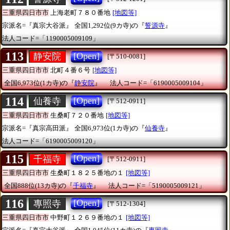
三重県四日市市
上海老町７８０番地
[地図等]
宗派名=『真宗大谷派』
全国1,292位(9カ寺)の『
誓源寺
』
法人コード=「1190005009109」
113
[Open]
静安院
[〒510-0081]
三重県四日市市
北町４番６号
[地図等]
全国6,973位(1カ寺)の『
静安院
』
法人コード=「6190005009104」
114
[Open]
仙養寺
[〒512-0911]
三重県四日市市
生桑町７２０番地
[地図等]
宗派名=『真宗高田派』
全国6,973位(1カ寺)の『
仙養寺
』
法人コード=「6190005009120」
115
[Open]
千福寺
[〒512-0911]
三重県四日市市
生桑町１８２５番地の１
[地図等]
全国888位(13カ寺)の『
千福寺
』
法人コード=「5190005009121」
116
[Open]
專照寺
[〒512-1304]
三重県四日市市
中野町１２６９番地の１
[地図等]