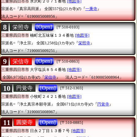
三重県四日市市
水沢町２０７１番地
[地図等]
宗派名=『真宗高田派』
全国557位(21カ寺)の『
一乘寺
』
法人コード=「6190005008956」
8
[Open]
栄照寺
[〒510-0103]
三重県四日市市
楠町北五味塚１３４番地
[地図等]
宗派名=『浄土宗』
全国3,258位(3カ寺)の『
栄照寺
』
法人コード=「7190005009251」
9
[Open]
栄信寺
[〒510-0863]
三重県四日市市
大字塩浜８５４番地
[地図等]
全国6,973位(1カ寺)の『
栄信寺
』
法人コード=「6190005008964」
10
[Open]
円覚寺
[〒512-1303]
三重県四日市市
小牧町２４２１番地
[地図等]
宗派名=『浄土真宗本願寺派』
全国671位(18カ寺)の『
円覚寺
』
法人コード=「3190005008967」
11
[Open]
圓樂寺
[〒510-0885]
三重県四日市市
日永２丁目１３番７号
[地図等]