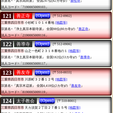
宗派名=『真宗高田派』
全国247位(42カ寺)の『
善性寺
』
法人コード=「7190005009103」
121
[Open]
善正寺
[〒512-0902]
三重県四日市市
小杉町１０１４番地
[地図等]
宗派名=『浄土真宗本願寺派』
全国98位(80カ寺)の『
善正寺
』
法人コード=「2190005009116」
122
[Open]
善導寺
[〒512-0906]
三重県四日市市
山之一色町２３１８番地の１
[地図等]
宗派名=『浄土真宗本願寺派』
全国182位(53カ寺)の『
善導寺
』
法人コード=「1190005009117」
123
[Open]
善友寺
[〒510-0033]
三重県四日市市
川原町３２番１２号
[地図等]
宗派名=『真宗木辺派』
全国4,418位(2カ寺)の『
善友寺
』
法人コード=「8190005009119」
124
[Open]
太子教会
[〒510-8001]
三重県四日市市
天カ須賀２丁目２７番１５号
[地図等]