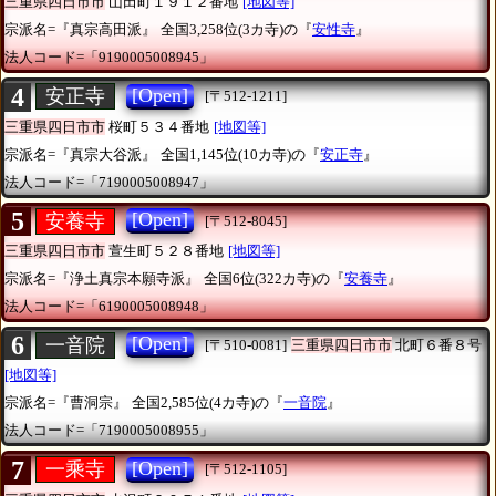
三重県四日市市
山田町１９１２番地
[地図等]
宗派名=『真宗高田派』
全国3,258位(3カ寺)の『
安性寺
』
法人コード=「9190005008945」
4
[Open]
安正寺
[〒512-1211]
三重県四日市市
桜町５３４番地
[地図等]
宗派名=『真宗大谷派』
全国1,145位(10カ寺)の『
安正寺
』
法人コード=「7190005008947」
5
[Open]
安養寺
[〒512-8045]
三重県四日市市
萱生町５２８番地
[地図等]
宗派名=『浄土真宗本願寺派』
全国6位(322カ寺)の『
安養寺
』
法人コード=「6190005008948」
6
[Open]
一音院
[〒510-0081]
三重県四日市市
北町６番８号
[地図等]
宗派名=『曹洞宗』
全国2,585位(4カ寺)の『
一音院
』
法人コード=「7190005008955」
7
[Open]
一乘寺
[〒512-1105]