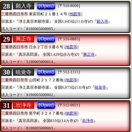
28
[Open]
願入寺
[〒510-8006]
三重県四日市市
東富田町２１番１４号
[地図等]
宗派名=『浄土真宗本願寺派』
全国1,045位(11カ寺)の『
願入寺
』
法人コード=「8190005008995」
29
[Open]
興正寺
[〒510-0885]
三重県四日市市
日永２丁目９番６号
[地図等]
宗派名=『真宗高田派』
全国1,429位(8カ寺)の『
興正寺
』
法人コード=「5190005009014」
30
[Open]
暁覚寺
[〒512-1111]
三重県四日市市
山田町２１７２番地
[地図等]
宗派名=『浄土真宗本願寺派』
全国6,973位(1カ寺)の『
暁覚寺
』
法人コード=「9190005009002」
31
[Open]
欣浄寺
[〒512-0921]
三重県四日市市
尾平町３２４７番地
[地図等]
宗派名=『真宗高田派』
全国833位(14カ寺)の『
欣浄寺
』
法人コード=「8190005009003」