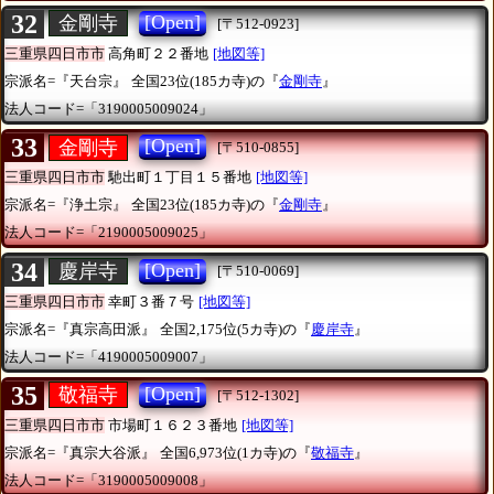
32
[Open]
金剛寺
[〒512-0923]
三重県四日市市
高角町２２番地
[地図等]
宗派名=『天台宗』
全国23位(185カ寺)の『
金剛寺
』
法人コード=「3190005009024」
33
[Open]
金剛寺
[〒510-0855]
三重県四日市市
馳出町１丁目１５番地
[地図等]
宗派名=『浄土宗』
全国23位(185カ寺)の『
金剛寺
』
法人コード=「2190005009025」
34
[Open]
慶岸寺
[〒510-0069]
三重県四日市市
幸町３番７号
[地図等]
宗派名=『真宗高田派』
全国2,175位(5カ寺)の『
慶岸寺
』
法人コード=「4190005009007」
35
[Open]
敬福寺
[〒512-1302]
三重県四日市市
市場町１６２３番地
[地図等]
宗派名=『真宗大谷派』
全国6,973位(1カ寺)の『
敬福寺
』
法人コード=「3190005009008」