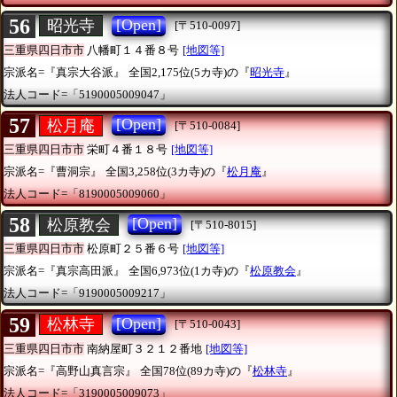
56
[Open]
昭光寺
[〒510-0097]
三重県四日市市
八幡町１４番８号
[地図等]
宗派名=『真宗大谷派』
全国2,175位(5カ寺)の『
昭光寺
』
法人コード=「5190005009047」
57
[Open]
松月庵
[〒510-0084]
三重県四日市市
栄町４番１８号
[地図等]
宗派名=『曹洞宗』
全国3,258位(3カ寺)の『
松月庵
』
法人コード=「8190005009060」
58
[Open]
松原教会
[〒510-8015]
三重県四日市市
松原町２５番６号
[地図等]
宗派名=『真宗高田派』
全国6,973位(1カ寺)の『
松原教会
』
法人コード=「9190005009217」
59
[Open]
松林寺
[〒510-0043]
三重県四日市市
南納屋町３２１２番地
[地図等]
宗派名=『高野山真言宗』
全国78位(89カ寺)の『
松林寺
』
法人コード=「3190005009073」