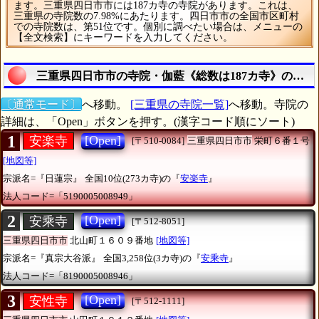
ます。三重県四日市市には187カ寺の寺院があります。これは、
三重県の寺院数の7.98%にあたります。四日市市の全国市区町村
での寺院数は、第51位です。個別に調べたい場合は、メニューの
【全文検索】にキーワードを入力してください。
三重県四日市市の寺院・伽藍《総数は187カ寺》の一覧
〔通常モード〕
へ移動。
[三重県の寺院一覧]
へ移動。寺院の
詳細は、「Open」ボタンを押す。(漢字コード順にソート)
1
[Open]
安楽寺
[〒510-0084]
三重県四日市市
栄町６番１号
[地図等]
宗派名=『日蓮宗』
全国10位(273カ寺)の『
安楽寺
』
法人コード=「5190005008949」
2
[Open]
安乘寺
[〒512-8051]
三重県四日市市
北山町１６０９番地
[地図等]
宗派名=『真宗大谷派』
全国3,258位(3カ寺)の『
安乘寺
』
法人コード=「8190005008946」
3
[Open]
安性寺
[〒512-1111]