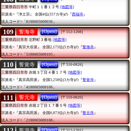
三重県四日市市
中町１１番１２号
[地図等]
宗派名=『浄土宗』
全国4位(357カ寺)の『
西福寺
』
法人コード=「8190005009036」
109
[Open]
誓海寺
[〒512-1208]
三重県四日市市
北野町３番地
[地図等]
宗派名=『真宗大谷派』
全国2,175位(5カ寺)の『
誓海寺
』
法人コード=「5190005009105」
110
[Open]
誓覚寺
[〒510-0826]
三重県四日市市
赤堀３丁目４番１７号
[地図等]
宗派名=『真宗高田派』
全国3,258位(3カ寺)の『
誓覚寺
』
法人コード=「4190005009106」
111
[Open]
誓元寺
[〒510-0826]
三重県四日市市
赤堀２丁目１７番５号
[地図等]
宗派名=『真宗高田派』
全国6,973位(1カ寺)の『
誓元寺
』
法人コード=「2190005009108」
112
[Open]
誓源寺
[〒512-1201]