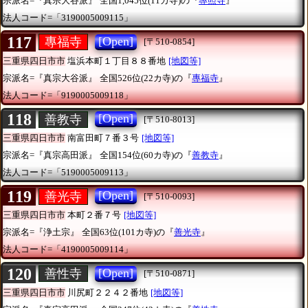
宗派名=『真宗大谷派』
全国1,045位(11カ寺)の『
專照寺
』
法人コード=「3190005009115」
117
[Open]
專福寺
[〒510-0854]
三重県四日市市
塩浜本町１丁目８８番地
[地図等]
宗派名=『真宗大谷派』
全国526位(22カ寺)の『
專福寺
』
法人コード=「9190005009118」
118
[Open]
善教寺
[〒510-8013]
三重県四日市市
南富田町７番３号
[地図等]
宗派名=『真宗高田派』
全国154位(60カ寺)の『
善教寺
』
法人コード=「5190005009113」
119
[Open]
善光寺
[〒510-0093]
三重県四日市市
本町２番７号
[地図等]
宗派名=『浄土宗』
全国63位(101カ寺)の『
善光寺
』
法人コード=「4190005009114」
120
[Open]
善性寺
[〒510-0871]
三重県四日市市
川尻町２２４２番地
[地図等]