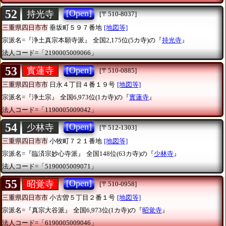
52
[Open]
持光寺
[〒510-8037]
三重県四日市市
垂坂町５９７番地
[地図等]
宗派名=『浄土真宗本願寺派』
全国2,175位(5カ寺)の『
持光寺
』
法人コード=「2190005009066」
53
[Open]
實蓮寺
[〒510-0885]
三重県四日市市
日永４丁目４番１９号
[地図等]
宗派名=『浄土宗』
全国6,973位(1カ寺)の『
實蓮寺
』
法人コード=「1190005009042」
54
[Open]
少林寺
[〒512-1303]
三重県四日市市
小牧町７２１番地
[地図等]
宗派名=『臨済宗妙心寺派』
全国148位(63カ寺)の『
少林寺
』
法人コード=「5190005009071」
55
[Open]
昭覚寺
[〒510-0958]
三重県四日市市
小古曽５丁目２番１号
[地図等]
宗派名=『真宗大谷派』
全国6,973位(1カ寺)の『
昭覚寺
』
法人コード=「6190005009046」