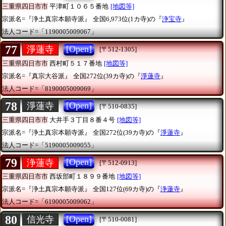
三重県四日市市
平津町１０６５番地
[地図等]
宗派名=『浄土真宗本願寺派』
全国6,973位(1カ寺)の『
浄宝寺
』
法人コード=「1190005009067」
77
[Open]
淨蓮寺
[〒512-1305]
三重県四日市市
西村町５１７番地
[地図等]
宗派名=『真宗大谷派』
全国272位(39カ寺)の『
淨蓮寺
』
法人コード=「8190005009069」
78
[Open]
淨蓮寺
[〒510-0835]
三重県四日市市
大井手３丁目８番４号
[地図等]
宗派名=『浄土真宗本願寺派』
全国272位(39カ寺)の『
淨蓮寺
』
法人コード=「5190005009055」
79
[Open]
浄蓮寺
[〒512-0913]
三重県四日市市
西坂部町１８９９番地
[地図等]
宗派名=『浄土真宗本願寺派』
全国127位(69カ寺)の『
浄蓮寺
』
法人コード=「6190005009062」
80
[Open]
信光寺
[〒510-0081]