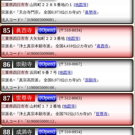
三重県四日市市
山田町２２８９番地の１
[地図等]
宗派名=『天台寺門宗』
全国6,973位(1カ寺)の『
眞勢寺
』
法人コード=「3190005009081」
85
[Open]
眞西寺
[〒510-8034]
三重県四日市市
大矢知町２２３番地
[地図等]
宗派名=『浄土真宗本願寺派』
全国4,418位(2カ寺)の『
眞西寺
』
法人コード=「4190005009080」
86
[Open]
崇顯寺
[〒510-0067]
三重県四日市市
浜田町９番７号
[地図等]
宗派名=『真宗高田派』
全国6,973位(1カ寺)の『
崇顯寺
』
法人コード=「1190005009100」
87
[Open]
世尊寺
[〒512-8063]
三重県四日市市
山村町１７２番地
[地図等]
宗派名=『浄土真宗本願寺派』
全国792位(15カ寺)の『
世尊寺
』
法人コード=「6190005009112」
88
[Open]
成満寺
[〒510-0954]