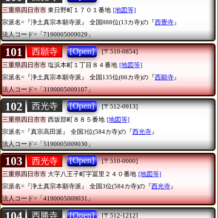
三重県四日市市
東日野町１７０１番地
[地図等]
宗派名=『浄土真宗本願寺派』
全国888位(13カ寺)の『
西覺寺
』
法人コード=「7190005009029」
101
[Open]
西願寺
[〒510-0854]
三重県四日市市
塩浜本町１丁目８４番地
[地図等]
宗派名=『浄土真宗本願寺派』
全国135位(66カ寺)の『
西願寺
』
法人コード=「3190005009107」
102
[Open]
西光寺
[〒512-0913]
三重県四日市市
西坂部町８８５番地
[地図等]
宗派名=『真宗高田派』
全国3位(584カ寺)の『
西光寺
』
法人コード=「5190005009030」
103
[Open]
西光寺
[〒510-0000]
三重県四日市市
大字八王子町字冨里２４０番地
[地図等]
宗派名=『浄土真宗本願寺派』
全国3位(584カ寺)の『
西光寺
』
法人コード=「4190005009031」
104
[Open]
西勝寺
[〒512-1212]