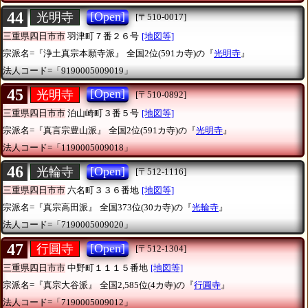
44
[Open]
光明寺
[〒510-0017]
三重県四日市市
羽津町７番２６号
[地図等]
宗派名=『浄土真宗本願寺派』
全国2位(591カ寺)の『
光明寺
』
法人コード=「9190005009019」
45
[Open]
光明寺
[〒510-0892]
三重県四日市市
泊山崎町３番５号
[地図等]
宗派名=『真言宗豊山派』
全国2位(591カ寺)の『
光明寺
』
法人コード=「1190005009018」
46
[Open]
光輪寺
[〒512-1116]
三重県四日市市
六名町３３６番地
[地図等]
宗派名=『真宗高田派』
全国373位(30カ寺)の『
光輪寺
』
法人コード=「7190005009020」
47
[Open]
行圓寺
[〒512-1304]
三重県四日市市
中野町１１１５番地
[地図等]
宗派名=『真宗大谷派』
全国2,585位(4カ寺)の『
行圓寺
』
法人コード=「7190005009012」