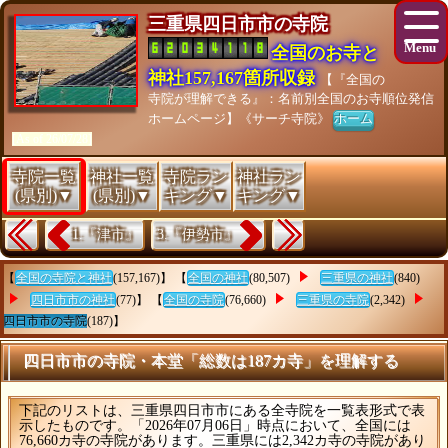
三重県四日市市の寺院
全国のお寺と
神社157,167箇所収録
【『全国の
寺院が理解できる』：名前別全国のお寺順位発信
ホームページ】《サーチ寺院》
ホーム
[As of 26/07/28]
寺院一覧
神社一覧
寺院ラン
神社ラン
(県別)▼
(県別)▼
キング▼
キング▼
1.『津市』
3.『伊勢市』
【
全国の寺院と神社
(157,167)】 【
全国の神社
(80,507)
三重県の神社
(840)
四日市市の神社
(77)】 【
全国の寺院
(76,660)
三重県の寺院
(2,342)
四日市市の寺院
(187)】
四日市市の寺院・本堂「総数は187カ寺」を理解する
下記のリストは、三重県四日市市にある全寺院を一覧表形式で表
示したものです。「2026年07月06日」時点において、全国には
76,660カ寺の寺院があります。三重県には2,342カ寺の寺院があり