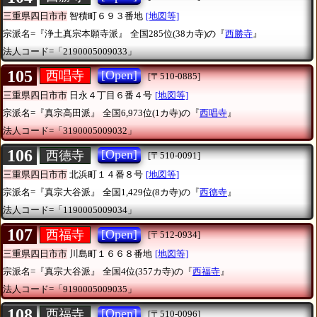
三重県四日市市
智積町６９３番地
[地図等]
宗派名=『浄土真宗本願寺派』
全国285位(38カ寺)の『
西勝寺
』
法人コード=「2190005009033」
105
[Open]
西唱寺
[〒510-0885]
三重県四日市市
日永４丁目６番４号
[地図等]
宗派名=『真宗高田派』
全国6,973位(1カ寺)の『
西唱寺
』
法人コード=「3190005009032」
106
[Open]
西德寺
[〒510-0091]
三重県四日市市
北浜町１４番８号
[地図等]
宗派名=『真宗大谷派』
全国1,429位(8カ寺)の『
西德寺
』
法人コード=「1190005009034」
107
[Open]
西福寺
[〒512-0934]
三重県四日市市
川島町１６６８番地
[地図等]
宗派名=『真宗大谷派』
全国4位(357カ寺)の『
西福寺
』
法人コード=「9190005009035」
108
[Open]
西福寺
[〒510-0096]