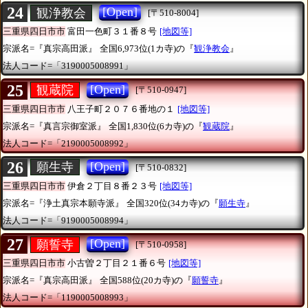
24
[Open]
観浄教会
[〒510-8004]
三重県四日市市
富田一色町３１番８号
[地図等]
宗派名=『真宗高田派』
全国6,973位(1カ寺)の『
観浄教会
』
法人コード=「3190005008991」
25
[Open]
観蔵院
[〒510-0947]
三重県四日市市
八王子町２０７６番地の１
[地図等]
宗派名=『真言宗御室派』
全国1,830位(6カ寺)の『
観蔵院
』
法人コード=「2190005008992」
26
[Open]
願生寺
[〒510-0832]
三重県四日市市
伊倉２丁目８番２３号
[地図等]
宗派名=『浄土真宗本願寺派』
全国320位(34カ寺)の『
願生寺
』
法人コード=「9190005008994」
27
[Open]
願誓寺
[〒510-0958]
三重県四日市市
小古曽２丁目２１番６号
[地図等]
宗派名=『真宗高田派』
全国588位(20カ寺)の『
願誓寺
』
法人コード=「1190005008993」