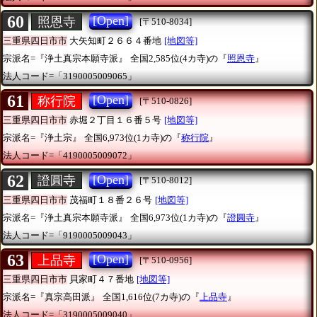
60
[Open]
照恩寺
[〒510-8034]
三重県四日市市
大矢知町２６６４番地
[地図等]
宗派名=『浄土真宗本願寺派』
全国2,585位(4カ寺)の『
照恩寺
』
法人コード=「3190005009065」
61
[Open]
称行院
[〒510-0826]
三重県四日市市
赤堀２丁目１６番５号
[地図等]
宗派名=『浄土宗』
全国6,973位(1カ寺)の『
称行院
』
法人コード=「4190005009072」
62
[Open]
證圓寺
[〒510-8012]
三重県四日市市
茂福町１８番２６号
[地図等]
宗派名=『浄土真宗本願寺派』
全国6,973位(1カ寺)の『
證圓寺
』
法人コード=「9190005009043」
63
[Open]
上品寺
[〒510-0956]
三重県四日市市
貝家町４７番地
[地図等]
宗派名=『真宗高田派』
全国1,616位(7カ寺)の『
上品寺
』
法人コード=「3190005009040」