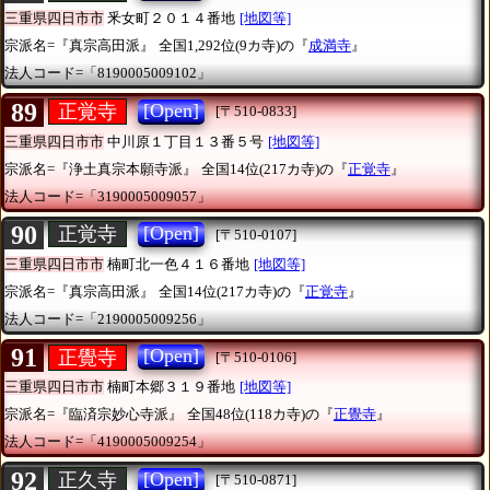
三重県四日市市
釆女町２０１４番地
[地図等]
宗派名=『真宗高田派』
全国1,292位(9カ寺)の『
成満寺
』
法人コード=「8190005009102」
89
[Open]
正覚寺
[〒510-0833]
三重県四日市市
中川原１丁目１３番５号
[地図等]
宗派名=『浄土真宗本願寺派』
全国14位(217カ寺)の『
正覚寺
』
法人コード=「3190005009057」
90
[Open]
正覚寺
[〒510-0107]
三重県四日市市
楠町北一色４１６番地
[地図等]
宗派名=『真宗高田派』
全国14位(217カ寺)の『
正覚寺
』
法人コード=「2190005009256」
91
[Open]
正覺寺
[〒510-0106]
三重県四日市市
楠町本郷３１９番地
[地図等]
宗派名=『臨済宗妙心寺派』
全国48位(118カ寺)の『
正覺寺
』
法人コード=「4190005009254」
92
[Open]
正久寺
[〒510-0871]