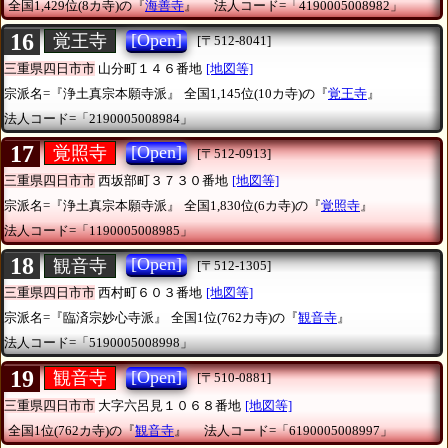
全国1,429位(8カ寺)の『
海善寺
』
法人コード=「4190005008982」
16
[Open]
覚王寺
[〒512-8041]
三重県四日市市
山分町１４６番地
[地図等]
宗派名=『浄土真宗本願寺派』
全国1,145位(10カ寺)の『
覚王寺
』
法人コード=「2190005008984」
17
[Open]
覚照寺
[〒512-0913]
三重県四日市市
西坂部町３７３０番地
[地図等]
宗派名=『浄土真宗本願寺派』
全国1,830位(6カ寺)の『
覚照寺
』
法人コード=「1190005008985」
18
[Open]
観音寺
[〒512-1305]
三重県四日市市
西村町６０３番地
[地図等]
宗派名=『臨済宗妙心寺派』
全国1位(762カ寺)の『
観音寺
』
法人コード=「5190005008998」
19
[Open]
観音寺
[〒510-0881]
三重県四日市市
大字六呂見１０６８番地
[地図等]
全国1位(762カ寺)の『
観音寺
』
法人コード=「6190005008997」