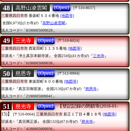
48
[Open]
高野山凌雲閣
[〒510-8037]
三重県四日市市
垂坂町５３４番地
[地図等]
全国6,973位(1カ寺)の『
高野山凌雲閣
』
法人コード=「8190005009028」
49
[Open]
三光寺
[〒510-8024]
三重県四日市市
西富田町１１３５番地
[地図等]
宗派名=『浄土真宗本願寺派』
全国254位(41カ寺)の『
三光寺
』
法人コード=「6190005009038」
50
[Open]
慈恩寺
[〒512-0904]
三重県四日市市
東坂部町６００番地
[地図等]
宗派名=『真言宗御室派』
全国213位(47カ寺)の『
慈恩寺
』
法人コード=「2190005009041」
51
[Open]
慈光寺
【登記記録の閉鎖等(2018-01-
15)】
[〒510-0064]
三重県四日市市
新正１丁目４番１８号
[地図等]
宗派名=『真宗興正派』
全国132位(67カ寺)の『
慈光寺
』
法人コード=「4190005009056」