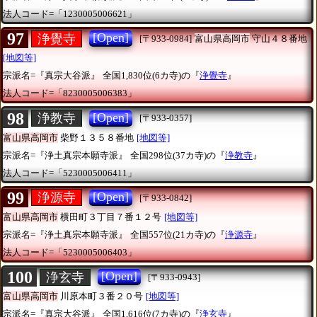
法人コード=「1230005006621」
97
[Open]
浄覺寺
[〒933-0984]
富山県高岡市
守山４８番地
[地図等]
宗派名=『真宗大谷派』
全国1,830位(6カ寺)の『
浄覺寺
』
法人コード=「8230005006383」
98
[Open]
浄教寺
[〒933-0357]
富山県高岡市
柴野１３５８番地
[地図等]
宗派名=『浄土真宗本願寺派』
全国298位(37カ寺)の『
浄教寺
』
法人コード=「5230005006411」
99
[Open]
浄源寺
[〒933-0842]
富山県高岡市
横田町３丁目７番１２号
[地図等]
宗派名=『浄土真宗本願寺派』
全国557位(21カ寺)の『
浄源寺
』
法人コード=「5230005006403」
100
[Open]
浄玄寺
[〒933-0943]
富山県高岡市
川原本町３番２０号
[地図等]
宗派名=『真宗大谷派』
全国1,616位(7カ寺)の『
浄玄寺
』