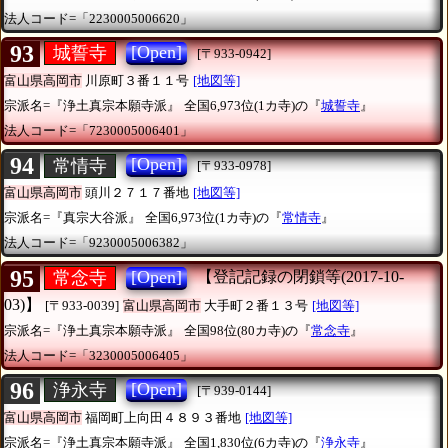
法人コード=「2230005006620」
93
[Open]
城誓寺
[〒933-0942]
富山県高岡市
川原町３番１１号
[地図等]
宗派名=『浄土真宗本願寺派』
全国6,973位(1カ寺)の『
城誓寺
』
法人コード=「7230005006401」
94
[Open]
常情寺
[〒933-0978]
富山県高岡市
頭川２７１７番地
[地図等]
宗派名=『真宗大谷派』
全国6,973位(1カ寺)の『
常情寺
』
法人コード=「9230005006382」
95
[Open]
常念寺
【登記記録の閉鎖等(2017-10-
03)】
[〒933-0039]
富山県高岡市
大手町２番１３号
[地図等]
宗派名=『浄土真宗本願寺派』
全国98位(80カ寺)の『
常念寺
』
法人コード=「3230005006405」
96
[Open]
浄永寺
[〒939-0144]
富山県高岡市
福岡町上向田４８９３番地
[地図等]
宗派名=『浄土真宗本願寺派』
全国1,830位(6カ寺)の『
浄永寺
』