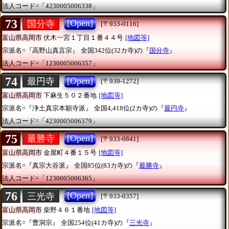
法人コード=「4230005006338」
73
[Open]
国分寺
[〒933-0116]
富山県高岡市
伏木一宮１丁目１番４４号
[地図等]
宗派名=『高野山真言宗』
全国342位(32カ寺)の『
国分寺
』
法人コード=「1230005006357」
74
[Open]
最円寺
[〒939-1272]
富山県高岡市
下麻生５０２番地
[地図等]
宗派名=『浄土真宗本願寺派』
全国4,418位(2カ寺)の『
最円寺
』
法人コード=「4230005006379」
75
[Open]
最勝寺
[〒933-0841]
富山県高岡市
金屋町４番１５号
[地図等]
宗派名=『真宗大谷派』
全国85位(83カ寺)の『
最勝寺
』
法人コード=「1230005006365」
76
[Open]
三光寺
[〒933-0357]
富山県高岡市
柴野４６１番地
[地図等]
宗派名=『曹洞宗』
全国254位(41カ寺)の『
三光寺
』