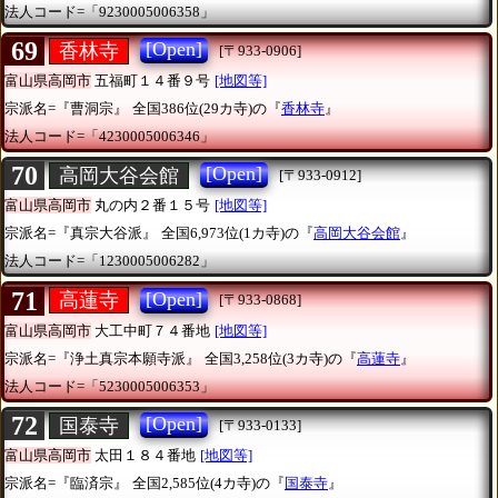
法人コード=「9230005006358」
69
[Open]
香林寺
[〒933-0906]
富山県高岡市
五福町１４番９号
[地図等]
宗派名=『曹洞宗』
全国386位(29カ寺)の『
香林寺
』
法人コード=「4230005006346」
70
[Open]
高岡大谷会館
[〒933-0912]
富山県高岡市
丸の内２番１５号
[地図等]
宗派名=『真宗大谷派』
全国6,973位(1カ寺)の『
高岡大谷会館
』
法人コード=「1230005006282」
71
[Open]
高蓮寺
[〒933-0868]
富山県高岡市
大工中町７４番地
[地図等]
宗派名=『浄土真宗本願寺派』
全国3,258位(3カ寺)の『
高蓮寺
』
法人コード=「5230005006353」
72
[Open]
国泰寺
[〒933-0133]
富山県高岡市
太田１８４番地
[地図等]
宗派名=『臨済宗』
全国2,585位(4カ寺)の『
国泰寺
』