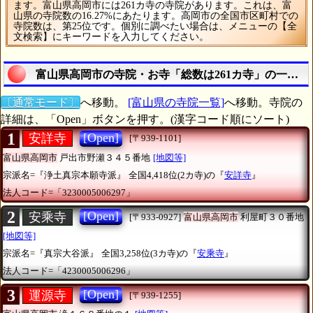
ます。富山県高岡市には261カ寺の寺院があります。これは、富
山県の寺院数の16.27%にあたります。高岡市の全国市区町村での
寺院数は、第25位です。個別に調べたい場合は、メニューの【全
文検索】にキーワードを入力してください。
富山県高岡市の寺院・お寺「総数は261カ寺」の一覧表
〔通常モード〕
へ移動。
[富山県の寺院一覧]
へ移動。寺院の
詳細は、「Open」ボタンを押す。(漢字コード順にソート)
1
[Open]
安詳寺
[〒939-1101]
富山県高岡市
戸出市野瀬３４５番地
[地図等]
宗派名=『浄土真宗本願寺派』
全国4,418位(2カ寺)の『
安詳寺
』
法人コード=「3230005006297」
2
[Open]
安乘寺
[〒933-0927]
富山県高岡市
利屋町３０番地
[地図等]
宗派名=『真宗大谷派』
全国3,258位(3カ寺)の『
安乘寺
』
法人コード=「4230005006296」
3
[Open]
運源寺
[〒939-1255]