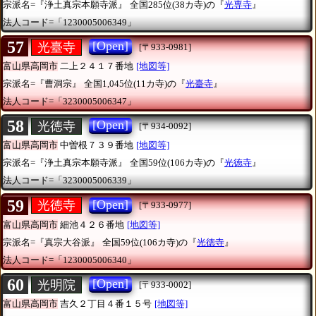
宗派名=『浄土真宗本願寺派』
全国285位(38カ寺)の『
光専寺
』
法人コード=「1230005006349」
57
[Open]
光臺寺
[〒933-0981]
富山県高岡市
二上２４１７番地
[地図等]
宗派名=『曹洞宗』
全国1,045位(11カ寺)の『
光臺寺
』
法人コード=「3230005006347」
58
[Open]
光徳寺
[〒934-0092]
富山県高岡市
中曽根７３９番地
[地図等]
宗派名=『浄土真宗本願寺派』
全国59位(106カ寺)の『
光徳寺
』
法人コード=「3230005006339」
59
[Open]
光徳寺
[〒933-0977]
富山県高岡市
細池４２６番地
[地図等]
宗派名=『真宗大谷派』
全国59位(106カ寺)の『
光徳寺
』
法人コード=「1230005006340」
60
[Open]
光明院
[〒933-0002]
富山県高岡市
吉久２丁目４番１５号
[地図等]