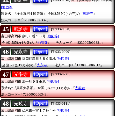
44
顯證寺
[地図等]
宗派名=『浄土真宗本願寺派』
全国2,585位(4カ寺)の『
顯證寺
』
法人コード=「1230005006332」
45
[Open]
顯證寺
[〒933-0858]
富山県高岡市
泉町６番１６号
[地図等]
全国2,585位(4カ寺)の『
顯證寺
』
法人コード=「2230005006331」
46
[Open]
光永寺
[〒933-0000]
富山県高岡市
福岡町澤川６５９番地
[地図等]
全国627位(19カ寺)の『
光永寺
』
法人コード=「1230005006613」
47
[Open]
光樂寺
[〒933-0921]
富山県高岡市
源平町９８番地
[地図等]
宗派名=『真宗大谷派』
全国1,045位(11カ寺)の『
光樂寺
』
法人コード=「7230005006343」
48
[Open]
光暁寺
[〒933-0111]
富山県高岡市
伏木東一宮１７番４号
[地図等]