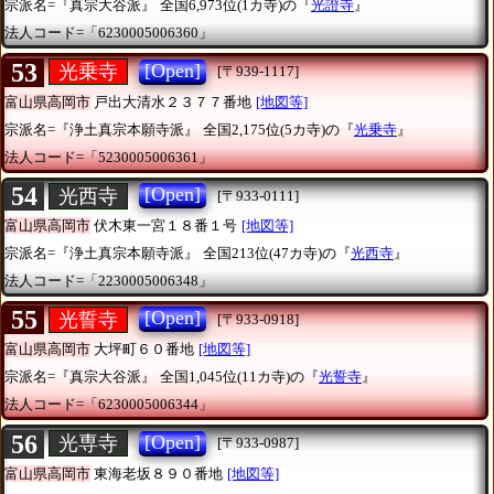
宗派名=『真宗大谷派』
全国6,973位(1カ寺)の『
光證寺
』
法人コード=「6230005006360」
53
[Open]
光乗寺
[〒939-1117]
富山県高岡市
戸出大清水２３７７番地
[地図等]
宗派名=『浄土真宗本願寺派』
全国2,175位(5カ寺)の『
光乗寺
』
法人コード=「5230005006361」
54
[Open]
光西寺
[〒933-0111]
富山県高岡市
伏木東一宮１８番１号
[地図等]
宗派名=『浄土真宗本願寺派』
全国213位(47カ寺)の『
光西寺
』
法人コード=「2230005006348」
55
[Open]
光誓寺
[〒933-0918]
富山県高岡市
大坪町６０番地
[地図等]
宗派名=『真宗大谷派』
全国1,045位(11カ寺)の『
光誓寺
』
法人コード=「6230005006344」
56
[Open]
光専寺
[〒933-0987]
富山県高岡市
東海老坂８９０番地
[地図等]