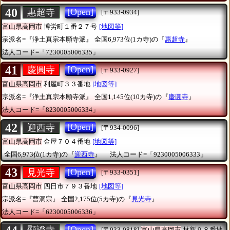
40
[Open]
惠超寺
[〒933-0934]
富山県高岡市
博労町１番２７号
[地図等]
宗派名=『浄土真宗本願寺派』
全国6,973位(1カ寺)の『
惠超寺
』
法人コード=「7230005006335」
41
[Open]
慶圓寺
[〒933-0927]
富山県高岡市
利屋町３３番地
[地図等]
宗派名=『浄土真宗本願寺派』
全国1,145位(10カ寺)の『
慶圓寺
』
法人コード=「8230005006334」
42
[Open]
迎西寺
[〒934-0096]
富山県高岡市
金屋７０４番地
[地図等]
全国6,973位(1カ寺)の『
迎西寺
』
法人コード=「9230005006333」
43
[Open]
見光寺
[〒933-0351]
富山県高岡市
四日市７９３番地
[地図等]
宗派名=『曹洞宗』
全国2,175位(5カ寺)の『
見光寺
』
法人コード=「6230005006336」
[Open]
[〒933-0818]
富山県高岡市
林新９８番地