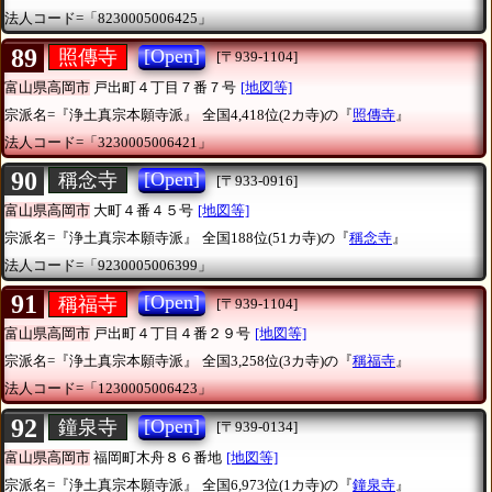
法人コード=「8230005006425」
89
[Open]
照傳寺
[〒939-1104]
富山県高岡市
戸出町４丁目７番７号
[地図等]
宗派名=『浄土真宗本願寺派』
全国4,418位(2カ寺)の『
照傳寺
』
法人コード=「3230005006421」
90
[Open]
稱念寺
[〒933-0916]
富山県高岡市
大町４番４５号
[地図等]
宗派名=『浄土真宗本願寺派』
全国188位(51カ寺)の『
稱念寺
』
法人コード=「9230005006399」
91
[Open]
稱福寺
[〒939-1104]
富山県高岡市
戸出町４丁目４番２９号
[地図等]
宗派名=『浄土真宗本願寺派』
全国3,258位(3カ寺)の『
稱福寺
』
法人コード=「1230005006423」
92
[Open]
鐘泉寺
[〒939-0134]
富山県高岡市
福岡町木舟８６番地
[地図等]
宗派名=『浄土真宗本願寺派』
全国6,973位(1カ寺)の『
鐘泉寺
』