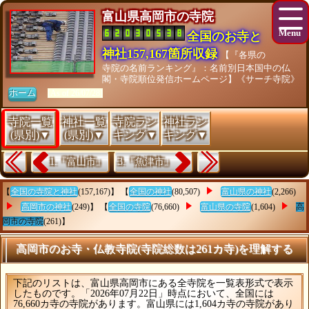
富山県高岡市の寺院
全国のお寺と
神社157,167箇所収録
【『各県の
寺院の名前ランキング』：名前別日本国中の仏
閣・寺院順位発信ホームページ】《サーチ寺院》
ホーム
[As of 26/07/28]
寺院一覧
神社一覧
寺院ラン
神社ラン
(県別)▼
(県別)▼
キング▼
キング▼
1.『富山市』
3.『魚津市』
【
全国の寺院と神社
(157,167)】 【
全国の神社
(80,507)
富山県の神社
(2,266)
高岡市の神社
(249)】 【
全国の寺院
(76,660)
富山県の寺院
(1,604)
高
岡市の寺院
(261)】
高岡市のお寺・仏教寺院(寺院総数は261カ寺)を理解する
下記のリストは、富山県高岡市にある全寺院を一覧表形式で表示
したものです。「2026年07月22日」時点において、全国には
76,660カ寺の寺院があります。富山県には1,604カ寺の寺院があり