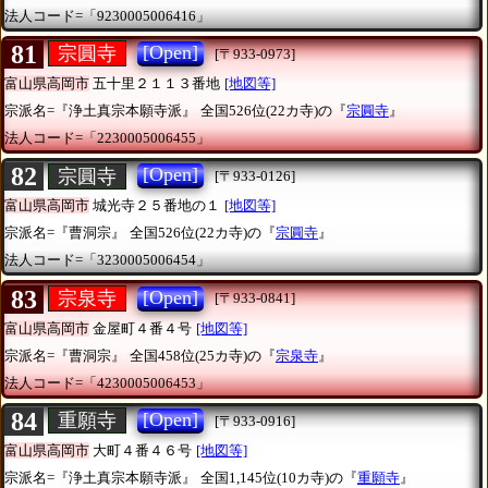
法人コード=「9230005006416」
81
[Open]
宗圓寺
[〒933-0973]
富山県高岡市
五十里２１１３番地
[地図等]
宗派名=『浄土真宗本願寺派』
全国526位(22カ寺)の『
宗圓寺
』
法人コード=「2230005006455」
82
[Open]
宗圓寺
[〒933-0126]
富山県高岡市
城光寺２５番地の１
[地図等]
宗派名=『曹洞宗』
全国526位(22カ寺)の『
宗圓寺
』
法人コード=「3230005006454」
83
[Open]
宗泉寺
[〒933-0841]
富山県高岡市
金屋町４番４号
[地図等]
宗派名=『曹洞宗』
全国458位(25カ寺)の『
宗泉寺
』
法人コード=「4230005006453」
84
[Open]
重願寺
[〒933-0916]
富山県高岡市
大町４番４６号
[地図等]
宗派名=『浄土真宗本願寺派』
全国1,145位(10カ寺)の『
重願寺
』