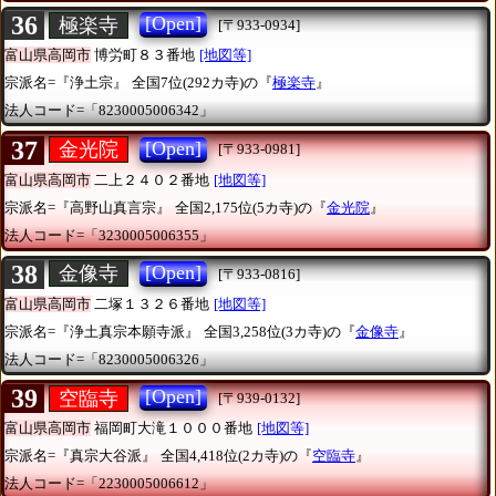
36
[Open]
極楽寺
[〒933-0934]
富山県高岡市
博労町８３番地
[地図等]
宗派名=『浄土宗』
全国7位(292カ寺)の『
極楽寺
』
法人コード=「8230005006342」
37
[Open]
金光院
[〒933-0981]
富山県高岡市
二上２４０２番地
[地図等]
宗派名=『高野山真言宗』
全国2,175位(5カ寺)の『
金光院
』
法人コード=「3230005006355」
38
[Open]
金像寺
[〒933-0816]
富山県高岡市
二塚１３２６番地
[地図等]
宗派名=『浄土真宗本願寺派』
全国3,258位(3カ寺)の『
金像寺
』
法人コード=「8230005006326」
39
[Open]
空臨寺
[〒939-0132]
富山県高岡市
福岡町大滝１０００番地
[地図等]
宗派名=『真宗大谷派』
全国4,418位(2カ寺)の『
空臨寺
』
法人コード=「2230005006612」