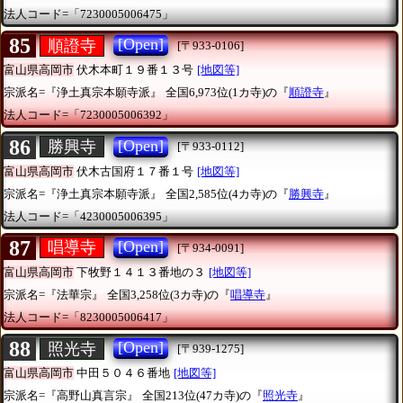
法人コード=「7230005006475」
85
[Open]
順證寺
[〒933-0106]
富山県高岡市
伏木本町１９番１３号
[地図等]
宗派名=『浄土真宗本願寺派』
全国6,973位(1カ寺)の『
順證寺
』
法人コード=「7230005006392」
86
[Open]
勝興寺
[〒933-0112]
富山県高岡市
伏木古国府１７番１号
[地図等]
宗派名=『浄土真宗本願寺派』
全国2,585位(4カ寺)の『
勝興寺
』
法人コード=「4230005006395」
87
[Open]
唱導寺
[〒934-0091]
富山県高岡市
下牧野１４１３番地の３
[地図等]
宗派名=『法華宗』
全国3,258位(3カ寺)の『
唱導寺
』
法人コード=「8230005006417」
88
[Open]
照光寺
[〒939-1275]
富山県高岡市
中田５０４６番地
[地図等]
宗派名=『高野山真言宗』
全国213位(47カ寺)の『
照光寺
』