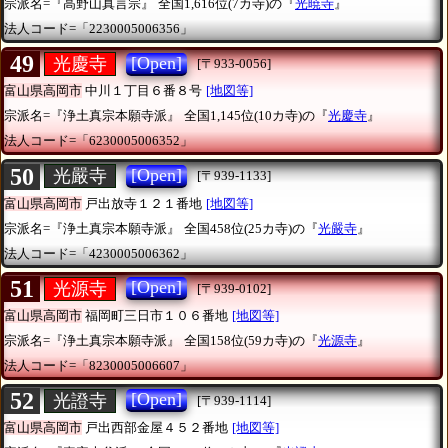
宗派名=『高野山真言宗』
全国1,616位(7カ寺)の『
光暁寺
』
法人コード=「2230005006356」
49
[Open]
光慶寺
[〒933-0056]
富山県高岡市
中川１丁目６番８号
[地図等]
宗派名=『浄土真宗本願寺派』
全国1,145位(10カ寺)の『
光慶寺
』
法人コード=「6230005006352」
50
[Open]
光嚴寺
[〒939-1133]
富山県高岡市
戸出放寺１２１番地
[地図等]
宗派名=『浄土真宗本願寺派』
全国458位(25カ寺)の『
光嚴寺
』
法人コード=「4230005006362」
51
[Open]
光源寺
[〒939-0102]
富山県高岡市
福岡町三日市１０６番地
[地図等]
宗派名=『浄土真宗本願寺派』
全国158位(59カ寺)の『
光源寺
』
法人コード=「8230005006607」
52
[Open]
光證寺
[〒939-1114]
富山県高岡市
戸出西部金屋４５２番地
[地図等]