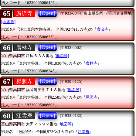
法人コード=「6230005006427」
65
[Open]
廣済寺
[〒933-0344]
富山県高岡市
笹川９８番地
[地図等]
宗派名=『浄土真宗本願寺派』
全国792位(15カ寺)の『
廣済寺
』
法人コード=「8230005006359」
66
[Open]
廣林寺
[〒933-0062]
富山県高岡市
江尻６３８番地
[地図等]
宗派名=『真宗大谷派』
全国1,830位(6カ寺)の『
廣林寺
』
法人コード=「5230005006345」
67
[Open]
晃照寺
[〒939-0125]
富山県高岡市
福岡町矢部７１８番地
[地図等]
宗派名=『真宗大谷派』
全国2,585位(4カ寺)の『
晃照寺
』
法人コード=「9230005006606」
68
[Open]
江雲庵
[〒933-0133]
富山県高岡市
太田２５９２番地
[地図等]
宗派名=『臨済宗』
全国6,973位(1カ寺)の『
江雲庵
』