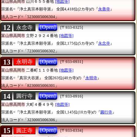
富山県高岡市
山川６５５番地
[地図等]
宗派名=『浄土真宗本願寺派』
全国4,418位(2カ寺)の『
永善寺
』
法人コード=「5230005006304」
12
[Open]
永念寺
[〒933-0325]
富山県高岡市
立野２９２４番地
[地図等]
宗派名=『浄土真宗本願寺派』
全国2,175位(5カ寺)の『
永念寺
』
法人コード=「7230005006302」
13
[Open]
永明寺
[〒933-0931]
富山県高岡市
二番町１１０番地
[地図等]
宗派名=『真宗大谷派』
全国263位(40カ寺)の『
永明寺
』
法人コード=「8230005006301」
14
[Open]
圓行寺
[〒933-0916]
富山県高岡市
大町４番４９号
[地図等]
宗派名=『浄土真宗本願寺派』
全国1,145位(10カ寺)の『
圓行寺
』
法人コード=「3230005006306」
15
[Open]
圓正寺
[〒933-0334]