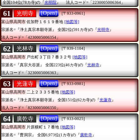
全国104位(78カ寺)の『
光明院
』
法人コード=「2230005006364」
61
[Open]
光明寺
[〒933-0961]
富山県高岡市
佐加野１６１９番地
[地図等]
宗派名=『浄土真宗本願寺派』
全国2位(591カ寺)の『
光明寺
』
法人コード=「4230005006354」
62
[Open]
光林寺
[〒939-1104]
富山県高岡市
戸出町３丁目７番３２号
[地図等]
宗派名=『真宗大谷派』
全国223位(46カ寺)の『
光林寺
』
法人コード=「3230005006363」
63
[Open]
光蓮寺
[〒933-0981]
富山県高岡市
二上２３３５番地
[地図等]
宗派名=『浄土真宗本願寺派』
全国151位(62カ寺)の『
光蓮寺
』
法人コード=「8230005006350」
64
[Open]
廣乾寺
[〒933-0025]
富山県高岡市
片原横町１７番地
[地図等]
宗派名=『曹洞宗』
全国6,973位(1カ寺)の『
廣乾寺
』