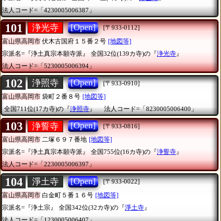
法人コード=「4230005006387」
101
[Open]
浄光寺
[〒933-0112]
富山県高岡市
伏木古国府１５番２号
[地図等]
宗派名=『浄土真宗本願寺派』
全国32位(139カ寺)の『
浄光寺
』
法人コード=「5230005006394」
102
[Open]
浄照寺
[〒933-0910]
富山県高岡市
袋町２番８号
[地図等]
全国711位(17カ寺)の『
浄照寺
』
法人コード=「8230005006400」
103
[Open]
浄誓寺
[〒933-0816]
富山県高岡市
二塚６９７番地
[地図等]
宗派名=『浄土真宗本願寺派』
全国755位(16カ寺)の『
浄誓寺
』
法人コード=「2230005006397」
104
[Open]
淨土寺
[〒933-0022]
富山県高岡市
白金町５番１６号
[地図等]
宗派名=『浄土宗』
全国342位(32カ寺)の『
淨土寺
』
法人コード=「1230005006407」