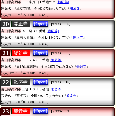
富山県高岡市
二上字片山１番地の２
[地図等]
宗派名=『単立寺院』
全国6,973位(1カ寺)の『
開成寺
』
法人コード=「2230005006323」
20
[Open]
開正寺
[〒933-0306]
富山県高岡市
五十辺８５番地
[地図等]
宗派名=『真宗大谷派』
全国4,418位(2カ寺)の『
開正寺
』
法人コード=「3230005006314」
21
[Open]
覺雄寺
[〒933-0981]
富山県高岡市
二上２４３８番地
[地図等]
宗派名=『高野山真言宗』
全国6,973位(1カ寺)の『
覺雄寺
』
法人コード=「4230005006321」
22
[Open]
歓盛寺
[〒933-0816]
富山県高岡市
二塚１３１６番地
[地図等]
宗派名=『曹洞宗』
全国6,973位(1カ寺)の『
歓盛寺
』
法人コード=「8230005006318」
23
[Open]
観音寺
[〒933-0869]