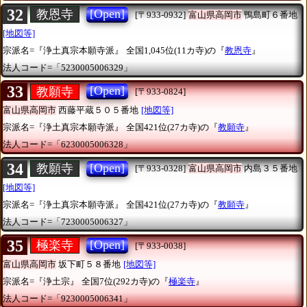
32
[Open]
教恩寺
[〒933-0932]
富山県高岡市
鴨島町６番地
[地図等]
宗派名=『浄土真宗本願寺派』
全国1,045位(11カ寺)の『
教恩寺
』
法人コード=「5230005006329」
33
[Open]
教願寺
[〒933-0824]
富山県高岡市
西藤平蔵５０５番地
[地図等]
宗派名=『浄土真宗本願寺派』
全国421位(27カ寺)の『
教願寺
』
法人コード=「6230005006328」
34
[Open]
教願寺
[〒933-0328]
富山県高岡市
内島３５番地
[地図等]
宗派名=『浄土真宗本願寺派』
全国421位(27カ寺)の『
教願寺
』
法人コード=「7230005006327」
35
[Open]
極楽寺
[〒933-0038]
富山県高岡市
坂下町５８番地
[地図等]
宗派名=『浄土宗』
全国7位(292カ寺)の『
極楽寺
』
法人コード=「9230005006341」