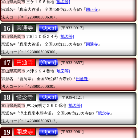
富山県高岡市
三ケ１９６番地
[地図等]
宗派名=『真宗大谷派』
全国458位(25カ寺)の『
圓正寺
』
法人コード=「2230005006307」
16
[Open]
圓通寺
[〒933-0917]
富山県高岡市
京町１０番２４号
[地図等]
宗派名=『真宗大谷派』
全国33位(135カ寺)の『
圓通寺
』
法人コード=「9230005006300」
17
[Open]
円通寺
[〒933-0857]
富山県高岡市
木津２９４番地
[地図等]
宗派名=『曹洞宗』
全国89位(82カ寺)の『
円通寺
』
法人コード=「4230005006305」
18
[Open]
憶念寺
[〒939-1121]
富山県高岡市
戸出光明寺２９０番地
[地図等]
宗派名=『浄土真宗本願寺派』
全国506位(23カ寺)の『
憶念寺
』
法人コード=「4230005006313」
19
[Open]
開成寺
[〒933-0981]