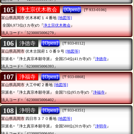
105
[Open]
浄土宗伏木教会
[〒933-0106]
富山県高岡市
伏木本町１４番地
[地図等]
全国6,973位(1カ寺)の『
浄土宗伏木教会
』
法人コード=「5230005006279」
106
[Open]
浄徳寺
[〒933-0112]
富山県高岡市
伏木古国府１０番９号
[地図等]
宗派名=『浄土真宗本願寺派』
全国254位(41カ寺)の『
浄徳寺
』
法人コード=「6230005006393」
107
[Open]
浄福寺
[〒933-0868]
富山県高岡市
大工中町２番地
[地図等]
宗派名=『浄土真宗本願寺派』
全国71位(95カ寺)の『
浄福寺
』
法人コード=「6230005006402」
108
[Open]
浄明寺
[〒933-0351]
富山県高岡市
四日市３７０番地
[地図等]
宗派名=『浄土真宗本願寺派』
全国588位(20カ寺)の『
浄明寺
』
法人コード=「4230005006404」