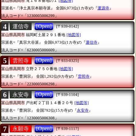
富山県高岡市
滝１６８番地の１
[地図等]
宗派名=『浄土真宗本願寺派』
全国6,973位(1カ寺)の『
運源寺
』
法人コード=「1230005006299」
4
[Open]
運信寺
[〒939-0142]
富山県高岡市
福岡町土屋２９１番地
[地図等]
宗派名=『真宗大谷派』
全国6,973位(1カ寺)の『
運信寺
』
法人コード=「6230005006609」
5
[Open]
雲照寺
[〒933-0325]
富山県高岡市
立野２７５０番地
[地図等]
宗派名=『曹洞宗』
全国1,292位(9カ寺)の『
雲照寺
』
法人コード=「2230005006298」
6
[Open]
永安寺
[〒939-1104]
富山県高岡市
戸出町２丁目１４番２０号
[地図等]
宗派名=『曹洞宗』
全国792位(15カ寺)の『
永安寺
』
法人コード=「1230005006308」
7
[Open]
永願寺
[〒939-1117]