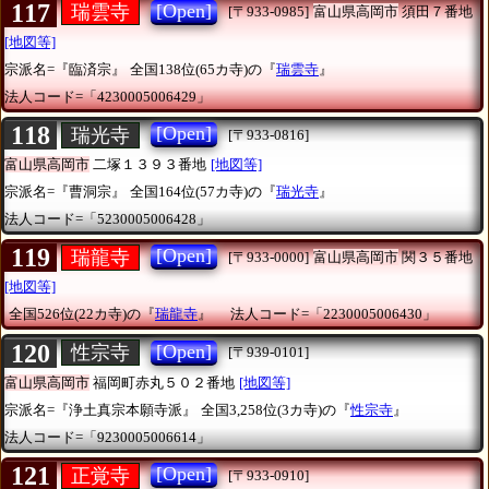
117
[Open]
瑞雲寺
[〒933-0985]
富山県高岡市
須田７番地
[地図等]
宗派名=『臨済宗』
全国138位(65カ寺)の『
瑞雲寺
』
法人コード=「4230005006429」
118
[Open]
瑞光寺
[〒933-0816]
富山県高岡市
二塚１３９３番地
[地図等]
宗派名=『曹洞宗』
全国164位(57カ寺)の『
瑞光寺
』
法人コード=「5230005006428」
119
[Open]
瑞龍寺
[〒933-0000]
富山県高岡市
関３５番地
[地図等]
全国526位(22カ寺)の『
瑞龍寺
』
法人コード=「2230005006430」
120
[Open]
性宗寺
[〒939-0101]
富山県高岡市
福岡町赤丸５０２番地
[地図等]
宗派名=『浄土真宗本願寺派』
全国3,258位(3カ寺)の『
性宗寺
』
法人コード=「9230005006614」
121
[Open]
正覚寺
[〒933-0910]