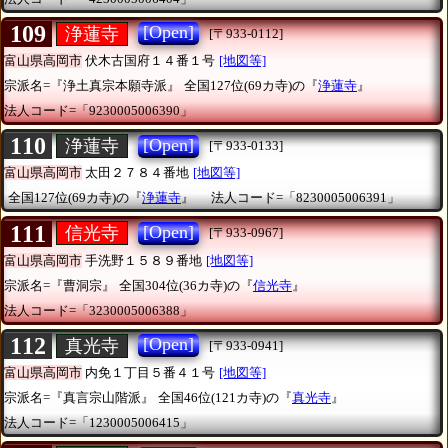
109
[Open]
浄蓮寺
[〒933-0112]
富山県高岡市
伏木古国府１４番１号
[地図等]
宗派名=『浄土真宗本願寺派』
全国127位(69カ寺)の『
浄蓮寺
』
法人コード=「9230005006390」
110
[Open]
浄蓮寺
[〒933-0133]
富山県高岡市
太田２７８４番地
[地図等]
全国127位(69カ寺)の『
浄蓮寺
』
法人コード=「8230005006391」
111
[Open]
信光寺
[〒933-0967]
富山県高岡市
手洗野１５８９番地
[地図等]
宗派名=『曹洞宗』
全国304位(36カ寺)の『
信光寺
』
法人コード=「3230005006388」
112
[Open]
真光寺
[〒933-0941]
富山県高岡市
内免１丁目５番４１号
[地図等]
宗派名=『真言宗山階派』
全国46位(121カ寺)の『
真光寺
』
法人コード=「1230005006415」