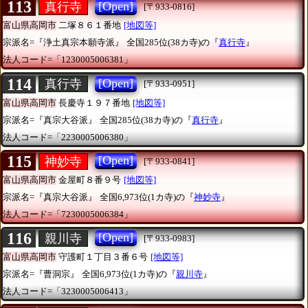
113
[Open]
真行寺
[〒933-0816]
富山県高岡市
二塚８６１番地
[地図等]
宗派名=『浄土真宗本願寺派』
全国285位(38カ寺)の『
真行寺
』
法人コード=「1230005006381」
114
[Open]
真行寺
[〒933-0951]
富山県高岡市
長慶寺１９７番地
[地図等]
宗派名=『真宗大谷派』
全国285位(38カ寺)の『
真行寺
』
法人コード=「2230005006380」
115
[Open]
神妙寺
[〒933-0841]
富山県高岡市
金屋町８番９号
[地図等]
宗派名=『真宗大谷派』
全国6,973位(1カ寺)の『
神妙寺
』
法人コード=「7230005006384」
116
[Open]
親川寺
[〒933-0983]
富山県高岡市
守護町１丁目３番６号
[地図等]
宗派名=『曹洞宗』
全国6,973位(1カ寺)の『
親川寺
』
法人コード=「3230005006413」