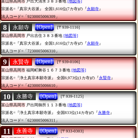
富山県高岡市
戸出大清水３８３番地
[地図等]
宗派名=『真宗大谷派』
全国1,616位(7カ寺)の『
永願寺
』
法人コード=「9230005006309」
8
[Open]
永願寺
[〒939-1116]
富山県高岡市
戸出吉住３８３番地
[地図等]
宗派名=『真宗大谷派』
全国1,616位(7カ寺)の『
永願寺
』
法人コード=「7230005006310」
9
[Open]
永賢寺
[〒939-0106]
富山県高岡市
福岡町舞谷１６７３番地
[地図等]
宗派名=『浄土真宗本願寺派』
全国6,973位(1カ寺)の『
永賢寺
』
法人コード=「4230005006610」
10
[Open]
永勝寺
[〒939-1125]
富山県高岡市
戸出岡御所１１３番地
[地図等]
宗派名=『浄土真宗本願寺派』
全国833位(14カ寺)の『
永勝寺
』
法人コード=「6230005006311」
11
[Open]
永善寺
[〒933-0303]