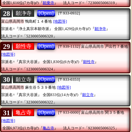
全国1,616位(7カ寺)の『
願乗寺
』
法人コード=「7230005006319」
28
[Open]
願浄寺
[〒933-0932]
富山県高岡市
鴨島町１４番地
[地図等]
宗派名=『浄土真宗本願寺派』
全国1,429位(8カ寺)の『
願浄寺
』
法人コード=「5230005006320」
29
[Open]
願性寺
[〒939-1132]
富山県高岡市
戸出竹７番地
[地図等]
宗派名=『真宗大谷派』
全国1,830位(6カ寺)の『
願性寺
』
法人コード=「1230005006324」
30
[Open]
願立寺
[〒933-0353]
富山県高岡市
麻生谷５３９番地
[地図等]
宗派名=『真宗大谷派』
全国833位(14カ寺)の『
願立寺
』
法人コード=「3230005006322」
31
[Open]
亀占寺
[〒933-0000]
富山県高岡市
関３５番地
[地図等]
全国6,973位(1カ寺)の『
亀占寺
』
法人コード=「9230005006325」