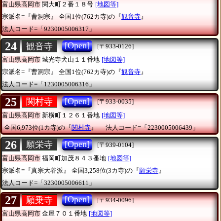
富山県高岡市
関大町２番１８号
[地図等]
宗派名=『曹洞宗』
全国1位(762カ寺)の『
観音寺
』
法人コード=「9230005006317」
24
[Open]
観音寺
[〒933-0126]
富山県高岡市
城光寺犬山１１番地
[地図等]
宗派名=『曹洞宗』
全国1位(762カ寺)の『
観音寺
』
法人コード=「1230005006316」
25
[Open]
関村寺
[〒933-0035]
富山県高岡市
新横町１２６１番地
[地図等]
全国6,973位(1カ寺)の『
関村寺
』
法人コード=「2230005006439」
26
[Open]
願栄寺
[〒939-0104]
富山県高岡市
福岡町加茂８４３番地
[地図等]
宗派名=『真宗大谷派』
全国3,258位(3カ寺)の『
願栄寺
』
法人コード=「3230005006611」
27
[Open]
願乗寺
[〒934-0096]
富山県高岡市
金屋７０１番地
[地図等]