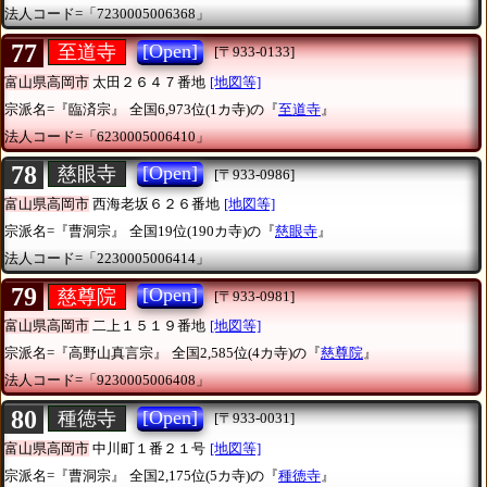
法人コード=「7230005006368」
77
[Open]
至道寺
[〒933-0133]
富山県高岡市
太田２６４７番地
[地図等]
宗派名=『臨済宗』
全国6,973位(1カ寺)の『
至道寺
』
法人コード=「6230005006410」
78
[Open]
慈眼寺
[〒933-0986]
富山県高岡市
西海老坂６２６番地
[地図等]
宗派名=『曹洞宗』
全国19位(190カ寺)の『
慈眼寺
』
法人コード=「2230005006414」
79
[Open]
慈尊院
[〒933-0981]
富山県高岡市
二上１５１９番地
[地図等]
宗派名=『高野山真言宗』
全国2,585位(4カ寺)の『
慈尊院
』
法人コード=「9230005006408」
80
[Open]
種徳寺
[〒933-0031]
富山県高岡市
中川町１番２１号
[地図等]
宗派名=『曹洞宗』
全国2,175位(5カ寺)の『
種徳寺
』