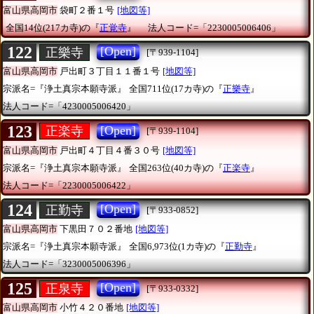
富山県高岡市
袋町２番１号
[地図等]
全国14位(217カ寺)の『
正覚寺
』
法人コード=「2230005006406」
122
[Open]
正樂寺
[〒939-1104]
富山県高岡市
戸出町３丁目１１番１号
[地図等]
宗派名=『浄土真宗本願寺派』
全国711位(17カ寺)の『
正樂寺
』
法人コード=「4230005006420」
123
[Open]
正楽寺
[〒939-1104]
富山県高岡市
戸出町４丁目４番３０号
[地図等]
宗派名=『浄土真宗本願寺派』
全国263位(40カ寺)の『
正楽寺
』
法人コード=「2230005006422」
124
[Open]
正勤寺
[〒933-0852]
富山県高岡市
下黒田７０２番地
[地図等]
宗派名=『浄土真宗本願寺派』
全国6,973位(1カ寺)の『
正勤寺
』
法人コード=「3230005006396」
125
[Open]
正泉寺
[〒933-0332]
富山県高岡市
小竹４２０番地
[地図等]