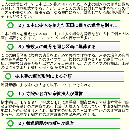
１人の遺骨に対して１本以上の樹木植えるため、本来の樹木葬の趣旨に最も
合致した埋葬形式である。ただ、１人１人の遺骨に対して樹木を植えるスペ
ースが必要なため、費用が高くなる傾向にあり、対応している墓地や霊園は
それほど多くない。
２）１本の樹木を植えた区画に個々の遺骨を別々に埋葬
１本の樹木を植えた大区画に、１人１人の遺骨を骨壺などに入れて個々の区
画に埋葬するタイプ。このタイプの樹木葬が一番多い。
３）複数人の遺骨を同じ区画に埋葬する
１つの納骨区画に複数の遺骨をまとめて共同で埋葬する。お墓の場合の合同
墓や集合墓に当たる。このタイプでは、複数の遺骨をまとめて納骨するた
め、埋葬後は遺骨を取り出すことが出来ません。このタイプの特徴は、上記
の２タイプよりも費用が安くなる傾向にある。
樹木葬の運営形態による分類
運営形態による違いは大きく以下の３つに分けられる。
１）寺院やお寺や宗教法人が運営
樹木葬は、１９９９年（平成１１）に岩手県一関市にある大慈山祥雲寺（臨
済宗妙心寺派）のご住職である千坂げん峰氏が荒廃していた里山を樹木葬墓
地にしたのが始まりとされ、樹木葬の始めのころはすべてがこの運営形態で
あった。現在でも樹木葬の運営形態の主流を占めている。
２）都道府県や市町村が運営