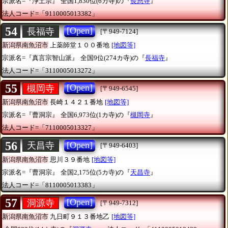
宗派名=『浄土宗』
全国1,830位(6カ寺)の『
長恩寺
』
法人コード=「9110005013382」
54
[Open]
長福寺
[〒949-7124]
新潟県南魚沼市
上薬師堂１００番地
[地図等]
宗派名=『真言宗智山派』
全国9位(274カ寺)の『
長福寺
』
法人コード=「3110005013272」
55
[Open]
槻岡寺
[〒949-6545]
新潟県南魚沼市
長崎１４２１番地
[地図等]
宗派名=『曹洞宗』
全国6,973位(1カ寺)の『
槻岡寺
』
法人コード=「7110005013327」
56
[Open]
天昌寺
[〒949-6403]
新潟県南魚沼市
思川３９番地
[地図等]
宗派名=『曹洞宗』
全国2,175位(5カ寺)の『
天昌寺
』
法人コード=「8110005013383」
57
[Open]
洞源寺
[〒949-7312]
新潟県南魚沼市
九日町９１３番地乙
[地図等]