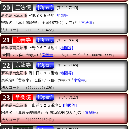
20
[Open]
三法院
[〒949-7245]
新潟県南魚沼市
穴地３０５番地
[地図等]
宗派名=『本山修験宗』
全国6,973位(1カ寺)の『
三法院
』
法人コード=「2110005013422」
21
[Open]
宗善寺
[〒949-6373]
新潟県南魚沼市
上野２６７番地１
[地図等]
全国1,292位(9カ寺)の『
宗善寺
』
法人コード=「3110005013339」
22
[Open]
宗龍寺
[〒949-7145]
新潟県南魚沼市
四十日３９６番地
[地図等]
宗派名=『曹洞宗』
全国1,429位(8カ寺)の『
宗龍寺
』
法人コード=「8110005013268」
23
[Open]
常樂院
[〒949-7127]
新潟県南魚沼市
下出浦３２５番地１
[地図等]
宗派名=『真言宗醍醐派』
全国1,830位(6カ寺)の『
常樂院
』
法人コード=「9110005013242」