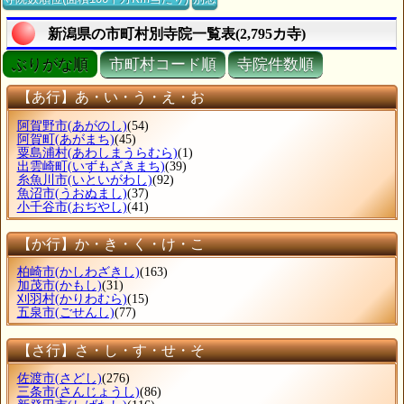
新潟県の市町村別寺院一覧表(2,795カ寺)
ぶりがな順
市町村コード順
寺院件数順
【あ行】あ・い・う・え・お
阿賀野市
(あがのし)
(54)
阿賀町
(あがまち)
(45)
粟島浦村
(あわしまうらむら)
(1)
出雲崎町
(いずもざきまち)
(39)
糸魚川市
(いといがわし)
(92)
魚沼市
(うおぬまし)
(37)
小千谷市
(おぢやし)
(41)
【か行】か・き・く・け・こ
柏崎市
(かしわざきし)
(163)
加茂市
(かもし)
(31)
刈羽村
(かりわむら)
(15)
五泉市
(ごせんし)
(77)
【さ行】さ・し・す・せ・そ
佐渡市
(さどし)
(276)
三条市
(さんじょうし)
(86)