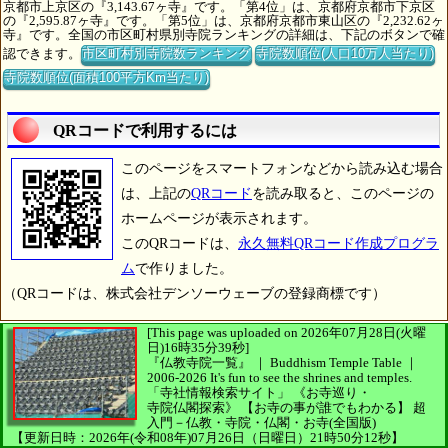
京都市上京区の『3,143.67ヶ寺』です。「第4位」は、京都府京都市下京区
の『2,595.87ヶ寺』です。「第5位」は、京都府京都市東山区の『2,232.62ヶ
寺』です。全国の市区町村県別寺院ランキングの詳細は、下記のボタンで確
認できます。
市区町村別寺院数ランキング
寺院数順位(人口10万人当たり)
寺院数順位(面積100平方Km当たり)
QRコードで利用するには
このページをスマートフォンなどから読み込む場合
は、上記の
QRコード
を読み取ると、このページの
ホームページが表示されます。
このQRコードは、
永久無料QRコード作成プログラ
ム
で作りました。
（QRコードは、株式会社デンソーウェーブの登録商標です）
[This page was uploaded on 2026年07月28日(火曜
日)16時35分39秒]
『仏教寺院一覧』 ｜ Buddhism Temple Table
｜
2006-2026
It's fun to see
the shrines and temples.
「寺社情報検索サイト」
《お寺巡り・
寺院仏閣探索》
【お寺の事が誰でもわかる】
超
入門－仏教・寺院・仏閣・お寺(全国版)
【更新日時：2026年(令和08年)07月26日（日曜日）21時50分12秒】