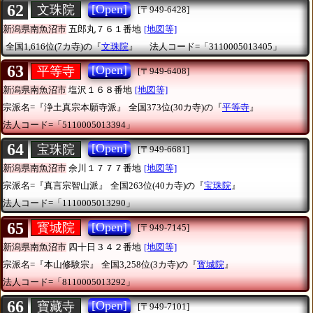
62
[Open]
文珠院
[〒949-6428]
新潟県南魚沼市
五郎丸７６１番地
[地図等]
全国1,616位(7カ寺)の『
文珠院
』
法人コード=「3110005013405」
63
[Open]
平等寺
[〒949-6408]
新潟県南魚沼市
塩沢１６８番地
[地図等]
宗派名=『浄土真宗本願寺派』
全国373位(30カ寺)の『
平等寺
』
法人コード=「5110005013394」
64
[Open]
宝珠院
[〒949-6681]
新潟県南魚沼市
余川１７７７番地
[地図等]
宗派名=『真言宗智山派』
全国263位(40カ寺)の『
宝珠院
』
法人コード=「1110005013290」
65
[Open]
寳城院
[〒949-7145]
新潟県南魚沼市
四十日３４２番地
[地図等]
宗派名=『本山修験宗』
全国3,258位(3カ寺)の『
寳城院
』
法人コード=「8110005013292」
66
[Open]
寶藏寺
[〒949-7101]