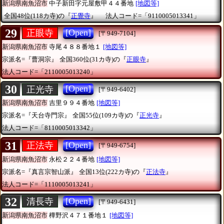
新潟県南魚沼市
中子新田字元屋敷甲４４番地
[地図等]
全国48位(118カ寺)の『
正覺寺
』
法人コード=「9110005013341」
29
[Open]
正眼寺
[〒949-7104]
新潟県南魚沼市
寺尾４８８番地１
[地図等]
宗派名=『曹洞宗』
全国360位(31カ寺)の『
正眼寺
』
法人コード=「2110005013240」
30
[Open]
正光寺
[〒949-6402]
新潟県南魚沼市
吉里９９４番地
[地図等]
宗派名=『天台寺門宗』
全国55位(109カ寺)の『
正光寺
』
法人コード=「8110005013342」
31
[Open]
正法寺
[〒949-6754]
新潟県南魚沼市
永松２２４番地
[地図等]
宗派名=『真言宗智山派』
全国13位(222カ寺)の『
正法寺
』
法人コード=「1110005013241」
32
[Open]
清長寺
[〒949-6431]
新潟県南魚沼市
樺野沢４７１番地１
[地図等]