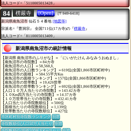
法人コード=「5110005013428」
84
[Open]
楞嚴寺
[〒949-6418]
新潟県南魚沼市
仙石５４番地
[地図等]
宗派名=『曹洞宗』
全国711位(17カ寺)の『
楞嚴寺
』
法人コード=「8110005013409」
新潟県南魚沼市の統計情報
【新潟県 南魚沼市のふりがな】＝「にいがたけん みなみうおぬまし」
【南魚沼市の寺院数】＝84カ寺
【南魚沼市の人口】＝58,568人
【南魚沼市の人口数ランキング】＝619位(全国1,866市区町村中)
【南魚沼市の面積】＝584.55平方Km
【南魚沼市の面積ランキング】＝157位(全国1,866市区町村中)
【南魚沼市の世帯数】＝19,426世帯
【南魚沼市の世帯数ランキング】＝692位(全国1,866市区町村中)
【人口１０万人当たりの寺院数】＝143.42カ寺
【１０Km四方当たりの寺院数】＝14.37カ寺
【１０万世帯当たりの寺院数】＝432.41カ寺
【人口当たりの寺院数順位】＝506位
【面積当たりの寺院数順位】＝1,139位
【世帯数当たりの寺院数順位】＝427位
市区町村別寺院数ランキング
別窓
寺院数順位(人口10万人当たり)
別窓
寺院数順位(面積100平方Km当たり)
別窓