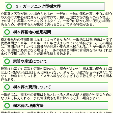
３）ガーデニング型樹木葬
公園型と区別が難しい場合もあるが、一般的に土地の価格が高い東京の都心
や大都市の中心部に見られる樹木葬で、狭い土地に季節の折々の花を植え、
その近くに埋葬スペースを設けるタイプ。一般的に駅から近い便利な場所に
あるため、参拝する人が気軽に訪れることができる特徴がある。
樹木葬墓地の使用期間
樹木葬墓地の使用期間は墓地によって異なるが、一般的には管理費は不要で
使用期間は１０年、２０年、３０年と決まられている場合が多い。その場合
は、期間が終了した後は遺骨が合同墓や集合墓へ移されることが一般的であ
る。管理費が必要となる場合は、一般のお墓と同様に管理費を払い続ければ
永代で使用し続けることが出来る所も多数ある。
宗旨や宗派について
最近はお墓でも宗旨や宗派が問われない場合が多いが、樹木葬の場合はお墓
以上に宗旨や宗派はほとんど問われない。さらに、仏教の宗旨や宗派だけで
なく、神道やキリスト教、イスラム教などさまざまな宗教を受け入れる樹木
葬もある。
樹木葬の費用について
一般的には、樹木葬の費用はお墓と比べると墓石の購入費用が不要なためか
なり安く抑えられる。また管理費もお墓に比べると安い場合が多い。
樹木葬の埋葬方法