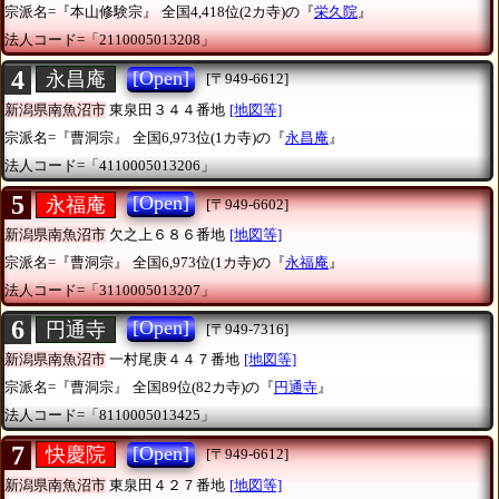
宗派名=『本山修験宗』
全国4,418位(2カ寺)の『
栄久院
』
法人コード=「2110005013208」
4
[Open]
永昌庵
[〒949-6612]
新潟県南魚沼市
東泉田３４４番地
[地図等]
宗派名=『曹洞宗』
全国6,973位(1カ寺)の『
永昌庵
』
法人コード=「4110005013206」
5
[Open]
永福庵
[〒949-6602]
新潟県南魚沼市
欠之上６８６番地
[地図等]
宗派名=『曹洞宗』
全国6,973位(1カ寺)の『
永福庵
』
法人コード=「3110005013207」
6
[Open]
円通寺
[〒949-7316]
新潟県南魚沼市
一村尾庚４４７番地
[地図等]
宗派名=『曹洞宗』
全国89位(82カ寺)の『
円通寺
』
法人コード=「8110005013425」
7
[Open]
快慶院
[〒949-6612]
新潟県南魚沼市
東泉田４２７番地
[地図等]