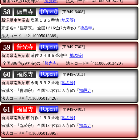
全国833位(14カ寺)の『
洞源寺
』
法人コード=「4110005013429」
58
[Open]
德昌寺
[〒949-6408]
新潟県南魚沼市
塩沢１８５番地
[地図等]
宗派名=『臨済宗』
全国1,616位(7カ寺)の『
德昌寺
』
法人コード=「2110005013389」
59
[Open]
普光寺
[〒949-7302]
新潟県南魚沼市
浦佐２４９５番地甲
[地図等]
全国386位(29カ寺)の『
普光寺
』
法人コード=「4110005013420」
60
[Open]
福嚴寺
[〒949-7313]
新潟県南魚沼市
今町５３２番地
[地図等]
宗派名=『曹洞宗』
全国792位(15カ寺)の『
福嚴寺
』
法人コード=「7110005013426」
61
[Open]
福昌寺
[〒949-6405]
新潟県南魚沼市
竹俣１５９番地
[地図等]
宗派名=『臨済宗』
全国184位(52カ寺)の『
福昌寺
』
法人コード=「4110005013395」