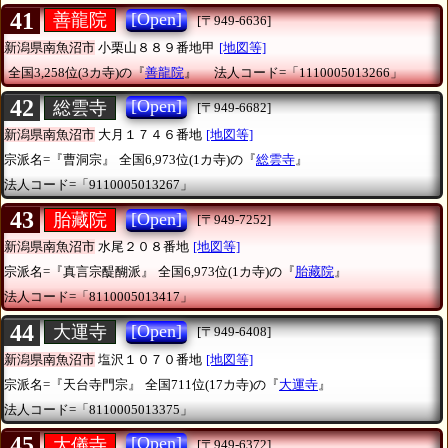
41
[Open]
善龍院
[〒949-6636]
新潟県南魚沼市
小栗山８８９番地甲
[地図等]
全国3,258位(3カ寺)の『
善龍院
』
法人コード=「1110005013266」
42
[Open]
総雲寺
[〒949-6682]
新潟県南魚沼市
大月１７４６番地
[地図等]
宗派名=『曹洞宗』
全国6,973位(1カ寺)の『
総雲寺
』
法人コード=「9110005013267」
43
[Open]
胎藏院
[〒949-7252]
新潟県南魚沼市
水尾２０８番地
[地図等]
宗派名=『真言宗醍醐派』
全国6,973位(1カ寺)の『
胎藏院
』
法人コード=「8110005013417」
44
[Open]
大運寺
[〒949-6408]
新潟県南魚沼市
塩沢１０７０番地
[地図等]
宗派名=『天台寺門宗』
全国711位(17カ寺)の『
大運寺
』
法人コード=「8110005013375」
45
[Open]
大儀寺
[〒949-6372]