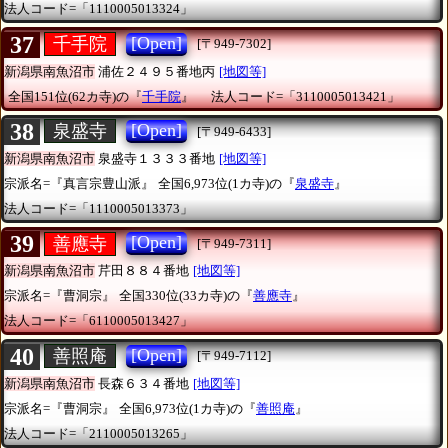
法人コード=「1110005013324」
37
[Open]
千手院
[〒949-7302]
新潟県南魚沼市
浦佐２４９５番地丙
[地図等]
全国151位(62カ寺)の『
千手院
』
法人コード=「3110005013421」
38
[Open]
泉盛寺
[〒949-6433]
新潟県南魚沼市
泉盛寺１３３３番地
[地図等]
宗派名=『真言宗豊山派』
全国6,973位(1カ寺)の『
泉盛寺
』
法人コード=「1110005013373」
39
[Open]
善應寺
[〒949-7311]
新潟県南魚沼市
芹田８８４番地
[地図等]
宗派名=『曹洞宗』
全国330位(33カ寺)の『
善應寺
』
法人コード=「6110005013427」
40
[Open]
善照庵
[〒949-7112]
新潟県南魚沼市
長森６３４番地
[地図等]
宗派名=『曹洞宗』
全国6,973位(1カ寺)の『
善照庵
』
法人コード=「2110005013265」