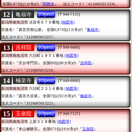
全国6,973位(1カ寺)の『
関興寺
』
法人コード=「4110005013338」
12
[Open]
亀福寺
[〒949-7133]
新潟県南魚沼市
法音寺６７９番地
[地図等]
宗派名=『真言宗智山派』
全国6,973位(1カ寺)の『
亀福寺
』
法人コード=「1110005013217」
13
[Open]
吉祥院
[〒949-6680]
新潟県南魚沼市
六日町１９５１番地
[地図等]
宗派名=『天台寺門宗』
全国69位(96カ寺)の『
吉祥院
』
法人コード=「2110005013216」
14
[Open]
極楽寺
[〒949-6680]
新潟県南魚沼市
六日町２３１６番地
[地図等]
宗派名=『真宗大谷派』
全国7位(292カ寺)の『
極楽寺
』
法人コード=「3110005013223」
15
[Open]
玉泉院
[〒949-7137]
新潟県南魚沼市
上原３１８番地
[地図等]
宗派名=『本山修験宗』
全国671位(18カ寺)の『
玉泉院
』