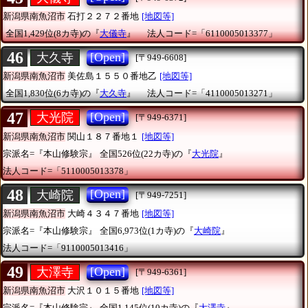
新潟県南魚沼市
石打２２７２番地
[地図等]
全国1,429位(8カ寺)の『
大儀寺
』
法人コード=「6110005013377」
46
[Open]
大久寺
[〒949-6608]
新潟県南魚沼市
美佐島１５５０番地乙
[地図等]
全国1,830位(6カ寺)の『
大久寺
』
法人コード=「4110005013271」
47
[Open]
大光院
[〒949-6371]
新潟県南魚沼市
関山１８７番地１
[地図等]
宗派名=『本山修験宗』
全国526位(22カ寺)の『
大光院
』
法人コード=「5110005013378」
48
[Open]
大崎院
[〒949-7251]
新潟県南魚沼市
大崎４３４７番地
[地図等]
宗派名=『本山修験宗』
全国6,973位(1カ寺)の『
大崎院
』
法人コード=「9110005013416」
49
[Open]
大澤寺
[〒949-6361]
新潟県南魚沼市
大沢１０１５番地
[地図等]
宗派名=『本山修験宗』
全国1,145位(10カ寺)の『
大澤寺
』