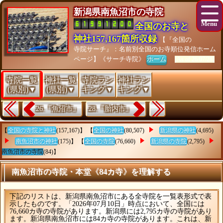
新潟県南魚沼市の寺院
全国のお寺と
神社157,167箇所収録
【『全国の
寺院サーチ』：名前別全国のお寺順位発信ホーム
ページ】《サーチ寺院》
ホーム
[As of 26/07/28]
寺院一覧
神社一覧
寺院ラン
神社ラン
(県別)▼
(県別)▼
キング▼
キング▼
26.『魚沼市』
28.『胎内市』
【
全国の寺院と神社
(157,167)】 【
全国の神社
(80,507)
新潟県の神社
(4,695)
南魚沼市の神社
(175)】 【
全国の寺院
(76,660)
新潟県の寺院
(2,795)
南魚沼市の寺院
(84)】
南魚沼市の寺院・本堂《84カ寺》を理解する
下記のリストは、新潟県南魚沼市にある全寺院を一覧表形式で表
示したものです。「2026年07月10日」時点において、全国には
76,660カ寺の寺院があります。新潟県には2,795カ寺の寺院があり
ます。新潟県南魚沼市には84カ寺の寺院があります。これは、新