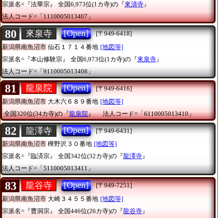
宗派名=『法華宗』
全国6,973位(1カ寺)の『
來清寺
』
法人コード=「1110005013407」
80
[Open]
來泉寺
[〒949-6418]
新潟県南魚沼市
仙石１７１４番地
[地図等]
宗派名=『本山修験宗』
全国6,973位(1カ寺)の『
來泉寺
』
法人コード=「9110005013408」
81
[Open]
龍泉院
[〒949-6416]
新潟県南魚沼市
大木六６８９番地
[地図等]
全国320位(34カ寺)の『
龍泉院
』
法人コード=「6110005013410」
82
[Open]
龍澤寺
[〒949-6431]
新潟県南魚沼市
樺野沢３０番地
[地図等]
宗派名=『臨済宗』
全国342位(32カ寺)の『
龍澤寺
』
法人コード=「5110005013411」
83
[Open]
龍谷寺
[〒949-7251]
新潟県南魚沼市
大崎３４５５番地
[地図等]
宗派名=『曹洞宗』
全国446位(26カ寺)の『
龍谷寺
』