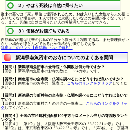
２）やはり死後は自然に帰りたい
従来の墓では「家」単位に埋葬されるため、お嫁入りした女性から夫の墓に
入りたくない場合や、１人で静かに永眠したいなどの希望が多くなってい
る。また、死後は自然に帰りたい人の希望満たすことができる。
３）価格がお値打ちである
自然葬の相場は従来のお墓の半分から数分の１程度で済み、また管理費がい
らない場合がほとんどであるため価格がお値打ちである。
詳細はこのリンク【自然葬について知る】
新潟県南魚沼市のお寺についてのよくある質問
【質問1】新潟県南魚沼市の全寺院・仏閣数は何カ寺ですか？
【回答1】新潟県南魚沼市のお寺の数は、「84カ寺」です。
【質問2】南魚沼市の全寺院・仏閣を調べるにはどうすれば良いですか？
【回答2】南魚沼市のお寺の一覧表は、
こちらのリンクをクリック
してくだ
さい。
【質問3】新潟県の市町村毎の全寺院・仏閣を調べるにはどうすれば良いで
すか？
【回答3】新潟県の市町村ごとのお寺の一覧表は、
こちらのリンクをクリッ
ク
してください。
【質問４】全国の市区町村別面積100平方キロメートル当りの寺院数ランキ
ングは？
【回答４】「第1位」は、大阪府大阪市天王寺区の『3,822.31ヶ寺』です。
「第2位」は、東京都台東区の『3,422.35ヶ寺』です。「第3位」は、京都府