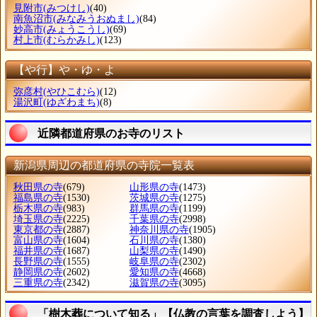
見附市
(みつけし)
(40)
南魚沼市
(みなみうおぬまし)
(84)
妙高市
(みょうこうし)
(69)
村上市
(むらかみし)
(123)
【や行】や・ゆ・よ
弥彦村
(やひこむら)
(12)
湯沢町
(ゆざわまち)
(8)
近隣都道府県のお寺のリスト
新潟県周辺の都道府県の寺院一覧表
秋田県の寺
(679)
山形県の寺
(1473)
福島県の寺
(1530)
茨城県の寺
(1275)
栃木県の寺
(983)
群馬県の寺
(1199)
埼玉県の寺
(2225)
千葉県の寺
(2998)
東京都の寺
(2887)
神奈川県の寺
(1905)
富山県の寺
(1604)
石川県の寺
(1380)
福井県の寺
(1687)
山梨県の寺
(1490)
長野県の寺
(1555)
岐阜県の寺
(2302)
静岡県の寺
(2602)
愛知県の寺
(4668)
三重県の寺
(2342)
滋賀県の寺
(3095)
「樹木葬について知る」【仏教の言葉を調査しよう】