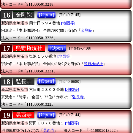
法人コード=「9110005013218」
16
[Open]
金剛院
[〒949-7145]
新潟県南魚沼市
四十日５９４番地
[地図等]
宗派名=『本山修験宗』
全国79位(88カ寺)の『
金剛院
』
法人コード=「9110005013226」
17
[Open]
熊野権現社
[〒949-6408]
新潟県南魚沼市
塩沢１５６番地
[地図等]
宗派名=『本山修験宗』
全国4,418位(2カ寺)の『
熊野権現社
』
法人コード=「2110005013331」
18
[Open]
弘長寺
[〒949-6680]
新潟県南魚沼市
六日町２３０３番地
[地図等]
宗派名=『時宗』
全国2,175位(5カ寺)の『
弘長寺
』
法人コード=「1110005013225」
19
[Open]
晃西寺
[〒949-7144]
新潟県南魚沼市
野田１０７６番地１
[地図等]
全国6,973位(1カ寺)の『
晃西寺
』
法人コード=「4110005013222」