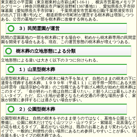
東京都立小平霊園（東京都東村山市萩山町1-16-1）、横浜市営墓地メモリア
ルグリーン（神奈川県横浜市戸塚区俣野町1367番地1）、愛知県長久手市卯
塚墓園（愛知県長久手市卯塚）、千葉県浦安市営墓地公園(千葉県浦安市日
の出八丁目1番1号)など、都道府県や市町村が運営する樹木葬は増加しつつ
ある。公営の墓地の一部を樹木葬に改修する例もある。
３）民間霊園が運営
民間の霊園墓地の一部を樹木葬にする場合や、初めから樹木葬専用の民間霊
園を開発する場合もある。現在、この運営形態の樹木葬が増えつつある。
樹木葬の立地形態による分類
立地形態による違いは大きく以下の３つに分けられる。
１）山里型樹木葬
山里型樹木葬は、山や里の樹木に極力手を加えず、自然のままの樹木の下に
遺骨を埋葬する樹木葬。１９９９年（平成１１）に岩手県一関市にある大慈
山祥雲寺（臨済宗妙心寺派）のご住職である千坂げん峰氏が始めた樹木葬は
このタイプ。「命が終わった後は自然に還りたい」と願う人には最もふさわ
しいタイプ。ただ、広い土地が必要となるため交通の不便な場所が多く、家
族が頻繁に参拝するには適さない場合が多い。
２）公園型樹木葬
公園型樹木葬は、自然の樹木をそのまま使うのではなく、墓地を公園として
整備し、公園に樹木だけでなく山ツツジ・山ドウダン・紫陽花・花菖蒲など
の花を植えるタイプ。墓石がない以外は、既存のお墓とあまり変わらないタ
イプで、一般的に利便性の良い場所にあるため参拝しやすいことが多い。現
在最も多いタイプの樹木葬である。