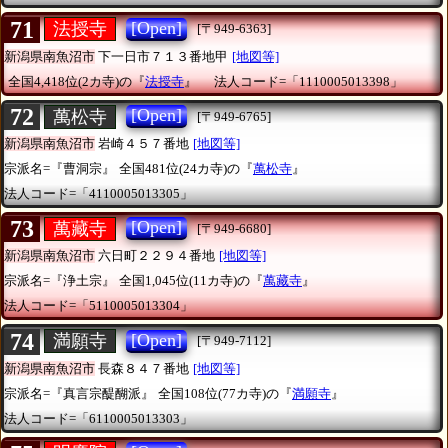
71
[Open]
法授寺
[〒949-6363]
新潟県南魚沼市
下一日市７１３番地甲
[地図等]
全国4,418位(2カ寺)の『
法授寺
』
法人コード=「1110005013398」
72
[Open]
萬松寺
[〒949-6765]
新潟県南魚沼市
岩崎４５７番地
[地図等]
宗派名=『曹洞宗』
全国481位(24カ寺)の『
萬松寺
』
法人コード=「4110005013305」
73
[Open]
萬藏寺
[〒949-6680]
新潟県南魚沼市
六日町２２９４番地
[地図等]
宗派名=『浄土宗』
全国1,045位(11カ寺)の『
萬藏寺
』
法人コード=「5110005013304」
74
[Open]
満願寺
[〒949-7112]
新潟県南魚沼市
長森８４７番地
[地図等]
宗派名=『真言宗醍醐派』
全国108位(77カ寺)の『
満願寺
』
法人コード=「6110005013303」