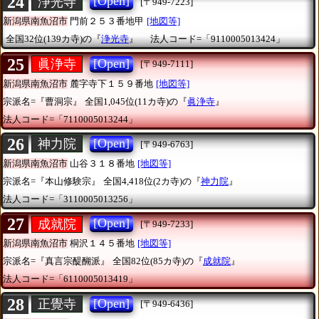
24
[Open]
浄光寺
[〒949-7223]
新潟県南魚沼市
門前２５３番地甲
[地図等]
全国32位(139カ寺)の『
浄光寺
』
法人コード=「9110005013424」
25
[Open]
眞浄寺
[〒949-7111]
新潟県南魚沼市
麓字寺下１５９番地
[地図等]
宗派名=『曹洞宗』
全国1,045位(11カ寺)の『
眞浄寺
』
法人コード=「7110005013244」
26
[Open]
神力院
[〒949-6763]
新潟県南魚沼市
山谷３１８番地
[地図等]
宗派名=『本山修験宗』
全国4,418位(2カ寺)の『
神力院
』
法人コード=「3110005013256」
27
[Open]
成就院
[〒949-7233]
新潟県南魚沼市
桐沢１４５番地
[地図等]
宗派名=『真言宗醍醐派』
全国82位(85カ寺)の『
成就院
』
法人コード=「6110005013419」
28
[Open]
正覺寺
[〒949-6436]