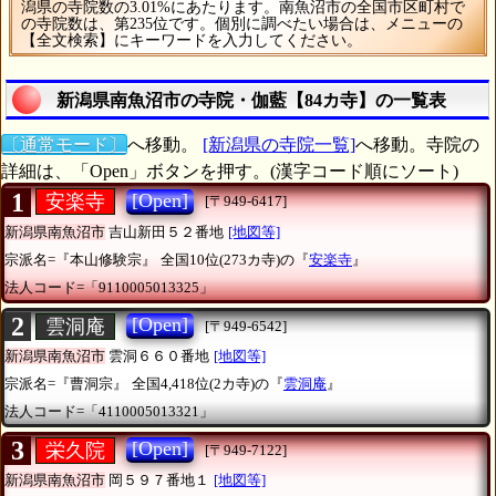
潟県の寺院数の3.01%にあたります。南魚沼市の全国市区町村で
の寺院数は、第235位です。個別に調べたい場合は、メニューの
【全文検索】にキーワードを入力してください。
新潟県南魚沼市の寺院・伽藍【84カ寺】の一覧表
〔通常モード〕
へ移動。
[新潟県の寺院一覧]
へ移動。寺院の
詳細は、「Open」ボタンを押す。(漢字コード順にソート)
1
[Open]
安楽寺
[〒949-6417]
新潟県南魚沼市
吉山新田５２番地
[地図等]
宗派名=『本山修験宗』
全国10位(273カ寺)の『
安楽寺
』
法人コード=「9110005013325」
2
[Open]
雲洞庵
[〒949-6542]
新潟県南魚沼市
雲洞６６０番地
[地図等]
宗派名=『曹洞宗』
全国4,418位(2カ寺)の『
雲洞庵
』
法人コード=「4110005013321」
3
[Open]
栄久院
[〒949-7122]
新潟県南魚沼市
岡５９７番地１
[地図等]