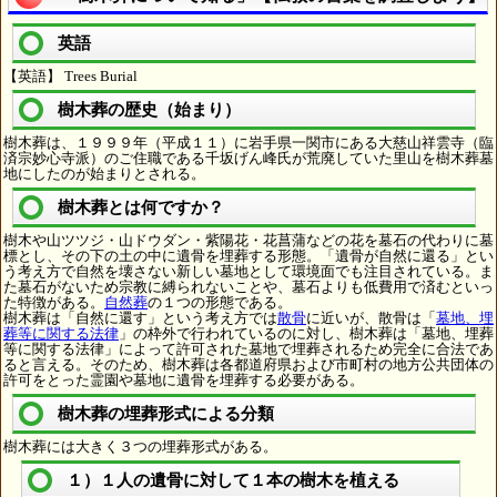
英語
【英語】 Trees Burial
樹木葬の歴史（始まり）
樹木葬は、１９９９年（平成１１）に岩手県一関市にある大慈山祥雲寺（臨
済宗妙心寺派）のご住職である千坂げん峰氏が荒廃していた里山を樹木葬墓
地にしたのが始まりとされる。
樹木葬とは何ですか？
樹木や山ツツジ・山ドウダン・紫陽花・花菖蒲などの花を墓石の代わりに墓
標とし、その下の土の中に遺骨を埋葬する形態。「遺骨が自然に還る」とい
う考え方で自然を壊さない新しい墓地として環境面でも注目されている。ま
た墓石がないため宗教に縛られないことや、墓石よりも低費用で済むといっ
た特徴がある。
自然葬
の１つの形態である。
樹木葬は「自然に還す」という考え方では
散骨
に近いが、散骨は「
墓地、埋
葬等に関する法律
」の枠外で行われているのに対し、樹木葬は「墓地、埋葬
等に関する法律」によって許可された墓地で埋葬されるため完全に合法であ
ると言える。そのため、樹木葬は各都道府県および市町村の地方公共団体の
許可をとった霊園や墓地に遺骨を埋葬する必要がある。
樹木葬の埋葬形式による分類
樹木葬には大きく３つの埋葬形式がある。
１）１人の遺骨に対して１本の樹木を植える