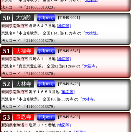
法人コード=「2110005013323」
50
[Open]
大徳院
[〒949-6601]
新潟県南魚沼市
君帰５４７番地
[地図等]
宗派名=『本山修験宗』
全国1,145位(10カ寺)の『
大徳院
』
法人コード=「5110005013270」
51
[Open]
大福寺
[〒949-6545]
新潟県南魚沼市
長崎８１１番地
[地図等]
宗派名=『真言宗豊山派』
全国92位(81カ寺)の『
大福寺
』
法人コード=「7110005013376」
52
[Open]
大林寺
[〒949-6423]
新潟県南魚沼市
舞子１６８９番地
[地図等]
宗派名=『本山修験宗』
全国160位(58カ寺)の『
大林寺
』
法人コード=「4110005013379」
53
[Open]
長恩寺
[〒949-6408]
新潟県南魚沼市
塩沢３７１番地
[地図等]