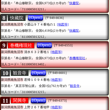
宗派名=『本山修験宗』
全国6,973位(1カ寺)の『
快慶院
』
法人コード=「7110005013211」
8
[Open]
快藏院
[〒949-6636]
新潟県南魚沼市
小栗山９７４番地の１
[地図等]
宗派名=『本山修験宗』
全国4,418位(2カ寺)の『
快藏院
』
法人コード=「6110005013212」
9
[Open]
巻機権現社
[〒949-6553]
新潟県南魚沼市
清水６３２番地１
[地図等]
宗派名=『本山修験宗』
全国6,973位(1カ寺)の『
巻機権現社
』
法人コード=「6110005013402」
10
[Open]
観音寺
[〒949-6601]
新潟県南魚沼市
君帰１０９４番地
[地図等]
宗派名=『真言宗智山派』
全国1位(762カ寺)の『
観音寺
』
法人コード=「3110005013215」
11
[Open]
関興寺
[〒949-6373]
新潟県南魚沼市
上野２６７番地甲
[地図等]