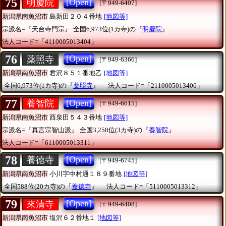
75
[Open]
明慶院
[〒949-6407]
新潟県南魚沼市
島新田２０４番地
[地図等]
宗派名=『天台寺門宗』
全国6,973位(1カ寺)の『
明慶院
』
法人コード=「4110005013404」
76
[Open]
薬照寺
[〒949-6366]
新潟県南魚沼市
君沢８５１番地乙
[地図等]
全国6,973位(1カ寺)の『
薬照寺
』
法人コード=「2110005013406」
77
[Open]
養智院
[〒949-6615]
新潟県南魚沼市
西泉田５４３番地
[地図等]
宗派名=『真言宗智山派』
全国3,258位(3カ寺)の『
養智院
』
法人コード=「6110005013311」
78
[Open]
養徳寺
[〒949-6745]
新潟県南魚沼市
小川字中村通１８９番地
[地図等]
全国588位(20カ寺)の『
養徳寺
』
法人コード=「5110005013312」
79
[Open]
來清寺
[〒949-6408]
新潟県南魚沼市
塩沢６２番地１
[地図等]