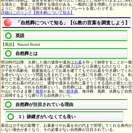
樹木葬の埋葬は、遺骨を骨壷から取り出して紙などに包みそのまま土に埋め
る場合と、骨壷ごと埋葬する場合がある。一般的に誰を埋葬したかがわかる
ように、埋葬した場所に樹木を植えたりプレートを置いたりする。
詳細はこのリンク【樹木葬について知る】
「自然葬について知る」【仏教の言葉を調査しよう】
英語
【英語】 Natural Burial
自然葬とは
明治時代以降、火葬した後の遺骨や遺灰は
お墓
を作って納骨することが一般
的であった。しかし現代では、お墓の購入はかなり高価なものとなり、また
少子化や高齢化、核家族化などでお墓を建ててもそのお墓を引き継いでくれ
る者がいないという問題も生まれている。また仮に引き継いでくれても、転
勤などで遠方のためお墓を建てても管理できないという問題も生じている。
そのためお墓の代わりに、遺骨や遺灰を自然に還そうとする流れが新たに出
来つつある。それを自然葬という。自然葬には、遺骨を粉末状にして海や空
や山にそのまま撒く
散骨
がある。他に
樹木葬
、海洋葬、風葬、水葬など自然
に回帰するような葬り方も自然葬という。
自然葬が注目されている理由
１）跡継ぎがいなくても良い
最近は少子化の影響で、お墓参りやお墓を次の代まで管理してくれる身内が
いない場合が多くなり、その必要がない自然葬が注目されている。