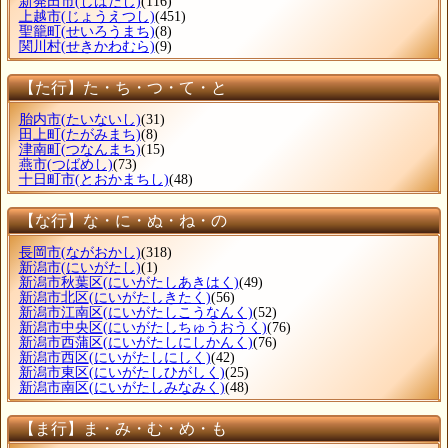
新発田市
(しばたし)
(116)
上越市
(じょうえつし)
(451)
聖籠町
(せいろうまち)
(8)
関川村
(せきかわむら)
(9)
【た行】た・ち・つ・て・と
胎内市
(たいないし)
(31)
田上町
(たがみまち)
(8)
津南町
(つなんまち)
(15)
燕市
(つばめし)
(73)
十日町市
(とおかまちし)
(48)
【な行】な・に・ぬ・ね・の
長岡市
(ながおかし)
(318)
新潟市
(にいがたし)
(1)
新潟市秋葉区
(にいがたしあきはく)
(49)
新潟市北区
(にいがたしきたく)
(56)
新潟市江南区
(にいがたしこうなんく)
(52)
新潟市中央区
(にいがたしちゅうおうく)
(76)
新潟市西蒲区
(にいがたしにしかんく)
(76)
新潟市西区
(にいがたしにしく)
(42)
新潟市東区
(にいがたしひがしく)
(25)
新潟市南区
(にいがたしみなみく)
(48)
【ま行】ま・み・む・め・も