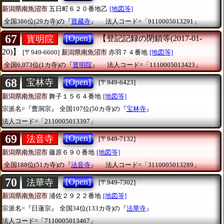
新潟県南魚沼市
五日町６２０番地乙
[地図等]
全国386位(29カ寺)の『
寶藏寺
』
法人コード=「9110005013291」
67
[Open]
寳明院
【登記記録の閉鎖等(2017-01-
20)】
[〒949-6600]
新潟県南魚沼市
赤羽７４番地
[地図等]
全国6,973位(1カ寺)の『
寳明院
』
法人コード=「1110005013423」
68
[Open]
宝林寺
[〒949-6423]
新潟県南魚沼市
舞子１５６４番地
[地図等]
宗派名=『曹洞宗』
全国197位(50カ寺)の『
宝林寺
』
法人コード=「2110005013397」
69
[Open]
法音寺
[〒949-7132]
新潟県南魚沼市
藤原６９０番地
[地図等]
全国188位(51カ寺)の『
法音寺
』
法人コード=「3110005013289」
70
[Open]
法華寺
[〒949-7302]
新潟県南魚沼市
浦佐２９２２番地
[地図等]
宗派名=『日蓮宗』
全国34位(133カ寺)の『
法華寺
』
法人コード=「7110005013467」