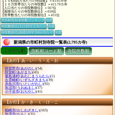
【１０Km四方当たりの寺院数】＝43.05カ寺
【１０万世帯当たりの寺院数】＝413.79カ寺
【人口当たりの寺院数順位】＝567位
【面積当たりの寺院数順位】＝659位
【世帯数当たりの寺院数順位】＝451位
市区町村別寺院数ランキング
別窓
寺院数順位(人口10万人当たり)
別窓
寺院数順位(面積100平方Km当たり)
別窓
新潟県の市町村別寺院一覧表(2,795カ寺)
ぶりがな順
市町村コード順
寺院件数順
【あ行】あ・い・う・え・お
阿賀野市
(あがのし)
(54)
阿賀町
(あがまち)
(45)
粟島浦村
(あわしまうらむら)
(1)
出雲崎町
(いずもざきまち)
(39)
糸魚川市
(いといがわし)
(92)
魚沼市
(うおぬまし)
(37)
小千谷市
(おぢやし)
(41)
【か行】か・き・く・け・こ
柏崎市
(かしわざきし)
(163)
加茂市
(かもし)
(31)