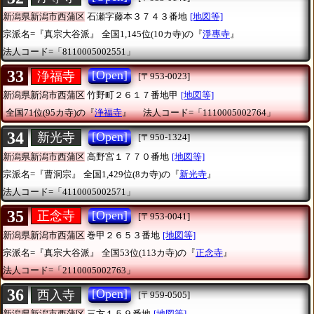
新潟県新潟市西蒲区
石瀬字藤本３７４３番地
[地図等]
宗派名=『真宗大谷派』
全国1,145位(10カ寺)の『
淨專寺
』
法人コード=「8110005002551」
33
[Open]
浄福寺
[〒953-0023]
新潟県新潟市西蒲区
竹野町２６１７番地甲
[地図等]
全国71位(95カ寺)の『
浄福寺
』
法人コード=「1110005002764」
34
[Open]
新光寺
[〒950-1324]
新潟県新潟市西蒲区
高野宮１７７０番地
[地図等]
宗派名=『曹洞宗』
全国1,429位(8カ寺)の『
新光寺
』
法人コード=「4110005002571」
35
[Open]
正念寺
[〒953-0041]
新潟県新潟市西蒲区
巻甲２６５３番地
[地図等]
宗派名=『真宗大谷派』
全国53位(113カ寺)の『
正念寺
』
法人コード=「2110005002763」
36
[Open]
西入寺
[〒959-0505]
新潟県新潟市西蒲区
三方１５９番地
[地図等]