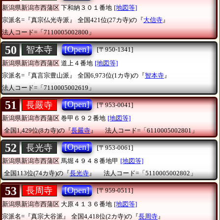
新潟県新潟市西蒲区
下和納３０１番地
[地図等]
宗派名=『真宗仏光寺派』
全国421位(27カ寺)の『
大信寺
』
法人コード=「7110005002800」
50
[Open]
智本寺
[〒950-1341]
新潟県新潟市西蒲区
道上４番地
[地図等]
宗派名=『真言宗豊山派』
全国6,973位(1カ寺)の『
智本寺
』
法人コード=「7110005002619」
51
[Open]
長嚴寺
[〒953-0041]
新潟県新潟市西蒲区
巻甲６９２番地
[地図等]
全国1,429位(8カ寺)の『
長嚴寺
』
法人コード=「6110005002801」
52
[Open]
長光寺
[〒953-0061]
新潟県新潟市西蒲区
馬堀４９４８番地甲
[地図等]
全国113位(74カ寺)の『
長光寺
』
法人コード=「5110005002802」
53
[Open]
長周寺
[〒959-0511]
新潟県新潟市西蒲区
大原４１３６番地
[地図等]
宗派名=『真宗大谷派』
全国4,418位(2カ寺)の『
長周寺
』