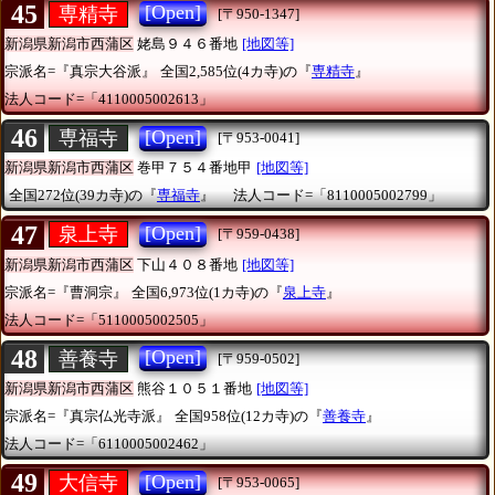
45
[Open]
専精寺
[〒950-1347]
新潟県新潟市西蒲区
姥島９４６番地
[地図等]
宗派名=『真宗大谷派』
全国2,585位(4カ寺)の『
専精寺
』
法人コード=「4110005002613」
46
[Open]
専福寺
[〒953-0041]
新潟県新潟市西蒲区
巻甲７５４番地甲
[地図等]
全国272位(39カ寺)の『
専福寺
』
法人コード=「8110005002799」
47
[Open]
泉上寺
[〒959-0438]
新潟県新潟市西蒲区
下山４０８番地
[地図等]
宗派名=『曹洞宗』
全国6,973位(1カ寺)の『
泉上寺
』
法人コード=「5110005002505」
48
[Open]
善養寺
[〒959-0502]
新潟県新潟市西蒲区
熊谷１０５１番地
[地図等]
宗派名=『真宗仏光寺派』
全国958位(12カ寺)の『
善養寺
』
法人コード=「6110005002462」
49
[Open]
大信寺
[〒953-0065]