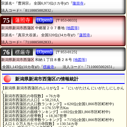
宗派名=『曹洞宗』
全国6,973位(1カ寺)の『
隆崇寺
』
法人コード=「8110005002832」
75
[Open]
蓮照寺
[〒953-0033]
新潟県新潟市西蒲区
中郷屋２０７番地
[地図等]
宗派名=『真宗大谷派』
全国320位(34カ寺)の『
蓮照寺
』
法人コード=「7110005002833」
76
[Open]
楞厳寺
[〒953-0125]
新潟県新潟市西蒲区
和納１丁目８番２８号
[地図等]
全国1,145位(10カ寺)の『
楞厳寺
』
法人コード=「7110005002651」
新潟県新潟市西蒲区の情報統計
【新潟県 新潟市西蒲区のふりがな】＝「にいがたけん にいがたしにしかん
く」
【新潟市西蒲区の寺院数】＝76カ寺
【新潟市西蒲区の人口】＝58,218人
【新潟市西蒲区の人口数ランキング】＝626位(全国1,866市区町村中)
【新潟市西蒲区の面積】＝176.55平方Km
【新潟市西蒲区の面積ランキング】＝692位(全国1,866市区町村中)
【新潟市西蒲区の世帯数】＝18,367世帯
【新潟市西蒲区の世帯数ランキング】＝715位(全国1,866市区町村中)
【人口１０万人当たりの寺院数】＝130.54カ寺