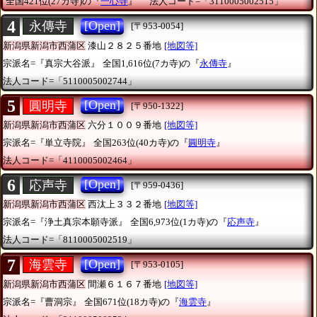
全国421位(27カ寺)の『
一心寺
』
法人コード=「3110005002515」
4
[Open]
永傳寺
[〒953-0054]
新潟県新潟市西蒲区
漆山２８２５番地
[地図等]
宗派名=『真宗大谷派』
全国1,616位(7カ寺)の『
永傳寺
』
法人コード=「5110005002744」
5
[Open]
圓明寺
[〒950-1322]
新潟県新潟市西蒲区
六分１００９番地
[地図等]
宗派名=『単立寺院』
全国263位(40カ寺)の『
圓明寺
』
法人コード=「4110005002464」
6
[Open]
応声寺
[〒959-0436]
新潟県新潟市西蒲区
西汰上３３２番地
[地図等]
宗派名=『浄土真宗本願寺派』
全国6,973位(1カ寺)の『
応声寺
』
法人コード=「8110005002519」
7
[Open]
海雲寺
[〒953-0105]
新潟県新潟市西蒲区
間瀬６１６７番地
[地図等]
宗派名=『曹洞宗』
全国671位(18カ寺)の『
海雲寺
』