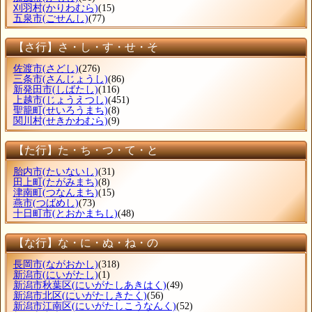
刈羽村
(かりわむら)
(15)
五泉市
(ごせんし)
(77)
【さ行】さ・し・す・せ・そ
佐渡市
(さどし)
(276)
三条市
(さんじょうし)
(86)
新発田市
(しばたし)
(116)
上越市
(じょうえつし)
(451)
聖籠町
(せいろうまち)
(8)
関川村
(せきかわむら)
(9)
【た行】た・ち・つ・て・と
胎内市
(たいないし)
(31)
田上町
(たがみまち)
(8)
津南町
(つなんまち)
(15)
燕市
(つばめし)
(73)
十日町市
(とおかまちし)
(48)
【な行】な・に・ぬ・ね・の
長岡市
(ながおかし)
(318)
新潟市
(にいがたし)
(1)
新潟市秋葉区
(にいがたしあきはく)
(49)
新潟市北区
(にいがたしきたく)
(56)
新潟市江南区
(にいがたしこうなんく)
(52)