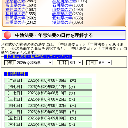
東京都の寺
(2887)
神奈川県の寺
(1905)
富山県の寺
(1604)
石川県の寺
(1380)
福井県の寺
(1687)
山梨県の寺
(1490)
長野県の寺
(1555)
岐阜県の寺
(2302)
静岡県の寺
(2602)
愛知県の寺
(4668)
三重県の寺
(2342)
滋賀県の寺
(3095)
中陰法要・年忌法要の日付を理解する
お葬式やご葬儀の後の法要には、「中陰法要日」と「年忌法要」がありま
す。下記の画面でご命日を選択すると、「中陰法要日」と「年忌法要」が自
動的に表示されます。
【ご命日の年月日を指定してください】
【年】
【月】
【日】
【中陰法要】