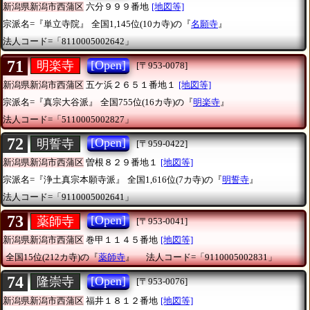
新潟県新潟市西蒲区
六分９９９番地
[地図等]
宗派名=『単立寺院』
全国1,145位(10カ寺)の『
名願寺
』
法人コード=「8110005002642」
71
[Open]
明楽寺
[〒953-0078]
新潟県新潟市西蒲区
五ケ浜２６５１番地１
[地図等]
宗派名=『真宗大谷派』
全国755位(16カ寺)の『
明楽寺
』
法人コード=「5110005002827」
72
[Open]
明誓寺
[〒959-0422]
新潟県新潟市西蒲区
曽根８２９番地１
[地図等]
宗派名=『浄土真宗本願寺派』
全国1,616位(7カ寺)の『
明誓寺
』
法人コード=「9110005002641」
73
[Open]
薬師寺
[〒953-0041]
新潟県新潟市西蒲区
巻甲１１４５番地
[地図等]
全国15位(212カ寺)の『
薬師寺
』
法人コード=「9110005002831」
74
[Open]
隆崇寺
[〒953-0076]
新潟県新潟市西蒲区
福井１８１２番地
[地図等]