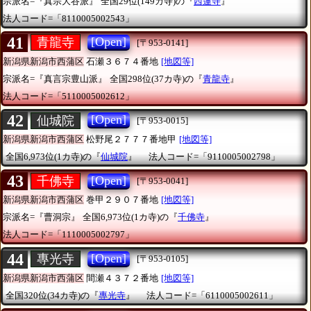
宗派名=『真宗大谷派』
全国29位(149カ寺)の『
西蓮寺
』
法人コード=「8110005002543」
41
[Open]
青龍寺
[〒953-0141]
新潟県新潟市西蒲区
石瀬３６７４番地
[地図等]
宗派名=『真言宗豊山派』
全国298位(37カ寺)の『
青龍寺
』
法人コード=「5110005002612」
42
[Open]
仙城院
[〒953-0015]
新潟県新潟市西蒲区
松野尾２７７７番地甲
[地図等]
全国6,973位(1カ寺)の『
仙城院
』
法人コード=「9110005002798」
43
[Open]
千佛寺
[〒953-0041]
新潟県新潟市西蒲区
巻甲２９０７番地
[地図等]
宗派名=『曹洞宗』
全国6,973位(1カ寺)の『
千佛寺
』
法人コード=「1110005002797」
44
[Open]
專光寺
[〒953-0105]
新潟県新潟市西蒲区
間瀬４３７２番地
[地図等]
全国320位(34カ寺)の『
專光寺
』
法人コード=「6110005002611」