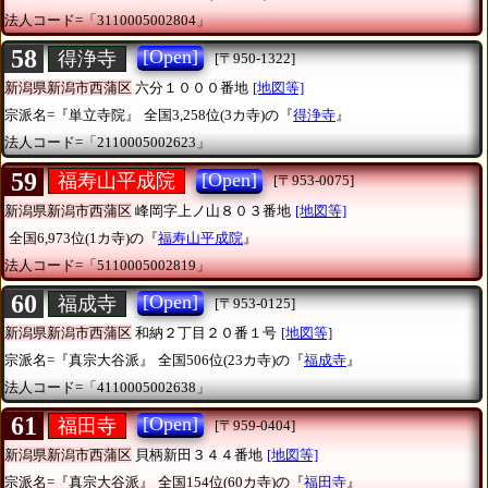
法人コード=「3110005002804」
58
[Open]
得浄寺
[〒950-1322]
新潟県新潟市西蒲区
六分１０００番地
[地図等]
宗派名=『単立寺院』
全国3,258位(3カ寺)の『
得浄寺
』
法人コード=「2110005002623」
59
[Open]
福寿山平成院
[〒953-0075]
新潟県新潟市西蒲区
峰岡字上ノ山８０３番地
[地図等]
全国6,973位(1カ寺)の『
福寿山平成院
』
法人コード=「5110005002819」
60
[Open]
福成寺
[〒953-0125]
新潟県新潟市西蒲区
和納２丁目２０番１号
[地図等]
宗派名=『真宗大谷派』
全国506位(23カ寺)の『
福成寺
』
法人コード=「4110005002638」
61
[Open]
福田寺
[〒959-0404]
新潟県新潟市西蒲区
貝柄新田３４４番地
[地図等]
宗派名=『真宗大谷派』
全国154位(60カ寺)の『
福田寺
』