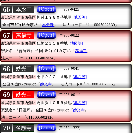
66
[Open]
本念寺
[〒959-0425]
新潟県新潟市西蒲区
押付１３６０番地甲
[地図等]
全国755位(16カ寺)の『
本念寺
』
法人コード=「1110005002839」
67
[Open]
萬福寺
[〒953-0022]
新潟県新潟市西蒲区
仁箇２１５８番地
[地図等]
宗派名=『曹洞宗』
全国18位(191カ寺)の『
萬福寺
』
法人コード=「8110005002824」
68
[Open]
妙光寺
[〒953-0041]
新潟県新潟市西蒲区
巻甲２２２１番地甲
[地図等]
全国76位(92カ寺)の『
妙光寺
』
法人コード=「7110005002825」
69
[Open]
妙光寺
[〒953-0011]
新潟県新潟市西蒲区
角田浜１０５６番地
[地図等]
宗派名=『日蓮宗』
全国76位(92カ寺)の『
妙光寺
』
法人コード=「6110005002826」
70
[Open]
名願寺
[〒950-1322]