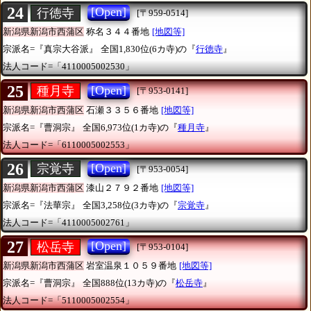
24
[Open]
行徳寺
[〒959-0514]
新潟県新潟市西蒲区
称名３４４番地
[地図等]
宗派名=『真宗大谷派』
全国1,830位(6カ寺)の『
行徳寺
』
法人コード=「4110005002530」
25
[Open]
種月寺
[〒953-0141]
新潟県新潟市西蒲区
石瀬３３５６番地
[地図等]
宗派名=『曹洞宗』
全国6,973位(1カ寺)の『
種月寺
』
法人コード=「6110005002553」
26
[Open]
宗覚寺
[〒953-0054]
新潟県新潟市西蒲区
漆山２７９２番地
[地図等]
宗派名=『法華宗』
全国3,258位(3カ寺)の『
宗覚寺
』
法人コード=「4110005002761」
27
[Open]
松岳寺
[〒953-0104]
新潟県新潟市西蒲区
岩室温泉１０５９番地
[地図等]
宗派名=『曹洞宗』
全国888位(13カ寺)の『
松岳寺
』
法人コード=「5110005002554」