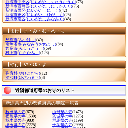
新潟市中央区
(にいがたしちゅうおうく)
(76)
新潟市西蒲区
(にいがたしにしかんく)
(76)
新潟市西区
(にいがたしにしく)
(42)
新潟市東区
(にいがたしひがしく)
(25)
新潟市南区
(にいがたしみなみく)
(48)
【ま行】ま・み・む・め・も
見附市
(みつけし)
(40)
南魚沼市
(みなみうおぬまし)
(84)
妙高市
(みょうこうし)
(69)
村上市
(むらかみし)
(123)
【や行】や・ゆ・よ
弥彦村
(やひこむら)
(12)
湯沢町
(ゆざわまち)
(8)
近隣都道府県のお寺のリスト
新潟県周辺の都道府県の寺院一覧表
秋田県の寺
(679)
山形県の寺
(1473)
福島県の寺
(1530)
茨城県の寺
(1275)
栃木県の寺
(983)
群馬県の寺
(1199)
埼玉県の寺
(2225)
千葉県の寺
(2998)