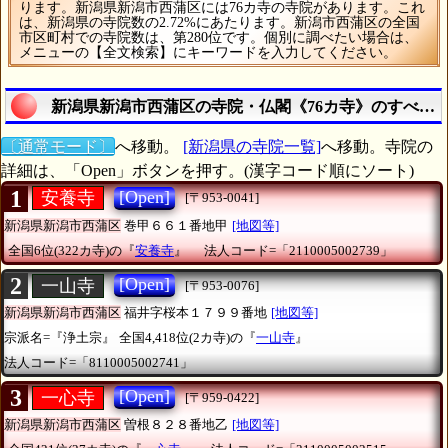
ります。新潟県新潟市西蒲区には76カ寺の寺院があります。これ
は、新潟県の寺院数の2.72%にあたります。新潟市西蒲区の全国
市区町村での寺院数は、第280位です。個別に調べたい場合は、
メニューの【全文検索】にキーワードを入力してください。
新潟県新潟市西蒲区の寺院・仏閣《76カ寺》のすべて
〔通常モード〕
へ移動。
[新潟県の寺院一覧]
へ移動。寺院の
詳細は、「Open」ボタンを押す。(漢字コード順にソート)
1
[Open]
安養寺
[〒953-0041]
新潟県新潟市西蒲区
巻甲６６１番地甲
[地図等]
全国6位(322カ寺)の『
安養寺
』
法人コード=「2110005002739」
2
[Open]
一山寺
[〒953-0076]
新潟県新潟市西蒲区
福井字桜本１７９９番地
[地図等]
宗派名=『浄土宗』
全国4,418位(2カ寺)の『
一山寺
』
法人コード=「8110005002741」
3
[Open]
一心寺
[〒959-0422]
新潟県新潟市西蒲区
曽根８２８番地乙
[地図等]