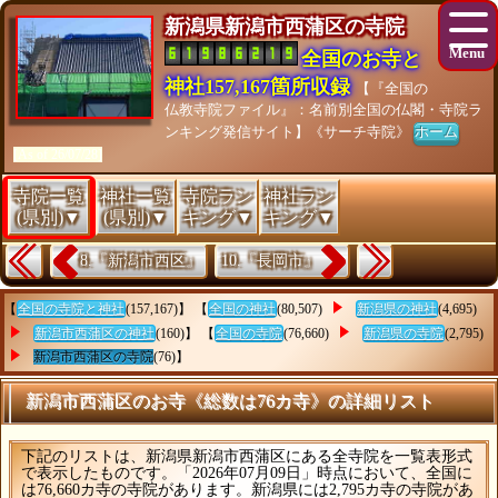
新潟県新潟市西蒲区の寺院
全国のお寺と
神社157,167箇所収録
【『全国の
仏教寺院ファイル』：名前別全国の仏閣・寺院ラ
ンキング発信サイト】《サーチ寺院》
ホーム
[As of 26/07/28]
寺院一覧
神社一覧
寺院ラン
神社ラン
(県別)▼
(県別)▼
キング▼
キング▼
8.『新潟市西区』
10.『長岡市』
【
全国の寺院と神社
(157,167)】 【
全国の神社
(80,507)
新潟県の神社
(4,695)
新潟市西蒲区の神社
(160)】 【
全国の寺院
(76,660)
新潟県の寺院
(2,795)
新潟市西蒲区の寺院
(76)】
新潟市西蒲区のお寺《総数は76カ寺》の詳細リスト
下記のリストは、新潟県新潟市西蒲区にある全寺院を一覧表形式
で表示したものです。「2026年07月09日」時点において、全国に
は76,660カ寺の寺院があります。新潟県には2,795カ寺の寺院があ