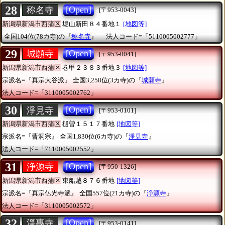
28
[Open]
称名寺
[〒953-0043]
新潟県新潟市西蒲区
堀山新田８４番地１
[地図等]
全国104位(78カ寺)の『
称名寺
』
法人コード=「5110005002777」
29
[Open]
城願寺
[〒953-0041]
新潟県新潟市西蒲区
巻甲２３８３番地３
[地図等]
宗派名=『真宗大谷派』
全国3,258位(3カ寺)の『
城願寺
』
法人コード=「3110005002762」
30
[Open]
淨見寺
[〒953-0101]
新潟県新潟市西蒲区
樋曽１５１７番地
[地図等]
宗派名=『曹洞宗』
全国1,830位(6カ寺)の『
淨見寺
』
法人コード=「7110005002552」
31
[Open]
浄源寺
[〒950-1326]
新潟県新潟市西蒲区
東船越８７６番地
[地図等]
宗派名=『真宗仏光寺派』
全国557位(21カ寺)の『
浄源寺
』
法人コード=「3110005002572」
32
[Open]
淨專寺
[〒953-0141]