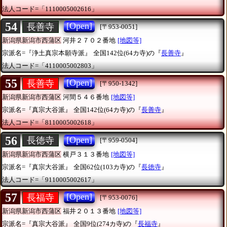
法人コード=「1110005002616」
54
[Open]
長善寺
[〒953-0051]
新潟県新潟市西蒲区
河井２７０２番地
[地図等]
宗派名=『浄土真宗本願寺派』
全国142位(64カ寺)の『
長善寺
』
法人コード=「4110005002803」
55
[Open]
長善寺
[〒950-1342]
新潟県新潟市西蒲区
河間５４６番地
[地図等]
宗派名=『真宗大谷派』
全国142位(64カ寺)の『
長善寺
』
法人コード=「8110005002618」
56
[Open]
長徳寺
[〒959-0504]
新潟県新潟市西蒲区
横戸３１３番地
[地図等]
宗派名=『真宗大谷派』
全国62位(103カ寺)の『
長徳寺
』
法人コード=「9110005002617」
57
[Open]
長福寺
[〒953-0076]
新潟県新潟市西蒲区
福井２０１３番地
[地図等]
宗派名=『真宗大谷派』
全国9位(274カ寺)の『
長福寺
』