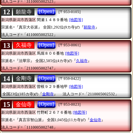
法人コード=「3110005002523」
12
[Open]
願龍寺
[〒953-0105]
新潟県新潟市西蒲区
間瀬１４８９番地
[地図等]
宗派名=『真宗大谷派』
全国1,292位(9カ寺)の『
願龍寺
』
法人コード=「4110005002522」
13
[Open]
久福寺
[〒953-0061]
新潟県新潟市西蒲区
馬堀８０６番地
[地図等]
宗派名=『法華宗』
全国2,585位(4カ寺)の『
久福寺
』
法人コード=「2110005002747」
14
[Open]
金剛寺
[〒959-0422]
新潟県新潟市西蒲区
曽根９２９番地甲
[地図等]
全国23位(185カ寺)の『
金剛寺
』
法人コード=「2110005002532」
15
[Open]
金仙寺
[〒953-0023]
新潟県新潟市西蒲区
竹野町２６７６番地
[地図等]
宗派名=『真言宗智山派』
全国1,045位(11カ寺)の『
金仙寺
』
法人コード=「1110005002748」