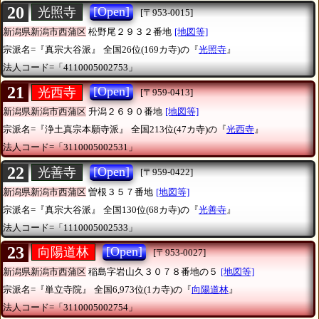
20
[Open]
光照寺
[〒953-0015]
新潟県新潟市西蒲区
松野尾２９３２番地
[地図等]
宗派名=『真宗大谷派』
全国26位(169カ寺)の『
光照寺
』
法人コード=「4110005002753」
21
[Open]
光西寺
[〒959-0413]
新潟県新潟市西蒲区
升潟２６９０番地
[地図等]
宗派名=『浄土真宗本願寺派』
全国213位(47カ寺)の『
光西寺
』
法人コード=「3110005002531」
22
[Open]
光善寺
[〒959-0422]
新潟県新潟市西蒲区
曽根３５７番地
[地図等]
宗派名=『真宗大谷派』
全国130位(68カ寺)の『
光善寺
』
法人コード=「1110005002533」
23
[Open]
向陽道林
[〒953-0027]
新潟県新潟市西蒲区
稲島字岩山久３０７８番地の５
[地図等]
宗派名=『単立寺院』
全国6,973位(1カ寺)の『
向陽道林
』
法人コード=「3110005002754」