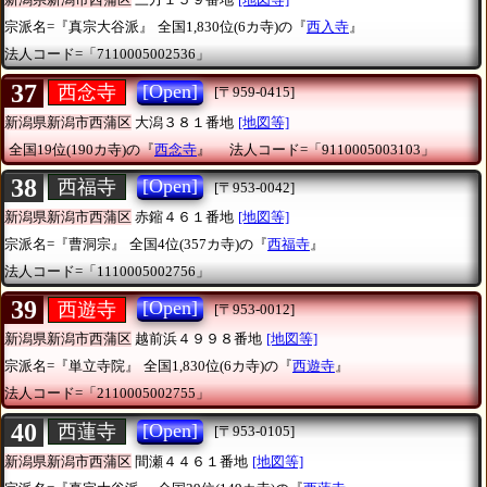
宗派名=『真宗大谷派』
全国1,830位(6カ寺)の『
西入寺
』
法人コード=「7110005002536」
37
[Open]
西念寺
[〒959-0415]
新潟県新潟市西蒲区
大潟３８１番地
[地図等]
全国19位(190カ寺)の『
西念寺
』
法人コード=「9110005003103」
38
[Open]
西福寺
[〒953-0042]
新潟県新潟市西蒲区
赤鏥４６１番地
[地図等]
宗派名=『曹洞宗』
全国4位(357カ寺)の『
西福寺
』
法人コード=「1110005002756」
39
[Open]
西遊寺
[〒953-0012]
新潟県新潟市西蒲区
越前浜４９９８番地
[地図等]
宗派名=『単立寺院』
全国1,830位(6カ寺)の『
西遊寺
』
法人コード=「2110005002755」
40
[Open]
西蓮寺
[〒953-0105]
新潟県新潟市西蒲区
間瀬４４６１番地
[地図等]