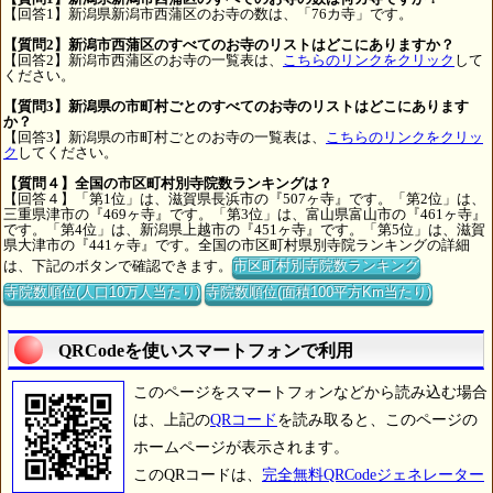
【回答1】新潟県新潟市西蒲区のお寺の数は、「76カ寺」です。
【質問2】新潟市西蒲区のすべてのお寺のリストはどこにありますか？
【回答2】新潟市西蒲区のお寺の一覧表は、
こちらのリンクをクリック
して
ください。
【質問3】新潟県の市町村ごとのすべてのお寺のリストはどこにあります
か？
【回答3】新潟県の市町村ごとのお寺の一覧表は、
こちらのリンクをクリッ
ク
してください。
【質問４】全国の市区町村別寺院数ランキングは？
【回答４】「第1位」は、滋賀県長浜市の『507ヶ寺』です。「第2位」は、
三重県津市の『469ヶ寺』です。「第3位」は、富山県富山市の『461ヶ寺』
です。「第4位」は、新潟県上越市の『451ヶ寺』です。「第5位」は、滋賀
県大津市の『441ヶ寺』です。全国の市区町村県別寺院ランキングの詳細
は、下記のボタンで確認できます。
市区町村別寺院数ランキング
寺院数順位(人口10万人当たり)
寺院数順位(面積100平方Km当たり)
QRCodeを使いスマートフォンで利用
このページをスマートフォンなどから読み込む場合
は、上記の
QRコード
を読み取ると、このページの
ホームページが表示されます。
このQRコードは、
完全無料QRCodeジェネレーター