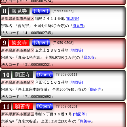
法人コード=「2110005002524」
8
[Open]
海見寺
[〒953-0027]
新潟県新潟市西蒲区
稲島２４１１番地
[地図等]
宗派名=『曹洞宗』
全国4,418位(2カ寺)の『
海見寺
』
法人コード=「4110005002745」
9
[Open]
巖念寺
[〒959-0508]
新潟県新潟市西蒲区
五之上２３８３番地
[地図等]
宗派名=『真宗仏光寺派』
全国6,973位(1カ寺)の『
巖念寺
』
法人コード=「5110005002521」
10
[Open]
願正寺
[〒953-0011]
新潟県新潟市西蒲区
角田浜１１６３番地
[地図等]
宗派名=『浄土真宗本願寺派』
全国200位(49カ寺)の『
願正寺
』
法人コード=「7110005002692」
11
[Open]
願善寺
[〒953-0125]
新潟県新潟市西蒲区
和納２丁目１９番１号
[地図等]
宗派名=『真宗大谷派』
全国3,258位(3カ寺)の『
願善寺
』