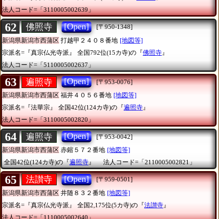
法人コード=「3110005002639」
62
[Open]
佛照寺
[〒950-1348]
新潟県新潟市西蒲区
打越甲２４０８番地
[地図等]
宗派名=『真宗仏光寺派』
全国792位(15カ寺)の『
佛照寺
』
法人コード=「5110005002637」
63
[Open]
遍照寺
[〒953-0076]
新潟県新潟市西蒲区
福井４０５６番地
[地図等]
宗派名=『法華宗』
全国42位(124カ寺)の『
遍照寺
』
法人コード=「3110005002820」
64
[Open]
遍照寺
[〒953-0042]
新潟県新潟市西蒲区
赤鏥５７２番地
[地図等]
全国42位(124カ寺)の『
遍照寺
』
法人コード=「2110005002821」
65
[Open]
法讃寺
[〒959-0501]
新潟県新潟市西蒲区
井随８３２番地
[地図等]
宗派名=『真宗仏光寺派』
全国2,175位(5カ寺)の『
法讃寺
』
法人コード=「1110005002640」