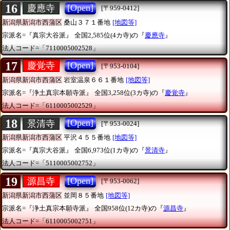
16
[Open]
慶應寺
[〒959-0412]
新潟県新潟市西蒲区
桑山３７１番地
[地図等]
宗派名=『真宗大谷派』
全国2,585位(4カ寺)の『
慶應寺
』
法人コード=「7110005002528」
17
[Open]
慶覚寺
[〒953-0104]
新潟県新潟市西蒲区
岩室温泉６６１番地
[地図等]
宗派名=『浄土真宗本願寺派』
全国3,258位(3カ寺)の『
慶覚寺
』
法人コード=「6110005002529」
18
[Open]
景清寺
[〒953-0024]
新潟県新潟市西蒲区
平沢４５５番地
[地図等]
宗派名=『真宗大谷派』
全国6,973位(1カ寺)の『
景清寺
』
法人コード=「5110005002752」
19
[Open]
源昌寺
[〒953-0062]
新潟県新潟市西蒲区
並岡８５番地
[地図等]
宗派名=『浄土真宗本願寺派』
全国958位(12カ寺)の『
源昌寺
』
法人コード=「6110005002751」