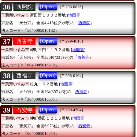
36
[Open]
西照院
[〒298-0026]
千葉県いすみ市
新田野１００２番地
[地図等]
宗派名=『天台宗』
全国4,418位(2カ寺)の『
西照院
』
法人コード=「5040005016132」
37
[Open]
西善寺
[〒299-4613]
千葉県いすみ市
岬町三門１１３２番地
[地図等]
宗派名=『天台宗』
全国330位(33カ寺)の『
西善寺
』
法人コード=「8040005016212」
38
[Open]
西福寺
[〒298-0104]
千葉県いすみ市
松丸１６２番地
[地図等]
宗派名=『天台宗』
全国4位(357カ寺)の『
西福寺
』
法人コード=「3040005016571」
39
[Open]
石安寺
[〒299-4504]
千葉県いすみ市
岬町桑田１２１６番地
[地図等]
宗派名=『曹洞宗』
全国6,973位(1カ寺)の『
石安寺
』
法人コード=「6040005016214」