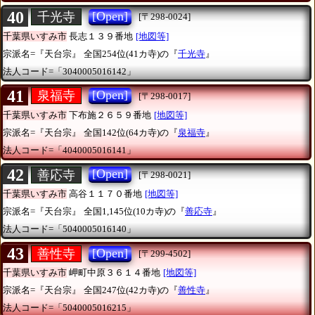
40
[Open]
千光寺
[〒298-0024]
千葉県いすみ市
長志１３９番地
[地図等]
宗派名=『天台宗』
全国254位(41カ寺)の『
千光寺
』
法人コード=「3040005016142」
41
[Open]
泉福寺
[〒298-0017]
千葉県いすみ市
下布施２６５９番地
[地図等]
宗派名=『天台宗』
全国142位(64カ寺)の『
泉福寺
』
法人コード=「4040005016141」
42
[Open]
善応寺
[〒298-0021]
千葉県いすみ市
高谷１１７０番地
[地図等]
宗派名=『天台宗』
全国1,145位(10カ寺)の『
善応寺
』
法人コード=「5040005016140」
43
[Open]
善性寺
[〒299-4502]
千葉県いすみ市
岬町中原３６１４番地
[地図等]
宗派名=『天台宗』
全国247位(42カ寺)の『
善性寺
』
法人コード=「5040005016215」