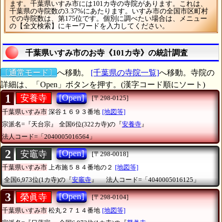
ます。千葉県いすみ市には101カ寺の寺院があります。これは、
千葉県の寺院数の3.37%にあたります。いすみ市の全国市区町村
での寺院数は、第175位です。個別に調べたい場合は、メニュー
の【全文検索】にキーワードを入力してください。
千葉県いすみ市のお寺《101カ寺》の統計調査
〔通常モード〕
へ移動。
[千葉県の寺院一覧]
へ移動。寺院の
詳細は、「Open」ボタンを押す。(漢字コード順にソート)
1
[Open]
安養寺
[〒298-0125]
千葉県いすみ市
深谷１６９３番地
[地図等]
宗派名=『天台宗』
全国6位(322カ寺)の『
安養寺
』
法人コード=「2040005016564」
2
[Open]
安竈寺
[〒298-0018]
千葉県いすみ市
上布施５８４番地の２
[地図等]
全国6,973位(1カ寺)の『
安竈寺
』
法人コード=「4040005016125」
3
[Open]
榮眞寺
[〒298-0104]
千葉県いすみ市
松丸２７１４番地
[地図等]