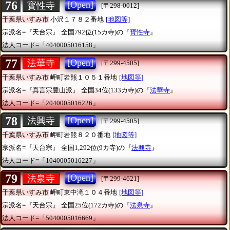
76
[Open]
寳性寺
[〒298-0012]
千葉県いすみ市
小沢１７８２番地
[地図等]
宗派名=『天台宗』
全国792位(15カ寺)の『
寳性寺
』
法人コード=「4040005016158」
77
[Open]
法華寺
[〒299-4505]
千葉県いすみ市
岬町岩熊１０５１番地
[地図等]
宗派名=『真言宗豊山派』
全国34位(133カ寺)の『
法華寺
』
法人コード=「2040005016226」
78
[Open]
法興寺
[〒299-4505]
千葉県いすみ市
岬町岩熊８２０番地
[地図等]
宗派名=『天台宗』
全国1,292位(9カ寺)の『
法興寺
』
法人コード=「1040005016227」
79
[Open]
法泉寺
[〒299-4621]
千葉県いすみ市
岬町東中滝１０４番地
[地図等]
宗派名=『天台宗』
全国25位(172カ寺)の『
法泉寺
』
法人コード=「5040005016669」