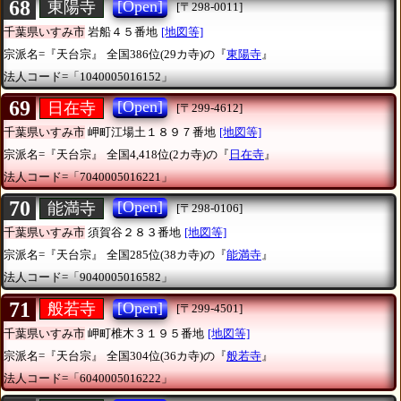
68
[Open]
東陽寺
[〒298-0011]
千葉県いすみ市
岩船４５番地
[地図等]
宗派名=『天台宗』
全国386位(29カ寺)の『
東陽寺
』
法人コード=「1040005016152」
69
[Open]
日在寺
[〒299-4612]
千葉県いすみ市
岬町江場土１８９７番地
[地図等]
宗派名=『天台宗』
全国4,418位(2カ寺)の『
日在寺
』
法人コード=「7040005016221」
70
[Open]
能満寺
[〒298-0106]
千葉県いすみ市
須賀谷２８３番地
[地図等]
宗派名=『天台宗』
全国285位(38カ寺)の『
能満寺
』
法人コード=「9040005016582」
71
[Open]
般若寺
[〒299-4501]
千葉県いすみ市
岬町椎木３１９５番地
[地図等]
宗派名=『天台宗』
全国304位(36カ寺)の『
般若寺
』
法人コード=「6040005016222」