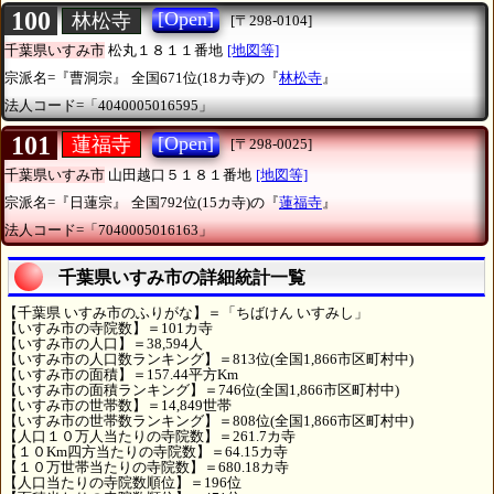
100
[Open]
林松寺
[〒298-0104]
千葉県いすみ市
松丸１８１１番地
[地図等]
宗派名=『曹洞宗』
全国671位(18カ寺)の『
林松寺
』
法人コード=「4040005016595」
101
[Open]
蓮福寺
[〒298-0025]
千葉県いすみ市
山田越口５１８１番地
[地図等]
宗派名=『日蓮宗』
全国792位(15カ寺)の『
蓮福寺
』
法人コード=「7040005016163」
千葉県いすみ市の詳細統計一覧
【千葉県 いすみ市のふりがな】＝「ちばけん いすみし」
【いすみ市の寺院数】＝101カ寺
【いすみ市の人口】＝38,594人
【いすみ市の人口数ランキング】＝813位(全国1,866市区町村中)
【いすみ市の面積】＝157.44平方Km
【いすみ市の面積ランキング】＝746位(全国1,866市区町村中)
【いすみ市の世帯数】＝14,849世帯
【いすみ市の世帯数ランキング】＝808位(全国1,866市区町村中)
【人口１０万人当たりの寺院数】＝261.7カ寺
【１０Km四方当たりの寺院数】＝64.15カ寺
【１０万世帯当たりの寺院数】＝680.18カ寺
【人口当たりの寺院数順位】＝196位