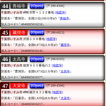
44
[Open]
善福寺
[〒299-4506]
千葉県いすみ市
岬町市野々１３２番地
[地図等]
宗派名=『曹洞宗』
全国21位(186カ寺)の『
善福寺
』
法人コード=「4040005016216」
45
[Open]
藏現寺
[〒298-0023]
千葉県いすみ市
沢部１０８番地
[地図等]
宗派名=『天台宗』
全国6,973位(1カ寺)の『
藏現寺
』
法人コード=「2040005016143」
46
[Open]
太高寺
[〒298-0105]
千葉県いすみ市
能実９５５番地の２
[地図等]
宗派名=『曹洞宗』
全国6,973位(1カ寺)の『
太高寺
』
法人コード=「6040005016577」
47
[Open]
大栄寺
[〒299-4508]
千葉県いすみ市
岬町榎沢８３２番地
[地図等]
宗派名=『日蓮宗』
全国1,429位(8カ寺)の『
大栄寺
』
法人コード=「3040005016217」