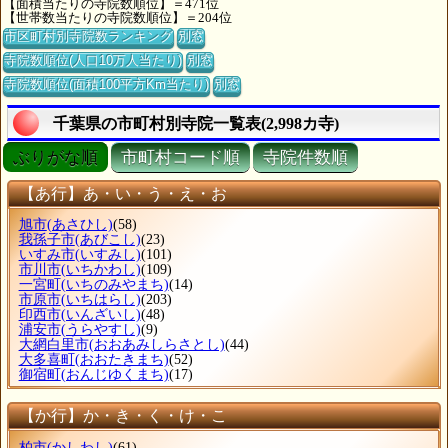
【面積当たりの寺院数順位】＝471位
【世帯数当たりの寺院数順位】＝204位
市区町村別寺院数ランキング
別窓
寺院数順位(人口10万人当たり)
別窓
寺院数順位(面積100平方Km当たり)
別窓
千葉県の市町村別寺院一覧表(2,998カ寺)
ぶりがな順
市町村コード順
寺院件数順
【あ行】あ・い・う・え・お
旭市
(あさひし)
(58)
我孫子市
(あびこし)
(23)
いすみ市
(いすみし)
(101)
市川市
(いちかわし)
(109)
一宮町
(いちのみやまち)
(14)
市原市
(いちはらし)
(203)
印西市
(いんざいし)
(48)
浦安市
(うらやすし)
(9)
大網白里市
(おおあみしらさとし)
(44)
大多喜町
(おおたきまち)
(52)
御宿町
(おんじゆくまち)
(17)
【か行】か・き・く・け・こ
柏市
(かしわし)
(61)