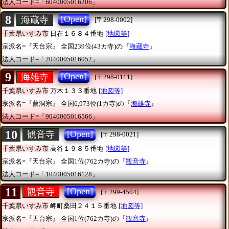
法人コード=「6040005016206」
8
[Open]
海蔵寺
[〒298-0002]
千葉県いすみ市
日在１６８４番地
[地図等]
宗派名=『天台宗』
全国239位(43カ寺)の『
海蔵寺
』
法人コード=「2040005016052」
9
[Open]
海雄寺
[〒298-0111]
千葉県いすみ市
万木１３３番地
[地図等]
宗派名=『曹洞宗』
全国6,973位(1カ寺)の『
海雄寺
』
法人コード=「9040005016566」
10
[Open]
観音寺
[〒298-0021]
千葉県いすみ市
高谷１９８５番地
[地図等]
宗派名=『天台宗』
全国1位(762カ寺)の『
観音寺
』
法人コード=「1040005016128」
11
[Open]
観音寺
[〒299-4504]
千葉県いすみ市
岬町桑田２４１５番地
[地図等]
宗派名=『天台宗』
全国1位(762カ寺)の『
観音寺
』