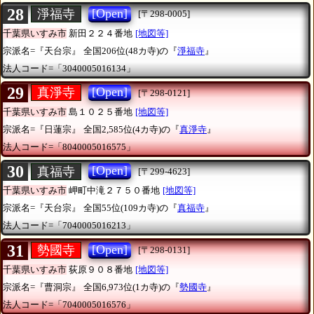
28
[Open]
淨福寺
[〒298-0005]
千葉県いすみ市
新田２２４番地
[地図等]
宗派名=『天台宗』
全国206位(48カ寺)の『
淨福寺
』
法人コード=「3040005016134」
29
[Open]
真淨寺
[〒298-0121]
千葉県いすみ市
島１０２５番地
[地図等]
宗派名=『日蓮宗』
全国2,585位(4カ寺)の『
真淨寺
』
法人コード=「8040005016575」
30
[Open]
真福寺
[〒299-4623]
千葉県いすみ市
岬町中滝２７５０番地
[地図等]
宗派名=『天台宗』
全国55位(109カ寺)の『
真福寺
』
法人コード=「7040005016213」
31
[Open]
勢國寺
[〒298-0131]
千葉県いすみ市
荻原９０８番地
[地図等]
宗派名=『曹洞宗』
全国6,973位(1カ寺)の『
勢國寺
』
法人コード=「7040005016576」