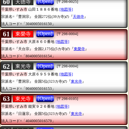
60
[Open]
天徳寺
[〒298-0025]
千葉県いすみ市
山田１８８６番地
[地図等]
宗派名=『曹洞宗』
全国272位(39カ寺)の『
天徳寺
』
法人コード=「3040005016150」
61
[Open]
東榮寺
[〒298-0004]
千葉県いすみ市
大原８６０番地
[地図等]
宗派名=『天台宗』
全国2,175位(5カ寺)の『
東榮寺
』
法人コード=「8040005016154」
62
[Open]
東光寺
[〒298-0004]
千葉県いすみ市
大原６９５９番地
[地図等]
宗派名=『曹洞宗』
全国5位(323カ寺)の『
東光寺
』
法人コード=「9040005016153」
63
[Open]
東光寺
[〒298-0105]
千葉県いすみ市
能実９２６番地
[地図等]
宗派名=『日蓮宗』
全国5位(323カ寺)の『
東光寺
』
法人コード=「4040005016579」