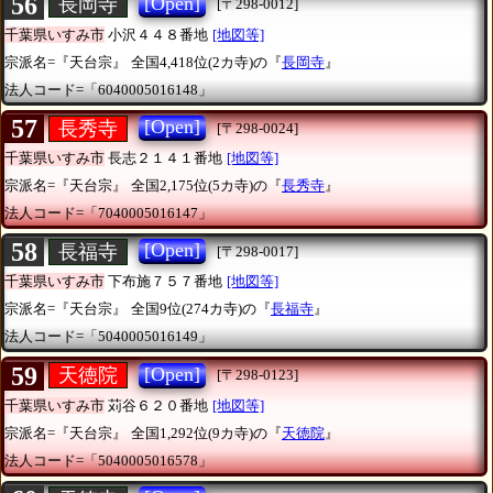
56
[Open]
長岡寺
[〒298-0012]
千葉県いすみ市
小沢４４８番地
[地図等]
宗派名=『天台宗』
全国4,418位(2カ寺)の『
長岡寺
』
法人コード=「6040005016148」
57
[Open]
長秀寺
[〒298-0024]
千葉県いすみ市
長志２１４１番地
[地図等]
宗派名=『天台宗』
全国2,175位(5カ寺)の『
長秀寺
』
法人コード=「7040005016147」
58
[Open]
長福寺
[〒298-0017]
千葉県いすみ市
下布施７５７番地
[地図等]
宗派名=『天台宗』
全国9位(274カ寺)の『
長福寺
』
法人コード=「5040005016149」
59
[Open]
天徳院
[〒298-0123]
千葉県いすみ市
苅谷６２０番地
[地図等]
宗派名=『天台宗』
全国1,292位(9カ寺)の『
天徳院
』
法人コード=「5040005016578」