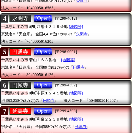
宗派名=『日蓮宗』
全国6,973位(1カ寺)の『
榮眞寺
』
法人コード=「1040005016565」
4
[Open]
永閑寺
[〒299-4612]
千葉県いすみ市
岬町江場土３１９番地
[地図等]
宗派名=『天台宗』
全国4,418位(2カ寺)の『
永閑寺
』
法人コード=「7040005016205」
5
[Open]
円通寺
[〒298-0001]
千葉県いすみ市
若山１６３番地１
[地図等]
宗派名=『日蓮宗』
全国89位(82カ寺)の『
円通寺
』
法人コード=「3040005016126」
6
[Open]
円頓寺
[〒299-4502]
千葉県いすみ市
岬町中原１２４１番地
[地図等]
全国3,258位(3カ寺)の『
円頓寺
』
法人コード=「5040005016207」
7
[Open]
延壽寺
[〒299-4503]
千葉県いすみ市
岬町和泉２２３９番地
[地図等]
宗派名=『天台宗』
全国588位(20カ寺)の『
延壽寺
』