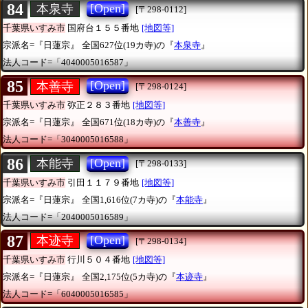
84
[Open]
本泉寺
[〒298-0112]
千葉県いすみ市
国府台１５５番地
[地図等]
宗派名=『日蓮宗』
全国627位(19カ寺)の『
本泉寺
』
法人コード=「4040005016587」
85
[Open]
本善寺
[〒298-0124]
千葉県いすみ市
弥正２８３番地
[地図等]
宗派名=『日蓮宗』
全国671位(18カ寺)の『
本善寺
』
法人コード=「3040005016588」
86
[Open]
本能寺
[〒298-0133]
千葉県いすみ市
引田１１７９番地
[地図等]
宗派名=『日蓮宗』
全国1,616位(7カ寺)の『
本能寺
』
法人コード=「2040005016589」
87
[Open]
本迹寺
[〒298-0134]
千葉県いすみ市
行川５０４番地
[地図等]
宗派名=『日蓮宗』
全国2,175位(5カ寺)の『
本迹寺
』
法人コード=「6040005016585」