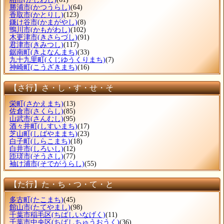
勝浦市
(かつうらし)
(64)
香取市
(かとりし)
(123)
鎌け谷市
(かまがやし)
(8)
鴨川市
(かもがわし)
(102)
木更津市
(きさらづし)
(91)
君津市
(きみつし)
(117)
鋸南町
(きよなんまち)
(33)
九十九里町
(くじゆうくりまち)
(7)
神崎町
(こうざきまち)
(16)
【さ行】さ・し・す・せ・そ
栄町
(さかえまち)
(13)
佐倉市
(さくらし)
(85)
山武市
(さんむし)
(95)
酒々井町
(しすいまち)
(17)
芝山町
(しばやままち)
(23)
白子町
(しらこまち)
(18)
白井市
(しろいし)
(12)
匝瑳市
(そうさし)
(77)
袖け浦市
(そでがうらし)
(55)
【た行】た・ち・つ・て・と
多古町
(たこまち)
(45)
館山市
(たてやまし)
(98)
千葉市稲毛区
(ちばしいなげく)
(11)
千葉市中央区
(ちばしちゅうおうく)
(36)