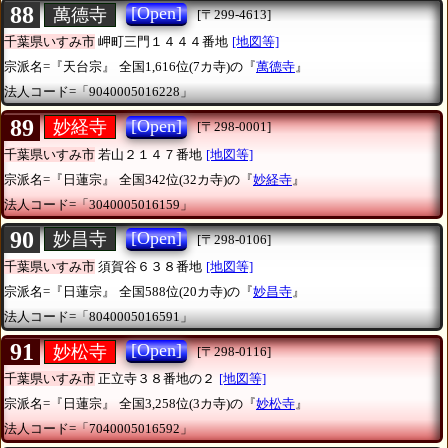
88
[Open]
萬德寺
[〒299-4613]
千葉県いすみ市
岬町三門１４４４番地
[地図等]
宗派名=『天台宗』
全国1,616位(7カ寺)の『
萬德寺
』
法人コード=「9040005016228」
89
[Open]
妙経寺
[〒298-0001]
千葉県いすみ市
若山２１４７番地
[地図等]
宗派名=『日蓮宗』
全国342位(32カ寺)の『
妙経寺
』
法人コード=「3040005016159」
90
[Open]
妙昌寺
[〒298-0106]
千葉県いすみ市
須賀谷６３８番地
[地図等]
宗派名=『日蓮宗』
全国588位(20カ寺)の『
妙昌寺
』
法人コード=「8040005016591」
91
[Open]
妙松寺
[〒298-0116]
千葉県いすみ市
正立寺３８番地の２
[地図等]
宗派名=『日蓮宗』
全国3,258位(3カ寺)の『
妙松寺
』
法人コード=「7040005016592」