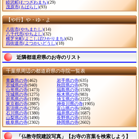
睦沢町
(むつざわまち)
(29)
茂原市
(もばらし)
(93)
【や行】や・ゆ・よ
八街市
(やちまたし)
(14)
八千代市
(やちよし)
(32)
横芝光町
(よこしばひかりまち)
(62)
四街道市
(よつかいどうし)
(18)
近隣都道府県のお寺のリスト
千葉県周辺の都道府県の寺院一覧表
青森県の寺
(462)
岩手県の寺
(635)
宮城県の寺
(940)
秋田県の寺
(679)
山形県の寺
(1473)
福島県の寺
(1530)
茨城県の寺
(1275)
栃木県の寺
(983)
群馬県の寺
(1199)
埼玉県の寺
(2225)
東京都の寺
(2887)
神奈川県の寺
(1905)
新潟県の寺
(2795)
富山県の寺
(1604)
石川県の寺
(1380)
福井県の寺
(1687)
山梨県の寺
(1490)
長野県の寺
(1555)
岐阜県の寺
(2302)
静岡県の寺
(2602)
「仏教寺院建設写真」【お寺の言葉を検索しよう】