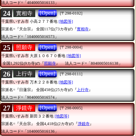
法人コード=「4040005016133」
24
[Open]
實相寺
[〒298-0102]
千葉県いすみ市
小高２７７番地
[地図等]
宗派名=『天台宗』
全国117位(73カ寺)の『
實相寺
』
法人コード=「1040005016573」
25
[Open]
照願寺
[〒298-0004]
千葉県いすみ市
大原１０６７０番地
[地図等]
全国1,292位(9カ寺)の『
照願寺
』
法人コード=「8040005016138」
26
[Open]
上行寺
[〒298-0111]
千葉県いすみ市
万木２２８番地
[地図等]
宗派名=『日蓮宗』
全国458位(25カ寺)の『
上行寺
』
法人コード=「9040005016574」
27
[Open]
淨鏡寺
[〒298-0005]
千葉県いすみ市
新田３２番地
[地図等]
宗派名=『天台宗』
全国4,418位(2カ寺)の『
淨鏡寺
』
法人コード=「1040005016136」