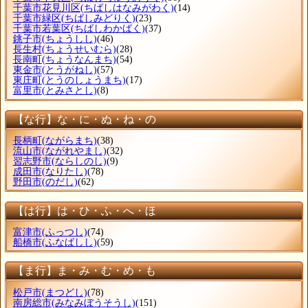
千葉市花見川区
(ちばしはなみがわく)
(14)
千葉市緑区
(ちばしみどりく)
(23)
千葉市若葉区
(ちばしわかばく)
(37)
銚子市
(ちょうしし)
(46)
長生村
(ちょうせいむら)
(28)
長南町
(ちょうなんまち)
(54)
東金市
(とうがねし)
(57)
東庄町
(とうのしょうまち)
(17)
富里市
(とみさとし)
(8)
【な行】な・に・ぬ・ね・の
長柄町
(ながらまち)
(38)
流山市
(ながれやまし)
(32)
習志野市
(ならしのし)
(9)
成田市
(なりたし)
(78)
野田市
(のだし)
(62)
【は行】は・ひ・ふ・へ・ほ
富津市
(ふっつし)
(74)
船橋市
(ふなばしし)
(59)
【ま行】ま・み・む・め・も
松戸市
(まつどし)
(78)
南房総市
(みなみぼうそうし)
(151)