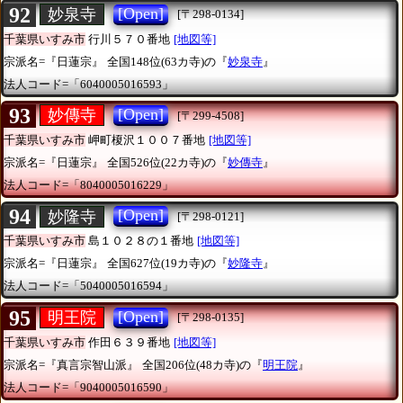
92
[Open]
妙泉寺
[〒298-0134]
千葉県いすみ市
行川５７０番地
[地図等]
宗派名=『日蓮宗』
全国148位(63カ寺)の『
妙泉寺
』
法人コード=「6040005016593」
93
[Open]
妙傳寺
[〒299-4508]
千葉県いすみ市
岬町榎沢１００７番地
[地図等]
宗派名=『日蓮宗』
全国526位(22カ寺)の『
妙傳寺
』
法人コード=「8040005016229」
94
[Open]
妙隆寺
[〒298-0121]
千葉県いすみ市
島１０２８の１番地
[地図等]
宗派名=『日蓮宗』
全国627位(19カ寺)の『
妙隆寺
』
法人コード=「5040005016594」
95
[Open]
明王院
[〒298-0135]
千葉県いすみ市
作田６３９番地
[地図等]
宗派名=『真言宗智山派』
全国206位(48カ寺)の『
明王院
』
法人コード=「9040005016590」