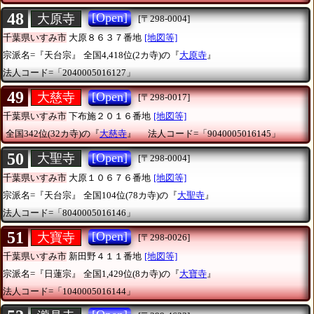
48
[Open]
大原寺
[〒298-0004]
千葉県いすみ市
大原８６３７番地
[地図等]
宗派名=『天台宗』
全国4,418位(2カ寺)の『
大原寺
』
法人コード=「2040005016127」
49
[Open]
大慈寺
[〒298-0017]
千葉県いすみ市
下布施２０１６番地
[地図等]
全国342位(32カ寺)の『
大慈寺
』
法人コード=「9040005016145」
50
[Open]
大聖寺
[〒298-0004]
千葉県いすみ市
大原１０６７６番地
[地図等]
宗派名=『天台宗』
全国104位(78カ寺)の『
大聖寺
』
法人コード=「8040005016146」
51
[Open]
大寶寺
[〒298-0026]
千葉県いすみ市
新田野４１１番地
[地図等]
宗派名=『日蓮宗』
全国1,429位(8カ寺)の『
大寶寺
』
法人コード=「1040005016144」