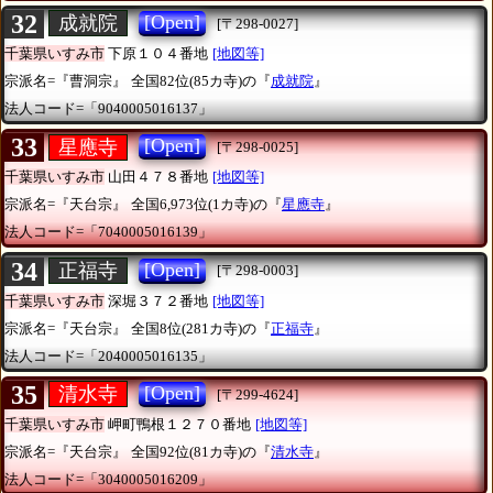
32
[Open]
成就院
[〒298-0027]
千葉県いすみ市
下原１０４番地
[地図等]
宗派名=『曹洞宗』
全国82位(85カ寺)の『
成就院
』
法人コード=「9040005016137」
33
[Open]
星應寺
[〒298-0025]
千葉県いすみ市
山田４７８番地
[地図等]
宗派名=『天台宗』
全国6,973位(1カ寺)の『
星應寺
』
法人コード=「7040005016139」
34
[Open]
正福寺
[〒298-0003]
千葉県いすみ市
深堀３７２番地
[地図等]
宗派名=『天台宗』
全国8位(281カ寺)の『
正福寺
』
法人コード=「2040005016135」
35
[Open]
清水寺
[〒299-4624]
千葉県いすみ市
岬町鴨根１２７０番地
[地図等]
宗派名=『天台宗』
全国92位(81カ寺)の『
清水寺
』
法人コード=「3040005016209」