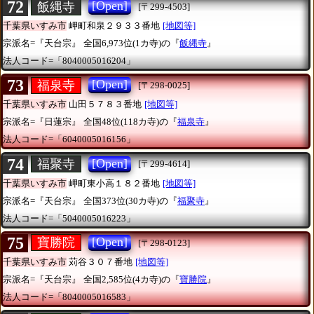
72
[Open]
飯縄寺
[〒299-4503]
千葉県いすみ市
岬町和泉２９３３番地
[地図等]
宗派名=『天台宗』
全国6,973位(1カ寺)の『
飯縄寺
』
法人コード=「8040005016204」
73
[Open]
福泉寺
[〒298-0025]
千葉県いすみ市
山田５７８３番地
[地図等]
宗派名=『日蓮宗』
全国48位(118カ寺)の『
福泉寺
』
法人コード=「6040005016156」
74
[Open]
福聚寺
[〒299-4614]
千葉県いすみ市
岬町東小高１８２番地
[地図等]
宗派名=『天台宗』
全国373位(30カ寺)の『
福聚寺
』
法人コード=「5040005016223」
75
[Open]
寶勝院
[〒298-0123]
千葉県いすみ市
苅谷３０７番地
[地図等]
宗派名=『天台宗』
全国2,585位(4カ寺)の『
寶勝院
』
法人コード=「8040005016583」