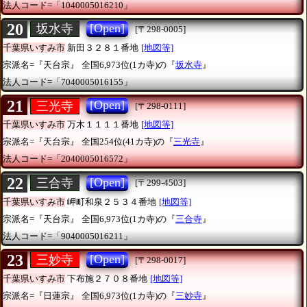
法人コード=「1040005016210」
20
[Open]
坂水寺
[〒298-0005]
千葉県いすみ市
新田３２８１番地
[地図等]
宗派名=『天台宗』
全国6,973位(1カ寺)の『
坂水寺
』
法人コード=「7040005016155」
21
[Open]
三光寺
[〒298-0111]
千葉県いすみ市
万木１１１１番地
[地図等]
宗派名=『天台宗』
全国254位(41カ寺)の『
三光寺
』
法人コード=「2040005016572」
22
[Open]
三合寺
[〒299-4503]
千葉県いすみ市
岬町和泉２５３４番地
[地図等]
宗派名=『天台宗』
全国6,973位(1カ寺)の『
三合寺
』
法人コード=「9040005016211」
23
[Open]
三妙寺
[〒298-0017]
千葉県いすみ市
下布施２７０８番地
[地図等]
宗派名=『日蓮宗』
全国6,973位(1カ寺)の『
三妙寺
』