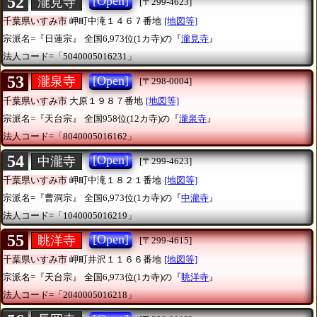
52
[Open]
瀧見寺
[〒299-4623]
千葉県いすみ市
岬町中滝１４６７番地
[地図等]
宗派名=『日蓮宗』
全国6,973位(1カ寺)の『
瀧見寺
』
法人コード=「5040005016231」
53
[Open]
瀧泉寺
[〒298-0004]
千葉県いすみ市
大原１９８７番地
[地図等]
宗派名=『天台宗』
全国958位(12カ寺)の『
瀧泉寺
』
法人コード=「8040005016162」
54
[Open]
中瀧寺
[〒299-4623]
千葉県いすみ市
岬町中滝１８２１番地
[地図等]
宗派名=『曹洞宗』
全国6,973位(1カ寺)の『
中瀧寺
』
法人コード=「1040005016219」
55
[Open]
眺洋寺
[〒299-4615]
千葉県いすみ市
岬町井沢１１６６番地
[地図等]
宗派名=『天台宗』
全国6,973位(1カ寺)の『
眺洋寺
』
法人コード=「2040005016218」