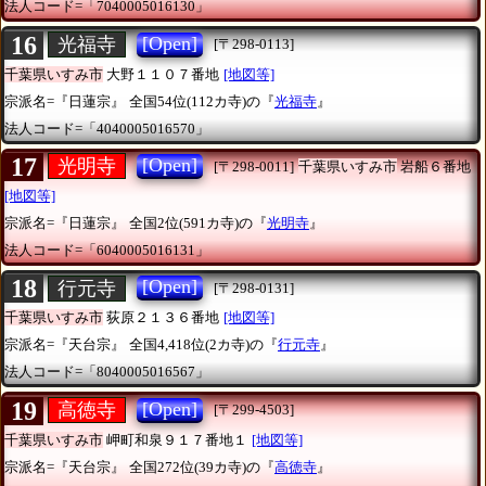
法人コード=「7040005016130」
16
[Open]
光福寺
[〒298-0113]
千葉県いすみ市
大野１１０７番地
[地図等]
宗派名=『日蓮宗』
全国54位(112カ寺)の『
光福寺
』
法人コード=「4040005016570」
17
[Open]
光明寺
[〒298-0011]
千葉県いすみ市
岩船６番地
[地図等]
宗派名=『日蓮宗』
全国2位(591カ寺)の『
光明寺
』
法人コード=「6040005016131」
18
[Open]
行元寺
[〒298-0131]
千葉県いすみ市
荻原２１３６番地
[地図等]
宗派名=『天台宗』
全国4,418位(2カ寺)の『
行元寺
』
法人コード=「8040005016567」
19
[Open]
高徳寺
[〒299-4503]
千葉県いすみ市
岬町和泉９１７番地１
[地図等]
宗派名=『天台宗』
全国272位(39カ寺)の『
高徳寺
』