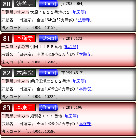
80
[Open]
法善寺
[〒298-0004]
千葉県いすみ市
大原７８１１番地の１
[地図等]
宗派名=『日蓮宗』
全国164位(57カ寺)の『
法善寺
』
法人コード=「5040005016157」
81
[Open]
本顯寺
[〒298-0133]
千葉県いすみ市
引田１１５５番地
[地図等]
宗派名=『日蓮宗』
全国4,418位(2カ寺)の『
本顯寺
』
法人コード=「7040005016584」
82
[Open]
本壽院
[〒299-4612]
千葉県いすみ市
岬町江場土１６２番地
[地図等]
宗派名=『日蓮宗』
全国1,429位(8カ寺)の『
本壽院
』
法人コード=「4040005016224」
83
[Open]
本乘寺
[〒298-0106]
千葉県いすみ市
須賀谷６５５番地
[地図等]
宗派名=『日蓮宗』
全国1,429位(8カ寺)の『
本乘寺
』
法人コード=「5040005016586」