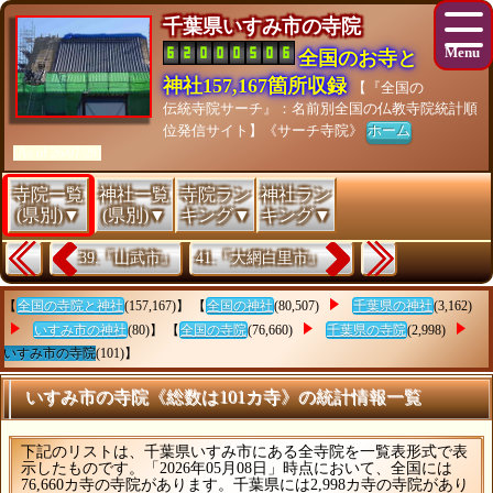
千葉県いすみ市の寺院
全国のお寺と
神社157,167箇所収録
【『全国の
伝統寺院サーチ』：名前別全国の仏教寺院統計順
位発信サイト】《サーチ寺院》
ホーム
[As of 26/07/28]
寺院一覧
神社一覧
寺院ラン
神社ラン
(県別)▼
(県別)▼
キング▼
キング▼
39.『山武市』
41.『大網白里市』
【
全国の寺院と神社
(157,167)】 【
全国の神社
(80,507)
千葉県の神社
(3,162)
いすみ市の神社
(80)】 【
全国の寺院
(76,660)
千葉県の寺院
(2,998)
いすみ市の寺院
(101)】
いすみ市の寺院《総数は101カ寺》の統計情報一覧
下記のリストは、千葉県いすみ市にある全寺院を一覧表形式で表
示したものです。「2026年05月08日」時点において、全国には
76,660カ寺の寺院があります。千葉県には2,998カ寺の寺院があり