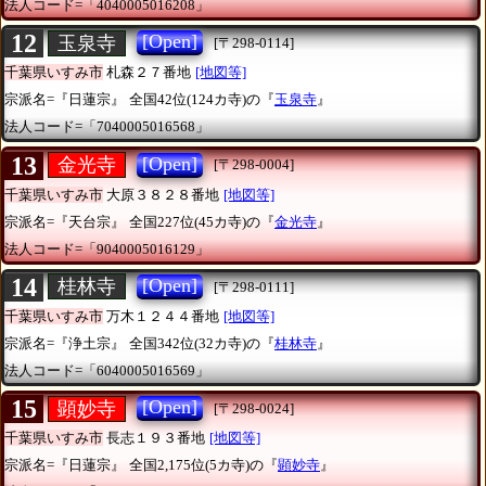
法人コード=「4040005016208」
12
[Open]
玉泉寺
[〒298-0114]
千葉県いすみ市
札森２７番地
[地図等]
宗派名=『日蓮宗』
全国42位(124カ寺)の『
玉泉寺
』
法人コード=「7040005016568」
13
[Open]
金光寺
[〒298-0004]
千葉県いすみ市
大原３８２８番地
[地図等]
宗派名=『天台宗』
全国227位(45カ寺)の『
金光寺
』
法人コード=「9040005016129」
14
[Open]
桂林寺
[〒298-0111]
千葉県いすみ市
万木１２４４番地
[地図等]
宗派名=『浄土宗』
全国342位(32カ寺)の『
桂林寺
』
法人コード=「6040005016569」
15
[Open]
顕妙寺
[〒298-0024]
千葉県いすみ市
長志１９３番地
[地図等]
宗派名=『日蓮宗』
全国2,175位(5カ寺)の『
顕妙寺
』