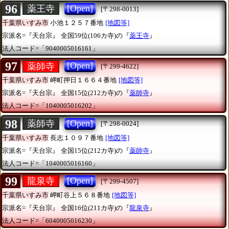
96
[Open]
薬王寺
[〒298-0013]
千葉県いすみ市
小池１２５７番地
[地図等]
宗派名=『天台宗』
全国59位(106カ寺)の『
薬王寺
』
法人コード=「9040005016161」
97
[Open]
薬師寺
[〒299-4622]
千葉県いすみ市
岬町押日１６６４番地
[地図等]
宗派名=『天台宗』
全国15位(212カ寺)の『
薬師寺
』
法人コード=「1040005016202」
98
[Open]
薬師寺
[〒298-0024]
千葉県いすみ市
長志１０９７番地
[地図等]
宗派名=『天台宗』
全国15位(212カ寺)の『
薬師寺
』
法人コード=「1040005016160」
99
[Open]
龍泉寺
[〒299-4507]
千葉県いすみ市
岬町谷上５６８番地
[地図等]
宗派名=『天台宗』
全国16位(211カ寺)の『
龍泉寺
』
法人コード=「6040005016230」