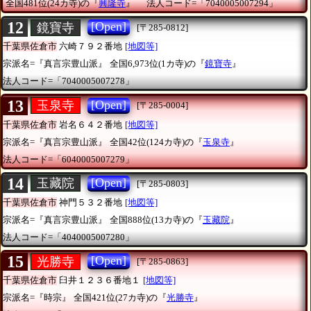
全国481位(24カ寺)の『
興隆寺
』
法人コード=「7040005007294」
12
[Open]
鏡寶寺
[〒285-0812]
千葉県佐倉市
六崎７９２番地
[地図等]
宗派名=『真言宗豊山派』
全国6,973位(1カ寺)の『
鏡寶寺
』
法人コード=「7040005007278」
13
[Open]
玉泉寺
[〒285-0004]
千葉県佐倉市
岩名６４２番地
[地図等]
宗派名=『真言宗豊山派』
全国42位(124カ寺)の『
玉泉寺
』
法人コード=「6040005007279」
14
[Open]
玉藏院
[〒285-0803]
千葉県佐倉市
神門５３２番地
[地図等]
宗派名=『真言宗豊山派』
全国888位(13カ寺)の『
玉藏院
』
法人コード=「4040005007280」
15
[Open]
光勝寺
[〒285-0863]
千葉県佐倉市
臼井１２３６番地１
[地図等]
宗派名=『時宗』
全国421位(27カ寺)の『
光勝寺
』