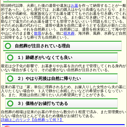
明治時代以降、火葬した後の遺骨や遺灰は
お墓
を作って納骨することが一般
的であった。しかし現代では、お墓の購入はかなり高価なものとなり、また
少子化や高齢化、核家族化などでお墓を建ててもそのお墓を引き継いでくれ
る者がいないという問題も生まれている。また仮に引き継いでくれても、転
勤などで遠方のためお墓を建てても管理できないという問題も生じている。
そのためお墓の代わりに、遺骨や遺灰を自然に還そうとする流れが新たに出
来つつある。それを自然葬という。自然葬には、遺骨を粉末状にして海や空
や山にそのまま撒く
散骨
がある。他に
樹木葬
、海洋葬、風葬、水葬など自然
に回帰するような葬り方も自然葬という。
自然葬が注目されている理由
１）跡継ぎがいなくても良い
最近は少子化の影響で、お墓参りやお墓を次の代まで管理してくれる身内が
いない場合が多くなり、その必要がない自然葬が注目されている。
２）やはり死後は自然に帰りたい
従来の墓では「家」単位に埋葬されるため、お嫁入りした女性から夫の墓に
入りたくない場合や、１人で静かに永眠したいなどの希望が多くなってい
る。また、死後は自然に帰りたい人の希望満たすことができる。
３）価格がお値打ちである
自然葬の相場は従来のお墓の半分から数分の１程度で済み、また管理費がい
らない場合がほとんどであるため価格がお値打ちである。
詳細はこのリンク【自然葬って何？】