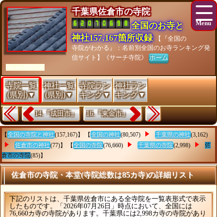
千葉県佐倉市の寺院
全国のお寺と
神社157,167箇所収録
【『全国の
寺院がわかる』：名前別全国のお寺ランキング発
信サイト】《サーチ寺院》
ホーム
[As of 26/07/28]
寺院一覧
神社一覧
寺院ラン
神社ラン
(県別)▼
(県別)▼
キング▼
キング▼
14.『成田市』
16.『東金市』
【
全国の寺院と神社
(157,167)】 【
全国の神社
(80,507)
千葉県の神社
(3,162)
佐倉市の神社
(77)】 【
全国の寺院
(76,660)
千葉県の寺院
(2,998)
佐
倉市の寺院
(85)】
佐倉市の寺院・本堂(寺院総数は85カ寺)の詳細リスト
下記のリストは、千葉県佐倉市にある全寺院を一覧表形式で表示
したものです。「2026年07月26日」時点において、全国には
76,660カ寺の寺院があります。千葉県には2,998カ寺の寺院があり