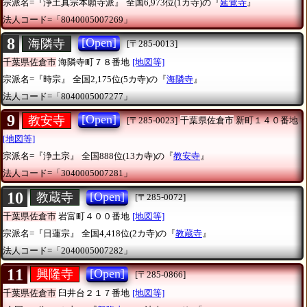
宗派名=『浄土真宗本願寺派』
全国6,973位(1カ寺)の『
延覚寺
』
法人コード=「8040005007269」
8
[Open]
海隣寺
[〒285-0013]
千葉県佐倉市
海隣寺町７８番地
[地図等]
宗派名=『時宗』
全国2,175位(5カ寺)の『
海隣寺
』
法人コード=「8040005007277」
9
[Open]
教安寺
[〒285-0023]
千葉県佐倉市
新町１４０番地
[地図等]
宗派名=『浄土宗』
全国888位(13カ寺)の『
教安寺
』
法人コード=「3040005007281」
10
[Open]
教蔵寺
[〒285-0072]
千葉県佐倉市
岩富町４００番地
[地図等]
宗派名=『日蓮宗』
全国4,418位(2カ寺)の『
教蔵寺
』
法人コード=「2040005007282」
11
[Open]
興隆寺
[〒285-0866]
千葉県佐倉市
臼井台２１７番地
[地図等]