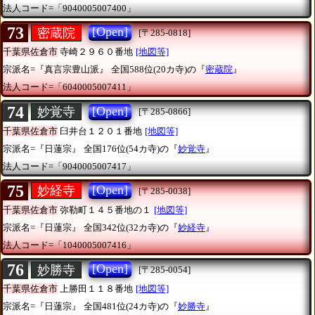
法人コード=「9040005007400」
73
[Open]
密蔵院
[〒285-0818]
千葉県佐倉市
寺崎２９６０番地
[地図等]
宗派名=『真言宗豊山派』
全国588位(20カ寺)の『
密蔵院
』
法人コード=「6040005007411」
74
[Open]
妙覚寺
[〒285-0866]
千葉県佐倉市
臼井台１２０１番地
[地図等]
宗派名=『日蓮宗』
全国176位(54カ寺)の『
妙覚寺
』
法人コード=「9040005007417」
75
[Open]
妙経寺
[〒285-0038]
千葉県佐倉市
弥勒町１４５番地の１
[地図等]
宗派名=『日蓮宗』
全国342位(32カ寺)の『
妙経寺
』
法人コード=「1040005007416」
76
[Open]
妙勝寺
[〒285-0054]
千葉県佐倉市
上勝田１１８番地
[地図等]
宗派名=『日蓮宗』
全国481位(24カ寺)の『
妙勝寺
』