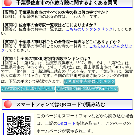
千葉県佐倉市の仏教寺院に関するよくある質問
【質問1】千葉県佐倉市のすべてのお寺の数は何カ寺ですか？
【回答1】千葉県佐倉市のお寺の数は、「85カ寺」です。
【質問2】佐倉市の全寺院一覧表はどこにありますか？
【回答2】佐倉市のお寺の一覧表は、
こちらのリンクをクリック
してくださ
い。
【質問3】千葉県の市町村ごとの全寺院一覧表はどこにありますか？
【回答3】千葉県の市町村ごとのお寺の一覧表は、
こちらのリンクをクリッ
ク
してください。
【質問４】全国の市区町村別寺院数ランキングは？
【回答４】「第1位」は、滋賀県長浜市の『507ヶ寺』です。「第2位」は、
三重県津市の『469ヶ寺』です。「第3位」は、富山県富山市の『461ヶ寺』
です。「第4位」は、新潟県上越市の『451ヶ寺』です。「第5位」は、滋賀
県大津市の『441ヶ寺』です。全国の市区町村県別寺院ランキングの詳細
は、下記のボタンで確認できます。
市区町村別寺院数ランキング
寺院数順位(人口10万人当たり)
寺院数順位(面積100平方Km当たり)
スマートフォンではQRコードで読み込む
このページをスマートフォンなどから読み込む場合
は、上記の
QRコード
を読み取ると、このページの
ホームページが表示されます。