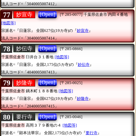
法人コード=「5040005007412」
77
[Open]
妙宣寺
[〒285-0077]
千葉県佐倉市
内田４番地
[地図等]
宗派名=『日蓮宗』
全国627位(19カ寺)の『
妙宣寺
』
法人コード=「3040005007414」
78
[Open]
妙伝寺
[〒285-0866]
千葉県佐倉市
臼井台３１番地
[地図等]
宗派名=『日蓮宗』
全国2,175位(5カ寺)の『
妙伝寺
』
法人コード=「4040005007413」
79
[Open]
妙隆寺
[〒285-0025]
千葉県佐倉市
鏑木町１８８番地
[地図等]
宗派名=『日蓮宗』
全国627位(19カ寺)の『
妙隆寺
』
法人コード=「2040005007415」
80
[Open]
要行寺
[〒285-0046]
千葉県佐倉市
高岡３７９番地の４
[地図等]
宗派名=『顕本法華宗』
全国2,175位(5カ寺)の『
要行寺
』