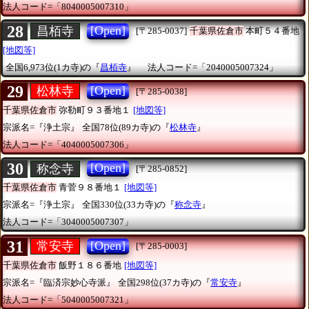
法人コード=「8040005007310」
28
[Open]
昌栢寺
[〒285-0037]
千葉県佐倉市
本町５４番地
[地図等]
全国6,973位(1カ寺)の『
昌栢寺
』
法人コード=「2040005007324」
29
[Open]
松林寺
[〒285-0038]
千葉県佐倉市
弥勒町９３番地１
[地図等]
宗派名=『浄土宗』
全国78位(89カ寺)の『
松林寺
』
法人コード=「4040005007306」
30
[Open]
称念寺
[〒285-0852]
千葉県佐倉市
青菅９８番地１
[地図等]
宗派名=『浄土宗』
全国330位(33カ寺)の『
称念寺
』
法人コード=「3040005007307」
31
[Open]
常安寺
[〒285-0003]
千葉県佐倉市
飯野１８６番地
[地図等]
宗派名=『臨済宗妙心寺派』
全国298位(37カ寺)の『
常安寺
』
法人コード=「5040005007321」