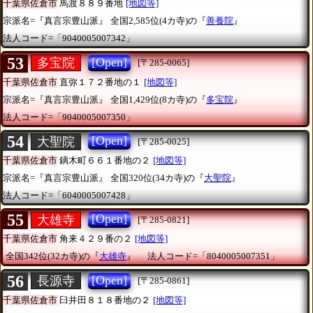
千葉県佐倉市
馬渡８８９番地
[地図等]
宗派名=『真言宗豊山派』
全国2,585位(4カ寺)の『
善養院
』
法人コード=「9040005007342」
53
[Open]
多宝院
[〒285-0065]
千葉県佐倉市
直弥１７２番地の１
[地図等]
宗派名=『真言宗豊山派』
全国1,429位(8カ寺)の『
多宝院
』
法人コード=「9040005007350」
54
[Open]
大聖院
[〒285-0025]
千葉県佐倉市
鏑木町６６１番地の２
[地図等]
宗派名=『真言宗豊山派』
全国320位(34カ寺)の『
大聖院
』
法人コード=「6040005007428」
55
[Open]
大雄寺
[〒285-0821]
千葉県佐倉市
角来４２９番の２
[地図等]
全国342位(32カ寺)の『
大雄寺
』
法人コード=「8040005007351」
56
[Open]
長源寺
[〒285-0861]
千葉県佐倉市
臼井田８１８番地の２
[地図等]