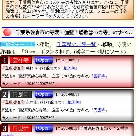
ます。千葉県佐倉市には85カ寺の寺院があります。これは、千葉
県の寺院数の2.84%にあたります。佐倉市の全国市区町村での寺
院数は、第233位です。個別に調べたい場合は、メニューの【全
文検索】にキーワードを入力してください。
千葉県佐倉市の寺院・伽藍「総数は85カ寺」のすべて
〔通常モード〕
へ移動。
[千葉県の寺院一覧]
へ移動。寺院の
詳細は、「Open」ボタンを押す。(漢字コード順にソート)
1
[Open]
雲祥寺
[〒285-0851]
千葉県佐倉市
先崎９６６番地の２
[地図等]
宗派名=『臨済宗妙心寺派』
全国1,292位(9カ寺)の『
雲祥寺
』
法人コード=「3040005007265」
2
[Open]
円應寺
[〒285-0861]
千葉県佐倉市
臼井田９６６番地の１
[地図等]
宗派名=『臨済宗妙心寺派』
全国3,258位(3カ寺)の『
円應寺
』
法人コード=「9040005007268」
3
[Open]
円城寺
[〒285-0815]
千葉県佐倉市
城６７２番地