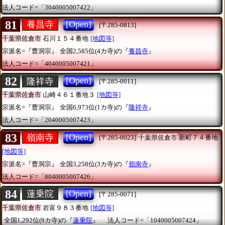
法人コード=「3040005007422」
81
[Open]
養昌寺
[〒285-0813]
千葉県佐倉市
石川１５４番地
[地図等]
宗派名=『曹洞宗』
全国2,585位(4カ寺)の『
養昌寺
』
法人コード=「4040005007421」
82
[Open]
隆祥寺
[〒285-0011]
千葉県佐倉市
山崎４６１番地３
[地図等]
宗派名=『曹洞宗』
全国6,973位(1カ寺)の『
隆祥寺
』
法人コード=「2040005007423」
83
[Open]
嶺南寺
[〒285-0023]
千葉県佐倉市
新町７４番地
[地図等]
宗派名=『曹洞宗』
全国3,258位(3カ寺)の『
嶺南寺
』
法人コード=「8040005007426」
84
[Open]
蓮乗院
[〒285-0071]
千葉県佐倉市
岩富９８３番地
[地図等]
全国1,292位(9カ寺)の『
蓮乗院
』
法人コード=「1040005007424」