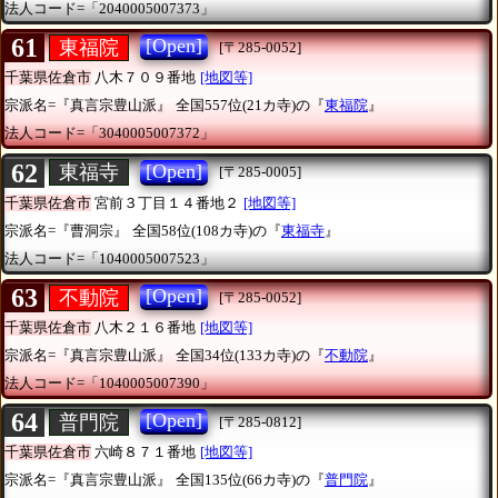
法人コード=「2040005007373」
61
[Open]
東福院
[〒285-0052]
千葉県佐倉市
八木７０９番地
[地図等]
宗派名=『真言宗豊山派』
全国557位(21カ寺)の『
東福院
』
法人コード=「3040005007372」
62
[Open]
東福寺
[〒285-0005]
千葉県佐倉市
宮前３丁目１４番地２
[地図等]
宗派名=『曹洞宗』
全国58位(108カ寺)の『
東福寺
』
法人コード=「1040005007523」
63
[Open]
不動院
[〒285-0052]
千葉県佐倉市
八木２１６番地
[地図等]
宗派名=『真言宗豊山派』
全国34位(133カ寺)の『
不動院
』
法人コード=「1040005007390」
64
[Open]
普門院
[〒285-0812]
千葉県佐倉市
六崎８７１番地
[地図等]
宗派名=『真言宗豊山派』
全国135位(66カ寺)の『
普門院
』