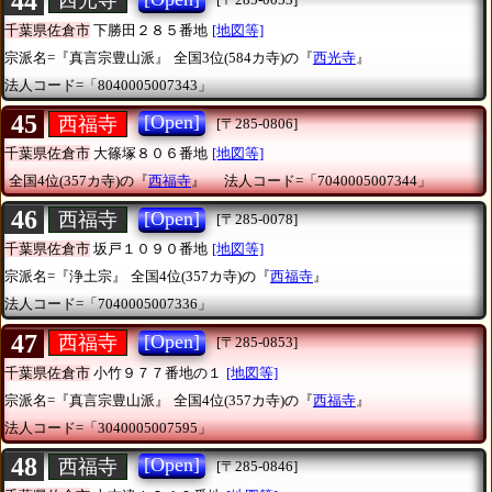
44
西光寺
千葉県佐倉市
下勝田２８５番地
[地図等]
宗派名=『真言宗豊山派』
全国3位(584カ寺)の『
西光寺
』
法人コード=「8040005007343」
45
[Open]
西福寺
[〒285-0806]
千葉県佐倉市
大篠塚８０６番地
[地図等]
全国4位(357カ寺)の『
西福寺
』
法人コード=「7040005007344」
46
[Open]
西福寺
[〒285-0078]
千葉県佐倉市
坂戸１０９０番地
[地図等]
宗派名=『浄土宗』
全国4位(357カ寺)の『
西福寺
』
法人コード=「7040005007336」
47
[Open]
西福寺
[〒285-0853]
千葉県佐倉市
小竹９７７番地の１
[地図等]
宗派名=『真言宗豊山派』
全国4位(357カ寺)の『
西福寺
』
法人コード=「3040005007595」
48
[Open]
西福寺
[〒285-0846]