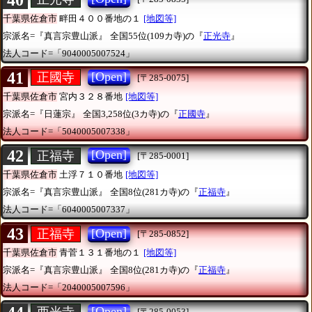
千葉県佐倉市
畔田４００番地の１
[地図等]
宗派名=『真言宗豊山派』
全国55位(109カ寺)の『
正光寺
』
法人コード=「9040005007524」
41
[Open]
正國寺
[〒285-0075]
千葉県佐倉市
宮内３２８番地
[地図等]
宗派名=『日蓮宗』
全国3,258位(3カ寺)の『
正國寺
』
法人コード=「5040005007338」
42
[Open]
正福寺
[〒285-0001]
千葉県佐倉市
土浮７１０番地
[地図等]
宗派名=『真言宗豊山派』
全国8位(281カ寺)の『
正福寺
』
法人コード=「6040005007337」
43
[Open]
正福寺
[〒285-0852]
千葉県佐倉市
青菅１３１番地の１
[地図等]
宗派名=『真言宗豊山派』
全国8位(281カ寺)の『
正福寺
』
法人コード=「2040005007596」
[Open]
[〒285-0053]