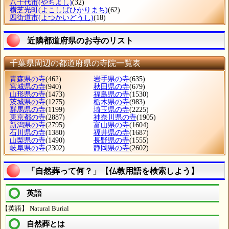
八千代市
(やちよし)
(32)
横芝光町
(よこしばひかりまち)
(62)
四街道市
(よつかいどうし)
(18)
近隣都道府県のお寺のリスト
千葉県周辺の都道府県の寺院一覧表
青森県の寺
(462)
岩手県の寺
(635)
宮城県の寺
(940)
秋田県の寺
(679)
山形県の寺
(1473)
福島県の寺
(1530)
茨城県の寺
(1275)
栃木県の寺
(983)
群馬県の寺
(1199)
埼玉県の寺
(2225)
東京都の寺
(2887)
神奈川県の寺
(1905)
新潟県の寺
(2795)
富山県の寺
(1604)
石川県の寺
(1380)
福井県の寺
(1687)
山梨県の寺
(1490)
長野県の寺
(1555)
岐阜県の寺
(2302)
静岡県の寺
(2602)
「自然葬って何？」【仏教用語を検索しよう】
英語
【英語】 Natural Burial
自然葬とは