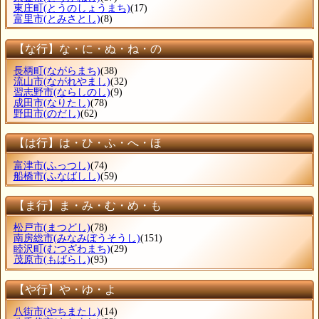
東庄町
(とうのしょうまち)
(17)
富里市
(とみさとし)
(8)
【な行】な・に・ぬ・ね・の
長柄町
(ながらまち)
(38)
流山市
(ながれやまし)
(32)
習志野市
(ならしのし)
(9)
成田市
(なりたし)
(78)
野田市
(のだし)
(62)
【は行】は・ひ・ふ・へ・ほ
富津市
(ふっつし)
(74)
船橋市
(ふなばしし)
(59)
【ま行】ま・み・む・め・も
松戸市
(まつどし)
(78)
南房総市
(みなみぼうそうし)
(151)
睦沢町
(むつざわまち)
(29)
茂原市
(もばらし)
(93)
【や行】や・ゆ・よ
八街市
(やちまたし)
(14)