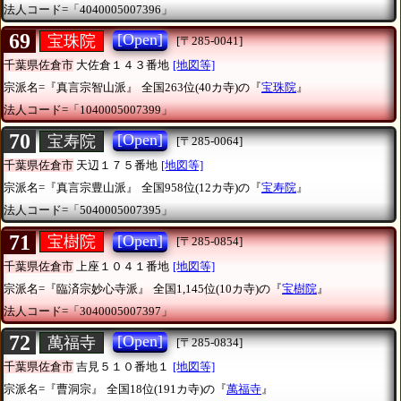
法人コード=「4040005007396」
69
[Open]
宝珠院
[〒285-0041]
千葉県佐倉市
大佐倉１４３番地
[地図等]
宗派名=『真言宗智山派』
全国263位(40カ寺)の『
宝珠院
』
法人コード=「1040005007399」
70
[Open]
宝寿院
[〒285-0064]
千葉県佐倉市
天辺１７５番地
[地図等]
宗派名=『真言宗豊山派』
全国958位(12カ寺)の『
宝寿院
』
法人コード=「5040005007395」
71
[Open]
宝樹院
[〒285-0854]
千葉県佐倉市
上座１０４１番地
[地図等]
宗派名=『臨済宗妙心寺派』
全国1,145位(10カ寺)の『
宝樹院
』
法人コード=「3040005007397」
72
[Open]
萬福寺
[〒285-0834]
千葉県佐倉市
吉見５１０番地１
[地図等]
宗派名=『曹洞宗』
全国18位(191カ寺)の『
萬福寺
』