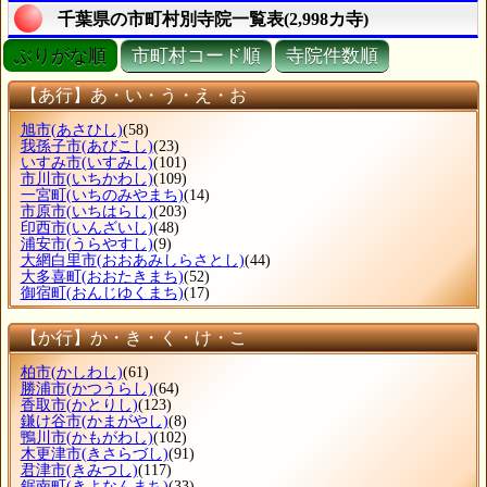
千葉県の市町村別寺院一覧表(2,998カ寺)
ぶりがな順
市町村コード順
寺院件数順
【あ行】あ・い・う・え・お
旭市
(あさひし)
(58)
我孫子市
(あびこし)
(23)
いすみ市
(いすみし)
(101)
市川市
(いちかわし)
(109)
一宮町
(いちのみやまち)
(14)
市原市
(いちはらし)
(203)
印西市
(いんざいし)
(48)
浦安市
(うらやすし)
(9)
大網白里市
(おおあみしらさとし)
(44)
大多喜町
(おおたきまち)
(52)
御宿町
(おんじゆくまち)
(17)
【か行】か・き・く・け・こ
柏市
(かしわし)
(61)
勝浦市
(かつうらし)
(64)
香取市
(かとりし)
(123)
鎌け谷市
(かまがやし)
(8)
鴨川市
(かもがわし)
(102)
木更津市
(きさらづし)
(91)
君津市
(きみつし)
(117)
鋸南町
(きよなんまち)
(33)