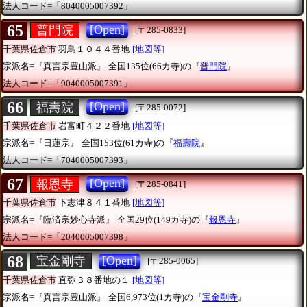
法人コード=「8040005007392」
65
[Open]
普門院
[〒285-0833]
千葉県佐倉市
羽鳥１０４４番地
[地図等]
宗派名=『真言宗豊山派』
全国135位(66カ寺)の『
普門院
』
法人コード=「9040005007391」
66
[Open]
福壽院
[〒285-0072]
千葉県佐倉市
岩富町４２２番地
[地図等]
宗派名=『日蓮宗』
全国153位(61カ寺)の『
福壽院
』
法人コード=「7040005007393」
67
[Open]
報恩寺
[〒285-0841]
千葉県佐倉市
下志津８４１番地
[地図等]
宗派名=『臨済宗妙心寺派』
全国29位(149カ寺)の『
報恩寺
』
法人コード=「2040005007398」
68
[Open]
宝金剛寺
[〒285-0065]
千葉県佐倉市
直弥３８番地の１
[地図等]
宗派名=『真言宗豊山派』
全国6,973位(1カ寺)の『
宝金剛寺
』