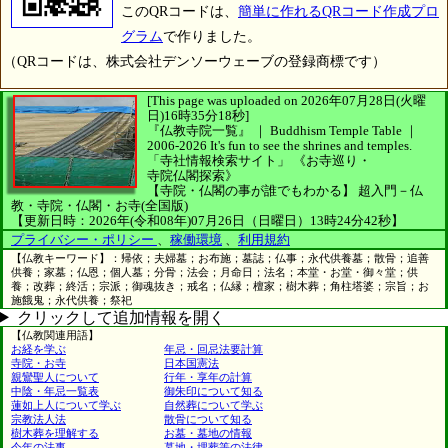
このQRコードは、
簡単に作れるQRコード作成プロ
グラム
で作りました。
（QRコードは、株式会社デンソーウェーブの登録商標です）
[This page was uploaded on 2026年07月28日(火曜
日)16時35分18秒]
『仏教寺院一覧』 ｜ Buddhism Temple Table
｜
2006-2026
It's fun to see
the shrines and temples.
「寺社情報検索サイト」
《お寺巡り・
寺院仏閣探索》
【寺院・仏閣の事が誰でもわかる】
超入門－仏
教・寺院・仏閣・お寺(全国版)
【更新日時：2026年(令和08年)07月26日（日曜日）13時24分42秒】
プライバシー・ポリシー
、
稼働環境
、
利用規約
【仏教キーワード】：帰依；夫婦墓；お布施；墓誌；仏事；永代供養墓；散骨；追善
供養；家墓；仏恩；個人墓；分骨；法会；月命日；法名；本堂・お堂・御々堂；供
養；改葬；終活；宗派；御魂抜き；戒名；仏縁；檀家；樹木葬；角柱塔婆；宗旨；お
施餓鬼；永代供養；祭祀
クリックして追加情報を開く
【仏教関連用語】
お経を学ぶ
年忌・回忌法要計算
寺院・お寺
日本国憲法
親鸞聖人について
行年・享年の計算
中陰・年忌一覧表
御朱印について知る
蓮如上人について学ぶ
自然葬について学ぶ
宗教法人法
散骨について知る
樹木葬を理解する
お墓・墓地の情報
今年の法事
墓地・埋葬等の法律