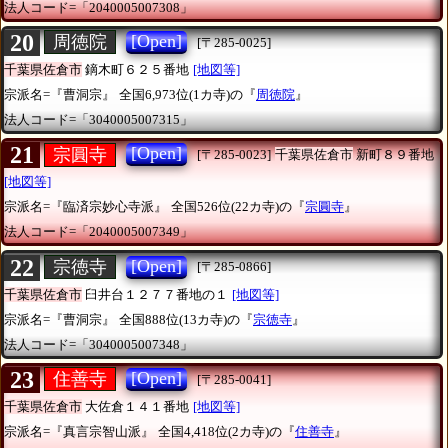
法人コード=「2040005007308」
20
[Open]
周徳院
[〒285-0025]
千葉県佐倉市
鏑木町６２５番地
[地図等]
宗派名=『曹洞宗』
全国6,973位(1カ寺)の『
周徳院
』
法人コード=「3040005007315」
21
[Open]
宗圓寺
[〒285-0023]
千葉県佐倉市
新町８９番地
[地図等]
宗派名=『臨済宗妙心寺派』
全国526位(22カ寺)の『
宗圓寺
』
法人コード=「2040005007349」
22
[Open]
宗徳寺
[〒285-0866]
千葉県佐倉市
臼井台１２７７番地の１
[地図等]
宗派名=『曹洞宗』
全国888位(13カ寺)の『
宗徳寺
』
法人コード=「3040005007348」
23
[Open]
住善寺
[〒285-0041]
千葉県佐倉市
大佐倉１４１番地
[地図等]
宗派名=『真言宗智山派』
全国4,418位(2カ寺)の『
住善寺
』