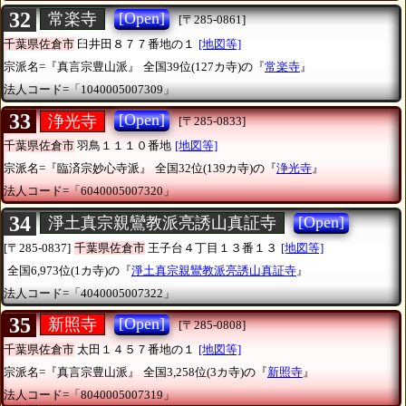
32
[Open]
常楽寺
[〒285-0861]
千葉県佐倉市
臼井田８７７番地の１
[地図等]
宗派名=『真言宗豊山派』
全国39位(127カ寺)の『
常楽寺
』
法人コード=「1040005007309」
33
[Open]
浄光寺
[〒285-0833]
千葉県佐倉市
羽鳥１１１０番地
[地図等]
宗派名=『臨済宗妙心寺派』
全国32位(139カ寺)の『
浄光寺
』
法人コード=「6040005007320」
34
[Open]
淨土真宗親鸞教派亮誘山真証寺
[〒285-0837]
千葉県佐倉市
王子台４丁目１３番１３
[地図等]
全国6,973位(1カ寺)の『
淨土真宗親鸞教派亮誘山真証寺
』
法人コード=「4040005007322」
35
[Open]
新照寺
[〒285-0808]
千葉県佐倉市
太田１４５７番地の１
[地図等]
宗派名=『真言宗豊山派』
全国3,258位(3カ寺)の『
新照寺
』
法人コード=「8040005007319」