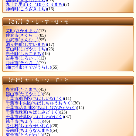
九十九里町
(くじゆうくりまち)
(7)
神崎町
(こうざきまち)
(16)
【さ行】さ・し・す・せ・そ
栄町
(さかえまち)
(13)
佐倉市
(さくらし)
(85)
山武市
(さんむし)
(95)
酒々井町
(しすいまち)
(17)
芝山町
(しばやままち)
(23)
白子町
(しらこまち)
(18)
白井市
(しろいし)
(12)
匝瑳市
(そうさし)
(77)
袖け浦市
(そでがうらし)
(55)
【た行】た・ち・つ・て・と
多古町
(たこまち)
(45)
館山市
(たてやまし)
(98)
千葉市稲毛区
(ちばしいなげく)
(11)
千葉市中央区
(ちばしちゅうおうく)
(36)
千葉市花見川区
(ちばしはなみがわく)
(14)
千葉市緑区
(ちばしみどりく)
(23)
千葉市若葉区
(ちばしわかばく)
(37)
銚子市
(ちょうしし)
(46)
長生村
(ちょうせいむら)
(28)
長南町
(ちょうなんまち)
(54)
東金市
(とうがねし)
(57)