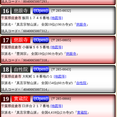
法人コード=「8040005007293」
16
[Open]
慈眼寺
[〒285-0032]
千葉県佐倉市
飯田１７４６番地
[地図等]
宗派名=『真言宗智山派』
全国19位(190カ寺)の『
慈眼寺
』
法人コード=「6040005007312」
17
[Open]
慈眼寺
[〒285-0805]
千葉県佐倉市
小篠塚５６５番地
[地図等]
宗派名=『曹洞宗』
全国19位(190カ寺)の『
慈眼寺
』
法人コード=「9040005007318」
18
[Open]
自性院
[〒285-0043]
千葉県佐倉市
大蛇町１８番地の１
[地図等]
宗派名=『真言宗智山派』
全国154位(60カ寺)の『
自性院
』
法人コード=「4040005007314」
19
[Open]
實蔵院
[〒285-0866]
千葉県佐倉市
臼井台２１７番地
[地図等]
宗派名=『真言宗豊山派』
全国4,418位(2カ寺)の『
實蔵院
』