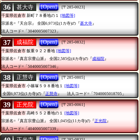
36
[Open]
甚大寺
[〒285-0023]
千葉県佐倉市
新町７８番地の１
[地図等]
宗派名=『天台宗』
全国6,973位(1カ寺)の『
甚大寺
』
法人コード=「3040005007323」
37
[Open]
成福院
[〒285-0832]
千葉県佐倉市
飯重９２２番地
[地図等]
宗派名=『真言宗豊山派』
全国2,585位(4カ寺)の『
成福院
』
法人コード=「5040005007346」
38
[Open]
正慧寺
[〒285-0805]
千葉県佐倉市
小篠塚５９８番地１
[地図等]
全国6,973位(1カ寺)の『
正慧寺
』
法人コード=「7040005018705」
39
[Open]
正光院
[〒285-0061]
千葉県佐倉市
高崎５５２番地の１
[地図等]
宗派名=『真言宗豊山派』
全国1,045位(11カ寺)の『
正光院
』
法人コード=「4040005007339」
40
[Open]
正光寺
[〒285-0835]