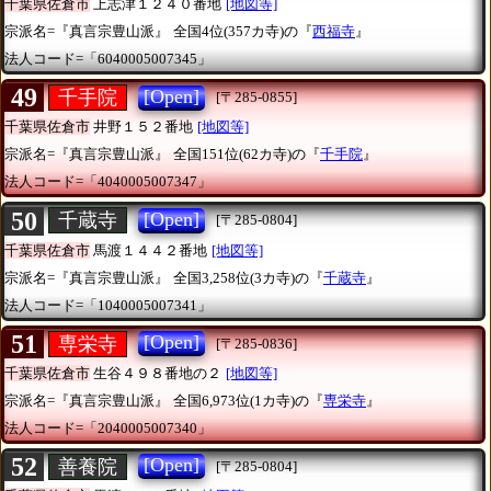
千葉県佐倉市
上志津１２４０番地
[地図等]
宗派名=『真言宗豊山派』
全国4位(357カ寺)の『
西福寺
』
法人コード=「6040005007345」
49
[Open]
千手院
[〒285-0855]
千葉県佐倉市
井野１５２番地
[地図等]
宗派名=『真言宗豊山派』
全国151位(62カ寺)の『
千手院
』
法人コード=「4040005007347」
50
[Open]
千蔵寺
[〒285-0804]
千葉県佐倉市
馬渡１４４２番地
[地図等]
宗派名=『真言宗豊山派』
全国3,258位(3カ寺)の『
千蔵寺
』
法人コード=「1040005007341」
51
[Open]
専栄寺
[〒285-0836]
千葉県佐倉市
生谷４９８番地の２
[地図等]
宗派名=『真言宗豊山派』
全国6,973位(1カ寺)の『
専栄寺
』
法人コード=「2040005007340」
52
[Open]
善養院
[〒285-0804]