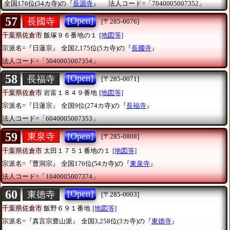
全国176位(54カ寺)の『
長源寺
』
法人コード=「7040005007352」
57
[Open]
長國寺
[〒285-0076]
千葉県佐倉市
飯塚９６番地の１
[地図等]
宗派名=『日蓮宗』
全国2,175位(5カ寺)の『
長國寺
』
法人コード=「5040005007354」
58
[Open]
長福寺
[〒285-0071]
千葉県佐倉市
岩富１８４９番地
[地図等]
宗派名=『日蓮宗』
全国9位(274カ寺)の『
長福寺
』
法人コード=「6040005007353」
59
[Open]
東泉寺
[〒285-0808]
千葉県佐倉市
太田１７５１番地の１
[地図等]
宗派名=『曹洞宗』
全国176位(54カ寺)の『
東泉寺
』
法人コード=「1040005007374」
60
[Open]
東徳寺
[〒285-0003]
千葉県佐倉市
飯野６９１番地
[地図等]
宗派名=『真言宗豊山派』
全国3,258位(3カ寺)の『
東徳寺
』