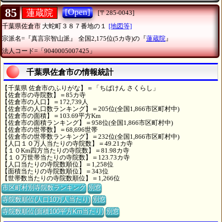
85
[Open]
蓮蔵院
[〒285-0043]
千葉県佐倉市
大蛇町３８７番地の１
[地図等]
宗派名=『真言宗智山派』
全国2,175位(5カ寺)の『
蓮蔵院
』
法人コード=「9040005007425」
千葉県佐倉市の情報統計
【千葉県 佐倉市のふりがな】＝「ちばけん さくらし」
【佐倉市の寺院数】＝85カ寺
【佐倉市の人口】＝172,739人
【佐倉市の人口数ランキング】＝205位(全国1,866市区町村中)
【佐倉市の面積】＝103.69平方Km
【佐倉市の面積ランキング】＝958位(全国1,866市区町村中)
【佐倉市の世帯数】＝68,696世帯
【佐倉市の世帯数ランキング】＝232位(全国1,866市区町村中)
【人口１０万人当たりの寺院数】＝49.21カ寺
【１０Km四方当たりの寺院数】＝81.98カ寺
【１０万世帯当たりの寺院数】＝123.73カ寺
【人口当たりの寺院数順位】＝1,258位
【面積当たりの寺院数順位】＝343位
【世帯数当たりの寺院数順位】＝1,266位
市区町村別寺院数ランキング
別窓
寺院数順位(人口10万人当たり)
別窓
寺院数順位(面積100平方Km当たり)
別窓