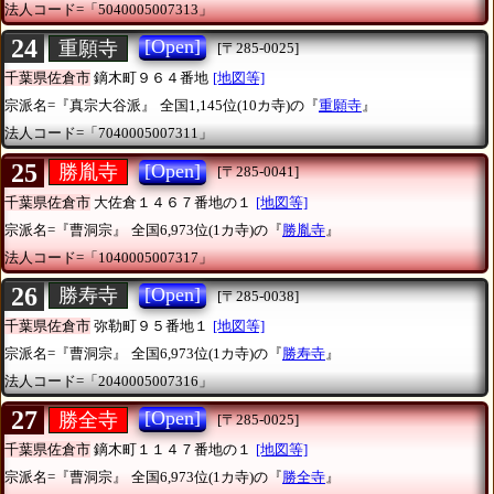
法人コード=「5040005007313」
24
[Open]
重願寺
[〒285-0025]
千葉県佐倉市
鏑木町９６４番地
[地図等]
宗派名=『真宗大谷派』
全国1,145位(10カ寺)の『
重願寺
』
法人コード=「7040005007311」
25
[Open]
勝胤寺
[〒285-0041]
千葉県佐倉市
大佐倉１４６７番地の１
[地図等]
宗派名=『曹洞宗』
全国6,973位(1カ寺)の『
勝胤寺
』
法人コード=「1040005007317」
26
[Open]
勝寿寺
[〒285-0038]
千葉県佐倉市
弥勒町９５番地１
[地図等]
宗派名=『曹洞宗』
全国6,973位(1カ寺)の『
勝寿寺
』
法人コード=「2040005007316」
27
[Open]
勝全寺
[〒285-0025]
千葉県佐倉市
鏑木町１１４７番地の１
[地図等]
宗派名=『曹洞宗』
全国6,973位(1カ寺)の『
勝全寺
』