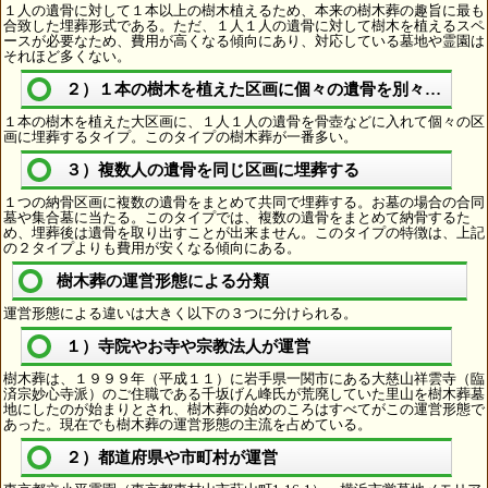
１人の遺骨に対して１本以上の樹木植えるため、本来の樹木葬の趣旨に最も
合致した埋葬形式である。ただ、１人１人の遺骨に対して樹木を植えるスペ
ースが必要なため、費用が高くなる傾向にあり、対応している墓地や霊園は
それほど多くない。
２）１本の樹木を植えた区画に個々の遺骨を別々に埋葬
１本の樹木を植えた大区画に、１人１人の遺骨を骨壺などに入れて個々の区
画に埋葬するタイプ。このタイプの樹木葬が一番多い。
３）複数人の遺骨を同じ区画に埋葬する
１つの納骨区画に複数の遺骨をまとめて共同で埋葬する。お墓の場合の合同
墓や集合墓に当たる。このタイプでは、複数の遺骨をまとめて納骨するた
め、埋葬後は遺骨を取り出すことが出来ません。このタイプの特徴は、上記
の２タイプよりも費用が安くなる傾向にある。
樹木葬の運営形態による分類
運営形態による違いは大きく以下の３つに分けられる。
１）寺院やお寺や宗教法人が運営
樹木葬は、１９９９年（平成１１）に岩手県一関市にある大慈山祥雲寺（臨
済宗妙心寺派）のご住職である千坂げん峰氏が荒廃していた里山を樹木葬墓
地にしたのが始まりとされ、樹木葬の始めのころはすべてがこの運営形態で
あった。現在でも樹木葬の運営形態の主流を占めている。
２）都道府県や市町村が運営