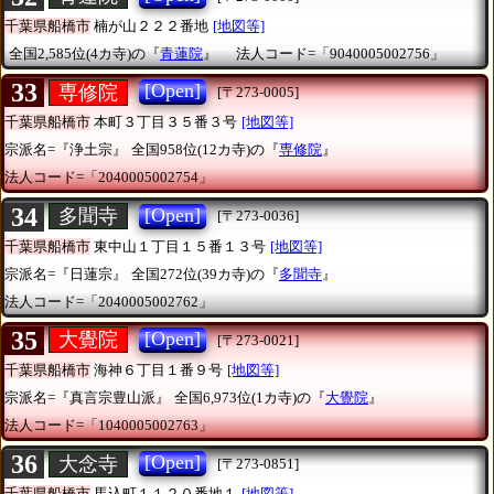
千葉県船橋市
楠が山２２２番地
[地図等]
全国2,585位(4カ寺)の『
青蓮院
』
法人コード=「9040005002756」
33
[Open]
専修院
[〒273-0005]
千葉県船橋市
本町３丁目３５番３号
[地図等]
宗派名=『浄土宗』
全国958位(12カ寺)の『
専修院
』
法人コード=「2040005002754」
34
[Open]
多聞寺
[〒273-0036]
千葉県船橋市
東中山１丁目１５番１３号
[地図等]
宗派名=『日蓮宗』
全国272位(39カ寺)の『
多聞寺
』
法人コード=「2040005002762」
35
[Open]
大覺院
[〒273-0021]
千葉県船橋市
海神６丁目１番９号
[地図等]
宗派名=『真言宗豊山派』
全国6,973位(1カ寺)の『
大覺院
』
法人コード=「1040005002763」
36
[Open]
大念寺
[〒273-0851]
千葉県船橋市
馬込町１１２０番地１
[地図等]