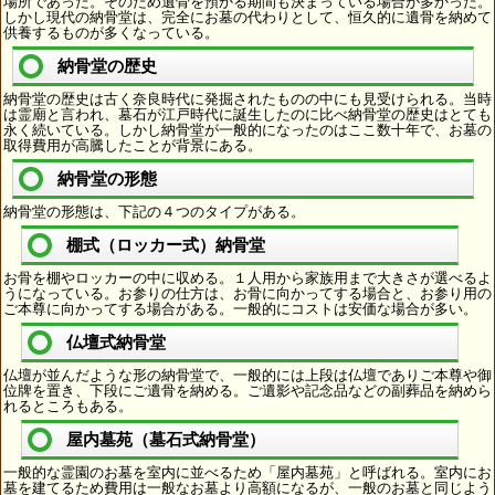
場所であった。そのため遺骨を預かる期間も決まっている場合が多かった。
しかし現代の納骨堂は、完全にお墓の代わりとして、恒久的に遺骨を納めて
供養するものが多くなっている。
納骨堂の歴史
納骨堂の歴史は古く奈良時代に発掘されたものの中にも見受けられる。当時
は霊廟と言われ、墓石が江戸時代に誕生したのに比べ納骨堂の歴史はとても
永く続いている。しかし納骨堂が一般的になったのはここ数十年で、お墓の
取得費用が高騰したことが背景にある。
納骨堂の形態
納骨堂の形態は、下記の４つのタイプがある。
棚式（ロッカー式）納骨堂
お骨を棚やロッカーの中に収める。１人用から家族用まで大きさが選べるよ
うになっている。お参りの仕方は、お骨に向かってする場合と、お参り用の
ご本尊に向かってする場合がある。一般的にコストは安価な場合が多い。
仏壇式納骨堂
仏壇が並んだような形の納骨堂で、一般的には上段は仏壇でありご本尊や御
位牌を置き、下段にご遺骨を納める。ご遺影や記念品などの副葬品を納めら
れるところもある。
屋内墓苑（墓石式納骨堂）
一般的な霊園のお墓を室内に並べるため「屋内墓苑」と呼ばれる。室内にお
墓を建てるため費用は一般なお墓より高額になるが、一般のお墓と同じよう