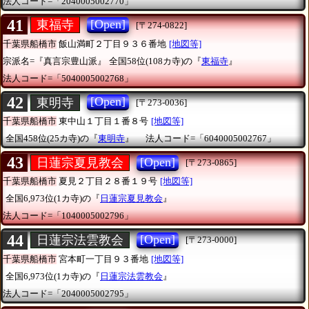
法人コード=「2040005002770」
41
[Open]
東福寺
[〒274-0822]
千葉県船橋市
飯山満町２丁目９３６番地
[地図等]
宗派名=『真言宗豊山派』
全国58位(108カ寺)の『
東福寺
』
法人コード=「5040005002768」
42
[Open]
東明寺
[〒273-0036]
千葉県船橋市
東中山１丁目１番８号
[地図等]
全国458位(25カ寺)の『
東明寺
』
法人コード=「6040005002767」
43
[Open]
日蓮宗夏見教会
[〒273-0865]
千葉県船橋市
夏見２丁目２８番１９号
[地図等]
全国6,973位(1カ寺)の『
日蓮宗夏見教会
』
法人コード=「1040005002796」
44
[Open]
日蓮宗法雲教会
[〒273-0000]
千葉県船橋市
宮本町一丁目９３番地
[地図等]
全国6,973位(1カ寺)の『
日蓮宗法雲教会
』
法人コード=「2040005002795」