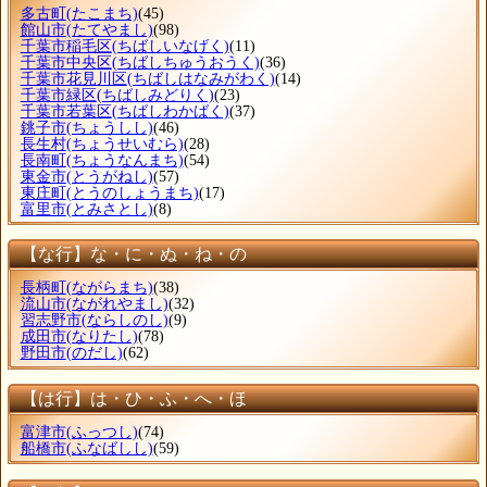
多古町
(たこまち)
(45)
館山市
(たてやまし)
(98)
千葉市稲毛区
(ちばしいなげく)
(11)
千葉市中央区
(ちばしちゅうおうく)
(36)
千葉市花見川区
(ちばしはなみがわく)
(14)
千葉市緑区
(ちばしみどりく)
(23)
千葉市若葉区
(ちばしわかばく)
(37)
銚子市
(ちょうしし)
(46)
長生村
(ちょうせいむら)
(28)
長南町
(ちょうなんまち)
(54)
東金市
(とうがねし)
(57)
東庄町
(とうのしょうまち)
(17)
富里市
(とみさとし)
(8)
【な行】な・に・ぬ・ね・の
長柄町
(ながらまち)
(38)
流山市
(ながれやまし)
(32)
習志野市
(ならしのし)
(9)
成田市
(なりたし)
(78)
野田市
(のだし)
(62)
【は行】は・ひ・ふ・へ・ほ
富津市
(ふっつし)
(74)
船橋市
(ふなばしし)
(59)