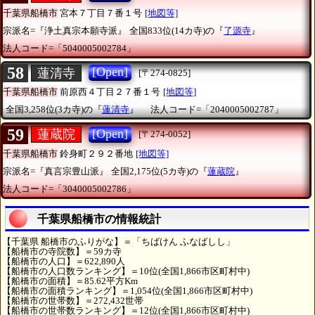
千葉県船橋市
宮本７丁目７番１号
[地図等]
宗派名=『浄土真宗本願寺派』
全国833位(14カ寺)の『
了源寺
』
法人コード=「5040005002784」
58
[Open]
蓮清寺
[〒274-0825]
千葉県船橋市
前原西４丁目２７番１号
[地図等]
全国3,258位(3カ寺)の『
蓮清寺
』
法人コード=「2040005002787」
59
[Open]
蓮蔵院
[〒274-0052]
千葉県船橋市
鈴身町２９２番地
[地図等]
宗派名=『真言宗豊山派』
全国2,175位(5カ寺)の『
蓮蔵院
』
法人コード=「3040005002786」
千葉県船橋市の情報統計
【千葉県 船橋市のふりがな】＝「ちばけん ふなばしし」
【船橋市の寺院数】＝59カ寺
【船橋市の人口】＝622,890人
【船橋市の人口数ランキング】＝10位(全国1,866市区町村中)
【船橋市の面積】＝85.62平方Km
【船橋市の面積ランキング】＝1,054位(全国1,866市区町村中)
【船橋市の世帯数】＝272,432世帯
【船橋市の世帯数ランキング】＝12位(全国1,866市区町村中)