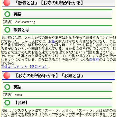
「散骨とは」【お寺の用語がわかる】
英語
【英語】 Ash scattering
散骨とは
明治時代以降、火葬した後の遺骨や遺灰はお墓を作って納骨することが一般
的であった。しかし現代では、
お墓
の購入はかなり高価なものとなり、また
少子化や高齢化、核家族化などでお墓を建ててもそのお墓を引き継いでくれ
る者がいないという問題も生まれている。また仮に引き継いでくれても、転
勤などで遠方のためお墓を建てても管理できないという問題も生じている。
そのため、火葬された遺骨を細かく砕いて山や海や川などにまく散骨が行わ
れるようになっている。自然に還ることを願って行われる
自然葬
の１つの形
態である。
詳細はこのリンク【散骨とは】
【お寺の用語がわかる】「お経とは」
英語
【英語】 sutra
【お経】
お経はサンスクリット語で「スートラ」と言う。「スートラ」とは縦糸の意
味で、当時はお釈迦さま（仏陀）の教えを木の葉や木の皮などに書き、それ