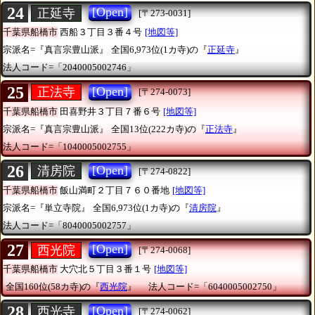
24
[Open]
正延寺
[〒273-0031]
千葉県船橋市
西船３丁目３番４号
[地図等]
宗派名=『真言宗豊山派』
全国6,973位(1カ寺)の『
正延寺
』
法人コード=「2040005002746」
25
[Open]
正法寺
[〒274-0073]
千葉県船橋市
田喜野井３丁目７番６号
[地図等]
宗派名=『真言宗豊山派』
全国13位(222カ寺)の『
正法寺
』
法人コード=「1040005002755」
26
[Open]
清房院
[〒274-0822]
千葉県船橋市
飯山満町２丁目７６０番地
[地図等]
宗派名=『単立寺院』
全国6,973位(1カ寺)の『
清房院
』
法人コード=「8040005002757」
27
[Open]
西光院
[〒274-0068]
千葉県船橋市
大穴北５丁目３番１号
[地図等]
全国160位(58カ寺)の『
西光院
』
法人コード=「6040005002750」
28
[Open]
西光寺
[〒274-0062]