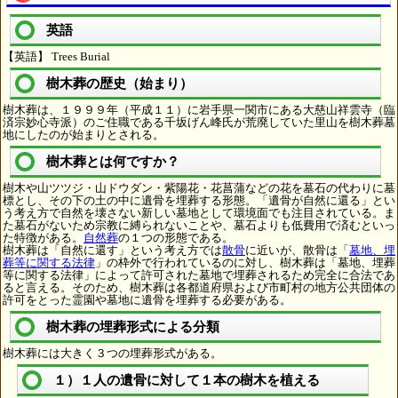
英語
【英語】 Trees Burial
樹木葬の歴史（始まり）
樹木葬は、１９９９年（平成１１）に岩手県一関市にある大慈山祥雲寺（臨
済宗妙心寺派）のご住職である千坂げん峰氏が荒廃していた里山を樹木葬墓
地にしたのが始まりとされる。
樹木葬とは何ですか？
樹木や山ツツジ・山ドウダン・紫陽花・花菖蒲などの花を墓石の代わりに墓
標とし、その下の土の中に遺骨を埋葬する形態。「遺骨が自然に還る」とい
う考え方で自然を壊さない新しい墓地として環境面でも注目されている。ま
た墓石がないため宗教に縛られないことや、墓石よりも低費用で済むといっ
た特徴がある。
自然葬
の１つの形態である。
樹木葬は「自然に還す」という考え方では
散骨
に近いが、散骨は「
墓地、埋
葬等に関する法律
」の枠外で行われているのに対し、樹木葬は「墓地、埋葬
等に関する法律」によって許可された墓地で埋葬されるため完全に合法であ
ると言える。そのため、樹木葬は各都道府県および市町村の地方公共団体の
許可をとった霊園や墓地に遺骨を埋葬する必要がある。
樹木葬の埋葬形式による分類
樹木葬には大きく３つの埋葬形式がある。
１）１人の遺骨に対して１本の樹木を植える