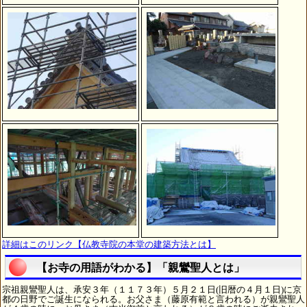
詳細はこのリンク【仏教寺院の本堂の建築方法とは】
【お寺の用語がわかる】「親鸞聖人とは」
宗祖親鸞聖人は、承安３年（１１７３年）５月２１日(旧暦の４月１日)に京
都の日野でご誕生になられる。お父さま（藤原有範と言われる）が親鸞聖人