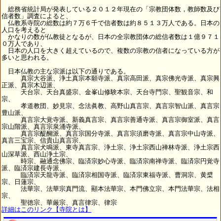
総務省統計局が発表している２０１２年現在の「宗教団体数，教師数及び
信者数」調査によると、
仏教系寺院の総数は約７万６千で信者数は約８５１３万人である。日本の
人口を考えると
かなりの数が仏教徒となるが、日本の全宗教団体の総信者数は１億９７１
０万人であり、
日本の人口を大きく超えているので、複数の宗教の信者になっている方が
多いと思われる。
日本仏教の主な宗派は以下の通りである。
真宗大谷派、浄土真宗本願寺派、真宗高田派、真宗佛光寺派、真宗興
正派、真宗木辺派、
天台宗、天台真盛宗、金峯山修験本宗、天台寺門宗、聖観音宗、和
宗、
孝道教団、妙見宗、念法眞教、高野山真言宗、真言宗智山派、真言宗
豊山派、
真言宗大覚寺派、新義真言宗、真言宗善通寺派、真言宗御室派、真言
宗山階派、真言宗泉涌寺派、
真言宗醍醐派、真言宗国分寺派、真言宗須磨寺派、真言宗中山寺派、
真言三宝宗、信貴山真言宗、
真言宗犬鳴派、東寺真言宗、浄土宗、浄土宗西山禅林寺派、浄土宗西
山深草派、西山浄土宗、
時宗、融通念佛宗、臨済宗妙心寺派、臨済宗南禅寺派、臨済宗円覚寺
派、臨済宗建長寺派、
臨済宗天龍寺派、臨済宗相国寺派、臨済宗東福寺派、曹洞宗、黄檗
宗、日蓮宗、
法華宗、法華宗真門流、顯本法華宗、本門佛立宗、本門法華宗、法相
宗、
聖徳宗、華厳宗、真言律宗、律宗
詳細はこのリンク【寺院とは】