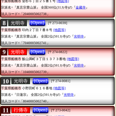
千葉県船橋市
金杉６丁目２５番１号
[地図等]
宗派名=『真言宗豊山派』
全国360位(31カ寺)の『
金藏寺
』
法人コード=「2040005002738」
8
[Open]
光明寺
[〒273-0039]
千葉県船橋市
印内２丁目７番８号
[地図等]
宗派名=『真言宗豊山派』
全国2位(591カ寺)の『
光明寺
』
法人コード=「7040005002741」
9
[Open]
光明寺
[〒274-0822]
千葉県船橋市
飯山満町３丁目１３７３番地
[地図等]
宗派名=『真言宗豊山派』
全国2位(591カ寺)の『
光明寺
』
法人コード=「1040005002739」
10
[Open]
光明寺
[〒274-0081]
千葉県船橋市
小野田町６１６番地
[地図等]
宗派名=『日蓮宗』
全国2位(591カ寺)の『
光明寺
』
法人コード=「8040005002740」
11
[Open]
行傳寺
[〒273-0042]