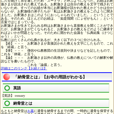
に穴を開けて糸を通したため「スートラ」と呼ぶようになった。お経はお釈
迦さまが説法された教えである。お釈迦さまは自分の教えを文字で残されて
いないため、すべてのお経が本当にお釈迦様が説かれた教えかどうかは分か
らないが、お釈迦様の弟子たちが「私はお釈迦さまの教えをこのように聞き
ました。お釈迦さまはこのようにおっしゃられていました。」ということで
ある。そのため、ほとんどのお経は、「如是我聞（にょぜがもん）」という
言葉ではじまっている。
お釈迦さまが生きておられる時はお釈迦さまから直接教えを聞くことができ
たが、お釈迦さまが亡くなられると、お釈迦さまの教えをどのように継承す
ればよいかが問題となった。そのために開かれた会議を「仏典結集（けつじ
ゅう）」という。
仏教にはたくさんの仏典があるが、大きく以下の３つに分けられる。
【経】－－－ お釈迦さまが直接説かれた教えを文字にしたもので、これ
を「経蔵」と言う。
【律】－－－ 僧侶や仏教教団の生活規則や決まりなどを記したもので、
これを「律蔵」と言う。
【論】－－－ お釈迦さま以外の高僧が、仏教の教えについての解釈や解
説などを書いたもので、
これを「論蔵」と言う。
詳細はこのリンク【お経とは】
「納骨堂とは」【お寺の用語がわかる】
英語
【英語】 ossuary
納骨堂とは
もともと納骨堂は
お墓
に遺骨を納骨するまでの間、一時的に遺骨を保管する