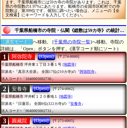
ます。千葉県船橋市には59カ寺の寺院があります。これは、千葉
県の寺院数の1.97%にあたります。船橋市の全国市区町村での寺
院数は、第399位です。個別に調べたい場合は、メニューの【全
文検索】にキーワードを入力してください。
千葉県船橋市の寺院・仏閣《総数は59カ寺》の統計一
〔通常モード〕
へ移動。
[千葉県の寺院一覧]
へ移動。寺院の
詳細は、「Open」ボタンを押す。(漢字コード順にソート)
1
[Open]
阿弥陀寺
[〒274-0060]
千葉県船橋市
坪井東１丁目３番１号
[地図等]
宗派名=『真宗大谷派』
全国17位(210カ寺)の『
阿弥陀寺
』
法人コード=「1040005002730」
2
[Open]
安養寺
[〒274-0062]
千葉県船橋市
坪井町１２０番地１
[地図等]
宗派名=『日蓮宗』
全国6位(322カ寺)の『
安養寺
』
法人コード=「9040005002731」
3
[Open]
圓藏院
[〒273-0005]