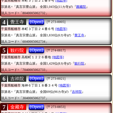
千葉県船橋市
本町３丁目２１番９号
[地図等]
宗派名=『真言宗豊山派』
全国1,045位(11カ寺)の『
圓藏院
』
法人コード=「8040005002732」
4
[Open]
覺王寺
[〒273-0005]
千葉県船橋市
本町３丁目２４番６号
[地図等]
宗派名=『真言宗豊山派』
全国1,830位(6カ寺)の『
覺王寺
』
法人コード=「6040005002734」
5
[Open]
観行院
[〒274-0817]
千葉県船橋市
高根町１２２６番地
[地図等]
宗派名=『真言宗豊山派』
全国1,429位(8カ寺)の『
観行院
』
法人コード=「7040005002733」
6
[Open]
吉祥院
[〒273-0021]
千葉県船橋市
海神６丁目１８番３４号
[地図等]
宗派名=『真言宗豊山派』
全国69位(96カ寺)の『
吉祥院
』
法人コード=「3040005002737」
7
[Open]
金藏寺
[〒273-0853]