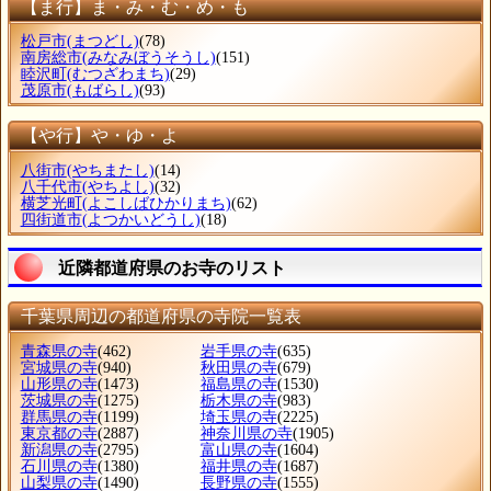
【ま行】ま・み・む・め・も
松戸市
(まつどし)
(78)
南房総市
(みなみぼうそうし)
(151)
睦沢町
(むつざわまち)
(29)
茂原市
(もばらし)
(93)
【や行】や・ゆ・よ
八街市
(やちまたし)
(14)
八千代市
(やちよし)
(32)
横芝光町
(よこしばひかりまち)
(62)
四街道市
(よつかいどうし)
(18)
近隣都道府県のお寺のリスト
千葉県周辺の都道府県の寺院一覧表
青森県の寺
(462)
岩手県の寺
(635)
宮城県の寺
(940)
秋田県の寺
(679)
山形県の寺
(1473)
福島県の寺
(1530)
茨城県の寺
(1275)
栃木県の寺
(983)
群馬県の寺
(1199)
埼玉県の寺
(2225)
東京都の寺
(2887)
神奈川県の寺
(1905)
新潟県の寺
(2795)
富山県の寺
(1604)
石川県の寺
(1380)
福井県の寺
(1687)
山梨県の寺
(1490)
長野県の寺
(1555)