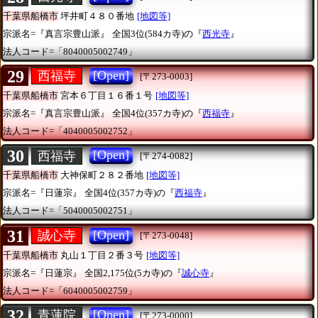
千葉県船橋市
坪井町４８０番地
[地図等]
宗派名=『真言宗豊山派』
全国3位(584カ寺)の『
西光寺
』
法人コード=「8040005002749」
29
[Open]
西福寺
[〒273-0003]
千葉県船橋市
宮本６丁目１６番１号
[地図等]
宗派名=『真言宗豊山派』
全国4位(357カ寺)の『
西福寺
』
法人コード=「4040005002752」
30
[Open]
西福寺
[〒274-0082]
千葉県船橋市
大神保町２８２番地
[地図等]
宗派名=『日蓮宗』
全国4位(357カ寺)の『
西福寺
』
法人コード=「5040005002751」
31
[Open]
誠心寺
[〒273-0048]
千葉県船橋市
丸山１丁目２番３号
[地図等]
宗派名=『日蓮宗』
全国2,175位(5カ寺)の『
誠心寺
』
法人コード=「6040005002759」
32
[Open]
青蓮院
[〒273-0000]