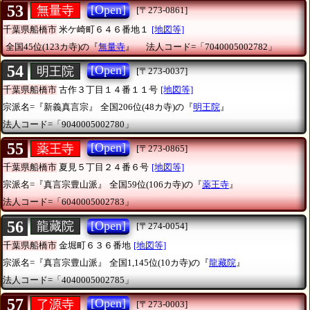
53
[Open]
無量寺
[〒273-0861]
千葉県船橋市
米ケ崎町６４６番地１
[地図等]
全国45位(123カ寺)の『
無量寺
』
法人コード=「7040005002782」
54
[Open]
明王院
[〒273-0037]
千葉県船橋市
古作３丁目１４番１１号
[地図等]
宗派名=『新義真言宗』
全国206位(48カ寺)の『
明王院
』
法人コード=「9040005002780」
55
[Open]
薬王寺
[〒273-0865]
千葉県船橋市
夏見５丁目２４番６号
[地図等]
宗派名=『真言宗豊山派』
全国59位(106カ寺)の『
薬王寺
』
法人コード=「6040005002783」
56
[Open]
龍藏院
[〒274-0054]
千葉県船橋市
金堀町６３６番地
[地図等]
宗派名=『真言宗豊山派』
全国1,145位(10カ寺)の『
龍藏院
』
法人コード=「4040005002785」
57
[Open]
了源寺
[〒273-0003]