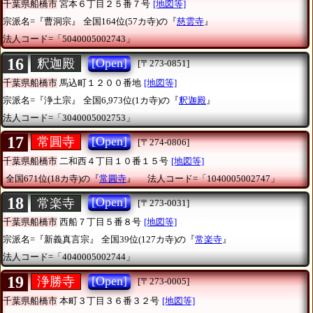
千葉県船橋市
宮本６丁目２５番７号
[地図等]
宗派名=『曹洞宗』
全国164位(57カ寺)の『
慈雲寺
』
法人コード=「5040005002743」
16
[Open]
釈迦殿
[〒273-0851]
千葉県船橋市
馬込町１２００番地
[地図等]
宗派名=『浄土宗』
全国6,973位(1カ寺)の『
釈迦殿
』
法人コード=「3040005002753」
17
[Open]
常圓寺
[〒274-0806]
千葉県船橋市
二和西４丁目１０番１５号
[地図等]
全国671位(18カ寺)の『
常圓寺
』
法人コード=「1040005002747」
18
[Open]
常楽寺
[〒273-0031]
千葉県船橋市
西船７丁目５番８号
[地図等]
宗派名=『新義真言宗』
全国39位(127カ寺)の『
常楽寺
』
法人コード=「4040005002744」
19
[Open]
浄勝寺
[〒273-0005]
千葉県船橋市
本町３丁目３６番３２号
[地図等]