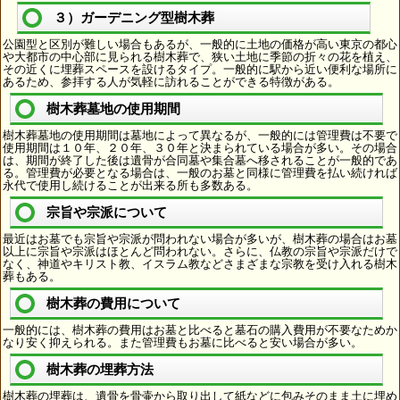
３）ガーデニング型樹木葬
公園型と区別が難しい場合もあるが、一般的に土地の価格が高い東京の都心
や大都市の中心部に見られる樹木葬で、狭い土地に季節の折々の花を植え、
その近くに埋葬スペースを設けるタイプ。一般的に駅から近い便利な場所に
あるため、参拝する人が気軽に訪れることができる特徴がある。
樹木葬墓地の使用期間
樹木葬墓地の使用期間は墓地によって異なるが、一般的には管理費は不要で
使用期間は１０年、２０年、３０年と決まられている場合が多い。その場合
は、期間が終了した後は遺骨が合同墓や集合墓へ移されることが一般的であ
る。管理費が必要となる場合は、一般のお墓と同様に管理費を払い続ければ
永代で使用し続けることが出来る所も多数ある。
宗旨や宗派について
最近はお墓でも宗旨や宗派が問われない場合が多いが、樹木葬の場合はお墓
以上に宗旨や宗派はほとんど問われない。さらに、仏教の宗旨や宗派だけで
なく、神道やキリスト教、イスラム教などさまざまな宗教を受け入れる樹木
葬もある。
樹木葬の費用について
一般的には、樹木葬の費用はお墓と比べると墓石の購入費用が不要なためか
なり安く抑えられる。また管理費もお墓に比べると安い場合が多い。
樹木葬の埋葬方法
樹木葬の埋葬は、遺骨を骨壷から取り出して紙などに包みそのまま土に埋め