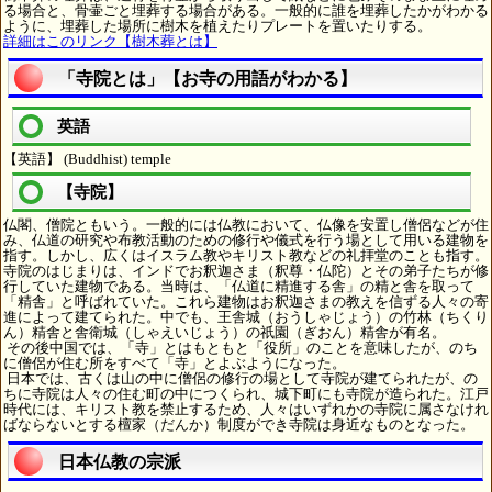
る場合と、骨壷ごと埋葬する場合がある。一般的に誰を埋葬したかがわかる
ように、埋葬した場所に樹木を植えたりプレートを置いたりする。
詳細はこのリンク【樹木葬とは】
「寺院とは」【お寺の用語がわかる】
英語
【英語】 (Buddhist) temple
【寺院】
仏閣、僧院ともいう。一般的には仏教において、仏像を安置し僧侶などが住
み、仏道の研究や布教活動のための修行や儀式を行う場として用いる建物を
指す。しかし、広くはイスラム教やキリスト教などの礼拝堂のことも指す。
寺院のはじまりは、インドでお釈迦さま（釈尊・仏陀）とその弟子たちが修
行していた建物である。当時は、「仏道に精進する舎」の精と舎を取って
「精舎」と呼ばれていた。これら建物はお釈迦さまの教えを信ずる人々の寄
進によって建てられた。中でも、王舎城（おうしゃじょう）の竹林（ちくり
ん）精舎と舎衛城（しゃえいじょう）の祇園（ぎおん）精舎が有名。
その後中国では、「寺」とはもともと「役所」のことを意味したが、のち
に僧侶が住む所をすべて「寺」とよぶようになった。
日本では、古くは山の中に僧侶の修行の場として寺院が建てられたが、の
ちに寺院は人々の住む町の中につくられ、城下町にも寺院が造られた。江戸
時代には、キリスト教を禁止するため、人々はいずれかの寺院に属さなけれ
ばならないとする檀家（だんか）制度ができ寺院は身近なものとなった。
日本仏教の宗派