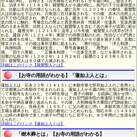
が４歳の時に、お母さま（吉光御前と言われる）が８歳の時にご逝去され
る。治承５年（１１８１年）親鸞聖人が９歳の時に、慈円の下で出家得度さ
れ、比叡山天台宗の僧となられる。建仁元年（１２０１年）の春頃、親鸞聖
人は比叡山を下山され、六角堂に百日参籠される。その後、吉水の法然上人
の下で信心決定され、弟子となられる。建永２年（１２０７年）、後鳥羽上
皇の怒りに触れ、専修念仏の禁止と西意善綽房・性願房・住蓮房・安楽房遵
西の４名を死罪、法然上人ならびに親鸞聖人を含む７名の弟子が流罪に処せ
られる。 建暦元年（１２１１年）流罪より５年後、親鸞聖人の流罪が許さ
れる。建保２年（１２１４年）東国での布教活動のため、性信などの門弟と
共に越後を出発し、常陸国に向かう。親鸞聖人が６０歳を過ぎた頃、京都に
帰京される。その後は著作活動に励まられ、「教行信証」、「浄土和讃」、
「高僧和讃」、「唯信鈔文意」、「尊号真像銘文」「愚禿鈔」、「入出二門
偈」「四十八誓願」、「正像末和讃」「一念多念文意」などを著作される。
旧暦の弘長２年（１２６２年）１１月２８日（新暦の１２６３年１月１６
日）親鸞聖人は９０歳で入滅される。
詳細はこのリンク【親鸞聖人とは】
【お寺の用語がわかる】「蓮如上人とは」
蓮如上人は、応永２２年（１４１５）に本願寺第七世存如上人のご長男とし
て京都東山の本願寺で生まれられる。蓮如上人が６歳の時に生母は事情があ
って本願寺を去られた。その時生母は「 鹿子の御影」を絵師に描かせ持っ
ていかれた。永享３年（１４３１）に天台宗門跡寺院の青蓮院で得度され、
名前を中納言兼壽と改められる。その後、大和興福寺大乗院の門跡経覚につ
いて学ばれた。長禄元年（１４５７）に父の死去に伴い、本願寺第八世の留
主職を継承され、近江・北陸の教化につとめられる。明応８年（１４９９）
に山科の本願寺で多くの弟子や門徒たちに見守られ、８５年間のご生涯を終
えられた。
詳細はこのリンク【蓮如上人とは】
「樹木葬とは」【お寺の用語がわかる】