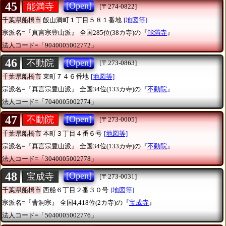
45
[Open]
能満寺
[〒274-0822]
千葉県船橋市
飯山満町１丁目５８１番地
[地図等]
宗派名=『真言宗豊山派』
全国285位(38カ寺)の『
能満寺
』
法人コード=「9040005002772」
46
[Open]
不動院
[〒273-0863]
千葉県船橋市
東町７４６番地
[地図等]
宗派名=『真言宗豊山派』
全国34位(133カ寺)の『
不動院
』
法人コード=「7040005002774」
47
[Open]
不動院
[〒273-0005]
千葉県船橋市
本町３丁目４番６号
[地図等]
宗派名=『真言宗豊山派』
全国34位(133カ寺)の『
不動院
』
法人コード=「3040005002778」
48
[Open]
宝成寺
[〒273-0031]
千葉県船橋市
西船６丁目２番３０号
[地図等]
宗派名=『曹洞宗』
全国4,418位(2カ寺)の『
宝成寺
』
法人コード=「5040005002776」