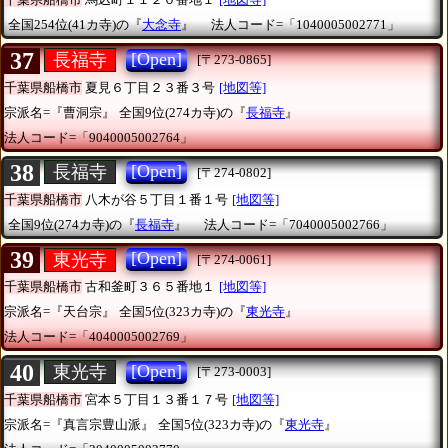
全国254位(41カ寺)の『
大念寺
』
法人コード=「1040005002771」
37
[Open]
長福寺
[〒273-0865]
千葉県船橋市
夏見６丁目２３番３号
[地図等]
宗派名=『曹洞宗』
全国9位(274カ寺)の『
長福寺
』
法人コード=「9040005002764」
38
[Open]
長福寺
[〒274-0802]
千葉県船橋市
八木が谷５丁目１番１号
[地図等]
全国9位(274カ寺)の『
長福寺
』
法人コード=「7040005002766」
39
[Open]
東光寺
[〒274-0061]
千葉県船橋市
古和釜町３６５番地１
[地図等]
宗派名=『天台宗』
全国5位(323カ寺)の『
東光寺
』
法人コード=「4040005002769」
40
[Open]
東光寺
[〒273-0003]
千葉県船橋市
宮本５丁目１３番１７号
[地図等]
宗派名=『真言宗豊山派』
全国5位(323カ寺)の『
東光寺
』