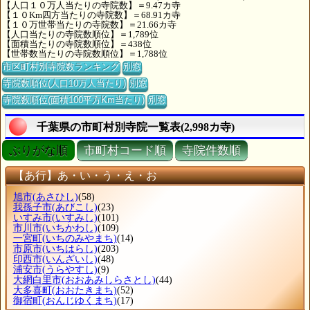
【人口１０万人当たりの寺院数】＝9.47カ寺
【１０Km四方当たりの寺院数】＝68.91カ寺
【１０万世帯当たりの寺院数】＝21.66カ寺
【人口当たりの寺院数順位】＝1,789位
【面積当たりの寺院数順位】＝438位
【世帯数当たりの寺院数順位】＝1,788位
市区町村別寺院数ランキング
別窓
寺院数順位(人口10万人当たり)
別窓
寺院数順位(面積100平方Km当たり)
別窓
千葉県の市町村別寺院一覧表(2,998カ寺)
ぶりがな順
市町村コード順
寺院件数順
【あ行】あ・い・う・え・お
旭市
(あさひし)
(58)
我孫子市
(あびこし)
(23)
いすみ市
(いすみし)
(101)
市川市
(いちかわし)
(109)
一宮町
(いちのみやまち)
(14)
市原市
(いちはらし)
(203)
印西市
(いんざいし)
(48)
浦安市
(うらやすし)
(9)
大網白里市
(おおあみしらさとし)
(44)
大多喜町
(おおたきまち)
(52)
御宿町
(おんじゆくまち)
(17)