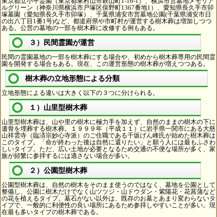
東京都立小平霊園（東京都東村山市萩山町1-16-1）、横浜市営墓地メモリア
ルグリーン（神奈川県横浜市戸塚区俣野町1367番地1）、愛知県長久手市卯
塚墓園（愛知県長久手市卯塚）、千葉県浦安市営墓地公園(千葉県浦安市日
の出八丁目1番1号)など、都道府県や市町村が運営する樹木葬は増加しつつ
ある。公営の墓地の一部を樹木葬に改修する例もある。
３）民間霊園が運営
民間の霊園墓地の一部を樹木葬にする場合や、初めから樹木葬専用の民間霊
園を開発する場合もある。現在、この運営形態の樹木葬が増えつつある。
樹木葬の立地形態による分類
立地形態による違いは大きく以下の３つに分けられる。
１）山里型樹木葬
山里型樹木葬は、山や里の樹木に極力手を加えず、自然のままの樹木の下に
遺骨を埋葬する樹木葬。１９９９年（平成１１）に岩手県一関市にある大慈
山祥雲寺（臨済宗妙心寺派）のご住職である千坂げん峰氏が始めた樹木葬は
このタイプ。「命が終わった後は自然に還りたい」と願う人には最もふさわ
しいタイプ。ただ、広い土地が必要となるため交通の不便な場所が多く、家
族が頻繁に参拝するには適さない場合が多い。
２）公園型樹木葬
公園型樹木葬は、自然の樹木をそのまま使うのではなく、墓地を公園として
整備し、公園に樹木だけでなく山ツツジ・山ドウダン・紫陽花・花菖蒲など
の花を植えるタイプ。墓石がない以外は、既存のお墓とあまり変わらないタ
イプで、一般的に利便性の良い場所にあるため参拝しやすいことが多い。現
在最も多いタイプの樹木葬である。