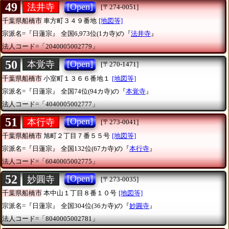
49
[Open]
法井寺
[〒274-0051]
千葉県船橋市
車方町３４９番地
[地図等]
宗派名=『日蓮宗』
全国6,973位(1カ寺)の『
法井寺
』
法人コード=「2040005002779」
50
[Open]
本覚寺
[〒270-1471]
千葉県船橋市
小室町１３６６番地１
[地図等]
宗派名=『日蓮宗』
全国74位(94カ寺)の『
本覚寺
』
法人コード=「4040005002777」
51
[Open]
本行寺
[〒273-0041]
千葉県船橋市
旭町２丁目７番５５号
[地図等]
宗派名=『日蓮宗』
全国132位(67カ寺)の『
本行寺
』
法人コード=「6040005002775」
52
[Open]
妙圓寺
[〒273-0035]
千葉県船橋市
本中山１丁目８番１０号
[地図等]
宗派名=『日蓮宗』
全国304位(36カ寺)の『
妙圓寺
』
法人コード=「8040005002781」