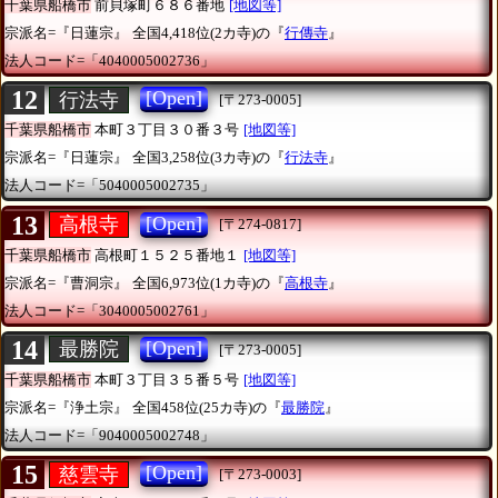
千葉県船橋市
前貝塚町６８６番地
[地図等]
宗派名=『日蓮宗』
全国4,418位(2カ寺)の『
行傳寺
』
法人コード=「4040005002736」
12
[Open]
行法寺
[〒273-0005]
千葉県船橋市
本町３丁目３０番３号
[地図等]
宗派名=『日蓮宗』
全国3,258位(3カ寺)の『
行法寺
』
法人コード=「5040005002735」
13
[Open]
高根寺
[〒274-0817]
千葉県船橋市
高根町１５２５番地１
[地図等]
宗派名=『曹洞宗』
全国6,973位(1カ寺)の『
高根寺
』
法人コード=「3040005002761」
14
[Open]
最勝院
[〒273-0005]
千葉県船橋市
本町３丁目３５番５号
[地図等]
宗派名=『浄土宗』
全国458位(25カ寺)の『
最勝院
』
法人コード=「9040005002748」
15
[Open]
慈雲寺
[〒273-0003]