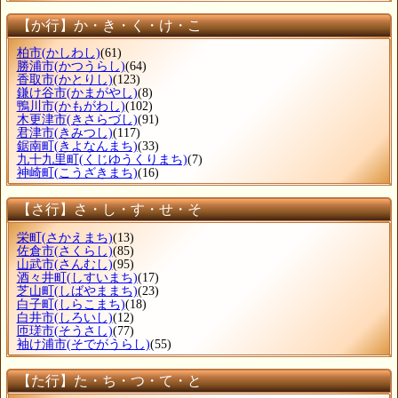
【か行】か・き・く・け・こ
柏市
(かしわし)
(61)
勝浦市
(かつうらし)
(64)
香取市
(かとりし)
(123)
鎌け谷市
(かまがやし)
(8)
鴨川市
(かもがわし)
(102)
木更津市
(きさらづし)
(91)
君津市
(きみつし)
(117)
鋸南町
(きよなんまち)
(33)
九十九里町
(くじゆうくりまち)
(7)
神崎町
(こうざきまち)
(16)
【さ行】さ・し・す・せ・そ
栄町
(さかえまち)
(13)
佐倉市
(さくらし)
(85)
山武市
(さんむし)
(95)
酒々井町
(しすいまち)
(17)
芝山町
(しばやままち)
(23)
白子町
(しらこまち)
(18)
白井市
(しろいし)
(12)
匝瑳市
(そうさし)
(77)
袖け浦市
(そでがうらし)
(55)
【た行】た・ち・つ・て・と