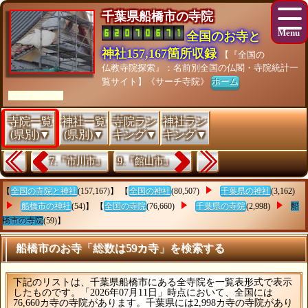
千葉県船橋市の寺院
全国のお寺と
神社157,167箇所収録
【『全国の
仏教寺院探索』：名前別全国の仏閣・寺院統計一
覧サイト】《サーチ寺院》
ホーム
[As of 26/07/28]
寺院一覧
神社一覧
寺院ラン
神社ラン
(県別)▼
(県別)▼
キング▼
キング▼
7.『市川市』
9.『館山市』
【
全国の寺院と神社
(157,167)】 【
全国の神社
(80,507)
千葉県の神社
(3,162)
船橋市の神社
(54)】 【
全国の寺院
(76,660)
千葉県の寺院
(2,998)
船
橋市の寺院
(59)】
船橋市のお寺「総数は59カ寺」を検索する
下記のリストは、千葉県船橋市にある全寺院を一覧表形式で表示
したものです。「2026年07月11日」時点において、全国には
76,660カ寺の寺院があります。千葉県には2,998カ寺の寺院があり