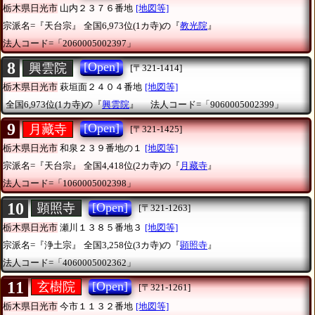
栃木県日光市
山内２３７６番地
[地図等]
宗派名=『天台宗』
全国6,973位(1カ寺)の『
教光院
』
法人コード=「2060005002397」
8
[Open]
興雲院
[〒321-1414]
栃木県日光市
萩垣面２４０４番地
[地図等]
全国6,973位(1カ寺)の『
興雲院
』
法人コード=「9060005002399」
9
[Open]
月藏寺
[〒321-1425]
栃木県日光市
和泉２３９番地の１
[地図等]
宗派名=『天台宗』
全国4,418位(2カ寺)の『
月藏寺
』
法人コード=「1060005002398」
10
[Open]
顕照寺
[〒321-1263]
栃木県日光市
瀬川１３８５番地３
[地図等]
宗派名=『浄土宗』
全国3,258位(3カ寺)の『
顕照寺
』
法人コード=「4060005002362」
11
[Open]
玄樹院
[〒321-1261]
栃木県日光市
今市１１３２番地
[地図等]