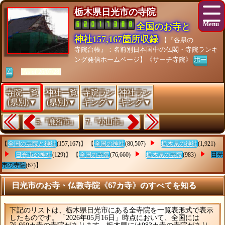
栃木県日光市の寺院
全国のお寺と
神社157,167箇所収録
【『各県の
寺院台帳』：名前別日本国中の仏閣・寺院ランキ
ング発信ホームページ】《サーチ寺院》
ホー
ム
[As of 26/07/28]
寺院一覧
神社一覧
寺院ラン
神社ラン
(県別)▼
(県別)▼
キング▼
キング▼
5.『鹿沼市』
7.『小山市』
【
全国の寺院と神社
(157,167)】 【
全国の神社
(80,507)
栃木県の神社
(1,921)
日光市の神社
(129)】 【
全国の寺院
(76,660)
栃木県の寺院
(983)
日光
市の寺院
(67)】
日光市のお寺・仏教寺院《67カ寺》のすべてを知る
下記のリストは、栃木県日光市にある全寺院を一覧表形式で表示
したものです。「2026年05月16日」時点において、全国には