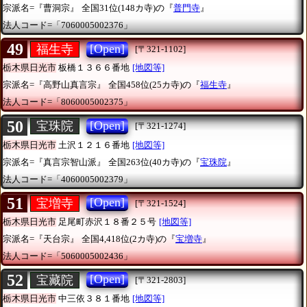
宗派名=『曹洞宗』
全国31位(148カ寺)の『
普門寺
』
法人コード=「7060005002376」
49
[Open]
福生寺
[〒321-1102]
栃木県日光市
板橋１３６６番地
[地図等]
宗派名=『高野山真言宗』
全国458位(25カ寺)の『
福生寺
』
法人コード=「8060005002375」
50
[Open]
宝珠院
[〒321-1274]
栃木県日光市
土沢１２１６番地
[地図等]
宗派名=『真言宗智山派』
全国263位(40カ寺)の『
宝珠院
』
法人コード=「4060005002379」
51
[Open]
宝増寺
[〒321-1524]
栃木県日光市
足尾町赤沢１８番２５号
[地図等]
宗派名=『天台宗』
全国4,418位(2カ寺)の『
宝増寺
』
法人コード=「5060005002436」
52
[Open]
宝藏院
[〒321-2803]
栃木県日光市
中三依３８１番地
[地図等]