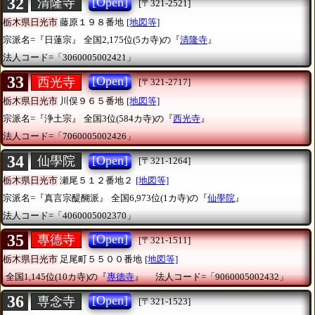
32
[Open]
清隆寺
[〒321-2521]
栃木県日光市
藤原１９８番地
[地図等]
宗派名=『日蓮宗』
全国2,175位(5カ寺)の『
清隆寺
』
法人コード=「3060005002421」
33
[Open]
西光寺
[〒321-2717]
栃木県日光市
川俣９６５番地
[地図等]
宗派名=『浄土宗』
全国3位(584カ寺)の『
西光寺
』
法人コード=「7060005002426」
34
[Open]
仙學院
[〒321-1264]
栃木県日光市
瀬尾５１２番地２
[地図等]
宗派名=『真言宗醍醐派』
全国6,973位(1カ寺)の『
仙學院
』
法人コード=「4060005002370」
35
[Open]
專德寺
[〒321-1511]
栃木県日光市
足尾町５５００番地
[地図等]
全国1,145位(10カ寺)の『
專德寺
』
法人コード=「9060005002432」
36
[Open]
専念寺
[〒321-1523]