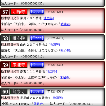
法人コード=「6060005002435」
57
[Open]
明静寺
[〒321-1264]
栃木県日光市
瀬尾７９１番地
[地図等]
宗派名=『天台宗』
全国6,973位(1カ寺)の『
明静寺
』
法人コード=「2060005002380」
58
[Open]
唯心院
[〒321-1431]
栃木県日光市
山内２３７４番地２
[地図等]
宗派名=『天台宗』
全国4,418位(2カ寺)の『
唯心院
』
法人コード=「4060005002412」
59
[Open]
来迎寺
[〒321-2335]
栃木県日光市
森友１１１６番地
[地図等]
宗派名=『浄土宗』
全国61位(105カ寺)の『
来迎寺
』
法人コード=「1060005002381」
60
[Open]
龍泉寺
[〒321-1511]
栃木県日光市
足尾町２６２０番地１
[地図等]
全国16位(211カ寺)の『
龍泉寺
』
法人コード=「2060005002439」