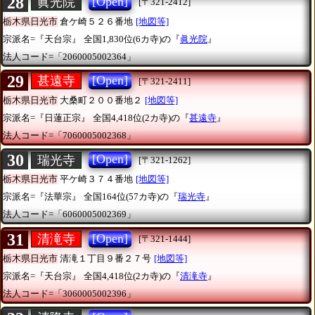
28
[Open]
眞光院
[〒321-2412]
栃木県日光市
倉ケ崎５２６番地
[地図等]
宗派名=『天台宗』
全国1,830位(6カ寺)の『
眞光院
』
法人コード=「2060005002364」
29
[Open]
甚遠寺
[〒321-2411]
栃木県日光市
大桑町２００番地２
[地図等]
宗派名=『日蓮正宗』
全国4,418位(2カ寺)の『
甚遠寺
』
法人コード=「7060005002368」
30
[Open]
瑞光寺
[〒321-1262]
栃木県日光市
平ケ崎３７４番地
[地図等]
宗派名=『法華宗』
全国164位(57カ寺)の『
瑞光寺
』
法人コード=「6060005002369」
31
[Open]
清滝寺
[〒321-1444]
栃木県日光市
清滝１丁目９番２７号
[地図等]
宗派名=『天台宗』
全国4,418位(2カ寺)の『
清滝寺
』
法人コード=「3060005002396」