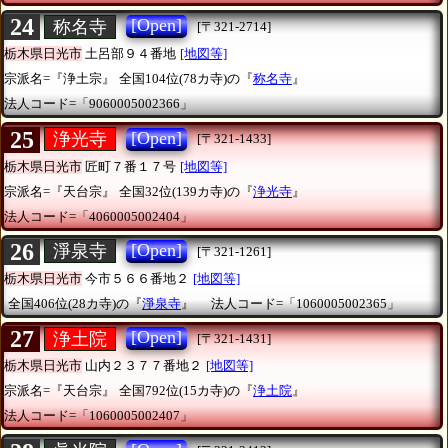
24
[Open]
称名寺
[〒321-2714]
栃木県日光市
土呂部９４番地
[地図等]
宗派名=『浄土宗』
全国104位(78カ寺)の『
称名寺
』
法人コード=「9060005002366」
25
[Open]
浄光寺
[〒321-1433]
栃木県日光市
匠町７番１７号
[地図等]
宗派名=『天台宗』
全国32位(139カ寺)の『
浄光寺
』
法人コード=「4060005002404」
26
[Open]
淨泉寺
[〒321-1261]
栃木県日光市
今市５６６番地２
[地図等]
全国406位(28カ寺)の『
淨泉寺
』
法人コード=「1060005002365」
27
[Open]
浄土院
[〒321-1431]
栃木県日光市
山内２３７７番地２
[地図等]
宗派名=『天台宗』
全国792位(15カ寺)の『
浄土院
』
法人コード=「1060005002407」