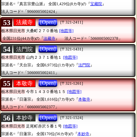
宗派名=『真言宗豊山派』
全国1,429位(8カ寺)の『
宝藏院
』
法人コード=「9060005002424」
53
[Open]
法藏寺
[〒321-2411]
栃木県日光市
大桑町２７０番地
[地図等]
全国231位(44カ寺)の『
法藏寺
』
法人コード=「5060005002378」
54
[Open]
法門院
[〒321-1431]
栃木県日光市
山内２３７１番地１
[地図等]
宗派名=『天台宗』
全国6,973位(1カ寺)の『
法門院
』
法人コード=「5060005002411」
55
[Open]
本敬寺
[〒321-1261]
栃木県日光市
今市１４３０番地１５
[地図等]
宗派名=『日蓮宗』
全国1,616位(7カ寺)の『
本敬寺
』
法人コード=「6060005002377」
56
[Open]
本妙寺
[〒321-1524]
栃木県日光市
足尾町赤沢５番１号
[地図等]
宗派名=『日蓮宗』
全国170位(56カ寺)の『
本妙寺
』