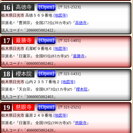
16
[Open]
高徳寺
[〒321-2523]
栃木県日光市
高徳５６９番地
[地図等]
宗派名=『曹洞宗』
全国272位(39カ寺)の『
高徳寺
』
法人コード=「2060005002422」
17
[Open]
最勝寺
[〒321-1405]
栃木県日光市
石屋町９番地６
[地図等]
宗派名=『日蓮宗』
全国85位(83カ寺)の『
最勝寺
』
法人コード=「6060005002402」
18
[Open]
櫻本院
[〒321-1431]
栃木県日光市
山内２３５７番地２
[地図等]
宗派名=『天台宗』
全国6,973位(1カ寺)の『
櫻本院
』
法人コード=「5060005002403」
19
[Open]
慈眼寺
[〒321-2521]
栃木県日光市
藤原２４９番地
[地図等]
宗派名=『日蓮宗』
全国19位(190カ寺)の『
慈眼寺
』
法人コード=「4060005002420」