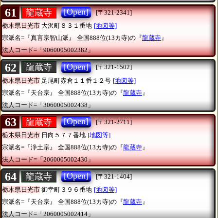
61
[Open]
龍蔵寺
[〒321-2341]
栃木県日光市
大沢町８３１番地
[地図等]
宗派名=『真言宗智山派』
全国888位(13カ寺)の『
龍蔵寺
』
法人コード=「9060005002382」
62
[Open]
龍蔵寺
[〒321-1502]
栃木県日光市
足尾町赤倉１１番１２号
[地図等]
宗派名=『天台宗』
全国888位(13カ寺)の『
龍蔵寺
』
法人コード=「3060005002438」
63
[Open]
龍蔵寺
[〒321-2711]
栃木県日光市
日向５７７番地
[地図等]
宗派名=『浄土宗』
全国888位(13カ寺)の『
龍蔵寺
』
法人コード=「2060005002430」
64
[Open]
龍蔵寺
[〒321-1404]
栃木県日光市
御幸町３９６番地
[地図等]
宗派名=『天台宗』
全国888位(13カ寺)の『
龍蔵寺
』
法人コード=「2060005002414」