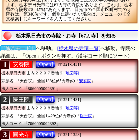
76,660カ寺の寺院があります。栃木県には983カ寺の寺院があり
ます。栃木県日光市には67カ寺の寺院があります。これは、栃木
県の寺院数の6.82%にあたります。日光市の全国市区町村での寺
院数は、第340位です。個別に調べたい場合は、メニューの【全
文検索】にキーワードを入力してください。
栃木県日光市の寺院・お寺【67カ寺】を知る
〔通常モード〕
へ移動。
[栃木県の寺院一覧]
へ移動。寺院の
詳細は、「Open」ボタンを押す。(漢字コード順にソート)
1
[Open]
安養院
[〒321-1431]
栃木県日光市
山内２２９７番地２
[地図等]
宗派名=『天台宗』
全国138位(65カ寺)の『
安養院
』
法人コード=「8060005002391」
2
[Open]
医王院
[〒321-1431]
栃木県日光市
山内２２９８番地２
[地図等]
宗派名=『天台宗』
全国1,429位(8カ寺)の『
医王院
』
法人コード=「7060005002392」
3
[Open]
圓光寺
[〒321-1353]