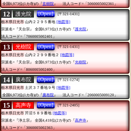
全国6,973位(1カ寺)の『
玄樹院
』
法人コード=「5060005002361」
12
[Open]
護光院
[〒321-1431]
栃木県日光市
山内２２９５番地
[地図等]
宗派名=『天台宗』
全国6,973位(1カ寺)の『
護光院
』
法人コード=「7060005002401」
13
[Open]
光樹院
[〒321-1431]
栃木県日光市
山内２２９９番地２
[地図等]
宗派名=『天台宗』
全国6,973位(1カ寺)の『
光樹院
』
法人コード=「8060005002400」
14
[Open]
廣布院
[〒321-1274]
栃木県日光市
土沢３７番地９号
[地図等]
全国6,973位(1カ寺)の『
廣布院
』
法人コード=「2060005009120」
15
[Open]
高声寺
[〒321-2405]
栃木県日光市
芹沼５８９番地
[地図等]
宗派名=『浄土宗』
全国4,418位(2カ寺)の『
高声寺
』
法人コード=「3060005002363」