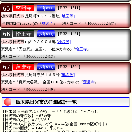
65
[Open]
林照寺
[〒321-1511]
栃木県日光市
足尾町１３５５番地
[地図等]
全国792位(15カ寺)の『
林照寺
』
法人コード=「4060005002437」
66
[Open]
輪王寺
[〒321-1431]
栃木県日光市
山内２３００番地
[地図等]
宗派名=『天台宗』
全国2,585位(4カ寺)の『
輪王寺
』
法人コード=「3060005002413」
67
[Open]
蓮慶寺
[〒321-1524]
栃木県日光市
足尾町赤沢１番６号
[地図等]
宗派名=『真宗大谷派』
全国1,616位(7カ寺)の『
蓮慶寺
』
法人コード=「9060005002440」
栃木県日光市の詳細統計一覧
【栃木県 日光市のふりがな】＝「とちぎけん にっこうし」
【日光市の寺院数】＝67カ寺
【日光市の人口】＝83,386人
【日光市の人口数ランキング】＝474位(全国1,866市区町村中)
【日光市の面積】＝1,449.83平方Km