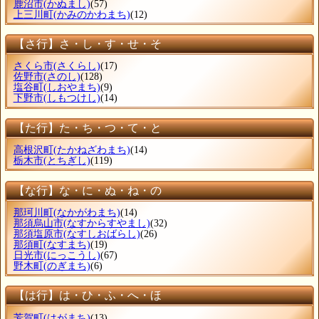
鹿沼市
(かぬまし)
(57)
上三川町
(かみのかわまち)
(12)
【さ行】さ・し・す・せ・そ
さくら市
(さくらし)
(17)
佐野市
(さのし)
(128)
塩谷町
(しおやまち)
(9)
下野市
(しもつけし)
(14)
【た行】た・ち・つ・て・と
高根沢町
(たかねざわまち)
(14)
栃木市
(とちぎし)
(119)
【な行】な・に・ぬ・ね・の
那珂川町
(なかがわまち)
(14)
那須烏山市
(なすからすやまし)
(32)
那須塩原市
(なすしおばらし)
(26)
那須町
(なすまち)
(19)
日光市
(にっこうし)
(67)
野木町
(のぎまち)
(6)
【は行】は・ひ・ふ・へ・ほ
芳賀町
(はがまち)
(13)