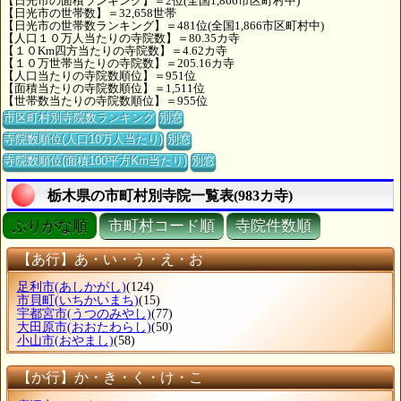
【日光市の面積ランキング】＝2位(全国1,866市区町村中)
【日光市の世帯数】＝32,658世帯
【日光市の世帯数ランキング】＝481位(全国1,866市区町村中)
【人口１０万人当たりの寺院数】＝80.35カ寺
【１０Km四方当たりの寺院数】＝4.62カ寺
【１０万世帯当たりの寺院数】＝205.16カ寺
【人口当たりの寺院数順位】＝951位
【面積当たりの寺院数順位】＝1,511位
【世帯数当たりの寺院数順位】＝955位
市区町村別寺院数ランキング
別窓
寺院数順位(人口10万人当たり)
別窓
寺院数順位(面積100平方Km当たり)
別窓
栃木県の市町村別寺院一覧表(983カ寺)
ぶりがな順
市町村コード順
寺院件数順
【あ行】あ・い・う・え・お
足利市
(あしかがし)
(124)
市貝町
(いちかいまち)
(15)
宇都宮市
(うつのみやし)
(77)
大田原市
(おおたわらし)
(50)
小山市
(おやまし)
(58)
【か行】か・き・く・け・こ