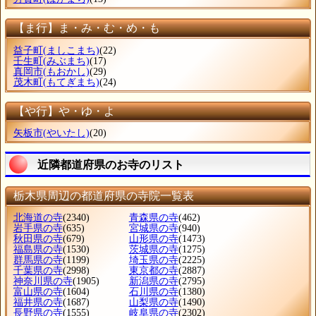
【ま行】ま・み・む・め・も
益子町
(ましこまち)
(22)
壬生町
(みぶまち)
(17)
真岡市
(もおかし)
(29)
茂木町
(もてぎまち)
(24)
【や行】や・ゆ・よ
矢板市
(やいたし)
(20)
近隣都道府県のお寺のリスト
栃木県周辺の都道府県の寺院一覧表
北海道の寺
(2340)
青森県の寺
(462)
岩手県の寺
(635)
宮城県の寺
(940)
秋田県の寺
(679)
山形県の寺
(1473)
福島県の寺
(1530)
茨城県の寺
(1275)
群馬県の寺
(1199)
埼玉県の寺
(2225)
千葉県の寺
(2998)
東京都の寺
(2887)
神奈川県の寺
(1905)
新潟県の寺
(2795)
富山県の寺
(1604)
石川県の寺
(1380)
福井県の寺
(1687)
山梨県の寺
(1490)
長野県の寺
(1555)
岐阜県の寺
(2302)