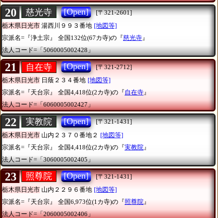
20
[Open]
慈光寺
[〒321-2601]
栃木県日光市
湯西川９９３番地
[地図等]
宗派名=『浄土宗』
全国132位(67カ寺)の『
慈光寺
』
法人コード=「5060005002428」
21
[Open]
自在寺
[〒321-2712]
栃木県日光市
日蔭２３４番地
[地図等]
宗派名=『天台宗』
全国4,418位(2カ寺)の『
自在寺
』
法人コード=「6060005002427」
22
[Open]
実教院
[〒321-1431]
栃木県日光市
山内２３７０番地２
[地図等]
宗派名=『天台宗』
全国4,418位(2カ寺)の『
実教院
』
法人コード=「3060005002405」
23
[Open]
照尊院
[〒321-1431]
栃木県日光市
山内２２９６番地
[地図等]
宗派名=『天台宗』
全国6,973位(1カ寺)の『
照尊院
』
法人コード=「2060005002406」