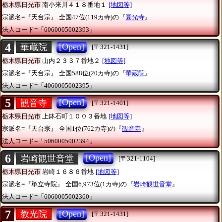
栃木県日光市
南小来川４１８番地１
[地図等]
宗派名=『天台宗』
全国47位(119カ寺)の『
圓光寺
』
法人コード=「6060005002393」
4
[Open]
華蔵院
[〒321-1431]
栃木県日光市
山内２３３７番地２
[地図等]
宗派名=『天台宗』
全国588位(20カ寺)の『
華蔵院
』
法人コード=「4060005002395」
5
[Open]
観音寺
[〒321-1401]
栃木県日光市
上鉢石町１００３番地
[地図等]
宗派名=『天台宗』
全国1位(762カ寺)の『
観音寺
』
法人コード=「5060005002394」
6
[Open]
岩崎観世音堂
[〒321-1104]
栃木県日光市
岩崎１６８６番地
[地図等]
宗派名=『単立寺院』
全国6,973位(1カ寺)の『
岩崎観世音堂
』
法人コード=「6060005002360」
7
[Open]
教光院
[〒321-1431]