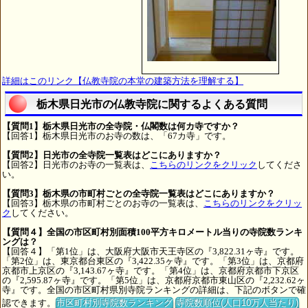
詳細はこのリンク【仏教寺院の本堂の建築方法を理解する】
栃木県日光市の仏教寺院に関するよくある質問
【質問1】栃木県日光市の全寺院・仏閣数は何カ寺ですか？
【回答1】栃木県日光市のお寺の数は、「67カ寺」です。
【質問2】日光市の全寺院一覧表はどこにありますか？
【回答2】日光市のお寺の一覧表は、
こちらのリンクをクリック
してくださ
い。
【質問3】栃木県の市町村ごとの全寺院一覧表はどこにありますか？
【回答3】栃木県の市町村ごとのお寺の一覧表は、
こちらのリンクをクリッ
ク
してください。
【質問４】全国の市区町村別面積100平方キロメートル当りの寺院数ランキ
ングは？
【回答４】「第1位」は、大阪府大阪市天王寺区の『3,822.31ヶ寺』です。
「第2位」は、東京都台東区の『3,422.35ヶ寺』です。「第3位」は、京都府
京都市上京区の『3,143.67ヶ寺』です。「第4位」は、京都府京都市下京区
の『2,595.87ヶ寺』です。「第5位」は、京都府京都市東山区の『2,232.62ヶ
寺』です。全国の市区町村県別寺院ランキングの詳細は、下記のボタンで確
認できます。
市区町村別寺院数ランキング
寺院数順位(人口10万人当たり)