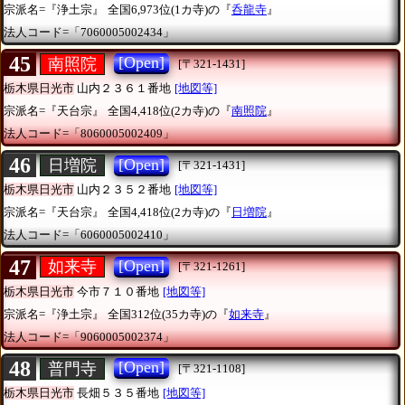
宗派名=『浄土宗』
全国6,973位(1カ寺)の『
呑龍寺
』
法人コード=「7060005002434」
45
[Open]
南照院
[〒321-1431]
栃木県日光市
山内２３６１番地
[地図等]
宗派名=『天台宗』
全国4,418位(2カ寺)の『
南照院
』
法人コード=「8060005002409」
46
[Open]
日増院
[〒321-1431]
栃木県日光市
山内２３５２番地
[地図等]
宗派名=『天台宗』
全国4,418位(2カ寺)の『
日増院
』
法人コード=「6060005002410」
47
[Open]
如来寺
[〒321-1261]
栃木県日光市
今市７１０番地
[地図等]
宗派名=『浄土宗』
全国312位(35カ寺)の『
如来寺
』
法人コード=「9060005002374」
48
[Open]
普門寺
[〒321-1108]
栃木県日光市
長畑５３５番地
[地図等]