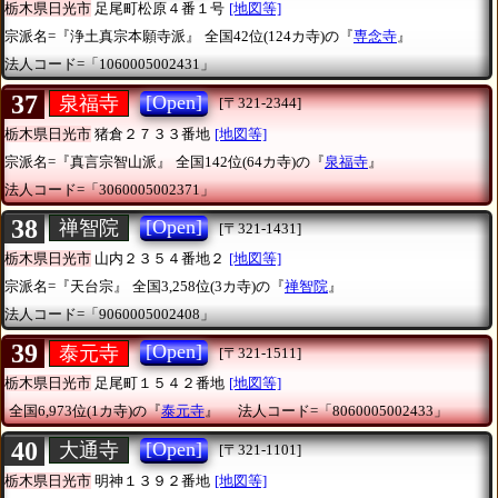
栃木県日光市
足尾町松原４番１号
[地図等]
宗派名=『浄土真宗本願寺派』
全国42位(124カ寺)の『
専念寺
』
法人コード=「1060005002431」
37
[Open]
泉福寺
[〒321-2344]
栃木県日光市
猪倉２７３３番地
[地図等]
宗派名=『真言宗智山派』
全国142位(64カ寺)の『
泉福寺
』
法人コード=「3060005002371」
38
[Open]
禅智院
[〒321-1431]
栃木県日光市
山内２３５４番地２
[地図等]
宗派名=『天台宗』
全国3,258位(3カ寺)の『
禅智院
』
法人コード=「9060005002408」
39
[Open]
泰元寺
[〒321-1511]
栃木県日光市
足尾町１５４２番地
[地図等]
全国6,973位(1カ寺)の『
泰元寺
』
法人コード=「8060005002433」
40
[Open]
大通寺
[〒321-1101]
栃木県日光市
明神１３９２番地
[地図等]