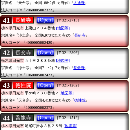
宗派名=『天台宗』
全国188位(51カ寺)の『
大通寺
』
法人コード=「2060005002372」
41
[Open]
長研寺
[〒321-2715]
栃木県日光市
上栗山２０４番地
[地図等]
宗派名=『浄土宗』
全国6,973位(1カ寺)の『
長研寺
』
法人コード=「4060005002429」
42
[Open]
長念寺
[〒321-2806]
栃木県日光市
五十里２８３番地
[地図等]
宗派名=『浄土宗』
全国711位(17カ寺)の『
長念寺
』
法人コード=「1060005002423」
43
[Open]
徳性院
[〒321-1262]
栃木県日光市
平ケ崎２３０番地２
[地図等]
宗派名=『天台宗』
全国4,418位(2カ寺)の『
徳性院
』
法人コード=「1060005002373」
44
[Open]
呑龍寺
[〒321-1512]
栃木県日光市
足尾町掛水３番２５号
[地図等]