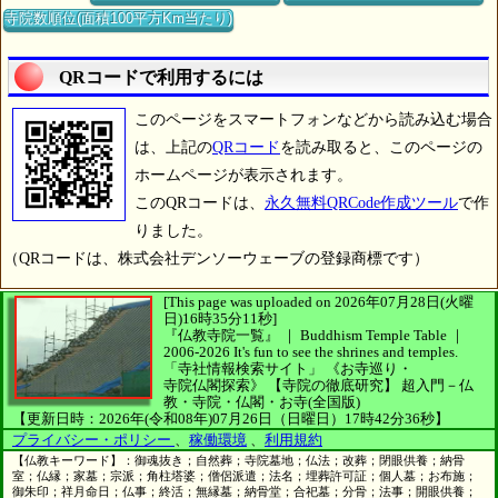
寺院数順位(面積100平方Km当たり)
QRコードで利用するには
このページをスマートフォンなどから読み込む場合
は、上記の
QRコード
を読み取ると、このページの
ホームページが表示されます。
このQRコードは、
永久無料QRCode作成ツール
で作
りました。
（QRコードは、株式会社デンソーウェーブの登録商標です）
[This page was uploaded on 2026年07月28日(火曜
日)16時35分11秒]
『仏教寺院一覧』 ｜ Buddhism Temple Table
｜
2006-2026
It's fun to see
the shrines and temples.
「寺社情報検索サイト」
《お寺巡り・
寺院仏閣探索》
【寺院の徹底研究】
超入門－仏
教・寺院・仏閣・お寺(全国版)
【更新日時：2026年(令和08年)07月26日（日曜日）17時42分36秒】
プライバシー・ポリシー
、
稼働環境
、
利用規約
【仏教キーワード】：御魂抜き；自然葬；寺院墓地；仏法；改葬；閉眼供養；納骨
室；仏縁；家墓；宗派；角柱塔婆；僧侶派遣；法名；埋葬許可証；個人墓；お布施；
御朱印；祥月命日；仏事；終活；無縁墓；納骨堂；合祀墓；分骨；法事；開眼供養；