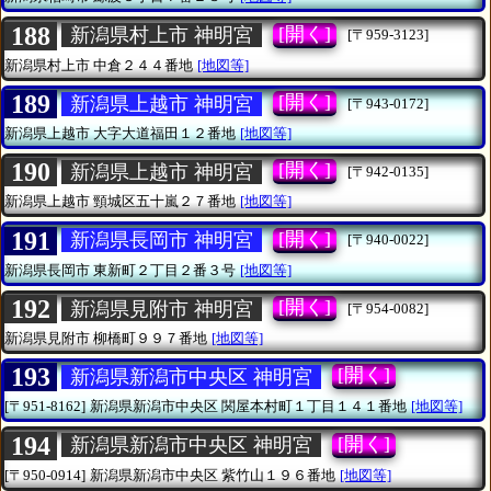
188
[開く]
新潟県村上市 神明宮
[〒959-3123]
新潟県村上市
中倉２４４番地
[地図等]
189
[開く]
新潟県上越市 神明宮
[〒943-0172]
新潟県上越市
大字大道福田１２番地
[地図等]
190
[開く]
新潟県上越市 神明宮
[〒942-0135]
新潟県上越市
頸城区五十嵐２７番地
[地図等]
191
[開く]
新潟県長岡市 神明宮
[〒940-0022]
新潟県長岡市
東新町２丁目２番３号
[地図等]
192
[開く]
新潟県見附市 神明宮
[〒954-0082]
新潟県見附市
柳橋町９９７番地
[地図等]
193
[開く]
新潟県新潟市中央区 神明宮
[〒951-8162]
新潟県新潟市中央区
関屋本村町１丁目１４１番地
[地図等]
194
[開く]
新潟県新潟市中央区 神明宮
[〒950-0914]
新潟県新潟市中央区
紫竹山１９６番地
[地図等]