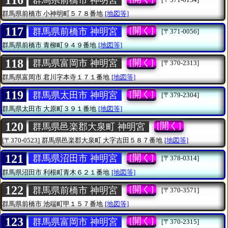
116
群馬県前橋市
小神明町５７８番地
[地図等]
117
[開く]
群馬県前橋市 神明宮
[〒371-0056]
群馬県前橋市
青柳町９４９番地
[地図等]
118
[開く]
群馬県富岡市 神明宮
[〒370-2313]
群馬県富岡市
君川字本寺１７１番地
[地図等]
119
[開く]
群馬県太田市 神明宮
[〒379-2304]
群馬県太田市
大原町３９１番地
[地図等]
120
[開く]
群馬県邑楽郡大泉町 神明宮
[〒370-0523]
群馬県邑楽郡大泉町
大字吉田５８７番地
[地図等]
121
[開く]
群馬県沼田市 神明宮
[〒378-0314]
群馬県沼田市
利根町青木６２１番地
[地図等]
122
[開く]
群馬県前橋市 神明宮
[〒370-3571]
群馬県前橋市
池端町甲１５７番地
[地図等]
123
[開く]
群馬県富岡市 神明宮
[〒370-2315]