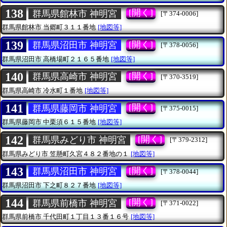
138
[開く]
群馬県館林市 神明宮
[〒374-0006]
群馬県館林市
当郷町３１１番地
[地図等]
139
[開く]
群馬県沼田市 神明宮
[〒378-0056]
群馬県沼田市
高橋場町２１６５番地
[地図等]
140
[開く]
群馬県高崎市 神明宮
[〒370-3519]
群馬県高崎市
冷水町１番地
[地図等]
141
[開く]
群馬県藤岡市 神明宮
[〒375-0015]
群馬県藤岡市
中栗須６１５番地
[地図等]
142
[開く]
群馬県みどり市 神明宮
[〒379-2312]
群馬県みどり市
笠懸町久宮４８２番地の１
[地図等]
143
[開く]
群馬県沼田市 神明宮
[〒378-0044]
群馬県沼田市
下之町８２７番地
[地図等]
144
[開く]
群馬県前橋市 神明宮
[〒371-0022]
群馬県前橋市
千代田町１丁目１３番１６号
[地図等]