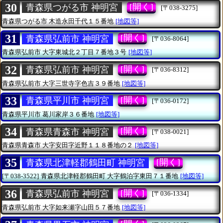
30
[開く]
青森県つがる市 神明宮
[〒038-3275]
青森県つがる市
木造永田千代１５番地
[地図等]
31
[開く]
青森県弘前市 神明宮
[〒036-8064]
青森県弘前市
大字東城北２丁目７番地３号
[地図等]
32
[開く]
青森県弘前市 神明宮
[〒036-8312]
青森県弘前市
大字三世寺字色吉３９番地
[地図等]
33
[開く]
青森県平川市 神明宮
[〒036-0172]
青森県平川市
葛川家岸３６番地
[地図等]
34
[開く]
青森県青森市 神明宮
[〒038-0021]
青森県青森市
大字安田字近野１１８番地の２
[地図等]
35
[開く]
青森県北津軽郡鶴田町 神明宮
[〒038-3522]
青森県北津軽郡鶴田町
大字鶴泊字東田７１番地
[地図等]
36
[開く]
青森県弘前市 神明宮
[〒036-1334]
青森県弘前市
大字如来瀬字山田５７番地
[地図等]