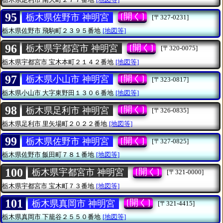
95
[開く]
栃木県佐野市 神明宮
[〒327-0231]
栃木県佐野市
飛駒町２３９５番地
[地図等]
96
[開く]
栃木県宇都宮市 神明宮
[〒320-0075]
栃木県宇都宮市
宝木本町２１４２番地
[地図等]
97
[開く]
栃木県小山市 神明宮
[〒323-0817]
栃木県小山市
大字東野田１３０６番地
[地図等]
98
[開く]
栃木県足利市 神明宮
[〒326-0835]
栃木県足利市
里矢場町２０２２番地
[地図等]
99
[開く]
栃木県佐野市 神明宮
[〒327-0825]
栃木県佐野市
飯田町７８１番地
[地図等]
100
[開く]
栃木県宇都宮市 神明宮
[〒321-0000]
栃木県宇都宮市
宝木町７３番地
[地図等]
101
[開く]
栃木県真岡市 神明宮
[〒321-4415]
栃木県真岡市
下籠谷２５５０番地
[地図等]