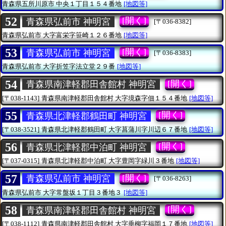
青森県五所川原市
中央１丁目１５４番地
[地図等]
52
[開く]
青森県弘前市 神明宮
[〒036-8382]
青森県弘前市
大字富栄字笹崎１２６番地
[地図等]
53
[開く]
青森県弘前市 神明宮
[〒036-8383]
青森県弘前市
大字折笠字法立堂２９番
[地図等]
54
[開く]
青森県南津軽郡田舎館村 神明宮
[〒038-1143]
青森県南津軽郡田舎館村
大字境森字佃１５４番地
[地図等]
55
[開く]
青森県北津軽郡鶴田町 神明宮
[〒038-3521]
青森県北津軽郡鶴田町
大字菖蒲川字川辺６７番地
[地図等]
56
[開く]
青森県北津軽郡中泊町 神明宮
[〒037-0315]
青森県北津軽郡中泊町
大字豊岡字緑川３番地
[地図等]
57
[開く]
青森県弘前市 神明宮
[〒036-8263]
青森県弘前市
大字常盤坂１丁目３番地３
[地図等]
58
[開く]
青森県南津軽郡田舎館村 神明宮
[〒038-1112]
青森県南津軽郡田舎館村
大字垂柳字福岡１７番地
[地図等]