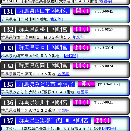
[〒374-0133]
群馬県邑楽郡板倉町
大字岩田２４９８番地
[地図等]
131
[開く]
群馬県沼田市 神明宮
[〒378-0045]
群馬県沼田市
材木町１番地
[地図等]
132
[開く]
群馬県前橋市 神明宮
[〒371-0857]
群馬県前橋市
高井町１丁目３２番地１５
[地図等]
133
[開く]
群馬県高崎市 神明宮
[〒370-3514]
群馬県高崎市
東国分町５３０番地１
[地図等]
134
[開く]
群馬県藤岡市 神明宮
[〒375-0024]
群馬県藤岡市
藤岡３１３５番地
[地図等]
135
[開く]
群馬県みどり市 神明宮
[〒376-0102]
群馬県みどり市
大間々町桐原１０４０番地
[地図等]
136
[開く]
群馬県渋川市 神明宮
[〒377-0031]
群馬県渋川市
阿久津１２２番地
[地図等]
137
[開く]
群馬県邑楽郡千代田町 神明宮
[〒370-0505]
群馬県邑楽郡千代田町
大字新福寺５２５番地
[地図等]