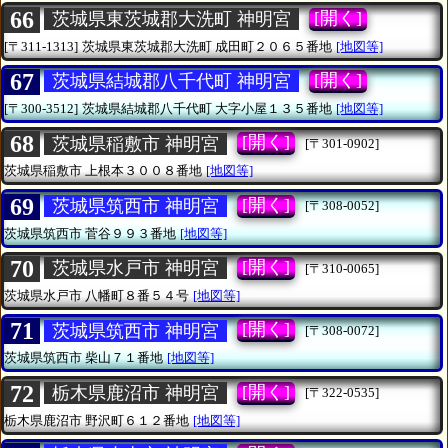
66
[開く]
茨城県東茨城郡大洗町 神明宮
[〒311-1313]
茨城県東茨城郡大洗町
成田町２０６５番地
[地図等]
67
[開く]
茨城県結城郡八千代町 神明宮
[〒300-3512]
茨城県結城郡八千代町
大字小屋１３５番地
[地図等]
68
[開く]
茨城県稲敷市 神明宮
[〒301-0902]
茨城県稲敷市
上根本３００８番地
[地図等]
69
[開く]
茨城県筑西市 神明宮
[〒308-0052]
茨城県筑西市
菅谷９９３番地
[地図等]
70
[開く]
茨城県水戸市 神明宮
[〒310-0065]
茨城県水戸市
八幡町８番５４号
[地図等]
71
[開く]
茨城県筑西市 神明宮
[〒308-0072]
茨城県筑西市
柴山７１番地
[地図等]
72
[開く]
栃木県鹿沼市 神明宮
[〒322-0535]
栃木県鹿沼市
野沢町６１２番地
[地図等]