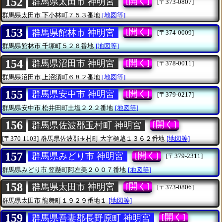
152
[開く]
群馬県太田市 神明宮
[〒373-0807]
群馬県太田市
下小林町７５３番地
[地図等]
153
[開く]
群馬県館林市 神明宮
[〒374-0009]
群馬県館林市
千塚町５２６番地
[地図等]
154
[開く]
群馬県沼田市 神明宮
[〒378-0011]
群馬県沼田市
上沼須町６８２番地
[地図等]
155
[開く]
群馬県安中市 神明宮
[〒379-0217]
群馬県安中市
松井田町土塩２２２番地
[地図等]
156
[開く]
群馬県佐波郡玉村町 神明宮
[〒370-1103]
群馬県佐波郡玉村町
大字樋越１３６２番地
[地図等]
157
[開く]
群馬県みどり市 神明宮
[〒379-2311]
群馬県みどり市
笠懸町阿左美２００７番地
[地図等]
158
[開く]
群馬県太田市 神明宮
[〒373-0806]
群馬県太田市
龍舞町１９２９番地１
[地図等]
159
[開く]
群馬県吾妻郡長野原町 神明宮