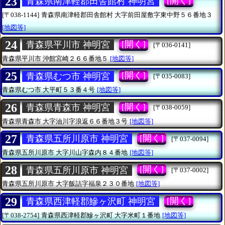
23
[開く]
青森県南津軽郡田舎館村 神明宮
[〒038-1144]
青森県南津軽郡田舎館村
大字前田屋敷字東中野５６番地３
[地図等]
24
[開く]
青森県平川市 神明宮
[〒036-0141]
青森県平川市
沖館宮崎２６６番地５
[地図等]
25
[開く]
青森県むつ市 神明宮
[〒035-0083]
青森県むつ市
大平町５３番４号
[地図等]
26
[開く]
青森県青森市 神明宮
[〒038-0059]
青森県青森市
大字油川字浪返６６番地３号
[地図等]
27
[開く]
青森県五所川原市 神明宮
[〒037-0094]
青森県五所川原市
大字川山字森内８４番地
[地図等]
28
[開く]
青森県五所川原市 神明宮
[〒037-0002]
青森県五所川原市
大字飯詰字福泉２３０番地
[地図等]
29
[開く]
青森県西津軽郡鰺ヶ沢町 神明宮
[〒038-2754]
青森県西津軽郡鰺ヶ沢町
大字米町１番地
[地図等]