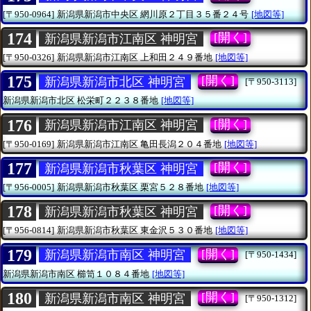
[〒950-0964]
新潟県新潟市中央区
網川原２丁目３５番２４号
[地図等]
174
[開く]
新潟県新潟市江南区 神明宮
[〒950-0326]
新潟県新潟市江南区
上和田２４９番地
[地図等]
175
[開く]
新潟県新潟市北区 神明宮
[〒950-3113]
新潟県新潟市北区
松栄町２２３８番地
[地図等]
176
[開く]
新潟県新潟市江南区 神明宮
[〒950-0169]
新潟県新潟市江南区
亀田長潟２０４番地
[地図等]
177
[開く]
新潟県新潟市秋葉区 神明宮
[〒956-0005]
新潟県新潟市秋葉区
栗宮５２８番地
[地図等]
178
[開く]
新潟県新潟市秋葉区 神明宮
[〒956-0814]
新潟県新潟市秋葉区
東金沢５３０番地
[地図等]
179
[開く]
新潟県新潟市南区 神明宮
[〒950-1434]
新潟県新潟市南区
櫛笥１０８４番地
[地図等]
180
[開く]
新潟県新潟市南区 神明宮
[〒950-1312]