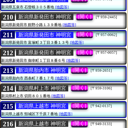
新潟県五泉市
石曽根３０５番地
[地図等]
210
[開く]
新潟県新発田市 神明宮
[〒959-2445]
新潟県新発田市
館野小路１３９番地
[地図等]
211
[開く]
新潟県新発田市 神明宮
[〒957-0062]
新潟県新発田市
富塚町３丁目３番１３号
[地図等]
212
[開く]
新潟県新発田市 神明宮
[〒957-0057]
新潟県新発田市
御幸町１丁目８番６号
[地図等]
213
[開く]
新潟県胎内市 神明宮
[〒959-2651]
新潟県胎内市
西条町７番１７号
[地図等]
214
[開く]
新潟県村上市 神明宮
[〒959-3106]
新潟県村上市
切田８０１番地
[地図等]
215
[開く]
新潟県上越市 神明宮
[〒942-0137]
新潟県上越市
頸城区下千原７番地
[地図等]
216
[開く]
新潟県上越市 神明宮
[〒949-3133]