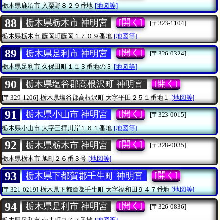
栃木県鹿沼市
入粟野８２９番地
[地図等]
88
[開く]
栃木県栃木市 神明宮
[〒323-1104]
栃木県栃木市
藤岡町藤岡１７０９番地
[地図等]
89
[開く]
栃木県足利市 神明宮
[〒326-0324]
栃木県足利市
久保田町１１３番地の３
[地図等]
90
[開く]
栃木県塩谷郡高根沢町 神明宮
[〒329-1206]
栃木県塩谷郡高根沢町
大字平田２５１番地１
[地図等]
91
[開く]
栃木県小山市 神明宮
[〒323-0015]
栃木県小山市
大字三拝川岸１６１番地
[地図等]
92
[開く]
栃木県栃木市 神明宮
[〒328-0035]
栃木県栃木市
旭町２６番３号
[地図等]
93
[開く]
栃木県下都賀郡壬生町 神明宮
[〒321-0219]
栃木県下都賀郡壬生町
大字福和田９４７番地
[地図等]
94
[開く]
栃木県足利市 神明宮
[〒326-0836]
栃木県足利市
南大町２７７番地
[地図等]