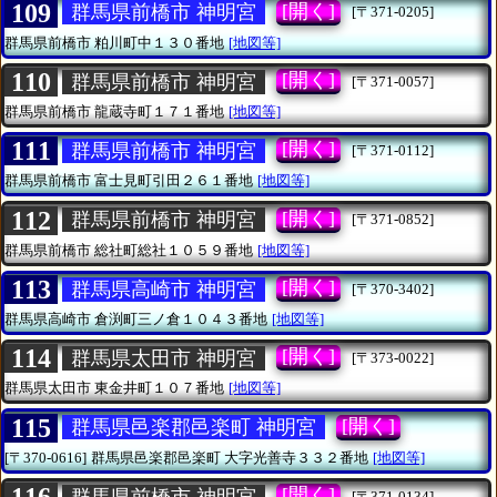
109
[開く]
群馬県前橋市 神明宮
[〒371-0205]
群馬県前橋市
粕川町中１３０番地
[地図等]
110
[開く]
群馬県前橋市 神明宮
[〒371-0057]
群馬県前橋市
龍蔵寺町１７１番地
[地図等]
111
[開く]
群馬県前橋市 神明宮
[〒371-0112]
群馬県前橋市
富士見町引田２６１番地
[地図等]
112
[開く]
群馬県前橋市 神明宮
[〒371-0852]
群馬県前橋市
総社町総社１０５９番地
[地図等]
113
[開く]
群馬県高崎市 神明宮
[〒370-3402]
群馬県高崎市
倉渕町三ノ倉１０４３番地
[地図等]
114
[開く]
群馬県太田市 神明宮
[〒373-0022]
群馬県太田市
東金井町１０７番地
[地図等]
115
[開く]
群馬県邑楽郡邑楽町 神明宮
[〒370-0616]
群馬県邑楽郡邑楽町
大字光善寺３３２番地
[地図等]
[開く]
群馬県前橋市 神明宮
[〒371-0134]