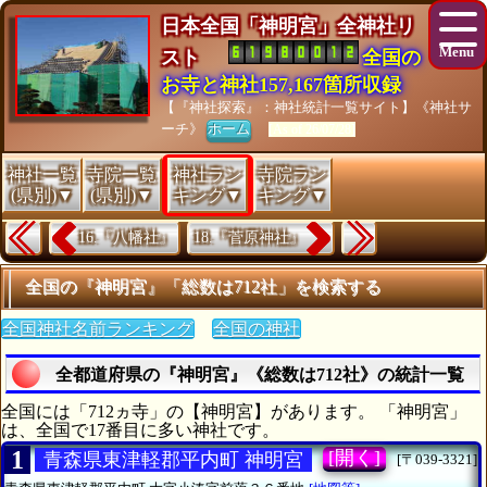
日本全国「神明宮」全神社リ
スト
全国の
お寺と神社157,167箇所収録
【『神社探索』：神社統計一覧サイト】《神社サ
ーチ》
ホーム
[As of 26/07/28]
神社一覧
寺院一覧
神社ラン
寺院ラン
(県別)▼
(県別)▼
キング▼
キング▼
16.『八幡社』
18.『菅原神社』
全国の『神明宮』「総数は712社」を検索する
全国神社名前ランキング
全国の神社
全都道府県の『神明宮』《総数は712社》の統計一覧
全国には「712ヵ寺」の【神明宮】があります。 「神明宮」
は、全国で17番目に多い神社です。
1
[開く]
青森県東津軽郡平内町 神明宮
[〒039-3321]