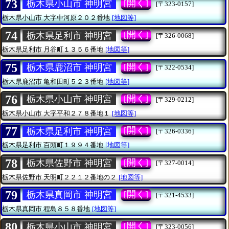
73
[開く]
栃木県小山市 神明宮
[〒323-0157]
栃木県小山市
大字中河原２０２番地
[地図等]
74
[開く]
栃木県足利市 神明宮
[〒326-0068]
栃木県足利市
月谷町１３５６番地
[地図等]
75
[開く]
栃木県鹿沼市 神明宮
[〒322-0534]
栃木県鹿沼市
亀和田町５２３番地
[地図等]
76
[開く]
栃木県小山市 神明宮
[〒329-0212]
栃木県小山市
大字平和２７８番地１
[地図等]
77
[開く]
栃木県足利市 神明宮
[〒326-0336]
栃木県足利市
百頭町１９９４番地
[地図等]
78
[開く]
栃木県佐野市 神明宮
[〒327-0014]
栃木県佐野市
天明町２２１２番地の２
[地図等]
79
[開く]
栃木県真岡市 神明宮
[〒321-4533]
栃木県真岡市
程島８５８番地
[地図等]
80
[開く]
栃木県小山市 神明宮
[〒323-0056]