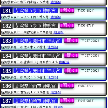
新潟県新潟市南区
釣寄新７５番地
[地図等]
181
[開く]
新潟県五泉市 神明宮
[〒959-1824]
新潟県五泉市
吉沢２丁目１番５号
[地図等]
182
[開く]
新潟県五泉市 神明宮
[〒959-1718]
新潟県五泉市
下阿弥陀瀬４２９番地
[地図等]
183
[開く]
新潟県新発田市 神明宮
[〒957-0082]
新潟県新発田市
佐々木７２番地
[地図等]
184
[開く]
新潟県新発田市 神明宮
[〒957-0055]
新潟県新発田市
諏訪町３丁目６番１４号
[地図等]
185
[開く]
新潟県新発田市 神明宮
[〒957-0092]
新潟県新発田市
鳥穴６０３番地
[地図等]
186
[開く]
新潟県胎内市 神明宮
[〒959-2709]
新潟県胎内市
村松浜１２３０番地
[地図等]
187
[開く]
新潟県柏崎市 神明宮
[〒945-0855]
新潟県柏崎市
鯨波３丁目７番２８号
[地図等]