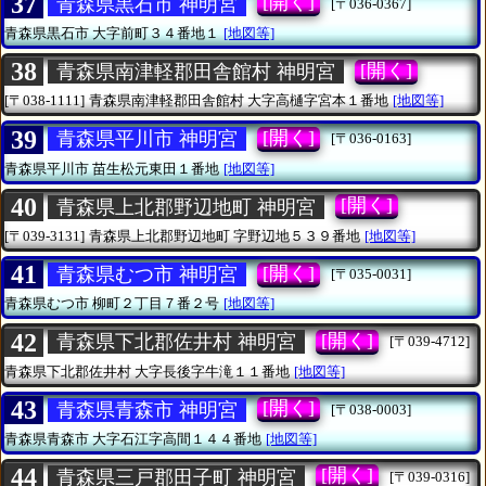
37
[開く]
青森県黒石市 神明宮
[〒036-0367]
青森県黒石市
大字前町３４番地１
[地図等]
38
[開く]
青森県南津軽郡田舎館村 神明宮
[〒038-1111]
青森県南津軽郡田舎館村
大字高樋字宮本１番地
[地図等]
39
[開く]
青森県平川市 神明宮
[〒036-0163]
青森県平川市
苗生松元東田１番地
[地図等]
40
[開く]
青森県上北郡野辺地町 神明宮
[〒039-3131]
青森県上北郡野辺地町
字野辺地５３９番地
[地図等]
41
[開く]
青森県むつ市 神明宮
[〒035-0031]
青森県むつ市
柳町２丁目７番２号
[地図等]
42
[開く]
青森県下北郡佐井村 神明宮
[〒039-4712]
青森県下北郡佐井村
大字長後字牛滝１１番地
[地図等]
43
[開く]
青森県青森市 神明宮
[〒038-0003]
青森県青森市
大字石江字高間１４４番地
[地図等]
44
[開く]
青森県三戸郡田子町 神明宮
[〒039-0316]