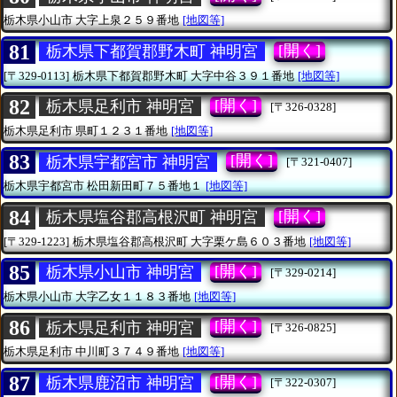
栃木県小山市
大字上泉２５９番地
[地図等]
81
[開く]
栃木県下都賀郡野木町 神明宮
[〒329-0113]
栃木県下都賀郡野木町
大字中谷３９１番地
[地図等]
82
[開く]
栃木県足利市 神明宮
[〒326-0328]
栃木県足利市
県町１２３１番地
[地図等]
83
[開く]
栃木県宇都宮市 神明宮
[〒321-0407]
栃木県宇都宮市
松田新田町７５番地１
[地図等]
84
[開く]
栃木県塩谷郡高根沢町 神明宮
[〒329-1223]
栃木県塩谷郡高根沢町
大字栗ケ島６０３番地
[地図等]
85
[開く]
栃木県小山市 神明宮
[〒329-0214]
栃木県小山市
大字乙女１１８３番地
[地図等]
86
[開く]
栃木県足利市 神明宮
[〒326-0825]
栃木県足利市
中川町３７４９番地
[地図等]
87
[開く]
栃木県鹿沼市 神明宮
[〒322-0307]