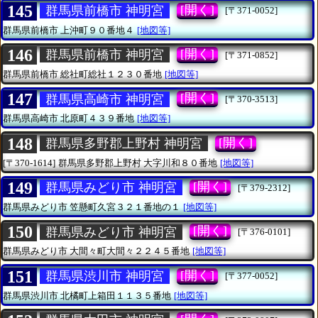
145
[開く]
群馬県前橋市 神明宮
[〒371-0052]
群馬県前橋市
上沖町９０番地４
[地図等]
146
[開く]
群馬県前橋市 神明宮
[〒371-0852]
群馬県前橋市
総社町総社１２３０番地
[地図等]
147
[開く]
群馬県高崎市 神明宮
[〒370-3513]
群馬県高崎市
北原町４３９番地
[地図等]
148
[開く]
群馬県多野郡上野村 神明宮
[〒370-1614]
群馬県多野郡上野村
大字川和８０番地
[地図等]
149
[開く]
群馬県みどり市 神明宮
[〒379-2312]
群馬県みどり市
笠懸町久宮３２１番地の１
[地図等]
150
[開く]
群馬県みどり市 神明宮
[〒376-0101]
群馬県みどり市
大間々町大間々２２４５番地
[地図等]
151
[開く]
群馬県渋川市 神明宮
[〒377-0052]
群馬県渋川市
北橘町上箱田１１３５番地
[地図等]