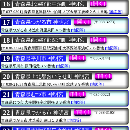
16
[開く]
青森県北津軽郡中泊町 神明宮
[〒037-0301]
青森県北津軽郡中泊町
大字今泉字唐崎２６１番地
[地図等]
17
[開く]
青森県つがる市 神明宮
[〒038-3273]
青森県つがる市
木造出野里泉田４５番地
[地図等]
18
[開く]
青森県西津軽郡深浦町 神明宮
[〒038-2324]
青森県西津軽郡深浦町
大字深浦字浜町７６番地
[地図等]
19
[開く]
青森県平川市 神明宮
[〒036-0144]
青森県平川市
原田稲元３２番地
[地図等]
20
[開く]
青森県上北郡おいらせ町 神明宮
[〒039-2163]
青森県上北郡おいらせ町
舘越３９番地
[地図等]
21
[開く]
青森県むつ市 神明宮
[〒035-0022]
青森県むつ市
大字関根字北関根３３番地
[地図等]
22
[開く]
青森県つがる市 神明宮
[〒038-3165]
青森県つがる市
木造菊川鏡山１３番地
[地図等]