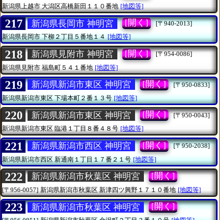
新潟県上越市
大潟区高橋新田１１０番地
[地図等]
217
[開く]
新潟県長岡市 神明宮
[〒940-2013]
新潟県長岡市
下柳２丁目５番地１４
[地図等]
218
[開く]
新潟県見附市 神明宮
[〒954-0086]
新潟県見附市
福島町５４１番地
[地図等]
219
[開く]
新潟県新潟市東区 神明宮
[〒950-0833]
新潟県新潟市東区
下場本町２番１３号
[地図等]
220
[開く]
新潟県新潟市東区 神明宮
[〒950-0043]
新潟県新潟市東区
臨港１丁目８番４８号
[地図等]
221
[開く]
新潟県新潟市西区 神明宮
[〒950-2038]
新潟県新潟市西区
新通南１丁目１７番２１号
[地図等]
222
[開く]
新潟県新潟市秋葉区 神明宮
[〒956-0057]
新潟県新潟市秋葉区
新津四ツ興野１７１０番地
[地図等]
223
[開く]
新潟県新潟市秋葉区 神明宮