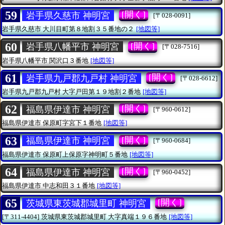
59
[開く]
岩手県久慈市 神明宮
[〒028-0091]
岩手県久慈市
大川目町第８地割３５番地の２
[地図等]
60
[開く]
岩手県八幡平市 神明宮
[〒028-7516]
岩手県八幡平市
関沢口３番地
[地図等]
61
[開く]
岩手県九戸郡九戸村 神明宮
[〒028-6612]
岩手県九戸郡九戸村
大字戸田第１９地割２番地
[地図等]
62
[開く]
福島県伊達市 神明宮
[〒960-0612]
福島県伊達市
保原町字宮下１番地
[地図等]
63
[開く]
福島県伊達市 神明宮
[〒960-0684]
福島県伊達市
保原町上保原字神明町５番地
[地図等]
64
[開く]
福島県伊達市 神明宮
[〒960-0452]
福島県伊達市
中志和田３１番地
[地図等]
65
[開く]
茨城県東茨城郡城里町 神明宮
[〒311-4404]
茨城県東茨城郡城里町
大字真端１９６番地
[地図等]