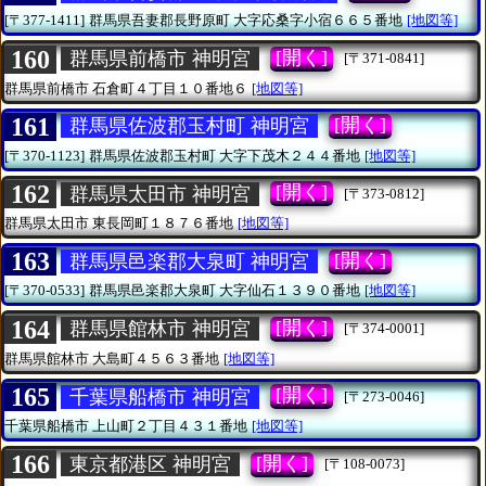
[〒377-1411]
群馬県吾妻郡長野原町
大字応桑字小宿６６５番地
[地図等]
160
[開く]
群馬県前橋市 神明宮
[〒371-0841]
群馬県前橋市
石倉町４丁目１０番地６
[地図等]
161
[開く]
群馬県佐波郡玉村町 神明宮
[〒370-1123]
群馬県佐波郡玉村町
大字下茂木２４４番地
[地図等]
162
[開く]
群馬県太田市 神明宮
[〒373-0812]
群馬県太田市
東長岡町１８７６番地
[地図等]
163
[開く]
群馬県邑楽郡大泉町 神明宮
[〒370-0533]
群馬県邑楽郡大泉町
大字仙石１３９０番地
[地図等]
164
[開く]
群馬県館林市 神明宮
[〒374-0001]
群馬県館林市
大島町４５６３番地
[地図等]
165
[開く]
千葉県船橋市 神明宮
[〒273-0046]
千葉県船橋市
上山町２丁目４３１番地
[地図等]
166
[開く]
東京都港区 神明宮
[〒108-0073]