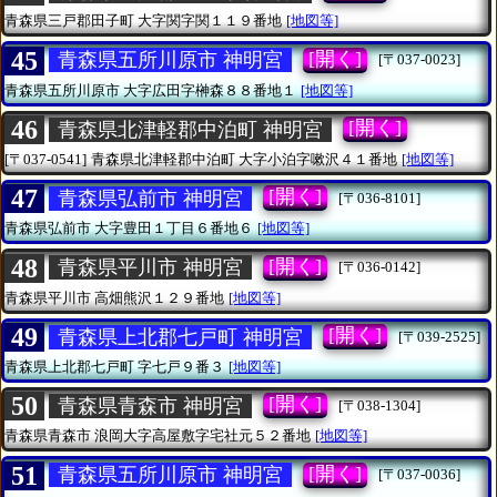
青森県三戸郡田子町
大字関字関１１９番地
[地図等]
45
[開く]
青森県五所川原市 神明宮
[〒037-0023]
青森県五所川原市
大字広田字榊森８８番地１
[地図等]
46
[開く]
青森県北津軽郡中泊町 神明宮
[〒037-0541]
青森県北津軽郡中泊町
大字小泊字嗽沢４１番地
[地図等]
47
[開く]
青森県弘前市 神明宮
[〒036-8101]
青森県弘前市
大字豊田１丁目６番地６
[地図等]
48
[開く]
青森県平川市 神明宮
[〒036-0142]
青森県平川市
高畑熊沢１２９番地
[地図等]
49
[開く]
青森県上北郡七戸町 神明宮
[〒039-2525]
青森県上北郡七戸町
字七戸９番３
[地図等]
50
[開く]
青森県青森市 神明宮
[〒038-1304]
青森県青森市
浪岡大字高屋敷字宅社元５２番地
[地図等]
51
[開く]
青森県五所川原市 神明宮
[〒037-0036]