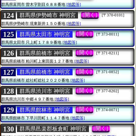
群馬県富岡市
曽木字割目６８８番地
[地図等]
124
[開く]
群馬県伊勢崎市 神明宮
[〒370-0101]
群馬県伊勢崎市
境東新井１５０番地
[地図等]
125
[開く]
群馬県太田市 神明宮
[〒373-0011]
群馬県太田市
只上町１７８９番地
[地図等]
126
[開く]
群馬県前橋市 神明宮
[〒371-0211]
群馬県前橋市
粕川町上東田面１２７番地
[地図等]
127
[開く]
群馬県前橋市 神明宮
[〒371-0852]
群馬県前橋市
総社町総社２０２０番地
[地図等]
128
[開く]
群馬県渋川市 神明宮
[〒377-0202]
群馬県渋川市
中郷４９７番地
[地図等]
129
[開く]
群馬県館林市 神明宮
[〒374-0071]
群馬県館林市
下早川田町１１４７番地
[地図等]
130
[開く]
群馬県邑楽郡板倉町 神明宮