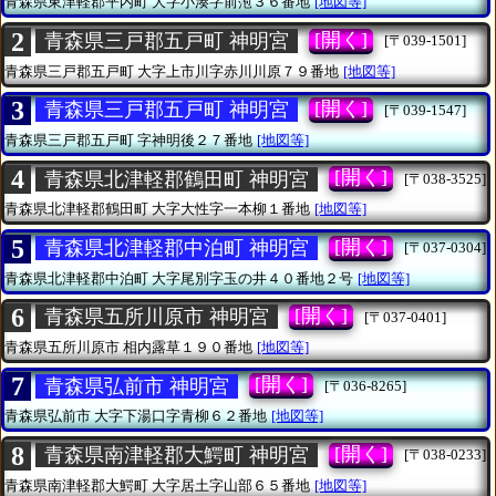
青森県東津軽郡平内町
大字小湊字前萢３６番地
[地図等]
2
[開く]
青森県三戸郡五戸町 神明宮
[〒039-1501]
青森県三戸郡五戸町
大字上市川字赤川川原７９番地
[地図等]
3
[開く]
青森県三戸郡五戸町 神明宮
[〒039-1547]
青森県三戸郡五戸町
字神明後２７番地
[地図等]
4
[開く]
青森県北津軽郡鶴田町 神明宮
[〒038-3525]
青森県北津軽郡鶴田町
大字大性字一本柳１番地
[地図等]
5
[開く]
青森県北津軽郡中泊町 神明宮
[〒037-0304]
青森県北津軽郡中泊町
大字尾別字玉の井４０番地２号
[地図等]
6
[開く]
青森県五所川原市 神明宮
[〒037-0401]
青森県五所川原市
相内露草１９０番地
[地図等]
7
[開く]
青森県弘前市 神明宮
[〒036-8265]
青森県弘前市
大字下湯口字青柳６２番地
[地図等]
8
[開く]
青森県南津軽郡大鰐町 神明宮
[〒038-0233]
青森県南津軽郡大鰐町
大字居土字山部６５番地
[地図等]