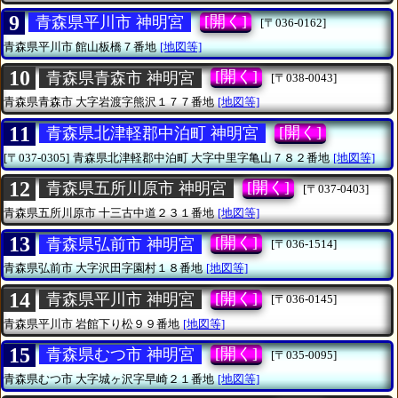
9
[開く]
青森県平川市 神明宮
[〒036-0162]
青森県平川市
館山板橋７番地
[地図等]
10
[開く]
青森県青森市 神明宮
[〒038-0043]
青森県青森市
大字岩渡字熊沢１７７番地
[地図等]
11
[開く]
青森県北津軽郡中泊町 神明宮
[〒037-0305]
青森県北津軽郡中泊町
大字中里字亀山７８２番地
[地図等]
12
[開く]
青森県五所川原市 神明宮
[〒037-0403]
青森県五所川原市
十三古中道２３１番地
[地図等]
13
[開く]
青森県弘前市 神明宮
[〒036-1514]
青森県弘前市
大字沢田字園村１８番地
[地図等]
14
[開く]
青森県平川市 神明宮
[〒036-0145]
青森県平川市
岩館下り松９９番地
[地図等]
15
[開く]
青森県むつ市 神明宮
[〒035-0095]
青森県むつ市
大字城ヶ沢字早崎２１番地
[地図等]