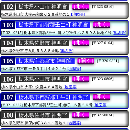
102
[開く]
栃木県小山市 神明宮
[〒323-0816]
栃木県小山市
大字南和泉６２６番地の１
[地図等]
103
[開く]
栃木県下都賀郡壬生町 神明宮
[〒321-0215]
栃木県下都賀郡壬生町
大字壬生乙２８９８番地イ号
[地図等]
104
[開く]
栃木県佐野市 神明宮
[〒327-0104]
栃木県佐野市
赤見町５６８８番地
[地図等]
105
[開く]
栃木県宇都宮市 神明宮
[〒320-0821]
栃木県宇都宮市
一条３丁目４番２４号
[地図等]
106
[開く]
栃木県小山市 神明宮
[〒323-0806]
栃木県小山市
大字中久喜４６４番地
[地図等]
107
[開く]
栃木県下都賀郡壬生町 神明宮
[〒321-0227]
栃木県下都賀郡壬生町
通町１６番２６号
[地図等]
108
[開く]
栃木県佐野市 神明宮
[〒327-0034]
栃木県佐野市
伊保内町３８１１番地１
[地図等]