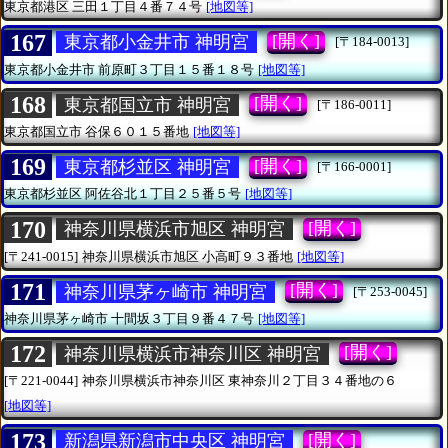
東京都港区
三田１丁目４番７４号
[地図等]
167
[開く]
東京都小金井市 神明宮
[〒184-0013]
東京都小金井市
前原町３丁目１５番１８号
[地図等]
168
[開く]
東京都国立市 神明宮
[〒186-0011]
東京都国立市
谷保６０１５番地
[地図等]
169
[開く]
東京都杉並区 神明宮
[〒166-0001]
東京都杉並区
阿佐谷北１丁目２５番５号
[地図等]
170
[開く]
神奈川県横浜市旭区 神明宮
[〒241-0015]
神奈川県横浜市旭区
小高町９３番地
[地図等]
171
[開く]
神奈川県茅ヶ崎市 神明宮
[〒253-0045]
神奈川県茅ヶ崎市
十間坂３丁目９番４７号
[地図等]
172
[開く]
神奈川県横浜市神奈川区 神明宮
[〒221-0044]
神奈川県横浜市神奈川区
東神奈川２丁目３４番地の６
[地図等]
173
[開く]
新潟県新潟市中央区 神明宮