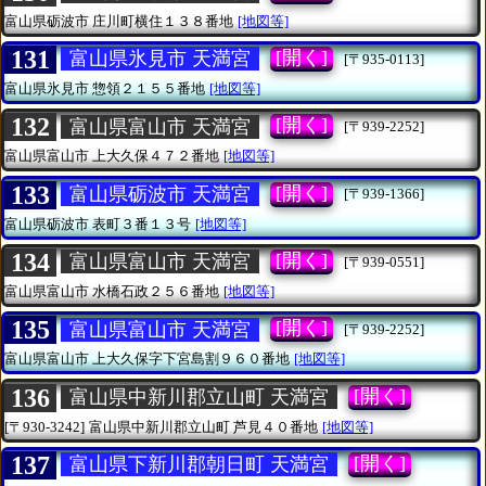
富山県砺波市
庄川町横住１３８番地
[地図等]
131
[開く]
富山県氷見市 天満宮
[〒935-0113]
富山県氷見市
惣領２１５５番地
[地図等]
132
[開く]
富山県富山市 天満宮
[〒939-2252]
富山県富山市
上大久保４７２番地
[地図等]
133
[開く]
富山県砺波市 天満宮
[〒939-1366]
富山県砺波市
表町３番１３号
[地図等]
134
[開く]
富山県富山市 天満宮
[〒939-0551]
富山県富山市
水橋石政２５６番地
[地図等]
135
[開く]
富山県富山市 天満宮
[〒939-2252]
富山県富山市
上大久保字下宮島割９６０番地
[地図等]
136
[開く]
富山県中新川郡立山町 天満宮
[〒930-3242]
富山県中新川郡立山町
芦見４０番地
[地図等]
137
[開く]
富山県下新川郡朝日町 天満宮