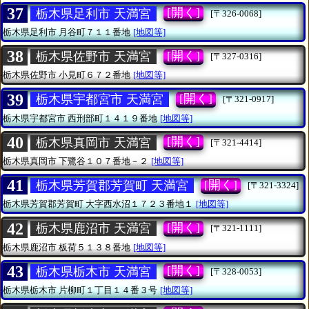
37
[開く]
栃木県足利市 天満宮
[〒326-0068]
栃木県足利市
月谷町７１１番地
[地図等]
38
[開く]
栃木県佐野市 天満宮
[〒327-0316]
栃木県佐野市
小見町６７２番地
[地図等]
39
[開く]
栃木県宇都宮市 天満宮
[〒321-0917]
栃木県宇都宮市
西刑部町１４１９番地
[地図等]
40
[開く]
栃木県真岡市 天満宮
[〒321-4414]
栃木県真岡市
下鷺谷１０７番地－２
[地図等]
41
[開く]
栃木県芳賀郡芳賀町 天満宮
[〒321-3324]
栃木県芳賀郡芳賀町
大字西水沼１７２３番地１
[地図等]
42
[開く]
栃木県鹿沼市 天満宮
[〒321-1111]
栃木県鹿沼市
板荷５１３８番地
[地図等]
43
[開く]
栃木県栃木市 天満宮
[〒328-0053]
栃木県栃木市
片柳町１丁目１４番３号
[地図等]