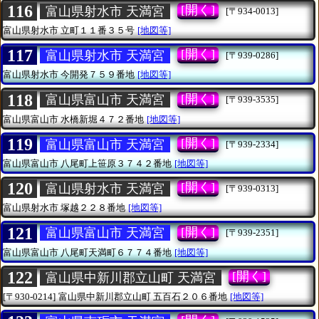
116
[開く]
富山県射水市 天満宮
[〒934-0013]
富山県射水市
立町１１番３５号
[地図等]
117
[開く]
富山県射水市 天満宮
[〒939-0286]
富山県射水市
今開発７５９番地
[地図等]
118
[開く]
富山県富山市 天満宮
[〒939-3535]
富山県富山市
水橋新堀４７２番地
[地図等]
119
[開く]
富山県富山市 天満宮
[〒939-2334]
富山県富山市
八尾町上笹原３７４２番地
[地図等]
120
[開く]
富山県射水市 天満宮
[〒939-0313]
富山県射水市
塚越２２８番地
[地図等]
121
[開く]
富山県富山市 天満宮
[〒939-2351]
富山県富山市
八尾町天満町６７７４番地
[地図等]
122
[開く]
富山県中新川郡立山町 天満宮
[〒930-0214]
富山県中新川郡立山町
五百石２０６番地
[地図等]