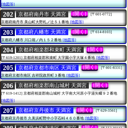
[地図等]
202
[開く]
京都府南丹市 天満宮
[〒601-0772]
京都府南丹市
美山町大野札ノ辻５１番地
[地図等]
203
[開く]
京都府八幡市 天満宮
[〒614-8103]
京都府八幡市
川口堀ノ内１５２番地
[地図等]
204
[開く]
京都府相楽郡和束町 天満宮
[〒619-1201]
京都府相楽郡和束町
大字園小字大塚４番地
[地図等]
205
[開く]
京都府京都市南区 天満宮
[〒601-8331]
京都府京都市南区
吉祥院政所町３番地
[地図等]
206
[開く]
京都府相楽郡南山城村 天満宮
[〒619-1412]
京都府相楽郡南山城村
大字南大河原小字湯矢畷９２番地
[地図等]
207
[開く]
京都府京丹後市 天満宮
[〒629-3561]
京都府京丹後市
久美浜町野中小字石峠４６０番地
[地図等]
[開く]