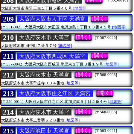
208
大阪府大阪市港区 天満宮
[〒552-0016]
大阪府大阪市港区
三先１丁目５番４０号
[地図等]
209
[開く]
大阪府大阪市大正区 天満宮
[〒551-0021]
大阪府大阪市大正区
南恩加島１丁目１３番４１号
[地図等]
210
[開く]
大阪府茨木市 天満宮
[〒567-0025]
大阪府茨木市
田中町７番３７号
[地図等]
211
[開く]
大阪府大阪市西成区 天満宮
[〒557-0042]
大阪府大阪市西成区
岸里東２丁目３番１９号
[地図等]
212
[開く]
大阪府茨木市 天満宮
[〒568-0098]
大阪府茨木市
大字千提寺３３４番地
[地図等]
213
[開く]
大阪府大阪市住之江区 天満宮
[〒559-0011]
大阪府大阪市住之江区
北加賀屋５丁目２番４号
[地図等]
214
[開く]
大阪府茨木市 天満宮
[〒568-0086]
大阪府茨木市
大字上音羽６２８番地
[地図等]
215
[開く]
大阪府池田市 天満宮
[〒563-0021]