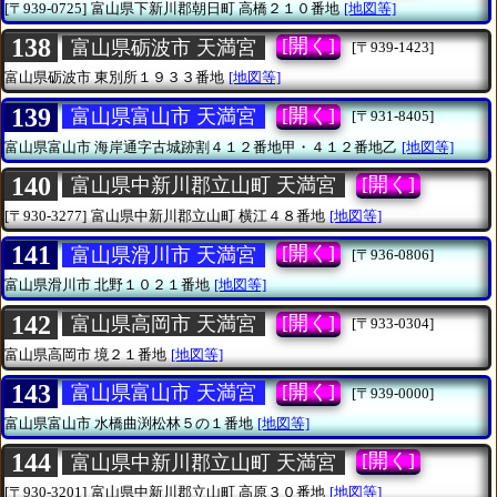
[〒939-0725]
富山県下新川郡朝日町
高橋２１０番地
[地図等]
138
[開く]
富山県砺波市 天満宮
[〒939-1423]
富山県砺波市
東別所１９３３番地
[地図等]
139
[開く]
富山県富山市 天満宮
[〒931-8405]
富山県富山市
海岸通字古城跡割４１２番地甲・４１２番地乙
[地図等]
140
[開く]
富山県中新川郡立山町 天満宮
[〒930-3277]
富山県中新川郡立山町
横江４８番地
[地図等]
141
[開く]
富山県滑川市 天満宮
[〒936-0806]
富山県滑川市
北野１０２１番地
[地図等]
142
[開く]
富山県高岡市 天満宮
[〒933-0304]
富山県高岡市
境２１番地
[地図等]
143
[開く]
富山県富山市 天満宮
[〒939-0000]
富山県富山市
水橋曲渕松林５の１番地
[地図等]
144
[開く]
富山県中新川郡立山町 天満宮
[〒930-3201]
富山県中新川郡立山町
高原３０番地
[地図等]