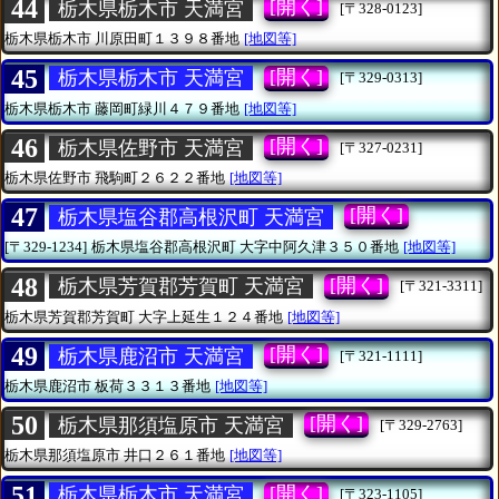
44
[開く]
栃木県栃木市 天満宮
[〒328-0123]
栃木県栃木市
川原田町１３９８番地
[地図等]
45
[開く]
栃木県栃木市 天満宮
[〒329-0313]
栃木県栃木市
藤岡町緑川４７９番地
[地図等]
46
[開く]
栃木県佐野市 天満宮
[〒327-0231]
栃木県佐野市
飛駒町２６２２番地
[地図等]
47
[開く]
栃木県塩谷郡高根沢町 天満宮
[〒329-1234]
栃木県塩谷郡高根沢町
大字中阿久津３５０番地
[地図等]
48
[開く]
栃木県芳賀郡芳賀町 天満宮
[〒321-3311]
栃木県芳賀郡芳賀町
大字上延生１２４番地
[地図等]
49
[開く]
栃木県鹿沼市 天満宮
[〒321-1111]
栃木県鹿沼市
板荷３３１３番地
[地図等]
50
[開く]
栃木県那須塩原市 天満宮
[〒329-2763]
栃木県那須塩原市
井口２６１番地
[地図等]
51
[開く]
栃木県栃木市 天満宮
[〒323-1105]