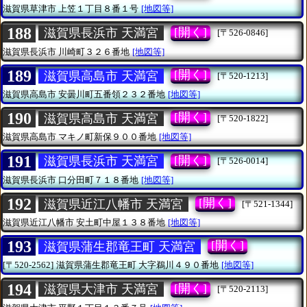
滋賀県草津市
上笠１丁目８番１号
[地図等]
188
[開く]
滋賀県長浜市 天満宮
[〒526-0846]
滋賀県長浜市
川崎町３２６番地
[地図等]
189
[開く]
滋賀県高島市 天満宮
[〒520-1213]
滋賀県高島市
安曇川町五番領２３２番地
[地図等]
190
[開く]
滋賀県高島市 天満宮
[〒520-1822]
滋賀県高島市
マキノ町新保９００番地
[地図等]
191
[開く]
滋賀県長浜市 天満宮
[〒526-0014]
滋賀県長浜市
口分田町７１８番地
[地図等]
192
[開く]
滋賀県近江八幡市 天満宮
[〒521-1344]
滋賀県近江八幡市
安土町中屋１３８番地
[地図等]
193
[開く]
滋賀県蒲生郡竜王町 天満宮
[〒520-2562]
滋賀県蒲生郡竜王町
大字鵜川４９０番地
[地図等]
194
[開く]
滋賀県大津市 天満宮
[〒520-2113]