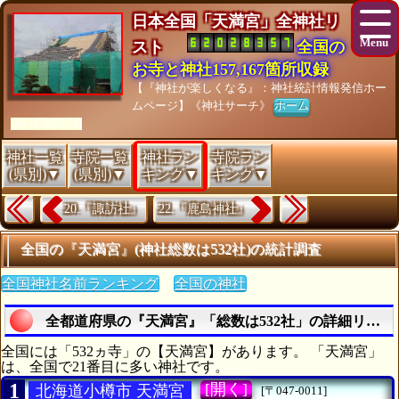
日本全国「天満宮」全神社リ
スト
全国の
お寺と神社157,167箇所収録
【『神社が楽しくなる』：神社統計情報発信ホー
ムページ】《神社サーチ》
ホーム
[As of 26/07/28]
神社一覧
寺院一覧
神社ラン
寺院ラン
(県別)▼
(県別)▼
キング▼
キング▼
20.『諏訪社』
22.『鹿島神社』
全国の『天満宮』(神社総数は532社)の統計調査
全国神社名前ランキング
全国の神社
全都道府県の『天満宮』「総数は532社」の詳細リスト
全国には「532ヵ寺」の【天満宮】があります。 「天満宮」
は、全国で21番目に多い神社です。
1
[開く]
北海道小樽市 天満宮
[〒047-0011]