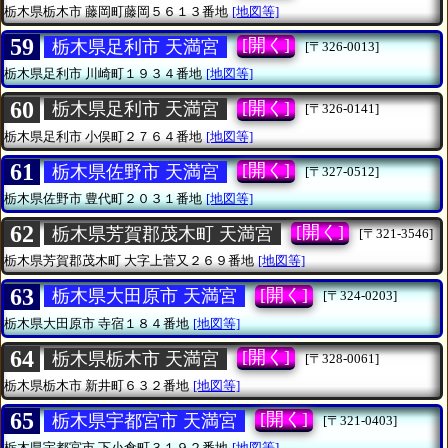
栃木県栃木市
藤岡町藤岡５６１３番地
[地図等]
59
[開く]
栃木県足利市 天満宮
[〒326-0013]
栃木県足利市
川崎町１９３４番地
[地図等]
60
[開く]
栃木県足利市 天満宮
[〒326-0141]
栃木県足利市
小俣町２７６４番地
[地図等]
61
[開く]
栃木県佐野市 天満宮
[〒327-0512]
栃木県佐野市
豊代町２０３１番地
[地図等]
62
[開く]
栃木県芳賀郡茂木町 天満宮
[〒321-3546]
栃木県芳賀郡茂木町
大字上菅又２６９番地
[地図等]
63
[開く]
栃木県大田原市 天満宮
[〒324-0203]
栃木県大田原市
寺宿１８４番地
[地図等]
64
[開く]
栃木県栃木市 天満宮
[〒328-0061]
栃木県栃木市
新井町６３２番地
[地図等]
65
[開く]
栃木県宇都宮市 天満宮
[〒321-0403]
栃木県宇都宮市
下小倉町３１９２番地
[地図等]