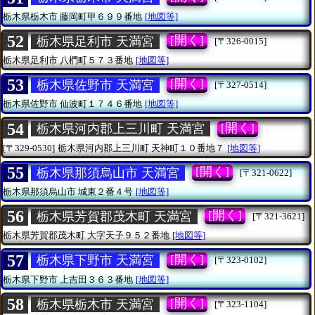
栃木県栃木市
藤岡町甲６９９番地
[地図等]
52
[開く]
栃木県足利市 天満宮
[〒326-0015]
栃木県足利市
八椚町５７３番地
[地図等]
53
[開く]
栃木県佐野市 天満宮
[〒327-0514]
栃木県佐野市
仙波町１７４６番地
[地図等]
54
[開く]
栃木県河内郡上三川町 天満宮
[〒329-0530]
栃木県河内郡上三川町
天神町１０番地７
[地図等]
55
[開く]
栃木県那須烏山市 天満宮
[〒321-0622]
栃木県那須烏山市
城東２番４号
[地図等]
56
[開く]
栃木県芳賀郡茂木町 天満宮
[〒321-3621]
栃木県芳賀郡茂木町
大字天子９５２番地
[地図等]
57
[開く]
栃木県下野市 天満宮
[〒323-0102]
栃木県下野市
上吉田３６３番地
[地図等]
58
[開く]
栃木県栃木市 天満宮
[〒323-1104]