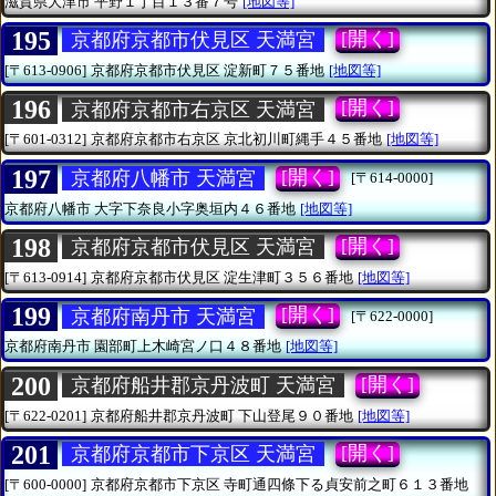
滋賀県大津市
平野１丁目１３番７号
[地図等]
195
[開く]
京都府京都市伏見区 天満宮
[〒613-0906]
京都府京都市伏見区
淀新町７５番地
[地図等]
196
[開く]
京都府京都市右京区 天満宮
[〒601-0312]
京都府京都市右京区
京北初川町縄手４５番地
[地図等]
197
[開く]
京都府八幡市 天満宮
[〒614-0000]
京都府八幡市
大字下奈良小字奥垣内４６番地
[地図等]
198
[開く]
京都府京都市伏見区 天満宮
[〒613-0914]
京都府京都市伏見区
淀生津町３５６番地
[地図等]
199
[開く]
京都府南丹市 天満宮
[〒622-0000]
京都府南丹市
園部町上木崎宮ノ口４８番地
[地図等]
200
[開く]
京都府船井郡京丹波町 天満宮
[〒622-0201]
京都府船井郡京丹波町
下山登尾９０番地
[地図等]
201
[開く]
京都府京都市下京区 天満宮
[〒600-0000]
京都府京都市下京区
寺町通四條下る貞安前之町６１３番地