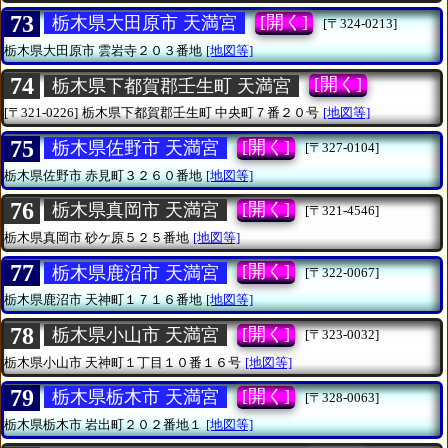
73
[開く]
栃木県大田原市 天満宮
[〒324-0213]
栃木県大田原市
雲岩寺２０３番地
[地図等]
74
[開く]
栃木県下都賀郡壬生町 天満宮
[〒321-0226]
栃木県下都賀郡壬生町
中央町７番２０号
[地図等]
75
[開く]
栃木県佐野市 天満宮
[〒327-0104]
栃木県佐野市
赤見町３２６０番地
[地図等]
76
[開く]
栃木県真岡市 天満宮
[〒321-4546]
栃木県真岡市
砂ケ原５２５番地
[地図等]
77
[開く]
栃木県鹿沼市 天満宮
[〒322-0067]
栃木県鹿沼市
天神町１７１６番地
[地図等]
78
[開く]
栃木県小山市 天満宮
[〒323-0032]
栃木県小山市
天神町１丁目１０番１６号
[地図等]
79
[開く]
栃木県栃木市 天満宮
[〒328-0063]
栃木県栃木市
岩出町２０２番地１
[地図等]