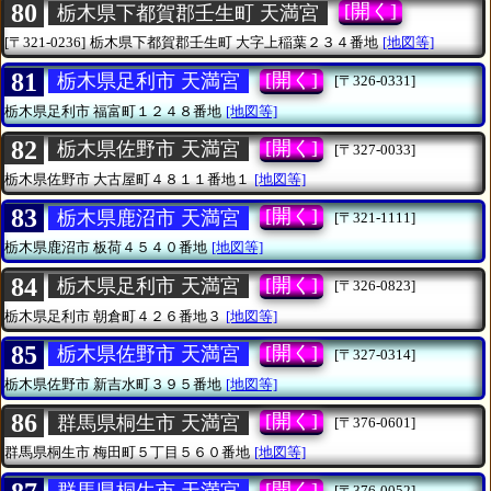
80
[開く]
栃木県下都賀郡壬生町 天満宮
[〒321-0236]
栃木県下都賀郡壬生町
大字上稲葉２３４番地
[地図等]
81
[開く]
栃木県足利市 天満宮
[〒326-0331]
栃木県足利市
福富町１２４８番地
[地図等]
82
[開く]
栃木県佐野市 天満宮
[〒327-0033]
栃木県佐野市
大古屋町４８１１番地１
[地図等]
83
[開く]
栃木県鹿沼市 天満宮
[〒321-1111]
栃木県鹿沼市
板荷４５４０番地
[地図等]
84
[開く]
栃木県足利市 天満宮
[〒326-0823]
栃木県足利市
朝倉町４２６番地３
[地図等]
85
[開く]
栃木県佐野市 天満宮
[〒327-0314]
栃木県佐野市
新吉水町３９５番地
[地図等]
86
[開く]
群馬県桐生市 天満宮
[〒376-0601]
群馬県桐生市
梅田町５丁目５６０番地
[地図等]
[開く]
[〒376-0052]