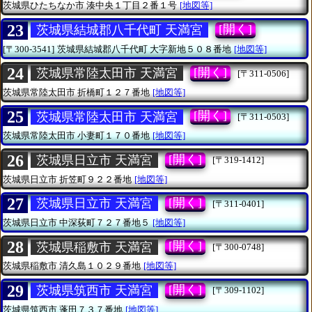
茨城県ひたちなか市
湊中央１丁目２番１号
[地図等]
23
[開く]
茨城県結城郡八千代町 天満宮
[〒300-3541]
茨城県結城郡八千代町
大字新地５０８番地
[地図等]
24
[開く]
茨城県常陸太田市 天満宮
[〒311-0506]
茨城県常陸太田市
折橋町１２７番地
[地図等]
25
[開く]
茨城県常陸太田市 天満宮
[〒311-0503]
茨城県常陸太田市
小妻町１７０番地
[地図等]
26
[開く]
茨城県日立市 天満宮
[〒319-1412]
茨城県日立市
折笠町９２２番地
[地図等]
27
[開く]
茨城県日立市 天満宮
[〒311-0401]
茨城県日立市
中深荻町７２７番地５
[地図等]
28
[開く]
茨城県稲敷市 天満宮
[〒300-0748]
茨城県稲敷市
清久島１０２９番地
[地図等]
29
[開く]
茨城県筑西市 天満宮
[〒309-1102]
茨城県筑西市
蓬田７３７番地
[地図等]