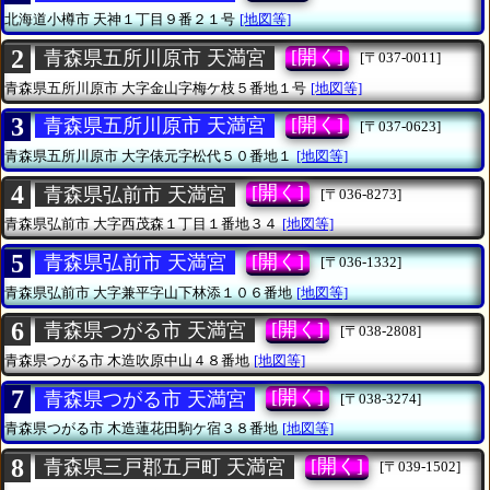
北海道小樽市
天神１丁目９番２１号
[地図等]
2
[開く]
青森県五所川原市 天満宮
[〒037-0011]
青森県五所川原市
大字金山字梅ケ枝５番地１号
[地図等]
3
[開く]
青森県五所川原市 天満宮
[〒037-0623]
青森県五所川原市
大字俵元字松代５０番地１
[地図等]
4
[開く]
青森県弘前市 天満宮
[〒036-8273]
青森県弘前市
大字西茂森１丁目１番地３４
[地図等]
5
[開く]
青森県弘前市 天満宮
[〒036-1332]
青森県弘前市
大字兼平字山下林添１０６番地
[地図等]
6
[開く]
青森県つがる市 天満宮
[〒038-2808]
青森県つがる市
木造吹原中山４８番地
[地図等]
7
[開く]
青森県つがる市 天満宮
[〒038-3274]
青森県つがる市
木造蓮花田駒ケ宿３８番地
[地図等]
8
[開く]
青森県三戸郡五戸町 天満宮
[〒039-1502]