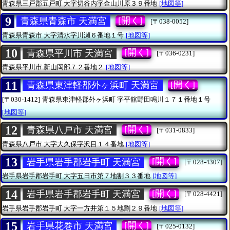
青森県三戸郡五戸町
大字切谷内字金山川原３９番地
[地図等]
9
[開く]
青森県青森市 天満宮
[〒038-0052]
青森県青森市
大字清水字川瀬６番地１号
[地図等]
10
[開く]
青森県平川市 天満宮
[〒036-0231]
青森県平川市
新山岡部７２番地２
[地図等]
11
[開く]
青森県東津軽郡外ヶ浜町 天満宮
[〒030-1412]
青森県東津軽郡外ヶ浜町
字平舘野田鳴川１７１番地１号
[地図等]
12
[開く]
青森県八戸市 天満宮
[〒031-0833]
青森県八戸市
大字大久保字沢目１４番地
[地図等]
13
[開く]
岩手県岩手郡岩手町 天満宮
[〒028-4307]
岩手県岩手郡岩手町
大字五日市第７地割３３番地
[地図等]
14
[開く]
岩手県岩手郡岩手町 天満宮
[〒028-4421]
岩手県岩手郡岩手町
大字一方井第１５地割２９番地
[地図等]
15
[開く]
岩手県花巻市 天満宮
[〒025-0132]