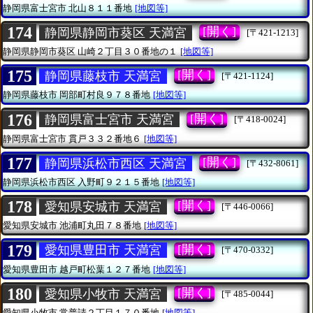
静岡県富士宮市
北山８１１番地
[地図等]
174
[開く]
静岡県静岡市葵区 天満宮
[〒421-1213]
静岡県静岡市葵区
山崎２丁目３０番地の１
[地図等]
175
[開く]
静岡県藤枝市 天満宮
[〒421-1124]
静岡県藤枝市
岡部町村良９７８番地
[地図等]
176
[開く]
静岡県富士宮市 天満宮
[〒418-0024]
静岡県富士宮市
貫戸３３２番地６
[地図等]
177
[開く]
静岡県浜松市西区 天満宮
[〒432-8061]
静岡県浜松市西区
入野町９２１５番地
[地図等]
178
[開く]
愛知県安城市 天満宮
[〒446-0066]
愛知県安城市
池浦町丸田７８番地
[地図等]
179
[開く]
愛知県豊田市 天満宮
[〒470-0332]
愛知県豊田市
越戸町松葉１２７番地
[地図等]
180
[開く]
愛知県小牧市 天満宮
[〒485-0044]
愛知県小牧市
常普請２丁目１７０番地
[地図等]