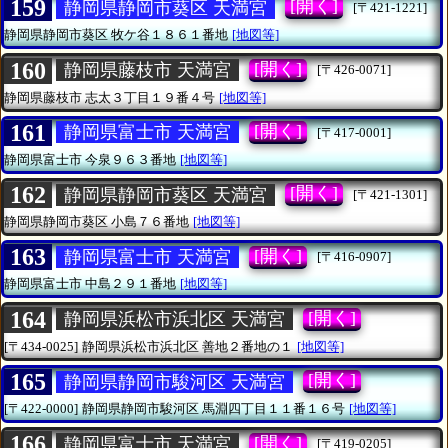
159
[開く]
静岡県静岡市葵区 天満宮
[〒421-1221]
静岡県静岡市葵区
牧ケ谷１８６１番地
[地図等]
160
[開く]
静岡県藤枝市 天満宮
[〒426-0071]
静岡県藤枝市
志太３丁目１９番４号
[地図等]
161
[開く]
静岡県富士市 天満宮
[〒417-0001]
静岡県富士市
今泉９６３番地
[地図等]
162
[開く]
静岡県静岡市葵区 天満宮
[〒421-1301]
静岡県静岡市葵区
小島７６番地
[地図等]
163
[開く]
静岡県富士市 天満宮
[〒416-0907]
静岡県富士市
中島２９１番地
[地図等]
164
[開く]
静岡県浜松市浜北区 天満宮
[〒434-0025]
静岡県浜松市浜北区
善地２番地の１
[地図等]
165
[開く]
静岡県静岡市駿河区 天満宮
[〒422-0000]
静岡県静岡市駿河区
馬淵四丁目１１番１６号
[地図等]
166
[開く]
静岡県富士市 天満宮
[〒419-0205]