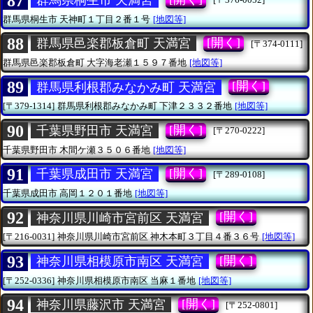
87
群馬県桐生市 天満宮
群馬県桐生市
天神町１丁目２番１号
[地図等]
88
[開く]
群馬県邑楽郡板倉町 天満宮
[〒374-0111]
群馬県邑楽郡板倉町
大字海老瀬１５９７番地
[地図等]
89
[開く]
群馬県利根郡みなかみ町 天満宮
[〒379-1314]
群馬県利根郡みなかみ町
下津２３３２番地
[地図等]
90
[開く]
千葉県野田市 天満宮
[〒270-0222]
千葉県野田市
木間ケ瀬３５０６番地
[地図等]
91
[開く]
千葉県成田市 天満宮
[〒289-0108]
千葉県成田市
高岡１２０１番地
[地図等]
92
[開く]
神奈川県川崎市宮前区 天満宮
[〒216-0031]
神奈川県川崎市宮前区
神木本町３丁目４番３６号
[地図等]
93
[開く]
神奈川県相模原市南区 天満宮
[〒252-0336]
神奈川県相模原市南区
当麻１番地
[地図等]
94
[開く]
神奈川県藤沢市 天満宮
[〒252-0801]