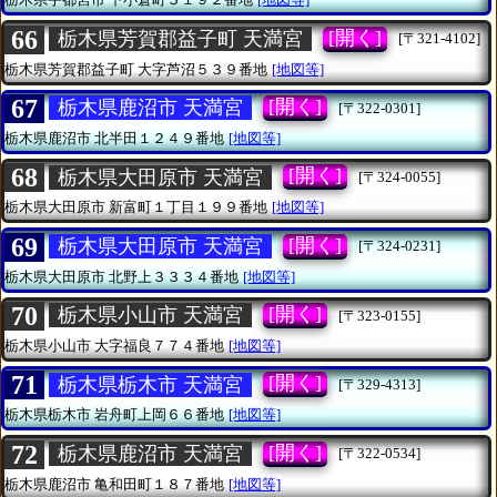
66
[開く]
栃木県芳賀郡益子町 天満宮
[〒321-4102]
栃木県芳賀郡益子町
大字芦沼５３９番地
[地図等]
67
[開く]
栃木県鹿沼市 天満宮
[〒322-0301]
栃木県鹿沼市
北半田１２４９番地
[地図等]
68
[開く]
栃木県大田原市 天満宮
[〒324-0055]
栃木県大田原市
新富町１丁目１９９番地
[地図等]
69
[開く]
栃木県大田原市 天満宮
[〒324-0231]
栃木県大田原市
北野上３３３４番地
[地図等]
70
[開く]
栃木県小山市 天満宮
[〒323-0155]
栃木県小山市
大字福良７７４番地
[地図等]
71
[開く]
栃木県栃木市 天満宮
[〒329-4313]
栃木県栃木市
岩舟町上岡６６番地
[地図等]
72
[開く]
栃木県鹿沼市 天満宮
[〒322-0534]
栃木県鹿沼市
亀和田町１８７番地
[地図等]