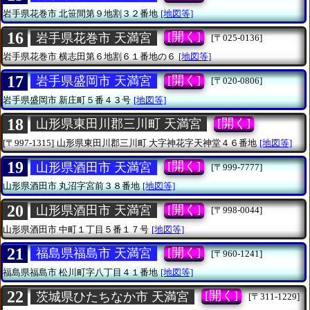
岩手県花巻市
北笹間第９地割３２番地
[地図等]
16
[開く]
岩手県花巻市 天満宮
[〒025-0136]
岩手県花巻市
横志田第６地割６１番地の６
[地図等]
17
[開く]
岩手県盛岡市 天満宮
[〒020-0806]
岩手県盛岡市
新庄町５番４３号
[地図等]
18
[開く]
山形県東田川郡三川町 天満宮
[〒997-1315]
山形県東田川郡三川町
大字神花字天神堂４６番地
[地図等]
19
[開く]
山形県酒田市 天満宮
[〒999-7777]
山形県酒田市
丸沼字宮前３８番地
[地図等]
20
[開く]
山形県酒田市 天満宮
[〒998-0044]
山形県酒田市
中町１丁目５番１７号
[地図等]
21
[開く]
福島県福島市 天満宮
[〒960-1241]
福島県福島市
松川町字八丁目４１番地
[地図等]
22
[開く]
茨城県ひたちなか市 天満宮
[〒311-1229]