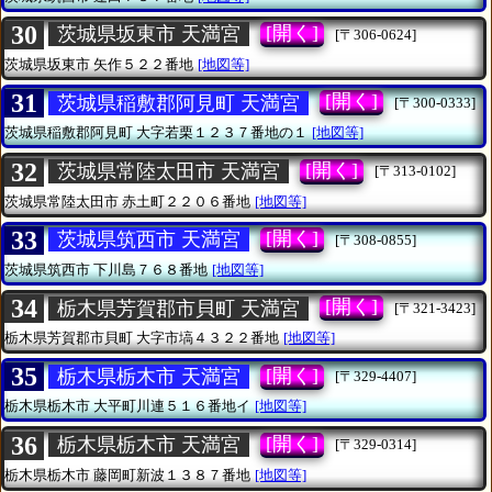
30
[開く]
茨城県坂東市 天満宮
[〒306-0624]
茨城県坂東市
矢作５２２番地
[地図等]
31
[開く]
茨城県稲敷郡阿見町 天満宮
[〒300-0333]
茨城県稲敷郡阿見町
大字若栗１２３７番地の１
[地図等]
32
[開く]
茨城県常陸太田市 天満宮
[〒313-0102]
茨城県常陸太田市
赤土町２２０６番地
[地図等]
33
[開く]
茨城県筑西市 天満宮
[〒308-0855]
茨城県筑西市
下川島７６８番地
[地図等]
34
[開く]
栃木県芳賀郡市貝町 天満宮
[〒321-3423]
栃木県芳賀郡市貝町
大字市塙４３２２番地
[地図等]
35
[開く]
栃木県栃木市 天満宮
[〒329-4407]
栃木県栃木市
大平町川連５１６番地イ
[地図等]
36
[開く]
栃木県栃木市 天満宮
[〒329-0314]
栃木県栃木市
藤岡町新波１３８７番地
[地図等]