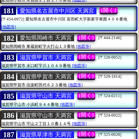
181
[開く]
愛知県名古屋市中川区 天満宮
[〒454-0972]
愛知県名古屋市中川区
富田町大字新家字東囲４０６番地
[地図等]
182
[開く]
愛知県岡崎市 天満宮
[〒444-2146]
愛知県岡崎市
東蔵前町字火打山１３番地
[地図等]
183
[開く]
滋賀県甲賀市 天満宮
[〒528-0052]
滋賀県甲賀市
水口町宇川１０４９番地
[地図等]
184
[開く]
滋賀県甲賀市 天満宮
[〒529-1814]
滋賀県甲賀市
信楽町田代６２３番地
[地図等]
185
[開く]
滋賀県守山市 天満宮
[〒524-0211]
滋賀県守山市
小浜町９４４番地
[地図等]
186
[開く]
滋賀県守山市 天満宮
[〒524-0022]
滋賀県守山市
守山２丁目１０番１４号
[地図等]
187
[開く]
滋賀県草津市 天満宮
[〒525-0028]