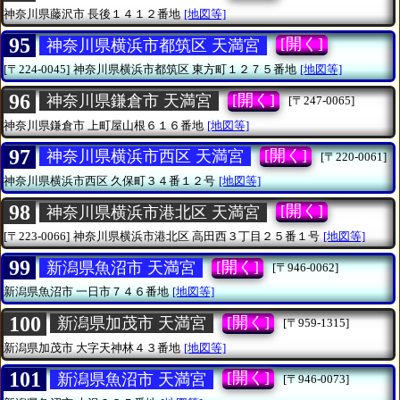
神奈川県藤沢市
長後１４１２番地
[地図等]
95
[開く]
神奈川県横浜市都筑区 天満宮
[〒224-0045]
神奈川県横浜市都筑区
東方町１２７５番地
[地図等]
96
[開く]
神奈川県鎌倉市 天満宮
[〒247-0065]
神奈川県鎌倉市
上町屋山根６１６番地
[地図等]
97
[開く]
神奈川県横浜市西区 天満宮
[〒220-0061]
神奈川県横浜市西区
久保町３４番１２号
[地図等]
98
[開く]
神奈川県横浜市港北区 天満宮
[〒223-0066]
神奈川県横浜市港北区
高田西３丁目２５番１号
[地図等]
99
[開く]
新潟県魚沼市 天満宮
[〒946-0062]
新潟県魚沼市
一日市７４６番地
[地図等]
100
[開く]
新潟県加茂市 天満宮
[〒959-1315]
新潟県加茂市
大字天神林４３番地
[地図等]
101
[開く]
新潟県魚沼市 天満宮
[〒946-0073]