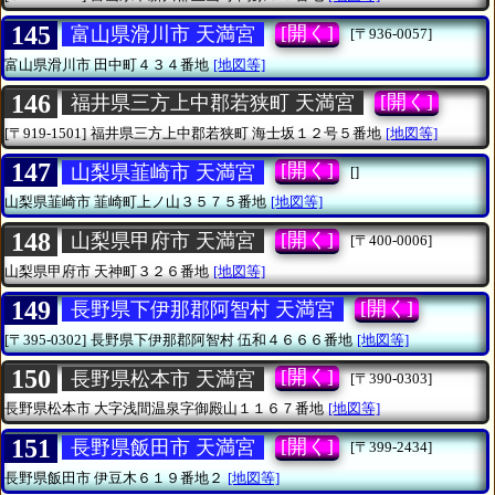
145
[開く]
富山県滑川市 天満宮
[〒936-0057]
富山県滑川市
田中町４３４番地
[地図等]
146
[開く]
福井県三方上中郡若狭町 天満宮
[〒919-1501]
福井県三方上中郡若狭町
海士坂１２号５番地
[地図等]
147
[開く]
山梨県韮崎市 天満宮
[]
山梨県韮崎市
韮崎町上ノ山３５７５番地
[地図等]
148
[開く]
山梨県甲府市 天満宮
[〒400-0006]
山梨県甲府市
天神町３２６番地
[地図等]
149
[開く]
長野県下伊那郡阿智村 天満宮
[〒395-0302]
長野県下伊那郡阿智村
伍和４６６６番地
[地図等]
150
[開く]
長野県松本市 天満宮
[〒390-0303]
長野県松本市
大字浅間温泉字御殿山１１６７番地
[地図等]
151
[開く]
長野県飯田市 天満宮
[〒399-2434]
長野県飯田市
伊豆木６１９番地２
[地図等]