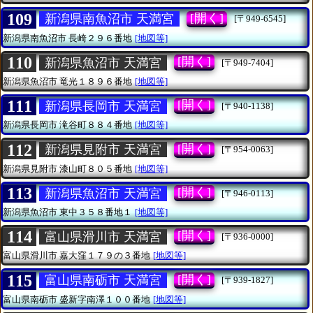
109
[開く]
新潟県南魚沼市 天満宮
[〒949-6545]
新潟県南魚沼市
長崎２９６番地
[地図等]
110
[開く]
新潟県魚沼市 天満宮
[〒949-7404]
新潟県魚沼市
竜光１８９６番地
[地図等]
111
[開く]
新潟県長岡市 天満宮
[〒940-1138]
新潟県長岡市
滝谷町８８４番地
[地図等]
112
[開く]
新潟県見附市 天満宮
[〒954-0063]
新潟県見附市
漆山町８０５番地
[地図等]
113
[開く]
新潟県魚沼市 天満宮
[〒946-0113]
新潟県魚沼市
東中３５８番地１
[地図等]
114
[開く]
富山県滑川市 天満宮
[〒936-0000]
富山県滑川市
嘉大窪１７９の３番地
[地図等]
115
[開く]
富山県南砺市 天満宮
[〒939-1827]
富山県南砺市
盛新字南澤１００番地
[地図等]