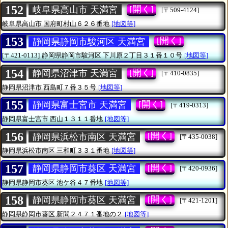
152
[開く]
岐阜県高山市 天満宮
[〒509-4124]
岐阜県高山市
国府町村山６２６番地
[地図等]
153
[開く]
静岡県静岡市駿河区 天満宮
[〒421-0113]
静岡県静岡市駿河区
下川原２丁目３１番１０号
[地図等]
154
[開く]
静岡県沼津市 天満宮
[〒410-0835]
静岡県沼津市
西島町７番３５号
[地図等]
155
[開く]
静岡県富士宮市 天満宮
[〒419-0313]
静岡県富士宮市
西山１３１１番地
[地図等]
156
[開く]
静岡県浜松市南区 天満宮
[〒435-0038]
静岡県浜松市南区
三和町３３１番地
[地図等]
157
[開く]
静岡県静岡市葵区 天満宮
[〒420-0936]
静岡県静岡市葵区
池ケ谷４７番地
[地図等]
158
[開く]
静岡県静岡市葵区 天満宮
[〒421-1201]
静岡県静岡市葵区
新間２４７１番地の２
[地図等]