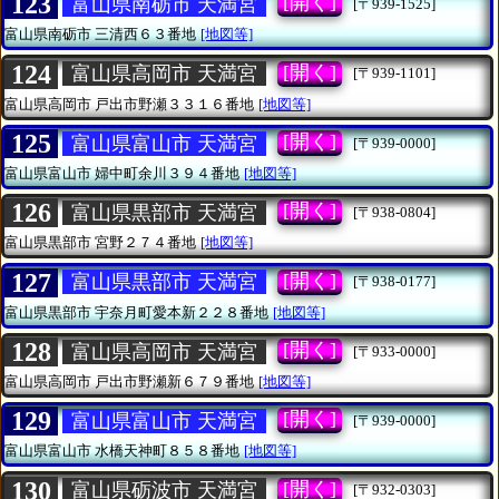
123
[開く]
富山県南砺市 天満宮
[〒939-1525]
富山県南砺市
三清西６３番地
[地図等]
124
[開く]
富山県高岡市 天満宮
[〒939-1101]
富山県高岡市
戸出市野瀬３３１６番地
[地図等]
125
[開く]
富山県富山市 天満宮
[〒939-0000]
富山県富山市
婦中町余川３９４番地
[地図等]
126
[開く]
富山県黒部市 天満宮
[〒938-0804]
富山県黒部市
宮野２７４番地
[地図等]
127
[開く]
富山県黒部市 天満宮
[〒938-0177]
富山県黒部市
宇奈月町愛本新２２８番地
[地図等]
128
[開く]
富山県高岡市 天満宮
[〒933-0000]
富山県高岡市
戸出市野瀬新６７９番地
[地図等]
129
[開く]
富山県富山市 天満宮
[〒939-0000]
富山県富山市
水橋天神町８５８番地
[地図等]
130
[開く]
富山県砺波市 天満宮
[〒932-0303]