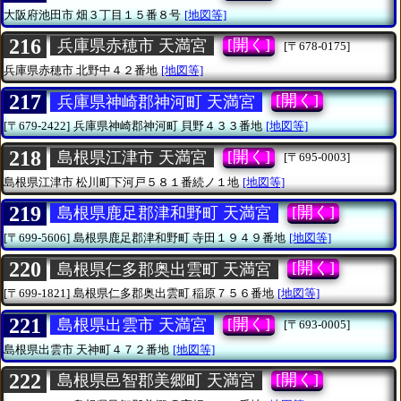
大阪府池田市
畑３丁目１５番８号
[地図等]
216
[開く]
兵庫県赤穂市 天満宮
[〒678-0175]
兵庫県赤穂市
北野中４２番地
[地図等]
217
[開く]
兵庫県神崎郡神河町 天満宮
[〒679-2422]
兵庫県神崎郡神河町
貝野４３３番地
[地図等]
218
[開く]
島根県江津市 天満宮
[〒695-0003]
島根県江津市
松川町下河戸５８１番続ノ１地
[地図等]
219
[開く]
島根県鹿足郡津和野町 天満宮
[〒699-5606]
島根県鹿足郡津和野町
寺田１９４９番地
[地図等]
220
[開く]
島根県仁多郡奥出雲町 天満宮
[〒699-1821]
島根県仁多郡奥出雲町
稲原７５６番地
[地図等]
221
[開く]
島根県出雲市 天満宮
[〒693-0005]
島根県出雲市
天神町４７２番地
[地図等]
222
[開く]
島根県邑智郡美郷町 天満宮