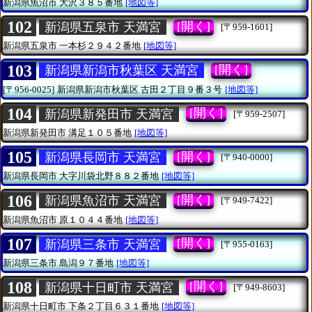
新潟県魚沼市
大沢３８５番地
[地図等]
102
[開く]
新潟県五泉市 天満宮
[〒959-1601]
新潟県五泉市
一本杉２９４２番地
[地図等]
103
[開く]
新潟県新潟市秋葉区 天満宮
[〒956-0025]
新潟県新潟市秋葉区
古田２丁目９番３号
[地図等]
104
[開く]
新潟県新発田市 天満宮
[〒959-2507]
新潟県新発田市
溝足１０５番地
[地図等]
105
[開く]
新潟県長岡市 天満宮
[〒940-0000]
新潟県長岡市
大字川袋北野８８２番地
[地図等]
106
[開く]
新潟県魚沼市 天満宮
[〒949-7422]
新潟県魚沼市
原１０４４番地
[地図等]
107
[開く]
新潟県三条市 天満宮
[〒955-0163]
新潟県三条市
島潟９７番地
[地図等]
108
[開く]
新潟県十日町市 天満宮
[〒949-8603]
新潟県十日町市
下条２丁目６３１番地
[地図等]