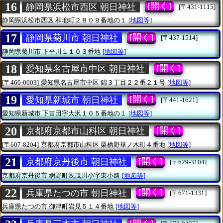
16
[開く]
静岡県浜松市西区 朝日神社
[〒431-1115]
静岡県浜松市西区
和地町２８０９番地の１
[地図等]
17
[開く]
静岡県菊川市 朝日神社
[〒437-1514]
静岡県菊川市
下平川１１０３番地
[地図等]
18
[開く]
愛知県名古屋市中区 朝日神社
[〒460-0003]
愛知県名古屋市中区
錦３丁目２２番２１号
[地図等]
19
[開く]
愛知県新城市 朝日神社
[〒441-1621]
愛知県新城市
下吉田字大沢１０５番地の１
[地図等]
20
[開く]
京都府京都市山科区 朝日神社
[〒607-8204]
京都府京都市山科区
栗栖野華ノ木町４番地
[地図等]
21
[開く]
京都府京丹後市 朝日神社
[〒629-3104]
京都府京丹後市
網野町浅茂川小字東小路
[地図等]
22
[開く]
兵庫県たつの市 朝日神社
[〒671-1331]
兵庫県たつの市
御津町岩見５１４番地
[地図等]