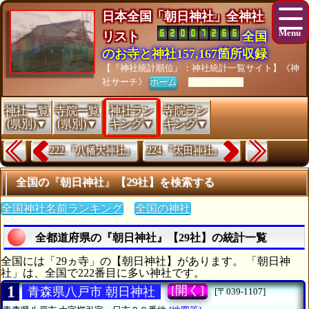
日本全国「朝日神社」全神社
リスト
全国
のお寺と神社157,167箇所収録
【『神社統計順位』：神社統計一覧サイト】《神
社サーチ》
ホーム
[As of 26/07/28]
神社一覧
寺院一覧
神社ラン
寺院ラン
(県別)▼
(県別)▼
キング▼
キング▼
222.『八幡大神社』
224.『太田神社』
全国の『朝日神社』【29社】を検索する
全国神社名前ランキング
全国の神社
全都道府県の『朝日神社』【29社】の統計一覧
全国には「29ヵ寺」の【朝日神社】があります。 「朝日神
社」は、全国で222番目に多い神社です。
1
[開く]
青森県八戸市 朝日神社
[〒039-1107]