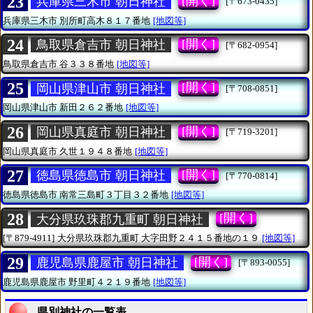
23
[開く]
兵庫県三木市 朝日神社
[〒673-0435]
兵庫県三木市
別所町高木８１７番地
[地図等]
24
[開く]
鳥取県倉吉市 朝日神社
[〒682-0954]
鳥取県倉吉市
谷３３８番地
[地図等]
25
[開く]
岡山県津山市 朝日神社
[〒708-0851]
岡山県津山市
新田２６２番地
[地図等]
26
[開く]
岡山県真庭市 朝日神社
[〒719-3201]
岡山県真庭市
久世１９４８番地
[地図等]
27
[開く]
徳島県徳島市 朝日神社
[〒770-0814]
徳島県徳島市
南常三島町３丁目３２番地
[地図等]
28
[開く]
大分県玖珠郡九重町 朝日神社
[〒879-4911]
大分県玖珠郡九重町
大字田野２４１５番地の１９
[地図等]
29
[開く]
鹿児島県鹿屋市 朝日神社
[〒893-0055]
鹿児島県鹿屋市
野里町４２１９番地
[地図等]
県別神社の一覧表