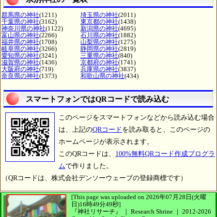
群馬県の神社
(1211)
埼玉県の神社
(2011)
千葉県の神社
(3162)
東京都の神社
(1438)
神奈川県の神社
(1122)
新潟県の神社
(4695)
富山県の神社
(2266)
石川県の神社
(1882)
福井県の神社
(1708)
山梨県の神社
(1275)
岐阜県の神社
(3266)
静岡県の神社
(2819)
愛知県の神社
(3241)
三重県の神社
(840)
滋賀県の神社
(1436)
京都府の神社
(1741)
大阪府の神社
(719)
兵庫県の神社
(3837)
奈良県の神社
(1373)
和歌山県の神社
(434)
スマートフォンではQRコードで読み込む
このページをスマートフォンなどから読み込む場合
は、上記の
QRコード
を読み取ると、このページの
ホームページが表示されます。
このQRコードは、
100%無料QRコード作成プログラ
ム
で作りました。
（QRコードは、株式会社デンソーウェーブの登録商標です）
[This page was uploaded on 2026年07月28日(火曜
日)16時49分49秒]
『神社リサーチ』 ｜ Research Shrine
｜
2012-2026