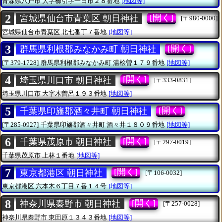
青森県八戸市
大字櫛引字一日市２８番地
[地図等]
2
[開く]
宮城県仙台市青葉区 朝日神社
[〒980-0000]
宮城県仙台市青葉区
北七番丁７番地
[地図等]
3
[開く]
群馬県利根郡みなかみ町 朝日神社
[〒379-1728]
群馬県利根郡みなかみ町
湯桧曽１７９番地
[地図等]
4
[開く]
埼玉県川口市 朝日神社
[〒333-0831]
埼玉県川口市
大字木曽呂１９３番地
[地図等]
5
[開く]
千葉県印旛郡酒々井町 朝日神社
[〒285-0927]
千葉県印旛郡酒々井町
酒々井１８０９番地
[地図等]
6
[開く]
千葉県茂原市 朝日神社
[〒297-0019]
千葉県茂原市
上林１番地
[地図等]
7
[開く]
東京都港区 朝日神社
[〒106-0032]
東京都港区
六本木６丁目７番１４号
[地図等]
8
[開く]
神奈川県秦野市 朝日神社
[〒257-0028]
神奈川県秦野市
東田原１３４３番地
[地図等]