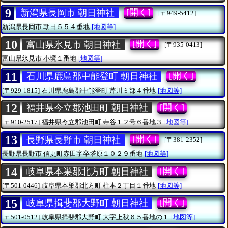
9
[開く]
新潟県長岡市 朝日神社
[〒949-5412]
新潟県長岡市
朝日５５４番地
[地図等]
10
[開く]
富山県氷見市 朝日神社
[〒935-0413]
富山県氷見市
小境１番地
[地図等]
11
[開く]
石川県鹿島郡中能登町 朝日神社
[〒929-1815]
石川県鹿島郡中能登町
芹川ミ部４番地
[地図等]
12
[開く]
福井県今立郡池田町 朝日神社
[〒910-2517]
福井県今立郡池田町
寺谷１２号６番地３
[地図等]
13
[開く]
長野県長野市 朝日神社
[〒381-2352]
長野県長野市
信更町赤田字卒塔原１０２９番地
[地図等]
14
[開く]
岐阜県本巣郡北方町 朝日神社
[〒501-0446]
岐阜県本巣郡北方町
柱本２丁目１番地
[地図等]
15
[開く]
岐阜県揖斐郡大野町 朝日神社
[〒501-0512]
岐阜県揖斐郡大野町
大字上秋６５番地の１
[地図等]