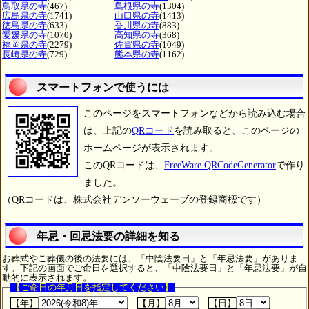
鳥取県の寺
(467)
島根県の寺
(1304)
広島県の寺
(1741)
山口県の寺
(1413)
徳島県の寺
(633)
香川県の寺
(883)
愛媛県の寺
(1070)
高知県の寺
(368)
福岡県の寺
(2279)
佐賀県の寺
(1049)
長崎県の寺
(729)
熊本県の寺
(1162)
スマートフォンで使うには
このページをスマートフォンなどから読み込む場合
は、上記の
QRコード
を読み取ると、このページの
ホームページが表示されます。
このQRコードは、
FreeWare QRCodeGenerator
で作り
ました。
（QRコードは、株式会社デンソーウェーブの登録商標です）
年忌・回忌法要の詳細を知る
お葬式やご葬儀の後の法要には、「中陰法要日」と「年忌法要」がありま
す。下記の画面でご命日を選択すると、「中陰法要日」と「年忌法要」が自
動的に表示されます。
【ご命日の年月日を指定してください】
【年】
【月】
【日】