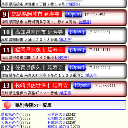
兵庫県高砂市
伊保東１丁目７番１９号
[地図等]
9
[Open]
徳島県阿波市 延寿寺
[〒771-1402]
徳島県阿波市
吉野町西条字岡ノ川原８４番地
[地図等]
10
[Open]
高知県南国市 延寿寺
[〒783-0005]
高知県南国市
大埇乙２０４３番地
[地図等]
11
[Open]
福岡県宗像市 延寿寺
[〒811-4161]
福岡県宗像市
朝町２３４２番地
[地図等]
12
[Open]
佐賀県多久市 延寿寺
[〒846-0024]
佐賀県多久市
南多久町大字下多久１３３６番地１
[地図等]
13
[Open]
長崎県佐世保市 延寿寺
[〒857-0811]
長崎県佐世保市
高梨町２２５番地
[地図等]
県別寺院の一覧表
愛知県の寺
(4668)
三重県の寺
(2342)
滋賀県の寺
(3095)
京都府の寺
(3031)
大阪府の寺
(3372)
兵庫県の寺
(3259)
奈良県の寺
(1799)
和歌山県の寺
(1573)