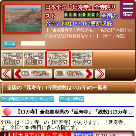
日本全国「延寿寺」全寺院リ
スト
全国の
お寺と神社157,167箇所収録
【『全都道府県の寺院探検』：名前別日本国中の
仏教寺院統計情報発信サイト】《サーチ寺院》
ホーム
[As of 26/07/28]
寺院一覧
神社一覧
寺院ラン
神社ラン
(県別)▼
(県別)▼
キング▼
キング▼
956.『華蔵寺』
958.『德善寺』
全国の『延寿寺』(寺院総数は13カ寺)の一覧表
全国寺院名前ランキング
全国の寺院
【13カ寺】全都道府県の『延寿寺』「総数は13カ寺」
全国には「13ヵ寺」の【延寿寺】があります。 「延寿寺」
は、全国で888番目に多い寺院です。
1
[Open]
栃木県宇都宮市 延寿寺
[〒321-0401]