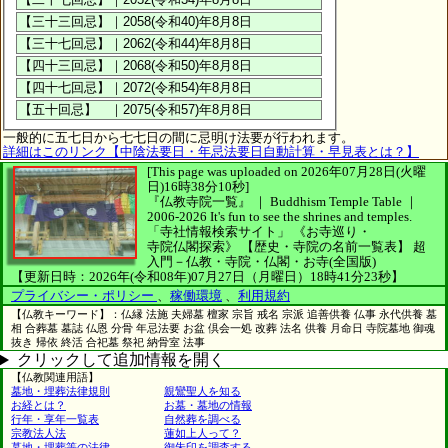
一般的に五七日から七七日の間に忌明け法要が行われます。
詳細はこのリンク【中陰法要日・年忌法要日自動計算・早見表とは？】
[This page was uploaded on 2026年07月28日(火曜
日)16時38分10秒]
『仏教寺院一覧』 ｜ Buddhism Temple Table
｜
2006-2026
It's fun to see
the shrines and temples.
「寺社情報検索サイト」
《お寺巡り・
寺院仏閣探索》
【歴史・寺院の名前一覧表】
超
入門－仏教・寺院・仏閣・お寺(全国版)
【更新日時：2026年(令和08年)07月27日（月曜日）18時41分23秒】
プライバシー・ポリシー
、
稼働環境
、
利用規約
【仏教キーワード】：仏縁 法施 夫婦墓 檀家 宗旨 戒名 宗派 追善供養 仏事 永代供養 墓
相 合葬墓 墓誌 仏恩 分骨 年忌法要 お盆 倶会一処 改葬 法名 供養 月命日 寺院墓地 御魂
抜き 帰依 終活 合祀墓 祭祀 納骨室 法事
クリックして追加情報を開く
【仏教関連用語】
墓地・埋葬法律規則
親鸞聖人を知る
お経とは？
お墓・墓地の情報
行年・享年一覧表
自然葬を調べる
宗教法人法
蓮如上人って？
墓地・埋葬等の法律
御朱印を調査する