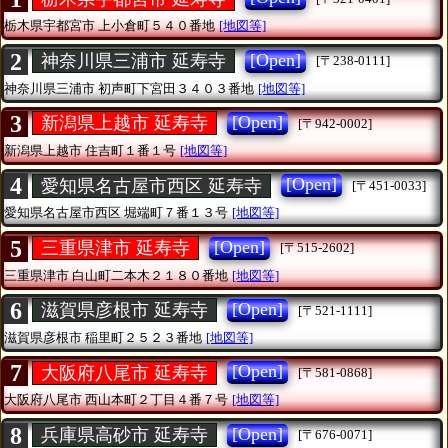
栃木県宇都宮市
上小倉町５４０番地
[地図等]
2
[Open]
神奈川県三浦市 延寿寺
[〒238-0111]
神奈川県三浦市
初声町下宮田３４０３番地
[地図等]
3
[Open]
新潟県上越市 延寿寺
[〒942-0002]
新潟県上越市
住吉町１番１号
[地図等]
4
[Open]
愛知県名古屋市西区 延寿寺
[〒451-0033]
愛知県名古屋市西区
堀端町７番１３号
[地図等]
5
[Open]
三重県津市 延寿寺
[〒515-2602]
三重県津市
白山町二本木２１８０番地
[地図等]
6
[Open]
滋賀県彦根市 延寿寺
[〒521-1111]
滋賀県彦根市
稲里町２５２３番地
[地図等]
7
[Open]
大阪府八尾市 延寿寺
[〒581-0868]
大阪府八尾市
西山本町２丁目４番７号
[地図等]
8
[Open]
兵庫県高砂市 延寿寺
[〒676-0071]