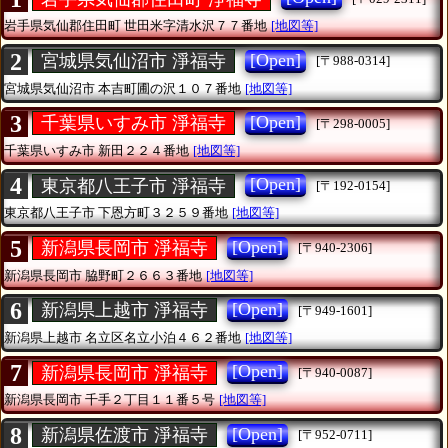
岩手県気仙郡住田町
世田米字清水沢７７番地
[地図等]
2
[Open]
宮城県気仙沼市 淨福寺
[〒988-0314]
宮城県気仙沼市
本吉町圃の沢１０７番地
[地図等]
3
[Open]
千葉県いすみ市 淨福寺
[〒298-0005]
千葉県いすみ市
新田２２４番地
[地図等]
4
[Open]
東京都八王子市 淨福寺
[〒192-0154]
東京都八王子市
下恩方町３２５９番地
[地図等]
5
[Open]
新潟県長岡市 淨福寺
[〒940-2306]
新潟県長岡市
脇野町２６６３番地
[地図等]
6
[Open]
新潟県上越市 淨福寺
[〒949-1601]
新潟県上越市
名立区名立小泊４６２番地
[地図等]
7
[Open]
新潟県長岡市 淨福寺
[〒940-0087]
新潟県長岡市
千手２丁目１１番５号
[地図等]
8
[Open]
新潟県佐渡市 淨福寺
[〒952-0711]