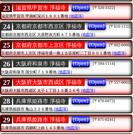
23
[Open]
滋賀県甲賀市 淨福寺
[〒520-3322]
滋賀県甲賀市
甲南町深川１６３１番地
[地図等]
24
[Open]
京都府京都市西京区 淨福寺
[〒610-1132]
京都府京都市西京区
大原野灰方町４７５番地
[地図等]
25
[Open]
京都府京都市上京区 淨福寺
[〒602-0000]
京都府京都市上京区
淨福寺通一條上る笹屋町二丁目６０１番地
[地図等]
26
[Open]
大阪府和泉市 淨福寺
[〒594-1114]
大阪府和泉市
国分町７１９番地
[地図等]
27
[Open]
大阪府大阪市西成区 淨福寺
[〒557-0002]
大阪府大阪市西成区
太子１丁目１５番２６号
[地図等]
28
[Open]
兵庫県姫路市 淨福寺
[〒670-0973]
兵庫県姫路市
亀山３２６番地
[地図等]
29
[Open]
兵庫県姫路市 淨福寺
[〒671-0241]
兵庫県姫路市
四郷町上鈴１４５番地
[地図等]