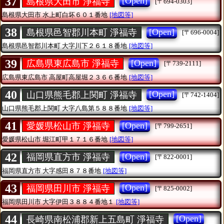
37
[Open]
島根県大田市 淨福寺
[〒694-0303]
島根県大田市
水上町白坏６０１番地
[地図等]
38
[Open]
島根県邑智郡川本町 淨福寺
[〒696-0004]
島根県邑智郡川本町
大字川下２６１８番地
[地図等]
39
[Open]
広島県東広島市 淨福寺
[〒739-2111]
広島県東広島市
高屋町高屋堀２３６６番地
[地図等]
40
[Open]
山口県熊毛郡上関町 淨福寺
[〒742-1404]
山口県熊毛郡上関町
大字八島第５８８番地
[地図等]
41
[Open]
愛媛県松山市 淨福寺
[〒799-2651]
愛媛県松山市
堀江町甲１７１６番地
[地図等]
42
[Open]
福岡県直方市 淨福寺
[〒822-0001]
福岡県直方市
大字感田８７８番地
[地図等]
43
[Open]
福岡県田川市 淨福寺
[〒825-0002]
福岡県田川市
大字伊田３８８４番地１
[地図等]
44
[Open]
長崎県南松浦郡新上五島町 淨福寺