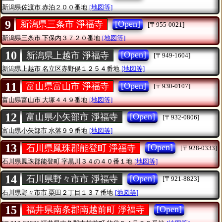
新潟県佐渡市
赤泊２００番地
[地図等]
9
[Open]
新潟県三条市 淨福寺
[〒955-0021]
新潟県三条市
下保内３７２０番地
[地図等]
10
[Open]
新潟県上越市 淨福寺
[〒949-1604]
新潟県上越市
名立区赤野俣１２５４番地
[地図等]
11
[Open]
富山県富山市 淨福寺
[〒930-0107]
富山県富山市
大塚４４９番地
[地図等]
12
[Open]
富山県小矢部市 淨福寺
[〒932-0806]
富山県小矢部市
水落９９番地
[地図等]
13
[Open]
石川県鳳珠郡能登町 淨福寺
[〒928-0333]
石川県鳳珠郡能登町
字黒川３４の４０番１地
[地図等]
14
[Open]
石川県野々市市 淨福寺
[〒921-8823]
石川県野々市市
粟田２丁目１３７番地
[地図等]
15
[Open]
福井県南条郡南越前町 淨福寺