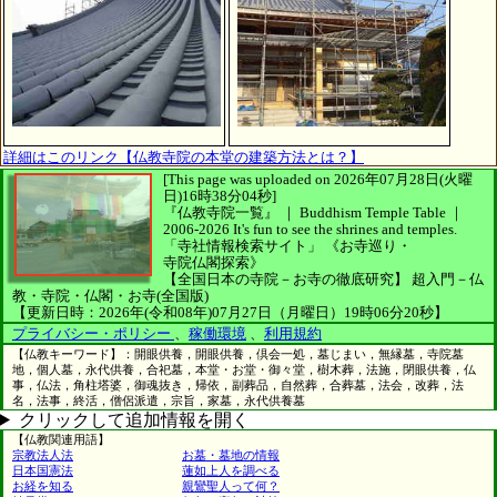
詳細はこのリンク【仏教寺院の本堂の建築方法とは？】
[This page was uploaded on 2026年07月28日(火曜
日)16時38分04秒]
『仏教寺院一覧』 ｜ Buddhism Temple Table
｜
2006-2026
It's fun to see
the shrines and temples.
「寺社情報検索サイト」
《お寺巡り・
寺院仏閣探索》
【全国日本の寺院－お寺の徹底研究】
超入門－仏
教・寺院・仏閣・お寺(全国版)
【更新日時：2026年(令和08年)07月27日（月曜日）19時06分20秒】
プライバシー・ポリシー
、
稼働環境
、
利用規約
【仏教キーワード】：開眼供養，開眼供養，倶会一処，墓じまい，無縁墓，寺院墓
地，個人墓，永代供養，合祀墓，本堂・お堂・御々堂，樹木葬，法施，閉眼供養，仏
事，仏法，角柱塔婆，御魂抜き，帰依，副葬品，自然葬，合葬墓，法会，改葬，法
名，法事，終活，僧侶派遣，宗旨，家墓，永代供養墓
クリックして追加情報を開く
【仏教関連用語】
宗教法人法
お墓・墓地の情報
日本国憲法
蓮如上人を調べる
お経を知る
親鸞聖人って何？