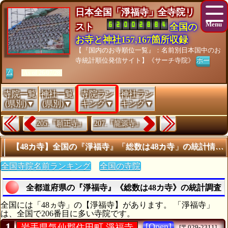
日本全国「淨福寺」全寺院リ
スト
全国の
お寺と神社157,167箇所収録
【『国内のお寺順位一覧』：名前別日本国中のお
寺統計順位発信サイト】《サーチ寺院》
ホー
ム
[As of 26/07/28]
寺院一覧
神社一覧
寺院ラン
神社ラン
(県別)▼
(県別)▼
キング▼
キング▼
205.『願正寺』
207.『龍源寺』
【48カ寺】全国の『淨福寺』「総数は48カ寺」の統計情報
全国寺院名前ランキング
全国の寺院
全都道府県の『淨福寺』《総数は48カ寺》の統計調査
全国には「48ヵ寺」の【淨福寺】があります。 「淨福寺」
は、全国で206番目に多い寺院です。
1
[Open]
岩手県気仙郡住田町 淨福寺
[〒029-2311]