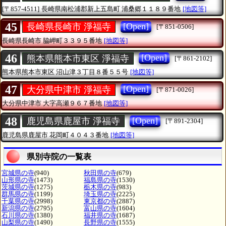
[〒857-4511]
長崎県南松浦郡新上五島町
浦桑郷１１８９番地
[地図等]
45
[Open]
長崎県長崎市 淨福寺
[〒851-0506]
長崎県長崎市
脇岬町３３９５番地
[地図等]
46
[Open]
熊本県熊本市東区 淨福寺
[〒861-2102]
熊本県熊本市東区
沼山津３丁目８番５５号
[地図等]
47
[Open]
大分県中津市 淨福寺
[〒871-0026]
大分県中津市
大字高瀬９６７番地
[地図等]
48
[Open]
鹿児島県鹿屋市 淨福寺
[〒891-2304]
鹿児島県鹿屋市
花岡町４０４３番地
[地図等]
県別寺院の一覧表
宮城県の寺
(940)
秋田県の寺
(679)
山形県の寺
(1473)
福島県の寺
(1530)
茨城県の寺
(1275)
栃木県の寺
(983)
群馬県の寺
(1199)
埼玉県の寺
(2225)
千葉県の寺
(2998)
東京都の寺
(2887)
新潟県の寺
(2795)
富山県の寺
(1604)
石川県の寺
(1380)
福井県の寺
(1687)
山梨県の寺
(1490)
長野県の寺
(1555)