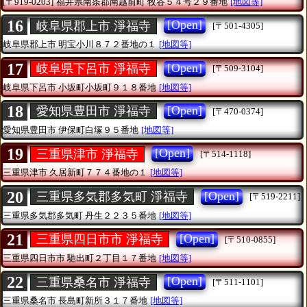
[〒919-0203]
福井県南条郡南越前町
牧谷５４号２９番地
[地図等]
16
[Open]
岐阜県郡上市 淨福寺
[〒501-4305]
岐阜県郡上市
明宝小川８７２番地の１
[地図等]
17
[Open]
岐阜県下呂市 淨福寺
[〒509-3104]
岐阜県下呂市
小坂町小坂町９１８番地
[地図等]
18
[Open]
愛知県豊田市 淨福寺
[〒470-0374]
愛知県豊田市
伊保町白塚９５番地
[地図等]
19
[Open]
三重県津市 淨福寺
[〒514-1118]
三重県津市
久居新町７７４番地の１
[地図等]
20
[Open]
三重県多気郡多気町 淨福寺
[〒519-2211]
三重県多気郡多気町
丹生２２３５番地
[地図等]
21
[Open]
三重県四日市市 淨福寺
[〒510-0855]
三重県四日市市
馳出町２丁目１７番地
[地図等]
22
[Open]
三重県桑名市 淨福寺
[〒511-1101]
三重県桑名市
長島町新所３１７番地
[地図等]