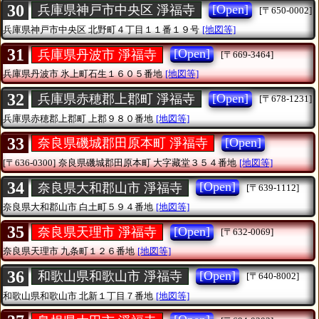
30
[Open]
兵庫県神戸市中央区 淨福寺
[〒650-0002]
兵庫県神戸市中央区
北野町４丁目１１番１９号
[地図等]
31
[Open]
兵庫県丹波市 淨福寺
[〒669-3464]
兵庫県丹波市
氷上町石生１６０５番地
[地図等]
32
[Open]
兵庫県赤穂郡上郡町 淨福寺
[〒678-1231]
兵庫県赤穂郡上郡町
上郡９８０番地
[地図等]
33
[Open]
奈良県磯城郡田原本町 淨福寺
[〒636-0300]
奈良県磯城郡田原本町
大字藏堂３５４番地
[地図等]
34
[Open]
奈良県大和郡山市 淨福寺
[〒639-1112]
奈良県大和郡山市
白土町５９４番地
[地図等]
35
[Open]
奈良県天理市 淨福寺
[〒632-0069]
奈良県天理市
九条町１２６番地
[地図等]
36
[Open]
和歌山県和歌山市 淨福寺
[〒640-8002]
和歌山県和歌山市
北新１丁目７番地
[地図等]