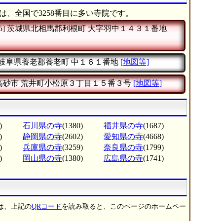
は、全国で3258番目に多い寺院です。
5]
茨城県北相馬郡利根町
大字羽中１４３１番地
岐阜県養老郡養老町
中１６１番地
[地図等]
高砂市
荒井町小松原３丁目１５番３号
[地図等]
)
石川県の寺
(1380)
福井県の寺
(1687)
)
静岡県の寺
(2602)
愛知県の寺
(4668)
)
兵庫県の寺
(3259)
奈良県の寺
(1799)
)
岡山県の寺
(1380)
広島県の寺
(1741)
は、上記の
QRコード
を読み取ると、このページのホームペー