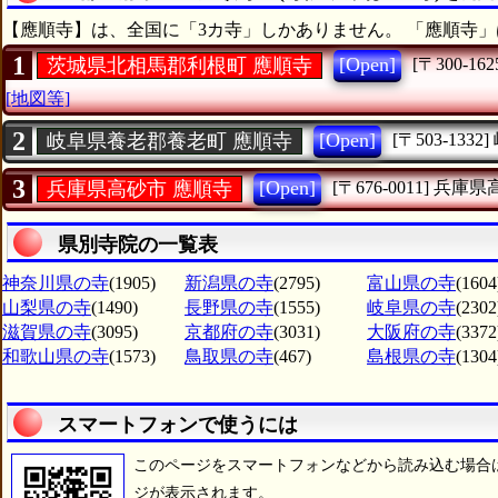
【應順寺】は、全国に「3カ寺」しかありません。 「應順寺」
1
[Open]
茨城県北相馬郡利根町 應順寺
[〒300-162
[地図等]
2
[Open]
岐阜県養老郡養老町 應順寺
[〒503-1332]
3
[Open]
兵庫県高砂市 應順寺
[〒676-0011]
兵庫県
県別寺院の一覧表
神奈川県の寺
(1905)
新潟県の寺
(2795)
富山県の寺
(1604
山梨県の寺
(1490)
長野県の寺
(1555)
岐阜県の寺
(2302
滋賀県の寺
(3095)
京都府の寺
(3031)
大阪府の寺
(3372
和歌山県の寺
(1573)
鳥取県の寺
(467)
島根県の寺
(1304
スマートフォンで使うには
このページをスマートフォンなどから読み込む場合
ジが表示されます。