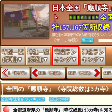
日本全国「應順寺
ト
全
社157,167箇所収録
前別日本国中の仏教寺院ランキン
《サーチ寺院》
ホーム
[As of 26/
寺院一覧
神社一覧
寺院ラン
神社ラン
(県別)▼
(県別)▼
キング▼
キング▼
1.『観音寺』
3315.『應瑞寺』
3317.『應因寺』
441
全国の『應順寺』《寺院総数は3カ寺
全国寺院名前ランキング
全国の寺院
全都道府県の『應順寺』(寺院総数は3カ寺)を知