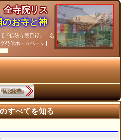
」全寺院リス
国のお寺と神
【『伝統寺院目録』：名
グ発信ホームページ】
07/28]
7.『阿弥陀堂』
》のすべてを知る
る