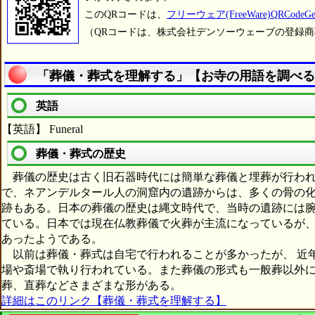
このQRコードは、
フリーウェア(FreeWare)QRCodeGen
（QRコードは、株式会社デンソーウェーブの登録
「葬儀・葬式を理解する」【お寺の用語を調べる
英語
【英語】 Funeral
葬儀・葬式の歴史
葬儀の歴史は古く旧石器時代には簡単な葬儀と埋葬が行われ
で、ネアンデルタール人の洞窟内の遺跡からは、多くの骨の
跡もある。日本の葬儀の歴史は縄文時代で、当時の遺跡には
ている。日本では現在仏教葬儀で火葬が主流になっているが
あったようである。
以前は葬儀・葬式は自宅で行われることが多かったが、 近
場や斎場で執り行われている。また葬儀の形式も一般葬以外
葬、直葬などさまざまな形がある。
詳細はこのリンク【葬儀・葬式を理解する】