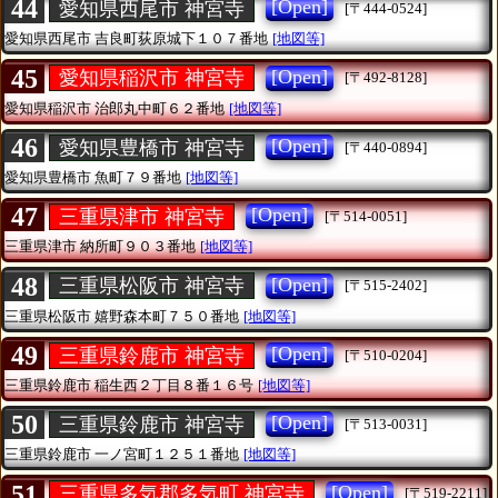
44
[Open]
愛知県西尾市 神宮寺
[〒444-0524]
愛知県西尾市
吉良町荻原城下１０７番地
[地図等]
45
[Open]
愛知県稲沢市 神宮寺
[〒492-8128]
愛知県稲沢市
治郎丸中町６２番地
[地図等]
46
[Open]
愛知県豊橋市 神宮寺
[〒440-0894]
愛知県豊橋市
魚町７９番地
[地図等]
47
[Open]
三重県津市 神宮寺
[〒514-0051]
三重県津市
納所町９０３番地
[地図等]
48
[Open]
三重県松阪市 神宮寺
[〒515-2402]
三重県松阪市
嬉野森本町７５０番地
[地図等]
49
[Open]
三重県鈴鹿市 神宮寺
[〒510-0204]
三重県鈴鹿市
稲生西２丁目８番１６号
[地図等]
50
[Open]
三重県鈴鹿市 神宮寺
[〒513-0031]
三重県鈴鹿市
一ノ宮町１２５１番地
[地図等]
51
[Open]
三重県多気郡多気町 神宮寺
[〒519-2211]