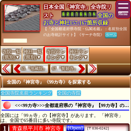
日本全国「神宮寺」全寺院リ
スト
全国の
お寺と神社157,167箇所収録
【『全国都道府県寺院・仏閣名鑑』：名前別全国
のお寺統計サイト】《サーチ寺院》
ホーム
[As of 26/07/28]
寺院一覧
神社一覧
寺院ラン
神社ラン
(県別)▼
(県別)▼
キング▼
キング▼
65.『地藏院』
67.『誓願寺』
全国の『神宮寺』《99カ寺》を探索する
全国寺院名前ランキング
全国の寺院
<<<99カ寺>>>全都道府県の『神宮寺』【99カ寺】の
全国には「99ヵ寺」の【神宮寺】があります。 「神宮寺」
は、全国で65番目に多い寺院です。
1
[Open]
青森県平川市 神宮寺
[〒036-0242]