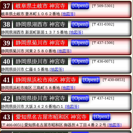
37
[Open]
岐阜県土岐市 神宮寺
[〒509-5301]
岐阜県土岐市
妻木町１０６２番地
[地図等]
38
[Open]
静岡県湖西市 神宮寺
[〒431-0302]
静岡県湖西市
新居町新居１３７５番地
[地図等]
39
[Open]
静岡県菊川市 神宮寺
[〒437-1506]
静岡県菊川市
河東２５８０番地
[地図等]
40
[Open]
静岡県掛川市 神宮寺
[〒436-0071]
静岡県掛川市
仁藤６５番地
[地図等]
41
[Open]
静岡県浜松市南区 神宮寺
[〒430-0853]
静岡県浜松市南区
三島町５８番地
[地図等]
42
[Open]
静岡県掛川市 神宮寺
[〒437-1421]
静岡県掛川市
大坂３４２６番地の１
[地図等]
43
[Open]
愛知県名古屋市昭和区 神宮寺
[〒466-0051]
愛知県名古屋市昭和区
御器所４丁目４番２２号
[地図等]