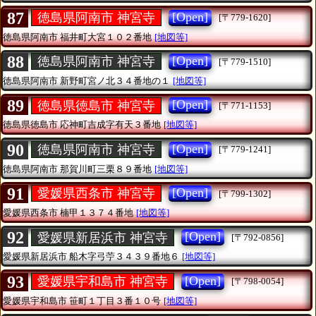
87
[Open]
徳島県阿南市 神宮寺
[〒779-1620]
徳島県阿南市
福井町大宮１０２番地
[地図等]
88
[Open]
徳島県阿南市 神宮寺
[〒779-1510]
徳島県阿南市
新野町宮ノ北３４番地の１
[地図等]
89
[Open]
徳島県徳島市 神宮寺
[〒771-1153]
徳島県徳島市
応神町吉成字有天３番地
[地図等]
90
[Open]
徳島県阿南市 神宮寺
[〒779-1241]
徳島県阿南市
那賀川町三栗８９番地
[地図等]
91
[Open]
愛媛県西条市 神宮寺
[〒799-1302]
愛媛県西条市
楠甲１３７４番地
[地図等]
92
[Open]
愛媛県新居浜市 神宮寺
[〒792-0856]
愛媛県新居浜市
船木字弓苧３４３９番地６
[地図等]
93
[Open]
愛媛県宇和島市 神宮寺
[〒798-0054]
愛媛県宇和島市
笹町１丁目３番１０号
[地図等]