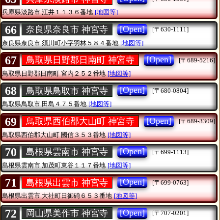
兵庫県淡路市
江井１１３６番地
[地図等]
66
[Open]
奈良県奈良市 神宮寺
[〒630-1111]
奈良県奈良市
須川町小字羽林５８４番地
[地図等]
67
[Open]
鳥取県日野郡日南町 神宮寺
[〒689-5216]
鳥取県日野郡日南町
宮内２５２番地
[地図等]
68
[Open]
鳥取県鳥取市 神宮寺
[〒680-0804]
鳥取県鳥取市
田島４７５番地
[地図等]
69
[Open]
鳥取県西伯郡大山町 神宮寺
[〒689-3309]
鳥取県西伯郡大山町
國信３５３番地
[地図等]
70
[Open]
島根県雲南市 神宮寺
[〒699-1113]
島根県雲南市
加茂町東谷１１７番地
[地図等]
71
[Open]
島根県出雲市 神宮寺
[〒699-0763]
島根県出雲市
大社町日御碕６５３番地
[地図等]
72
[Open]
岡山県美作市 神宮寺
[〒707-0201]