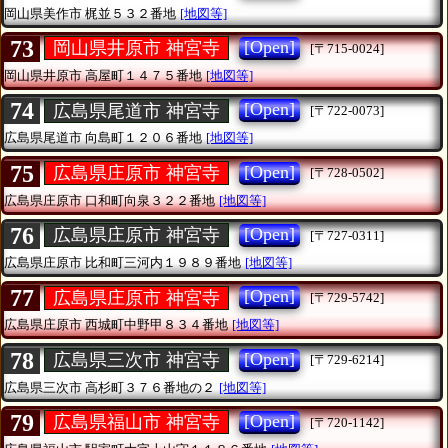
岡山県美作市
梶並５３２番地
[地図等]
73
[Open]
岡山県井原市 神宮寺
[〒715-0024]
岡山県井原市
高屋町１４７５番地
[地図等]
74
[Open]
広島県尾道市 神宮寺
[〒722-0073]
広島県尾道市
向島町１２０６番地
[地図等]
75
[Open]
広島県庄原市 神宮寺
[〒728-0502]
広島県庄原市
口和町向泉３２２番地
[地図等]
76
[Open]
広島県庄原市 神宮寺
[〒727-0311]
広島県庄原市
比和町三河内１９８９番地
[地図等]
77
[Open]
広島県庄原市 神宮寺
[〒729-5742]
広島県庄原市
西城町中野甲８３４番地
[地図等]
78
[Open]
広島県三次市 神宮寺
[〒729-6214]
広島県三次市
高杉町３７６番地の２
[地図等]
79
[Open]
広島県福山市 神宮寺
[〒720-1142]