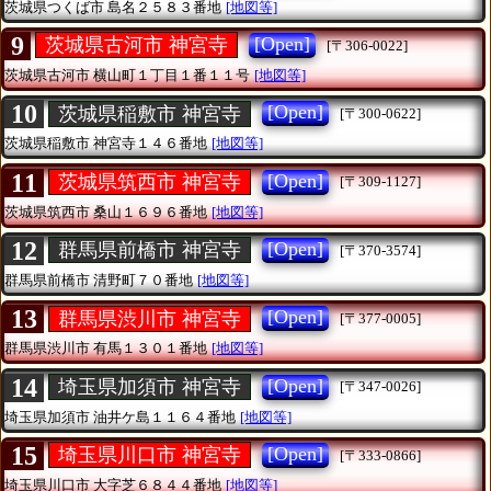
茨城県つくば市
島名２５８３番地
[地図等]
9
[Open]
茨城県古河市 神宮寺
[〒306-0022]
茨城県古河市
横山町１丁目１番１１号
[地図等]
10
[Open]
茨城県稲敷市 神宮寺
[〒300-0622]
茨城県稲敷市
神宮寺１４６番地
[地図等]
11
[Open]
茨城県筑西市 神宮寺
[〒309-1127]
茨城県筑西市
桑山１６９６番地
[地図等]
12
[Open]
群馬県前橋市 神宮寺
[〒370-3574]
群馬県前橋市
清野町７０番地
[地図等]
13
[Open]
群馬県渋川市 神宮寺
[〒377-0005]
群馬県渋川市
有馬１３０１番地
[地図等]
14
[Open]
埼玉県加須市 神宮寺
[〒347-0026]
埼玉県加須市
油井ケ島１１６４番地
[地図等]
15
[Open]
埼玉県川口市 神宮寺
[〒333-0866]
埼玉県川口市
大字芝６８４４番地
[地図等]