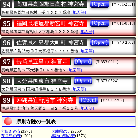
94
[Open]
高知県高岡郡日高村 神宮寺
[〒781-2151]
高知県高岡郡日高村
下分１２０７番地
[地図等]
95
[Open]
福岡県糟屋郡新宮町 神宮寺
[〒811-0118]
福岡県糟屋郡新宮町
大字相島１３２３番地
[地図等]
96
[Open]
佐賀県杵島郡大町町 神宮寺
[〒849-2102]
佐賀県杵島郡大町町
大字福母２７８８番地
[地図等]
97
[Open]
長崎県五島市 神宮寺
[〒853-0011]
長崎県五島市
下大津町６９１番地２
[地図等]
98
[Open]
大分県国東市 神宮寺
[〒873-0524]
大分県国東市
国東町横手８３７８番地
[地図等]
99
[Open]
沖縄県宜野湾市 神宮寺
[〒901-2202]
沖縄県宜野湾市
普天間１丁目２７番１１号
[地図等]
県別寺院の一覧表
大阪府の寺
(3372)
兵庫県の寺
(3259)
奈良県の寺
(1799)
和歌山県の寺
(1573)