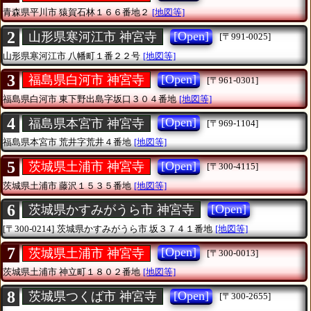
青森県平川市
猿賀石林１６６番地２
[地図等]
2
[Open]
山形県寒河江市 神宮寺
[〒991-0025]
山形県寒河江市
八幡町１番２２号
[地図等]
3
[Open]
福島県白河市 神宮寺
[〒961-0301]
福島県白河市
東下野出島字坂口３０４番地
[地図等]
4
[Open]
福島県本宮市 神宮寺
[〒969-1104]
福島県本宮市
荒井字荒井４番地
[地図等]
5
[Open]
茨城県土浦市 神宮寺
[〒300-4115]
茨城県土浦市
藤沢１５３５番地
[地図等]
6
[Open]
茨城県かすみがうら市 神宮寺
[〒300-0214]
茨城県かすみがうら市
坂３７４１番地
[地図等]
7
[Open]
茨城県土浦市 神宮寺
[〒300-0013]
茨城県土浦市
神立町１８０２番地
[地図等]
8
[Open]
茨城県つくば市 神宮寺
[〒300-2655]