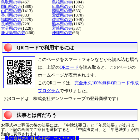
鳥取県の寺
(467)
島根県の寺
(1304)
岡山県の寺
(1380)
広島県の寺
(1741)
山口県の寺
(1413)
徳島県の寺
(633)
香川県の寺
(883)
愛媛県の寺
(1070)
福岡県の寺
(2279)
佐賀県の寺
(1049)
長崎県の寺
(729)
熊本県の寺
(1162)
大分県の寺
(1228)
宮崎県の寺
(337)
鹿児島県の寺
(466)
沖縄県の寺
(66)
QRコードで利用するには
このページをスマートフォンなどから読み込む場合
は、上記の
QRコード
を読み取ると、このページの
ホームページが表示されます。
このQRコードは、
完全永久100%無料QRコード作成
プログラム
で作りました。
（QRコードは、株式会社デンソーウェーブの登録商標です）
法事とは何だろう
お葬式やご葬儀の後の法要には、「中陰法要日」と「年忌法要」がありま
す。下記の画面でご命日を選択すると、「中陰法要日」と「年忌法要」が自
動的に表示されます。
【ご命日の年月日を指定してください】