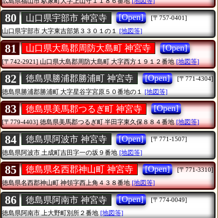
広島県福山市
駅家町大字上山守１１８６番地
[地図等]
80
[Open]
山口県宇部市 神宮寺
[〒757-0401]
山口県宇部市
大字東吉部第３３０１の１
[地図等]
81
[Open]
山口県大島郡周防大島町 神宮寺
[〒742-2921]
山口県大島郡周防大島町
大字西方１９１２番地
[地図等]
82
[Open]
徳島県勝浦郡勝浦町 神宮寺
[〒771-4304]
徳島県勝浦郡勝浦町
大字星谷字宮原５０番地の１
[地図等]
83
[Open]
徳島県美馬郡つるぎ町 神宮寺
[〒779-4403]
徳島県美馬郡つるぎ町
半田字東久保８８４番地
[地図等]
84
[Open]
徳島県阿波市 神宮寺
[〒771-1507]
徳島県阿波市
土成町吉田字一の坂９番地
[地図等]
85
[Open]
徳島県名西郡神山町 神宮寺
[〒771-3310]
徳島県名西郡神山町
神領字西上角４３８番地
[地図等]
86
[Open]
徳島県阿南市 神宮寺
[〒774-0049]
徳島県阿南市
上大野町別所２番地
[地図等]