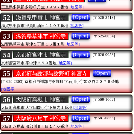
三重県多気郡多気町
丹生３９９７番地
[地図等]
52
[Open]
滋賀県甲賀市 神宮寺
[〒520-3413]
滋賀県甲賀市
甲賀町油日１１０７番地
[地図等]
53
[Open]
滋賀県草津市 神宮寺
[〒525-0034]
滋賀県草津市
草津１丁目１６番１号
[地図等]
54
[Open]
京都府宮津市 神宮寺
[〒626-0053]
京都府宮津市
字中津２５９番地
[地図等]
55
[Open]
京都府与謝郡与謝野町 神宮寺
[〒629-2303]
京都府与謝郡与謝野町
字石川小字姫路谷２３７６番地
[地図等]
56
[Open]
大阪府高槻市 神宮寺
[〒569-1002]
大阪府高槻市
大字田能小字下垣内１番地
[地図等]
57
[Open]
大阪府八尾市 神宮寺
[〒581-0865]
大阪府八尾市
服部川９丁目１４０番地
[地図等]