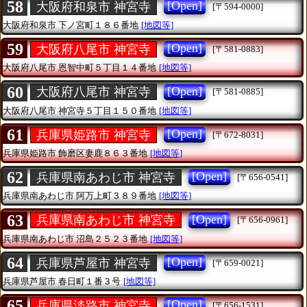
58
[Open]
大阪府和泉市 神宮寺
[〒594-0000]
大阪府和泉市
下ノ宮町１８６番地
[地図等]
59
[Open]
大阪府八尾市 神宮寺
[〒581-0883]
大阪府八尾市
恩智中町５丁目１４番地
[地図等]
60
[Open]
大阪府八尾市 神宮寺
[〒581-0885]
大阪府八尾市
神宮寺５丁目１５０番地
[地図等]
61
[Open]
兵庫県姫路市 神宮寺
[〒672-8031]
兵庫県姫路市
飾磨区妻鹿８６３番地
[地図等]
62
[Open]
兵庫県南あわじ市 神宮寺
[〒656-0541]
兵庫県南あわじ市
阿万上町３８９番地
[地図等]
63
[Open]
兵庫県南あわじ市 神宮寺
[〒656-0961]
兵庫県南あわじ市
沼島２５２３番地
[地図等]
64
[Open]
兵庫県芦屋市 神宮寺
[〒659-0021]
兵庫県芦屋市
春日町１番３号
[地図等]
65
[Open]
兵庫県淡路市 神宮寺
[〒656-1531]