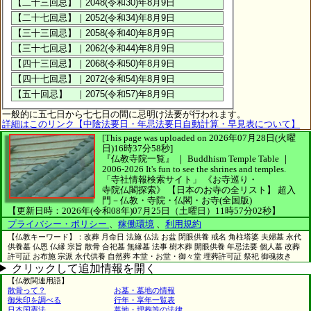
一般的に五七日から七七日の間に忌明け法要が行われます。
詳細はこのリンク【中陰法要日・年忌法要日自動計算・早見表について】
[This page was uploaded on 2026年07月28日(火曜
日)16時37分58秒]
『仏教寺院一覧』 ｜ Buddhism Temple Table
｜
2006-2026
It's fun to see
the shrines and temples.
「寺社情報検索サイト」
《お寺巡り・
寺院仏閣探索》
【日本のお寺の全リスト】
超入
門－仏教・寺院・仏閣・お寺(全国版)
【更新日時：2026年(令和08年)07月25日（土曜日）11時57分02秒】
プライバシー・ポリシー
、
稼働環境
、
利用規約
【仏教キーワード】：改葬 月命日 法施 仏法 お盆 閉眼供養 戒名 角柱塔婆 夫婦墓 永代
供養墓 仏恩 仏縁 宗旨 散骨 合祀墓 無縁墓 法事 樹木葬 開眼供養 年忌法要 個人墓 改葬
許可証 お布施 宗派 永代供養 自然葬 本堂・お堂・御々堂 埋葬許可証 祭祀 御魂抜き
クリックして追加情報を開く
【仏教関連用語】
散骨って？
お墓・墓地の情報
御朱印を調べる
行年・享年一覧表
日本国憲法
墓地・埋葬等の法律