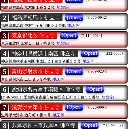
福島県福島市
松木町１番３２号
[地図等]
2
[Open]
福島県相馬市 佛立寺
[〒976-0042]
福島県相馬市
中村字宇多川町９１番地
[地図等]
3
[Open]
東京都北区 佛立寺
[〒114-0014]
東京都北区
田端１丁目７番６号
[地図等]
4
[Open]
神奈川県横浜市南区 佛立寺
[〒232-0006]
神奈川県横浜市南区
南太田２丁目２９番１２号
[地図等]
5
[Open]
富山県射水市 佛立寺
[〒939-0234]
富山県射水市
二口８５９番地
[地図等]
6
[Open]
愛知県名古屋市瑞穂区 佛立寺
[〒467-0063]
愛知県名古屋市瑞穂区
市丘町２丁目５１番地
[地図等]
7
[Open]
滋賀県大津市 佛立寺
[〒520-0064]
滋賀県大津市
追分町１番９号
[地図等]
8
[Open]
兵庫県神戸市兵庫区 佛立寺
[〒652-0032]