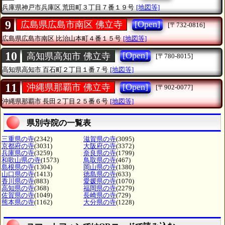
兵庫県神戸市兵庫区
荒田町３丁目７番１９号
[地図等]
9
[Open]
広島県広島市南区 佛立寺
[〒732-0816]
広島県広島市南区
比治山本町４番１５号
[地図等]
10
[Open]
高知県高知市 佛立寺
[〒780-8015]
高知県高知市
百石町２丁目１番７号
[地図等]
11
[Open]
沖縄県那覇市 佛立寺
[〒902-0077]
沖縄県那覇市
長田２丁目２５番６号
[地図等]
県別寺院の一覧表
三重県の寺
(2342)
滋賀県の寺
(3095)
京都府の寺
(3031)
大阪府の寺
(3372)
兵庫県の寺
(3259)
奈良県の寺
(1799)
和歌山県の寺
(1573)
鳥取県の寺
(467)
島根県の寺
(1304)
岡山県の寺
(1380)
山口県の寺
(1413)
徳島県の寺
(633)
香川県の寺
(883)
愛媛県の寺
(1070)
高知県の寺
(368)
福岡県の寺
(2279)
佐賀県の寺
(1049)
長崎県の寺
(729)
熊本県の寺
(1162)
大分県の寺
(1228)