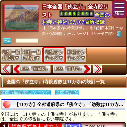
日本全国「佛立寺」全寺院リ
スト
全国の
お寺と神社157,167箇所収録
【『日本国内の寺院情報』：名前別日本国中の寺
院・仏閣統計ホームページ】《サーチ寺院》
ホ
ーム
[As of 26/07/28]
寺院一覧
神社一覧
寺院ラン
神社ラン
(県別)▼
(県別)▼
キング▼
キング▼
1056.『圓藏院』
1058.『乘願寺』
全国の『佛立寺』(寺院総数は11カ寺)の統計一覧
全国寺院名前ランキング
全国の寺院
【11カ寺】全都道府県の『佛立寺』「総数は11カ寺」
全国には「11ヵ寺」の【佛立寺】があります。 「佛立寺」
は、全国で1045番目に多い寺院です。
1
[Open]
福島県福島市 佛立寺
[〒960-8018]