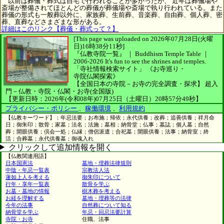
以前は葬儀・葬式は自宅で行われることが多かったが、 近年は葬儀場や
斎場が整備されてほとんどの葬儀が葬儀場や斎場で執り行われている。また
葬儀の形式も一般葬以外に、家族葬、生前葬、音楽葬、自由葬、個人葬、密
葬、直葬などさまざまな形がある。
詳細はこのリンク【葬儀・葬式って？】
[This page was uploaded on 2026年07月28日(火曜
日)16時38分11秒]
『仏教寺院一覧』 ｜ Buddhism Temple Table
｜
2006-2026
It's fun to see
the shrines and temples.
「寺社情報検索サイト」
《お寺巡り・
寺院仏閣探索》
【全国日本の寺院－お寺の完全調査・探求】
超入
門－仏教・寺院・仏閣・お寺(全国版)
【更新日時：2026年(令和08年)07月25日（土曜日）20時57分49秒】
プライバシー・ポリシー
、
稼働環境
、
利用規約
【仏教キーワード】：年忌法要；お布施；帰依；永代供養；改葬；追善供養；祥月命
日；御朱印；散骨；家墓；法名；法施；墓相；納骨堂；仏事；墓誌；個人墓；自然
葬；開眼供養；倶会一処；仏縁；僧侶派遣；合祀墓；開眼供養；法事；納骨室；終
活；合葬墓；永代供養墓；御魂入れ
クリックして追加情報を開く
【仏教関連用語】
日本国憲法
墓地・埋葬法律規則
中陰・年忌一覧表
宗教法人法
蓮如上人を考える
御朱印について
行年・享年一覧表
散骨を学ぶ
お墓・墓地の情報
樹木葬を考える
お経を理解する
墓地・埋葬等の法律
今年の法事
自然葬について知る
納骨堂を学ぶ
年忌・回忌法要計算
寺院・お寺
住職、法事