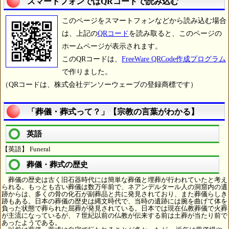
スマートフォンではQRコードで読み込む
このページをスマートフォンなどから読み込む場合
は、上記の
QRコード
を読み取ると、このページの
ホームページが表示されます。
このQRコードは、
FreeWare QRCode作成プログラム
で作りました。
（QRコードは、株式会社デンソーウェーブの登録商標です）
「葬儀・葬式って？」【宗教の言葉がわかる】
英語
【英語】 Funeral
葬儀・葬式の歴史
葬儀の歴史は古く旧石器時代には簡単な葬儀と埋葬が行われていたと考え
られる。もっとも古い葬儀は数万年前で、ネアンデルタール人の洞窟内の遺
跡からは、多くの骨の化石が副葬品と共に発見されており、また葬儀らしき
跡もある。日本の葬儀の歴史は縄文時代で、当時の遺跡には腕を曲げて体を
負った状態で葬られた屈葬が発見されている。日本では現在仏教葬儀で火葬
が主流になっているが、７世紀以前の仏教が伝来する前は土葬が当たり前で
あったようである。