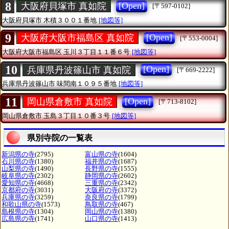
8
[Open]
大阪府貝塚市 真如院
[〒597-0102]
大阪府貝塚市
木積３００１番地
[地図等]
9
[Open]
大阪府大阪市福島区 真如院
[〒553-0004]
大阪府大阪市福島区
玉川３丁目１１番６号
[地図等]
10
[Open]
兵庫県丹波篠山市 真如院
[〒669-2222]
兵庫県丹波篠山市
味間南１０９５番地
[地図等]
11
[Open]
岡山県倉敷市 真如院
[〒713-8102]
岡山県倉敷市
玉島３丁目１０番３号
[地図等]
県別寺院の一覧表
新潟県の寺
(2795)
富山県の寺
(1604)
石川県の寺
(1380)
福井県の寺
(1687)
山梨県の寺
(1490)
長野県の寺
(1555)
岐阜県の寺
(2302)
静岡県の寺
(2602)
愛知県の寺
(4668)
三重県の寺
(2342)
京都府の寺
(3031)
大阪府の寺
(3372)
兵庫県の寺
(3259)
奈良県の寺
(1799)
和歌山県の寺
(1573)
鳥取県の寺
(467)
島根県の寺
(1304)
岡山県の寺
(1380)
広島県の寺
(1741)
山口県の寺
(1413)