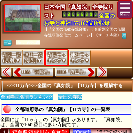
日本全国「真如院」全寺院リ
スト
全国の
お寺と神社157,167箇所収録
【『全国の仏教寺院台帳』：名前別全国の仏閣・
寺院順位発信ホームページ】《サーチ寺院》
ホ
ーム
[As of 26/07/28]
寺院一覧
神社一覧
寺院ラン
神社ラン
(県別)▼
(県別)▼
キング▼
キング▼
1108.『神照寺』
1110.『真正寺』
<<<11カ寺>>>全国の『真如院』【11カ寺】を理解する
全国寺院名前ランキング
全国の寺院
全都道府県の『真如院』【11カ寺】の一覧表
全国には「11ヵ寺」の【真如院】があります。 「真如院」
は、全国で1045番目に多い寺院です。
1
[Open]
福島県須賀川市 真如院
【登記記録の閉