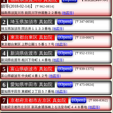
鎖等(2018-02-14)】
[〒962-0814]
福島県須賀川市
前田川字仲屋敷２２番地
[地図等]
2
[Open]
埼玉県加須市 真如院
[〒347-0058]
埼玉県加須市
岡古井１１３３番地
[地図等]
3
[Open]
東京都台東区 真如院
[〒110-0007]
東京都台東区
上野公園１５番１７号
[地図等]
4
[Open]
新潟県佐渡市 真如院
[〒952-1551]
新潟県佐渡市
相川下寺町１４番地
[地図等]
5
[Open]
富山県砺波市 真如院
[〒939-1375]
富山県砺波市
中央町４番１２号
[地図等]
6
[Open]
愛知県半田市 真如院
[〒475-0924]
愛知県半田市
東郷町２丁目５７番地
[地図等]
7
[Open]
京都府京都市左京区 真如院
[〒606-8362]
京都府京都市左京区
新高倉通孫橋上る法皇寺町４４８番地
[地図等]