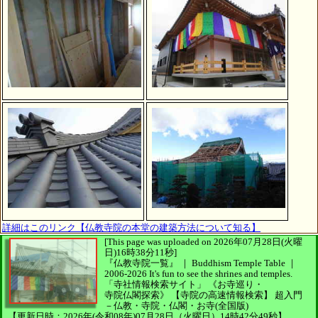
詳細はこのリンク【仏教寺院の本堂の建築方法について知る】
[This page was uploaded on 2026年07月28日(火曜
日)16時38分11秒]
『仏教寺院一覧』 ｜ Buddhism Temple Table
｜
2006-2026
It's fun to see
the shrines and temples.
「寺社情報検索サイト」
《お寺巡り・
寺院仏閣探索》
【寺院の高速情報検索】
超入門
－仏教・寺院・仏閣・お寺(全国版)
【更新日時：2026年(令和08年)07月28日（火曜日）14時42分49秒】