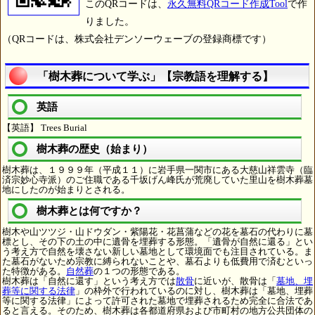
このQRコードは、
永久無料QRコード作成Tool
で作
りました。
（QRコードは、株式会社デンソーウェーブの登録商標です）
「樹木葬について学ぶ」【宗教語を理解する】
英語
【英語】 Trees Burial
樹木葬の歴史（始まり）
樹木葬は、１９９９年（平成１１）に岩手県一関市にある大慈山祥雲寺（臨
済宗妙心寺派）のご住職である千坂げん峰氏が荒廃していた里山を樹木葬墓
地にしたのが始まりとされる。
樹木葬とは何ですか？
樹木や山ツツジ・山ドウダン・紫陽花・花菖蒲などの花を墓石の代わりに墓
標とし、その下の土の中に遺骨を埋葬する形態。「遺骨が自然に還る」とい
う考え方で自然を壊さない新しい墓地として環境面でも注目されている。ま
た墓石がないため宗教に縛られないことや、墓石よりも低費用で済むといっ
た特徴がある。
自然葬
の１つの形態である。
樹木葬は「自然に還す」という考え方では
散骨
に近いが、散骨は「
墓地、埋
葬等に関する法律
」の枠外で行われているのに対し、樹木葬は「墓地、埋葬
等に関する法律」によって許可された墓地で埋葬されるため完全に合法であ
ると言える。そのため、樹木葬は各都道府県および市町村の地方公共団体の