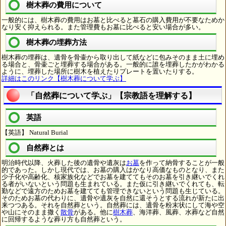
樹木葬の費用について
一般的には、樹木葬の費用はお墓と比べると墓石の購入費用が不要なためか
なり安く抑えられる。また管理費もお墓に比べると安い場合が多い。
樹木葬の埋葬方法
樹木葬の埋葬は、遺骨を骨壷から取り出して紙などに包みそのまま土に埋め
る場合と、骨壷ごと埋葬する場合がある。一般的に誰を埋葬したかがわかる
ように、埋葬した場所に樹木を植えたりプレートを置いたりする。
詳細はこのリンク【樹木葬について学ぶ】
「自然葬について学ぶ」【宗教語を理解する】
英語
【英語】 Natural Burial
自然葬とは
明治時代以降、火葬した後の遺骨や遺灰は
お墓
を作って納骨することが一般
的であった。しかし現代では、お墓の購入はかなり高価なものとなり、また
少子化や高齢化、核家族化などでお墓を建ててもそのお墓を引き継いでくれ
る者がいないという問題も生まれている。また仮に引き継いでくれても、転
勤などで遠方のためお墓を建てても管理できないという問題も生じている。
そのためお墓の代わりに、遺骨や遺灰を自然に還そうとする流れが新たに出
来つつある。それを自然葬という。自然葬には、遺骨を粉末状にして海や空
や山にそのまま撒く
散骨
がある。他に
樹木葬
、海洋葬、風葬、水葬など自然
に回帰するような葬り方も自然葬という。