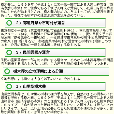
樹木葬は、１９９９年（平成１１）に岩手県一関市にある大慈山祥雲寺（臨
済宗妙心寺派）のご住職である千坂げん峰氏が荒廃していた里山を樹木葬墓
地にしたのが始まりとされ、樹木葬の始めのころはすべてがこの運営形態で
あった。現在でも樹木葬の運営形態の主流を占めている。
２）都道府県や市町村が運営
東京都立小平霊園（東京都東村山市萩山町1-16-1）、横浜市営墓地メモリア
ルグリーン（神奈川県横浜市戸塚区俣野町1367番地1）、愛知県長久手市卯
塚墓園（愛知県長久手市卯塚）、千葉県浦安市営墓地公園(千葉県浦安市日
の出八丁目1番1号)など、都道府県や市町村が運営する樹木葬は増加しつつ
ある。公営の墓地の一部を樹木葬に改修する例もある。
３）民間霊園が運営
民間の霊園墓地の一部を樹木葬にする場合や、初めから樹木葬専用の民間霊
園を開発する場合もある。現在、この運営形態の樹木葬が増えつつある。
樹木葬の立地形態による分類
立地形態による違いは大きく以下の３つに分けられる。
１）山里型樹木葬
山里型樹木葬は、山や里の樹木に極力手を加えず、自然のままの樹木の下に
遺骨を埋葬する樹木葬。１９９９年（平成１１）に岩手県一関市にある大慈
山祥雲寺（臨済宗妙心寺派）のご住職である千坂げん峰氏が始めた樹木葬は
このタイプ。「命が終わった後は自然に還りたい」と願う人には最もふさわ
しいタイプ。ただ、広い土地が必要となるため交通の不便な場所が多く、家
族が頻繁に参拝するには適さない場合が多い。