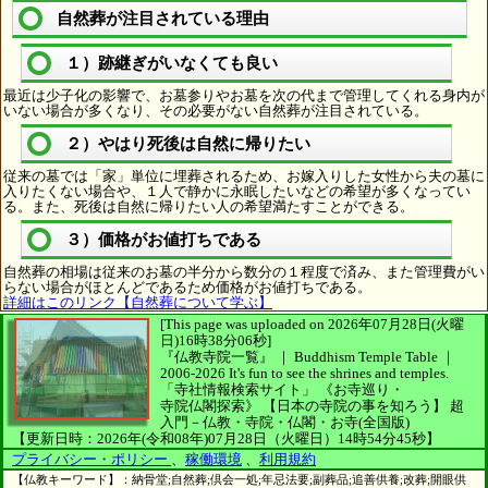
自然葬が注目されている理由
１）跡継ぎがいなくても良い
最近は少子化の影響で、お墓参りやお墓を次の代まで管理してくれる身内が
いない場合が多くなり、その必要がない自然葬が注目されている。
２）やはり死後は自然に帰りたい
従来の墓では「家」単位に埋葬されるため、お嫁入りした女性から夫の墓に
入りたくない場合や、１人で静かに永眠したいなどの希望が多くなってい
る。また、死後は自然に帰りたい人の希望満たすことができる。
３）価格がお値打ちである
自然葬の相場は従来のお墓の半分から数分の１程度で済み、また管理費がい
らない場合がほとんどであるため価格がお値打ちである。
詳細はこのリンク【自然葬について学ぶ】
[This page was uploaded on 2026年07月28日(火曜
日)16時38分06秒]
『仏教寺院一覧』 ｜ Buddhism Temple Table
｜
2006-2026
It's fun to see
the shrines and temples.
「寺社情報検索サイト」
《お寺巡り・
寺院仏閣探索》
【日本の寺院の事を知ろう】
超
入門－仏教・寺院・仏閣・お寺(全国版)
【更新日時：2026年(令和08年)07月28日（火曜日）14時54分45秒】
プライバシー・ポリシー
、
稼働環境
、
利用規約
【仏教キーワード】：納骨堂;自然葬;倶会一処;年忌法要;副葬品;追善供養;改葬;開眼供