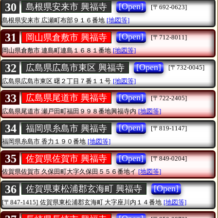
30
[Open]
島根県安来市 興福寺
[〒692-0623]
島根県安来市
広瀬町布部９１６番地
[地図等]
31
[Open]
岡山県倉敷市 興福寺
[〒712-8011]
岡山県倉敷市
連島町連島１６８１番地
[地図等]
32
[Open]
広島県広島市東区 興福寺
[〒732-0045]
広島県広島市東区
曙２丁目７番１１号
[地図等]
33
[Open]
広島県尾道市 興福寺
[〒722-2405]
広島県尾道市
瀬戸田町福田９９８番地興福寺内
[地図等]
34
[Open]
福岡県糸島市 興福寺
[〒819-1147]
福岡県糸島市
香力１９０番地
[地図等]
35
[Open]
佐賀県佐賀市 興福寺
[〒849-0204]
佐賀県佐賀市
久保田町大字久保田５５６番地イ
[地図等]
36
[Open]
佐賀県東松浦郡玄海町 興福寺
[〒847-1415]
佐賀県東松浦郡玄海町
大字座川内１４番地
[地図等]