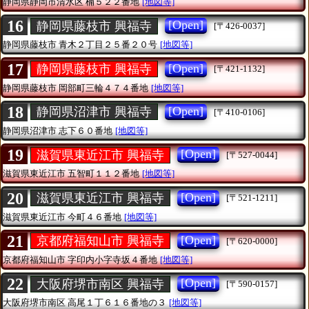
静岡県静岡市清水区
楠５２２番地
[地図等]
16
[Open]
静岡県藤枝市 興福寺
[〒426-0037]
静岡県藤枝市
青木２丁目２５番２０号
[地図等]
17
[Open]
静岡県藤枝市 興福寺
[〒421-1132]
静岡県藤枝市
岡部町三輪４７４番地
[地図等]
18
[Open]
静岡県沼津市 興福寺
[〒410-0106]
静岡県沼津市
志下６０番地
[地図等]
19
[Open]
滋賀県東近江市 興福寺
[〒527-0044]
滋賀県東近江市
五智町１１２番地
[地図等]
20
[Open]
滋賀県東近江市 興福寺
[〒521-1211]
滋賀県東近江市
今町４６番地
[地図等]
21
[Open]
京都府福知山市 興福寺
[〒620-0000]
京都府福知山市
字印内小字寺坂４番地
[地図等]
22
[Open]
大阪府堺市南区 興福寺
[〒590-0157]
大阪府堺市南区
高尾１丁６１６番地の３
[地図等]