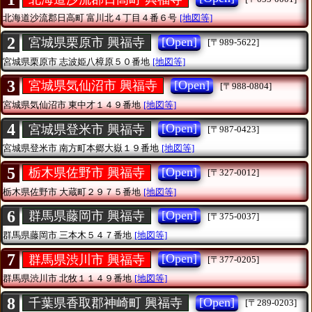
北海道沙流郡日高町
富川北４丁目４番６号
[地図等]
2
[Open]
宮城県栗原市 興福寺
[〒989-5622]
宮城県栗原市
志波姫八樟原５０番地
[地図等]
3
[Open]
宮城県気仙沼市 興福寺
[〒988-0804]
宮城県気仙沼市
東中才１４９番地
[地図等]
4
[Open]
宮城県登米市 興福寺
[〒987-0423]
宮城県登米市
南方町本郷大嶽１９番地
[地図等]
5
[Open]
栃木県佐野市 興福寺
[〒327-0012]
栃木県佐野市
大蔵町２９７５番地
[地図等]
6
[Open]
群馬県藤岡市 興福寺
[〒375-0037]
群馬県藤岡市
三本木５４７番地
[地図等]
7
[Open]
群馬県渋川市 興福寺
[〒377-0205]
群馬県渋川市
北牧１１４９番地
[地図等]
8
[Open]
千葉県香取郡神崎町 興福寺
[〒289-0203]