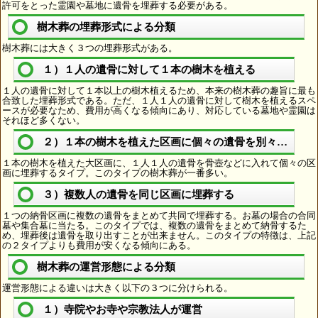
許可をとった霊園や墓地に遺骨を埋葬する必要がある。
樹木葬の埋葬形式による分類
樹木葬には大きく３つの埋葬形式がある。
１）１人の遺骨に対して１本の樹木を植える
１人の遺骨に対して１本以上の樹木植えるため、本来の樹木葬の趣旨に最も
合致した埋葬形式である。ただ、１人１人の遺骨に対して樹木を植えるスペ
ースが必要なため、費用が高くなる傾向にあり、対応している墓地や霊園は
それほど多くない。
２）１本の樹木を植えた区画に個々の遺骨を別々に埋葬
１本の樹木を植えた大区画に、１人１人の遺骨を骨壺などに入れて個々の区
画に埋葬するタイプ。このタイプの樹木葬が一番多い。
３）複数人の遺骨を同じ区画に埋葬する
１つの納骨区画に複数の遺骨をまとめて共同で埋葬する。お墓の場合の合同
墓や集合墓に当たる。このタイプでは、複数の遺骨をまとめて納骨するた
め、埋葬後は遺骨を取り出すことが出来ません。このタイプの特徴は、上記
の２タイプよりも費用が安くなる傾向にある。
樹木葬の運営形態による分類
運営形態による違いは大きく以下の３つに分けられる。
１）寺院やお寺や宗教法人が運営