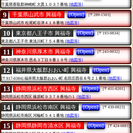
千葉県香取郡神崎町
大貫１０３７番地
[地図等]
9
[Open]
千葉県山武市 興福寺
[〒289-1503]
千葉県山武市
松尾町谷津４１８番地
[地図等]
10
[Open]
東京都八王子市 興福寺
[〒193-0834]
東京都八王子市
東浅川町７５４番地
[地図等]
11
[Open]
神奈川県厚木市 興福寺
[〒243-0032]
神奈川県厚木市
恩名３丁目９番１９号
[地図等]
12
[Open]
福井県大飯郡おおい町 興福寺
[〒917-0384]
福井県大飯郡おおい町
名田庄西谷８号２１番地
[地図等]
13
[Open]
静岡県浜松市西区 興福寺
[〒431-0201]
静岡県浜松市西区
篠原町９３７８番地の１
[地図等]
14
[Open]
静岡県浜松市南区 興福寺
[〒430-0823]
静岡県浜松市南区
河輪町５４１番地
[地図等]
15
[Open]
静岡県静岡市清水区 興福寺
[〒424-0881]