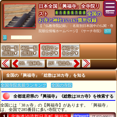
日本全国「興福寺」全寺院リ
スト
全国の
お寺と神社157,167箇所収録
【『仏教寺院記録』：名前別日本国中の仏閣・寺
院順位情報ホームページ】《サーチ寺院》
ホー
ム
[As of 26/07/28]
寺院一覧
神社一覧
寺院ラン
神社ラン
(県別)▼
(県別)▼
キング▼
キング▼
295.『玉林寺』
297.『安立寺』
全国の『興福寺』「総数は38カ寺」を知る
全国寺院名前ランキング
全国の寺院
全都道府県の『興福寺』《総数は38カ寺》を検索する
全国には「38ヵ寺」の【興福寺】があります。 「興福寺」
は、全国で285番目に多い寺院です。
1
[Open]
北海道沙流郡日高町 興福寺
[〒055-0001]