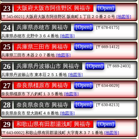
23
[Open]
大阪府大阪市阿倍野区 興福寺
[〒545-0021]
大阪府大阪市阿倍野区
阪南町１丁目２０番２０号
[地図等]
24
[Open]
兵庫県赤穂市 興福寺
[〒678-0175]
兵庫県赤穂市
北野中３６４番地
[地図等]
25
[Open]
兵庫県三田市 興福寺
[〒669-1412]
兵庫県三田市
木器２０７番地
[地図等]
26
[Open]
兵庫県丹波篠山市 興福寺
[〒669-2403]
兵庫県丹波篠山市
東本荘２５１番地
[地図等]
27
[Open]
奈良県橿原市 興福寺
[〒634-0029]
奈良県橿原市
下八釣町１３５番地
[地図等]
28
[Open]
奈良県奈良市 興福寺
[〒630-8213]
奈良県奈良市
登大路町４８番地
[地図等]
29
[Open]
和歌山県有田郡湯浅町 興福寺
[〒643-0002]
和歌山県有田郡湯浅町
大字青木３７１番地
[地図等]