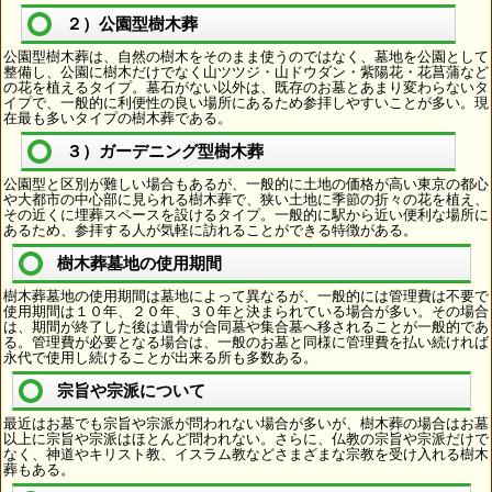
２）公園型樹木葬
公園型樹木葬は、自然の樹木をそのまま使うのではなく、墓地を公園として
整備し、公園に樹木だけでなく山ツツジ・山ドウダン・紫陽花・花菖蒲など
の花を植えるタイプ。墓石がない以外は、既存のお墓とあまり変わらないタ
イプで、一般的に利便性の良い場所にあるため参拝しやすいことが多い。現
在最も多いタイプの樹木葬である。
３）ガーデニング型樹木葬
公園型と区別が難しい場合もあるが、一般的に土地の価格が高い東京の都心
や大都市の中心部に見られる樹木葬で、狭い土地に季節の折々の花を植え、
その近くに埋葬スペースを設けるタイプ。一般的に駅から近い便利な場所に
あるため、参拝する人が気軽に訪れることができる特徴がある。
樹木葬墓地の使用期間
樹木葬墓地の使用期間は墓地によって異なるが、一般的には管理費は不要で
使用期間は１０年、２０年、３０年と決まられている場合が多い。その場合
は、期間が終了した後は遺骨が合同墓や集合墓へ移されることが一般的であ
る。管理費が必要となる場合は、一般のお墓と同様に管理費を払い続ければ
永代で使用し続けることが出来る所も多数ある。
宗旨や宗派について
最近はお墓でも宗旨や宗派が問われない場合が多いが、樹木葬の場合はお墓
以上に宗旨や宗派はほとんど問われない。さらに、仏教の宗旨や宗派だけで
なく、神道やキリスト教、イスラム教などさまざまな宗教を受け入れる樹木
葬もある。