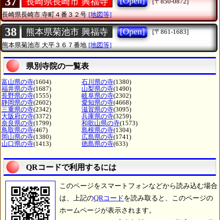
37
[Open]
長崎県長崎市 興福寺
[〒850-0872]
長崎県長崎市
寺町４番３２号
[地図等]
38
[Open]
熊本県菊池市 興福寺
[〒861-1683]
熊本県菊池市
大平３６７番地
[地図等]
県別寺院の一覧表
富山県の寺
(1604)
石川県の寺
(1380)
福井県の寺
(1687)
山梨県の寺
(1490)
長野県の寺
(1555)
岐阜県の寺
(2302)
静岡県の寺
(2602)
愛知県の寺
(4668)
三重県の寺
(2342)
滋賀県の寺
(3095)
大阪府の寺
(3372)
兵庫県の寺
(3259)
奈良県の寺
(1799)
和歌山県の寺
(1573)
鳥取県の寺
(467)
島根県の寺
(1304)
岡山県の寺
(1380)
広島県の寺
(1741)
山口県の寺
(1413)
徳島県の寺
(633)
QRコードで利用するには
このページをスマートフォンなどから読み込む場合
は、上記の
QRコード
を読み取ると、このページの
ホームページが表示されます。