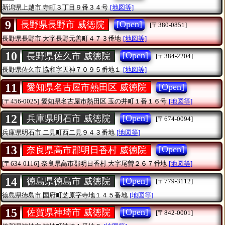
新潟県上越市
寺町３丁目９番３４号
[地図等]
9
[Open]
長野県長野市 威徳院
[〒380-0851]
長野県長野市
大字長野元善町４７３番地
[地図等]
10
[Open]
長野県佐久市 威徳院
[〒384-2204]
長野県佐久市
協和字天神７０９５番地１
[地図等]
11
[Open]
愛知県名古屋市熱田区 威徳院
[〒456-0025]
愛知県名古屋市熱田区
玉の井町１番１６号
[地図等]
12
[Open]
兵庫県明石市 威徳院
[〒674-0094]
兵庫県明石市
二見町西二見９４３番地
[地図等]
13
[Open]
奈良県高市郡明日香村 威徳院
[〒634-0116]
奈良県高市郡明日香村
大字尾曽２６７番地
[地図等]
14
[Open]
徳島県徳島市 威徳院
[〒779-3112]
徳島県徳島市
国府町芝原字寺地１４５番地
[地図等]
15
[Open]
佐賀県神埼市 威徳院
[〒842-0001]