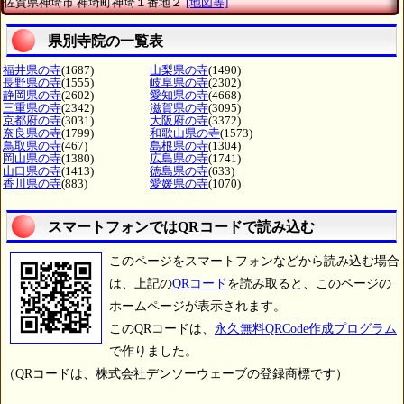
佐賀県神埼市
神埼町神埼１番地２
[地図等]
県別寺院の一覧表
福井県の寺
(1687)
山梨県の寺
(1490)
長野県の寺
(1555)
岐阜県の寺
(2302)
静岡県の寺
(2602)
愛知県の寺
(4668)
三重県の寺
(2342)
滋賀県の寺
(3095)
京都府の寺
(3031)
大阪府の寺
(3372)
奈良県の寺
(1799)
和歌山県の寺
(1573)
鳥取県の寺
(467)
島根県の寺
(1304)
岡山県の寺
(1380)
広島県の寺
(1741)
山口県の寺
(1413)
徳島県の寺
(633)
香川県の寺
(883)
愛媛県の寺
(1070)
スマートフォンではQRコードで読み込む
このページをスマートフォンなどから読み込む場合
は、上記の
QRコード
を読み取ると、このページの
ホームページが表示されます。
このQRコードは、
永久無料QRCode作成プログラム
で作りました。
（QRコードは、株式会社デンソーウェーブの登録商標です）