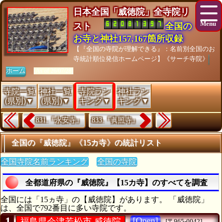
日本全国「威徳院」全寺院リ
スト
全国の
お寺と神社157,167箇所収録
【『全国の寺院が理解できる』：名前別全国のお
寺統計順位発信ホームページ】《サーチ寺院》
ホーム
[As of 26/07/28]
寺院一覧
神社一覧
寺院ラン
神社ラン
(県別)▼
(県別)▼
キング▼
キング▼
831.『永安寺』
833.『眞照寺』
全国の『威徳院』《15カ寺》の統計リスト
全国寺院名前ランキング
全国の寺院
全都道府県の『威徳院』【15カ寺】のすべてを調査
全国には「15ヵ寺」の【威徳院】があります。 「威徳院」
は、全国で792番目に多い寺院です。
1
[Open]
福島県会津若松市 威徳院
[〒965-0042]