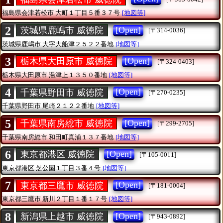
福島県会津若松市
大町１丁目５番３７号
[地図等]
2
[Open]
茨城県鹿嶋市 威徳院
[〒314-0036]
茨城県鹿嶋市
大字大船津２５２２番地
[地図等]
3
[Open]
栃木県大田原市 威徳院
[〒324-0403]
栃木県大田原市
湯津上１３５０番地
[地図等]
4
[Open]
千葉県野田市 威徳院
[〒270-0235]
千葉県野田市
尾崎２１２２番地
[地図等]
5
[Open]
千葉県南房総市 威徳院
[〒299-2705]
千葉県南房総市
和田町真浦１３７番地
[地図等]
6
[Open]
東京都港区 威徳院
[〒105-0011]
東京都港区
芝公園１丁目３番４号
[地図等]
7
[Open]
東京都三鷹市 威徳院
[〒181-0004]
東京都三鷹市
新川２丁目１番１７号
[地図等]
8
[Open]
新潟県上越市 威徳院
[〒943-0892]