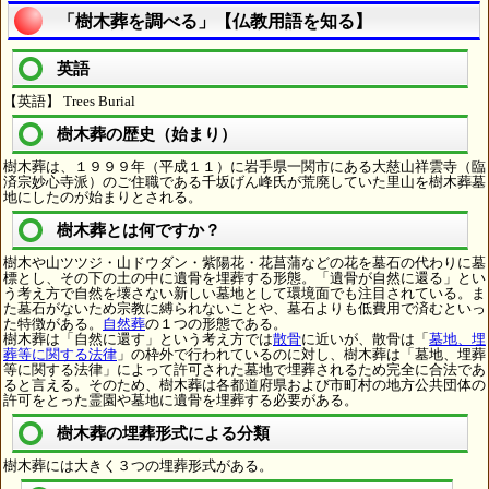
「樹木葬を調べる」【仏教用語を知る】
英語
【英語】 Trees Burial
樹木葬の歴史（始まり）
樹木葬は、１９９９年（平成１１）に岩手県一関市にある大慈山祥雲寺（臨
済宗妙心寺派）のご住職である千坂げん峰氏が荒廃していた里山を樹木葬墓
地にしたのが始まりとされる。
樹木葬とは何ですか？
樹木や山ツツジ・山ドウダン・紫陽花・花菖蒲などの花を墓石の代わりに墓
標とし、その下の土の中に遺骨を埋葬する形態。「遺骨が自然に還る」とい
う考え方で自然を壊さない新しい墓地として環境面でも注目されている。ま
た墓石がないため宗教に縛られないことや、墓石よりも低費用で済むといっ
た特徴がある。
自然葬
の１つの形態である。
樹木葬は「自然に還す」という考え方では
散骨
に近いが、散骨は「
墓地、埋
葬等に関する法律
」の枠外で行われているのに対し、樹木葬は「墓地、埋葬
等に関する法律」によって許可された墓地で埋葬されるため完全に合法であ
ると言える。そのため、樹木葬は各都道府県および市町村の地方公共団体の
許可をとった霊園や墓地に遺骨を埋葬する必要がある。
樹木葬の埋葬形式による分類
樹木葬には大きく３つの埋葬形式がある。