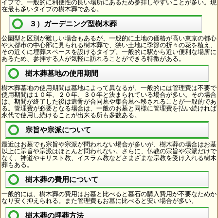
イプで、一般的に利便性の良い場所にあるため参拝しやすいことが多い。現
在最も多いタイプの樹木葬である。
３）ガーデニング型樹木葬
公園型と区別が難しい場合もあるが、一般的に土地の価格が高い東京の都心
や大都市の中心部に見られる樹木葬で、狭い土地に季節の折々の花を植え、
その近くに埋葬スペースを設けるタイプ。一般的に駅から近い便利な場所に
あるため、参拝する人が気軽に訪れることができる特徴がある。
樹木葬墓地の使用期間
樹木葬墓地の使用期間は墓地によって異なるが、一般的には管理費は不要で
使用期間は１０年、２０年、３０年と決まられている場合が多い。その場合
は、期間が終了した後は遺骨が合同墓や集合墓へ移されることが一般的であ
る。管理費が必要となる場合は、一般のお墓と同様に管理費を払い続ければ
永代で使用し続けることが出来る所も多数ある。
宗旨や宗派について
最近はお墓でも宗旨や宗派が問われない場合が多いが、樹木葬の場合はお墓
以上に宗旨や宗派はほとんど問われない。さらに、仏教の宗旨や宗派だけで
なく、神道やキリスト教、イスラム教などさまざまな宗教を受け入れる樹木
葬もある。
樹木葬の費用について
一般的には、樹木葬の費用はお墓と比べると墓石の購入費用が不要なためか
なり安く抑えられる。また管理費もお墓に比べると安い場合が多い。
樹木葬の埋葬方法