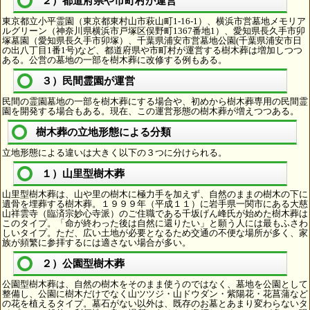
２）都道府県や市町村が運営
東京都立小平霊園（東京都東村山市萩山町1-16-1）、横浜市営墓地メモリア
ルグリーン（神奈川県横浜市戸塚区俣野町1367番地1）、愛知県長久手市卯
塚墓園（愛知県長久手市卯塚）、千葉県浦安市営墓地公園(千葉県浦安市日
の出八丁目1番1号)など、都道府県や市町村が運営する樹木葬は増加しつつ
ある。公営の墓地の一部を樹木葬に改修する例もある。
３）民間霊園が運営
民間の霊園墓地の一部を樹木葬にする場合や、初めから樹木葬専用の民間霊
園を開発する場合もある。現在、この運営形態の樹木葬が増えつつある。
樹木葬の立地形態による分類
立地形態による違いは大きく以下の３つに分けられる。
１）山里型樹木葬
山里型樹木葬は、山や里の樹木に極力手を加えず、自然のままの樹木の下に
遺骨を埋葬する樹木葬。１９９９年（平成１１）に岩手県一関市にある大慈
山祥雲寺（臨済宗妙心寺派）のご住職である千坂げん峰氏が始めた樹木葬は
このタイプ。「命が終わった後は自然に還りたい」と願う人には最もふさわ
しいタイプ。ただ、広い土地が必要となるため交通の不便な場所が多く、家
族が頻繁に参拝するには適さない場合が多い。
２）公園型樹木葬
公園型樹木葬は、自然の樹木をそのまま使うのではなく、墓地を公園として
整備し、公園に樹木だけでなく山ツツジ・山ドウダン・紫陽花・花菖蒲など
の花を植えるタイプ。墓石がない以外は、既存のお墓とあまり変わらないタ