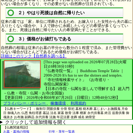
いない場合が多くなり、その必要がない自然葬が注目されている。
２）やはり死後は自然に帰りたい
従来の墓では「家」単位に埋葬されるため、お嫁入りした女性から夫の墓に
入りたくない場合や、１人で静かに永眠したいなどの希望が多くなってい
る。また、死後は自然に帰りたい人の希望満たすことができる。
３）価格がお値打ちである
自然葬の相場は従来のお墓の半分から数分の１程度で済み、また管理費がい
らない場合がほとんどであるため価格がお値打ちである。
詳細はこのリンク【自然葬を調べる】
[This page was uploaded on 2026年07月28日(火曜
日)16時38分10秒]
『仏教寺院一覧』 ｜ Buddhism Temple Table
｜
2006-2026
It's fun to see
the shrines and temples.
「寺社情報検索サイト」
《お寺巡り・
寺院仏閣探索》
【日本の寺院・仏閣を楽しんで理解する】
超入門
－仏教・寺院・仏閣・お寺(全国版)
【更新日時：2026年(令和08年)07月26日（日曜日）12時48分52秒】
プライバシー・ポリシー
、
稼働環境
、
利用規約
【仏教キーワード】：御朱印 閉眼供養 分骨 祭祀 墓相 樹木葬 墓じまい お施餓鬼 月命
日 御魂入れ 仏恩 角柱塔婆 墓誌 法名 家墓 散骨 法事 檀家 永代供養墓 終活 追善供養 御
魂抜き お布施 副葬品 永代供養 法施 年忌法要 改葬 戒名 納骨堂
クリックして追加情報を開く
【仏教関連用語】
お墓・墓地の情報
行年・享年一覧表