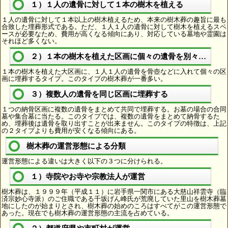
１）１人の遺骨に対して１本の樹木を植える
１人の遺骨に対して１本以上の樹木植えるため、本来の樹木葬の趣旨に最も
合致した埋葬形式である。ただ、１人１人の遺骨に対して樹木を植えるスペ
ースが必要なため、費用が高くなる傾向にあり、対応している墓地や霊園は
それほど多くない。
２）１本の樹木を植えた区画に個々の遺骨を別々に埋葬
１本の樹木を植えた大区画に、１人１人の遺骨を骨壺などに入れて個々の区
画に埋葬するタイプ。このタイプの樹木葬が一番多い。
３）複数人の遺骨を同じ区画に埋葬する
１つの納骨区画に複数の遺骨をまとめて共同で埋葬する。お墓の場合の合同
墓や集合墓に当たる。このタイプでは、複数の遺骨をまとめて納骨するた
め、埋葬後は遺骨を取り出すことが出来ません。このタイプの特徴は、上記
の２タイプよりも費用が安くなる傾向にある。
樹木葬の運営形態による分類
運営形態による違いは大きく以下の３つに分けられる。
１）寺院やお寺や宗教法人が運営
樹木葬は、１９９９年（平成１１）に岩手県一関市にある大慈山祥雲寺（臨
済宗妙心寺派）のご住職である千坂げん峰氏が荒廃していた里山を樹木葬墓
地にしたのが始まりとされ、樹木葬の始めのころはすべてがこの運営形態で
あった。現在でも樹木葬の運営形態の主流を占めている。