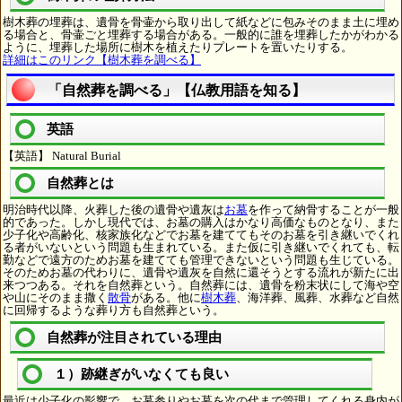
樹木葬の埋葬は、遺骨を骨壷から取り出して紙などに包みそのまま土に埋め
る場合と、骨壷ごと埋葬する場合がある。一般的に誰を埋葬したかがわかる
ように、埋葬した場所に樹木を植えたりプレートを置いたりする。
詳細はこのリンク【樹木葬を調べる】
「自然葬を調べる」【仏教用語を知る】
英語
【英語】 Natural Burial
自然葬とは
明治時代以降、火葬した後の遺骨や遺灰は
お墓
を作って納骨することが一般
的であった。しかし現代では、お墓の購入はかなり高価なものとなり、また
少子化や高齢化、核家族化などでお墓を建ててもそのお墓を引き継いでくれ
る者がいないという問題も生まれている。また仮に引き継いでくれても、転
勤などで遠方のためお墓を建てても管理できないという問題も生じている。
そのためお墓の代わりに、遺骨や遺灰を自然に還そうとする流れが新たに出
来つつある。それを自然葬という。自然葬には、遺骨を粉末状にして海や空
や山にそのまま撒く
散骨
がある。他に
樹木葬
、海洋葬、風葬、水葬など自然
に回帰するような葬り方も自然葬という。
自然葬が注目されている理由
１）跡継ぎがいなくても良い
最近は少子化の影響で、お墓参りやお墓を次の代まで管理してくれる身内が