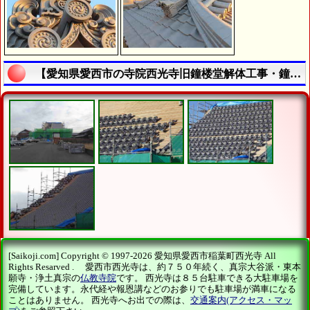
【愛知県愛西市の寺院西光寺旧鐘楼堂解体工事・鐘楼堂新築工事 - 令和７年７月 - | 寺院・お寺の建築工事履歴写真】の説明終了
[Saikoji.com] Copyright © 1997-2026 愛知県愛西市稲葉町西光寺 All
Rights Resarved . 愛西市西光寺は、約７５０年続く、真宗大谷派・東本
願寺・浄土真宗の
仏教寺院
です。 西光寺は８５台駐車できる大駐車場を
完備しています。永代経や報恩講などのお参りでも駐車場が満車になる
ことはありません。 西光寺へお出での際は、
交通案内(アクセス・マッ