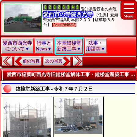
愛知県愛西市の寺院
愛西市の寺院西光寺
【住所】愛知
県愛西市稲葉町本郷２００【駐車場８５
台】
[As of 26/08/05]
愛西市西光寺
行事と
本堂鐘楼堂
法事・
について▼
News▼
新築工事▼
用語等▼
前の写真
次の写真
愛西市稲葉町西光寺旧鐘楼堂解体工事・鐘楼堂新築工事 - 令和７年７月 - | 寺院・お寺の建築工事履歴写真
鐘撞堂新築工事 - 令和７年７月２日