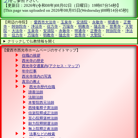
プ)
をご参照下さい。
【更新日：2026年(令和08年)08月02日（日曜日）19時07分54秒】
[This page was uploaded on 2026年08月05日(Wednesday)08時14分45秒]
【周辺の寺院】：
愛西市大法寺
・
玉泉寺
・
安清院
・
永敬寺
・
明通寺
・
正覺
寺
・
阿弥陀寺
・
浄法寺
・
信力寺
・
万瑞寺
・
明教寺
・
隨念寺
・
世尊寺
・
大聖
院
・
大法寺
・
玉泉寺
・
安清院
・
永敬寺
・
明通寺
・
正覺寺
・
阿弥陀寺
・
浄法
寺
・
信力寺
・
万瑞寺
・
明教寺
・
隨念寺
・
世尊寺
・
大聖院
・
クリックして仏教情報を開く
【愛西市西光寺ホームページのサイトマップ】
住職の挨拶
西光寺の歴史
西光寺交通案内(アクセス・マップ)
年中行事
西光寺境内の写真
真宗の教え
西光寺歴代住職
諦善法師
法順法師
本誓院西元法師
西帰菴釋子憲法師
信楽院釋成正法師
至心院釋湛然法師
願力院釋開運法師
無上院釋正眞法師
法事などの検索