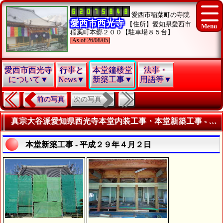
愛西市稲葉町の寺院
愛西市西光寺
【住所】愛知県愛西市
稲葉町本郷２００【駐車場８５台】
[As of 26/08/05]
愛西市西光寺
行事と
本堂鐘楼堂
法事・
について▼
News▼
新築工事▼
用語等▼
次の写真
前の写真
真宗大谷派愛知県西光寺本堂内装工事・本堂新築工事 - 平成２９年４月 - | 本堂・鐘楼堂・駐車場整備写真
本堂新築工事 - 平成２９年４月２日